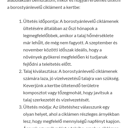
a borostyánlevelű cikláment a kertbe:
Ültetés időpontja: A borostyánlevelű ciklámenek
ültetésére általában az őszi hónapok a
legmegfelelőbbek, amikor a talaj hőmérséklete
már lehűlt, de még nem fagyott. A szeptember és
november közötti időszak ideális, hogy a
növények gyökerei megfelelően ki tudjanak
fejlődni a teleltetés előtt.
Talaj kiválasztása: A borostyánlevelű ciklámenek
számára laza, jó vízelvezetésű talajra van szükség.
Keverjünk a kertbe ültetendő területre
komposztot vagy tőzegmohát, hogy javítsuk a
talaj szerkezetét és vízelvezetését.
Ültetés módja: Az ültetéshez válasszunk egy
olyan helyet, ahol a ciklámen részleges árnyékban
lesz, hogy megfelelő mennyiségű napfényt kapjon.