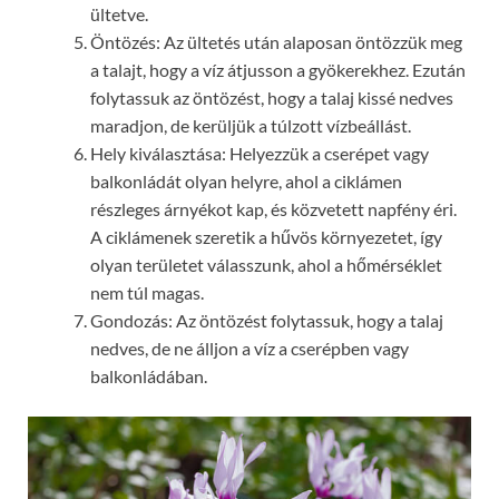
ültetve.
Öntözés: Az ültetés után alaposan öntözzük meg
a talajt, hogy a víz átjusson a gyökerekhez. Ezután
folytassuk az öntözést, hogy a talaj kissé nedves
maradjon, de kerüljük a túlzott vízbeállást.
Hely kiválasztása: Helyezzük a cserépet vagy
balkonládát olyan helyre, ahol a ciklámen
részleges árnyékot kap, és közvetett napfény éri.
A ciklámenek szeretik a hűvös környezetet, így
olyan területet válasszunk, ahol a hőmérséklet
nem túl magas.
Gondozás: Az öntözést folytassuk, hogy a talaj
nedves, de ne álljon a víz a cserépben vagy
balkonládában.