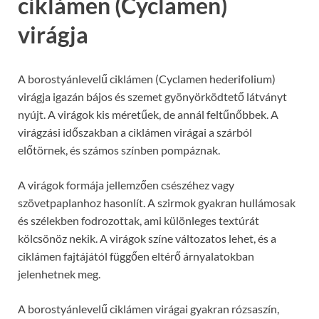
ciklámen (Cyclamen)
virágja
A borostyánlevelű ciklámen (Cyclamen hederifolium)
virágja igazán bájos és szemet gyönyörködtető látványt
nyújt. A virágok kis méretűek, de annál feltűnőbbek. A
virágzási időszakban a ciklámen virágai a szárból
előtörnek, és számos színben pompáznak.
A virágok formája jellemzően csészéhez vagy
szövetpaplanhoz hasonlít. A szirmok gyakran hullámosak
és szélekben fodrozottak, ami különleges textúrát
kölcsönöz nekik. A virágok színe változatos lehet, és a
ciklámen fajtájától függően eltérő árnyalatokban
jelenhetnek meg.
A borostyánlevelű ciklámen virágai gyakran rózsaszín,