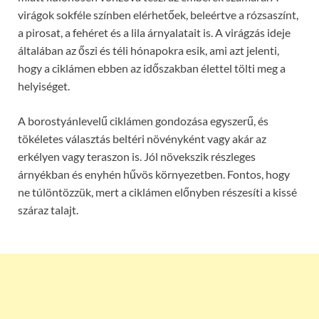
virágok sokféle színben elérhetőek, beleértve a rózsaszínt,
a pirosat, a fehéret és a lila árnyalatait is. A virágzás ideje
általában az őszi és téli hónapokra esik, ami azt jelenti,
hogy a ciklámen ebben az időszakban élettel tölti meg a
helyiséget.
A borostyánlevelű ciklámen gondozása egyszerű, és
tökéletes választás beltéri növényként vagy akár az
erkélyen vagy teraszon is. Jól növekszik részleges
árnyékban és enyhén hűvös környezetben. Fontos, hogy
ne túlöntözzük, mert a ciklámen előnyben részesíti a kissé
száraz talajt.