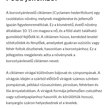
A borostyánlevelű ciklámen (Cyclamen hederifolium) egy
csodálatos növény, melynek megjelenése és jellemzői
igazán figyelemreméltóak. Ez a kisméretű, évelő növény
általában 10-15 cm magasra nő, és a föld alatt található
gumókból fejlődik ki. A ciklámen húsos, kerekded levelei
sötétzöldek és fénylőek, amelyeket gyakran ezüstös vagy
fehér foltok díszítenek, hasonlóan a borostyánhoz. Ez a
jellegzetes megjelenés adta a növénynek a
borostyánlevelű ciklámen nevet.
A ciklámen virágai különösen bájosak és színpompásak. A
virágzás idején a szárból előtörő virágok számos színben
pompáznak, például rózsaszínben, pirosban, fehérben és
lila árnyalatokban. A virágok formája jellemzően csészéhez
vagy szövetpaplanhoz hasonlít, és körülöttük hosszú,
kanyargós száron helyezkednek el a levelek.