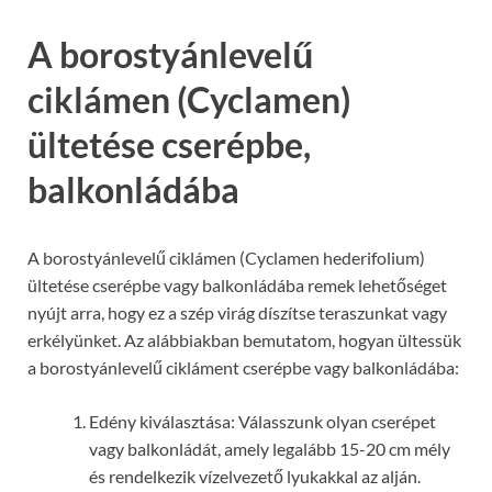
A borostyánlevelű
ciklámen (Cyclamen)
ültetése cserépbe,
balkonládába
A borostyánlevelű ciklámen (Cyclamen hederifolium)
ültetése cserépbe vagy balkonládába remek lehetőséget
nyújt arra, hogy ez a szép virág díszítse teraszunkat vagy
erkélyünket. Az alábbiakban bemutatom, hogyan ültessük
a borostyánlevelű cikláment cserépbe vagy balkonládába:
Edény kiválasztása: Válasszunk olyan cserépet
vagy balkonládát, amely legalább 15-20 cm mély
és rendelkezik vízelvezető lyukakkal az alján.