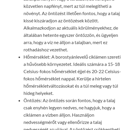
közvetlen napfényt, mert az túl melegítheti a
növényt. Az öntözést illetően fontos, hogy a talaj
kissé kiszáradjon az öntözések között.
Alkalmazkodjon az aktuális körülményekhez, de
általában hetente egyszer öntözzön, és ügyeljen
arra, hogy a víz ne álljon a talajban, mert ez
rothadáshoz vezethet.
Hőmérséklet: A borostyánlevelű ciklámen szereti
a hűvösebb környezetet. Ideális számára a 15-18
Celsius-fokos hőmérséklet éjjel és 20-22 Celsius-
fokos hőmérséklet nappal. Kerülje a hirtelen
hőmérsékletváltozásokat és a túl meleg vagy túl
hideg helyeket.
Öntözés: Az öntözés során fontos, hogy a talaj
csak enyhén legyen nedves, ne hagyjuk, hogy a
ciklámen a vízben álljon. Használjon
nedvességmérőt vagy ellenőrizze a talaj
nedvességét az ujjával. Az öntözést csökkentheti