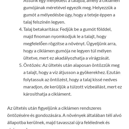
Ássunk egy mélyedést a talajba, amely a ciklámen
gumójának méretével egyezik meg. Helyezzük a
gumót a mélyedésbe úgy, hogy a teteje éppen a
talaj felszínén legyen.
Talaj betakarítása: Fedjük be a gumót földdel,
majd finoman nyomkodjuk le a talajt, hogy
megfelelően rögzítse a növényt. Ügyeljünk arra,
hogy a ciklámen gumója ne legyen túl mélyen
ültetve, mert ez akadályozhatja a virágzását.
Öntözés: Az ültetés után alaposan öntözzük meg
a talajt, hogy a víz átjusson a gyökerekhez. Ezután
folytassuk az öntözést, hogy a talaj kissé nedves
maradjon, de kerüljük a túlzott vízbeállást, mert ez
károsíthatja a cikláment.
Az ültetés után figyeljünk a ciklámen rendszeres
öntözésére és gondozására. A növények általában téli alvó
állapotba kerülnek, majd tavasszal újra felélednek és