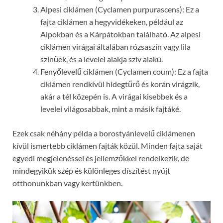
Alpesi ciklámen (Cyclamen purpurascens): Ez a
fajta ciklámen a hegyvidékeken, például az
Alpokban és a Kárpátokban található. Az alpesi
ciklámen virágai általában rózsaszín vagy lila
színűek, és a levelei alakja szív alakú.
Fenyőlevelű ciklámen (Cyclamen coum): Ez a fajta
ciklámen rendkívül hidegtűrő és korán virágzik,
akár a tél közepén is. A virágai kisebbek és a
levelei világosabbak, mint a másik fajtáké.
Ezek csak néhány példa a borostyánlevelű ciklámenen
kívül ismertebb ciklámen fajták közül. Minden fajta saját
egyedi megjelenéssel és jellemzőkkel rendelkezik, de
mindegyikük szép és különleges díszítést nyújt
otthonunkban vagy kertünkben.