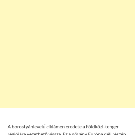
A borostyánlevelű ciklámen eredete a Földközi-tenger
régiójára vezethető vissza. Ez a növény Európa déli részén,