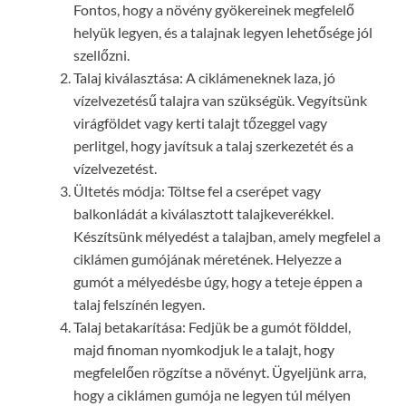
Fontos, hogy a növény gyökereinek megfelelő
helyük legyen, és a talajnak legyen lehetősége jól
szellőzni.
Talaj kiválasztása: A ciklámeneknek laza, jó
vízelvezetésű talajra van szükségük. Vegyítsünk
virágföldet vagy kerti talajt tőzeggel vagy
perlitgel, hogy javítsuk a talaj szerkezetét és a
vízelvezetést.
Ültetés módja: Töltse fel a cserépet vagy
balkonládát a kiválasztott talajkeverékkel.
Készítsünk mélyedést a talajban, amely megfelel a
ciklámen gumójának méretének. Helyezze a
gumót a mélyedésbe úgy, hogy a teteje éppen a
talaj felszínén legyen.
Talaj betakarítása: Fedjük be a gumót földdel,
majd finoman nyomkodjuk le a talajt, hogy
megfelelően rögzítse a növényt. Ügyeljünk arra,
hogy a ciklámen gumója ne legyen túl mélyen