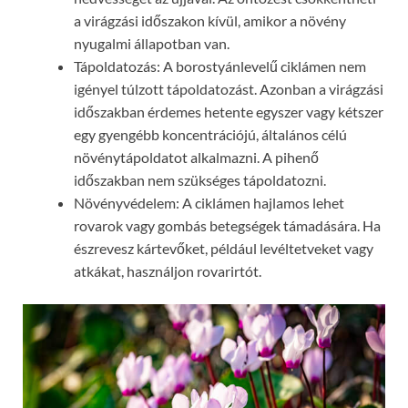
a virágzási időszakon kívül, amikor a növény
nyugalmi állapotban van.
Tápoldatozás: A borostyánlevelű ciklámen nem
igényel túlzott tápoldatozást. Azonban a virágzási
időszakban érdemes hetente egyszer vagy kétszer
egy gyengébb koncentrációjú, általános célú
növénytápoldatot alkalmazni. A pihenő
időszakban nem szükséges tápoldatozni.
Növényvédelem: A ciklámen hajlamos lehet
rovarok vagy gombás betegségek támadására. Ha
észrevesz kártevőket, például levéltetveket vagy
atkákat, használjon rovarirtót.