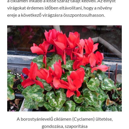
a ciklámen inkább a kissé száraz talajt kedveli. Az elnyílt
virágokat érdemes időben eltávolítani, hogy a növény
ereje a következő virágzásra összpontosulhasson.
A borostyánlevelű ciklámen (Cyclamen) ültetése,
gondozása, szaporítása