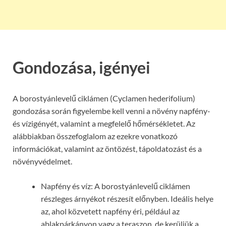
Gondozása, igényei
A borostyánlevelű ciklámen (Cyclamen hederifolium)
gondozása során figyelembe kell venni a növény napfény-
és vízigényét, valamint a megfelelő hőmérsékletet. Az
alábbiakban összefoglalom az ezekre vonatkozó
információkat, valamint az öntözést, tápoldatozást és a
növényvédelmet.
Napfény és víz: A borostyánlevelű ciklámen
részleges árnyékot részesít előnyben. Ideális helye
az, ahol közvetett napfény éri, például az
ablakpárkányon vagy a teraszon, de kerüljük a