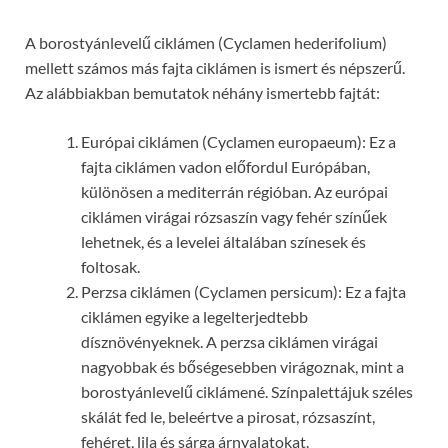
A borostyánlevelű ciklámen (Cyclamen hederifolium)
mellett számos más fajta ciklámen is ismert és népszerű.
Az alábbiakban bemutatok néhány ismertebb fajtát:
Európai ciklámen (Cyclamen europaeum): Ez a
fajta ciklámen vadon előfordul Európában,
különösen a mediterrán régióban. Az európai
ciklámen virágai rózsaszín vagy fehér színűek
lehetnek, és a levelei általában színesek és
foltosak.
Perzsa ciklámen (Cyclamen persicum): Ez a fajta
ciklámen egyike a legelterjedtebb
dísznövényeknek. A perzsa ciklámen virágai
nagyobbak és bőségesebben virágoznak, mint a
borostyánlevelű ciklámené. Színpalettájuk széles
skálát fed le, beleértve a pirosat, rózsaszínt,
fehéret, lila és sárga árnyalatokat.