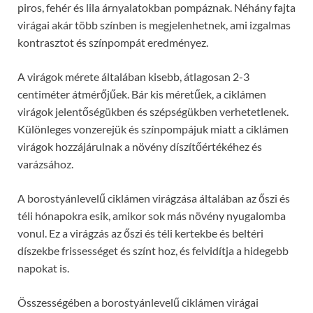
piros, fehér és lila árnyalatokban pompáznak. Néhány fajta
virágai akár több színben is megjelenhetnek, ami izgalmas
kontrasztot és színpompát eredményez.
A virágok mérete általában kisebb, átlagosan 2-3
centiméter átmérőjűek. Bár kis méretűek, a ciklámen
virágok jelentőségükben és szépségükben verhetetlenek.
Különleges vonzerejük és színpompájuk miatt a ciklámen
virágok hozzájárulnak a növény díszítőértékéhez és
varázsához.
A borostyánlevelű ciklámen virágzása általában az őszi és
téli hónapokra esik, amikor sok más növény nyugalomba
vonul. Ez a virágzás az őszi és téli kertekbe és beltéri
díszekbe frissességet és színt hoz, és felvidítja a hidegebb
napokat is.
Összességében a borostyánlevelű ciklámen virágai