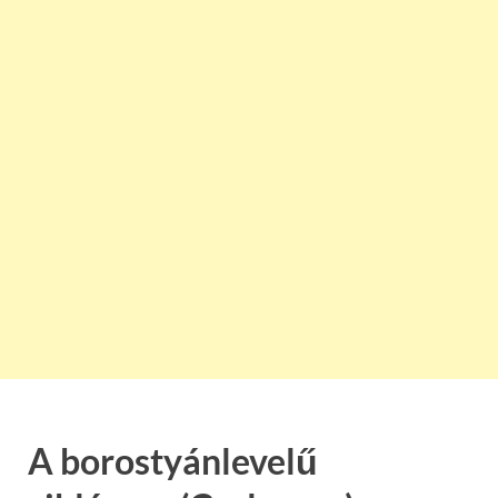
A borostyánlevelű