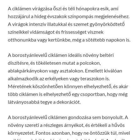
A ciklámen virágzása őszi és téli hónapokra esik, ami
hozzájárul a hideg évszakok színpompás megjelenéséhez.
A virágok intenzív illatukkal és szemet gyönyörködtető
színeikkel vidámságot és frissességet visznek
otthonunkba vagy kertünkbe, még a sötétebb napokon is.
A borostyánlevelű ciklámen ideális növény beltéri
díszítésre, és tökéletesen mutat a polcokon,
ablakpárkányokon vagy asztalokon. Emellett kiválóan
alkalmazkodik az erkélyeken vagy teraszokon is.
Méretének köszönhetően könnyen elhelyezhető, és akár
több ciklámen is elhelyezhető egy csoportban, hogy még
látványosabbá tegye a dekorációt.
A borostyánlevelű ciklámen gondozása sem bonyolult. A
növény szereti a részleges árnyékot, és értékeli a hűvös
környezetet. Fontos azonban, hogy ne öntözzük túl, mivel