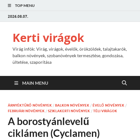
TOP MENU
2026.08.07.
Kerti virágok
Virág infók: Virág, virágok, évelők, örökzöldek, talajtakarók,
balkon növények, szobanövények termesztése, gondozása,
ültetése, szaporítása
MAIN MENU
ÁRNYÉKTŰRŐ NÖVÉNYEK
/
BALKON NÖVÉNYEK
/
ÉVELŐ NÖVÉNYEK
/
FEBRUÁRI NÖVÉNYEK
/
SZIKLAKERTI NÖVÉNYEK
/
TÉLI VIRÁGOK
A borostyánlevelű
ciklámen (Cyclamen)