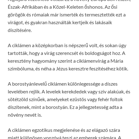
Észak-Afrikában és a Közel-Keleten őshonos. Az ősi
görögök és rómaiak már ismerték és termesztették ezt a
virágot, és gyakran használták kertjeik és lakásaik
díszítésére.
A ciklámen a középkorban is népszerű volt, és sokan úgy
tartották, hogy a virág szerencsét és boldogságot hoz. A
keresztény hagyomány szerint a ciklámenvirág a Mária
szimbóluma, és néha a Jézus keresztre feszítéséhez kötik.
A borostyánlevelű ciklámen különlegessége a díszes
levelében rejlik. A levelek kerekdedek vagy szív alakúak, és
sötétzöld színűek, amelyeket ezüstös vagy fehér foltok
díszítenek, mint a borostyán. Ez a jellegzetesség adta a
növény nevét is.
A ciklámen egzotikus megjelenése és az elágazó szára
miatt különösen vonzóvá teszi az emberek számára. A