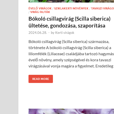
ÉVELŐ VIRÁGOK
/
SZIKLAKERTI NÖVÉNYEK
/
TAVASZI VIRÁG
/
VIRÁG FAJTÁK
Bókoló csillagvirág (Scilla siberica)
ültetése, gondozása, szaporítása
2024.06.28.
-
by
Kerti virágok
Bókoló csillagvirág (Scilla siberica) származása,
története A bókoló csillagvirág (Scilla siberica) a
liliomfélék (Liliaceae) családjába tartozó hagymás
évelő növény, amely szépségével és kora tavaszi
virágzásával vonja magára a figyelmet. Eredetileg
READ MORE