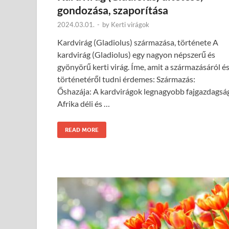
gondozása, szaporítása
2024.03.01.
-
by
Kerti virágok
Kardvirág (Gladiolus) származása, története A
kardvirág (Gladiolus) egy nagyon népszerű és
gyönyörű kerti virág. Íme, amit a származásáról é
történetéről tudni érdemes: Származás:
Őshazája: A kardvirágok legnagyobb fajgazdagsá
Afrika déli és …
READ MORE