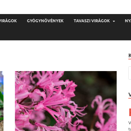
VIRÁGOK
GYÓGYNÖVÉNYEK
TAVASZI VIRÁGOK
NY
V
t