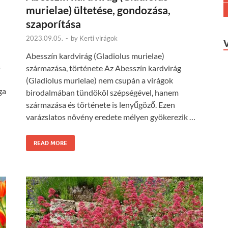
murielae) ültetése, gondozása,
szaporítása
2023.09.05.
-
by
Kerti virágok
Abesszín kardvirág (Gladiolus murielae)
s
származása, története Az Abesszín kardvirág
(Gladiolus murielae) nem csupán a virágok
ga
birodalmában tündököl szépségével, hanem
származása és története is lenyűgöző. Ezen
varázslatos növény eredete mélyen gyökerezik …
READ MORE