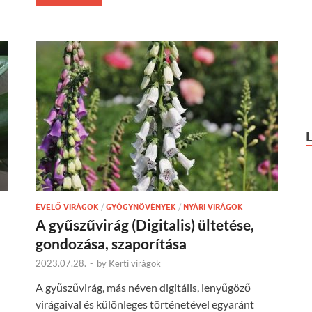
ÉVELŐ VIRÁGOK
/
GYÓGYNÖVÉNYEK
/
NYÁRI VIRÁGOK
A gyűszűvirág (Digitalis) ültetése,
gondozása, szaporítása
2023.07.28.
-
by
Kerti virágok
A gyűszűvirág, más néven digitális, lenyűgöző
virágaival és különleges történetével egyaránt