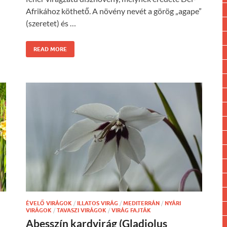
Afrikához köthető. A növény nevét a görög „agape”
(szeretet) és …
READ MORE
ÉVELŐ VIRÁGOK
/
ILLATOS VIRÁG
/
MEDITERRÁN
/
NYÁRI
VIRÁGOK
/
TAVASZI VIRÁGOK
/
VIRÁG FAJTÁK
Abesszín kardvirág (Gladiolus