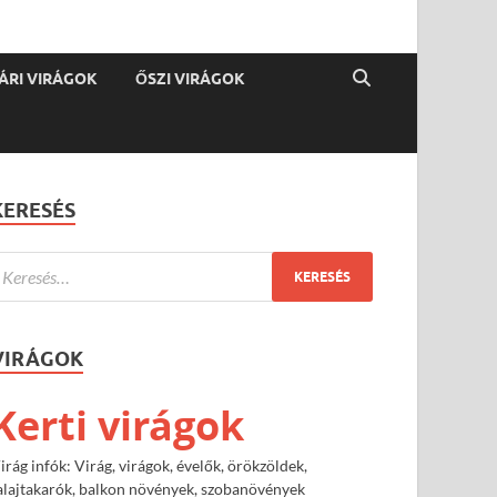
ÁRI VIRÁGOK
ŐSZI VIRÁGOK
KERESÉS
VIRÁGOK
Kerti virágok
irág infók: Virág, virágok, évelők, örökzöldek,
alajtakarók, balkon növények, szobanövények