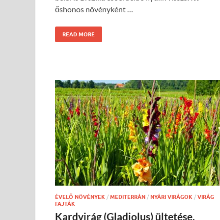
őshonos növényként …
READ MORE
ÉVELŐ NÖVÉNYEK
/
MEDITERRÁN
/
NYÁRI VIRÁGOK
/
VIRÁG
FAJTÁK
Kardvirág (Gladiolus) ültetése,