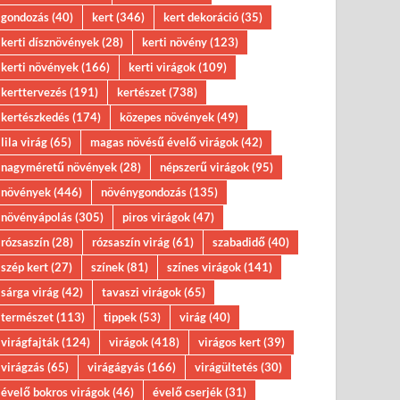
gondozás
(40)
kert
(346)
kert dekoráció
(35)
kerti dísznövények
(28)
kerti növény
(123)
kerti növények
(166)
kerti virágok
(109)
kerttervezés
(191)
kertészet
(738)
kertészkedés
(174)
közepes növények
(49)
lila virág
(65)
magas növésű évelő virágok
(42)
nagyméretű növények
(28)
népszerű virágok
(95)
növények
(446)
növénygondozás
(135)
növényápolás
(305)
piros virágok
(47)
rózsaszín
(28)
rózsaszín virág
(61)
szabadidő
(40)
szép kert
(27)
színek
(81)
színes virágok
(141)
sárga virág
(42)
tavaszi virágok
(65)
természet
(113)
tippek
(53)
virág
(40)
virágfajták
(124)
virágok
(418)
virágos kert
(39)
virágzás
(65)
virágágyás
(166)
virágültetés
(30)
évelő bokros virágok
(46)
évelő cserjék
(31)