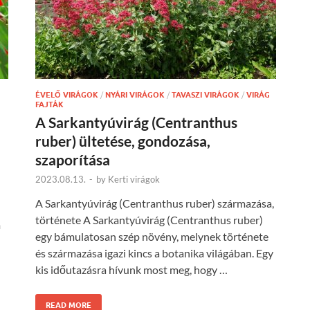
ÉVELŐ VIRÁGOK
/
NYÁRI VIRÁGOK
/
TAVASZI VIRÁGOK
/
VIRÁG
FAJTÁK
A Sarkantyúvirág (Centranthus
ruber) ültetése, gondozása,
szaporítása
2023.08.13.
-
by
Kerti virágok
A Sarkantyúvirág (Centranthus ruber) származása,
története A Sarkantyúvirág (Centranthus ruber)
m
egy bámulatosan szép növény, melynek története
és származása igazi kincs a botanika világában. Egy
kis időutazásra hívunk most meg, hogy …
READ MORE