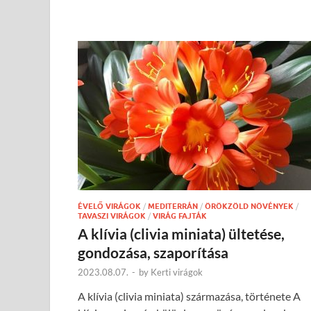
ÉVELŐ VIRÁGOK
/
MEDITERRÁN
/
ÖRÖKZÖLD NÖVÉNYEK
/
TAVASZI VIRÁGOK
/
VIRÁG FAJTÁK
A klívia (clivia miniata) ültetése,
gondozása, szaporítása
2023.08.07.
-
by
Kerti virágok
A klívia (clivia miniata) származása, története A