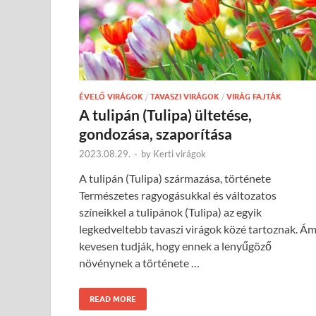
ÉVELŐ VIRÁGOK
/
TAVASZI VIRÁGOK
/
VIRÁG FAJTÁK
A tulipán (Tulipa) ültetése,
gondozása, szaporítása
2023.08.29.
-
by
Kerti virágok
A tulipán (Tulipa) származása, története
Természetes ragyogásukkal és változatos
színeikkel a tulipánok (Tulipa) az egyik
legkedveltebb tavaszi virágok közé tartoznak. Á
kevesen tudják, hogy ennek a lenyűgöző
növénynek a története …
READ MORE