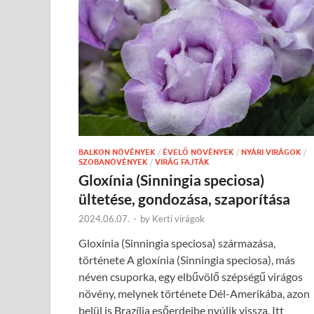
BALKON NÖVÉNYEK
/
ÉVELŐ NÖVÉNYEK
/
NYÁRI VIRÁGOK
/
SZOBANÖVÉNYEK
/
VIRÁG FAJTÁK
Gloxínia (Sinningia speciosa)
ültetése, gondozása, szaporítása
2024.06.07.
-
by
Kerti virágok
Gloxínia (Sinningia speciosa) származása,
története A gloxínia (Sinningia speciosa), más
néven csuporka, egy elbűvölő szépségű virágos
növény, melynek története Dél-Amerikába, azon
belül is Brazília esőerdeibe nyúlik vissza. Itt