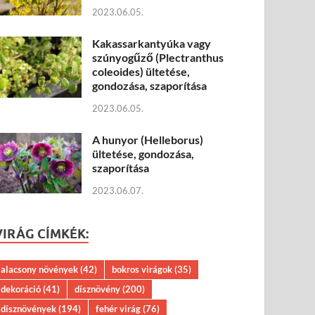
2023.06.05.
Kakassarkantyúka vagy
szúnyogűző (Plectranthus
coleoides) ültetése,
gondozása, szaporítása
2023.06.05.
A hunyor (Helleborus)
ültetése, gondozása,
szaporítása
2023.06.07.
VIRÁG CÍMKÉK:
alacsony növények
(42)
bokros virágok
(35)
dekoráció
(41)
dísznövény
(200)
dísznövények
(194)
fehér virág
(76)