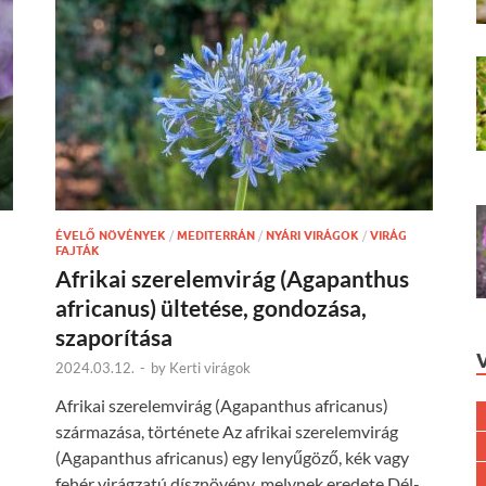
ÉVELŐ NÖVÉNYEK
/
MEDITERRÁN
/
NYÁRI VIRÁGOK
/
VIRÁG
FAJTÁK
Afrikai szerelemvirág (Agapanthus
africanus) ültetése, gondozása,
szaporítása
2024.03.12.
-
by
Kerti virágok
Afrikai szerelemvirág (Agapanthus africanus)
származása, története Az afrikai szerelemvirág
(Agapanthus africanus) egy lenyűgöző, kék vagy
fehér virágzatú dísznövény, melynek eredete Dél-