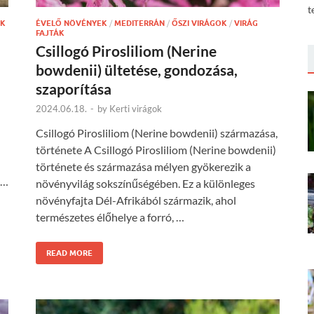
t
OK
ÉVELŐ NÖVÉNYEK
/
MEDITERRÁN
/
ŐSZI VIRÁGOK
/
VIRÁG
FAJTÁK
Csillogó Pirosliliom (Nerine
bowdenii) ültetése, gondozása,
szaporítása
2024.06.18.
-
by
Kerti virágok
Csillogó Pirosliliom (Nerine bowdenii) származása,
története A Csillogó Pirosliliom (Nerine bowdenii)
története és származása mélyen gyökerezik a
 …
növényvilág sokszínűségében. Ez a különleges
növényfajta Dél-Afrikából származik, ahol
természetes élőhelye a forró, …
READ MORE