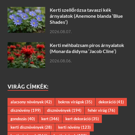
Kerti szellőrózsa tavaszi kék
árnyalatok (Anemone blanda ‘Blue
Shades’)
2026.08.07.
Kerti méhbalzsam piros árnyalatok
(Monarda didyma ‘Jacob Cline’)
2026.08.06.
VIRÁG CÍMKÉK:
alacsony növények
(42)
bokros virágok
(35)
dekoráció
(41)
dísznövény
(199)
dísznövények
(194)
fehér virág
(76)
gondozás
(40)
kert
(346)
kert dekoráció
(35)
kerti dísznövények
(28)
kerti növény
(123)