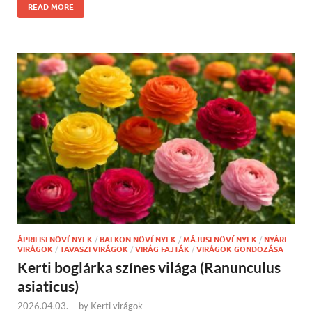
READ MORE
ÁPRILISI NÖVÉNYEK
/
BALKON NÖVÉNYEK
/
MÁJUSI NÖVÉNYEK
/
NYÁRI
VIRÁGOK
/
TAVASZI VIRÁGOK
/
VIRÁG FAJTÁK
/
VIRÁGOK GONDOZÁSA
Kerti boglárka színes világa (Ranunculus
asiaticus)
2026.04.03.
-
by
Kerti virágok