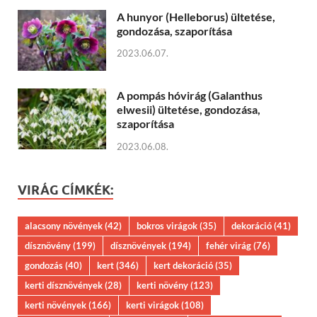
A hunyor (Helleborus) ültetése,
gondozása, szaporítása
2023.06.07.
A pompás hóvirág (Galanthus
elwesii) ültetése, gondozása,
szaporítása
2023.06.08.
VIRÁG CÍMKÉK:
alacsony növények
(42)
bokros virágok
(35)
dekoráció
(41)
dísznövény
(199)
dísznövények
(194)
fehér virág
(76)
gondozás
(40)
kert
(346)
kert dekoráció
(35)
kerti dísznövények
(28)
kerti növény
(123)
kerti növények
(166)
kerti virágok
(108)