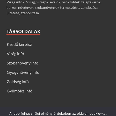
Virág infók: Virág, virágok, évelők, örökzöldek, talajtakarók,
balkon növények, szobanövények termesztése, gondozása,
ültetése, szaporítása
TÁRSOLDALAK
Kezdő kertész
Virág infó
Szobanövény infó
Gyógynövény infó
Zöldség infó
Gyümölcs infó
A jobb felhasználói élmény érdekében az oldalon cookie-kat
Kerti virágok - Virág infók: Virág, virágok, évelők, örökzöldek,