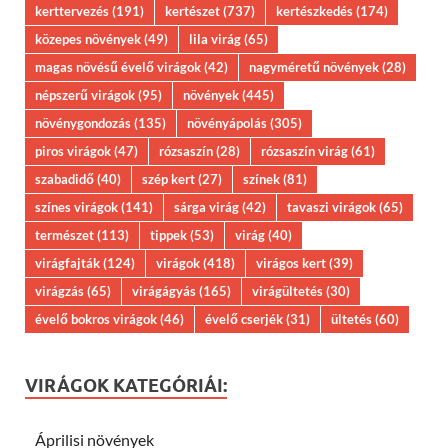
kerttervezés
(191)
kertészet
(737)
kertészkedés
(174)
közepes növények
(49)
lila virág
(65)
magas növésű évelő virágok
(42)
nagyméretű növények
(28)
népszerű virágok
(95)
növények
(445)
növénygondozás
(135)
növényápolás
(305)
piros virágok
(47)
rózsaszín
(28)
rózsaszín virág
(61)
szabadidő
(40)
szép kert
(27)
színek
(81)
színes virágok
(141)
sárga virág
(42)
tavaszi virágok
(65)
természet
(113)
tippek
(53)
virág
(40)
virágfajták
(124)
virágok
(418)
virágos kert
(39)
virágzás
(65)
virágágyás
(165)
virágültetés
(30)
évelő bokros virágok
(46)
évelő cserjék
(31)
ültetés
(60)
VIRÁGOK KATEGÓRIÁI:
Áprilisi növények