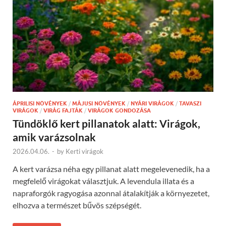
ÁPRILISI NÖVÉNYEK
/
MÁJUSI NÖVÉNYEK
/
NYÁRI VIRÁGOK
/
TAVASZI
VIRÁGOK
/
VIRÁG FAJTÁK
/
VIRÁGOK GONDOZÁSA
Tündöklő kert pillanatok alatt: Virágok,
amik varázsolnak
2026.04.06.
-
by
Kerti virágok
A kert varázsa néha egy pillanat alatt megelevenedik, ha a
megfelelő virágokat választjuk. A levendula illata és a
napraforgók ragyogása azonnal átalakítják a környezetet,
elhozva a természet bűvös szépségét.