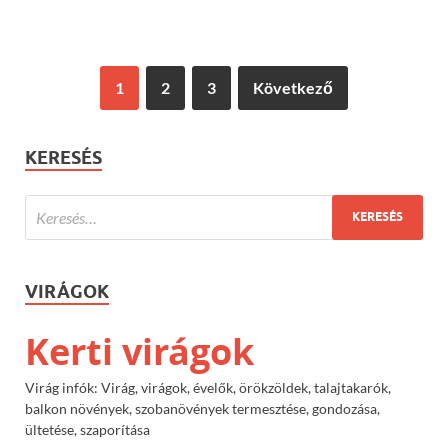
1
2
3
Következő
KERESÉS
VIRÁGOK
Kerti virágok
Virág infók: Virág, virágok, évelők, örökzöldek, talajtakarók,
balkon növények, szobanövények termesztése, gondozása,
ültetése, szaporítása