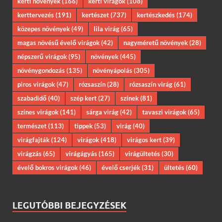
kerti növények
(166)
kerti virágok
(108)
kerttervezés
(191)
kertészet
(737)
kertészkedés
(174)
közepes növények
(49)
lila virág
(65)
magas növésű évelő virágok
(42)
nagyméretű növények
(28)
népszerű virágok
(95)
növények
(445)
növénygondozás
(135)
növényápolás
(305)
piros virágok
(47)
rózsaszín
(28)
rózsaszín virág
(61)
szabadidő
(40)
szép kert
(27)
színek
(81)
színes virágok
(141)
sárga virág
(42)
tavaszi virágok
(65)
természet
(113)
tippek
(53)
virág
(40)
virágfajták
(124)
virágok
(418)
virágos kert
(39)
virágzás
(65)
virágágyás
(165)
virágültetés
(30)
évelő bokros virágok
(46)
évelő cserjék
(31)
ültetés
(60)
LEGUTÓBBI BEJEGYZÉSEK