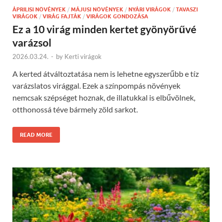
ÁPRILISI NÖVÉNYEK
/
MÁJUSI NÖVÉNYEK
/
NYÁRI VIRÁGOK
/
TAVASZI
VIRÁGOK
/
VIRÁG FAJTÁK
/
VIRÁGOK GONDOZÁSA
Ez a 10 virág minden kertet gyönyörűvé
varázsol
2026.03.24.
-
by
Kerti virágok
A kerted átváltoztatása nem is lehetne egyszerűbb e tíz
varázslatos virággal. Ezek a színpompás növények
nemcsak szépséget hoznak, de illatukkal is elbűvölnek,
otthonossá téve bármely zöld sarkot.
READ MORE