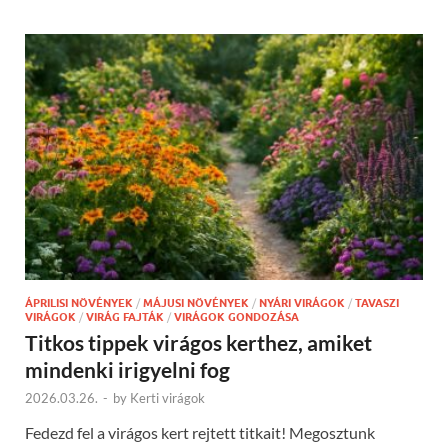
ÁPRILISI NÖVÉNYEK
/
MÁJUSI NÖVÉNYEK
/
NYÁRI VIRÁGOK
/
TAVASZI
VIRÁGOK
/
VIRÁG FAJTÁK
/
VIRÁGOK GONDOZÁSA
Titkos tippek virágos kerthez, amiket
mindenki irigyelni fog
2026.03.26.
-
by
Kerti virágok
Fedezd fel a virágos kert rejtett titkait! Megosztunk