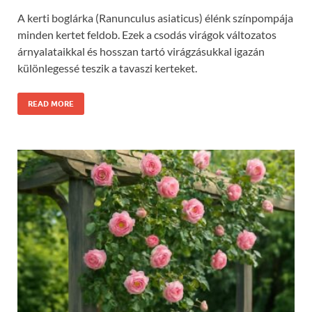
A kerti boglárka (Ranunculus asiaticus) élénk színpompája
minden kertet feldob. Ezek a csodás virágok változatos
árnyalataikkal és hosszan tartó virágzásukkal igazán
különlegessé teszik a tavaszi kerteket.
READ MORE