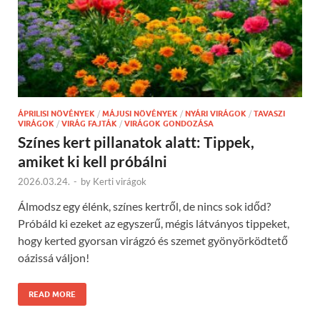
ÁPRILISI NÖVÉNYEK
/
MÁJUSI NÖVÉNYEK
/
NYÁRI VIRÁGOK
/
TAVASZI
VIRÁGOK
/
VIRÁG FAJTÁK
/
VIRÁGOK GONDOZÁSA
Színes kert pillanatok alatt: Tippek,
amiket ki kell próbálni
2026.03.24.
-
by
Kerti virágok
Álmodsz egy élénk, színes kertről, de nincs sok időd?
Próbáld ki ezeket az egyszerű, mégis látványos tippeket,
hogy kerted gyorsan virágzó és szemet gyönyörködtető
oázissá váljon!
READ MORE