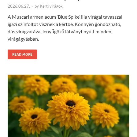
2026.06.27.
-
by
Kerti virágok
A Muscari armeniacum ‘Blue Spike’ lila virágai tavasszal
igazi színfoltot visznek a kertbe. Könnyen gondozható,
dús virágzatával lenyűgöző látványt nyújt minden
virágágyásban.
READ MORE