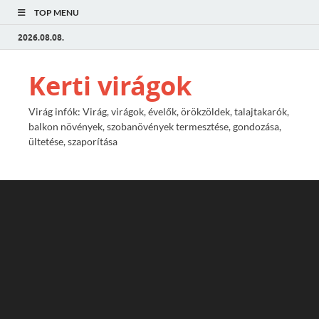
TOP MENU
2026.08.08.
Kerti virágok
Virág infók: Virág, virágok, évelők, örökzöldek, talajtakarók,
balkon növények, szobanövények termesztése, gondozása,
ültetése, szaporítása