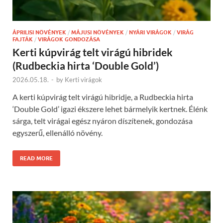
ÁPRILISI NÖVÉNYEK
/
MÁJUSI NÖVÉNYEK
/
NYÁRI VIRÁGOK
/
VIRÁG
FAJTÁK
/
VIRÁGOK GONDOZÁSA
Kerti kúpvirág telt virágú hibridek
(Rudbeckia hirta ‘Double Gold’)
2026.05.18.
-
by
Kerti virágok
A kerti kúpvirág telt virágú hibridje, a Rudbeckia hirta
‘Double Gold’ igazi ékszere lehet bármelyik kertnek. Élénk
sárga, telt virágai egész nyáron díszítenek, gondozása
egyszerű, ellenálló növény.
READ MORE