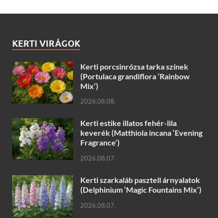
KERTI VIRÁGOK
Kerti porcsinrózsa tarka színek
(Portulaca grandiflora ‘Rainbow
Mix’)
2026.08.08.
Kerti estike illatos fehér-lila
keverék (Matthiola incana ‘Evening
Fragrance’)
2026.08.07.
Kerti szarkaláb pasztell árnyalatok
(Delphinium ‘Magic Fountains Mix’)
2026.08.07.