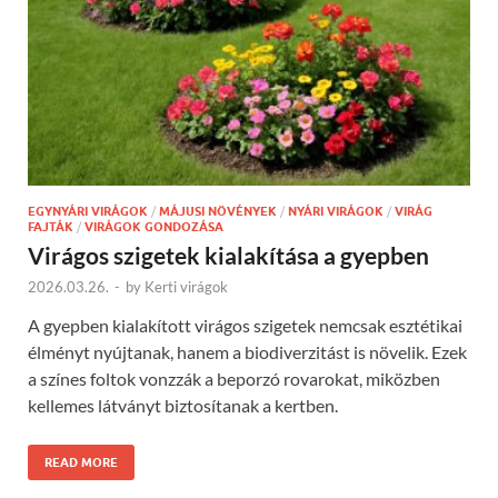
EGYNYÁRI VIRÁGOK
/
MÁJUSI NÖVÉNYEK
/
NYÁRI VIRÁGOK
/
VIRÁG
FAJTÁK
/
VIRÁGOK GONDOZÁSA
Virágos szigetek kialakítása a gyepben
2026.03.26.
-
by
Kerti virágok
A gyepben kialakított virágos szigetek nemcsak esztétikai
élményt nyújtanak, hanem a biodiverzitást is növelik. Ezek
a színes foltok vonzzák a beporzó rovarokat, miközben
kellemes látványt biztosítanak a kertben.
READ MORE