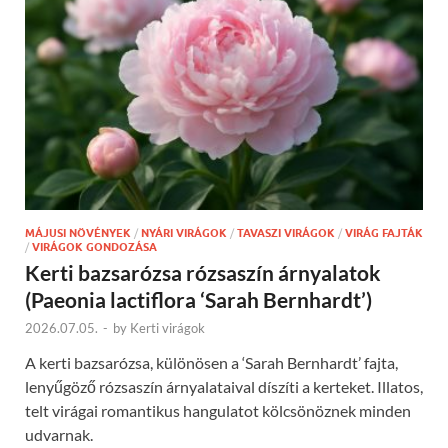
MÁJUSI NÖVÉNYEK
/
NYÁRI VIRÁGOK
/
TAVASZI VIRÁGOK
/
VIRÁG FAJTÁK
/
VIRÁGOK GONDOZÁSA
Kerti bazsarózsa rózsaszín árnyalatok
(Paeonia lactiflora ‘Sarah Bernhardt’)
2026.07.05.
-
by
Kerti virágok
A kerti bazsarózsa, különösen a ‘Sarah Bernhardt’ fajta,
lenyűgöző rózsaszín árnyalataival díszíti a kerteket. Illatos,
telt virágai romantikus hangulatot kölcsönöznek minden
udvarnak.