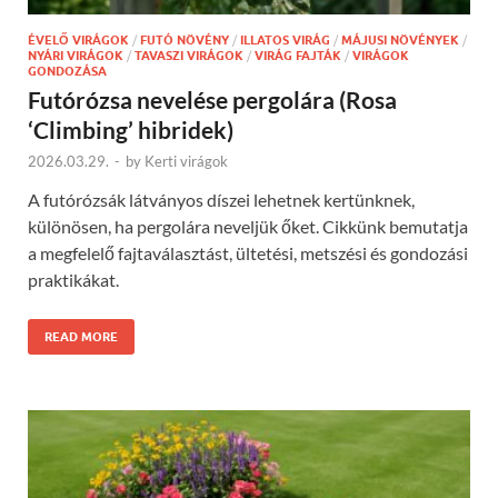
ÉVELŐ VIRÁGOK
/
FUTÓ NÖVÉNY
/
ILLATOS VIRÁG
/
MÁJUSI NÖVÉNYEK
/
NYÁRI VIRÁGOK
/
TAVASZI VIRÁGOK
/
VIRÁG FAJTÁK
/
VIRÁGOK
GONDOZÁSA
Futórózsa nevelése pergolára (Rosa
‘Climbing’ hibridek)
2026.03.29.
-
by
Kerti virágok
A futórózsák látványos díszei lehetnek kertünknek,
különösen, ha pergolára neveljük őket. Cikkünk bemutatja
a megfelelő fajtaválasztást, ültetési, metszési és gondozási
praktikákat.
READ MORE