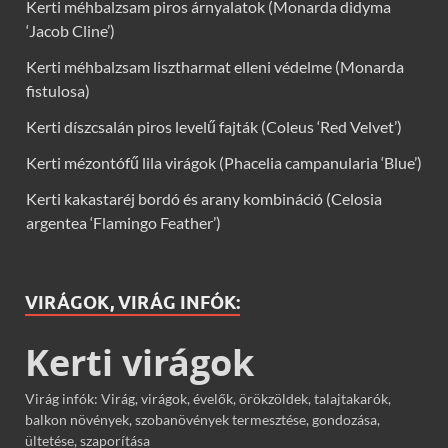
Kerti méhbalzsam piros árnyalatok (Monarda didyma
‘Jacob Cline’)
Kerti méhbalzsam lisztharmat elleni védelme (Monarda
fistulosa)
Kerti díszcsalán piros levelű fajták (Coleus ‘Red Velvet’)
Kerti mézontófű lila virágok (Phacelia campanularia ‘Blue’)
Kerti kakastaréj bordó és arany kombináció (Celosia
argentea ‘Flamingo Feather’)
VIRÁGOK, VIRÁG INFÓK:
Kerti virágok
Virág infók: Virág, virágok, évelők, örökzöldek, talajtakarók,
balkon növények, szobanövények termesztése, gondozása,
ültetése, szaporítása