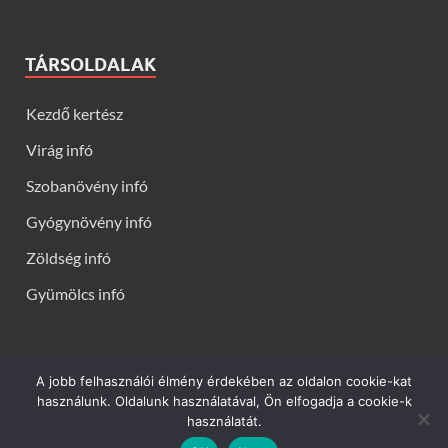
TÁRSOLDALAK
Kezdő kertész
Virág infó
Szobanövény infó
Gyógynövény infó
Zöldség infó
Gyümölcs infó
A jobb felhasználói élmény érdekében az oldalon cookie-kat
Kerti virágok - Virág infók: Virág, virágok, évelők, örökzöldek,
használunk. Oldalunk használatával, Ön elfogadja a cookie-k
talajtakarók, balkon növények, szobanövények termesztése,
használatát.
gondozása, ültetése, szaporítása