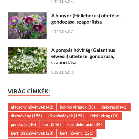
2023.06.05.
A hunyor (Helleborus) ültetése,
gondozása, szaporítása
2023.06.07.
A pompás hóvirág (Galanthus
elwesii) ültetése, gondozása,
szaporítása
2023.06.08.
VIRÁG CÍMKÉK:
alacsony növények
(42)
bokros virágok
(35)
dekoráció
(41)
dísznövény
(198)
dísznövények
(194)
fehér virág
(76)
gondozás
(40)
kert
(346)
kert dekoráció
(34)
kerti dísznövények
(28)
kerti növény
(121)