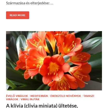
Származása és elterjedése: …
READ MORE
ÉVELŐ VIRÁGOK
/
MEDITERRÁN
/
ÖRÖKZÖLD NÖVÉNYEK
/
TAVASZI
VIRÁGOK
/
VIRÁG FAJTÁK
A klívia (clivia miniata) ültetése,