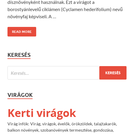
dísznövényként használnak. Ezt a virágot a
borostyánlevelű ciklámen (Cyclamen hederifolium) nevű
növényfaj képviseli. A …
READ MORE
KERESÉS
VIRÁGOK
Kerti virágok
Virág infók: Virág, virágok, évelők, örökzöldek, talajtakarók,
balkon növények, szobanövények termesztése, gondozása,