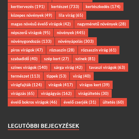
kerttervezés
(191)
kertészet
(733)
kertészkedés
(174)
közepes növények
(49)
lila virág
(65)
magas növésű évelő virágok
(42)
nagyméretű növények
(28)
népszerű virágok
(95)
növények
(445)
növénygondozás
(133)
növényápolás
(303)
piros virágok
(47)
rózsaszín
(28)
rózsaszín virág
(61)
szabadidő
(40)
szép kert
(27)
színek
(81)
színes virágok
(140)
sárga virág
(42)
tavaszi virágok
(63)
természet
(113)
tippek
(53)
virág
(40)
virágfajták
(124)
virágok
(417)
virágos kert
(39)
virágzás
(65)
virágágyás
(162)
virágültetés
(30)
évelő bokros virágok
(46)
évelő cserjék
(31)
ültetés
(60)
LEGUTÓBBI BEJEGYZÉSEK