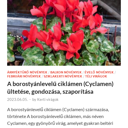
ÁRNYÉKTŰRŐ NÖVÉNYEK
/
BALKON NÖVÉNYEK
/
ÉVELŐ NÖVÉNYEK
/
FEBRUÁRI NÖVÉNYEK
/
SZIKLAKERTI NÖVÉNYEK
/
TÉLI VIRÁGOK
A borostyánlevelű ciklámen (Cyclamen)
ültetése, gondozása, szaporítása
2023.06.05.
-
by
Kerti virágok
A borostyánlevelű ciklámen (Cyclamen) származása,
története A borostyánlevelű ciklámen, más néven
Cyclamen, egy gyönyörű virág, amelyet gyakran beltéri