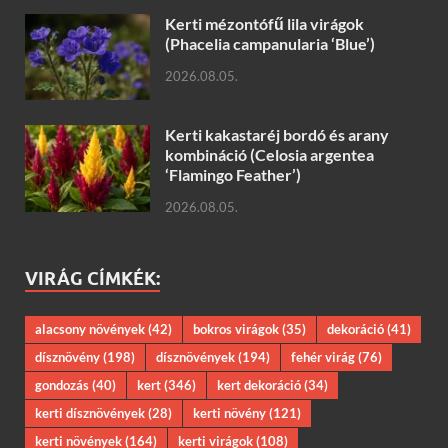
Kerti mézontófű lila virágok
(Phacelia campanularia ‘Blue’)
2026.08.05.
Kerti kakastaréj bordó és arany
kombináció (Celosia argentea
‘Flamingo Feather’)
2026.08.05.
VIRÁG CÍMKÉK:
alacsony növények
(42)
bokros virágok
(35)
dekoráció
(41)
dísznövény
(198)
dísznövények
(194)
fehér virág
(76)
gondozás
(40)
kert
(346)
kert dekoráció
(34)
kerti dísznövények
(28)
kerti növény
(121)
kerti növények
(164)
kerti virágok
(108)