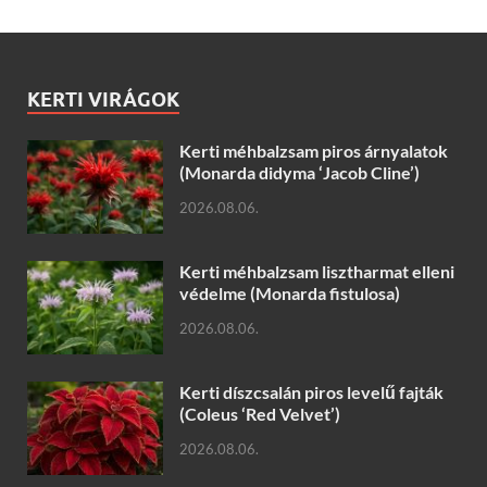
KERTI VIRÁGOK
Kerti méhbalzsam piros árnyalatok
(Monarda didyma ‘Jacob Cline’)
2026.08.06.
Kerti méhbalzsam lisztharmat elleni
védelme (Monarda fistulosa)
2026.08.06.
Kerti díszcsalán piros levelű fajták
(Coleus ‘Red Velvet’)
2026.08.06.