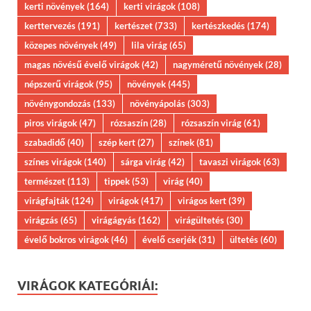
kerti növények
(164)
kerti virágok
(108)
kerttervezés
(191)
kertészet
(733)
kertészkedés
(174)
közepes növények
(49)
lila virág
(65)
magas növésű évelő virágok
(42)
nagyméretű növények
(28)
népszerű virágok
(95)
növények
(445)
növénygondozás
(133)
növényápolás
(303)
piros virágok
(47)
rózsaszín
(28)
rózsaszín virág
(61)
szabadidő
(40)
szép kert
(27)
színek
(81)
színes virágok
(140)
sárga virág
(42)
tavaszi virágok
(63)
természet
(113)
tippek
(53)
virág
(40)
virágfajták
(124)
virágok
(417)
virágos kert
(39)
virágzás
(65)
virágágyás
(162)
virágültetés
(30)
évelő bokros virágok
(46)
évelő cserjék
(31)
ültetés
(60)
VIRÁGOK KATEGÓRIÁI: