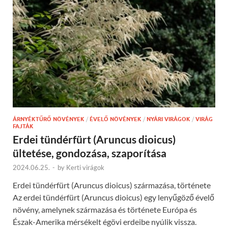
ÁRNYÉKTŰRŐ NÖVÉNYEK
/
ÉVELŐ NÖVÉNYEK
/
NYÁRI VIRÁGOK
/
VIRÁG
FAJTÁK
Erdei tündérfürt (Aruncus dioicus)
ültetése, gondozása, szaporítása
2024.06.25.
-
by
Kerti virágok
Erdei tündérfürt (Aruncus dioicus) származása, története
Az erdei tündérfürt (Aruncus dioicus) egy lenyűgöző évelő
növény, amelynek származása és története Európa és
Észak-Amerika mérsékelt égövi erdeibe nyúlik vissza.