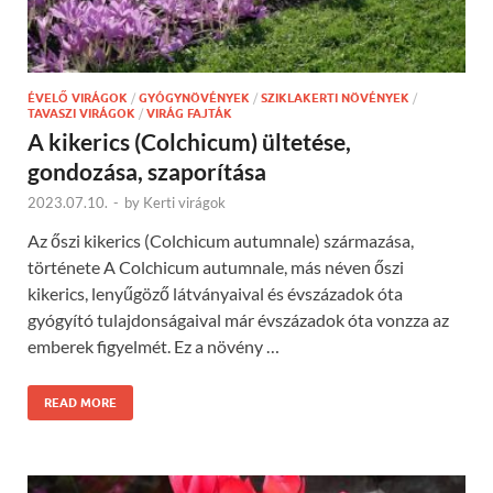
ÉVELŐ VIRÁGOK
/
GYÓGYNÖVÉNYEK
/
SZIKLAKERTI NÖVÉNYEK
/
TAVASZI VIRÁGOK
/
VIRÁG FAJTÁK
A kikerics (Colchicum) ültetése,
gondozása, szaporítása
2023.07.10.
-
by
Kerti virágok
Az őszi kikerics (Colchicum autumnale) származása,
története A Colchicum autumnale, más néven őszi
kikerics, lenyűgöző látványaival és évszázadok óta
gyógyító tulajdonságaival már évszázadok óta vonzza az
emberek figyelmét. Ez a növény …
READ MORE