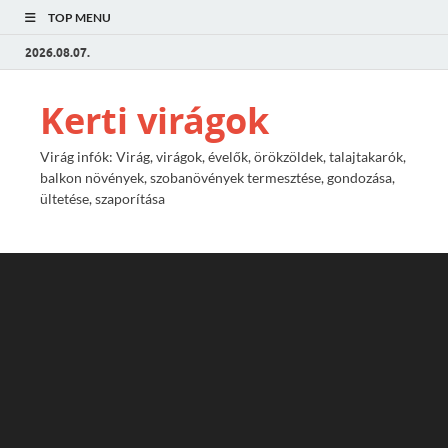
TOP MENU
2026.08.07.
Kerti virágok
Virág infók: Virág, virágok, évelők, örökzöldek, talajtakarók,
balkon növények, szobanövények termesztése, gondozása,
ültetése, szaporítása