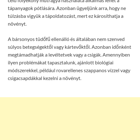
célú folyékony műtrágya használata alkalmas lehet a
tápanyagok pótlására. Azonban ügyeljünk arra, hogy ne
túlzásba vigyük a tápoldatozást, mert ez károsíthatja a
növényt.
A bársonyos tüdőfű ellenálló és általában nem szenved
súlyos betegségektől vagy kártevőktől. Azonban időnként
megtámadhatják a levéltetvek vagy a csigák. Amennyiben
ilyen problémákat tapasztalunk, ajánlott biológiai
módszerekkel, például rovarellenes szappanos vízzel vagy
csigacsapdákkal kezelni a növényt.