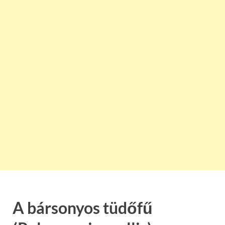
A bársonyos tüdőfű