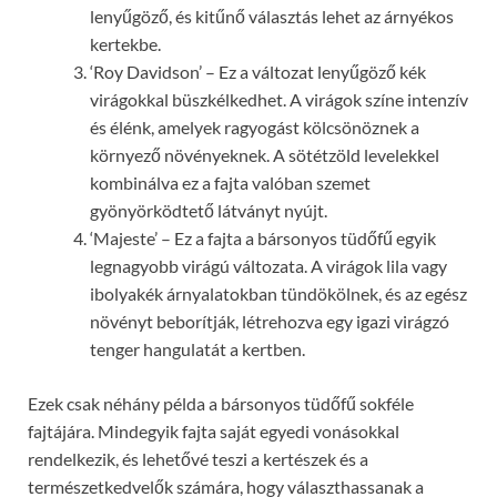
lenyűgöző, és kitűnő választás lehet az árnyékos
kertekbe.
‘Roy Davidson’ – Ez a változat lenyűgöző kék
virágokkal büszkélkedhet. A virágok színe intenzív
és élénk, amelyek ragyogást kölcsönöznek a
környező növényeknek. A sötétzöld levelekkel
kombinálva ez a fajta valóban szemet
gyönyörködtető látványt nyújt.
‘Majeste’ – Ez a fajta a bársonyos tüdőfű egyik
legnagyobb virágú változata. A virágok lila vagy
ibolyakék árnyalatokban tündökölnek, és az egész
növényt beborítják, létrehozva egy igazi virágzó
tenger hangulatát a kertben.
Ezek csak néhány példa a bársonyos tüdőfű sokféle
fajtájára. Mindegyik fajta saját egyedi vonásokkal
rendelkezik, és lehetővé teszi a kertészek és a
természetkedvelők számára, hogy választhassanak a