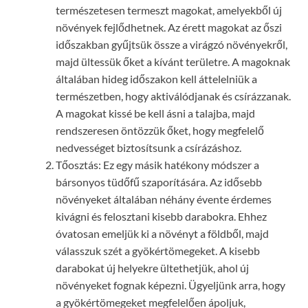
természetesen termeszt magokat, amelyekből új
növények fejlődhetnek. Az érett magokat az őszi
időszakban gyűjtsük össze a virágzó növényekről,
majd ültessük őket a kívánt területre. A magoknak
általában hideg időszakon kell áttelelniük a
természetben, hogy aktiválódjanak és csírázzanak.
A magokat kissé be kell ásni a talajba, majd
rendszeresen öntözzük őket, hogy megfelelő
nedvességet biztosítsunk a csírázáshoz.
Tőosztás: Ez egy másik hatékony módszer a
bársonyos tüdőfű szaporítására. Az idősebb
növényeket általában néhány évente érdemes
kivágni és felosztani kisebb darabokra. Ehhez
óvatosan emeljük ki a növényt a földből, majd
válasszuk szét a gyökértömegeket. A kisebb
darabokat új helyekre ültethetjük, ahol új
növényeket fognak képezni. Ügyeljünk arra, hogy
a gyökértömegeket megfelelően ápoljuk,