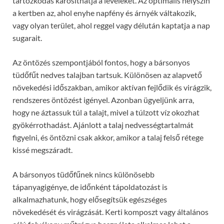
tartózkodás károsíthatja a leveleket. Az optimális helyszín
a kertben az, ahol enyhe napfény és árnyék váltakozik,
vagy olyan terület, ahol reggel vagy délután kaptatja a nap
sugarait.
Az öntözés szempontjából fontos, hogy a bársonyos
tüdőfűt nedves talajban tartsuk. Különösen az alapvető
növekedési időszakban, amikor aktívan fejlődik és virágzik,
rendszeres öntözést igényel. Azonban ügyeljünk arra,
hogy ne áztassuk túl a talajt, mivel a túlzott víz okozhat
gyökérrothadást. Ajánlott a talaj nedvességtartalmát
figyelni, és öntözni csak akkor, amikor a talaj felső rétege
kissé megszáradt.
A bársonyos tüdőfűnek nincs különösebb
tápanyagigénye, de időnként tápoldatozást is
alkalmazhatunk, hogy elősegítsük egészséges
növekedését és virágzását. Kerti komposzt vagy általános