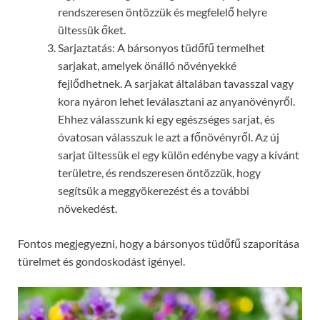
rendszeresen öntözzük és megfelelő helyre
ültessük őket.
Sarjaztatás: A bársonyos tüdőfű termelhet
sarjakat, amelyek önálló növényekké
fejlődhetnek. A sarjakat általában tavasszal vagy
kora nyáron lehet leválasztani az anyanövényről.
Ehhez válasszunk ki egy egészséges sarjat, és
óvatosan válasszuk le azt a főnövényről. Az új
sarjat ültessük el egy külön edénybe vagy a kívánt
területre, és rendszeresen öntözzük, hogy
segítsük a meggyökerezést és a további
növekedést.
Fontos megjegyezni, hogy a bársonyos tüdőfű szaporítása
türelmet és gondoskodást igényel.