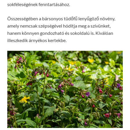
sokféleségének fenntartásához.
Összességében a bársonyos tüdőfű lenyűgöző növény,
amely nemcsak szépségével hódítja meg a szívünket,
hanem könnyen gondozható és sokoldalú is. Kiválóan
illeszkedik árnyékos kertekbe.