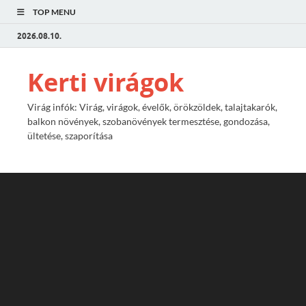
TOP MENU
2026.08.10.
Kerti virágok
Virág infók: Virág, virágok, évelők, örökzöldek, talajtakarók,
balkon növények, szobanövények termesztése, gondozása,
ültetése, szaporítása