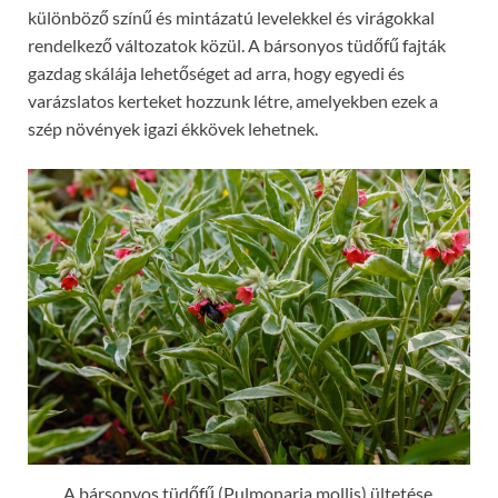
különböző színű és mintázatú levelekkel és virágokkal
rendelkező változatok közül. A bársonyos tüdőfű fajták
gazdag skálája lehetőséget ad arra, hogy egyedi és
varázslatos kerteket hozzunk létre, amelyekben ezek a
szép növények igazi ékkövek lehetnek.
A bársonyos tüdőfű (Pulmonaria mollis) ültetése,