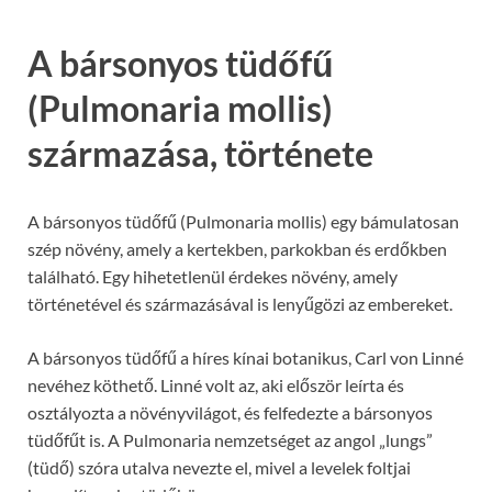
A bársonyos tüdőfű
(Pulmonaria mollis)
származása, története
A bársonyos tüdőfű (Pulmonaria mollis) egy bámulatosan
szép növény, amely a kertekben, parkokban és erdőkben
található. Egy hihetetlenül érdekes növény, amely
történetével és származásával is lenyűgözi az embereket.
A bársonyos tüdőfű a híres kínai botanikus, Carl von Linné
nevéhez köthető. Linné volt az, aki először leírta és
osztályozta a növényvilágot, és felfedezte a bársonyos
tüdőfűt is. A Pulmonaria nemzetséget az angol „lungs”
(tüdő) szóra utalva nevezte el, mivel a levelek foltjai