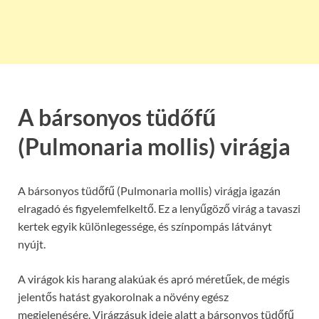
A bársonyos tüdőfű
(Pulmonaria mollis) virágja
A bársonyos tüdőfű (Pulmonaria mollis) virágja igazán
elragadó és figyelemfelkeltő. Ez a lenyűgöző virág a tavaszi
kertek egyik különlegessége, és színpompás látványt
nyújt.
A virágok kis harang alakúak és apró méretűek, de mégis
jelentős hatást gyakorolnak a növény egész
megjelenésére. Virágzásuk ideje alatt a bársonyos tüdőfű