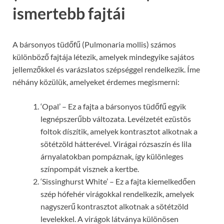
ismertebb fajtái
A bársonyos tüdőfű (Pulmonaria mollis) számos
különböző fajtája létezik, amelyek mindegyike sajátos
jellemzőkkel és varázslatos szépséggel rendelkezik. Íme
néhány közülük, amelyeket érdemes megismerni:
‘Opal’ – Ez a fajta a bársonyos tüdőfű egyik
legnépszerűbb változata. Levélzetét ezüstös
foltok díszítik, amelyek kontrasztot alkotnak a
sötétzöld hátterével. Virágai rózsaszín és lila
árnyalatokban pompáznak, így különleges
színpompát visznek a kertbe.
‘Sissinghurst White’ – Ez a fajta kiemelkedően
szép hófehér virágokkal rendelkezik, amelyek
nagyszerű kontrasztot alkotnak a sötétzöld
levelekkel. A virágok látványa különösen