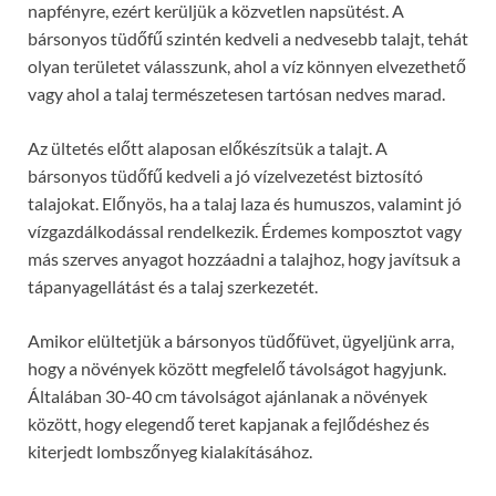
napfényre, ezért kerüljük a közvetlen napsütést. A
bársonyos tüdőfű szintén kedveli a nedvesebb talajt, tehát
olyan területet válasszunk, ahol a víz könnyen elvezethető
vagy ahol a talaj természetesen tartósan nedves marad.
Az ültetés előtt alaposan előkészítsük a talajt. A
bársonyos tüdőfű kedveli a jó vízelvezetést biztosító
talajokat. Előnyös, ha a talaj laza és humuszos, valamint jó
vízgazdálkodással rendelkezik. Érdemes komposztot vagy
más szerves anyagot hozzáadni a talajhoz, hogy javítsuk a
tápanyagellátást és a talaj szerkezetét.
Amikor elültetjük a bársonyos tüdőfüvet, ügyeljünk arra,
hogy a növények között megfelelő távolságot hagyjunk.
Általában 30-40 cm távolságot ajánlanak a növények
között, hogy elegendő teret kapjanak a fejlődéshez és
kiterjedt lombszőnyeg kialakításához.