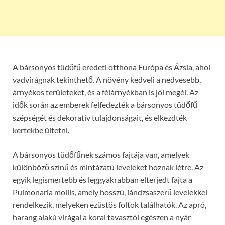
A bársonyos tüdőfű eredeti otthona Európa és Ázsia, ahol
vadvirágnak tekinthető. A növény kedveli a nedvesebb,
árnyékos területeket, és a félárnyékban is jól megél. Az
idők során az emberek felfedezték a bársonyos tüdőfű
szépségét és dekoratív tulajdonságait, és elkezdték
kertekbe ültetni.
A bársonyos tüdőfűnek számos fajtája van, amelyek
különböző színű és mintázatú leveleket hoznak létre. Az
egyik legismertebb és leggyakrabban elterjedt fajta a
Pulmonaria mollis, amely hosszú, lándzsaszerű levelekkel
rendelkezik, melyeken ezüstös foltok találhatók. Az apró,
harang alakú virágai a korai tavasztól egészen a nyár