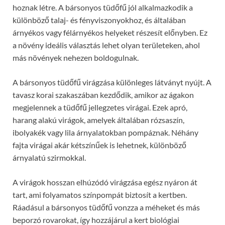
hoznak létre. A bársonyos tüdőfű jól alkalmazkodik a
különböző talaj- és fényviszonyokhoz, és általában
árnyékos vagy félárnyékos helyeket részesít előnyben. Ez
a növény ideális választás lehet olyan területeken, ahol
más növények nehezen boldogulnak.
A bársonyos tüdőfű virágzása különleges látványt nyújt. A
tavasz korai szakaszában kezdődik, amikor az ágakon
megjelennek a tüdőfű jellegzetes virágai. Ezek apró,
harang alakú virágok, amelyek általában rózsaszín,
ibolyakék vagy lila árnyalatokban pompáznak. Néhány
fajta virágai akár kétszínűek is lehetnek, különböző
árnyalatú szirmokkal.
A virágok hosszan elhúzódó virágzása egész nyáron át
tart, ami folyamatos színpompát biztosít a kertben.
Ráadásul a bársonyos tüdőfű vonzza a méheket és más
beporzó rovarokat, így hozzájárul a kert biológiai