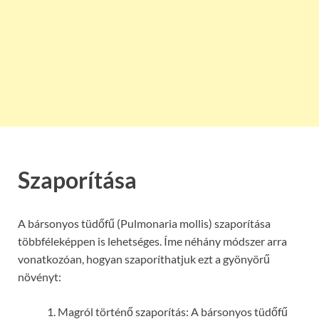
Szaporítása
A bársonyos tüdőfű (Pulmonaria mollis) szaporítása
többféleképpen is lehetséges. Íme néhány módszer arra
vonatkozóan, hogyan szaporíthatjuk ezt a gyönyörű
növényt:
Magról történő szaporítás: A bársonyos tüdőfű