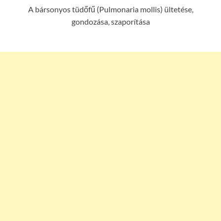
A bársonyos tüdőfű (Pulmonaria mollis) ültetése,
gondozása, szaporítása