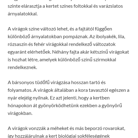
szinte elárasztja a kertet színes foltokkal és varázslatos
árnyalatokkal.
A virágok színe változó lehet, és a fajtától függően
különböző árnyalatokban pompáznak. Az ibolyakék, lila,
rózsaszín és fehér virágokkal rendelkező változatok
egyaránt elérhetőek. Néhány fajta akár kétszínű virágokat
is hozhat létre, amelyek különböző színű szirmokkal
rendelkeznek.
A bársonyos tüdőfű virágzása hosszan tartó és
folyamatos. A virágok általában a kora tavasztól egészen a
nyár elejéig nyílnak. Ez azt jelenti, hogy a kertben
hónapokon át gyönyörködhetünk ezekben a gyönyörű
virágokban.
A virágok vonzzák a méheket és más beporzó rovarokat,
így hozzájárulnak a kert biológiai sokféleségének