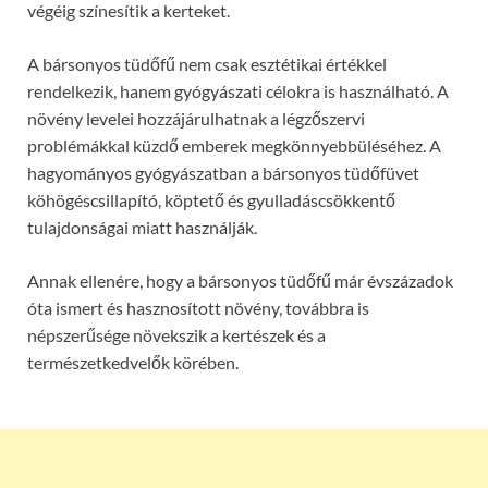
végéig színesítik a kerteket.
A bársonyos tüdőfű nem csak esztétikai értékkel
rendelkezik, hanem gyógyászati célokra is használható. A
növény levelei hozzájárulhatnak a légzőszervi
problémákkal küzdő emberek megkönnyebbüléséhez. A
hagyományos gyógyászatban a bársonyos tüdőfüvet
köhögéscsillapító, köptető és gyulladáscsökkentő
tulajdonságai miatt használják.
Annak ellenére, hogy a bársonyos tüdőfű már évszázadok
óta ismert és hasznosított növény, továbbra is
népszerűsége növekszik a kertészek és a
természetkedvelők körében.