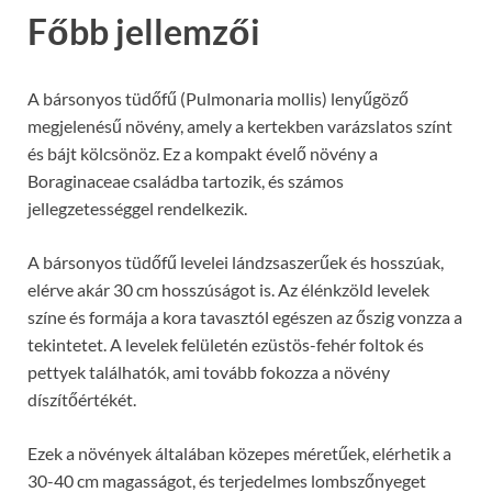
Főbb jellemzői
A bársonyos tüdőfű (Pulmonaria mollis) lenyűgöző
megjelenésű növény, amely a kertekben varázslatos színt
és bájt kölcsönöz. Ez a kompakt évelő növény a
Boraginaceae családba tartozik, és számos
jellegzetességgel rendelkezik.
A bársonyos tüdőfű levelei lándzsaszerűek és hosszúak,
elérve akár 30 cm hosszúságot is. Az élénkzöld levelek
színe és formája a kora tavasztól egészen az őszig vonzza a
tekintetet. A levelek felületén ezüstös-fehér foltok és
pettyek találhatók, ami tovább fokozza a növény
díszítőértékét.
Ezek a növények általában közepes méretűek, elérhetik a
30-40 cm magasságot, és terjedelmes lombszőnyeget