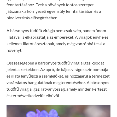
fenntartásához. Ezek a növények fontos szerepet
játszanak a környezeti egyensúly fenntartásában és a
biodiverzitás elősegítésében.
A bársonyos tüdőfű virágja nem csak szép, hanem finom
illatával is elkápráztatja az embereket. A virágok enyhe és
kellemes illatot árasztanak, amely még vonzóbbá teszi a
növényt.
Összességében a bársonyos tüdőfű virágja igazi csodát
jelent a kertekben. Az apró, de bájos virágok színpompája
és illata lenyűgözi a szemlélőket, és hozzájárul a természet
varázslatos hangulatának megteremtéséhez. A bársonyos
tüdőfű virágja igazi látványosság, amely minden kertészt
és természetkedvelőt elbűvöl.