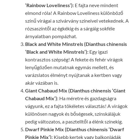
‘Rainbow Loveliness’):
E fajta neve mindent
elmond róla! A Rainbow Loveliness különböző
színű virágai a szivárvány színeivel vetekednek. A
rózsaszíntől az égkékig és a sárgáig sokféle
árnyalatban pompázhat.
Black and White Minstrels (Dianthus chinensis
‘Black and White Minstrels’):
Egy igazi
kontrasztos szépség! A fekete és fehér virágok
lenyűgözően mutatnak egymás mellett, és
varázslatos élményt nyújtanak a kertben vagy
akár vázában is.
Giant Chabaud Mix (Dianthus chinensis ‘Giant
Chabaud Mix’):
Ha méretre és gazdagságra
vágyunk, ez a fajta tökéletes választás! A virágok
különösen nagyok és bőségesek, színskálájuk
pedig változatos, a pasztelltől a élénk színekig.
Dwarf Pinkie Mix (Dianthus chinensis ‘Dwarf
Pinkie Mix’):
Kisebb kertek vagy balkonládák