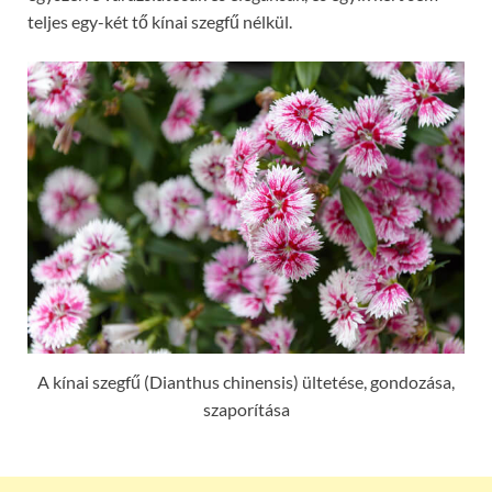
teljes egy-két tő kínai szegfű nélkül.
A kínai szegfű (Dianthus chinensis) ültetése, gondozása,
szaporítása