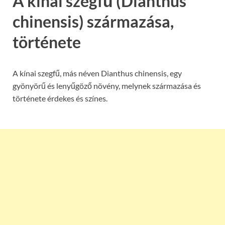
A kínai szegfű (Dianthus
chinensis) származása,
története
A kínai szegfű, más néven Dianthus chinensis, egy
gyönyörű és lenyűgöző növény, melynek származása és
története érdekes és színes.