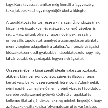
fagy. Kora tavasszal, amikor még fennáll a fagyveszély,
takarjuk be őket, hogy megvédjük őket a hidegtől.
A tápoldatozás fontos része a kínai szegfű gondozásának,
hiszen a virágzatukban és egészségük megőrzésében is
segít. Használjunk olyan virágos növényekhez szánt
univerzális tápoldatot, amelyet a csomagoláson ajánlott
mennyiségben adagoljunk a talajba. Az intenzív virágzási
időszakokban kicsit gyakrabban tápoldatozzuk, hogy még
látványosabb és gazdagabb legyen a virágzatuk.
Összességében a kínai szegfű ideális választás azoknak,
akik egy könnyen gondozható, színes és illatos virágos
kertet vagy balkont szeretnének létrehozni. Adunk nekik
némi napfényt, megfelelő mennyiségű vizet és tápoldatot,
cserébe pedig szemet gyönyörködtető virágokkal és
kellemes illattal ajándékoznak meg minket. Engedjük, hogy
az évszakok váltakozása folyamatosan új és varázslatos