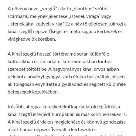
A növény neve, „szegfű”, a latin „dianthus” szóból
származik, melynek jelentése „istenek virága” vagy
„istenek által kedvelt virág”. Ez a név tökéletesen tükrözi a
kínai szegfű népszerűségét és méltóságát a kertészek és
virágkedvelők körében.
A kínai szegfű hosszú történelme során különféle
kultúrákban és társadalmi kontextusokban fontos
szerepet töltött be. A hagyományos kínai orvoslásban
például a növényt gyógyászati célokra használták, hiszen
állítólagosan enyhítette a gyulladást és segített különféle
betegségek kezelésében.
Később, ahogy a kereskedelmi kapcsolatok fejlődtek, a
kínai szegfű elterjedt Európában és más kontinenseken is.
A kínai szegfű érdekes megjelenése és könnyű gondozása
miatt hamar népszerűvé vált a kertészek és