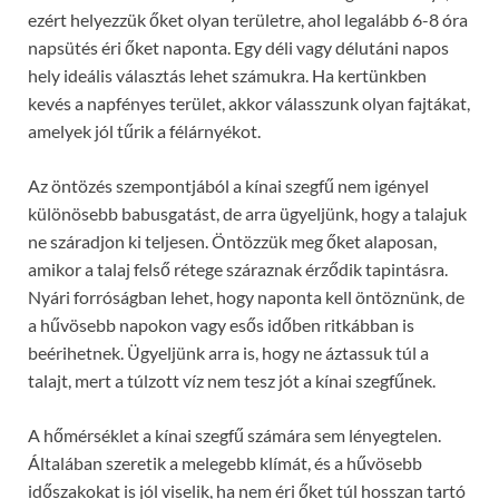
ezért helyezzük őket olyan területre, ahol legalább 6-8 óra
napsütés éri őket naponta. Egy déli vagy délutáni napos
hely ideális választás lehet számukra. Ha kertünkben
kevés a napfényes terület, akkor válasszunk olyan fajtákat,
amelyek jól tűrik a félárnyékot.
Az öntözés szempontjából a kínai szegfű nem igényel
különösebb babusgatást, de arra ügyeljünk, hogy a talajuk
ne száradjon ki teljesen. Öntözzük meg őket alaposan,
amikor a talaj felső rétege száraznak érződik tapintásra.
Nyári forróságban lehet, hogy naponta kell öntöznünk, de
a hűvösebb napokon vagy esős időben ritkábban is
beérihetnek. Ügyeljünk arra is, hogy ne áztassuk túl a
talajt, mert a túlzott víz nem tesz jót a kínai szegfűnek.
A hőmérséklet a kínai szegfű számára sem lényegtelen.
Általában szeretik a melegebb klímát, és a hűvösebb
időszakokat is jól viselik, ha nem éri őket túl hosszan tartó