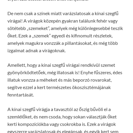
De nem csak a színek miatt varázslatosak a kínai szegfű
virágai! A virágok közepén gyakran találunk fehér vagy
sötétebb „szemeket”, amelyek még különlegesebbé teszik
őket. Ezek a „szemek” egyedi és kifinomult részletek,
amelyek magukra vonzzák a pillantásokat, és még több
izgalmat adnak a virágoknak.
Amellett, hogy a kínai szegfű virágai rendkívül szemet
gyönyörködtetőek, még illatosak is! Enyhe fűszeres, édes
illatuk vonzza a méheket és más beporzó rovarokat,
segítve ezzel a kert természetes ökoszisztémájának
fenntartását.
A kínai szegfű virágja a tavasztól az őszig bűvöli el a
szemlélőket, és nem csoda, hogy sokan választják őket
kerti kompozíciókba vagy csokrokba is. Ezek a virágok
egyszerre varázslatosak és elegánsak, és egyik kert sem