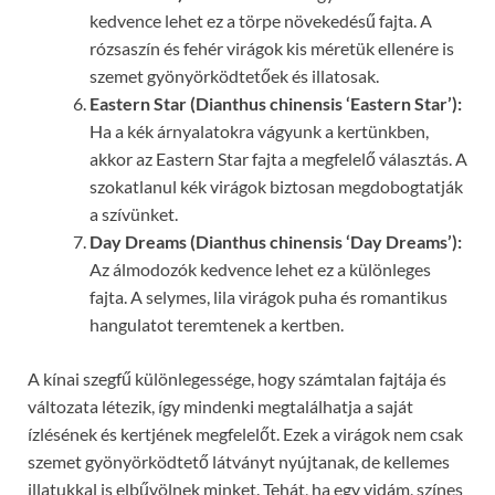
kedvence lehet ez a törpe növekedésű fajta. A
rózsaszín és fehér virágok kis méretük ellenére is
szemet gyönyörködtetőek és illatosak.
Eastern Star (Dianthus chinensis ‘Eastern Star’):
Ha a kék árnyalatokra vágyunk a kertünkben,
akkor az Eastern Star fajta a megfelelő választás. A
szokatlanul kék virágok biztosan megdobogtatják
a szívünket.
Day Dreams (Dianthus chinensis ‘Day Dreams’):
Az álmodozók kedvence lehet ez a különleges
fajta. A selymes, lila virágok puha és romantikus
hangulatot teremtenek a kertben.
A kínai szegfű különlegessége, hogy számtalan fajtája és
változata létezik, így mindenki megtalálhatja a saját
ízlésének és kertjének megfelelőt. Ezek a virágok nem csak
szemet gyönyörködtető látványt nyújtanak, de kellemes
illatukkal is elbűvölnek minket. Tehát, ha egy vidám, színes