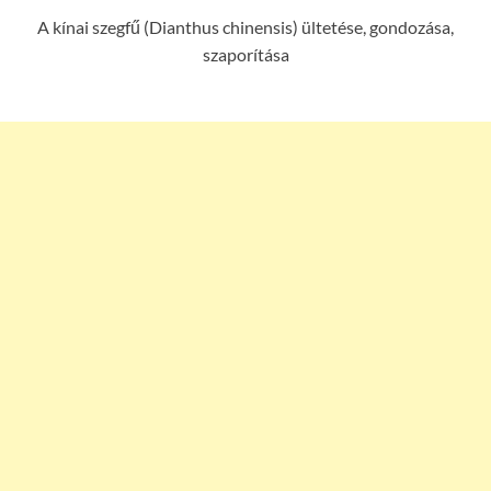
A kínai szegfű (Dianthus chinensis) ültetése, gondozása,
szaporítása