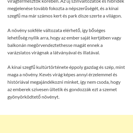
virágtermesztők körében. Az új színváltozatok és hibridek
megjelenése tovább fokozta a népszerűségét, és a kínai
szegfű ma már számos kert és park dísze szerte a világon.
A növény sokféle változata elérhető, így bőséges
lehetőség nyílik arra, hogy az ember saját kertjében vagy
balkonán megörvendeztethesse magát ennek a
varázslatos virágnak a látványával és illatával.
A kínai szegfű kultúrtörténete éppoly gazdag és szép, mint
maga a növény. Kevés virág képes annyi érzelemmel és
históriával megajándékozni minket, így nem csoda, hogy
az emberek szívesen ültetik és gondozzák ezt a szemet
gyönyörködtető növényt.