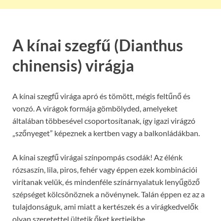
A kínai szegfű (Dianthus
chinensis) virágja
A kínai szegfű virága apró és tömött, mégis feltűnő és
vonzó. A virágok formája gömbölyded, amelyeket
általában többesével csoportosítanak, így igazi virágzó
„szőnyeget” képeznek a kertben vagy a balkonládákban.
A kínai szegfű virágai színpompás csodák! Az élénk
rózsaszín, lila, piros, fehér vagy éppen ezek kombinációi
virítanak velük, és mindenféle színárnyalatuk lenyűgöző
szépséget kölcsönöznek a növénynek. Talán éppen ez az a
tulajdonságuk, ami miatt a kertészek és a virágkedvelők
olyan szeretettel ültetik őket kertjeikbe.