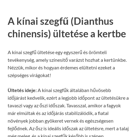
A kínai szegfű (Dianthus
chinensis) ültetése a kertbe
A kínai szegfű ültetése egy egyszerű és örömteli
tevékenység, amely színesítő varázst hozhat a kertünkbe.
Nézzük, mikor és hogyan érdemes elültetni ezeket a
szépséges virágokat!
Ültetés ideje:
A kínai szegfűk általában hűvösebb
időjárást kedvelik, ezért a legjobb időpont az ültetésükre a
tavaszi vagy az őszi időszak. Tavasszal, amikor a fagyok
már elmúltak és az időjárás stabilizálódik, a fiatal
növények jobban gyökeret vernek és egészségesen
fejlődnek. Az ősz is ideális időszak az ültetésre, mert a talaj
még meleg, és a kínai szegfűk később is szépen