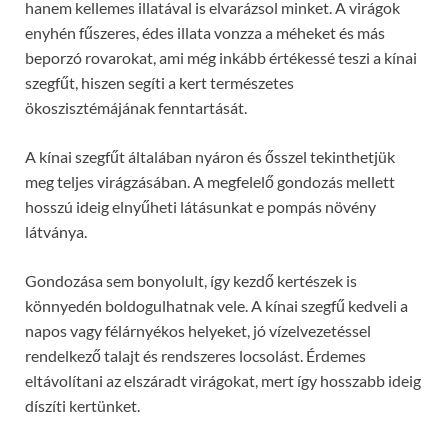
hanem kellemes illatával is elvarázsol minket. A virágok
enyhén fűszeres, édes illata vonzza a méheket és más
beporzó rovarokat, ami még inkább értékessé teszi a kínai
szegfűt, hiszen segíti a kert természetes
ökoszisztémájának fenntartását.
A kínai szegfűt általában nyáron és ősszel tekinthetjük
meg teljes virágzásában. A megfelelő gondozás mellett
hosszú ideig elnyűheti látásunkat e pompás növény
látványa.
Gondozása sem bonyolult, így kezdő kertészek is
könnyedén boldogulhatnak vele. A kínai szegfű kedveli a
napos vagy félárnyékos helyeket, jó vízelvezetéssel
rendelkező talajt és rendszeres locsolást. Érdemes
eltávolítani az elszáradt virágokat, mert így hosszabb ideig
díszíti kertünket.