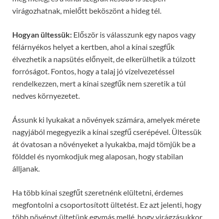
virágozhatnak, mielőtt beköszönt a hideg tél.
Hogyan ültessük:
Először is válasszunk egy napos vagy
félárnyékos helyet a kertben, ahol a kínai szegfűk
élvezhetik a napsütés előnyeit, de elkerülhetik a túlzott
forróságot. Fontos, hogy a talaj jó vízelvezetéssel
rendelkezzen, mert a kínai szegfűk nem szeretik a túl
nedves környezetet.
Ássunk ki lyukakat a növények számára, amelyek mérete
nagyjából megegyezik a kínai szegfű cserépével. Ültessük
át óvatosan a növényeket a lyukakba, majd tömjük be a
földdel és nyomkodjuk meg alaposan, hogy stabilan
álljanak.
Ha több kínai szegfűt szeretnénk elültetni, érdemes
megfontolni a csoportosított ültetést. Ez azt jelenti, hogy
több növényt ültetünk egymás mellé, hogy virágzásukkor