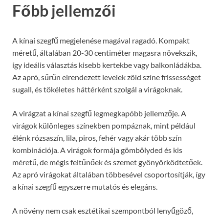
Főbb jellemzői
A kínai szegfű megjelenése magával ragadó. Kompakt
méretű, általában 20-30 centiméter magasra növekszik,
így ideális választás kisebb kertekbe vagy balkonládákba.
Az apró, sűrűn elrendezett levelek zöld színe frissességet
sugall, és tökéletes háttérként szolgál a virágoknak.
A virágzat a kínai szegfű legmegkapóbb jellemzője. A
virágok különleges színekben pompáznak, mint például
élénk rózsaszín, lila, piros, fehér vagy akár több szín
kombinációja. A virágok formája gömbölyded és kis
méretű, de mégis feltűnőek és szemet gyönyörködtetőek.
Az apró virágokat általában többesével csoportosítják, így
a kínai szegfű egyszerre mutatós és elegáns.
A növény nem csak esztétikai szempontból lenyűgöző,