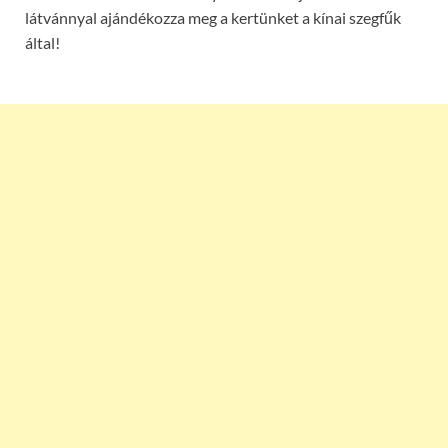
látvánnyal ajándékozza meg a kertünket a kínai szegfűk
által!