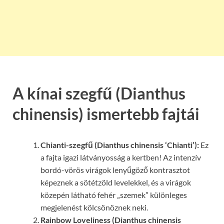
A kínai szegfű (Dianthus
chinensis) ismertebb fajtái
Chianti-szegfű (Dianthus chinensis ‘Chianti’):
Ez
a fajta igazi látványosság a kertben! Az intenzív
bordó-vörös virágok lenyűgöző kontrasztot
képeznek a sötétzöld levelekkel, és a virágok
közepén látható fehér „szemek” különleges
megjelenést kölcsönöznek neki.
Rainbow Loveliness (Dianthus chinensis