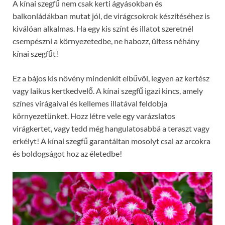
A kínai szegfű nem csak kerti ágyásokban és
balkonládákban mutat jól, de virágcsokrok készítéséhez is
kiválóan alkalmas. Ha egy kis színt és illatot szeretnél
csempészni a környezetedbe, ne habozz, ültess néhány
kínai szegfűt!
Ez a bájos kis növény mindenkit elbűvöl, legyen az kertész
vagy laikus kertkedvelő. A kínai szegfű igazi kincs, amely
színes virágaival és kellemes illatával feldobja
környezetünket. Hozz létre vele egy varázslatos
virágkertet, vagy tedd még hangulatosabbá a teraszt vagy
erkélyt! A kínai szegfű garantáltan mosolyt csal az arcokra
és boldogságot hoz az életedbe!