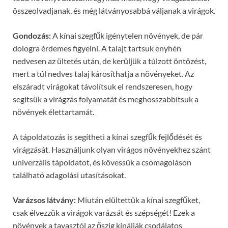
összeolvadjanak, és még látványosabbá váljanak a virágok.
Gondozás:
A kínai szegfűk igénytelen növények, de pár
dologra érdemes figyelni. A talajt tartsuk enyhén
nedvesen az ültetés után, de kerüljük a túlzott öntözést,
mert a túl nedves talaj károsíthatja a növényeket. Az
elszáradt virágokat távolítsuk el rendszeresen, hogy
segítsük a virágzás folyamatát és meghosszabbítsuk a
növények élettartamát.
A tápoldatozás is segítheti a kínai szegfűk fejlődését és
virágzását. Használjunk olyan virágos növényekhez szánt
univerzális tápoldatot, és kövessük a csomagoláson
található adagolási utasításokat.
Varázsos látvány:
Miután elültettük a kínai szegfűket,
csak élvezzük a virágok varázsát és szépségét! Ezek a
növények a tavasztól az őszig kínálják csodálatos