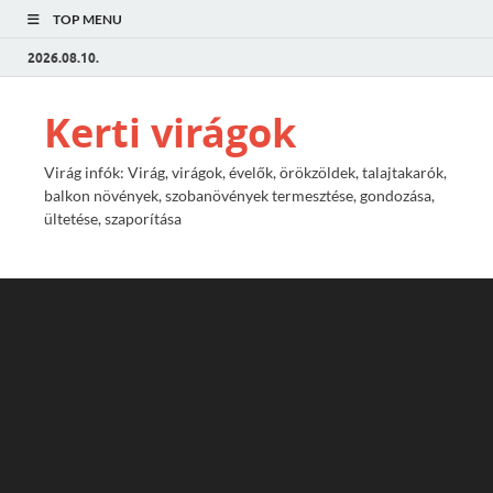
TOP MENU
2026.08.10.
Kerti virágok
Virág infók: Virág, virágok, évelők, örökzöldek, talajtakarók,
balkon növények, szobanövények termesztése, gondozása,
ültetése, szaporítása