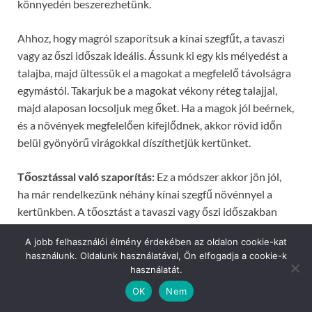
könnyedén beszerezhetünk.
Ahhoz, hogy magról szaporítsuk a kínai szegfűt, a tavaszi
vagy az őszi időszak ideális. Ássunk ki egy kis mélyedést a
talajba, majd ültessük el a magokat a megfelelő távolságra
egymástól. Takarjuk be a magokat vékony réteg talajjal,
majd alaposan locsoljuk meg őket. Ha a magok jól beérnek,
és a növények megfelelően kifejlődnek, akkor rövid időn
belül gyönyörű virágokkal díszíthetjük kertünket.
Tőosztással való szaporítás:
Ez a módszer akkor jön jól,
ha már rendelkezünk néhány kínai szegfű növénnyel a
kertünkben. A tőosztást a tavaszi vagy őszi időszakban
végezzük el. A növényeket óvatosan kiemeljük a földből,
A jobb felhasználói élmény érdekében az oldalon cookie-kat
majd azokat a tőrészüket óvatosan felosztjuk, hogy több
használunk. Oldalunk használatával, Ön elfogadja a cookie-k
kisebb csemetét kapjunk belőlük. A kis csemetéket
használatát.
ültessük el új helyekre a megfelelő távolságra, és ne
OK
Nem
felejtsük el alaposan meglocsolni őket.