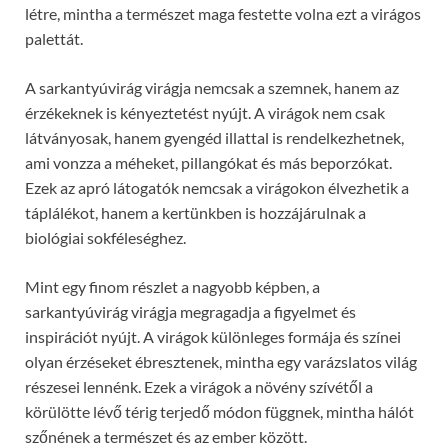
létre, mintha a természet maga festette volna ezt a virágos
palettát.
A sarkantyúvirág virágja nemcsak a szemnek, hanem az
érzékeknek is kényeztetést nyújt. A virágok nem csak
látványosak, hanem gyengéd illattal is rendelkezhetnek,
ami vonzza a méheket, pillangókat és más beporzókat.
Ezek az apró látogatók nemcsak a virágokon élvezhetik a
táplálékot, hanem a kertünkben is hozzájárulnak a
biológiai sokféleséghez.
Mint egy finom részlet a nagyobb képben, a
sarkantyúvirág virágja megragadja a figyelmet és
inspirációt nyújt. A virágok különleges formája és színei
olyan érzéseket ébresztenek, mintha egy varázslatos világ
részesei lennénk. Ezek a virágok a növény szívétől a
körülötte lévő térig terjedő módon függnek, mintha hálót
szőnének a természet és az ember között.