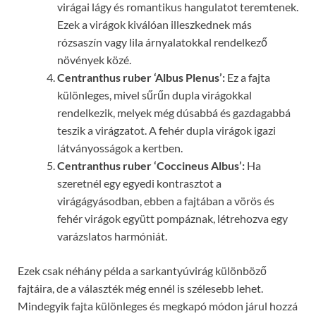
virágai lágy és romantikus hangulatot teremtenek.
Ezek a virágok kiválóan illeszkednek más
rózsaszín vagy lila árnyalatokkal rendelkező
növények közé.
Centranthus ruber ‘Albus Plenus’:
Ez a fajta
különleges, mivel sűrűn dupla virágokkal
rendelkezik, melyek még dúsabbá és gazdagabbá
teszik a virágzatot. A fehér dupla virágok igazi
látványosságok a kertben.
Centranthus ruber ‘Coccineus Albus’:
Ha
szeretnél egy egyedi kontrasztot a
virágágyásodban, ebben a fajtában a vörös és
fehér virágok együtt pompáznak, létrehozva egy
varázslatos harmóniát.
Ezek csak néhány példa a sarkantyúvirág különböző
fajtáira, de a választék még ennél is szélesebb lehet.
Mindegyik fajta különleges és megkapó módon járul hozzá