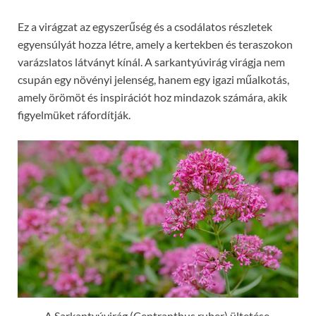
Ez a virágzat az egyszerűség és a csodálatos részletek
egyensúlyát hozza létre, amely a kertekben és teraszokon
varázslatos látványt kínál. A sarkantyúvirág virágja nem
csupán egy növényi jelenség, hanem egy igazi műalkotás,
amely örömöt és inspirációt hoz mindazok számára, akik
figyelmüket ráfordítják.
A Sarkantyúvirág (Centranthus ruber) ültetése,