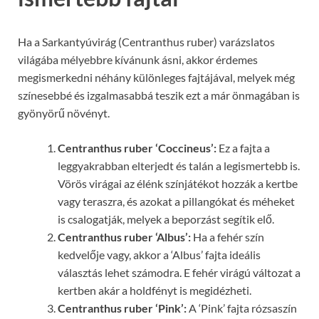
Ha a Sarkantyúvirág (Centranthus ruber) varázslatos
világába mélyebbre kívánunk ásni, akkor érdemes
megismerkedni néhány különleges fajtájával, melyek még
színesebbé és izgalmasabbá teszik ezt a már önmagában is
gyönyörű növényt.
Centranthus ruber ‘Coccineus’:
Ez a fajta a
leggyakrabban elterjedt és talán a legismertebb is.
Vörös virágai az élénk színjátékot hozzák a kertbe
vagy teraszra, és azokat a pillangókat és méheket
is csalogatják, melyek a beporzást segítik elő.
Centranthus ruber ‘Albus’:
Ha a fehér szín
kedvelője vagy, akkor a ‘Albus’ fajta ideális
választás lehet számodra. E fehér virágú változat a
kertben akár a holdfényt is megidézheti.
Centranthus ruber ‘Pink’:
A ‘Pink’ fajta rózsaszín