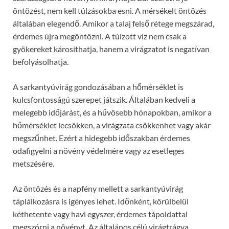
öntözést, nem kell túlzásokba esni. A mérsékelt öntözés
általában elegendő. Amikor a talaj felső rétege megszárad,
érdemes újra megöntözni. A túlzott víz nem csak a
gyökereket károsíthatja, hanem a virágzatot is negatívan
befolyásolhatja.
A sarkantyúvirág gondozásában a hőmérséklet is
kulcsfontosságú szerepet játszik. Általában kedveli a
melegebb időjárást, és a hűvösebb hónapokban, amikor a
hőmérséklet lecsökken, a virágzata csökkenhet vagy akár
megszűnhet. Ezért a hidegebb időszakban érdemes
odafigyelni a növény védelmére vagy az esetleges
metszésére.
Az öntözés és a napfény mellett a sarkantyúvirág
táplálkozásra is igényes lehet. Időnként, körülbelül
kéthetente vagy havi egyszer, érdemes tápoldattal
megszórni a növényt. Az általános célú virágtrágya