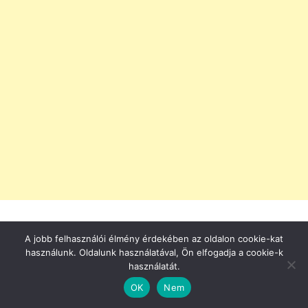
A jobb felhasználói élmény érdekében az oldalon cookie-kat
Teleltetése
használunk. Oldalunk használatával, Ön elfogadja a cookie-k
használatát.
OK
Nem
A Sarkantyúvirág (Centranthus ruber) teleltetése olyan