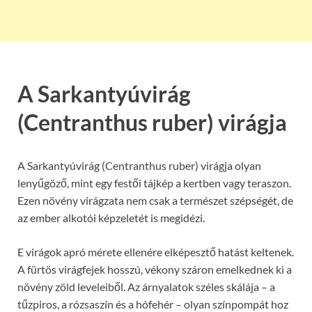
A Sarkantyúvirág
(Centranthus ruber) virágja
A Sarkantyúvirág (Centranthus ruber) virágja olyan
lenyűgöző, mint egy festői tájkép a kertben vagy teraszon.
Ezen növény virágzata nem csak a természet szépségét, de
az ember alkotói képzeletét is megidézi.
E virágok apró mérete ellenére elképesztő hatást keltenek.
A fürtös virágfejek hosszú, vékony száron emelkednek ki a
növény zöld leveleiből. Az árnyalatok széles skálája – a
tűzpiros, a rózsaszín és a hófehér – olyan színpompát hoz