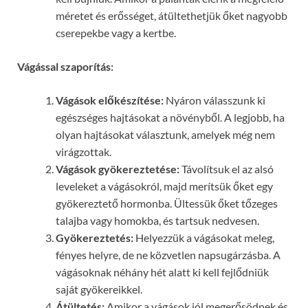
méretet és erősséget, átültethetjük őket nagyobb
cserepekbe vagy a kertbe.
Vágással szaporítás:
Vágások előkészítése:
Nyáron válasszunk ki
egészséges hajtásokat a növényből. A legjobb, ha
olyan hajtásokat választunk, amelyek még nem
virágzottak.
Vágások gyökereztetése:
Távolítsuk el az alsó
leveleket a vágásokról, majd merítsük őket egy
gyökereztető hormonba. Ültessük őket tőzeges
talajba vagy homokba, és tartsuk nedvesen.
Gyökereztetés:
Helyezzük a vágásokat meleg,
fényes helyre, de ne közvetlen napsugárzásba. A
vágásoknak néhány hét alatt ki kell fejlődniük
saját gyökereikkel.
Átültetés:
Amikor a vágások jól megerősödnek és