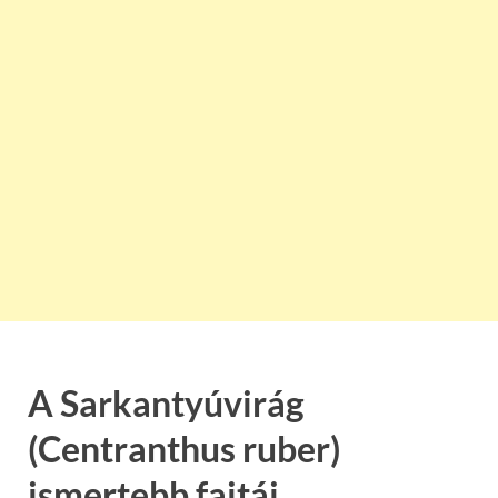
A Sarkantyúvirág
(Centranthus ruber)
ismertebb fajtái