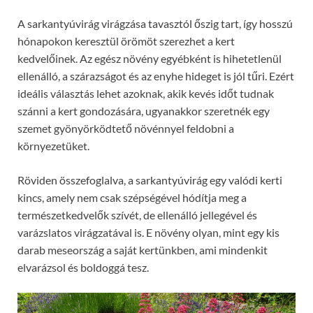
A sarkantyúvirág virágzása tavasztól őszig tart, így hosszú
hónapokon keresztül örömöt szerezhet a kert
kedvelőinek. Az egész növény egyébként is hihetetlenül
ellenálló, a szárazságot és az enyhe hideget is jól tűri. Ezért
ideális választás lehet azoknak, akik kevés időt tudnak
szánni a kert gondozására, ugyanakkor szeretnék egy
szemet gyönyörködtető növénnyel feldobni a
környezetüket.
Röviden összefoglalva, a sarkantyúvirág egy valódi kerti
kincs, amely nem csak szépségével hódítja meg a
természetkedvelők szívét, de ellenálló jellegével és
varázslatos virágzatával is. E növény olyan, mint egy kis
darab meseország a saját kertünkben, ami mindenkit
elvarázsol és boldoggá tesz.