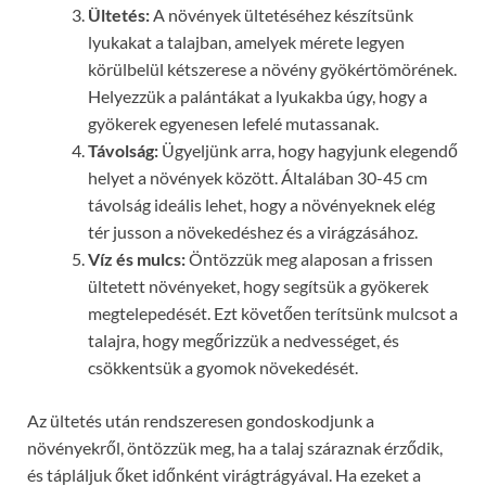
Ültetés:
A növények ültetéséhez készítsünk
lyukakat a talajban, amelyek mérete legyen
körülbelül kétszerese a növény gyökértömörének.
Helyezzük a palántákat a lyukakba úgy, hogy a
gyökerek egyenesen lefelé mutassanak.
Távolság:
Ügyeljünk arra, hogy hagyjunk elegendő
helyet a növények között. Általában 30-45 cm
távolság ideális lehet, hogy a növényeknek elég
tér jusson a növekedéshez és a virágzásához.
Víz és mulcs:
Öntözzük meg alaposan a frissen
ültetett növényeket, hogy segítsük a gyökerek
megtelepedését. Ezt követően terítsünk mulcsot a
talajra, hogy megőrizzük a nedvességet, és
csökkentsük a gyomok növekedését.
Az ültetés után rendszeresen gondoskodjunk a
növényekről, öntözzük meg, ha a talaj száraznak érződik,
és tápláljuk őket időnként virágtrágyával. Ha ezeket a