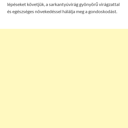
lépéseket követjük, a sarkantyúvirág gyönyörű virágzattal
és egészséges növekedéssel hálálja meg a gondoskodást.