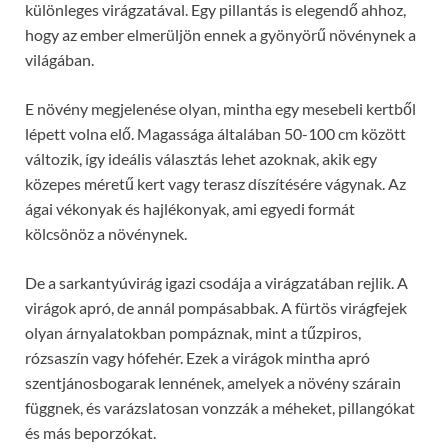
különleges virágzatával. Egy pillantás is elegendő ahhoz,
hogy az ember elmerüljön ennek a gyönyörű növénynek a
világában.
E növény megjelenése olyan, mintha egy mesebeli kertből
lépett volna elő. Magassága általában 50-100 cm között
változik, így ideális választás lehet azoknak, akik egy
közepes méretű kert vagy terasz díszítésére vágynak. Az
ágai vékonyak és hajlékonyak, ami egyedi formát
kölcsönöz a növénynek.
De a sarkantyúvirág igazi csodája a virágzatában rejlik. A
virágok apró, de annál pompásabbak. A fürtös virágfejek
olyan árnyalatokban pompáznak, mint a tűzpiros,
rózsaszín vagy hófehér. Ezek a virágok mintha apró
szentjánosbogarak lennének, amelyek a növény szárain
függnek, és varázslatosan vonzzák a méheket, pillangókat
és más beporzókat.