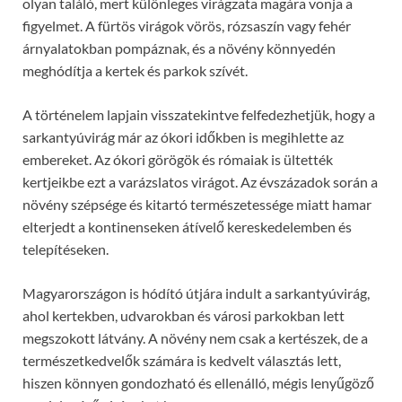
olyan találó, mert különleges virágzata magára vonja a
figyelmet. A fürtös virágok vörös, rózsaszín vagy fehér
árnyalatokban pompáznak, és a növény könnyedén
meghódítja a kertek és parkok szívét.
A történelem lapjain visszatekintve felfedezhetjük, hogy a
sarkantyúvirág már az ókori időkben is megihlette az
embereket. Az ókori görögök és rómaiak is ültették
kertjeikbe ezt a varázslatos virágot. Az évszázadok során a
növény szépsége és kitartó természetessége miatt hamar
elterjedt a kontinenseken átívelő kereskedelemben és
telepítéseken.
Magyarországon is hódító útjára indult a sarkantyúvirág,
ahol kertekben, udvarokban és városi parkokban lett
megszokott látvány. A növény nem csak a kertészek, de a
természetkedvelők számára is kedvelt választás lett,
hiszen könnyen gondozható és ellenálló, mégis lenyűgöző