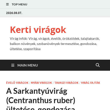
TOP MENU
2026.08.07.
Kerti virágok
Virág infók: Virág, virágok, évelők, örökzöldek, talajtakarók,
balkon növények, szobanövények termesztése, gondozása,
ültetése, szaporítása
MAIN MENU
ÉVELŐ VIRÁGOK
/
NYÁRI VIRÁGOK
/
TAVASZI VIRÁGOK
/
VIRÁG FAJTÁK
A Sarkantyúvirág
(Centranthus ruber)
ültetése, gondozása,