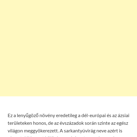
Ez a lenyűgöző növény eredetileg a dél-európai és az ázsiai
területeken honos, de az évszázadok során szinte az egész
világon meggyökerezett. A sarkantyúvirág neve azért is