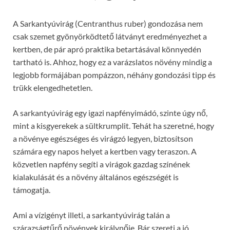
A Sarkantyúvirág (Centranthus ruber) gondozása nem
csak szemet gyönyörködtető látványt eredményezhet a
kertben, de pár apró praktika betartásával könnyedén
tartható is. Ahhoz, hogy ez a varázslatos növény mindig a
legjobb formájában pompázzon, néhány gondozási tipp és
trükk elengedhetetlen.
A sarkantyúvirág egy igazi napfényimádó, szinte úgy nő,
mint a kisgyerekek a sültkrumplit. Tehát ha szeretné, hogy
a növénye egészséges és virágzó legyen, biztosítson
számára egy napos helyet a kertben vagy teraszon. A
közvetlen napfény segíti a virágok gazdag színének
kialakulását és a növény általános egészségét is
támogatja.
Ami a vízigényt illeti, a sarkantyúvirág talán a
szárazságtűrő növények királynője. Bár szereti a jó