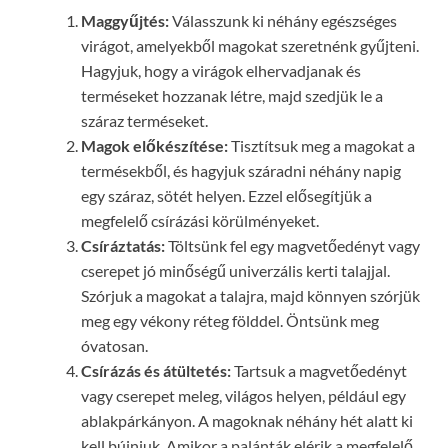
Maggyűjtés:
Válasszunk ki néhány egészséges
virágot, amelyekből magokat szeretnénk gyűjteni.
Hagyjuk, hogy a virágok elhervadjanak és
terméseket hozzanak létre, majd szedjük le a
száraz terméseket.
Magok előkészítése:
Tisztítsuk meg a magokat a
termésekből, és hagyjuk száradni néhány napig
egy száraz, sötét helyen. Ezzel elősegítjük a
megfelelő csírázási körülményeket.
Csíráztatás:
Töltsünk fel egy magvetőedényt vagy
cserepet jó minőségű univerzális kerti talajjal.
Szórjuk a magokat a talajra, majd könnyen szórjük
meg egy vékony réteg földdel. Öntsünk meg
óvatosan.
Csírázás és átültetés:
Tartsuk a magvetőedényt
vagy cserepet meleg, világos helyen, például egy
ablakpárkányon. A magoknak néhány hét alatt ki
kell bújniuk. Amikor a palánták elérik a megfelelő