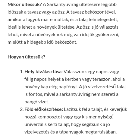
Mikor ültessük?
A Sarkantyúvirág ültetésére legjobb
időszak a tavasz vagy az ősz. A tavasz beköszöntével,
amikor a fagyok már elmúltak, és a talaj felmelegedett,
ideális lehet a növények ültetése. Az ősz is jó választás
lehet, mivel a növényeknek még van idejük gyökerezni,
mielőtt a hidegebb idő beköszönt.
Hogyan ültessük?
Hely kiválasztása:
Válasszunk egy napos vagy
félig napos helyet a kertben vagy teraszon, ahol a
növény kap elég napfényt. A jó vízelvezetésű talaj
is fontos, mivel a sarkantyúvirág nem szereti a
pangó vizet.
Föld előkészítése:
Lazítsuk fel a talajt, és keverjük
hozzá komposztot vagy egy kis mennyiségű
univerzális kerti talajt, hogy segítsünk a jó
vízelvezetés és a tápanyagok megtartásában.