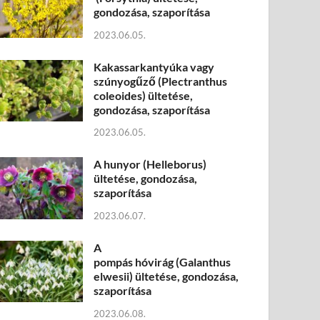
gondozása, szaporítása
2023.06.05.
Kakassarkantyúka vagy
szúnyogűző (Plectranthus
coleoides) ültetése,
gondozása, szaporítása
2023.06.05.
A hunyor (Helleborus)
ültetése, gondozása,
szaporítása
2023.06.07.
A
pompás hóvirág (Galanthus
elwesii) ültetése, gondozása,
szaporítása
2023.06.08.