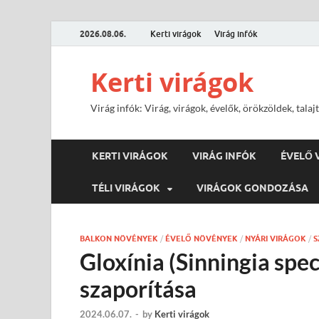
2026.08.06.
Kerti virágok
Virág infók
Kerti virágok
Virág infók: Virág, virágok, évelők, örökzöldek, tal
KERTI VIRÁGOK
VIRÁG INFÓK
ÉVELŐ 
TÉLI VIRÁGOK
VIRÁGOK GONDOZÁSA
BALKON NÖVÉNYEK
/
ÉVELŐ NÖVÉNYEK
/
NYÁRI VIRÁGOK
/
S
Gloxínia (Sinningia spec
szaporítása
2024.06.07.
-
by
Kerti virágok