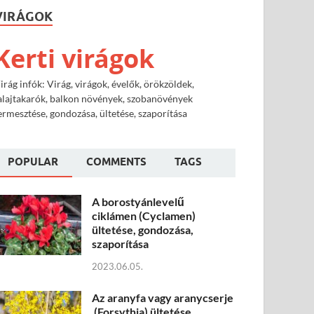
VIRÁGOK
Kerti virágok
irág infók: Virág, virágok, évelők, örökzöldek,
alajtakarók, balkon növények, szobanövények
ermesztése, gondozása, ültetése, szaporítása
POPULAR
COMMENTS
TAGS
A borostyánlevelű
ciklámen (Cyclamen)
ültetése, gondozása,
szaporítása
2023.06.05.
Az aranyfa vagy aranycserje
(Forsythia) ültetése,