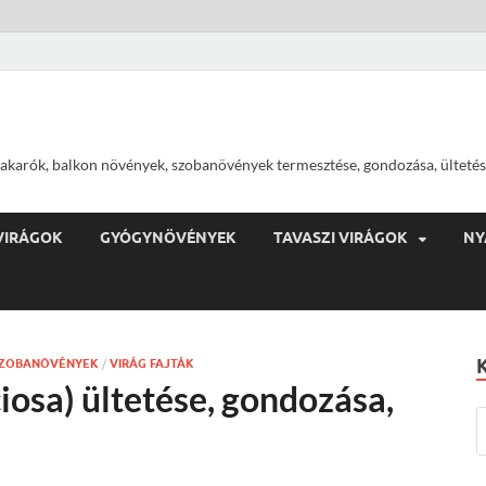
ajtakarók, balkon növények, szobanövények termesztése, gondozása, ültetés
VIRÁGOK
GYÓGYNÖVÉNYEK
TAVASZI VIRÁGOK
NY
ZOBANÖVÉNYEK
/
VIRÁG FAJTÁK
iosa) ültetése, gondozása,