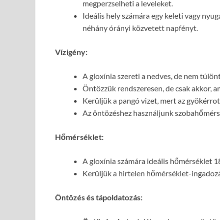
megperzselheti a leveleket.
Ideális hely számára egy keleti vagy nyug
néhány órányi közvetett napfényt.
Vízigény:
A gloxínia szereti a nedves, de nem túlönt
Öntözzük rendszeresen, de csak akkor, ami
Kerüljük a pangó vizet, mert az gyökérro
Az öntözéshez használjunk szobahőmérsék
Hőmérséklet:
A gloxínia számára ideális hőmérséklet 1
Kerüljük a hirtelen hőmérséklet-ingadozá
Öntözés és tápoldatozás: