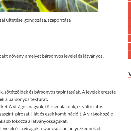
sa) ültetése, gondozása, szaporítása
pakt növény, amelyet bársonyos levelei és látványos,
ak, sötétzöldek és bársonyos tapintásúak. A levelek erezete
i a bársonyos textúrát.
ékei. A virágok nagyok, tölcsér alakúak, és változatos
aszínt, pirosat, lilát és ezek kombinációit. A virágok széle
nkább fokozza a látványosságukat.
 levelek és a virágok a szár csúcsán helyezkednek el.