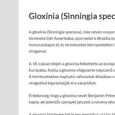
Gloxínia (Sinningia spe
A gloxínia (Sinningia speciosa), más néven csupo
története Dél-Amerikába, azon belül is Brazília e
humusztalajon él, és természetes környezetében k
virágaival.
A 18. század elején a gloxínia felkeltette az euró
Európába. Azóta a gloxínia világszerte népszerű
A kertészetekben kapható változatok általában ne
virágokkal kápráztatják el a vásárlókat.
Érdekesség, hogy a gloxínia nevét Benjamin Peter
kapta, aki jelentős szerepet játszott a növény el
A gloxínia története tehát egy egzotikus utazás