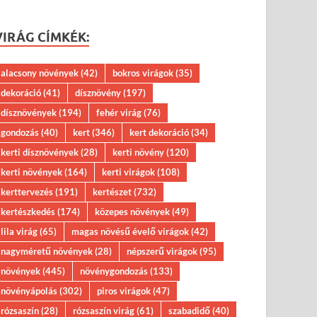
VIRÁG CÍMKÉK:
alacsony növények
(42)
bokros virágok
(35)
dekoráció
(41)
dísznövény
(197)
dísznövények
(194)
fehér virág
(76)
gondozás
(40)
kert
(346)
kert dekoráció
(34)
kerti dísznövények
(28)
kerti növény
(120)
kerti növények
(164)
kerti virágok
(108)
kerttervezés
(191)
kertészet
(732)
kertészkedés
(174)
közepes növények
(49)
lila virág
(65)
magas növésű évelő virágok
(42)
nagyméretű növények
(28)
népszerű virágok
(95)
növények
(445)
növénygondozás
(133)
növényápolás
(302)
piros virágok
(47)
rózsaszín
(28)
rózsaszín virág
(61)
szabadidő
(40)