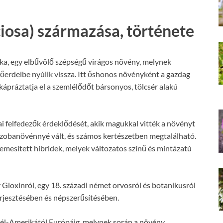
ciosa) származása, története
rka, egy elbűvölő szépségű virágos növény, melynek
sőerdeibe nyúlik vissza. Itt őshonos növényként a gazdag
ápráztatja el a szemlélődőt bársonyos, tölcsér alakú
pai felfedezők érdeklődését, akik magukkal vitték a növényt
 szobanövénnyé vált, és számos kertészetben megtalálható.
mesített hibridek, melyek változatos színű és mintázatú
 Gloxinról, egy 18. századi német orvosról és botanikusról
terjesztésében és népszerűsítésében.
 Dél-Amerikától Európáig, melynek során a növény