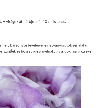
 A virágok átmérője akár 10 cm is lehet.
mely bársonyos leveleivel és látványos, tölcsér alakú
s színűek és hosszú ideig nyílnak, így a gloxínia igazi éke