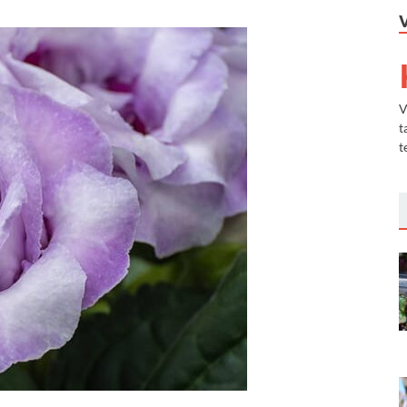
V
t
t