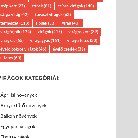
szép kert
(27)
színek
(81)
színes virágok
(140)
sárga virág
(42)
tavaszi virágok
(63)
természet
(113)
tippek
(53)
virág
(40)
virágfajták
(124)
virágok
(417)
virágos kert
(39)
virágzás
(65)
virágágyás
(161)
virágültetés
(30)
évelő bokros virágok
(46)
évelő cserjék
(31)
ültetés
(60)
VIRÁGOK KATEGÓRIÁI:
Áprilisi növények
Árnyéktűrő növények
Balkon növények
Egynyári virágok
Ehető virágok