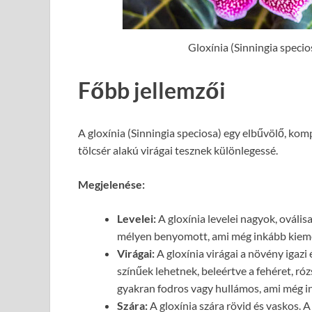
Gloxínia (Sinningia specio
Főbb jellemzői
A gloxínia (Sinningia speciosa) egy elbűvölő, kom
tölcsér alakú virágai tesznek különlegessé.
Megjelenése:
Levelei:
A gloxínia levelei nagyok, ovális
mélyen benyomott, ami még inkább kiemel
Virágai:
A gloxínia virágai a növény igazi 
színűek lehetnek, beleértve a fehéret, rózs
gyakran fodros vagy hullámos, ami még i
Szára:
A gloxínia szára rövid és vaskos. A