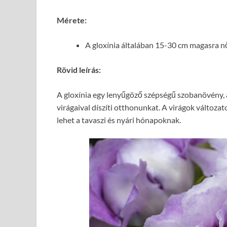
Mérete:
A gloxínia általában 15-30 cm magasra nő.
Rövid leírás:
A gloxínia egy lenyűgöző szépségű szobanövény, a
virágaival díszíti otthonunkat. A virágok változato
lehet a tavaszi és nyári hónapoknak.