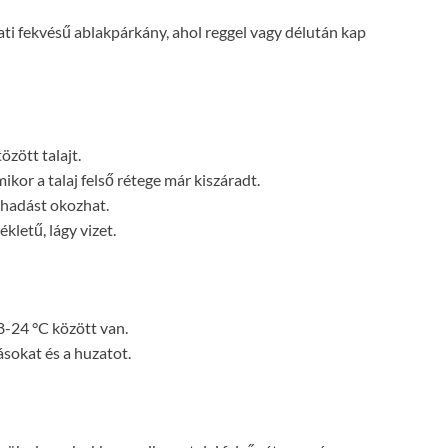
ati fekvésű ablakpárkány, ahol reggel vagy délután kap
özött talajt.
kor a talaj felső rétege már kiszáradt.
thadást okozhat.
letű, lágy vizet.
8-24 °C között van.
sokat és a huzatot.