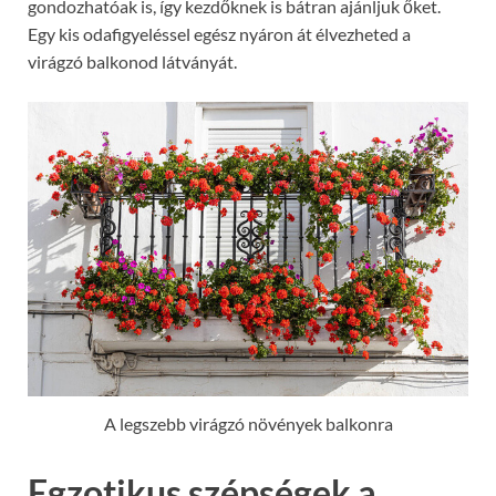
gondozhatóak is, így kezdőknek is bátran ajánljuk őket.
Egy kis odafigyeléssel egész nyáron át élvezheted a
virágzó balkonod látványát.
A legszebb virágzó növények balkonra
Egzotikus szépségek a