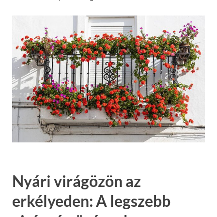
Nyári virágözön az
erkélyeden: A legszebb