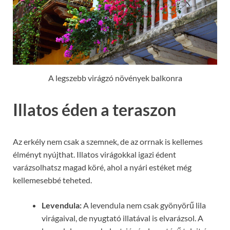
A legszebb virágzó növények balkonra
Illatos éden a teraszon
Az erkély nem csak a szemnek, de az orrnak is kellemes
élményt nyújthat. Illatos virágokkal igazi édent
varázsolhatsz magad köré, ahol a nyári estéket még
kellemesebbé teheted.
Levendula:
A levendula nem csak gyönyörű lila
virágaival, de nyugtató illatával is elvarázsol. A