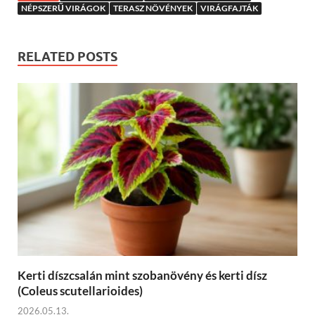
NÉPSZERŰ VIRÁGOK
TERASZ NÖVÉNYEK
VIRÁGFAJTÁK
RELATED POSTS
Kerti díszcsalán mint szobanövény és kerti dísz
(Coleus scutellarioides)
2026.05.13.