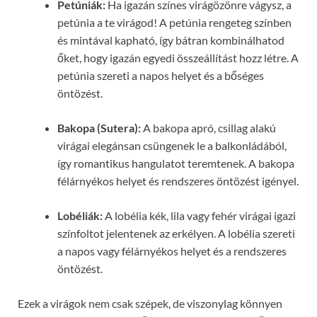
Petúniák:
Ha igazán színes virágözönre vágysz, a
petúnia a te virágod! A petúnia rengeteg színben
és mintával kapható, így bátran kombinálhatod
őket, hogy igazán egyedi összeállítást hozz létre. A
petúnia szereti a napos helyet és a bőséges
öntözést.
Bakopa (Sutera):
A bakopa apró, csillag alakú
virágai elegánsan csüngenek le a balkonládából,
így romantikus hangulatot teremtenek. A bakopa
félárnyékos helyet és rendszeres öntözést igényel.
Lobéliák:
A lobélia kék, lila vagy fehér virágai igazi
színfoltot jelentenek az erkélyen. A lobélia szereti
a napos vagy félárnyékos helyet és a rendszeres
öntözést.
Ezek a virágok nem csak szépek, de viszonylag könnyen