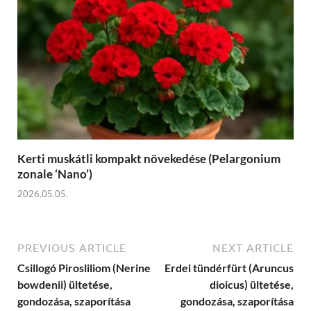
Kerti muskátli kompakt növekedése (Pelargonium
zonale ‘Nano’)
2026.05.05.
PREVIOUS ARTICLE
NEXT ARTICLE
Csillogó Pirosliliom (Nerine
Erdei tündérfürt (Aruncus
bowdenii) ültetése,
dioicus) ültetése,
gondozása, szaporítása
gondozása, szaporítása