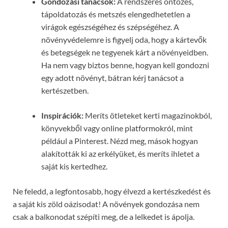
Gondozási tanácsok:
A rendszeres öntözés,
tápoldatozás és metszés elengedhetetlen a
virágok egészségéhez és szépségéhez. A
növényvédelemre is figyelj oda, hogy a kártevők
és betegségek ne tegyenek kárt a növényeidben.
Ha nem vagy biztos benne, hogyan kell gondozni
egy adott növényt, bátran kérj tanácsot a
kertészetben.
Inspirációk:
Meríts ötleteket kerti magazinokból,
könyvekből vagy online platformokról, mint
például a Pinterest. Nézd meg, mások hogyan
alakították ki az erkélyüket, és meríts ihletet a
saját kis kertedhez.
Ne feledd, a legfontosabb, hogy élvezd a kertészkedést és
a saját kis zöld oázisodat! A növények gondozása nem
csak a balkonodat szépíti meg, de a lelkedet is ápolja.