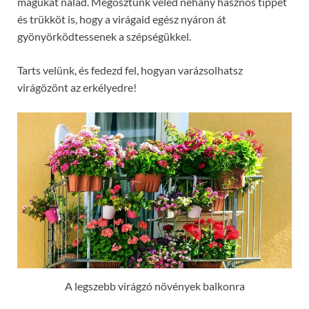
magukat nálad. Megosztunk veled néhány hasznos tippet
és trükköt is, hogy a virágaid egész nyáron át
gyönyörködtessenek a szépségükkel.
Tarts velünk, és fedezd fel, hogyan varázsolhatsz
virágözönt az erkélyedre!
A legszebb virágzó növények balkonra