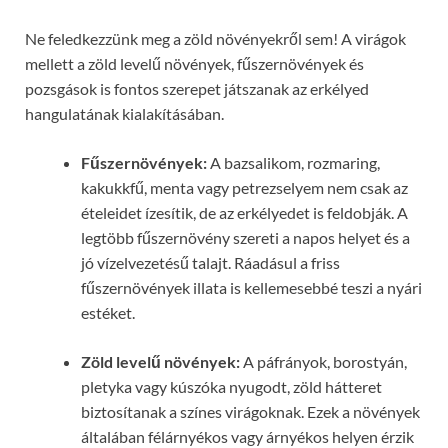
Ne feledkezzünk meg a zöld növényekről sem! A virágok
mellett a zöld levelű növények, fűszernövények és
pozsgások is fontos szerepet játszanak az erkélyed
hangulatának kialakításában.
Fűszernövények:
A bazsalikom, rozmaring,
kakukkfű, menta vagy petrezselyem nem csak az
ételeidet ízesítik, de az erkélyedet is feldobják. A
legtöbb fűszernövény szereti a napos helyet és a
jó vízelvezetésű talajt. Ráadásul a friss
fűszernövények illata is kellemesebbé teszi a nyári
estéket.
Zöld levelű növények:
A páfrányok, borostyán,
pletyka vagy kúszóka nyugodt, zöld hátteret
biztosítanak a színes virágoknak. Ezek a növények
általában félárnyékos vagy árnyékos helyen érzik