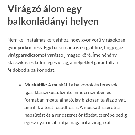
Virágzó álom egy
balkonládányi helyen
Nem kell hatalmas kert ahhoz, hogy gyönyörű virágokban
gyönyörködhess. Egy balkonláda is elég ahhoz, hogy igazi
virágparadicsomot varázsolj magad köré. Íme néhány
klasszikus és különleges virág, amelyekkel garantáltan
feldobod a balkonodat.
Muskátlik:
A muskátli a balkonok és teraszok
igazi klasszikusa. Szinte minden színben és
formában megtalálható, így biztosan találsz olyat,
ami illik a te stílusodhoz is. A muskátli szereti a
napsütést és a rendszeres öntözést, cserébe pedig
egész nyáron át ontja magából a virágokat.