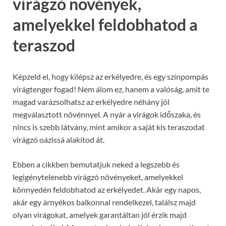
virágzó növények,
amelyekkel feldobhatod a
teraszod
Képzeld el, hogy kilépsz az erkélyedre, és egy színpompás
virágtenger fogad! Nem álom ez, hanem a valóság, amit te
magad varázsolhatsz az erkélyedre néhány jól
megválasztott növénnyel. A nyár a virágok időszaka, és
nincs is szebb látvány, mint amikor a saját kis teraszodat
virágzó oázissá alakítod át.
Ebben a cikkben bemutatjuk neked a legszebb és
legigénytelenebb virágzó növényeket, amelyekkel
könnyedén feldobhatod az erkélyedet. Akár egy napos,
akár egy árnyékos balkonnal rendelkezel, találsz majd
olyan virágokat, amelyek garantáltan jól érzik majd