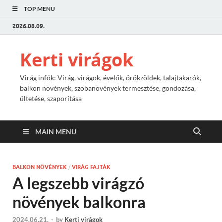
TOP MENU
2026.08.09.
Kerti virágok
Virág infók: Virág, virágok, évelők, örökzöldek, talajtakarók,
balkon növények, szobanövények termesztése, gondozása,
ültetése, szaporítása
MAIN MENU
BALKON NÖVÉNYEK
/
VIRÁG FAJTÁK
A legszebb virágzó
növények balkonra
2024.06.21.
-
by
Kerti virágok