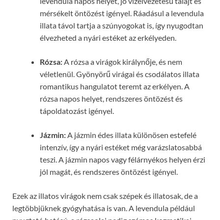
levendula napos helyet, jó vízelvezetésű talajt és
mérsékelt öntözést igényel. Ráadásul a levendula
illata távol tartja a szúnyogokat is, így nyugodtan
élvezheted a nyári estéket az erkélyeden.
Rózsa:
A rózsa a virágok királynője, és nem
véletlenül. Gyönyörű virágai és csodálatos illata
romantikus hangulatot teremt az erkélyen. A
rózsa napos helyet, rendszeres öntözést és
tápoldatozást igényel.
Jázmin:
A jázmin édes illata különösen estefelé
intenzív, így a nyári estéket még varázslatosabbá
teszi. A jázmin napos vagy félárnyékos helyen érzi
jól magát, és rendszeres öntözést igényel.
Ezek az illatos virágok nem csak szépek és illatosak, de a
legtöbbjüknek gyógyhatása is van. A levendula például