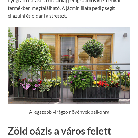
nyugtató hatású, a rózsaolaj pedig számos kozmetikai
termékben megtalálható. A jázmin illata pedig segít
ellazulni és oldani a stresszt.
A legszebb virágzó növények balkonra
Zöld oázis a város felett