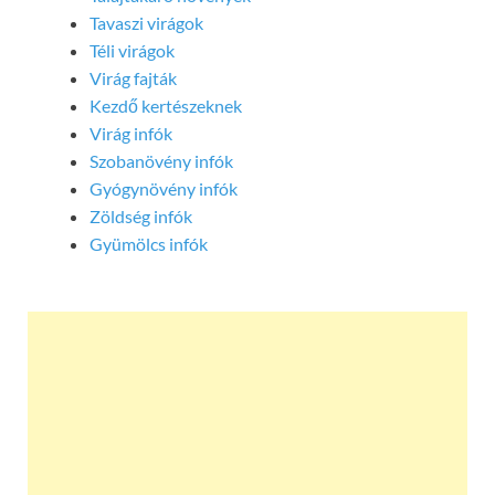
Tavaszi virágok
Téli virágok
Virág fajták
Kezdő kertészeknek
Virág infók
Szobanövény infók
Gyógynövény infók
Zöldség infók
Gyümölcs infók