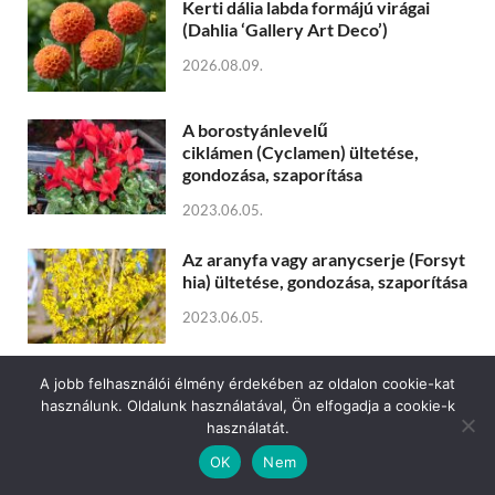
Kerti dália labda formájú virágai
(Dahlia ‘Gallery Art Deco’)
2026.08.09.
A borostyánlevelű
ciklámen (Cyclamen) ültetése,
gondozása, szaporítása
2023.06.05.
Az aranyfa vagy aranycserje (Forsyt
hia) ültetése, gondozása, szaporítása
2023.06.05.
Kakassarkantyúka vagy
A jobb felhasználói élmény érdekében az oldalon cookie-kat
szúnyogűző (Plectranthus
használunk. Oldalunk használatával, Ön elfogadja a cookie-k
coleoides) ültetése, gondozása,
használatát.
szaporítása
OK
Nem
2023.06.05.