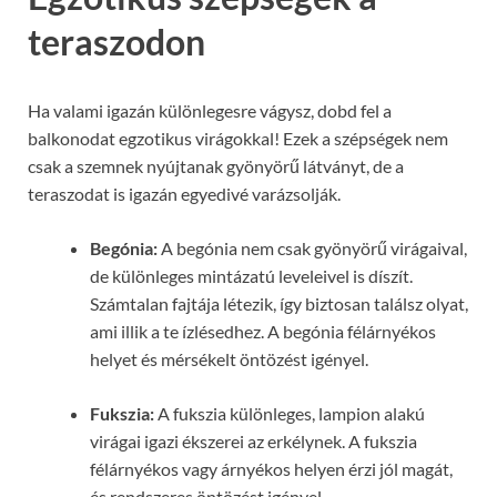
teraszodon
Ha valami igazán különlegesre vágysz, dobd fel a
balkonodat egzotikus virágokkal! Ezek a szépségek nem
csak a szemnek nyújtanak gyönyörű látványt, de a
teraszodat is igazán egyedivé varázsolják.
Begónia:
A begónia nem csak gyönyörű virágaival,
de különleges mintázatú leveleivel is díszít.
Számtalan fajtája létezik, így biztosan találsz olyat,
ami illik a te ízlésedhez. A begónia félárnyékos
helyet és mérsékelt öntözést igényel.
Fukszia:
A fukszia különleges, lampion alakú
virágai igazi ékszerei az erkélynek. A fukszia
félárnyékos vagy árnyékos helyen érzi jól magát,
és rendszeres öntözést igényel.