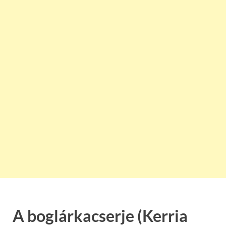
A boglárkacserje (Kerria