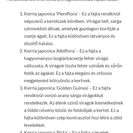
Kerria japonica ‘Pleniflora’ – Ez a fajta rendkívül
népszerű a kertészek körében. Virágai telt, sárga
szirmokból állnak, amelyek gazdagon borítják a
cserje ágait. Ez a fajta különösen látványos és
díszítő hatású.
Kerria japonica ‘Albiflora’ – Ez a fajta a
hagyományos boglárkacserje fehér virágú
változata. A virágok tiszta fehér színűek és sűrűn
fedik az ágakat. Ez a fajta elegáns és stílusos
megjelenést kölcsönöz a kertnek.
Kerria japonica ‘Golden Guinea’ – Ez a fajta
rendkívül vonzó arany sárga virágokkal
rendelkezik. Az élénk színű virágok kiemelkednek
a többi növény közül, és feldobják a kertet. Ez a
fajta különösen szép kontrasztot hoz létre a zöld
levelekkel.
Kerria japonica ‘Picta’ – Ez a fajta a levelek