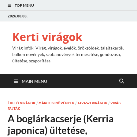
TOP MENU
2026.08.08.
Kerti virágok
Virág infók: Virág, virágok, évelők, örökzöldek, talajtakarók,
balkon növények, szobanövények termesztése, gondozása,
ültetése, szaporítása
MAIN MENU
ÉVELŐ VIRÁGOK
/
MÁRCIUSI NÖVÉNYEK
/
TAVASZI VIRÁGOK
/
VIRÁG
FAJTÁK
A boglárkacserje (Kerria
japonica) ültetése,