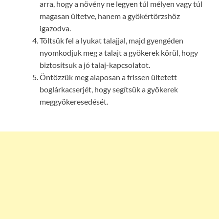
arra, hogy a növény ne legyen túl mélyen vagy túl
magasan ültetve, hanem a gyökértörzshöz
igazodva.
Töltsük fel a lyukat talajjal, majd gyengéden
nyomkodjuk meg a talajt a gyökerek körül, hogy
biztosítsuk a jó talaj-kapcsolatot.
Öntözzük meg alaposan a frissen ültetett
boglárkacserjét, hogy segítsük a gyökerek
meggyökeresedését.