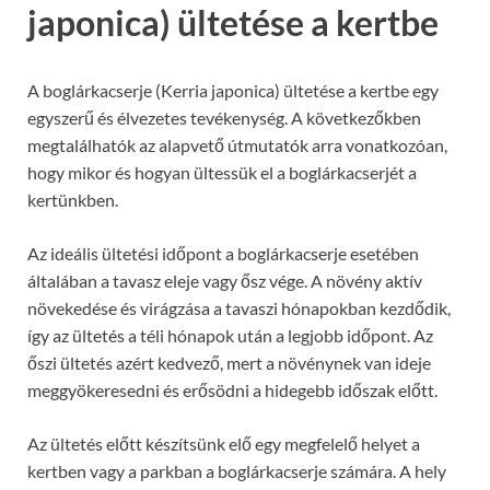
japonica) ültetése a kertbe
A boglárkacserje (Kerria japonica) ültetése a kertbe egy
egyszerű és élvezetes tevékenység. A következőkben
megtalálhatók az alapvető útmutatók arra vonatkozóan,
hogy mikor és hogyan ültessük el a boglárkacserjét a
kertünkben.
Az ideális ültetési időpont a boglárkacserje esetében
általában a tavasz eleje vagy ősz vége. A növény aktív
növekedése és virágzása a tavaszi hónapokban kezdődik,
így az ültetés a téli hónapok után a legjobb időpont. Az
őszi ültetés azért kedvező, mert a növénynek van ideje
meggyökeresedni és erősödni a hidegebb időszak előtt.
Az ültetés előtt készítsünk elő egy megfelelő helyet a
kertben vagy a parkban a boglárkacserje számára. A hely