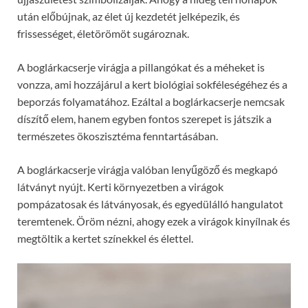
után előbújnak, az élet új kezdetét jelképezik, és
frissességet, életörömöt sugároznak.
A boglárkacserje virágja a pillangókat és a méheket is
vonzza, ami hozzájárul a kert biológiai sokféleségéhez és a
beporzás folyamatához. Ezáltal a boglárkacserje nemcsak
díszítő elem, hanem egyben fontos szerepet is játszik a
természetes ökoszisztéma fenntartásában.
A boglárkacserje virágja valóban lenyűgöző és megkapó
látványt nyújt. Kerti környezetben a virágok
pompázatosak és látványosak, és egyedülálló hangulatot
teremtenek. Öröm nézni, ahogy ezek a virágok kinyílnak és
megtöltik a kertet színekkel és élettel.