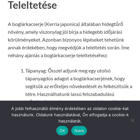
Teleltetése
A boglárkacserje (Kerria japonica) általában hidegtűrő
növény, amely viszonylag jól bírja a hidegebb időjárási
körülményeket. Azonban bizonyos lépéseket tehetünk
annak érdekében, hogy megvédjük a teleltetés során. Íme
néhány ajánlás a boglárkacserje teleltetéséhez:
Tápanyag: Ősszel adjunk meg egy utolsó
tápanyagdús adagot a boglárkacserjének, hogy
segítsük az erőteljes növekedését és felkészítsük a
télre. Használhatunk lassú felszabadulású
műtrágyát vagy komposztot, amely hozzájárul a
A jobb felhasználói élmény érdekében az oldalon cookie-kat
talaj tápanyagtartalmának fenntartásához.
használunk. Oldalunk használatával, Ön elfogadja a cookie-k
Öntözés: Az őszi hónapokban csökkentsük az
használatát.
öntözést, hogy a növény kevesebb vizet kapjon. Ez
OK
Nem
segít megelőzni a gyökérrothadást és a túlzott