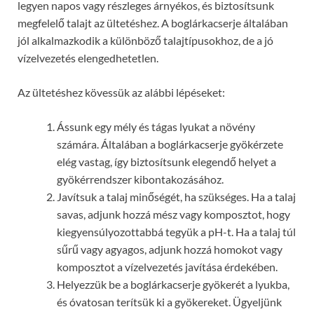
legyen napos vagy részleges árnyékos, és biztosítsunk
megfelelő talajt az ültetéshez. A boglárkacserje általában
jól alkalmazkodik a különböző talajtípusokhoz, de a jó
vízelvezetés elengedhetetlen.
Az ültetéshez kövessük az alábbi lépéseket:
Ássunk egy mély és tágas lyukat a növény
számára. Általában a boglárkacserje gyökérzete
elég vastag, így biztosítsunk elegendő helyet a
gyökérrendszer kibontakozásához.
Javítsuk a talaj minőségét, ha szükséges. Ha a talaj
savas, adjunk hozzá mész vagy komposztot, hogy
kiegyensúlyozottabbá tegyük a pH-t. Ha a talaj túl
sűrű vagy agyagos, adjunk hozzá homokot vagy
komposztot a vízelvezetés javítása érdekében.
Helyezzük be a boglárkacserje gyökerét a lyukba,
és óvatosan terítsük ki a gyökereket. Ügyeljünk