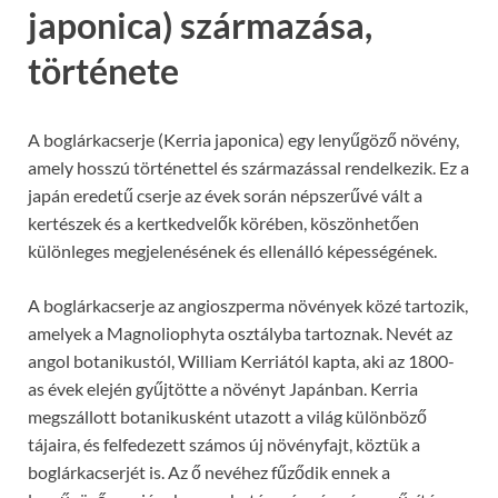
japonica) származása,
története
A boglárkacserje (Kerria japonica) egy lenyűgöző növény,
amely hosszú történettel és származással rendelkezik. Ez a
japán eredetű cserje az évek során népszerűvé vált a
kertészek és a kertkedvelők körében, köszönhetően
különleges megjelenésének és ellenálló képességének.
A boglárkacserje az angioszperma növények közé tartozik,
amelyek a Magnoliophyta osztályba tartoznak. Nevét az
angol botanikustól, William Kerriától kapta, aki az 1800-
as évek elején gyűjtötte a növényt Japánban. Kerria
megszállott botanikusként utazott a világ különböző
tájaira, és felfedezett számos új növényfajt, köztük a
boglárkacserjét is. Az ő nevéhez fűződik ennek a