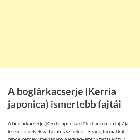
A boglárkacserje (Kerria
japonica) ismertebb fajtái
A boglárkacserje (Kerria japonica) több ismertebb fajtája
létezik, amelyek változatos színekkel és virágformákkal
rendelkeznek. Íme néhány a legkedveltebb fajták közül: