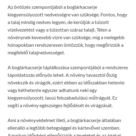
Az öntözés szempontjából a boglárkacserje
kiegyensúlyozott nedvességre van szüksége. Fontos, hogy
a talaj mindig nedves legyen, de kerüljük a túlzott
vízelvezetést vagy a túlzottan száraz talajt. Télen a
növénynek kevesebb vízre van szüksége, míg a melegebb
hónapokban rendszeresen öntözzük, hogy megőrizzük a
megfelelő talajnedvességet.
A boglárkacserje táplálkozása szempontjából a rendszeres
tápoldatozás előnyös lehet. A növény tavasztól őszig
növekszik és virágzik, ezért ebben az időszakban hetente
vagy kéthetente egyszer adhatunk neki egy
kiegyensúlyozott, lassú felszabadulású műtrágyát. Ez
segíti a növény egészséges fejlődését és virágzását.
Ami a növényvédelmet illeti, a boglárkacserje általában
ellenálló a legtöbb betegséggel és kártevővel szemben.
Azonban időnként ellenőrizzük a leveleket és az ágakat,