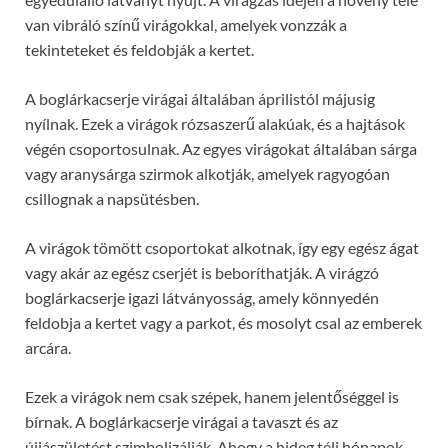
van vibráló színű virágokkal, amelyek vonzzák a
tekinteteket és feldobják a kertet.
A boglárkacserje virágai általában áprilistól májusig
nyílnak. Ezek a virágok rózsaszerű alakúak, és a hajtások
végén csoportosulnak. Az egyes virágokat általában sárga
vagy aranysárga szirmok alkotják, amelyek ragyogóan
csillognak a napsütésben.
A virágok tömött csoportokat alkotnak, így egy egész ágat
vagy akár az egész cserjét is beboríthatják. A virágzó
boglárkacserje igazi látványosság, amely könnyedén
feldobja a kertet vagy a parkot, és mosolyt csal az emberek
arcára.
Ezek a virágok nem csak szépek, hanem jelentőséggel is
bírnak. A boglárkacserje virágai a tavaszt és az
újjászületést szimbolizálják. Ahogy a hideg téli hónapok