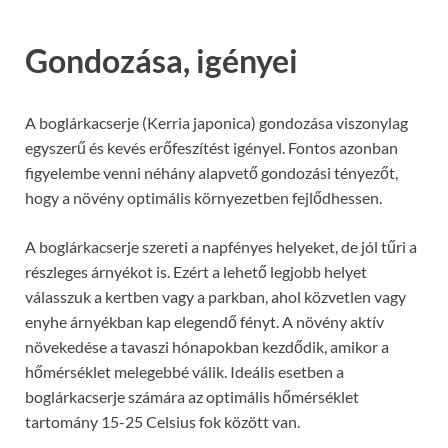
Gondozása, igényei
A boglárkacserje (Kerria japonica) gondozása viszonylag
egyszerű és kevés erőfeszítést igényel. Fontos azonban
figyelembe venni néhány alapvető gondozási tényezőt,
hogy a növény optimális környezetben fejlődhessen.
A boglárkacserje szereti a napfényes helyeket, de jól tűri a
részleges árnyékot is. Ezért a lehető legjobb helyet
válasszuk a kertben vagy a parkban, ahol közvetlen vagy
enyhe árnyékban kap elegendő fényt. A növény aktív
növekedése a tavaszi hónapokban kezdődik, amikor a
hőmérséklet melegebbé válik. Ideális esetben a
boglárkacserje számára az optimális hőmérséklet
tartomány 15-25 Celsius fok között van.