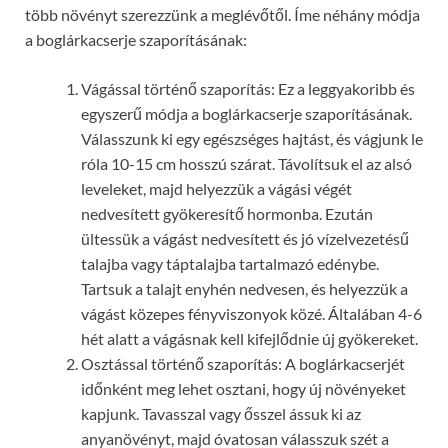
több növényt szerezzünk a meglévőtől. Íme néhány módja
a boglárkacserje szaporításának:
Vágással történő szaporítás: Ez a leggyakoribb és
egyszerű módja a boglárkacserje szaporításának.
Válasszunk ki egy egészséges hajtást, és vágjunk le
róla 10-15 cm hosszú szárat. Távolítsuk el az alsó
leveleket, majd helyezzük a vágási végét
nedvesített gyökeresítő hormonba. Ezután
ültessük a vágást nedvesített és jó vízelvezetésű
talajba vagy táptalajba tartalmazó edénybe.
Tartsuk a talajt enyhén nedvesen, és helyezzük a
vágást közepes fényviszonyok közé. Általában 4-6
hét alatt a vágásnak kell kifejlődnie új gyökereket.
Osztással történő szaporítás: A boglárkacserjét
időnként meg lehet osztani, hogy új növényeket
kapjunk. Tavasszal vagy ősszel ássuk ki az
anyanövényt, majd óvatosan válasszuk szét a