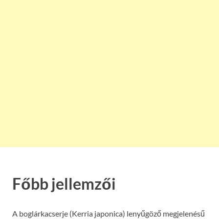
Főbb jellemzői
A boglárkacserje (Kerria japonica) lenyűgöző megjelenésű