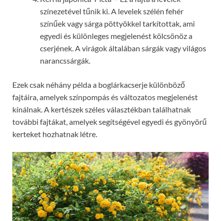
színezetével tűnik ki. A levelek szélén fehér
színűek vagy sárga pöttyökkel tarkítottak, ami
egyedi és különleges megjelenést kölcsönöz a
cserjének. A virágok általában sárgák vagy világos
narancssárgák.
Ezek csak néhány példa a boglárkacserje különböző
fajtáira, amelyek színpompás és változatos megjelenést
kínálnak. A kertészek széles választékban találhatnak
további fajtákat, amelyek segítségével egyedi és gyönyörű
kerteket hozhatnak létre.