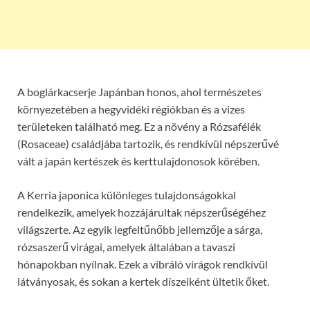
A boglárkacserje Japánban honos, ahol természetes
környezetében a hegyvidéki régiókban és a vizes
területeken található meg. Ez a növény a Rózsafélék
(Rosaceae) családjába tartozik, és rendkívül népszerűvé
vált a japán kertészek és kerttulajdonosok körében.
A Kerria japonica különleges tulajdonságokkal
rendelkezik, amelyek hozzájárultak népszerűségéhez
világszerte. Az egyik legfeltűnőbb jellemzője a sárga,
rózsaszerű virágai, amelyek általában a tavaszi
hónapokban nyílnak. Ezek a vibráló virágok rendkívül
látványosak, és sokan a kertek díszeiként ültetik őket.