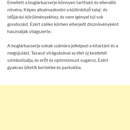
Emellett a boglárkacserje könnyen tartható és ellenálló
növény. Képes alkalmazkodni a különböző talaj- és
időjárási körülményekhez, és nem igényel túl sok
gondozást. Ezért széles körben elterjedt dísznövényként
használják világszerte.
A boglárkacserje sokak számára jelképezi a kitartást és a
megújulást. Tavaszi virágzásával az élet új kezdetét
szimbolizálja, és erőt és optimizmust sugároz. Ezért
gyakran ültetik kertekbe és parkokba.