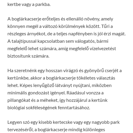
kertbe vagy a parkba.
A boglárkacserje erőteljes és ellenálló növény, amely
könnyen megél a változó körülmények között. Tűri a
részleges árnyékot, de a teljes napfényben is jól érzi magát.
A talajtípussal kapcsolatban sem válogatós, bármi
megfelelő lehet számára, amíg megfelelő vízelvezetést
biztosítunk számára.
Ha szeretnénk egy hosszan virágzó és gyönyörű cserjét a
kertünkbe, akkor a boglárkacserje tökéletes választás
lehet. Képes lenyűgöző látványt nyújtani, miközben
minimális gondozást igényel. Ráadásul vonzza a
pillangókat és a méheket, így hozzájárul a kertünk
biológiai sokféleségének fenntartásához.
Legyen szó egy kisebb kertecske vagy egy nagyobb park
tervezéséről, a boglárkacserje mindig különleges