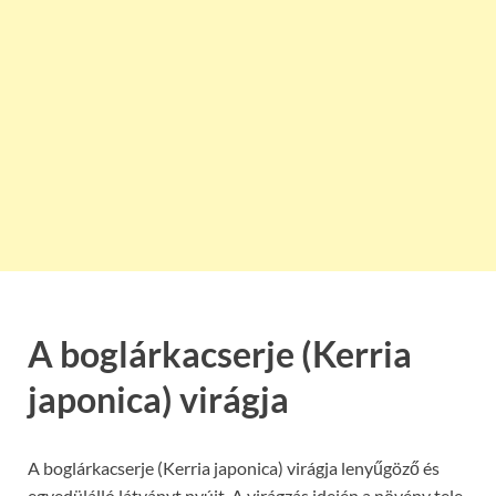
A boglárkacserje (Kerria
japonica) virágja
A boglárkacserje (Kerria japonica) virágja lenyűgöző és
egyedülálló látványt nyújt. A virágzás idején a növény tele