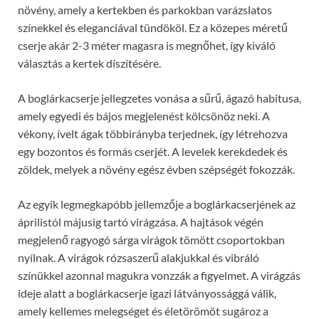
növény, amely a kertekben és parkokban varázslatos
színekkel és eleganciával tündököl. Ez a közepes méretű
cserje akár 2-3 méter magasra is megnőhet, így kiváló
választás a kertek díszítésére.
A boglárkacserje jellegzetes vonása a sűrű, ágazó habitusa,
amely egyedi és bájos megjelenést kölcsönöz neki. A
vékony, ívelt ágak többirányba terjednek, így létrehozva
egy bozontos és formás cserjét. A levelek kerekdedek és
zöldek, melyek a növény egész évben szépségét fokozzák.
Az egyik legmegkapóbb jellemzője a boglárkacserjének az
áprilistól májusig tartó virágzása. A hajtások végén
megjelenő ragyogó sárga virágok tömött csoportokban
nyílnak. A virágok rózsaszerű alakjukkal és vibráló
színükkel azonnal magukra vonzzák a figyelmet. A virágzás
ideje alatt a boglárkacserje igazi látványossággá válik,
amely kellemes melegséget és életörömöt sugároz a