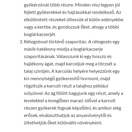
gyökérzónát több részre. Minden rész legyen jól
fejlett gyökerekkel és hajtásokkal rendelkező. Az
elkülönített részeket ültessük el külön edényekbe
vagy a kertbe, és gondozzuk őket, ahogy a többi
boglárkacserjét.
Rétegzéssel történő szaporítás: A rétegezés egy
másik hatékony módja a boglárkacserje
szaporításának. Válasszunk ki egy hosszú és
hajlékony ágat, majd karcoljuk meg a törzsét a
talaj szintjén. A karcolás helyére helyezzünk egy
kis mennyiségű gyökeresítő hormont, majd
rögzítsük a karcolt részt a talajhoz például
súlyzóvel. Az ág fölött hagyjunk egy részt, amely a
levelekkel a levegőben marad. Idővel a karcolt
részen gyökerek fognak képződni, és amikor elég
erősek, elválaszthatjuk az anyanövénytől és
ültethetjük őket különálló növényként.