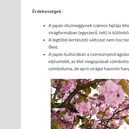
Érdekességek:
A japán díszmeggynek számos fajtája létez
virágformában (egyszerű, telt) is különb
A legtöbb kertészeti változat nem hoz te
őket.
A japán kultúrában a cseresznyevirágzásn
eljövetelét, az élet megújulását szimboli
szimbóluma, de apró virágai hasonló han