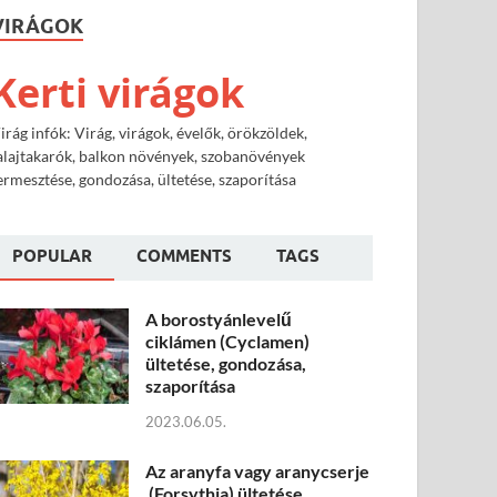
VIRÁGOK
Kerti virágok
irág infók: Virág, virágok, évelők, örökzöldek,
alajtakarók, balkon növények, szobanövények
ermesztése, gondozása, ültetése, szaporítása
POPULAR
COMMENTS
TAGS
A borostyánlevelű
ciklámen (Cyclamen)
ültetése, gondozása,
szaporítása
2023.06.05.
Az aranyfa vagy aranycserje
(Forsythia) ültetése,