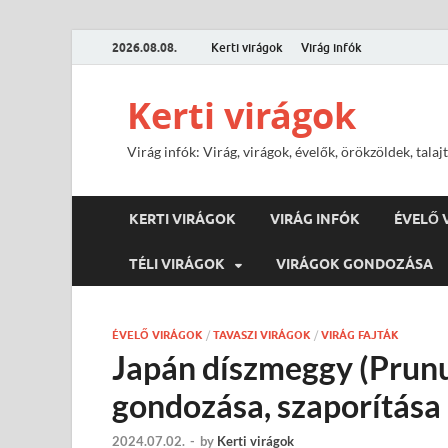
2026.08.08.
Kerti virágok
Virág infók
Kerti virágok
Virág infók: Virág, virágok, évelők, örökzöldek, tal
KERTI VIRÁGOK
VIRÁG INFÓK
ÉVELŐ 
TÉLI VIRÁGOK
VIRÁGOK GONDOZÁSA
ÉVELŐ VIRÁGOK
/
TAVASZI VIRÁGOK
/
VIRÁG FAJTÁK
Japán díszmeggy (Prunu
gondozása, szaporítása
2024.07.02.
-
by
Kerti virágok