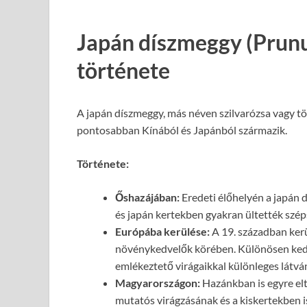
Japán díszmeggy (Prunu
története
A japán díszmeggy, más néven szilvarózsa vagy t
pontosabban Kínából és Japánból származik.
Története:
Őshazájában:
Eredeti élőhelyén a japán 
és japán kertekben gyakran ültették széps
Európába kerülése:
A 19. században kerü
növénykedvelők körében. Különösen kedve
emlékeztető virágaikkal különleges látvá
Magyarországon:
Hazánkban is egyre el
mutatós virágzásának és a kiskertekben i