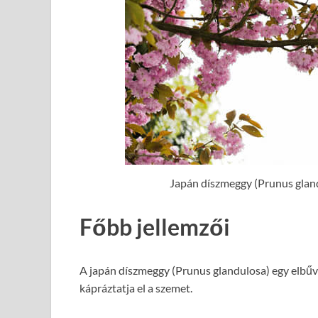
Japán díszmeggy (Prunus gland
Főbb jellemzői
A japán díszmeggy (Prunus glandulosa) egy elbűvö
kápráztatja el a szemet.