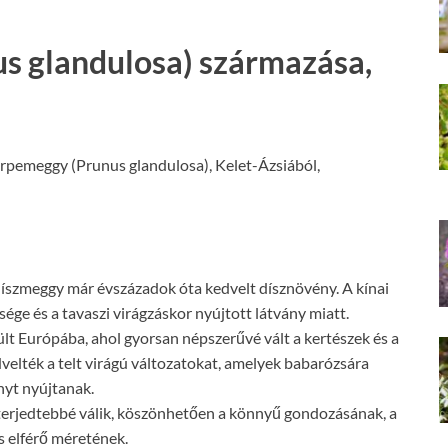
s glandulosa) származása,
örpemeggy (Prunus glandulosa), Kelet-Ázsiából,
díszmeggy már évszázadok óta kedvelt dísznövény. A kínai
ége és a tavaszi virágzáskor nyújtott látvány miatt.
lt Európába, ahol gyorsan népszerűvé vált a kertészek és a
lték a telt virágú változatokat, amelyek babarózsára
nyt nyújtanak.
terjedtebbé válik, köszönhetően a könnyű gondozásának, a
s elférő méretének.