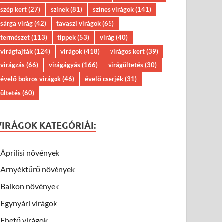
szép kert
(27)
színek
(81)
színes virágok
(141)
sárga virág
(42)
tavaszi virágok
(65)
természet
(113)
tippek
(53)
virág
(40)
virágfajták
(124)
virágok
(418)
virágos kert
(39)
virágzás
(66)
virágágyás
(166)
virágültetés
(30)
évelő bokros virágok
(46)
évelő cserjék
(31)
ültetés
(60)
VIRÁGOK KATEGÓRIÁI:
Áprilisi növények
Árnyéktűrő növények
Balkon növények
Egynyári virágok
Ehető virágok