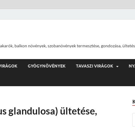
ajtakarók, balkon növények, szobanövények termesztése, gondozása, ültetés
VIRÁGOK
GYÓGYNÖVÉNYEK
TAVASZI VIRÁGOK
NY
s glandulosa) ültetése,