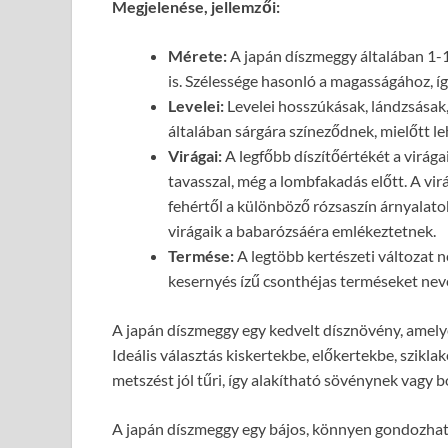
Megjelenése, jellemzői:
Mérete:
A japán díszmeggy általában 1-1,
is. Szélessége hasonló a magasságához, 
Levelei:
Levelei hosszúkásak, lándzsásak,
általában sárgára színeződnek, mielőtt l
Virágai:
A legfőbb díszítőértékét a virág
tavasszal, még a lombfakadás előtt. A vir
fehértől a különböző rózsaszín árnyalatok
virágaik a babarózsáéra emlékeztetnek.
Termése:
A legtöbb kertészeti változat n
kesernyés ízű csonthéjas terméseket neve
A japán díszmeggy egy kedvelt dísznövény, amelye
Ideális választás kiskertekbe, előkertekbe, szikl
metszést jól tűri, így alakítható sövénynek vagy b
A japán díszmeggy egy bájos, könnyen gondozható 