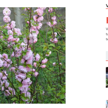
V
t
t