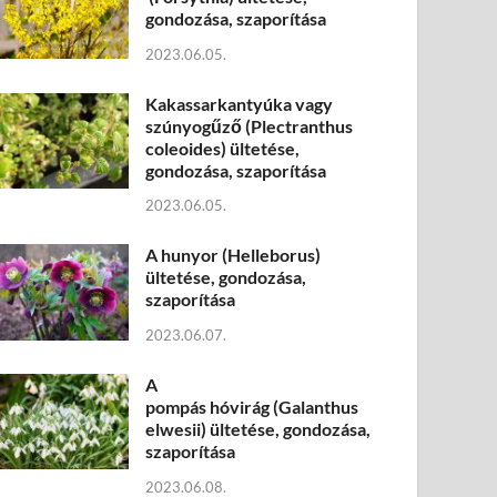
gondozása, szaporítása
2023.06.05.
Kakassarkantyúka vagy
szúnyogűző (Plectranthus
coleoides) ültetése,
gondozása, szaporítása
2023.06.05.
A hunyor (Helleborus)
ültetése, gondozása,
szaporítása
2023.06.07.
A
pompás hóvirág (Galanthus
elwesii) ültetése, gondozása,
szaporítása
2023.06.08.