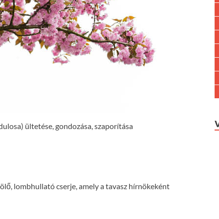
ulosa) ültetése, gondozása, szaporítása
lő, lombhullató cserje, amely a tavasz hírnökeként