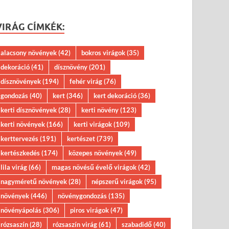
VIRÁG CÍMKÉK:
alacsony növények
(42)
bokros virágok
(35)
dekoráció
(41)
dísznövény
(201)
dísznövények
(194)
fehér virág
(76)
gondozás
(40)
kert
(346)
kert dekoráció
(36)
kerti dísznövények
(28)
kerti növény
(123)
kerti növények
(166)
kerti virágok
(109)
kerttervezés
(191)
kertészet
(739)
kertészkedés
(174)
közepes növények
(49)
lila virág
(66)
magas növésű évelő virágok
(42)
nagyméretű növények
(28)
népszerű virágok
(95)
növények
(446)
növénygondozás
(135)
növényápolás
(306)
piros virágok
(47)
rózsaszín
(28)
rózsaszín virág
(61)
szabadidő
(40)