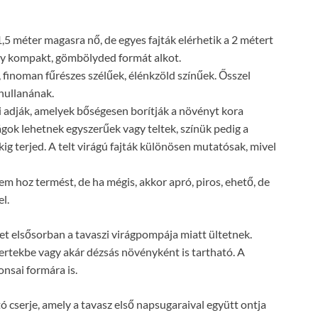
5 méter magasra nő, de egyes fajták elérhetik a 2 métert
így kompakt, gömbölyded formát alkot.
 finoman fűrészes szélűek, élénkzöld színűek. Ősszel
ehullanának.
ai adják, amelyek bőségesen borítják a növényt kora
ágok lehetnek egyszerűek vagy teltek, színük pedig a
ig terjed. A telt virágú fajták különösen mutatósak, mivel
em hoz termést, de ha mégis, akkor apró, piros, ehető, de
l.
t elsősorban a tavaszi virágpompája miatt ültetnek.
akertekbe vagy akár dézsás növényként is tartható. A
onsai formára is.
cserje, amely a tavasz első napsugaraival együtt ontja