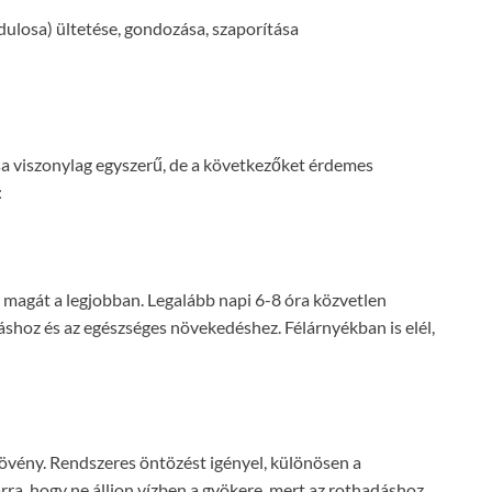
ulosa) ültetése, gondozása, szaporítása
a viszonylag egyszerű, de a következőket érdemes
:
 magát a legjobban. Legalább napi 6-8 óra közvetlen
shoz és az egészséges növekedéshez. Félárnyékban is elél,
övény. Rendszeres öntözést igényel, különösen a
rra, hogy ne álljon vízben a gyökere, mert az rothadáshoz