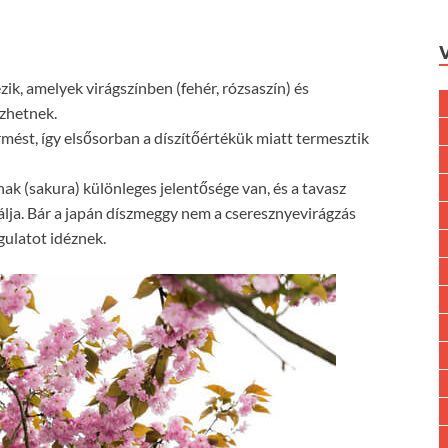
ik, amelyek virágszínben (fehér, rózsaszín) és
özhetnek.
rmést, így elsősorban a díszítőértékük miatt termesztik
ak (sakura) különleges jelentősége van, és a tavasz
zálja. Bár a japán díszmeggy nem a cseresznyevirágzás
gulatot idéznek.