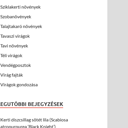
Sziklakerti növények
Szobanövények
Talajtakaró növények
Tavaszi virágok
Tavi növények
Téli virágok
Vendégposztok
Virág fajták
Virágok gondozása
LEGUTÓBBI BEJEGYZÉSEK
Kerti díszcsillag sötét lila (Scabiosa
atropurpurea ‘Black Knight’)