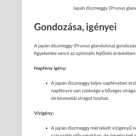
Japán díszmeggy (Prunus gland
Gondozása, igényei
A japán díszmeggy (Prunus glandulosa) gondozás
figyelembe venni az optimális fejlődés érdekében
Napfény igény:
A japán díszmeggy teljes napfényben érzi
napfényre van szüksége a bőséges virágzá
de kevesebb virágot hozhat.
Vízigény:
A japán díszmeggy mérsékelt vízigényű n
szárazabb időszakokban, de ügyelni kell a