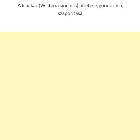
A lilaakác (Wisteria sinensis) ültetése, gondozása,
szaporítása