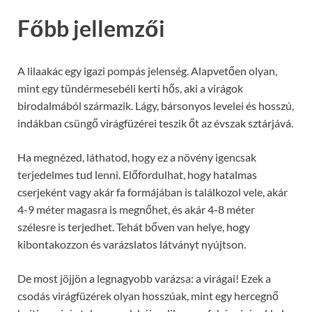
Főbb jellemzői
A lilaakác egy igazi pompás jelenség. Alapvetően olyan,
mint egy tündérmesebéli kerti hős, aki a virágok
birodalmából származik. Lágy, bársonyos levelei és hosszú,
indákban csüngő virágfüzérei teszik őt az évszak sztárjává.
Ha megnézed, láthatod, hogy ez a növény igencsak
terjedelmes tud lenni. Előfordulhat, hogy hatalmas
cserjeként vagy akár fa formájában is találkozol vele, akár
4-9 méter magasra is megnőhet, és akár 4-8 méter
szélesre is terjedhet. Tehát bőven van helye, hogy
kibontakozzon és varázslatos látványt nyújtson.
De most jöjjön a legnagyobb varázsa: a virágai! Ezek a
csodás virágfüzérek olyan hosszúak, mint egy hercegnő