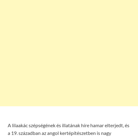
A lilaakác szépségének és illatának híre hamar elterjedt, és
a 19. században az angol kertépítészetben is nagy