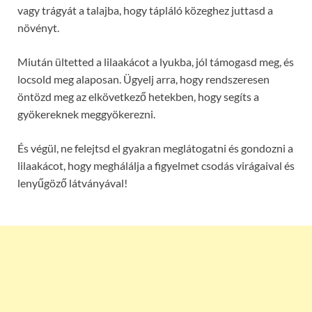
vagy trágyát a talajba, hogy tápláló közeghez juttasd a
növényt.
Miután ültetted a lilaakácot a lyukba, jól támogasd meg, és
locsold meg alaposan. Ügyelj arra, hogy rendszeresen
öntözd meg az elkövetkező hetekben, hogy segíts a
gyökereknek meggyökerezni.
És végül, ne felejtsd el gyakran meglátogatni és gondozni a
lilaakácot, hogy meghálálja a figyelmet csodás virágaival és
lenyűgöző látványával!