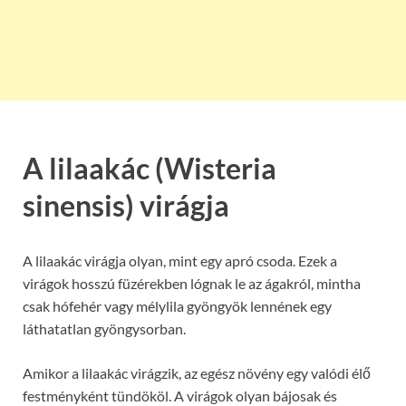
A lilaakác (Wisteria
sinensis) virágja
A lilaakác virágja olyan, mint egy apró csoda. Ezek a
virágok hosszú füzérekben lógnak le az ágakról, mintha
csak hófehér vagy mélylila gyöngyök lennének egy
láthatatlan gyöngysorban.
Amikor a lilaakác virágzik, az egész növény egy valódi élő
festményként tündököl. A virágok olyan bájosak és