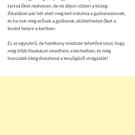
tartsd őket nedvesen, de ne álljon vízben a közeg.
Általában pár hét alatt meg kell indulnia a gyökerezésnek,
és ha már elég erősek a gyökerek, átültetheted őket a
kívánt helyre a kertben.
Ez az egyszerű, de hatékony módszer lehetővé teszi, hogy
még több lilaakácot nevelhess a kertedben, és még
hosszabb ideig élvezhesd a lenyűgöző virágzatát!