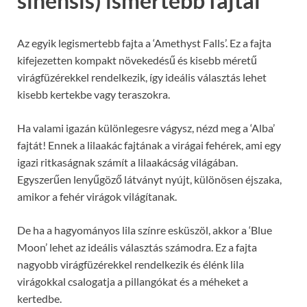
sinensis) ismertebb fajtái
Az egyik legismertebb fajta a ‘Amethyst Falls’. Ez a fajta
kifejezetten kompakt növekedésű és kisebb méretű
virágfüzérekkel rendelkezik, így ideális választás lehet
kisebb kertekbe vagy teraszokra.
Ha valami igazán különlegesre vágysz, nézd meg a ‘Alba’
fajtát! Ennek a lilaakác fajtának a virágai fehérek, ami egy
igazi ritkaságnak számít a lilaakácság világában.
Egyszerűen lenyűgöző látványt nyújt, különösen éjszaka,
amikor a fehér virágok világítanak.
De ha a hagyományos lila színre esküszöl, akkor a ‘Blue
Moon’ lehet az ideális választás számodra. Ez a fajta
nagyobb virágfüzérekkel rendelkezik és élénk lila
virágokkal csalogatja a pillangókat és a méheket a
kertedbe.