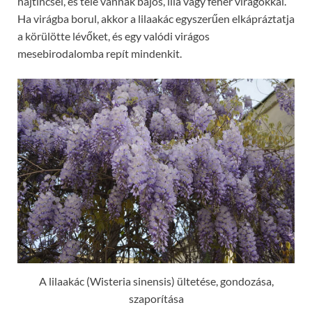
hajtincsei, és tele vannak bájos, lila vagy fehér virágokkal.
Ha virágba borul, akkor a lilaakác egyszerűen elkápráztatja
a körülötte lévőket, és egy valódi virágos
mesebirodalomba repít mindenkit.
A lilaakác (Wisteria sinensis) ültetése, gondozása,
szaporítása