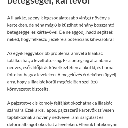
betegségei, kártevői
A lilaakác, az egyik legcsodálatosabb virágú növény a
kertekben, de néha még ő is küzdhet néhány bosszantó
betegséggel és kártevővel. De ne aggódj, hadd segítsek
neked, hogy felkészülj ezekre a potenciális kihívásokra!
Az egyik leggyakoribb probléma, amivel a lilaakác
találkozhat, a levélfoltosság. Ez a betegség általában a
nedves, esős időjárás következtében alakul ki, és barna
foltokat hagy a leveleken. A megelőzés érdekében ügyelj
arra, hogy a lilaakác körül megfelelően szellőző
környezetet biztosíts.
A pajzstetvek is komoly fejfájást okozhatnak a lilaakác
számára. Ezek a kis, lapos, pajzsszerű kártevők szívesen
táplálkoznak a növény nedveivel, ami sárgulást és
deformáltságot okozhat a leveleken. Ellenük hatékonyan