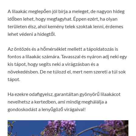
A lilaakác meglepően jól bírja a meleget, de nagyon hideg
időben lehet, hogy megfagyhat. Éppen ezért, ha olyan
területen élsz, ahol kemény telek szoktak lenni, érdemes
lehet védeni a hidegtől.
Az öntözés és a hőmérséklet mellett a tápoldatozás is
fontos a lilaakác számára. Tavasszal és nyáron adj neki egy
kis tápot, hogy segíts neki a virágzásban és a
növekedésben. De ne túlozd el, mert nem szereti a túl sok
tápot.
Ha ezekre odafigyelsz, garantáltan gyönyörű lilaakácot
nevelhetsz a kertedben, ami mindig meghálálja a
gondoskodást a lenyűgöző virágaival!