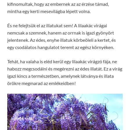
kifinomultak, hogy az embernek az az érzése támad,
mintha egy kerti mesevilágba lépett volna.
És ne felejtsük el az illatukat sem! A lilaakác virágai
nemcsak a szemnek, hanem az orrnak is igazi gyönyört
jelentenek. Az édes, enyhe illatuk körbeöleli a kertet, és
egy csodálatos hangulatot teremt az egész környéken.
Tehát, ha valaha is eléd kerül egy lilaakác virágzó fája, ne
habozz megcsodálni és megérezni az édes illatát. Ez a virág
igazi kincs a természetben, amelynek látványa és illata
örökre megmarad az emlékeidben!