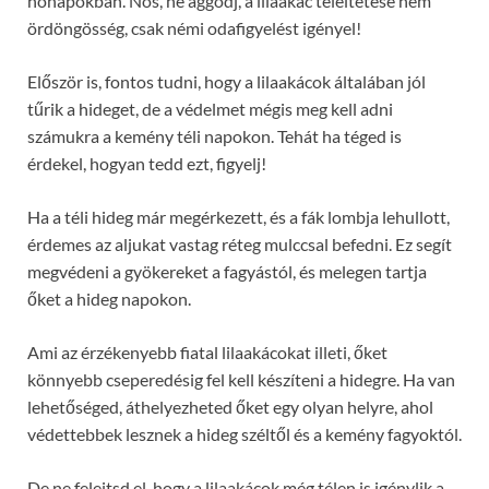
hónapokban. Nos, ne aggódj, a lilaakác teleltetése nem
ördöngösség, csak némi odafigyelést igényel!
Először is, fontos tudni, hogy a lilaakácok általában jól
tűrik a hideget, de a védelmet mégis meg kell adni
számukra a kemény téli napokon. Tehát ha téged is
érdekel, hogyan tedd ezt, figyelj!
Ha a téli hideg már megérkezett, és a fák lombja lehullott,
érdemes az aljukat vastag réteg mulccsal befedni. Ez segít
megvédeni a gyökereket a fagyástól, és melegen tartja
őket a hideg napokon.
Ami az érzékenyebb fiatal lilaakácokat illeti, őket
könnyebb cseperedésig fel kell készíteni a hidegre. Ha van
lehetőséged, áthelyezheted őket egy olyan helyre, ahol
védettebbek lesznek a hideg széltől és a kemény fagyoktól.
De ne felejtsd el, hogy a lilaakácok még télen is igénylik a