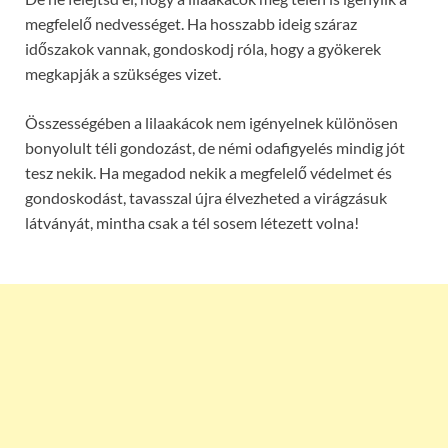
megfelelő nedvességet. Ha hosszabb ideig száraz
időszakok vannak, gondoskodj róla, hogy a gyökerek
megkapják a szükséges vizet.
Összességében a lilaakácok nem igényelnek különösen
bonyolult téli gondozást, de némi odafigyelés mindig jót
tesz nekik. Ha megadod nekik a megfelelő védelmet és
gondoskodást, tavasszal újra élvezheted a virágzásuk
látványát, mintha csak a tél sosem létezett volna!