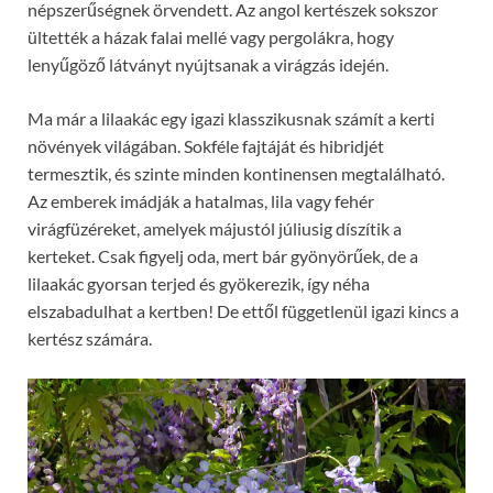
népszerűségnek örvendett. Az angol kertészek sokszor
ültették a házak falai mellé vagy pergolákra, hogy
lenyűgöző látványt nyújtsanak a virágzás idején.
Ma már a lilaakác egy igazi klasszikusnak számít a kerti
növények világában. Sokféle fajtáját és hibridjét
termesztik, és szinte minden kontinensen megtalálható.
Az emberek imádják a hatalmas, lila vagy fehér
virágfüzéreket, amelyek májustól júliusig díszítik a
kerteket. Csak figyelj oda, mert bár gyönyörűek, de a
lilaakác gyorsan terjed és gyökerezik, így néha
elszabadulhat a kertben! De ettől függetlenül igazi kincs a
kertész számára.