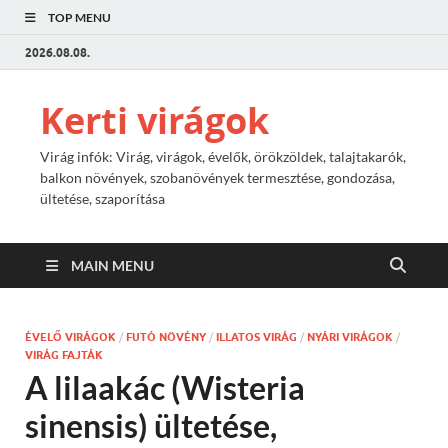
TOP MENU
2026.08.08.
Kerti virágok
Virág infók: Virág, virágok, évelők, örökzöldek, talajtakarók,
balkon növények, szobanövények termesztése, gondozása,
ültetése, szaporítása
MAIN MENU
ÉVELŐ VIRÁGOK
/
FUTÓ NÖVÉNY
/
ILLATOS VIRÁG
/
NYÁRI VIRÁGOK
/
VIRÁG FAJTÁK
A lilaakác (Wisteria
sinensis) ültetése,