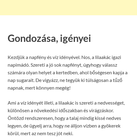
Gondozása, igényei
Kezdjük a napfény és víz idényével. Nos, a lilaakác igazi
napimádó. Szereti a jó sok napfényt, úgyhogy válassz
számára olyan helyet a kertedben, ahol bőségesen kapja a
nap sugarait. De vigyázz, ne tegyük ki túlságosan a tűző
napnak, mert könnyen megég!
Ami a víz idényét illeti, a lilaakác is szereti a nedvességet,
különösen a növekedési időszakban és virágzáskor.
Öntözd rendszeresen, hogy a talaj mindig kissé nedves
legyen, de ügyelj arra, hogy ne álljon vízben a gyökerek
körül, mert az nem tesz jót neki.