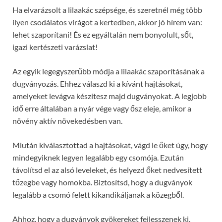
Ha elvarázsolt a lilaakác szépsége, és szeretnél még több
ilyen csodálatos virágot a kertedben, akkor jó hírem van:
lehet szaporítani! És ez egyáltalán nem bonyolult, sőt,
igazi kertészeti varázslat!
Az egyik legegyszerűbb módja a lilaakác szaporításának a
dugványozás. Ehhez válaszd ki a kívánt hajtásokat,
amelyeket levágva készítesz majd dugványokat. A legjobb
idő erre általában a nyár vége vagy ősz eleje, amikor a
növény aktív növekedésben van.
Miután kiválasztottad a hajtásokat, vágd le őket úgy, hogy
mindegyiknek legyen legalább egy csomója. Ezután
távolítsd el az alsó leveleket, és helyezd őket nedvesített
tőzegbe vagy homokba. Biztosítsd, hogy a dugványok
legalább a csomó felett kikandikáljanak a közegből.
Ahhoz, hogy a dugványok gyökereket fejlesszenek ki,