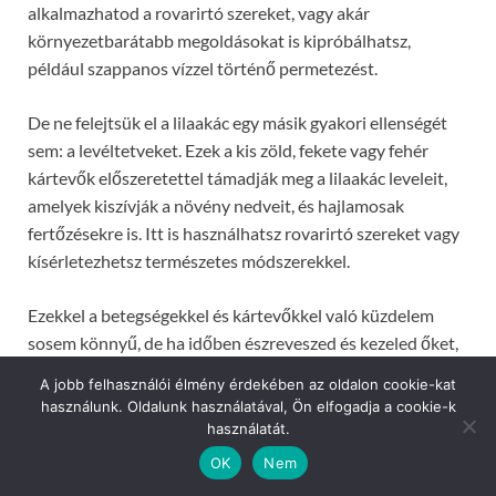
alkalmazhatod a rovarirtó szereket, vagy akár
környezetbarátabb megoldásokat is kipróbálhatsz,
például szappanos vízzel történő permetezést.
De ne felejtsük el a lilaakác egy másik gyakori ellenségét
sem: a levéltetveket. Ezek a kis zöld, fekete vagy fehér
kártevők előszeretettel támadják meg a lilaakác leveleit,
amelyek kiszívják a növény nedveit, és hajlamosak
fertőzésekre is. Itt is használhatsz rovarirtó szereket vagy
kísérletezhetsz természetes módszerekkel.
Ezekkel a betegségekkel és kártevőkkel való küzdelem
sosem könnyű, de ha időben észreveszed és kezeled őket,
a lilaakácod még sokáig virágozhat és szépítheti kertedet a
A jobb felhasználói élmény érdekében az oldalon cookie-kat
csodálatos virágaival!
használunk. Oldalunk használatával, Ön elfogadja a cookie-k
használatát.
OK
Nem