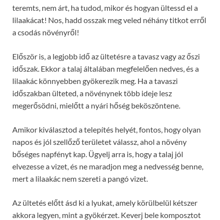
teremts, nem árt, ha tudod, mikor és hogyan ültessd el a
lilaakácat! Nos, hadd osszak meg veled néhány titkot erről
a csodás növényről!
Először is, a legjobb idő az ültetésre a tavasz vagy az őszi
időszak. Ekkor a talaj általában megfelelően nedves, és a
lilaakác könnyebben gyökerezik meg. Ha a tavaszi
időszakban ülteted, a növénynek több ideje lesz
megerősödni, mielőtt a nyári hőség beköszöntene.
Amikor kiválasztod a telepítés helyét, fontos, hogy olyan
napos és jól szellőző területet válassz, ahol a növény
bőséges napfényt kap. Ügyelj arra is, hogy a talaj jól
elvezesse a vizet, és ne maradjon meg a nedvesség benne,
mert a lilaakác nem szereti a pangó vizet.
Az ültetés előtt ásd ki a lyukat, amely körülbelül kétszer
akkora legyen, mint a gyökérzet. Keverj bele komposztot