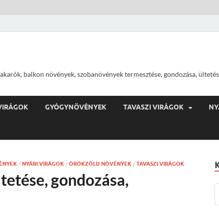
ajtakarók, balkon növények, szobanövények termesztése, gondozása, ültetés
VIRÁGOK
GYÓGYNÖVÉNYEK
TAVASZI VIRÁGOK
NY
ÉNYEK
/
NYÁRI VIRÁGOK
/
ÖRÖKZÖLD NÖVÉNYEK
/
TAVASZI VIRÁGOK
ltetése, gondozása,