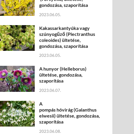
gondozása, szaporítása
2023.06.05.
Kakassarkantyúka vagy
szúnyogűző (Plectranthus
coleoides) ültetése,
gondozása, szaporítása
2023.06.05.
A hunyor (Helleborus)
ültetése, gondozása,
szaporítása
2023.06.07.
A
pompás hóvirág (Galanthus
elwesii) ültetése, gondozása,
szaporítása
2023.06.08.