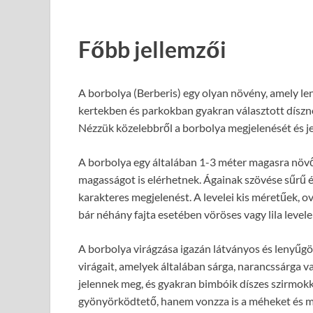
Főbb jellemzői
A borbolya (Berberis) egy olyan növény, amely len
kertekben és parkokban gyakran választott díszn
Nézzük közelebbről a borbolya megjelenését és je
A borbolya egy általában 1-3 méter magasra növő c
magasságot is elérhetnek. Ágainak szövése sűrű és
karakteres megjelenést. A levelei kis méretűek, ov
bár néhány fajta esetében vöröses vagy lila levele
A borbolya virágzása igazán látványos és lenyűg
virágait, amelyek általában sárga, narancssárga v
jelennek meg, és gyakran bimbóik díszes szirmok
gyönyörködtető, hanem vonzza is a méheket és m