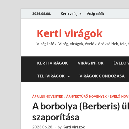
2026.08.08.
Kerti virágok
Virág infók
Kerti virágok
Virág infók: Virág, virágok, évelők, örökzöldek, tal
KERTI VIRÁGOK
VIRÁG INFÓK
ÉVELŐ 
TÉLI VIRÁGOK
VIRÁGOK GONDOZÁSA
ÁPRILISI NÖVÉNYEK
/
ÁRNYÉKTŰRŐ NÖVÉNYEK
/
ÉVELŐ NÖV
A borbolya (Berberis) ü
szaporítása
2023.06.28.
-
by
Kerti virágok