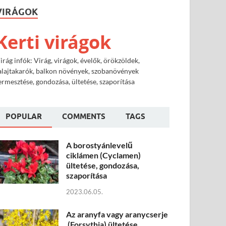
VIRÁGOK
Kerti virágok
irág infók: Virág, virágok, évelők, örökzöldek,
alajtakarók, balkon növények, szobanövények
ermesztése, gondozása, ültetése, szaporítása
POPULAR
COMMENTS
TAGS
A borostyánlevelű
ciklámen (Cyclamen)
ültetése, gondozása,
szaporítása
2023.06.05.
Az aranyfa vagy aranycserje
(Forsythia) ültetése,