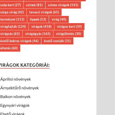
szép kert
(27)
színek
(81)
színes virágok
(141)
sárga virág
(42)
tavaszi virágok
(65)
természet
(113)
tippek
(53)
virág
(40)
virágfajták
(124)
virágok
(418)
virágos kert
(39)
virágzás
(65)
virágágyás
(165)
virágültetés
(30)
évelő bokros virágok
(46)
évelő cserjék
(31)
ültetés
(60)
VIRÁGOK KATEGÓRIÁI:
Áprilisi növények
Árnyéktűrő növények
Balkon növények
Egynyári virágok
Ehető virágok