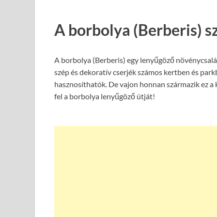
A borbolya (Berberis) s
A borbolya (Berberis) egy lenyűgöző növénycsalád
szép és dekoratív cserjék számos kertben és park
hasznosíthatók. De vajon honnan származik ez a k
fel a borbolya lenyűgöző útját!