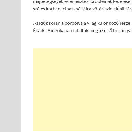
májbetegségek és emésztési problémák kezelésér
széles körben felhasználták a vörös szín előállítás
Az idők során a borbolya a világ különböző részeir
Északi-Amerikában találták meg az első borbolya