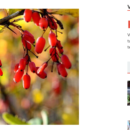
V
t
t