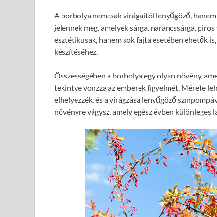
A borbolya nemcsak virágaitól lenyűgöző, hanem b
jelennek meg, amelyek sárga, narancssárga, piros
esztétikusak, hanem sok fajta esetében ehetők is,
készítéséhez.
Összességében a borbolya egy olyan növény, amely
tekintve vonzza az emberek figyelmét. Mérete le
elhelyezzék, és a virágzása lenyűgöző színpompáv
növényre vágysz, amely egész évben különleges lát