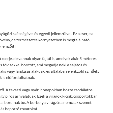
yűgözi szépségével és egyedi jellemzőivel. Ez a cserje a
övény, de természetes környezetben is megtalálható.
llemzőit!
serje, de vannak olyan fajtái is, amelyek akár 5 méteres
 tövisekkel borított, ami megadja neki a sajátos és
ális vagy lándzsás alakúak, és általában élénkzöld színűek,
k is előfordulhatnak.
öző. A tavaszi vagy nyári hónapokban hozza csodálatos
agy piros árnyalatúak. Ezek a virágok kicsik, csoportokban
kal borulnak be. A borbolya virágzása nemcsak szemet
ás beporzó rovarokat.