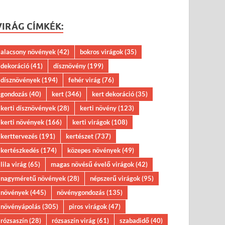
VIRÁG CÍMKÉK:
alacsony növények
(42)
bokros virágok
(35)
dekoráció
(41)
dísznövény
(199)
dísznövények
(194)
fehér virág
(76)
gondozás
(40)
kert
(346)
kert dekoráció
(35)
kerti dísznövények
(28)
kerti növény
(123)
kerti növények
(166)
kerti virágok
(108)
kerttervezés
(191)
kertészet
(737)
kertészkedés
(174)
közepes növények
(49)
lila virág
(65)
magas növésű évelő virágok
(42)
nagyméretű növények
(28)
népszerű virágok
(95)
növények
(445)
növénygondozás
(135)
növényápolás
(305)
piros virágok
(47)
rózsaszín
(28)
rózsaszín virág
(61)
szabadidő
(40)