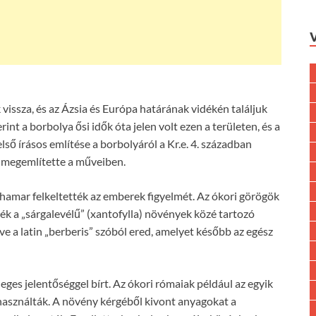
 vissza, és az Ázsia és Európa határának vidékén találjuk
nt a borbolya ősi idők óta jelen volt ezen a területen, és a
ső írásos említése a borbolyáról a Kr.e. 4. században
s megemlítette a műveiben.
hamar felkeltették az emberek figyelmét. Az ókori görögök
ék a „sárgalevélű” (xantofylla) növények közé tartozó
e a latin „berberis” szóból ered, amelyet később az egész
ges jelentőséggel bírt. Az ókori rómaiak például az egyik
a használták. A növény kérgéből kivont anyagokat a