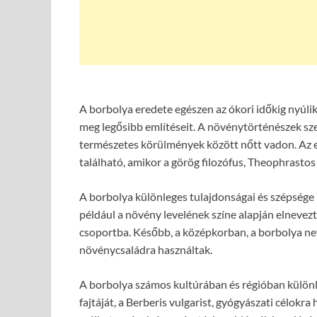
A borbolya eredete egészen az ókori időkig nyúlik
meg legősibb említéseit. A növénytörténészek szeri
természetes körülmények között nőtt vadon. Az el
található, amikor a görög filozófus, Theophrasto
A borbolya különleges tulajdonságai és szépsége 
például a növény levelének színe alapján elnevezt
csoportba. Később, a középkorban, a borbolya nev
növénycsaládra használtak.
A borbolya számos kultúrában és régióban különle
fajtáját, a Berberis vulgarist, gyógyászati célokr