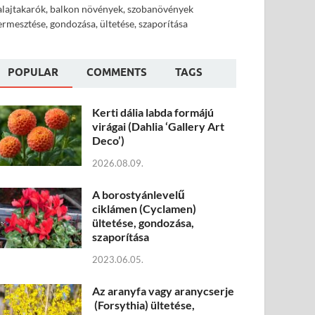
alajtakarók, balkon növények, szobanövények
ermesztése, gondozása, ültetése, szaporítása
POPULAR
COMMENTS
TAGS
Kerti dália labda formájú
virágai (Dahlia ‘Gallery Art
Deco’)
2026.08.09.
A borostyánlevelű
ciklámen (Cyclamen)
ültetése, gondozása,
szaporítása
2023.06.05.
Az aranyfa vagy aranycserje
(Forsythia) ültetése,