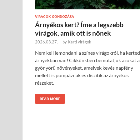
VIRÁGOK GONDOZÁSA
Árnyékos kert? Íme a legszebb
virágok, amik ott is nőnek
2026.03.27.
-
by
Kerti virágok
Nem kell lemondani a színes virágokról, ha kerted
árnyékban van! Cikkünkben bemutatjuk azokat a
gyönyörű növényeket, amelyek kevés napfény
mellett is pompáznak és díszítik az árnyékos
részeket.
READ MORE