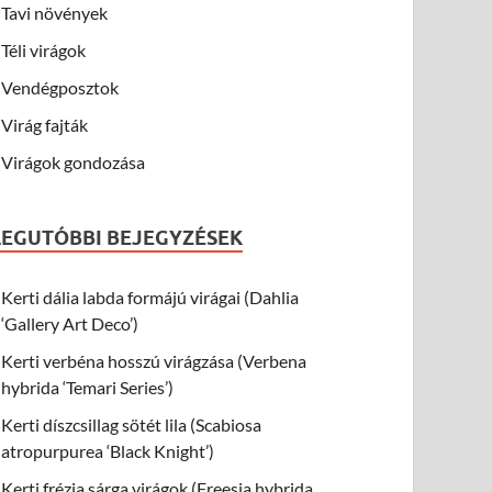
Tavi növények
Téli virágok
Vendégposztok
Virág fajták
Virágok gondozása
LEGUTÓBBI BEJEGYZÉSEK
Kerti dália labda formájú virágai (Dahlia
‘Gallery Art Deco’)
Kerti verbéna hosszú virágzása (Verbena
hybrida ‘Temari Series’)
Kerti díszcsillag sötét lila (Scabiosa
atropurpurea ‘Black Knight’)
Kerti frézia sárga virágok (Freesia hybrida