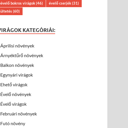
évelő bokros virágok
(46)
évelő cserjék
(31)
ültetés
(60)
VIRÁGOK KATEGÓRIÁI:
Áprilisi növények
Árnyéktűrő növények
Balkon növények
Egynyári virágok
Ehető virágok
Évelő növények
Évelő virágok
Februári növények
Futó növény