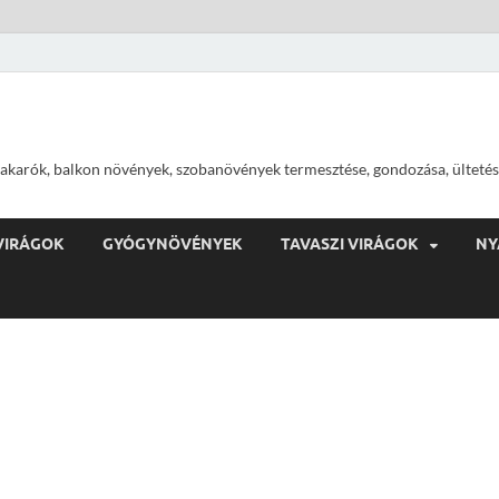
ajtakarók, balkon növények, szobanövények termesztése, gondozása, ültetés
VIRÁGOK
GYÓGYNÖVÉNYEK
TAVASZI VIRÁGOK
NY