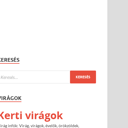
KERESÉS
VIRÁGOK
Kerti virágok
irág infók: Virág, virágok, évelők, örökzöldek,