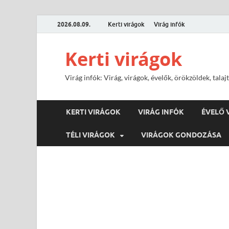
2026.08.09.
Kerti virágok
Virág infók
Kerti virágok
Virág infók: Virág, virágok, évelők, örökzöldek, tal
KERTI VIRÁGOK
VIRÁG INFÓK
ÉVELŐ 
TÉLI VIRÁGOK
VIRÁGOK GONDOZÁSA