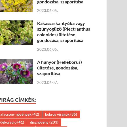
gondozása, szaporítása
2023.06.05.
Kakassarkantyúka vagy
szúnyogűző (Plectranthus
coleoides) ültetése,
gondozása, szaporítása
2023.06.05.
A hunyor (Helleborus)
ültetése, gondozása,
szaporítása
2023.06.07.
VIRÁG CÍMKÉK:
alacsony növények
(42)
bokros virágok
(35)
dekoráció
(41)
dísznövény
(203)