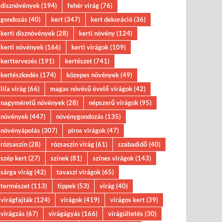
dísznövények
(194)
fehér virág
(76)
gondozás
(40)
kert
(347)
kert dekoráció
(36)
kerti dísznövények
(28)
kerti növény
(124)
kerti növények
(166)
kerti virágok
(109)
kerttervezés
(191)
kertészet
(741)
kertészkedés
(174)
közepes növények
(49)
lila virág
(66)
magas növésű évelő virágok
(42)
nagyméretű növények
(28)
népszerű virágok
(95)
növények
(447)
növénygondozás
(135)
növényápolás
(307)
piros virágok
(47)
rózsaszín
(28)
rózsaszín virág
(61)
szabadidő
(40)
szép kert
(27)
színek
(81)
színes virágok
(143)
sárga virág
(42)
tavaszi virágok
(65)
természet
(113)
tippek
(53)
virág
(40)
virágfajták
(124)
virágok
(419)
virágos kert
(39)
virágzás
(67)
virágágyás
(166)
virágültetés
(30)