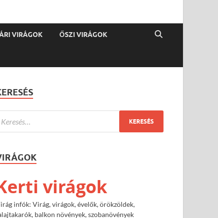
ÁRI VIRÁGOK
ŐSZI VIRÁGOK
KERESÉS
VIRÁGOK
Kerti virágok
irág infók: Virág, virágok, évelők, örökzöldek,
alajtakarók, balkon növények, szobanövények