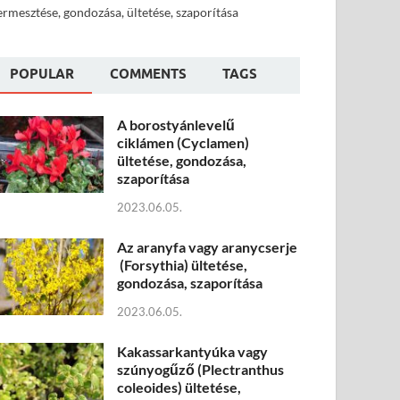
ermesztése, gondozása, ültetése, szaporítása
POPULAR
COMMENTS
TAGS
A borostyánlevelű
ciklámen (Cyclamen)
ültetése, gondozása,
szaporítása
2023.06.05.
Az aranyfa vagy aranycserje
(Forsythia) ültetése,
gondozása, szaporítása
2023.06.05.
Kakassarkantyúka vagy
szúnyogűző (Plectranthus
coleoides) ültetése,