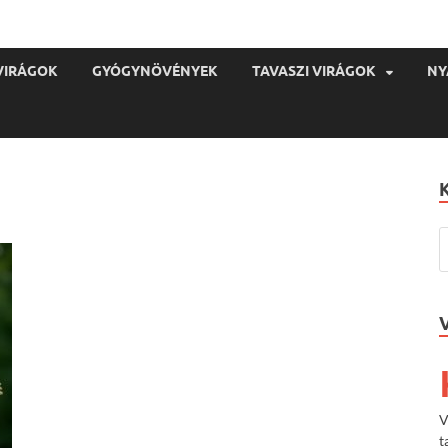
VIRÁGOK
GYÓGYNÖVÉNYEK
TAVASZI VIRÁGOK
NY
V
t