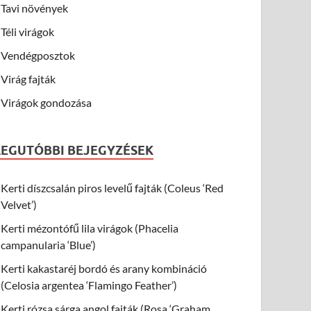
Tavi növények
Téli virágok
Vendégposztok
Virág fajták
Virágok gondozása
LEGUTÓBBI BEJEGYZÉSEK
Kerti díszcsalán piros levelű fajták (Coleus ‘Red
Velvet’)
Kerti mézontófű lila virágok (Phacelia
campanularia ‘Blue’)
Kerti kakastaréj bordó és arany kombináció
(Celosia argentea ‘Flamingo Feather’)
Kerti rózsa sárga angol fajták (Rosa ‘Graham