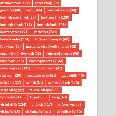
dísznövények
(194)
fehér virág
(76)
gondozás
(40)
kert
(346)
kert dekoráció
(34)
kerti dísznövények
(28)
kerti növény
(120)
kerti növények
(163)
kerti virágok
(108)
kerttervezés
(191)
kertészet
(731)
kertészkedés
(174)
közepes növények
(49)
lila virág
(65)
magas növésű évelő virágok
(42)
nagyméretű növények
(28)
népszerű virágok
(95)
növények
(445)
növénygondozás
(133)
növényápolás
(301)
piros virágok
(47)
rózsaszín
(28)
rózsaszín virág
(61)
szabadidő
(40)
szép kert
(27)
színek
(81)
színes virágok
(140)
sárga virág
(42)
tavaszi virágok
(63)
természet
(113)
tippek
(53)
virág
(40)
virágfajták
(124)
virágok
(417)
virágos kert
(39)
virágzás
(65)
virágágyás
(161)
virágültetés
(30)