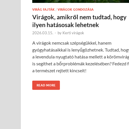
VIRÁG FAJTÁK
/
VIRÁGOK GONDOZÁSA
Virágok, amikről nem tudtad, hogy
ilyen hatásosak lehetnek
2026.03.15.
-
by
Kerti virágok
A virágok nemcsak szépségükkel, hanem
gyógyhatásaikkal is lenyűgözhetnek. Tudtad, hog
a levendula nyugtató hatása mellett a körömvirá
is segíthet a bőrproblémák kezelésében? Fedezd f
a természet rejtett kincseit!
READ MORE