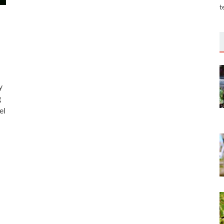
t
y
g
el