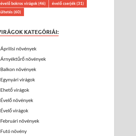
évelő bokros virágok
(46)
évelő cserjék
(31)
ültetés
(60)
VIRÁGOK KATEGÓRIÁI:
Áprilisi növények
Árnyéktűrő növények
Balkon növények
Egynyári virágok
Ehető virágok
Évelő növények
Évelő virágok
Februári növények
Futó növény