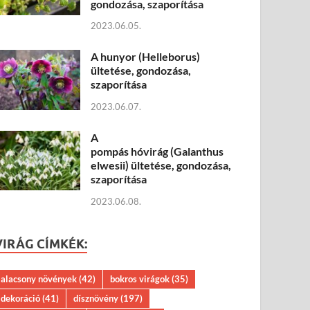
gondozása, szaporítása
2023.06.05.
A hunyor (Helleborus)
ültetése, gondozása,
szaporítása
2023.06.07.
A
pompás hóvirág (Galanthus
elwesii) ültetése, gondozása,
szaporítása
2023.06.08.
VIRÁG CÍMKÉK:
alacsony növények
(42)
bokros virágok
(35)
dekoráció
(41)
dísznövény
(197)