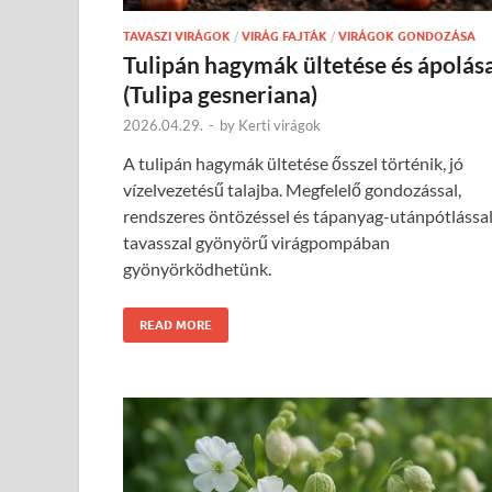
TAVASZI VIRÁGOK
/
VIRÁG FAJTÁK
/
VIRÁGOK GONDOZÁSA
Tulipán hagymák ültetése és ápolás
(Tulipa gesneriana)
2026.04.29.
-
by
Kerti virágok
A tulipán hagymák ültetése ősszel történik, jó
vízelvezetésű talajba. Megfelelő gondozással,
rendszeres öntözéssel és tápanyag-utánpótlássa
tavasszal gyönyörű virágpompában
gyönyörködhetünk.
READ MORE