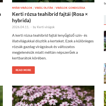
t
NYÁRI VIRÁGOK
/
VIRÁG FAJTÁK
/
VIRÁGOK GONDOZÁSA
a
Kerti rózsa teahibrid fajtái (Rosa ×
hybrida)
2026.04.11.
-
by
Kerti virágok
A kerti rózsa teahibrid fajtái lenyűgöző szín- és
illatvilágukkal díszítik a kerteket. Ezek a különleges
l
rózsák gazdag virágzásuk és változatos
megjelenésük miatt méltán népszerűek a
kertbarátok körében.
READ MORE