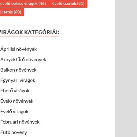
évelő bokros virágok
(46)
évelő cserjék
(31)
ültetés
(60)
VIRÁGOK KATEGÓRIÁI:
Áprilisi növények
Árnyéktűrő növények
Balkon növények
Egynyári virágok
Ehető virágok
Évelő növények
Évelő virágok
Februári növények
Futó növény