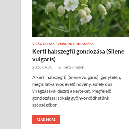
VIRÁG FAJTÁK
/
VIRÁGOK GONDOZÁSA
Kerti habszegfű gondozása (Silene
vulgaris)
2026.04.05.
-
by
Kerti virágok
A kerti habszegfű (Silene vulgaris) igénytelen,
mégis látványos évelő növény, amely dús
virágzásával díszíti a kerteket. Megfelelő
gondozással sokáig gyönyörködhetünk
szépségében.
READ MORE