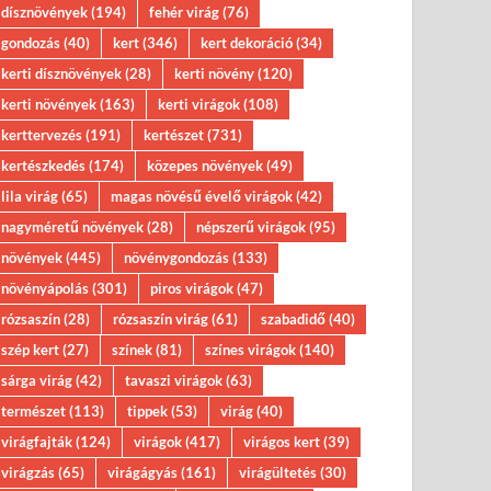
dísznövények
(194)
fehér virág
(76)
gondozás
(40)
kert
(346)
kert dekoráció
(34)
kerti dísznövények
(28)
kerti növény
(120)
kerti növények
(163)
kerti virágok
(108)
kerttervezés
(191)
kertészet
(731)
kertészkedés
(174)
közepes növények
(49)
lila virág
(65)
magas növésű évelő virágok
(42)
nagyméretű növények
(28)
népszerű virágok
(95)
növények
(445)
növénygondozás
(133)
növényápolás
(301)
piros virágok
(47)
rózsaszín
(28)
rózsaszín virág
(61)
szabadidő
(40)
szép kert
(27)
színek
(81)
színes virágok
(140)
sárga virág
(42)
tavaszi virágok
(63)
természet
(113)
tippek
(53)
virág
(40)
virágfajták
(124)
virágok
(417)
virágos kert
(39)
virágzás
(65)
virágágyás
(161)
virágültetés
(30)