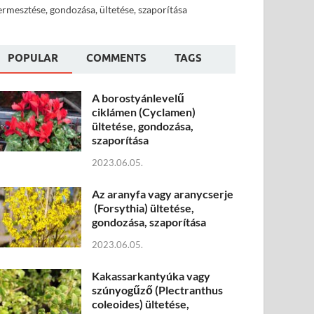
ermesztése, gondozása, ültetése, szaporítása
POPULAR
COMMENTS
TAGS
A borostyánlevelű
ciklámen (Cyclamen)
ültetése, gondozása,
szaporítása
2023.06.05.
Az aranyfa vagy aranycserje
(Forsythia) ültetése,
gondozása, szaporítása
2023.06.05.
Kakassarkantyúka vagy
szúnyogűző (Plectranthus
coleoides) ültetése,