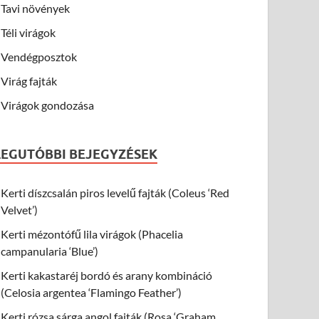
Tavi növények
Téli virágok
Vendégposztok
Virág fajták
Virágok gondozása
LEGUTÓBBI BEJEGYZÉSEK
Kerti díszcsalán piros levelű fajták (Coleus ‘Red
Velvet’)
Kerti mézontófű lila virágok (Phacelia
campanularia ‘Blue’)
Kerti kakastaréj bordó és arany kombináció
(Celosia argentea ‘Flamingo Feather’)
Kerti rózsa sárga angol fajták (Rosa ‘Graham