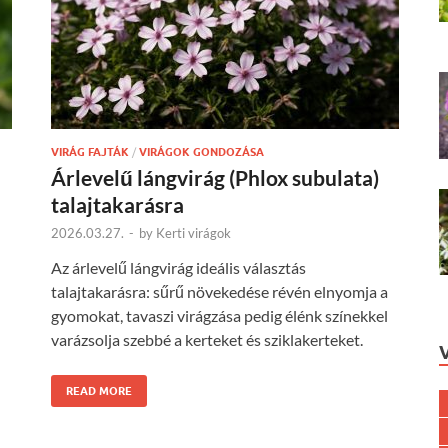
VIRÁG FAJTÁK
/
VIRÁGOK GONDOZÁSA
Árlevelű lángvirág (Phlox subulata)
talajtakarásra
2026.03.27.
-
by
Kerti virágok
Az árlevelű lángvirág ideális választás
talajtakarásra: sűrű növekedése révén elnyomja a
gyomokat, tavaszi virágzása pedig élénk színekkel
varázsolja szebbé a kerteket és sziklakerteket.
READ MORE