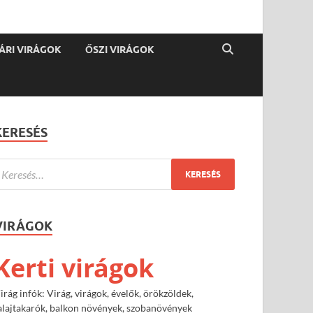
ÁRI VIRÁGOK
ŐSZI VIRÁGOK
KERESÉS
VIRÁGOK
Kerti virágok
irág infók: Virág, virágok, évelők, örökzöldek,
alajtakarók, balkon növények, szobanövények