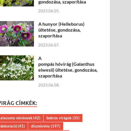
gondozása, szaporítása
2023.06.05.
A hunyor (Helleborus)
ültetése, gondozása,
szaporítása
2023.06.07.
A
pompás hóvirág (Galanthus
elwesii) ültetése, gondozása,
szaporítása
2023.06.08.
VIRÁG CÍMKÉK:
alacsony növények
(42)
bokros virágok
(35)
dekoráció
(41)
dísznövény
(197)