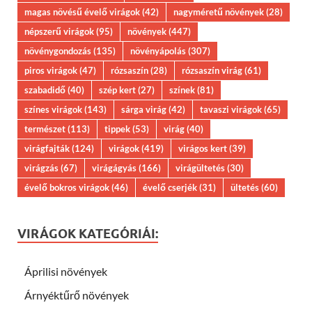
magas növésű évelő virágok
(42)
nagyméretű növények
(28)
népszerű virágok
(95)
növények
(447)
növénygondozás
(135)
növényápolás
(307)
piros virágok
(47)
rózsaszín
(28)
rózsaszín virág
(61)
szabadidő
(40)
szép kert
(27)
színek
(81)
színes virágok
(143)
sárga virág
(42)
tavaszi virágok
(65)
természet
(113)
tippek
(53)
virág
(40)
virágfajták
(124)
virágok
(419)
virágos kert
(39)
virágzás
(67)
virágágyás
(166)
virágültetés
(30)
évelő bokros virágok
(46)
évelő cserjék
(31)
ültetés
(60)
VIRÁGOK KATEGÓRIÁI:
Áprilisi növények
Árnyéktűrő növények