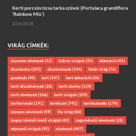
Kerti porcsinrózsa tarka színek (Portulaca grandiflora
‘Rainbow Mix’)
2026.08.08.
VIRÁG CÍMKÉK:
alacsony növények
(42)
bokros virágok
(35)
dekoráció
(41)
dísznövény
(203)
dísznövények
(194)
fehér virág
(76)
gondozás
(40)
kert
(347)
kert dekoráció
(36)
kerti dísznövények
(28)
kerti növény
(124)
kerti növények
(166)
kerti virágok
(109)
kerttervezés
(191)
kertészet
(741)
kertészkedés
(174)
közepes növények
(49)
lila virág
(66)
magas növésű évelő virágok
(42)
nagyméretű növények
(28)
népszerű virágok
(95)
növények
(447)