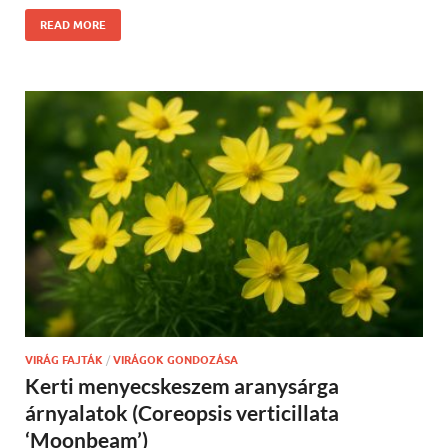
READ MORE
VIRÁG FAJTÁK
/
VIRÁGOK GONDOZÁSA
Kerti menyecskeszem aranysárga
árnyalatok (Coreopsis verticillata
‘Moonbeam’)