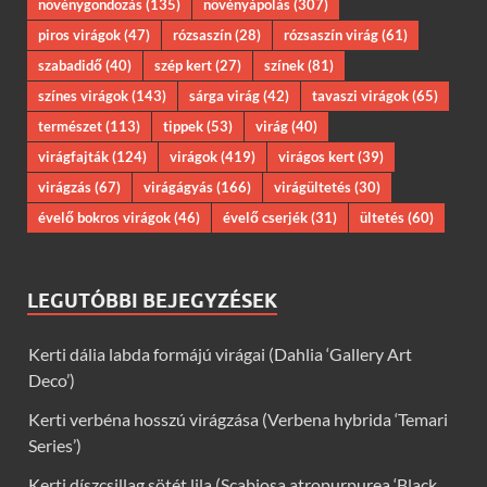
növénygondozás
(135)
növényápolás
(307)
piros virágok
(47)
rózsaszín
(28)
rózsaszín virág
(61)
szabadidő
(40)
szép kert
(27)
színek
(81)
színes virágok
(143)
sárga virág
(42)
tavaszi virágok
(65)
természet
(113)
tippek
(53)
virág
(40)
virágfajták
(124)
virágok
(419)
virágos kert
(39)
virágzás
(67)
virágágyás
(166)
virágültetés
(30)
évelő bokros virágok
(46)
évelő cserjék
(31)
ültetés
(60)
LEGUTÓBBI BEJEGYZÉSEK
Kerti dália labda formájú virágai (Dahlia ‘Gallery Art
Deco’)
Kerti verbéna hosszú virágzása (Verbena hybrida ‘Temari
Series’)
Kerti díszcsillag sötét lila (Scabiosa atropurpurea ‘Black