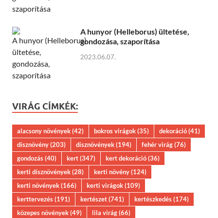
A hunyor (Helleborus) ültetése,
gondozása, szaporítása
2023.06.07.
VIRÁG CÍMKÉK:
alacsony növények
(42)
bokros virágok
(35)
dekoráció
(41)
dísznövény
(203)
dísznövények
(194)
fehér virág
(76)
gondozás
(40)
kert
(347)
kert dekoráció
(36)
kerti dísznövények
(28)
kerti növény
(124)
kerti növények
(166)
kerti virágok
(109)
kerttervezés
(191)
kertészet
(741)
kertészkedés
(174)
közepes növények
(49)
lila virág
(66)