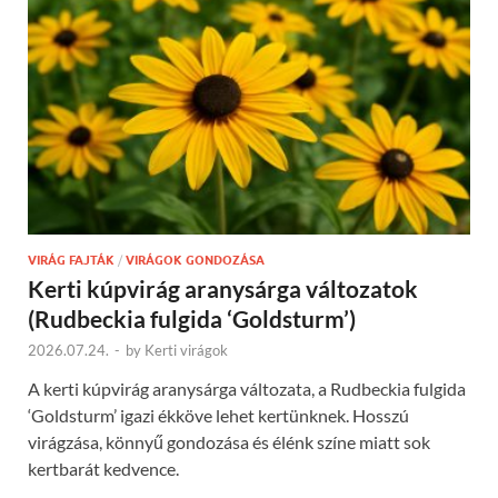
VIRÁG FAJTÁK
/
VIRÁGOK GONDOZÁSA
Kerti kúpvirág aranysárga változatok
(Rudbeckia fulgida ‘Goldsturm’)
2026.07.24.
-
by
Kerti virágok
A kerti kúpvirág aranysárga változata, a Rudbeckia fulgida
‘Goldsturm’ igazi ékköve lehet kertünknek. Hosszú
virágzása, könnyű gondozása és élénk színe miatt sok
kertbarát kedvence.