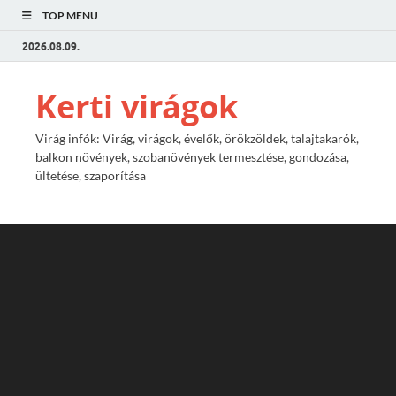
TOP MENU
2026.08.09.
Kerti virágok
Virág infók: Virág, virágok, évelők, örökzöldek, talajtakarók,
balkon növények, szobanövények termesztése, gondozása,
ültetése, szaporítása