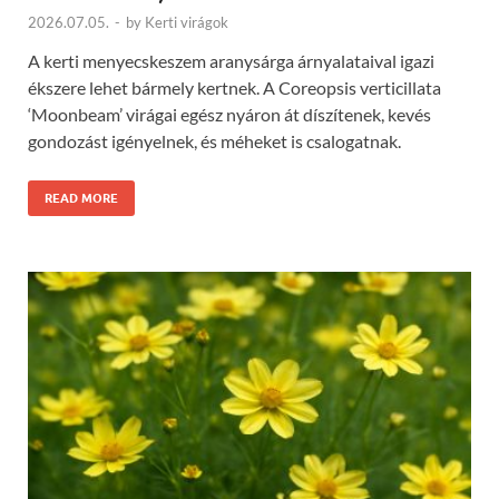
2026.07.05.
-
by
Kerti virágok
A kerti menyecskeszem aranysárga árnyalataival igazi
ékszere lehet bármely kertnek. A Coreopsis verticillata
‘Moonbeam’ virágai egész nyáron át díszítenek, kevés
gondozást igényelnek, és méheket is csalogatnak.
READ MORE