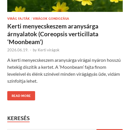
VIRÁG FAJTÁK
/
VIRÁGOK GONDOZÁSA
Kerti menyecskeszem aranysárga
árnyalatok (Coreopsis verticillata
‘Moonbeam’)
2026.06.19.
-
by
Kerti virágok
A kerti menyecskeszem aranysárga virágai nyáron hosszú
hetekig díszítik a kertet. A ‘Moonbeam’ fajta finom
leveleivel és élénk színével minden virágágyás üde, vidám
színfoltja lehet.
READ MORE
KERESÉS