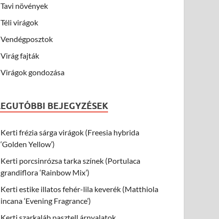
Tavi növények
Téli virágok
Vendégposztok
Virág fajták
Virágok gondozása
LEGUTÓBBI BEJEGYZÉSEK
Kerti frézia sárga virágok (Freesia hybrida
‘Golden Yellow’)
Kerti porcsinrózsa tarka színek (Portulaca
grandiflora ‘Rainbow Mix’)
Kerti estike illatos fehér-lila keverék (Matthiola
incana ‘Evening Fragrance’)
Kerti szarkaláb pasztell árnyalatok