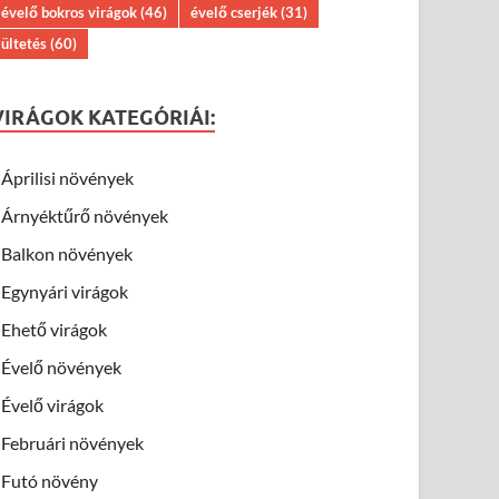
évelő bokros virágok
(46)
évelő cserjék
(31)
ültetés
(60)
VIRÁGOK KATEGÓRIÁI:
Áprilisi növények
Árnyéktűrő növények
Balkon növények
Egynyári virágok
Ehető virágok
Évelő növények
Évelő virágok
Februári növények
Futó növény