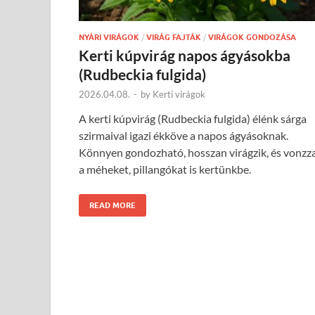
NYÁRI VIRÁGOK
/
VIRÁG FAJTÁK
/
VIRÁGOK GONDOZÁSA
Kerti kúpvirág napos ágyásokba
(Rudbeckia fulgida)
2026.04.08.
-
by
Kerti virágok
A kerti kúpvirág (Rudbeckia fulgida) élénk sárga
szirmaival igazi ékköve a napos ágyásoknak.
Könnyen gondozható, hosszan virágzik, és vonzz
a méheket, pillangókat is kertünkbe.
READ MORE