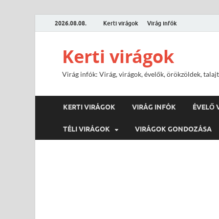
2026.08.08.
Kerti virágok
Virág infók
Kerti virágok
Virág infók: Virág, virágok, évelők, örökzöldek, tal
KERTI VIRÁGOK
VIRÁG INFÓK
ÉVELŐ 
TÉLI VIRÁGOK
VIRÁGOK GONDOZÁSA