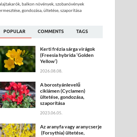
alajtakarók, balkon növények, szobanövények
ermesztése, gondozása, ültetése, szaporítása
POPULAR
COMMENTS
TAGS
Kerti frézia sárga virágok
(Freesia hybrida ‘Golden
Yellow’)
2026.08.08.
A borostyánlevelű
ciklámen (Cyclamen)
ültetése, gondozása,
szaporítása
2023.06.05.
Az aranyfa vagy aranycserje
(Forsythia) ültetése,