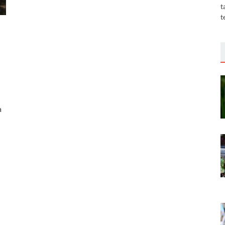
t
t
a