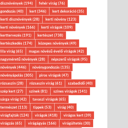
dísznövények
(194)
fehér virág
(76)
gondozás
(40)
kert
(346)
kert dekoráció
(35)
kerti dísznövények
(28)
kerti növény
(123)
kerti növények
(166)
kerti virágok
(109)
kerttervezés
(191)
kertészet
(738)
kertészkedés
(174)
közepes növények
(49)
lila virág
(65)
magas növésű évelő virágok
(42)
nagyméretű növények
(28)
népszerű virágok
(95)
növények
(446)
növénygondozás
(135)
növényápolás
(305)
piros virágok
(47)
rózsaszín
(28)
rózsaszín virág
(61)
szabadidő
(40)
szép kert
(27)
színek
(81)
színes virágok
(141)
sárga virág
(42)
tavaszi virágok
(65)
természet
(113)
tippek
(53)
virág
(40)
virágfajták
(124)
virágok
(418)
virágos kert
(39)
virágzás
(65)
virágágyás
(166)
virágültetés
(30)