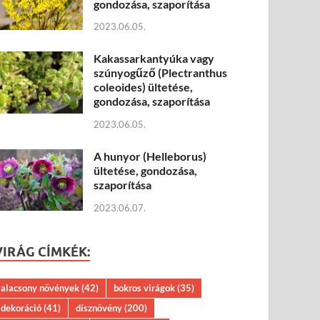
gondozása, szaporítása
2023.06.05.
Kakassarkantyúka vagy
szúnyogűző (Plectranthus
coleoides) ültetése,
gondozása, szaporítása
2023.06.05.
A hunyor (Helleborus)
ültetése, gondozása,
szaporítása
2023.06.07.
VIRÁG CÍMKÉK:
alacsony növények
(42)
bokros virágok
(35)
dekoráció
(41)
dísznövény
(200)