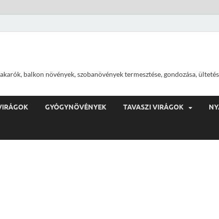
ajtakarók, balkon növények, szobanövények termesztése, gondozása, ültetés
VIRÁGOK
GYÓGYNÖVÉNYEK
TAVASZI VIRÁGOK
NY