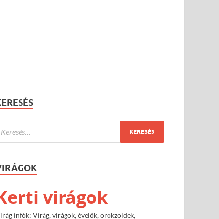
KERESÉS
VIRÁGOK
Kerti virágok
irág infók: Virág, virágok, évelők, örökzöldek,