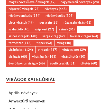
magas növésű évelő virágok
(42)
nagyméretű növények
(28)
népszerű virágok
(95)
növények
(445)
növénygondozás
(134)
növényápolás
(303)
piros virágok
(47)
rózsaszín
(28)
rózsaszín virág
(61)
szabadidő
(40)
szép kert
(27)
színek
(81)
színes virágok
(140)
sárga virág
(42)
tavaszi virágok
(64)
természet
(113)
tippek
(53)
virág
(40)
virágfajták
(124)
virágok
(417)
virágos kert
(39)
virágzás
(65)
virágágyás
(163)
virágültetés
(30)
évelő bokros virágok
(46)
évelő cserjék
(31)
ültetés
(60)
VIRÁGOK KATEGÓRIÁI:
Áprilisi növények
Árnyéktűrő növények