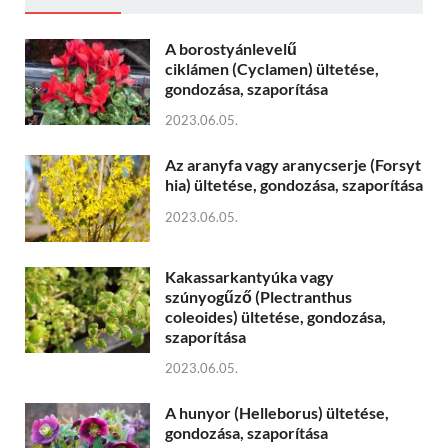
A borostyánlevelű
ciklámen (Cyclamen) ültetése,
gondozása, szaporítása
2023.06.05.
Az aranyfa vagy aranycserje (Forsyt
hia) ültetése, gondozása, szaporítása
2023.06.05.
Kakassarkantyúka vagy
szúnyogűző (Plectranthus
coleoides) ültetése, gondozása,
szaporítása
2023.06.05.
A hunyor (Helleborus) ültetése,
gondozása, szaporítása