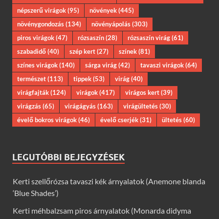
népszerű virágok
(95)
növények
(445)
növénygondozás
(134)
növényápolás
(303)
piros virágok
(47)
rózsaszín
(28)
rózsaszín virág
(61)
szabadidő
(40)
szép kert
(27)
színek
(81)
színes virágok
(140)
sárga virág
(42)
tavaszi virágok
(64)
természet
(113)
tippek
(53)
virág
(40)
virágfajták
(124)
virágok
(417)
virágos kert
(39)
virágzás
(65)
virágágyás
(163)
virágültetés
(30)
évelő bokros virágok
(46)
évelő cserjék
(31)
ültetés
(60)
LEGUTÓBBI BEJEGYZÉSEK
Kerti szellőrózsa tavaszi kék árnyalatok (Anemone blanda
‘Blue Shades’)
Kerti méhbalzsam piros árnyalatok (Monarda didyma