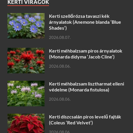
KERTI VIRÁGOK
Kerti szellőrózsa tavaszi kék
árnyalatok (Anemone blanda ‘Blue
Shades’)
2026.08.07.
Kerti méhbalzsam piros árnyalatok
(Monarda didyma ‘Jacob Cline’)
2026.08.06.
Kerti méhbalzsam lisztharmat elleni
védelme (Monarda fistulosa)
2026.08.06.
Kerti díszcsalán piros levelű fajták
(Coleus ‘Red Velvet’)
2026.08.06.