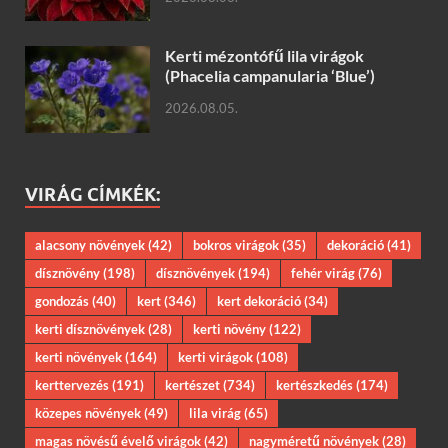
Kerti mézontófű lila virágok
(Phacelia campanularia ‘Blue’)
2026.08.05.
VIRÁG CÍMKÉK:
alacsony növények
(42)
bokros virágok
(35)
dekoráció
(41)
dísznövény
(198)
dísznövények
(194)
fehér virág
(76)
gondozás
(40)
kert
(346)
kert dekoráció
(34)
kerti dísznövények
(28)
kerti növény
(122)
kerti növények
(164)
kerti virágok
(108)
kerttervezés
(191)
kertészet
(734)
kertészkedés
(174)
közepes növények
(49)
lila virág
(65)
magas növésű évelő virágok
(42)
nagyméretű növények
(28)