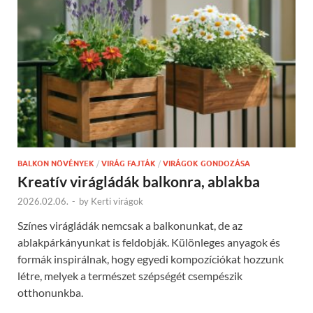
BALKON NÖVÉNYEK
/
VIRÁG FAJTÁK
/
VIRÁGOK GONDOZÁSA
Kreatív virágládák balkonra, ablakba
2026.02.06.
-
by
Kerti virágok
Színes virágládák nemcsak a balkonunkat, de az
ablakpárkányunkat is feldobják. Különleges anyagok és
formák inspirálnak, hogy egyedi kompozíciókat hozzunk
létre, melyek a természet szépségét csempészik
otthonunkba.