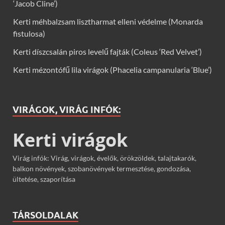
‘Jacob Cline’)
Kerti méhbalzsam lisztharmat elleni védelme (Monarda
fistulosa)
Kerti díszcsalán piros levelű fajták (Coleus ‘Red Velvet’)
Kerti mézontófű lila virágok (Phacelia campanularia ‘Blue’)
VIRÁGOK, VIRÁG INFÓK:
Kerti virágok
Virág infók: Virág, virágok, évelők, örökzöldek, talajtakarók,
balkon növények, szobanövények termesztése, gondozása,
ültetése, szaporítása
TÁRSOLDALAK