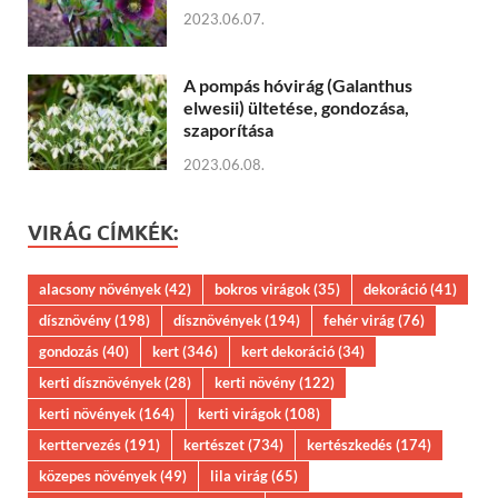
2023.06.07.
A pompás hóvirág (Galanthus
elwesii) ültetése, gondozása,
szaporítása
2023.06.08.
VIRÁG CÍMKÉK:
alacsony növények
(42)
bokros virágok
(35)
dekoráció
(41)
dísznövény
(198)
dísznövények
(194)
fehér virág
(76)
gondozás
(40)
kert
(346)
kert dekoráció
(34)
kerti dísznövények
(28)
kerti növény
(122)
kerti növények
(164)
kerti virágok
(108)
kerttervezés
(191)
kertészet
(734)
kertészkedés
(174)
közepes növények
(49)
lila virág
(65)