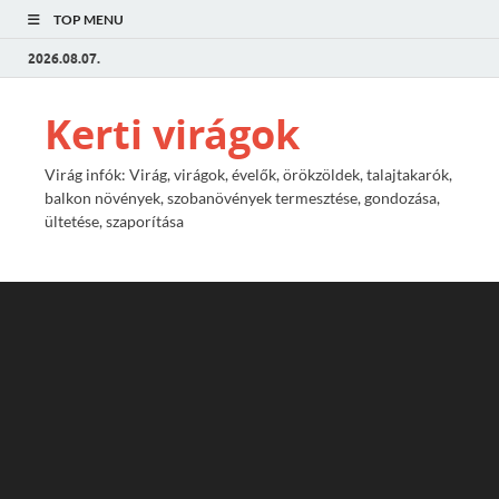
TOP MENU
2026.08.07.
Kerti virágok
Virág infók: Virág, virágok, évelők, örökzöldek, talajtakarók,
balkon növények, szobanövények termesztése, gondozása,
ültetése, szaporítása