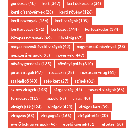
gondozás
(40)
kert
(347)
kert dekoráció
(36)
kerti dísznövények
(28)
kerti növény
(126)
kerti növények
(166)
kerti virágok
(109)
kerttervezés
(191)
kertészet
(744)
kertészkedés
(174)
közepes növények
(49)
lila virág
(67)
magas növésű évelő virágok
(42)
nagyméretű növények
(28)
népszerű virágok
(95)
növények
(447)
növénygondozás
(135)
növényápolás
(310)
piros virágok
(47)
rózsaszín
(28)
rózsaszín virág
(61)
szabadidő
(40)
szép kert
(27)
színek
(81)
színes virágok
(143)
sárga virág
(42)
tavaszi virágok
(65)
természet
(113)
tippek
(53)
virág
(40)
virágfajták
(124)
virágok
(420)
virágos kert
(39)
virágzás
(68)
virágágyás
(166)
virágültetés
(30)
évelő bokros virágok
(46)
évelő cserjék
(31)
ültetés
(60)