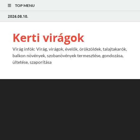
TOP MENU
2026.08.10.
Kerti virágok
Virág infók: Virág, virágok, évelők, örökzöldek, talajtakarók,
balkon növények, szobanövények termesztése, gondozása,
ültetése, szaporítása