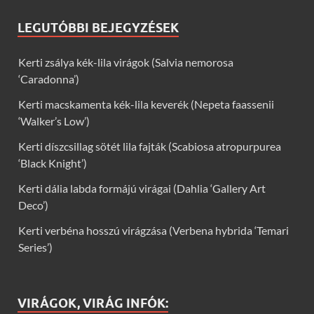
LEGUTÓBBI BEJEGYZÉSEK
Kerti zsálya kék-lila virágok (Salvia nemorosa
‘Caradonna’)
Kerti macskamenta kék-lila keverék (Nepeta faassenii
‘Walker’s Low’)
Kerti díszcsillag sötét lila fajták (Scabiosa atropurpurea
‘Black Knight’)
Kerti dália labda formájú virágai (Dahlia ‘Gallery Art
Deco’)
Kerti verbéna hosszú virágzása (Verbena hybrida ‘Temari
Series’)
VIRÁGOK, VIRÁG INFÓK: