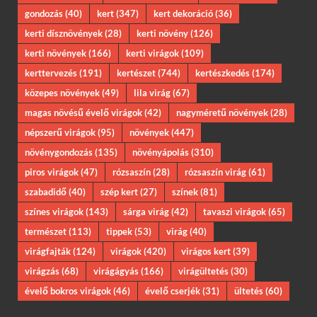
gondozás
(40)
kert
(347)
kert dekoráció
(36)
kerti dísznövények
(28)
kerti növény
(126)
kerti növények
(166)
kerti virágok
(109)
kerttervezés
(191)
kertészet
(744)
kertészkedés
(174)
közepes növények
(49)
lila virág
(67)
magas növésű évelő virágok
(42)
nagyméretű növények
(28)
népszerű virágok
(95)
növények
(447)
növénygondozás
(135)
növényápolás
(310)
piros virágok
(47)
rózsaszín
(28)
rózsaszín virág
(61)
szabadidő
(40)
szép kert
(27)
színek
(81)
színes virágok
(143)
sárga virág
(42)
tavaszi virágok
(65)
természet
(113)
tippek
(53)
virág
(40)
virágfajták
(124)
virágok
(420)
virágos kert
(39)
virágzás
(68)
virágágyás
(166)
virágültetés
(30)
évelő bokros virágok
(46)
évelő cserjék
(31)
ültetés
(60)