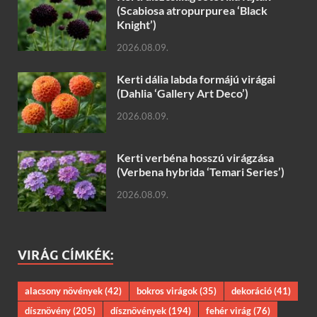
(Scabiosa atropurpurea ‘Black
Knight’)
2026.08.09.
Kerti dália labda formájú virágai
(Dahlia ‘Gallery Art Deco’)
2026.08.09.
Kerti verbéna hosszú virágzása
(Verbena hybrida ‘Temari Series’)
2026.08.09.
VIRÁG CÍMKÉK:
alacsony növények
(42)
bokros virágok
(35)
dekoráció
(41)
dísznövény
(205)
dísznövények
(194)
fehér virág
(76)