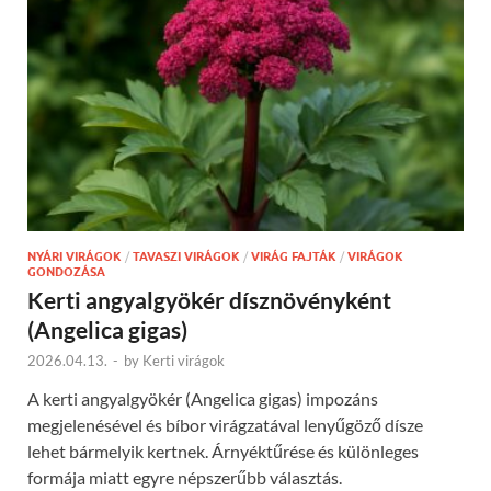
NYÁRI VIRÁGOK
/
TAVASZI VIRÁGOK
/
VIRÁG FAJTÁK
/
VIRÁGOK
GONDOZÁSA
Kerti angyalgyökér dísznövényként
(Angelica gigas)
2026.04.13.
-
by
Kerti virágok
A kerti angyalgyökér (Angelica gigas) impozáns
megjelenésével és bíbor virágzatával lenyűgöző dísze
lehet bármelyik kertnek. Árnyéktűrése és különleges
formája miatt egyre népszerűbb választás.