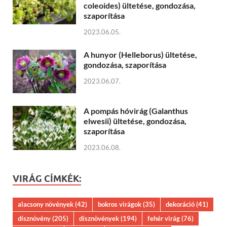
coleoides) ültetése, gondozása,
szaporítása
2023.06.05.
A hunyor (Helleborus) ültetése,
gondozása, szaporítása
2023.06.07.
A pompás hóvirág (Galanthus
elwesii) ültetése, gondozása,
szaporítása
2023.06.08.
VIRÁG CÍMKÉK:
alacsony növények
(42)
bokros virágok
(35)
dekoráció
(41)
dísznövény
(205)
dísznövények
(194)
fehér virág
(76)