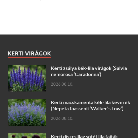
KERTI VIRÁGOK
Kerti zsálya kék-lila virágok (Salvia
nemorosa ‘Caradonna’)
2026.08.10.
Kerti macskamenta kék-lila keverék
(Nepeta faassenii ‘Walker’s Low’)
2026.08.10.
Kerti díszcsillag sötét lila fajták