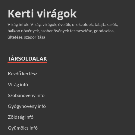
Kerti virágok
Virág infók: Virág, virágok, évelők, örökzöldek, talajtakarók,
balkon növények, szobanövények termesztése, gondozása,
ültetése, szaporítása
TÁRSOLDALAK
Kezdő kertész
Virág infó
Szobanövény infó
Gyógynövény infó
Zöldség infó
Gyümölcs infó