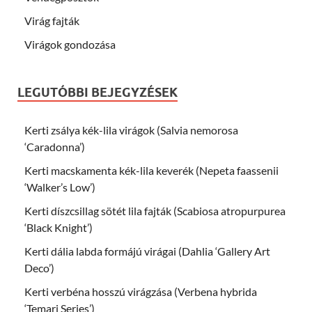
Virág fajták
Virágok gondozása
LEGUTÓBBI BEJEGYZÉSEK
Kerti zsálya kék-lila virágok (Salvia nemorosa
‘Caradonna’)
Kerti macskamenta kék-lila keverék (Nepeta faassenii
‘Walker’s Low’)
Kerti díszcsillag sötét lila fajták (Scabiosa atropurpurea
‘Black Knight’)
Kerti dália labda formájú virágai (Dahlia ‘Gallery Art
Deco’)
Kerti verbéna hosszú virágzása (Verbena hybrida
‘Temari Series’)