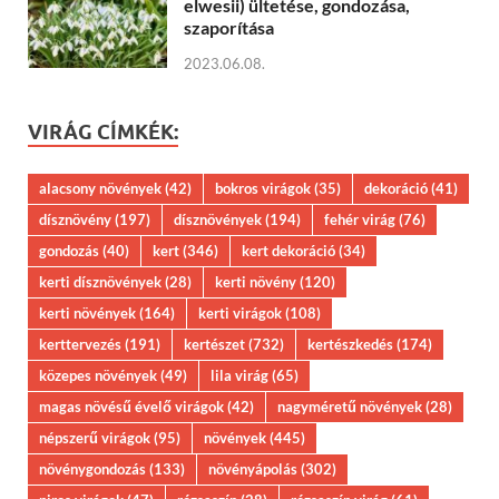
elwesii) ültetése, gondozása,
szaporítása
2023.06.08.
VIRÁG CÍMKÉK:
alacsony növények
(42)
bokros virágok
(35)
dekoráció
(41)
dísznövény
(197)
dísznövények
(194)
fehér virág
(76)
gondozás
(40)
kert
(346)
kert dekoráció
(34)
kerti dísznövények
(28)
kerti növény
(120)
kerti növények
(164)
kerti virágok
(108)
kerttervezés
(191)
kertészet
(732)
kertészkedés
(174)
közepes növények
(49)
lila virág
(65)
magas növésű évelő virágok
(42)
nagyméretű növények
(28)
népszerű virágok
(95)
növények
(445)
növénygondozás
(133)
növényápolás
(302)