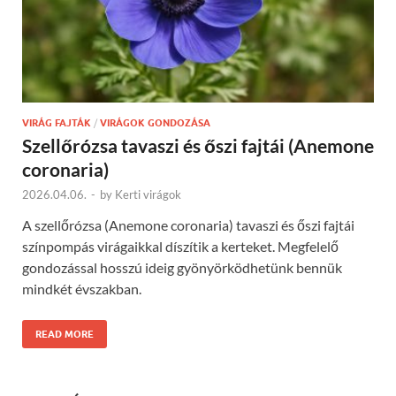
VIRÁG FAJTÁK
/
VIRÁGOK GONDOZÁSA
Szellőrózsa tavaszi és őszi fajtái (Anemone
coronaria)
2026.04.06.
-
by
Kerti virágok
A szellőrózsa (Anemone coronaria) tavaszi és őszi fajtái
színpompás virágaikkal díszítik a kerteket. Megfelelő
gondozással hosszú ideig gyönyörködhetünk bennük
mindkét évszakban.
READ MORE