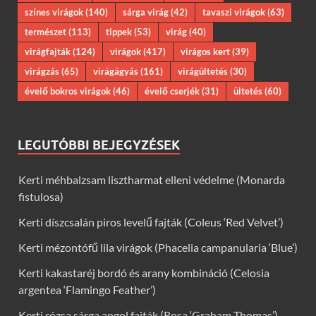
színes virágok
(140)
sárga virág
(42)
tavaszi virágok
(63)
természet
(113)
tippek
(53)
virág
(40)
virágfajták
(124)
virágok
(417)
virágos kert
(39)
virágzás
(65)
virágágyás
(161)
virágültetés
(30)
évelő bokros virágok
(46)
évelő cserjék
(31)
ültetés
(60)
LEGUTÓBBI BEJEGYZÉSEK
Kerti méhbalzsam lisztharmat elleni védelme (Monarda
fistulosa)
Kerti díszcsalán piros levelű fajták (Coleus ‘Red Velvet’)
Kerti mézontófű lila virágok (Phacelia campanularia ‘Blue’)
Kerti kakastaréj bordó és arany kombináció (Celosia
argentea ‘Flamingo Feather’)
Kerti rózsa sárga angol fajták (Rosa ‘Graham Thomas’)