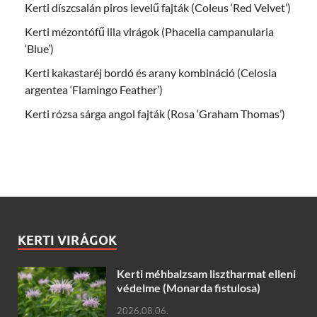
Kerti díszcsalán piros levelű fajták (Coleus ‘Red Velvet’)
Kerti mézontófű lila virágok (Phacelia campanularia
‘Blue’)
Kerti kakastaréj bordó és arany kombináció (Celosia
argentea ‘Flamingo Feather’)
Kerti rózsa sárga angol fajták (Rosa ‘Graham Thomas’)
KERTI VIRÁGOK
Kerti méhbalzsam lisztharmat elleni
védelme (Monarda fistulosa)
2026.08.06.