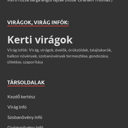
VIRÁGOK, VIRÁG INFÓK:
Kerti virágok
Virág infók: Virág, virágok, évelők, örökzöldek, talajtakarók,
balkon növények, szobanövények termesztése, gondozása,
ültetése, szaporítása
TÁRSOLDALAK
Kezdő kertész
Virág infó
Szobanövény infó
Gyógynövény infó