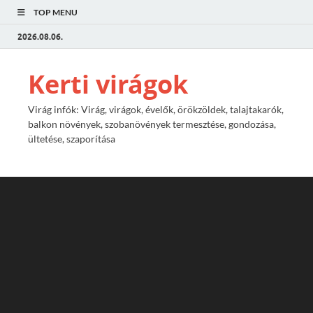
TOP MENU
2026.08.06.
Kerti virágok
Virág infók: Virág, virágok, évelők, örökzöldek, talajtakarók,
balkon növények, szobanövények termesztése, gondozása,
ültetése, szaporítása