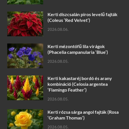
Kerti díszcsalán piros levelű fajták
(Coleus ‘Red Velvet’)
2026.08.06.
Kerti mézontófű lila virágok
(Phacelia campanularia ‘Blue’)
2026.08.05.
Kerti kakastaréj bordó és arany
kombináció (Celosia argentea
‘Flamingo Feather’)
2026.08.05.
Kerti rózsa sárga angol fajták (Rosa
‘Graham Thomas’)
2026.08.05.