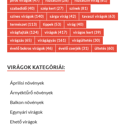
piros virágok
(47)
rózsaszín
(28)
rózsaszín virág
(61)
szabadidő
(40)
szép kert
(27)
színek
(81)
színes virágok
(140)
sárga virág
(42)
tavaszi virágok
(63)
természet
(113)
tippek
(53)
virág
(40)
virágfajták
(124)
virágok
(417)
virágos kert
(39)
virágzás
(65)
virágágyás
(161)
virágültetés
(30)
évelő bokros virágok
(46)
évelő cserjék
(31)
ültetés
(60)
VIRÁGOK KATEGÓRIÁI:
Áprilisi növények
Árnyéktűrő növények
Balkon növények
Egynyári virágok
Ehető virágok