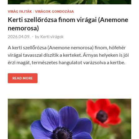
VIRÁG FAJTÁK
/
VIRÁGOK GONDOZÁSA
Kerti szellőrózsa finom virágai (Anemone
nemorosa)
2026.04.09.
-
by
Kerti virágok
A kerti szellőrózsa (Anemone nemorosa) finom, hófehér
virágai tavasszal díszítik a kerteket. Árnyas helyeken is jól
érzi magát, természetes hangulatot varázsolva a kertbe.
READ MORE