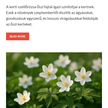
A kerti szellőrózsa őszi fajtái igazi színfoltjai a kertnek.
Ezek a növények szeptembertől díszítik az ágyásokat,
gondozásuk egyszerű, és hosszú virágzásukkal feldobják
az őszi kerteket.
READ MORE