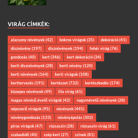
VIRÁG CÍMKÉK:
alacsony növények
(42)
bokros virágok
(35)
dekoráció
(41)
dísznövény
(197)
dísznövények
(194)
fehér virág
(76)
gondozás
(40)
kert
(346)
kert dekoráció
(34)
kerti dísznövények
(28)
kerti növény
(120)
kerti növények
(164)
kerti virágok
(108)
kerttervezés
(191)
kertészet
(732)
kertészkedés
(174)
közepes növények
(49)
lila virág
(65)
magas növésű évelő virágok
(42)
nagyméretű növények
(28)
népszerű virágok
(95)
növények
(445)
növénygondozás
(133)
növényápolás
(302)
piros virágok
(47)
rózsaszín
(28)
rózsaszín virág
(61)
szabadidő
(40)
szép kert
(27)
színek
(81)