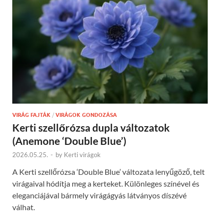
VIRÁG FAJTÁK
/
VIRÁGOK GONDOZÁSA
Kerti szellőrózsa dupla változatok
(Anemone ‘Double Blue’)
2026.05.25.
-
by
Kerti virágok
A Kerti szellőrózsa ‘Double Blue’ változata lenyűgöző, telt
virágaival hódítja meg a kerteket. Különleges színével és
eleganciájával bármely virágágyás látványos díszévé
válhat.