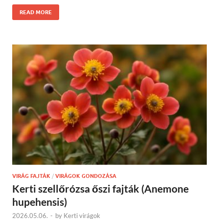
READ MORE
VIRÁG FAJTÁK
/
VIRÁGOK GONDOZÁSA
Kerti szellőrózsa őszi fajták (Anemone
hupehensis)
2026.05.06.
-
by
Kerti virágok