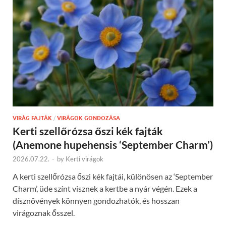
VIRÁG FAJTÁK
/
VIRÁGOK GONDOZÁSA
Kerti szellőrózsa őszi kék fajták
(Anemone hupehensis ‘September Charm’)
2026.07.22.
-
by
Kerti virágok
A kerti szellőrózsa őszi kék fajtái, különösen az ‘September
Charm’, üde színt visznek a kertbe a nyár végén. Ezek a
dísznövények könnyen gondozhatók, és hosszan
virágoznak ősszel.