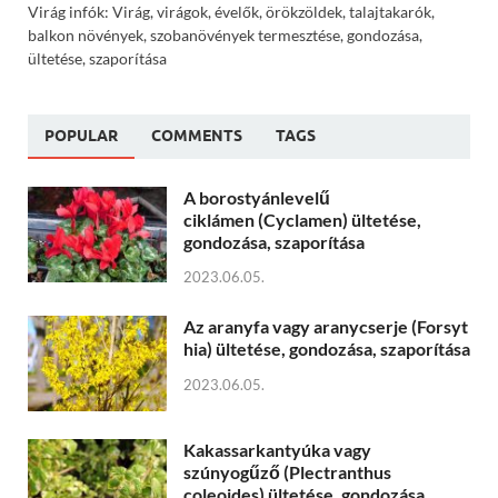
Virág infók: Virág, virágok, évelők, örökzöldek, talajtakarók,
balkon növények, szobanövények termesztése, gondozása,
ültetése, szaporítása
POPULAR
COMMENTS
TAGS
A borostyánlevelű
ciklámen (Cyclamen) ültetése,
gondozása, szaporítása
2023.06.05.
Az aranyfa vagy aranycserje (Forsyt
hia) ültetése, gondozása, szaporítása
2023.06.05.
Kakassarkantyúka vagy
szúnyogűző (Plectranthus
coleoides) ültetése, gondozása,