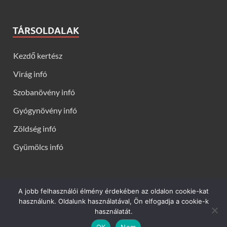
TÁRSOLDALAK
Kezdő kertész
Virág infó
Szobanövény infó
Gyógynövény infó
Zöldség infó
Gyümölcs infó
A jobb felhasználói élmény érdekében az oldalon cookie-kat
Kerti virágok - Virág infók: Virág, virágok, évelők, örökzöldek,
használunk. Oldalunk használatával, Ön elfogadja a cookie-k
talajtakarók, balkon növények, szobanövények termesztése,
használatát.
gondozása, ültetése, szaporítása
OK
Nem