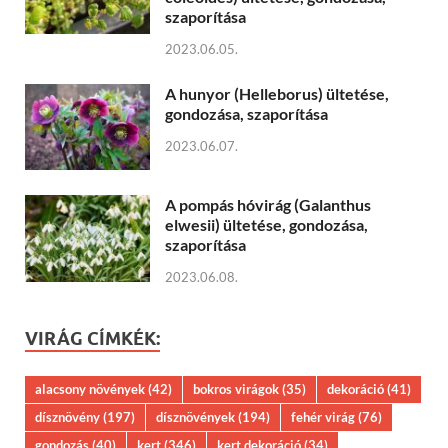
szaporítása
2023.06.05.
A hunyor (Helleborus) ültetése,
gondozása, szaporítása
2023.06.07.
A pompás hóvirág (Galanthus
elwesii) ültetése, gondozása,
szaporítása
2023.06.08.
VIRÁG CÍMKÉK:
alacsony növények
(42)
bokros virágok
(35)
dekoráció
(41)
dísznövény
(197)
dísznövények
(194)
fehér virág
(76)
gondozás
(40)
kert
(346)
kert dekoráció
(34)