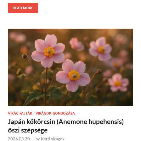
READ MORE
VIRÁG FAJTÁK
/
VIRÁGOK GONDOZÁSA
Japán kökörcsin (Anemone hupehensis)
őszi szépsége
2026.03.30.
-
by
Kerti virágok