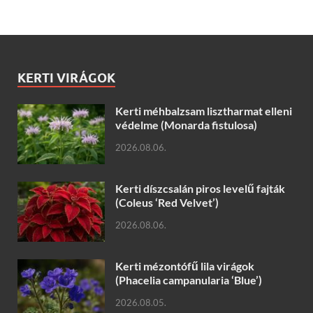
KERTI VIRÁGOK
Kerti méhbalzsam lisztharmat elleni
védelme (Monarda fistulosa)
2026.08.06.
Kerti díszcsalán piros levelű fajták
(Coleus ‘Red Velvet’)
2026.08.06.
Kerti mézontófű lila virágok
(Phacelia campanularia ‘Blue’)
2026.08.05.