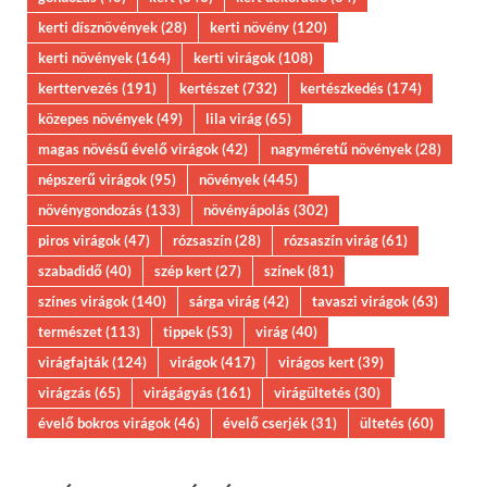
kerti dísznövények
(28)
kerti növény
(120)
kerti növények
(164)
kerti virágok
(108)
kerttervezés
(191)
kertészet
(732)
kertészkedés
(174)
közepes növények
(49)
lila virág
(65)
magas növésű évelő virágok
(42)
nagyméretű növények
(28)
népszerű virágok
(95)
növények
(445)
növénygondozás
(133)
növényápolás
(302)
piros virágok
(47)
rózsaszín
(28)
rózsaszín virág
(61)
szabadidő
(40)
szép kert
(27)
színek
(81)
színes virágok
(140)
sárga virág
(42)
tavaszi virágok
(63)
természet
(113)
tippek
(53)
virág
(40)
virágfajták
(124)
virágok
(417)
virágos kert
(39)
virágzás
(65)
virágágyás
(161)
virágültetés
(30)
évelő bokros virágok
(46)
évelő cserjék
(31)
ültetés
(60)