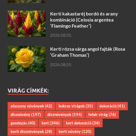
Kerti kakastaréj bordó és arany
kombináció (Celosia argentea
‘Flamingo Feather’)
2026.08.05.
Kerti rózsa sárga angol fajták (Rosa
‘Graham Thomas’)
2026.08.05.
VIRÁG CÍMKÉK:
alacsony növények
(42)
bokros virágok
(35)
dekoráció
(41)
dísznövény
(197)
dísznövények
(194)
fehér virág
(76)
gondozás
(40)
kert
(346)
kert dekoráció
(34)
kerti dísznövények
(28)
kerti növény
(120)