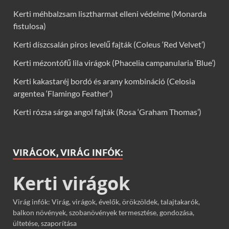
Kerti méhbalzsam lisztharmat elleni védelme (Monarda
fistulosa)
Kerti díszcsalán piros levelű fajták (Coleus ‘Red Velvet’)
Kerti mézontófű lila virágok (Phacelia campanularia ‘Blue’)
Kerti kakastaréj bordó és arany kombináció (Celosia
argentea ‘Flamingo Feather’)
Kerti rózsa sárga angol fajták (Rosa ‘Graham Thomas’)
VIRÁGOK, VIRÁG INFÓK:
Kerti virágok
Virág infók: Virág, virágok, évelők, örökzöldek, talajtakarók,
balkon növények, szobanövények termesztése, gondozása,
ültetése, szaporítása