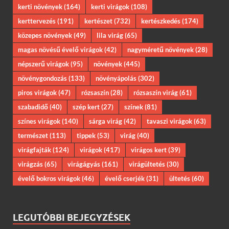
kerti növények
(164)
kerti virágok
(108)
kerttervezés
(191)
kertészet
(732)
kertészkedés
(174)
közepes növények
(49)
lila virág
(65)
magas növésű évelő virágok
(42)
nagyméretű növények
(28)
népszerű virágok
(95)
növények
(445)
növénygondozás
(133)
növényápolás
(302)
piros virágok
(47)
rózsaszín
(28)
rózsaszín virág
(61)
szabadidő
(40)
szép kert
(27)
színek
(81)
színes virágok
(140)
sárga virág
(42)
tavaszi virágok
(63)
természet
(113)
tippek
(53)
virág
(40)
virágfajták
(124)
virágok
(417)
virágos kert
(39)
virágzás
(65)
virágágyás
(161)
virágültetés
(30)
évelő bokros virágok
(46)
évelő cserjék
(31)
ültetés
(60)
LEGUTÓBBI BEJEGYZÉSEK