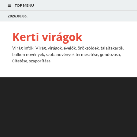
TOP MENU
2026.08.06.
Kerti virágok
Virág infók: Virág, virágok, évelők, örökzöldek, talajtakarók,
balkon növények, szobanövények termesztése, gondozása,
ültetése, szaporítása