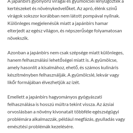
A japánbirs gyönyörű virágai és gyümölcsei lenyűgözték a
kertészeket és növénykedvelőket. Az apró, élénk színű
virágok sokszor korábban nem látott pompával nyílnak.
Különleges megjelenésük miatt a japánbirs hamar
elterjedt az egész világon, és népszerűsége folyamatosan
növekszik.
Azonban a japánbirs nem csak szépsége miatt különleges,
hanem felhasználási lehetőségei miatt is. A gyümölcse,
amely hasonlít a kisalmához, ehető, és számos kulináris
készítményben felhasználják. A gyümölcslé, lekvár vagy
likőr formájában élvezhetjük az ízét.
Emellett a japánbirs hagyományos gyógyászati
felhasználása is hosszú múltra tekint vissza. Az ázsiai
orvoslásban a növény kivonatait többféle egészségügyi
problémára alkalmazzák, például megfázás, gyulladás vagy
emésztési problémák kezelésére.