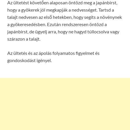
Az ültetést követően alaposan öntözd meg a japánbirst,
hogy a gyökerek jól megkapják a nedvességet. Tartsd a
talajt nedvesen az első hetekben, hogy segíts a növénynek
a gyökeresedésben. Ezután rendszeresen öntözd a
japánbirst, de ügyelj arra, hogy ne hagyd túllocsolva vagy
szárazon a talajt.
Az ültetés és az ápolás folyamatos figyelmet és
gondoskodást igényel.