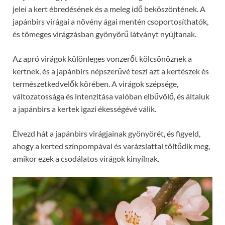
jelei a kert ébredésének és a meleg idő beköszöntének. A
japánbirs virágai a növény ágai mentén csoportosíthatók,
és tömeges virágzásban gyönyörű látványt nyújtanak.
Az apró virágok különleges vonzerőt kölcsönöznek a
kertnek, és a japánbirs népszerűvé teszi azt a kertészek és
természetkedvelők körében. A virágok szépsége,
változatossága és intenzitása valóban elbűvölő, és általuk
a japánbirs a kertek igazi ékességévé válik.
Élvezd hát a japánbirs virágjainak gyönyörét, és figyeld,
ahogy a kerted színpompával és varázslattal töltődik meg,
amikor ezek a csodálatos virágok kinyílnak.