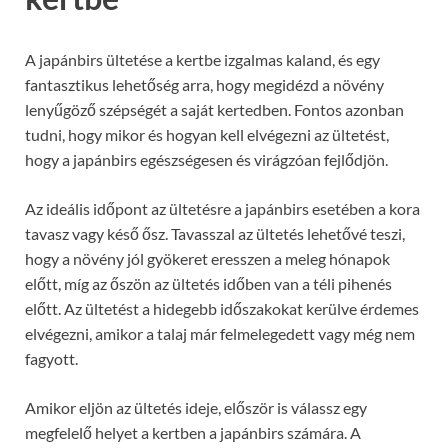
A japánbirs ültetése a kertbe izgalmas kaland, és egy
fantasztikus lehetőség arra, hogy megidézd a növény
lenyűgöző szépségét a saját kertedben. Fontos azonban
tudni, hogy mikor és hogyan kell elvégezni az ültetést,
hogy a japánbirs egészségesen és virágzóan fejlődjön.
Az ideális időpont az ültetésre a japánbirs esetében a kora
tavasz vagy késő ősz. Tavasszal az ültetés lehetővé teszi,
hogy a növény jól gyökeret eresszen a meleg hónapok
előtt, míg az őszön az ültetés időben van a téli pihenés
előtt. Az ültetést a hidegebb időszakokat kerülve érdemes
elvégezni, amikor a talaj már felmelegedett vagy még nem
fagyott.
Amikor eljön az ültetés ideje, először is válassz egy
megfelelő helyet a kertben a japánbirs számára. A