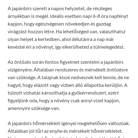
A japánbirs szereti a napos helyzetet, de részleges
árnyékban is megél. Ideális esetben napi 6-8 óra napfényt
kapjon, hogy egészségesen növekedjen és gazdag
virágzást hozzon létre. Ha lehetőséged van, választhatsz
olyan helyet a kertedben, ahol délutánra a nap már
kevésbé éri a növényt, így elkerülheted a túlmelegedést.
Az öntözés során fontos figyelmet szentelni a japánbirs
vízigényére. Általában rendszeres és mérsékelt öntözésre
van szüksége. A talajnak kissé nedvesnek kell lennie, de ne
hagyd, hogy elázott vagy vízben álló állapotba kerüljön. A
túlzott vízhatás károsíthatja a gyökérrendszert, ezért
figyeljünk oda, hogy a növény csak annyi vizet kapjon,
amennyire szüksége van.
A japánbirs hőmérsékleti igényei meglehetősen változóak.
Általában jól tűri az enyhe és mérsékelt hőmérsékletet.