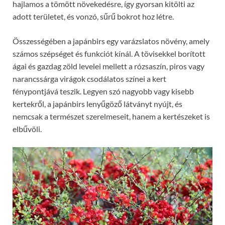
hajlamos a tömött növekedésre, így gyorsan kitölti az
adott területet, és vonzó, sűrű bokrot hoz létre.
Összességében a japánbirs egy varázslatos növény, amely
számos szépséget és funkciót kínál. A tövisekkel borított
ágai és gazdag zöld levelei mellett a rózsaszín, piros vagy
narancssárga virágok csodálatos színei a kert
fénypontjává teszik. Legyen szó nagyobb vagy kisebb
kertekről, a japánbirs lenyűgöző látványt nyújt, és
nemcsak a természet szerelmeseit, hanem a kertészeket is
elbűvöli.