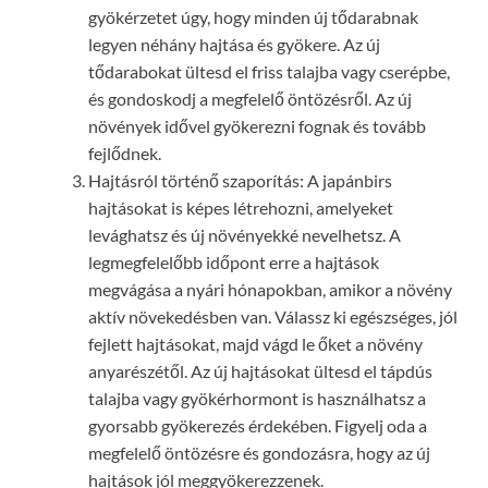
gyökérzetet úgy, hogy minden új tődarabnak
legyen néhány hajtása és gyökere. Az új
tődarabokat ültesd el friss talajba vagy cserépbe,
és gondoskodj a megfelelő öntözésről. Az új
növények idővel gyökerezni fognak és tovább
fejlődnek.
Hajtásról történő szaporítás: A japánbirs
hajtásokat is képes létrehozni, amelyeket
levághatsz és új növényekké nevelhetsz. A
legmegfelelőbb időpont erre a hajtások
megvágása a nyári hónapokban, amikor a növény
aktív növekedésben van. Válassz ki egészséges, jól
fejlett hajtásokat, majd vágd le őket a növény
anyarészétől. Az új hajtásokat ültesd el tápdús
talajba vagy gyökérhormont is használhatsz a
gyorsabb gyökerezés érdekében. Figyelj oda a
megfelelő öntözésre és gondozásra, hogy az új
hajtások jól meggyökerezzenek.