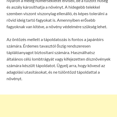
Nyáron a meleg hőmérsékletet elviseli, de a túlzott hőség
és aszály károsíthatja a növényt. A hidegebb telekkel
szemben viszont viszonylag ellenálló, és képes tolerálni a
rövid ideig tartó fagyokat is. Amennyiben erősebb
fagyoknak van kitéve, a növény védelmére szükség lehet.
Az öntözés mellett a tápoldatozás is fontos a japánbirs
számára. Érdemes tavasztól őszig rendszeresen
táplálóanyagot biztosítani számára. Használhatsz
általános célú lombtrágyát vagy kifejezetten dísznövények
számára készült tápoldatot. Ügyelj arra, hogy kövesd az
adagolási utasításokat, és ne túlöntözd tápoldattal a
növényt.