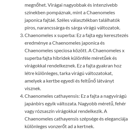
megnőhet. Virágai nagyobbak és intenzívebb
színekben pompáznak, mint a Chaenomeles
japonica fajtáé. Széles választékban találhatók
piros, narancssárga és sárga virágú változatok.
Chaenomeles x superba: Ez a fajta egy keresztezés
eredménye a Chaenomeles japonica és
Chaenomeles speciosa között. A Chaenomeles x
superba fajta hibridek különféle méretűek és
virágokkal rendelkeznek. Ez a fajta gyakran hoz
létre különleges, tarka virágú változatokat,
amelyek a kertbe egyedi és feltűnő látványt
visznek.
Chaenomeles cathayensis: Ez a fajta a nagyvirágú
japánbirs egyik változata. Nagyobb méretű, fehér
vagy rózsaszín virágokkal rendelkezik. A
Chaenomeles cathayensis szépsége és eleganciája
különleges vonzerőt ad a kertnek.