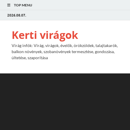
TOP MENU
2026.08.07.
Kerti virágok
Virág infók: Virág, virágok, évelők, örökzöldek, talajtakarók,
balkon növények, szobanövények termesztése, gondozása,
ültetése, szaporítása