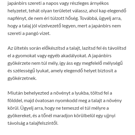
japánbirs szereti a napos vagy részleges árnyékos
helyzetet, tehát olyan területet válassz, ahol kap elegendő
napfényt, de nem éri túlzott hőség. Továbbá, ügyelj arra,
hogy a talaj jól vízelvezető legyen, mert a japánbirs nem
szereti a pangó vizet.
Az ültetés során előkészítsd a talajt, lazítsd fel és távolítsd
el a gyomokat vagy egyéb akadályokat. A japánbirs
gyökérzete nem túl mély, így áss egy megfelelő mélységű
és szélességű lyukat, amely elegendő helyet biztosít a
gyökérzetnek.
Miután behelyezted a növényt a lyukba, töltsd fel a
földdel, majd óvatosan nyomkodd meg a talajt a növény
körül. Ügyelj arra, hogy ne temeszd el túl mélyre a
gyökereket, és a tőnél maradjon körülbelül egy ujjnyi
távolság a talajfelszíntől.