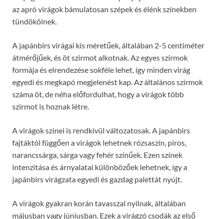
az apró virágok bámulatosan szépek és élénk színekben
tündökölnek.
A japánbirs virágai kis méretűek, általában 2-5 centiméter
átmérőjűek, és öt szirmot alkotnak. Az egyes szirmok
formája és elrendezése sokféle lehet, így minden virág
egyedi és megkapó megjelenést kap. Az általános szirmok
száma öt, de néha előfordulhat, hogy a virágok több
szirmot is hoznak létre.
A virágok színei is rendkívül változatosak. A japánbirs
fajtáktól függően a virágok lehetnek rózsaszín, piros,
narancssárga, sárga vagy fehér színűek. Ezen színek
intenzitása és árnyalatai különbözőek lehetnek, így a
japánbirs virágzata egyedi és gazdag palettát nyújt.
A virágok gyakran korán tavasszal nyílnak, általában
májusban vagy júniusban. Ezek a virágzó csodák az első