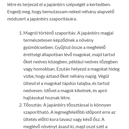
létre és terjeszd el a japánbirs szépségét a kertedben.
Engedj meg, hogy bemutassam neked néhány alapvető
módszert a japánbirs szaporítására.
Magról történő szaporítás: A japánbirs magjai
természetesen képződnek a növény
gyümölcseiben. Gyűjtsd össze a megfelelő
érettségi állapotban lévő magokat, majd tartsd
őket nedves közegben, például nedves tőzegben
vagy homokban. Ezután helyezd a magokat hideg
vízbe, hogy áztasd őket néhány napig. Végül
ültesd el a magokat tápdús talajba, és tartsd
nedvesen. Idővel a magok kikelnek, és apró
hajtásokat hoznak létre.
Tőosztás: A japánbirs tőosztással is könnyen
szaporítható. A legmegfelelőbb időpont erre az
ültetés előtti kora tavasz vagy késő ősz. A
meglévő növényt ásasd ki, majd oszd szét a