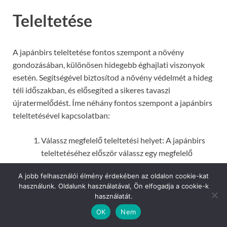
Teleltetése
A japánbirs teleltetése fontos szempont a növény
gondozásában, különösen hidegebb éghajlati viszonyok
esetén. Segítségével biztosítod a növény védelmét a hideg
téli időszakban, és elősegíted a sikeres tavaszi
újratermelődést. Íme néhány fontos szempont a japánbirs
teleltetésével kapcsolatban:
Válassz megfelelő teleltetési helyet: A japánbirs
teleltetéséhez először válassz egy megfelelő
helyet. Ideális esetben olyan helyet keresel, ahol a
A jobb felhasználói élmény érdekében az oldalon cookie-kat
növényt védik a hideg szelek és a szélsőséges
használunk. Oldalunk használatával, Ön elfogadja a cookie-k
hideg. Például a kertben egy fal mellett, vagy egy
használatát.
fólia alatt található helyzet kiváló lehet a védelem
OK
Nem
szempontjából.