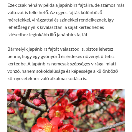
Ezek csak néhány példa a japánbirs fajtáira, de számos más
változat is fellelhető. Az egyes fajták különböző
méretekkel, virágzattal és színekkel rendelkeznek, így
lehetőség nyílik kiválasztani a saját kertedhez és
ízlésedhez leginkább illő japánbirs fajtát.
Bármelyik japánbirs fajtát választod is, biztos lehetsz
benne, hogy egy gyönyörű és érdekes növényt ültetsz
kertedbe. A japánbirs nemcsak szépséges virágai miatt
vonzó, hanem sokoldalúsága és képessége a különböző
környezetekhez való alkalmazkodása is.