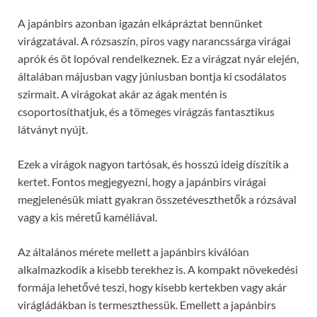
A japánbirs azonban igazán elkápráztat bennünket
virágzatával. A rózsaszín, piros vagy narancssárga virágai
aprók és öt lopóval rendelkeznek. Ez a virágzat nyár elején,
általában májusban vagy júniusban bontja ki csodálatos
szirmait. A virágokat akár az ágak mentén is
csoportosíthatjuk, és a tömeges virágzás fantasztikus
látványt nyújt.
Ezek a virágok nagyon tartósak, és hosszú ideig díszítik a
kertet. Fontos megjegyezni, hogy a japánbirs virágai
megjelenésük miatt gyakran összetéveszthetők a rózsával
vagy a kis méretű kaméliával.
Az általános mérete mellett a japánbirs kiválóan
alkalmazkodik a kisebb terekhez is. A kompakt növekedési
formája lehetővé teszi, hogy kisebb kertekben vagy akár
virágládákban is termeszthessük. Emellett a japánbirs