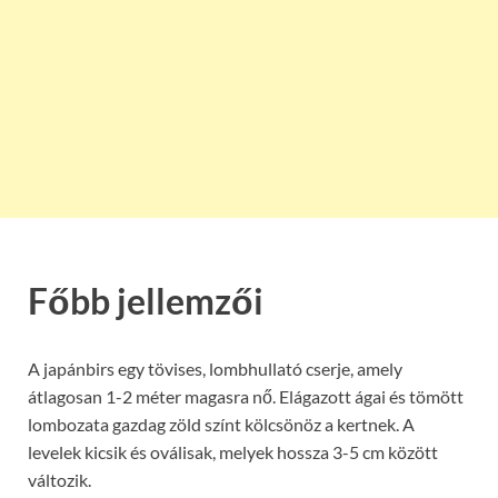
Főbb jellemzői
A japánbirs egy tövises, lombhullató cserje, amely
átlagosan 1-2 méter magasra nő. Elágazott ágai és tömött
lombozata gazdag zöld színt kölcsönöz a kertnek. A
levelek kicsik és oválisak, melyek hossza 3-5 cm között
változik.