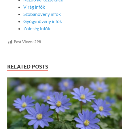
Virág infók
Szobanövény infók
Gyógynövény infók
Zöldség infók
Post Views:
298
RELATED POSTS