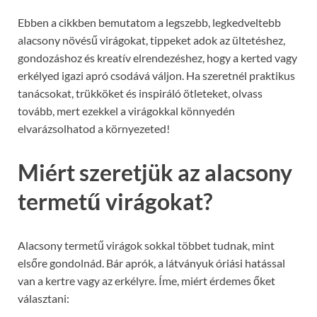
Ebben a cikkben bemutatom a legszebb, legkedveltebb
alacsony növésű virágokat, tippeket adok az ültetéshez,
gondozáshoz és kreatív elrendezéshez, hogy a kerted vagy
erkélyed igazi apró csodává váljon. Ha szeretnél praktikus
tanácsokat, trükköket és inspiráló ötleteket, olvass
tovább, mert ezekkel a virágokkal könnyedén
elvarázsolhatod a környezeted!
Miért szeretjük az alacsony
termetű virágokat?
Alacsony termetű virágok sokkal többet tudnak, mint
elsőre gondolnád. Bár aprók, a látványuk óriási hatással
van a kertre vagy az erkélyre. Íme, miért érdemes őket
választani: