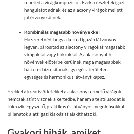
teheted a virágkompozíciót. Ezek a részletek igazi
hangulatot adnak, és az alacsony virágok mellett
jól érvényesülnek.
Kombinálás magasabb növényekkel
Ha szeretnéd, hogy a kerted igazán látványos
legyen, párosítsd az alacsony virágokat magasabb
virágokkal vagy bokrokkal. Az alacsonyabb
növények előtérbe kerülnek, míg a magasabbak
hátteret biztosítanak, így egész területen
egységes és harmonikus látványt kapsz.
Ezekkel a kreatív ötletekkel az alacsony termetű virágok
nemcsak színt visznek a kertedbe, hanem a te stílusodat is
tükrözik. Egyszerű, praktikus és látványos megoldásokkal
pillanatok alatt igazi kis oázist alakíthatsz ki.
Gyakori hibák, amiket