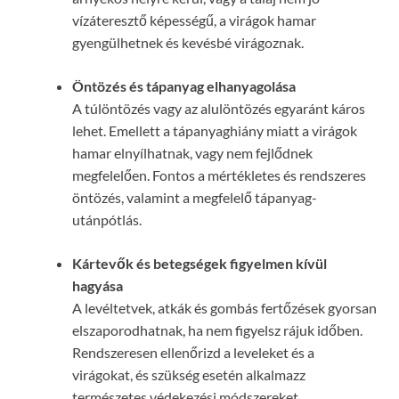
vízáteresztő képességű, a virágok hamar
gyengülhetnek és kevésbé virágoznak.
Öntözés és tápanyag elhanyagolása
A túlöntözés vagy az alulöntözés egyaránt káros
lehet. Emellett a tápanyaghiány miatt a virágok
hamar elnyílhatnak, vagy nem fejlődnek
megfelelően. Fontos a mértékletes és rendszeres
öntözés, valamint a megfelelő tápanyag-
utánpótlás.
Kártevők és betegségek figyelmen kívül
hagyása
A levéltetvek, atkák és gombás fertőzések gyorsan
elszaporodhatnak, ha nem figyelsz rájuk időben.
Rendszeresen ellenőrizd a leveleket és a
virágokat, és szükség esetén alkalmazz
természetes védekezési módszereket.