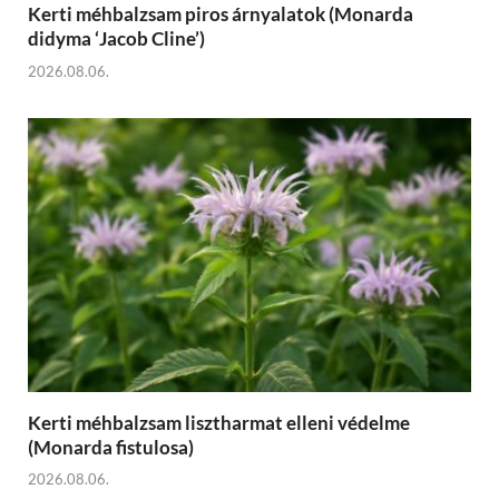
Kerti méhbalzsam piros árnyalatok (Monarda
didyma ‘Jacob Cline’)
2026.08.06.
Kerti méhbalzsam lisztharmat elleni védelme
(Monarda fistulosa)
2026.08.06.