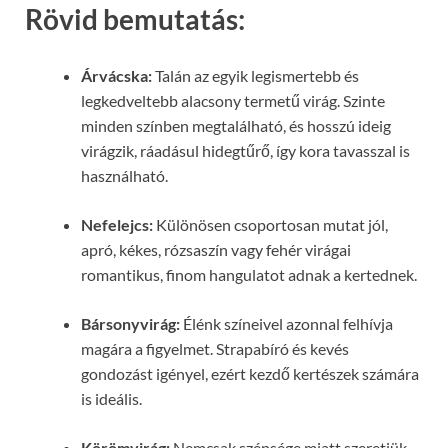
Rövid bemutatás:
Árvácska:
Talán az egyik legismertebb és
legkedveltebb alacsony termetű virág. Szinte
minden színben megtalálható, és hosszú ideig
virágzik, ráadásul hidegtűrő, így kora tavasszal is
használható.
Nefelejcs:
Különösen csoportosan mutat jól,
apró, kékes, rózsaszín vagy fehér virágai
romantikus, finom hangulatot adnak a kertednek.
Bársonyvirág:
Élénk színeivel azonnal felhívja
magára a figyelmet. Strapabíró és kevés
gondozást igényel, ezért kezdő kertészek számára
is ideális.
Körömvirág:
Nemcsak szépsége miatt szeretjük,