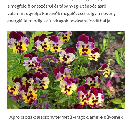
a megfelelő öntözésről és tápanyag-utánpótlásról,
valamint ügyelj a kártevők megelőzésére. Így a növény
energiáját mindig az új virágok hozására fordíthatja.
Apró csodák: alacsony termetű virágok, amik elbűvölnek