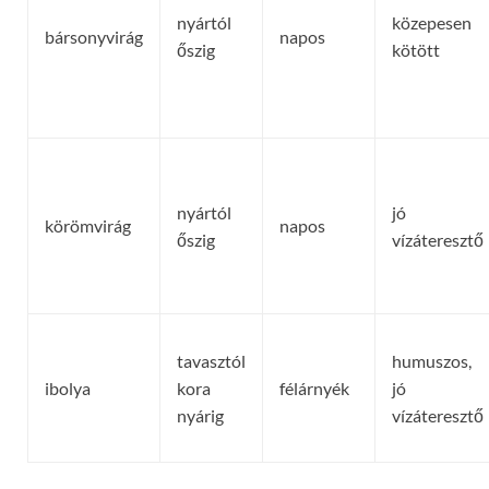
nyártól
közepesen
bársonyvirág
napos
őszig
kötött
nyártól
jó
körömvirág
napos
őszig
vízáteresztő
tavasztól
humuszos,
ibolya
kora
félárnyék
jó
nyárig
vízáteresztő