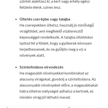
szintet alakítasz ki, a kert vagy erkély egész
felülete élénk, színes lesz.
Ültetés cserépbe vagy talajba
Ha cserepekben ültetsz, használj jó minőségű
virágföldet, ami megfelelő vízáteresztő
képességgel rendelkezik. A talajba ültetéskor
lazítsd fel a földet, hogy a gyökerek könnyen
terjedhessenek, és ne gyűljön meg a víz a
növények alatt.
Szinteltolásos elrendezés
Ha magasabb növényekkel kombinálod az
alacsony virágokat, gondolj a szinteltolásra. Az
alacsonyabb növényeket előre, a magasabbakat
hátra ültetve mélységet adhatsz a kertnek, és
minden virág jól látható marad.