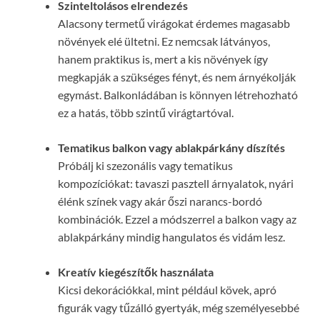
Szinteltolásos elrendezés
Alacsony termetű virágokat érdemes magasabb
növények elé ültetni. Ez nemcsak látványos,
hanem praktikus is, mert a kis növények így
megkapják a szükséges fényt, és nem árnyékolják
egymást. Balkonládában is könnyen létrehozható
ez a hatás, több szintű virágtartóval.
Tematikus balkon vagy ablakpárkány díszítés
Próbálj ki szezonális vagy tematikus
kompozíciókat: tavaszi pasztell árnyalatok, nyári
élénk színek vagy akár őszi narancs-bordó
kombinációk. Ezzel a módszerrel a balkon vagy az
ablakpárkány mindig hangulatos és vidám lesz.
Kreatív kiegészítők használata
Kicsi dekorációkkal, mint például kövek, apró
figurák vagy tűzálló gyertyák, még személyesebbé