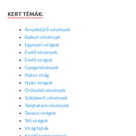
KERT TÉMÁK:
Árnyéktűrő növények
Balkon növények
Egynyári virágok
Évelő növények
Évelő virágok
Gyógynövények
Illatos virág
Nyári virágok
Örökzöld növények
Sziklakerti növények
Talajtakaró növények
Tavaszi virágok
Téli virágok
Virág fajták
Kezdő kertészeknek