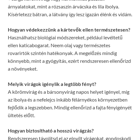
árnyalatokat, mint a rózsaszín árvácska és lila ibolya.
Kísérletezz bátran, a látvány így lesz igazán élénk és vidám.
Hogyan védekezzünk a kártevők ellen természetesen?
Használhatsz biológiai módszereket, például levéltetű
ellen katicabogarat. Neem olaj vagy természetes
rovarirtók szintén hatékonyak. A megelőzés mindig
könnyebb, mint a gyógyítás, ezért rendszeresen ellenőrizd
a növényeket.
Melyik virágok igénylik a legtöbb fényt?
A körömvirág és a bársonyvirág napos helyet igényel, míg
az ibolya és a nefelejcs inkább félárnyékos környezetben
fejlődik a legszebben. Mindig ellenőrizd a fajta fényigényét
ültetés előtt.
Hogyan biztosítható a hosszú virágzás?
Rendszeresen távolítsd el az elnyílt virágokat, gondoskodj