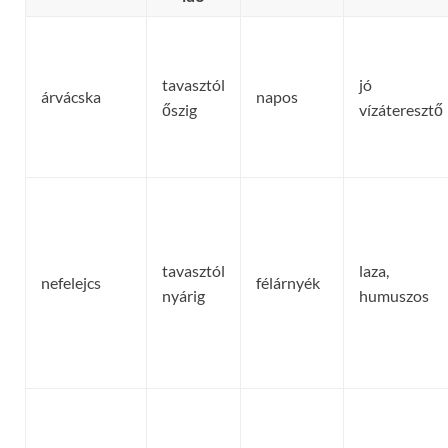
tavasztól
jó
árvácska
napos
őszig
vízáteresztő
tavasztól
laza,
nefelejcs
félárnyék
nyárig
humuszos