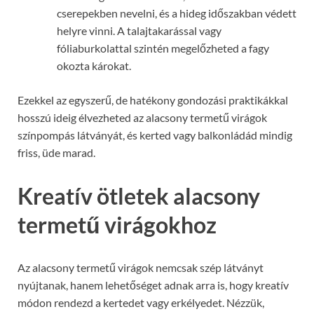
cserepekben nevelni, és a hideg időszakban védett
helyre vinni. A talajtakarással vagy
fóliaburkolattal szintén megelőzheted a fagy
okozta károkat.
Ezekkel az egyszerű, de hatékony gondozási praktikákkal
hosszú ideig élvezheted az alacsony termetű virágok
színpompás látványát, és kerted vagy balkonládád mindig
friss, üde marad.
Kreatív ötletek alacsony
termetű virágokhoz
Az alacsony termetű virágok nemcsak szép látványt
nyújtanak, hanem lehetőséget adnak arra is, hogy kreatív
módon rendezd a kertedet vagy erkélyedet. Nézzük,