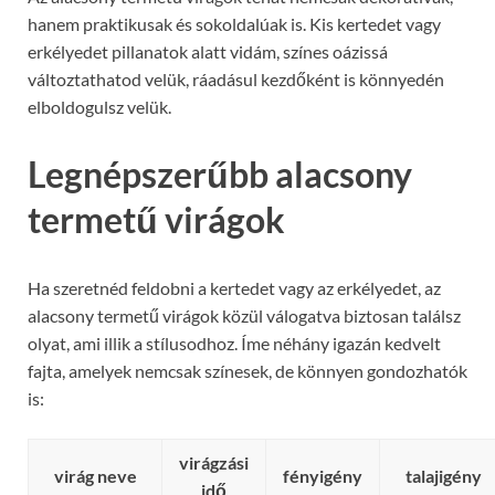
hanem praktikusak és sokoldalúak is. Kis kertedet vagy
erkélyedet pillanatok alatt vidám, színes oázissá
változtathatod velük, ráadásul kezdőként is könnyedén
elboldogulsz velük.
Legnépszerűbb alacsony
termetű virágok
Ha szeretnéd feldobni a kertedet vagy az erkélyedet, az
alacsony termetű virágok közül válogatva biztosan találsz
olyat, ami illik a stílusodhoz. Íme néhány igazán kedvelt
fajta, amelyek nemcsak színesek, de könnyen gondozhatók
is:
virágzási
virág neve
fényigény
talajigény
idő