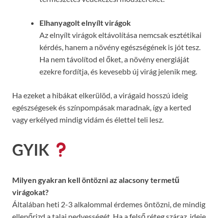
Elhanyagolt elnyílt virágok
Az elnyílt virágok eltávolítása nemcsak esztétikai
kérdés, hanem a növény egészségének is jót tesz.
Ha nem távolítod el őket, a növény energiáját
ezekre fordítja, és kevesebb új virág jelenik meg.
Ha ezeket a hibákat elkerülöd, a virágaid hosszú ideig
egészségesek és színpompásak maradnak, így a kerted
vagy erkélyed mindig vidám és élettel teli lesz.
GYIK
Milyen gyakran kell öntözni az alacsony termetű
virágokat?
Általában heti 2-3 alkalommal érdemes öntözni, de mindig
ellenőrizd a talaj nedvességét. Ha a felső réteg száraz, ideje