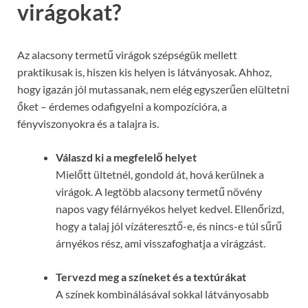
virágokat?
Az alacsony termetű virágok szépségük mellett
praktikusak is, hiszen kis helyen is látványosak. Ahhoz,
hogy igazán jól mutassanak, nem elég egyszerűen elültetni
őket – érdemes odafigyelni a kompozícióra, a
fényviszonyokra és a talajra is.
Válaszd ki a megfelelő helyet
Mielőtt ültetnél, gondold át, hová kerülnek a
virágok. A legtöbb alacsony termetű növény
napos vagy félárnyékos helyet kedvel. Ellenőrizd,
hogy a talaj jól vízáteresztő-e, és nincs-e túl sűrű
árnyékos rész, ami visszafoghatja a virágzást.
Tervezd meg a színeket és a textúrákat
A színek kombinálásával sokkal látványosabb