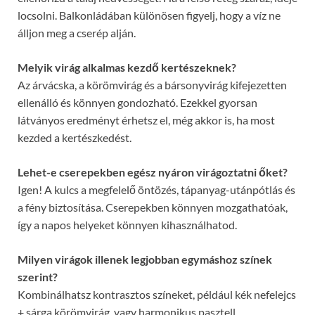
locsolni. Balkonládában különösen figyelj, hogy a víz ne
álljon meg a cserép alján.
Melyik virág alkalmas kezdő kertészeknek?
Az árvácska, a körömvirág és a bársonyvirág kifejezetten
ellenálló és könnyen gondozható. Ezekkel gyorsan
látványos eredményt érhetsz el, még akkor is, ha most
kezded a kertészkedést.
Lehet-e cserepekben egész nyáron virágoztatni őket?
Igen! A kulcs a megfelelő öntözés, tápanyag-utánpótlás és
a fény biztosítása. Cserepekben könnyen mozgathatóak,
így a napos helyeket könnyen kihasználhatod.
Milyen virágok illenek legjobban egymáshoz színek
szerint?
Kombinálhatsz kontrasztos színeket, például kék nefelejcs
+ sárga körömvirág, vagy harmonikus pasztell