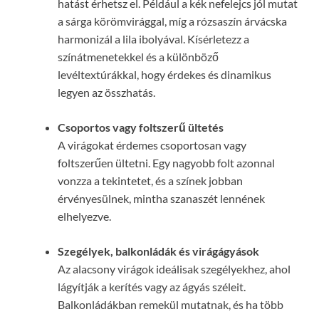
hatást érhetsz el. Például a kék nefelejcs jól mutat
a sárga körömvirággal, míg a rózsaszín árvácska
harmonizál a lila ibolyával. Kísérletezz a
színátmenetekkel és a különböző
levéltextúrákkal, hogy érdekes és dinamikus
legyen az összhatás.
Csoportos vagy foltszerű ültetés
A virágokat érdemes csoportosan vagy
foltszerűen ültetni. Egy nagyobb folt azonnal
vonzza a tekintetet, és a színek jobban
érvényesülnek, mintha szanaszét lennének
elhelyezve.
Szegélyek, balkonládák és virágágyások
Az alacsony virágok ideálisak szegélyekhez, ahol
lágyítják a kerítés vagy az ágyás széleit.
Balkonládákban remekül mutatnak, és ha több