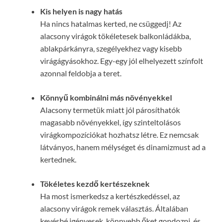
Kis helyen is nagy hatás
Ha nincs hatalmas kerted, ne csüggedj! Az
alacsony virágok tökéletesek balkonládákba,
ablakpárkányra, szegélyekhez vagy kisebb
virágágyásokhoz. Egy-egy jól elhelyezett színfolt
azonnal feldobja a teret.
Könnyű kombinálni más növényekkel
Alacsony termetük miatt jól párosíthatók
magasabb növényekkel, így szinteltolásos
virágkompozíciókat hozhatsz létre. Ez nemcsak
látványos, hanem mélységet és dinamizmust ad a
kertednek.
Tökéletes kezdő kertészeknek
Ha most ismerkedsz a kertészkedéssel, az
alacsony virágok remek választás. Általában
kevésbé igényesek, könnyebb őket gondozni, és