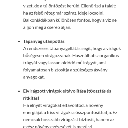
vizet, de a túlöntözést kerüld. Ellenőrizd a talajt:
ha az felső réteg már száraz, ideje locsolni.
Balkonládákban különösen fontos, hogy a víz ne
álljon meg a cserép alján.
Tápanyag utánpótlás
A rendszeres tápanyagellátás segít, hogy a virágok
bőségesen virágozzanak. Használhatsz organikus
trágyát vagy lassan oldódó műtrágyát, ami
folyamatosan biztosítja a szükséges ásványi
anyagokat.
Elvirágzott virágok eltávolítása (tőosztás és
ritkítás)
Ha elnyílt virágokat eltávolítod, a növény
energiáját a friss virágokra összpontosíthatja. Ez
nemcsak hosszabb virágzást biztosít, hanem az
egész növény egészségét is megőrzi.