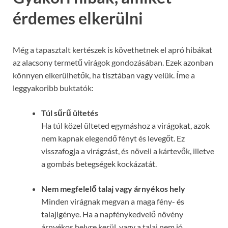
érdemes elkerülni
Még a tapasztalt kertészek is követhetnek el apró hibákat
az alacsony termetű virágok gondozásában. Ezek azonban
könnyen elkerülhetők, ha tisztában vagy velük. Íme a
leggyakoribb buktatók:
Túl sűrű ültetés
Ha túl közel ülteted egymáshoz a virágokat, azok
nem kapnak elegendő fényt és levegőt. Ez
visszafogja a virágzást, és növeli a kártevők, illetve
a gombás betegségek kockázatát.
Nem megfelelő talaj vagy árnyékos hely
Minden virágnak megvan a maga fény- és
talajigénye. Ha a napfénykedvelő növény
árnyékos helyre kerül, vagy a talaj nem jó