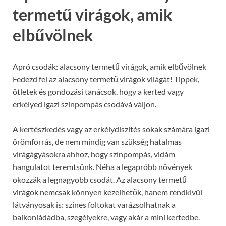
termetű virágok, amik
elbűvölnek
Apró csodák: alacsony termetű virágok, amik elbűvölnek
Fedezd fel az alacsony termetű virágok világát! Tippek,
ötletek és gondozási tanácsok, hogy a kerted vagy
erkélyed igazi színpompás csodává váljon.
A kertészkedés vagy az erkélydíszítés sokak számára igazi
örömforrás, de nem mindig van szükség hatalmas
virágágyásokra ahhoz, hogy színpompás, vidám
hangulatot teremtsünk. Néha a legapróbb növények
okozzák a legnagyobb csodát. Az alacsony termetű
virágok nemcsak könnyen kezelhetők, hanem rendkívül
látványosak is: színes foltokat varázsolhatnak a
balkonládádba, szegélyekre, vagy akár a mini kertedbe.