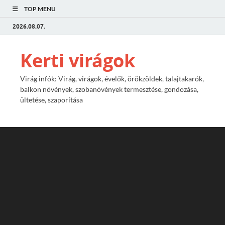
TOP MENU
2026.08.07.
Kerti virágok
Virág infók: Virág, virágok, évelők, örökzöldek, talajtakarók,
balkon növények, szobanövények termesztése, gondozása,
ültetése, szaporítása