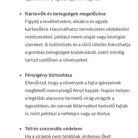
Kártevők és betegségek megelőzése
Figyelj a levéltetvekre, atkákra és egyéb
kártevőkre. Használhatsz természetes védekezési
módszereket, például neem olajat vagy biológiai
szereket. A túlöntözés és a sűrű ültetés fokozhatja
a gombás betegségek kialakulását, ezért mindig
tartsd szellősen a növényeket.
Fényigény biztosítása
Ellenőrizd, hogy a növények a fajta igényeinek
megfelelő mennyiségű fényt kapják. Napos helyen
a legtöbb alacsony termetű virág virágzik a
legszebben, de vannak félárnyékot kedvelő fajták
is, mint például a nefelejcs vagy az ibolya.
Téli és szezonális védelem
Ha a virágok nem télállóak, érdemes őket