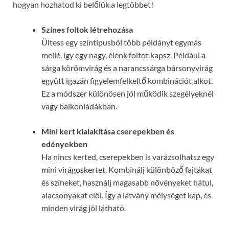
hogyan hozhatod ki belőlük a legtöbbet!
Színes foltok létrehozása
Ültess egy színtípusból több példányt egymás
mellé, így egy nagy, élénk foltot kapsz. Például a
sárga körömvirág és a narancssárga bársonyvirág
együtt igazán figyelemfelkeltő kombinációt alkot.
Ez a módszer különösen jól működik szegélyeknél
vagy balkonládákban.
Mini kert kialakítása cserepekben és
edényekben
Ha nincs kerted, cserepekben is varázsolhatsz egy
mini virágoskertet. Kombinálj különböző fajtákat
és színeket, használj magasabb növényeket hátul,
alacsonyakat elöl. Így a látvány mélységet kap, és
minden virág jól látható.