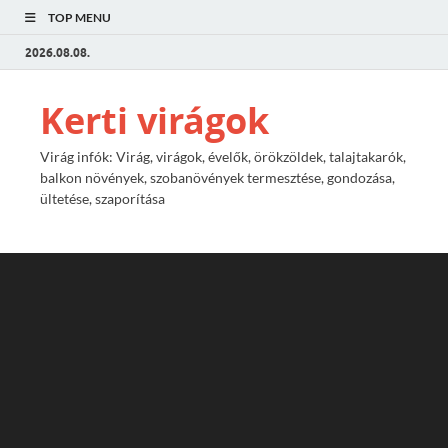
TOP MENU
2026.08.08.
Kerti virágok
Virág infók: Virág, virágok, évelők, örökzöldek, talajtakarók,
balkon növények, szobanövények termesztése, gondozása,
ültetése, szaporítása