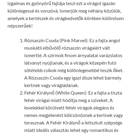
izgalmas és gyönyörű fajtája teszi ezt a virágot igazán
különlegessé és vonzóvá. Ismerjük meg néhány közülük,
amelyek a kertészek és virágkedvelők körében különösen
népszerűek!
Rózsaszín Csoda (Pink Marvel): Ez a fajta angol
muskátli elbűvölő rózsaszín virágaiért vált
ismertté. A szirmok finom árnyalatai varázslatos
látványt nyújtanak, és a virágok közepén futó
sötétebb csíkok még különlegesebbé teszik őket.
A Rózsaszín Csoda egy igazi dísze lehet bármely
kertnek vagy virágládának.
Fehér Királynő (White Queen): Ez a fajta a tiszta
fehér virágai miatt hódítja meg a szíveket. A
levelekkel körülvett fehér virágok elegáns és
nemes megjelenést kölcsönöznek a kertnek vagy
terasznak. A Fehér Királynő a letisztult szépsége
miatt ideális választás lehet egy romantikus és