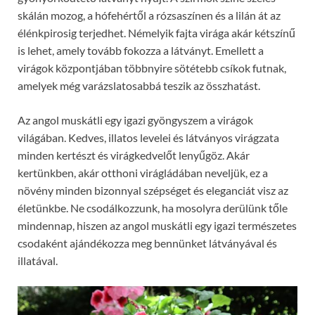
skálán mozog, a hófehértől a rózsaszínen és a lilán át az
élénkpirosig terjedhet. Némelyik fajta virága akár kétszínű
is lehet, amely tovább fokozza a látványt. Emellett a
virágok központjában többnyire sötétebb csíkok futnak,
amelyek még varázslatosabbá teszik az összhatást.
Az angol muskátli egy igazi gyöngyszem a virágok
világában. Kedves, illatos levelei és látványos virágzata
minden kertészt és virágkedvelőt lenyűgöz. Akár
kertünkben, akár otthoni virágládában neveljük, ez a
növény minden bizonnyal szépséget és eleganciát visz az
életünkbe. Ne csodálkozzunk, ha mosolyra derülünk tőle
mindennap, hiszen az angol muskátli egy igazi természetes
csodaként ajándékozza meg bennünket látványával és
illatával.