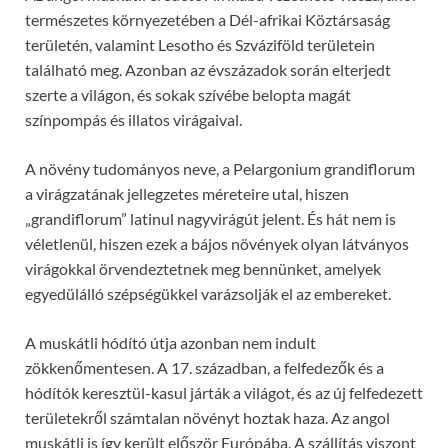
természetes környezetében a Dél-afrikai Köztársaság
területén, valamint Lesotho és Szváziföld területein
található meg. Azonban az évszázadok során elterjedt
szerte a világon, és sokak szívébe belopta magát
színpompás és illatos virágaival.
A növény tudományos neve, a Pelargonium grandiflorum
a virágzatának jellegzetes méreteire utal, hiszen
„grandiflorum” latinul nagyvirágút jelent. És hát nem is
véletlenül, hiszen ezek a bájos növények olyan látványos
virágokkal örvendeztetnek meg bennünket, amelyek
egyedülálló szépségükkel varázsolják el az embereket.
A muskátli hódító útja azonban nem indult
zökkenőmentesen. A 17. században, a felfedezők és a
hódítók keresztül-kasul járták a világot, és az új felfedezett
területekről számtalan növényt hoztak haza. Az angol
muskátli is így került először Európába. A szállítás viszont