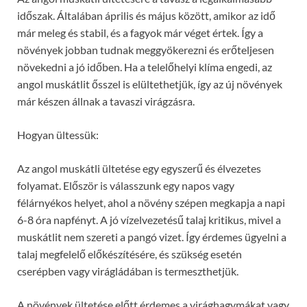
időszak. Általában április és május között, amikor az idő
már meleg és stabil, és a fagyok már véget értek. Így a
növények jobban tudnak meggyökerezni és erőteljesen
növekedni a jó időben. Ha a telelőhelyi klíma engedi, az
angol muskátlit ősszel is elültethetjük, így az új növények
már készen állnak a tavaszi virágzásra.
Hogyan ültessük:
Az angol muskátli ültetése egy egyszerű és élvezetes
folyamat. Először is válasszunk egy napos vagy
félárnyékos helyet, ahol a növény szépen megkapja a napi
6-8 óra napfényt. A jó vízelvezetésű talaj kritikus, mivel a
muskátlit nem szereti a pangó vizet. Így érdemes ügyelni a
talaj megfelelő előkészítésére, és szükség esetén
cserépben vagy virágládában is termeszthetjük.
A növények ültetése előtt érdemes a virághagymákat vagy