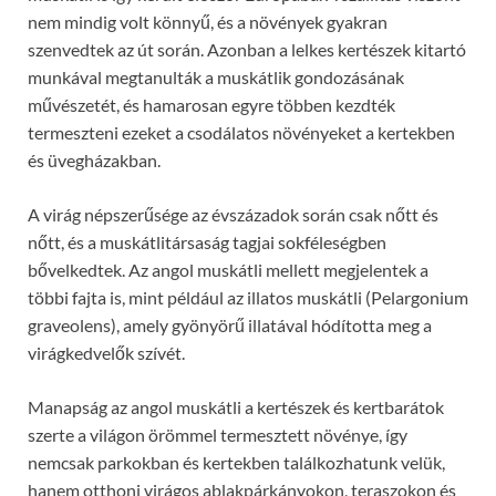
nem mindig volt könnyű, és a növények gyakran
szenvedtek az út során. Azonban a lelkes kertészek kitartó
munkával megtanulták a muskátlik gondozásának
művészetét, és hamarosan egyre többen kezdték
termeszteni ezeket a csodálatos növényeket a kertekben
és üvegházakban.
A virág népszerűsége az évszázadok során csak nőtt és
nőtt, és a muskátlitársaság tagjai sokféleségben
bővelkedtek. Az angol muskátli mellett megjelentek a
többi fajta is, mint például az illatos muskátli (Pelargonium
graveolens), amely gyönyörű illatával hódította meg a
virágkedvelők szívét.
Manapság az angol muskátli a kertészek és kertbarátok
szerte a világon örömmel termesztett növénye, így
nemcsak parkokban és kertekben találkozhatunk velük,
hanem otthoni virágos ablakpárkányokon, teraszokon és