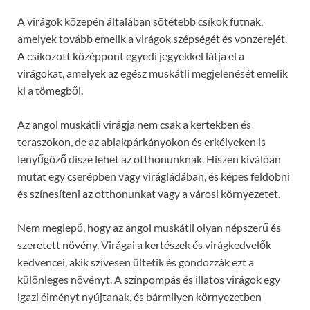
A virágok közepén általában sötétebb csíkok futnak,
amelyek tovább emelik a virágok szépségét és vonzerejét.
A csíkozott középpont egyedi jegyekkel látja el a
virágokat, amelyek az egész muskátli megjelenését emelik
ki a tömegből.
Az angol muskátli virágja nem csak a kertekben és
teraszokon, de az ablakpárkányokon és erkélyeken is
lenyűgöző dísze lehet az otthonunknak. Hiszen kiválóan
mutat egy cserépben vagy virágládában, és képes feldobni
és színesíteni az otthonunkat vagy a városi környezetet.
Nem meglepő, hogy az angol muskátli olyan népszerű és
szeretett növény. Virágai a kertészek és virágkedvelők
kedvencei, akik szívesen ültetik és gondozzák ezt a
különleges növényt. A színpompás és illatos virágok egy
igazi élményt nyújtanak, és bármilyen környezetben