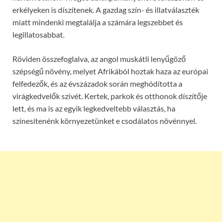
erkélyeken is díszítenek. A gazdag szín- és illatválaszték
miatt mindenki megtalálja a számára legszebbet és
legillatosabbat.
Röviden összefoglalva, az angol muskátli lenyűgöző
szépségű növény, melyet Afrikából hoztak haza az európai
felfedezők, és az évszázadok során meghódította a
virágkedvelők szívét. Kertek, parkok és otthonok díszítője
lett, és ma is az egyik legkedveltebb választás, ha
színesítenénk környezetünket e csodálatos növénnyel.