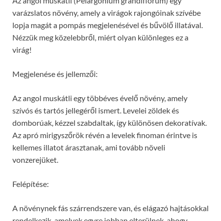
Az angol muskátli (Pelargonium grandiflorum) egy
varázslatos növény, amely a virágok rajongóinak szívébe
lopja magát a pompás megjelenésével és bűvölő illatával.
Nézzük meg közelebbről, miért olyan különleges ez a
virág!
Megjelenése és jellemzői:
Az angol muskátli egy többéves évelő növény, amely
szívós és tartós jellegéről ismert. Levelei zöldek és
domborúak, kézzel szabdaltak, így különösen dekoratívak.
Az apró mirigyszőrök révén a levelek finoman érintve is
kellemes illatot árasztanak, ami tovább növeli
vonzerejüket.
Felépítése:
A növénynek fás szárrendszere van, és elágazó hajtásokkal
rendelkezik, amelyek egyre jobban elterülnek, ahogy