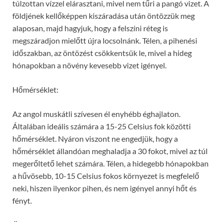
túlzottan vízzel elárasztani, mivel nem tűri a pangó vizet. A
földjének kellőképpen kiszáradása után öntözzük meg
alaposan, majd hagyjuk, hogy a felszíni réteg is
megszáradjon mielőtt újra locsolnánk. Télen, a pihenési
időszakban, az öntözést csökkentsük le, mivel a hideg
hónapokban a növény kevesebb vizet igényel.
Hőmérséklet:
Az angol muskátli szívesen él enyhébb éghajlaton.
Általában ideális számára a 15-25 Celsius fok közötti
hőmérséklet. Nyáron viszont ne engedjük, hogy a
hőmérséklet állandóan meghaladja a 30 fokot, mivel az túl
megerőltető lehet számára. Télen, a hidegebb hónapokban
a hűvösebb, 10-15 Celsius fokos környezet is megfelelő
neki, hiszen ilyenkor pihen, és nem igényel annyi hőt és
fényt.