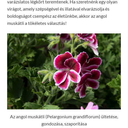
varázslatos légkört teremtenek. Ha szeretnénk egy olyan
virágot, amely szépségével és illatával elvarázsolja és
boldogságot csempész az életünkbe, akkor az angol
muskátli a tökéletes választás!
Az angol muskátli (Pelargonium grandiflorum) ültetése,
gondozása, szaporítása