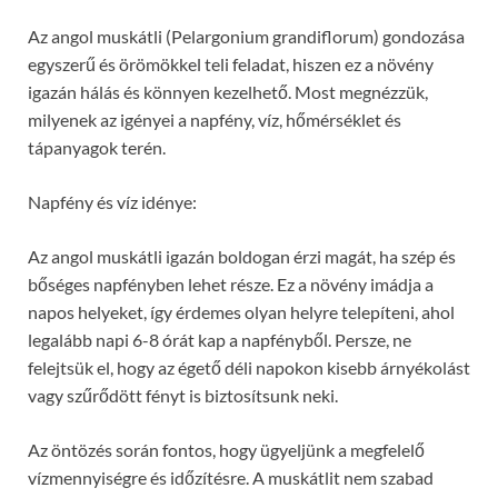
Az angol muskátli (Pelargonium grandiflorum) gondozása
egyszerű és örömökkel teli feladat, hiszen ez a növény
igazán hálás és könnyen kezelhető. Most megnézzük,
milyenek az igényei a napfény, víz, hőmérséklet és
tápanyagok terén.
Napfény és víz idénye:
Az angol muskátli igazán boldogan érzi magát, ha szép és
bőséges napfényben lehet része. Ez a növény imádja a
napos helyeket, így érdemes olyan helyre telepíteni, ahol
legalább napi 6-8 órát kap a napfényből. Persze, ne
felejtsük el, hogy az égető déli napokon kisebb árnyékolást
vagy szűrődött fényt is biztosítsunk neki.
Az öntözés során fontos, hogy ügyeljünk a megfelelő
vízmennyiségre és időzítésre. A muskátlit nem szabad