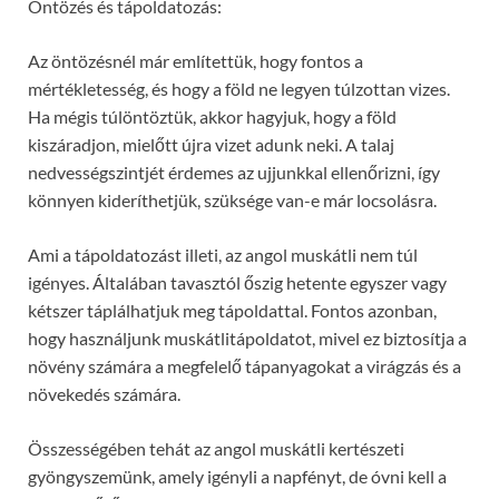
Öntözés és tápoldatozás:
Az öntözésnél már említettük, hogy fontos a
mértékletesség, és hogy a föld ne legyen túlzottan vizes.
Ha mégis túlöntöztük, akkor hagyjuk, hogy a föld
kiszáradjon, mielőtt újra vizet adunk neki. A talaj
nedvességszintjét érdemes az ujjunkkal ellenőrizni, így
könnyen kideríthetjük, szüksége van-e már locsolásra.
Ami a tápoldatozást illeti, az angol muskátli nem túl
igényes. Általában tavasztól őszig hetente egyszer vagy
kétszer táplálhatjuk meg tápoldattal. Fontos azonban,
hogy használjunk muskátlitápoldatot, mivel ez biztosítja a
növény számára a megfelelő tápanyagokat a virágzás és a
növekedés számára.
Összességében tehát az angol muskátli kertészeti
gyöngyszemünk, amely igényli a napfényt, de óvni kell a