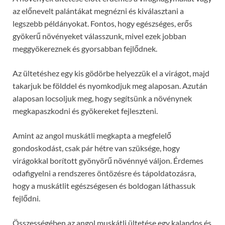
az előnevelt palántákat megnézni és kiválasztani a
legszebb példányokat. Fontos, hogy egészséges, erős
gyökerű növényeket válasszunk, mivel ezek jobban
meggyökereznek és gyorsabban fejlődnek.
Az ültetéshez egy kis gödörbe helyezzük el a virágot, majd
takarjuk be földdel és nyomkodjuk meg alaposan. Azután
alaposan locsoljuk meg, hogy segítsünk a növénynek
megkapaszkodni és gyökereket fejleszteni.
Amint az angol muskátli megkapta a megfelelő
gondoskodást, csak pár hétre van szüksége, hogy
virágokkal borított gyönyörű növénnyé váljon. Érdemes
odafigyelni a rendszeres öntözésre és tápoldatozásra,
hogy a muskátlit egészségesen és boldogan láthassuk
fejlődni.
Összességében az angol muskátli ültetése egy kalandos és