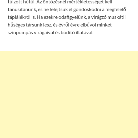
túlzott hőtől. Az öntözésnél mértékletességet kell
tanúsítanunk, és ne felejtsük el gondoskodni a megfelelő
táplálékról is. Ha ezekre odafigyelünk, a virágzó muskátli
hűséges társunk lesz, és évről évre elbűvöl minket
színpompás virágaival és bódító illatával.