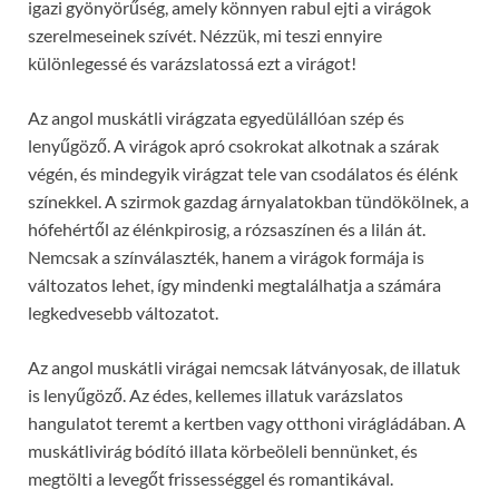
igazi gyönyörűség, amely könnyen rabul ejti a virágok
szerelmeseinek szívét. Nézzük, mi teszi ennyire
különlegessé és varázslatossá ezt a virágot!
Az angol muskátli virágzata egyedülállóan szép és
lenyűgöző. A virágok apró csokrokat alkotnak a szárak
végén, és mindegyik virágzat tele van csodálatos és élénk
színekkel. A szirmok gazdag árnyalatokban tündökölnek, a
hófehértől az élénkpirosig, a rózsaszínen és a lilán át.
Nemcsak a színválaszték, hanem a virágok formája is
változatos lehet, így mindenki megtalálhatja a számára
legkedvesebb változatot.
Az angol muskátli virágai nemcsak látványosak, de illatuk
is lenyűgöző. Az édes, kellemes illatuk varázslatos
hangulatot teremt a kertben vagy otthoni virágládában. A
muskátlivirág bódító illata körbeöleli bennünket, és
megtölti a levegőt frissességgel és romantikával.