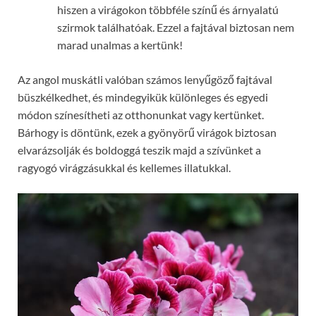
hiszen a virágokon többféle színű és árnyalatú
szirmok találhatóak. Ezzel a fajtával biztosan nem
marad unalmas a kertünk!
Az angol muskátli valóban számos lenyűgöző fajtával
büszkélkedhet, és mindegyikük különleges és egyedi
módon színesítheti az otthonunkat vagy kertünket.
Bárhogy is döntünk, ezek a gyönyörű virágok biztosan
elvarázsolják és boldoggá teszik majd a szívünket a
ragyogó virágzásukkal és kellemes illatukkal.