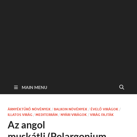
MAIN MENU
ÁRNYÉKTŰRŐ NÖVÉNYEK
/
BALKON NÖVÉNYEK
/
ÉVELŐ VIRÁGOK
/
ILLATOS VIRÁG
/
MEDITERRÁN
/
NYÁRI VIRÁGOK
/
VIRÁG FAJTÁK
Az angol
muskátli (Pelargonium