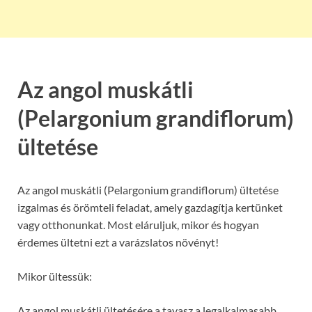
Az angol muskátli
(Pelargonium grandiflorum)
ültetése
Az angol muskátli (Pelargonium grandiflorum) ültetése
izgalmas és örömteli feladat, amely gazdagítja kertünket
vagy otthonunkat. Most eláruljuk, mikor és hogyan
érdemes ültetni ezt a varázslatos növényt!
Mikor ültessük:
Az angol muskátli ültetésére a tavasz a legalkalmasabb