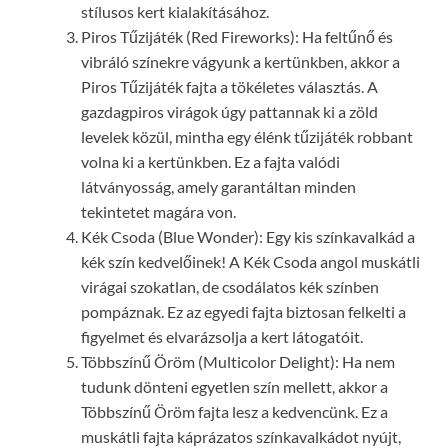
stílusos kert kialakításához.
Piros Tűzijáték (Red Fireworks): Ha feltűnő és
vibráló színekre vágyunk a kertünkben, akkor a
Piros Tűzijáték fajta a tökéletes választás. A
gazdagpiros virágok úgy pattannak ki a zöld
levelek közül, mintha egy élénk tűzijáték robbant
volna ki a kertünkben. Ez a fajta valódi
látványosság, amely garantáltan minden
tekintetet magára von.
Kék Csoda (Blue Wonder): Egy kis színkavalkád a
kék szín kedvelőinek! A Kék Csoda angol muskátli
virágai szokatlan, de csodálatos kék színben
pompáznak. Ez az egyedi fajta biztosan felkelti a
figyelmet és elvarázsolja a kert látogatóit.
Többszínű Öröm (Multicolor Delight): Ha nem
tudunk dönteni egyetlen szín mellett, akkor a
Többszínű Öröm fajta lesz a kedvencünk. Ez a
muskátli fajta káprázatos színkavalkádot nyújt,