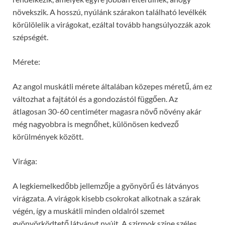
növekszik. A hosszú, nyúlánk szárakon található levélkék
körülölelik a virágokat, ezáltal tovább hangsúlyozzák azok
szépségét.
Mérete:
Az angol muskátli mérete általában közepes méretű, ám ez
változhat a fajtától és a gondozástól függően. Az
átlagosan 30-60 centiméter magasra növő növény akár
még nagyobbra is megnőhet, különösen kedvező
körülmények között.
Virága:
A legkiemelkedőbb jellemzője a gyönyörű és látványos
virágzata. A virágok kisebb csokrokat alkotnak a szárak
végén, így a muskátli minden oldalról szemet
gyönyörködtető látványt nyújt. A szirmok színe széles