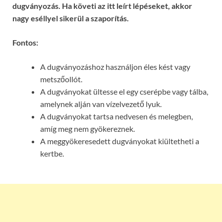
dugványozás. Ha követi az itt leírt lépéseket, akkor
nagy eséllyel sikerül a szaporítás.
Fontos:
A dugványozáshoz használjon éles kést vagy
metszőollót.
A dugványokat ültesse el egy cserépbe vagy tálba,
amelynek alján van vízelvezető lyuk.
A dugványokat tartsa nedvesen és melegben,
amíg meg nem gyökereznek.
A meggyökeresedett dugványokat kiültetheti a
kertbe.