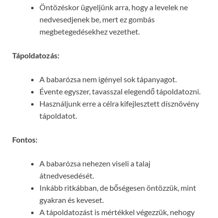
Öntözéskor ügyeljünk arra, hogy a levelek ne
nedvesedjenek be, mert ez gombás
megbetegedésekhez vezethet.
Tápoldatozás:
A babarózsa nem igényel sok tápanyagot.
Évente egyszer, tavasszal elegendő tápoldatozni.
Használjunk erre a célra kifejlesztett dísznövény
tápoldatot.
Fontos:
A babarózsa nehezen viseli a talaj
átnedvesedését.
Inkább ritkábban, de bőségesen öntözzük, mint
gyakran és keveset.
A tápoldatozást is mértékkel végezzük, nehogy