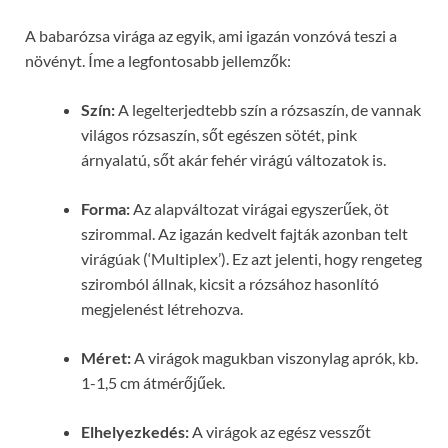
A babarózsa virága az egyik, ami igazán vonzóvá teszi a
növényt. Íme a legfontosabb jellemzők:
Szín:
A legelterjedtebb szín a rózsaszín, de vannak
világos rózsaszín, sőt egészen sötét, pink
árnyalatú, sőt akár fehér virágú változatok is.
Forma:
Az alapváltozat virágai egyszerűek, öt
szirommal. Az igazán kedvelt fajták azonban telt
virágúak (‘Multiplex’). Ez azt jelenti, hogy rengeteg
sziromból állnak, kicsit a rózsához hasonlító
megjelenést létrehozva.
Méret:
A virágok magukban viszonylag aprók, kb.
1-1,5 cm átmérőjűek.
Elhelyezkedés:
A virágok az egész vesszőt