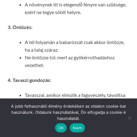
A növénynek itt is elegendő fényre van szüksége,
ezért ne tegye sötét helyre.
3. Öntözés:
A tél folyamán a babarózsát csak akkor öntözze,
ha a talaj száraz.
Ne öntözze túl, mert az gyökérrothadáshoz
vezethet.
4. Tavaszi gondozás:
Tavasszal, amikor elmúlik a fagyveszély, távolítsa
el a takarást a növényről.
A jobb felhasználói élmény érdekében az oldalon cookie-kat
Metsze le a sérült vagy elhalt hajtásokat.
használunk. Oldalunk használatával, Ön elfogadja a cookie-k
Kezdje el a növényt rendszeresen öntözni.
használatát.
OK
Nem
Ha ezeket a tanácsokat követi, akkor a babarózsa