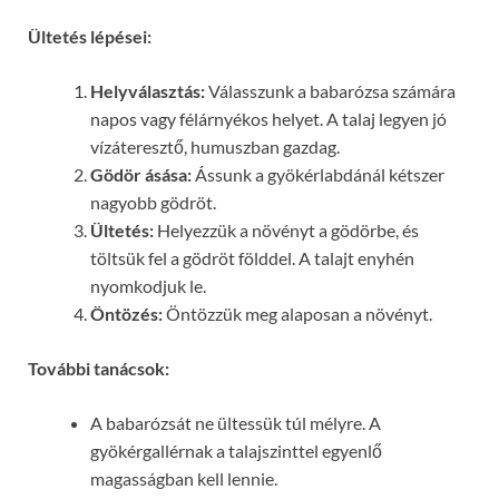
Ültetés lépései:
Helyválasztás:
Válasszunk a babarózsa számára
napos vagy félárnyékos helyet. A talaj legyen jó
vízáteresztő, humuszban gazdag.
Gödör ásása:
Ássunk a gyökérlabdánál kétszer
nagyobb gödröt.
Ültetés:
Helyezzük a növényt a gödörbe, és
töltsük fel a gödröt földdel. A talajt enyhén
nyomkodjuk le.
Öntözés:
Öntözzük meg alaposan a növényt.
További tanácsok:
A babarózsát ne ültessük túl mélyre. A
gyökérgallérnak a talajszinttel egyenlő
magasságban kell lennie.