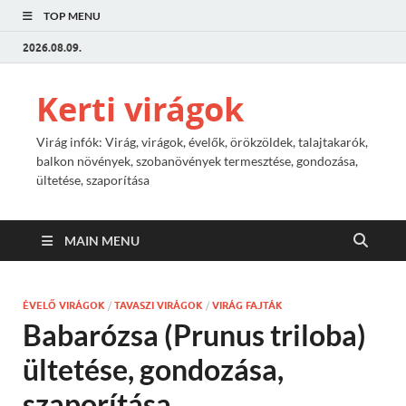
TOP MENU
2026.08.09.
Kerti virágok
Virág infók: Virág, virágok, évelők, örökzöldek, talajtakarók,
balkon növények, szobanövények termesztése, gondozása,
ültetése, szaporítása
MAIN MENU
ÉVELŐ VIRÁGOK
/
TAVASZI VIRÁGOK
/
VIRÁG FAJTÁK
Babarózsa (Prunus triloba)
ültetése, gondozása,
szaporítása