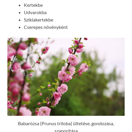
Kertekbe
Udvarokba
Sziklakertekbe
Cserepes növényként
Babarózsa (Prunus triloba) ültetése, gondozása,
szaporítása