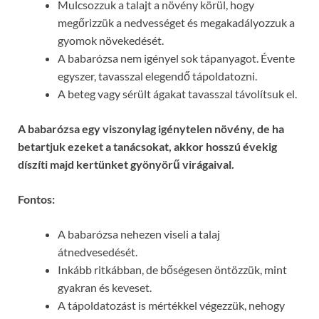
Mulcsozzuk a talajt a növény körül, hogy
megőrizzük a nedvességet és megakadályozzuk a
gyomok növekedését.
A babarózsa nem igényel sok tápanyagot. Évente
egyszer, tavasszal elegendő tápoldatozni.
A beteg vagy sérült ágakat tavasszal távolítsuk el.
A babarózsa egy viszonylag igénytelen növény, de ha
betartjuk ezeket a tanácsokat, akkor hosszú évekig
díszíti majd kertünket gyönyörű virágaival.
Fontos:
A babarózsa nehezen viseli a talaj
átnedvesedését.
Inkább ritkábban, de bőségesen öntözzük, mint
gyakran és keveset.
A tápoldatozást is mértékkel végezzük, nehogy