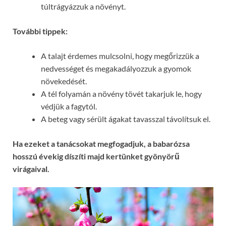
túltrágyázzuk a növényt.
További tippek:
A talajt érdemes mulcsolni, hogy megőrizzük a
nedvességet és megakadályozzuk a gyomok
növekedését.
A tél folyamán a növény tövét takarjuk le, hogy
védjük a fagytól.
A beteg vagy sérült ágakat tavasszal távolítsuk el.
Ha ezeket a tanácsokat megfogadjuk, a babarózsa
hosszú évekig díszíti majd kertünket gyönyörű
virágaival.