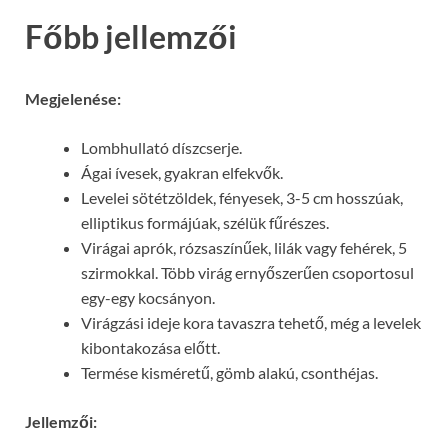
Főbb jellemzői
Megjelenése:
Lombhullató díszcserje.
Ágai ívesek, gyakran elfekvők.
Levelei sötétzöldek, fényesek, 3-5 cm hosszúak,
elliptikus formájúak, szélük fűrészes.
Virágai aprók, rózsaszínűek, lilák vagy fehérek, 5
szirmokkal. Több virág ernyőszerűen csoportosul
egy-egy kocsányon.
Virágzási ideje kora tavaszra tehető, még a levelek
kibontakozása előtt.
Termése kisméretű, gömb alakú, csonthéjas.
Jellemzői: