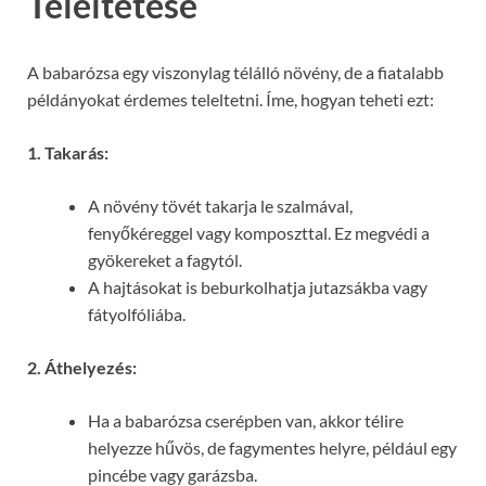
Teleltetése
A babarózsa egy viszonylag télálló növény, de a fiatalabb
példányokat érdemes teleltetni. Íme, hogyan teheti ezt:
1. Takarás:
A növény tövét takarja le szalmával,
fenyőkéreggel vagy komposzttal. Ez megvédi a
gyökereket a fagytól.
A hajtásokat is beburkolhatja jutazsákba vagy
fátyolfóliába.
2. Áthelyezés:
Ha a babarózsa cserépben van, akkor télire
helyezze hűvös, de fagymentes helyre, például egy
pincébe vagy garázsba.