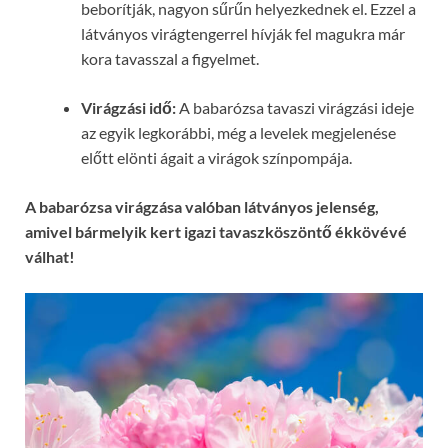
beborítják, nagyon sűrűn helyezkednek el. Ezzel a
látványos virágtengerrel hívják fel magukra már
kora tavasszal a figyelmet.
Virágzási idő:
A babarózsa tavaszi virágzási ideje
az egyik legkorábbi, még a levelek megjelenése
előtt elönti ágait a virágok színpompája.
A babarózsa virágzása valóban látványos jelenség,
amivel bármelyik kert igazi tavaszköszöntő ékkövévé
válhat!