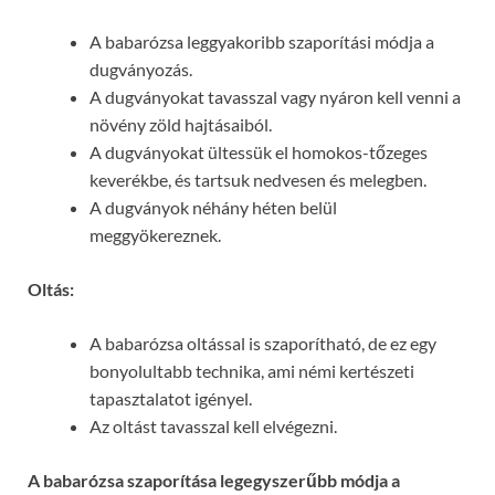
A babarózsa leggyakoribb szaporítási módja a
dugványozás.
A dugványokat tavasszal vagy nyáron kell venni a
növény zöld hajtásaiból.
A dugványokat ültessük el homokos-tőzeges
keverékbe, és tartsuk nedvesen és melegben.
A dugványok néhány héten belül
meggyökereznek.
Oltás:
A babarózsa oltással is szaporítható, de ez egy
bonyolultabb technika, ami némi kertészeti
tapasztalatot igényel.
Az oltást tavasszal kell elvégezni.
A babarózsa szaporítása legegyszerűbb módja a