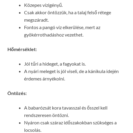
Közepes vízigényű.
Csak akkor öntözzük, ha a talaj felső rétege
megszáradt.
Fontos a pangó víz elkerülése, mert az
gyökérrothadáshoz vezethet.
Hőmérséklet:
Jól tűri a hideget, a fagyokat is.
A nyári meleget is jól viseli, de a kánikula idején
érdemes árnyékolni.
Öntözés:
A babarózsát kora tavasszal és ősszel kell
rendszeresen öntözni.
Nyáron csak száraz időszakokban szükséges a
locsolás.