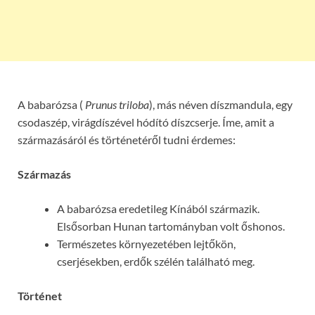
A babarózsa (
Prunus triloba
), más néven díszmandula, egy
csodaszép, virágdíszével hódító díszcserje. Íme, amit a
származásáról és történetéről tudni érdemes:
Származás
A babarózsa eredetileg Kínából származik.
Elsősorban Hunan tartományban volt őshonos.
Természetes környezetében lejtőkön,
cserjésekben, erdők szélén található meg.
Történet