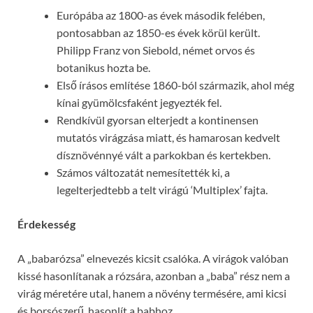
Európába az 1800-as évek második felében,
pontosabban az 1850-es évek körül került.
Philipp Franz von Siebold, német orvos és
botanikus hozta be.
Első írásos említése 1860-ból származik, ahol még
kínai gyümölcsfaként jegyezték fel.
Rendkívül gyorsan elterjedt a kontinensen
mutatós virágzása miatt, és hamarosan kedvelt
dísznövénnyé vált a parkokban és kertekben.
Számos változatát nemesítették ki, a
legelterjedtebb a telt virágú ‘Multiplex’ fajta.
Érdekesség
A „babarózsa” elnevezés kicsit csalóka. A virágok valóban
kissé hasonlítanak a rózsára, azonban a „baba” rész nem a
virág méretére utal, hanem a növény termésére, ami kicsi
és borsószerű, hasonlít a babhoz.