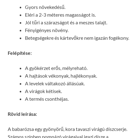
Gyors növekedésű.
Eléri a 2-3 méteres magasságot is.
Jól tűri a szárazságot és a meszes talajt.
Fényigényes növény.
Betegségekre és kártevőkre nem igazán fogékony.
Felépítése:
A gyökérzet erős, mélyreható.
A hajtások vékonyak, hajlékonyak.
A levelek váltakozó állásúak.
A virágok kétisek.
A termés csonthéjas.
Rövid leírása:
A babarózsa egy gyönyörű, kora tavaszi virágú díszcserje.
Számos színben pompázó virágaival igazi dísze a