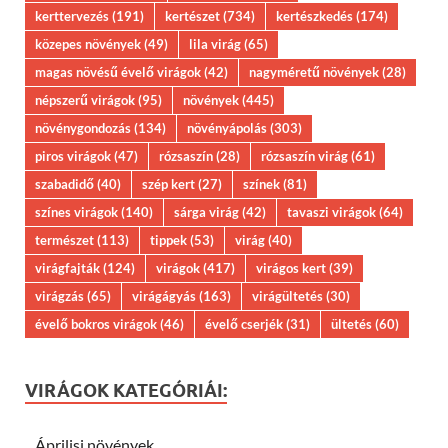
kerttervezés
(191)
kertészet
(734)
kertészkedés
(174)
közepes növények
(49)
lila virág
(65)
magas növésű évelő virágok
(42)
nagyméretű növények
(28)
népszerű virágok
(95)
növények
(445)
növénygondozás
(134)
növényápolás
(303)
piros virágok
(47)
rózsaszín
(28)
rózsaszín virág
(61)
szabadidő
(40)
szép kert
(27)
színek
(81)
színes virágok
(140)
sárga virág
(42)
tavaszi virágok
(64)
természet
(113)
tippek
(53)
virág
(40)
virágfajták
(124)
virágok
(417)
virágos kert
(39)
virágzás
(65)
virágágyás
(163)
virágültetés
(30)
évelő bokros virágok
(46)
évelő cserjék
(31)
ültetés
(60)
VIRÁGOK KATEGÓRIÁI:
Áprilisi növények