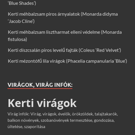
‘Blue Shades’)
Kerti méhbalzsam piros árnyalatok (Monarda didyma
‘Jacob Cline’)
Kerti méhbalzsam lisztharmat elleni védelme (Monarda
fistulosa)
Kerti díszcsalán piros levelű fajták (Coleus ‘Red Velvet’)
Kerti mézontófű lila virágok (Phacelia campanularia ‘Blue’)
VIRÁGOK, VIRÁG INFÓK:
Kerti virágok
Virág infók: Virág, virágok, évelők, örökzöldek, talajtakarók,
balkon növények, szobanövények termesztése, gondozása,
ültetése, szaporítása