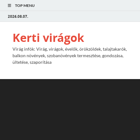
TOP MENU
2026.08.07.
Kerti virágok
Virág infók: Virág, virágok, évelők, örökzöldek, talajtakarók,
balkon növények, szobanövények termesztése, gondozása,
ültetése, szaporítása