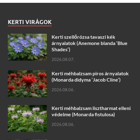
KERTI VIRÁGOK
Kerti szellőrózsa tavaszi kék
árnyalatok (Anemone blanda ‘Blue
Shades’)
2026.08.07.
Kerti méhbalzsam piros árnyalatok
(Monarda didyma ‘Jacob Cline’)
2026.08.06.
Kerti méhbalzsam lisztharmat elleni
védelme (Monarda fistulosa)
2026.08.06.