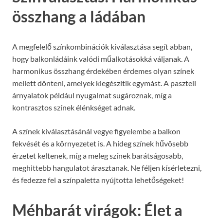
összhang a ládában
A megfelelő színkombinációk kiválasztása segít abban,
hogy balkonládáink valódi műalkotásokká váljanak. A
harmonikus összhang érdekében érdemes olyan színek
mellett dönteni, amelyek kiegészítik egymást. A pasztell
árnyalatok például nyugalmat sugároznak, míg a
kontrasztos színek élénkséget adnak.
A színek kiválasztásánál vegye figyelembe a balkon
fekvését és a környezetet is. A hideg színek hűvösebb
érzetet keltenek, míg a meleg színek barátságosabb,
meghittebb hangulatot árasztanak. Ne féljen kísérletezni,
és fedezze fel a színpaletta nyújtotta lehetőségeket!
Méhbarát virágok: Élet a