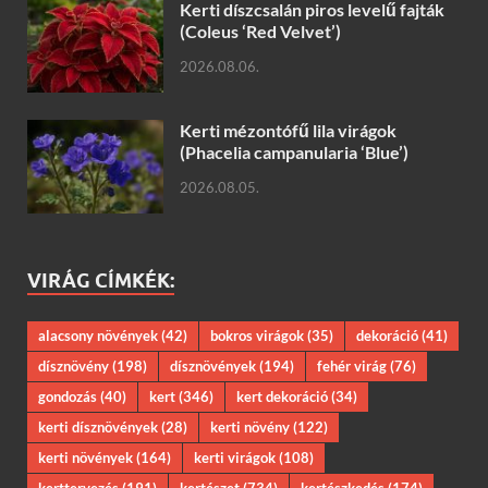
Kerti díszcsalán piros levelű fajták
(Coleus ‘Red Velvet’)
2026.08.06.
Kerti mézontófű lila virágok
(Phacelia campanularia ‘Blue’)
2026.08.05.
VIRÁG CÍMKÉK:
alacsony növények
(42)
bokros virágok
(35)
dekoráció
(41)
dísznövény
(198)
dísznövények
(194)
fehér virág
(76)
gondozás
(40)
kert
(346)
kert dekoráció
(34)
kerti dísznövények
(28)
kerti növény
(122)
kerti növények
(164)
kerti virágok
(108)