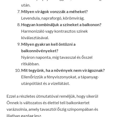
után.
Milyen virágok vonzzák a méheket?
Levendula, napraforgó, körömvirág.
Hogyan kombináljuk a színeket a balkonon?
Harmonizáló vagy kontrasztos színek
kiválasztásával.
Milyen gyakran kell öntözni a
balkonnövényeket?
Nyáron naponta, míg tavasszal és ősszel
ritkábban.
Mit tegyünk, ha a növények nem virágoznak?
Ellenőrizzük a fényviszonyokat, a tápanyag-
utánpótlást és a vízellátást.
Ezzel a részletes útmutatóval reméljük, hogy sikerül
Önnek is változatos és élettel teli balkonkertet
varázsolnia, amely tavasztól őszig színpompában és
illatban gazdag lesz.