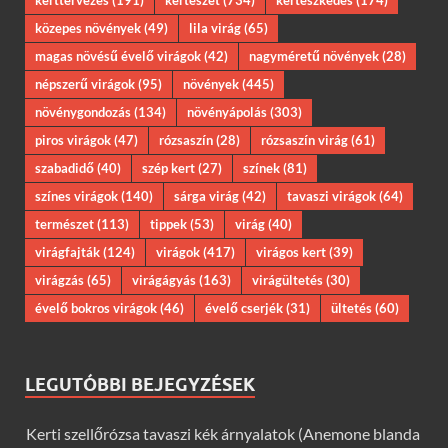
kerttervezés
(191)
kertészet
(734)
kertészkedés
(174)
közepes növények
(49)
lila virág
(65)
magas növésű évelő virágok
(42)
nagyméretű növények
(28)
népszerű virágok
(95)
növények
(445)
növénygondozás
(134)
növényápolás
(303)
piros virágok
(47)
rózsaszín
(28)
rózsaszín virág
(61)
szabadidő
(40)
szép kert
(27)
színek
(81)
színes virágok
(140)
sárga virág
(42)
tavaszi virágok
(64)
természet
(113)
tippek
(53)
virág
(40)
virágfajták
(124)
virágok
(417)
virágos kert
(39)
virágzás
(65)
virágágyás
(163)
virágültetés
(30)
évelő bokros virágok
(46)
évelő cserjék
(31)
ültetés
(60)
LEGUTÓBBI BEJEGYZÉSEK
Kerti szellőrózsa tavaszi kék árnyalatok (Anemone blanda