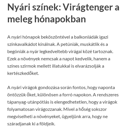
Nyári színek: Virágtenger a
meleg hónapokban
A nyári hónapok beköszöntével a balkonládák igazi
színkavalkádot kínálnak. A petúniák, muskátlik és a
begóniák a nyár legkedveltebb virágai közé tartoznak.
Ezek a növények nemcsak a napot kedvelik, hanem a
színes szirmok mellett illatukkal is elvarázsolják a
kertészkedőket.
A nyári virágok gondozása során fontos, hogy naponta
öntözzük őket, különösen a forró napokon. A rendszeres
tápanyag-utánpótlás is elengedhetetlen, hogy a virágok
folyamatosan virágozzanak. Mivel a hőség sokszor
megviselheti a növényeket, ügyeljünk arra, hogy ne
száradjanak ki a földjeik.