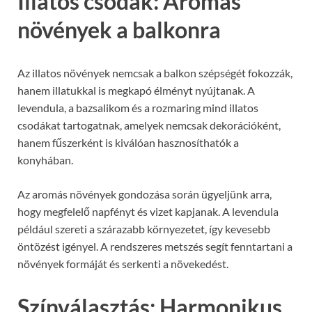
Illatos csodák: Aromás
növények a balkonra
Az illatos növények nemcsak a balkon szépségét fokozzák,
hanem illatukkal is megkapó élményt nyújtanak. A
levendula, a bazsalikom és a rozmaring mind illatos
csodákat tartogatnak, amelyek nemcsak dekorációként,
hanem fűszerként is kiválóan hasznosíthatók a
konyhában.
Az aromás növények gondozása során ügyeljünk arra,
hogy megfelelő napfényt és vizet kapjanak. A levendula
például szereti a szárazabb környezetet, így kevesebb
öntözést igényel. A rendszeres metszés segít fenntartani a
növények formáját és serkenti a növekedést.
Színválasztás: Harmonikus