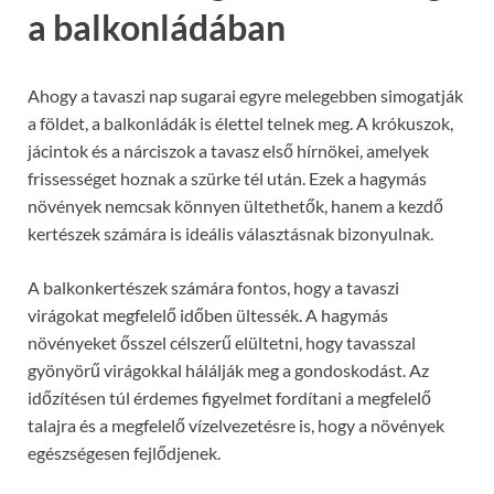
a balkonládában
Ahogy a tavaszi nap sugarai egyre melegebben simogatják
a földet, a balkonládák is élettel telnek meg. A krókuszok,
jácintok és a nárciszok a tavasz első hírnökei, amelyek
frissességet hoznak a szürke tél után. Ezek a hagymás
növények nemcsak könnyen ültethetők, hanem a kezdő
kertészek számára is ideális választásnak bizonyulnak.
A balkonkertészek számára fontos, hogy a tavaszi
virágokat megfelelő időben ültessék. A hagymás
növényeket ősszel célszerű elültetni, hogy tavasszal
gyönyörű virágokkal hálálják meg a gondoskodást. Az
időzítésen túl érdemes figyelmet fordítani a megfelelő
talajra és a megfelelő vízelvezetésre is, hogy a növények
egészségesen fejlődjenek.