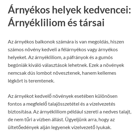
Árnyékos helyek kedvencei:
Árnyékliliom és társai
Az árnyékos balkonok számára is van megoldás, hiszen
számos növény kedveli a félárnyékos vagy árnyékos
helyeket. Az árnyékliliom, a páfrányok és a gumós
begóniák kiváló választások lehetnek. Ezek a növények
nemcsak dús lombot növesztenek, hanem kellemes
légkört is teremtenek.
Az árnyékot kedvelő növények esetében különösen
fontos a megfelelő talajösszetétel és a vízelvezetés
biztosítása. Az árnyékliliom például szereti a nedves talajt,
de nem tűri a vízben állást. Ügyeljünk arra, hogy az
ültetőedények alján legyenek vízelvezető lyukak.