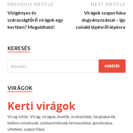
PREVIOUS ARTICLE
NEXT ARTICLE
Vízigényes és
Virágok szaporítása
szárazságtűrő virágok egy
dugványozással – így
kertben? Megoldható!
csináld lépésről lépésre
KERESÉS
VIRÁGOK
Kerti virágok
Virág infók: Virág, virágok, évelők, örökzöldek, talajtakarók,
balkon növények, szobanövények termesztése, gondozása,
ültetése, szaporítása