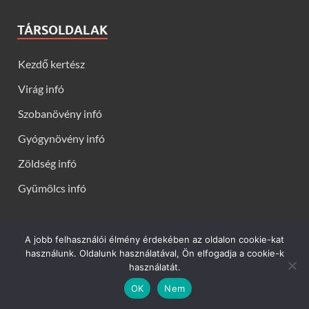
TÁRSOLDALAK
Kezdő kertész
Virág infó
Szobanövény infó
Gyógynövény infó
Zöldség infó
Gyümölcs infó
A jobb felhasználói élmény érdekében az oldalon cookie-kat
Kerti virágok - Virág infók: Virág, virágok, évelők, örökzöldek,
használunk. Oldalunk használatával, Ön elfogadja a cookie-k
talajtakarók, balkon növények, szobanövények termesztése,
használatát.
gondozása, ültetése, szaporítása
OK
Nem
Powered by
WordPress
and
HitMag
.