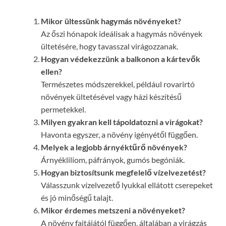
Mikor ültessünk hagymás növényeket?
Az őszi hónapok ideálisak a hagymás növények
ültetésére, hogy tavasszal virágozzanak.
Hogyan védekezzünk a balkonon a kártevők
ellen?
Természetes módszerekkel, például rovarirtó
növények ültetésével vagy házi készítésű
permetekkel.
Milyen gyakran kell tápoldatozni a virágokat?
Havonta egyszer, a növény igényétől függően.
Melyek a legjobb árnyéktűrő növények?
Árnyékliliom, páfrányok, gumós begóniák.
Hogyan biztosítsunk megfelelő vízelvezetést?
Válasszunk vízelvezető lyukkal ellátott cserepeket
és jó minőségű talajt.
Mikor érdemes metszeni a növényeket?
A növény fajtájától függően, általában a virágzás