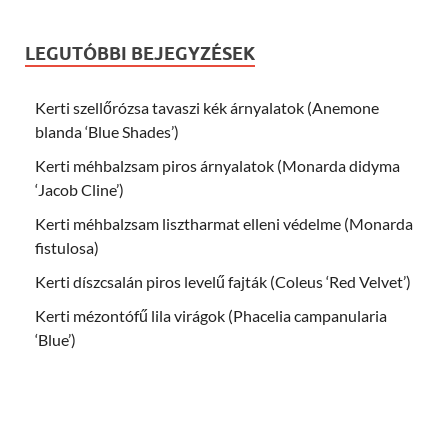
LEGUTÓBBI BEJEGYZÉSEK
Kerti szellőrózsa tavaszi kék árnyalatok (Anemone
blanda ‘Blue Shades’)
Kerti méhbalzsam piros árnyalatok (Monarda didyma
‘Jacob Cline’)
Kerti méhbalzsam lisztharmat elleni védelme (Monarda
fistulosa)
Kerti díszcsalán piros levelű fajták (Coleus ‘Red Velvet’)
Kerti mézontófű lila virágok (Phacelia campanularia
‘Blue’)