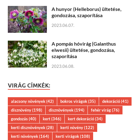
A hunyor (Helleborus) ültetése,
gondozása, szaporítása
2023.06.07.
A pompás hóvirág (Galanthus
elwesii) ültetése, gondozása,
szaporítása
2023.06.08.
VIRÁG CÍMKÉK:
alacsony növények
(42)
bokros virágok
(35)
dekoráció
(41)
dísznövény
(198)
dísznövények
(194)
fehér virág
(76)
gondozás
(40)
kert
(346)
kert dekoráció
(34)
kerti dísznövények
(28)
kerti növény
(122)
kerti növények
(164)
kerti virágok
(108)