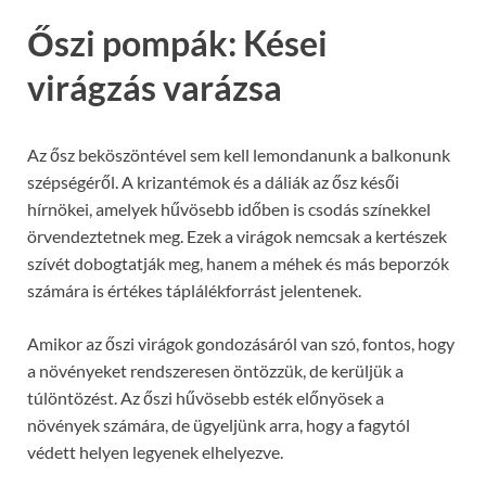
Őszi pompák: Kései
virágzás varázsa
Az ősz beköszöntével sem kell lemondanunk a balkonunk
szépségéről. A krizantémok és a dáliák az ősz késői
hírnökei, amelyek hűvösebb időben is csodás színekkel
örvendeztetnek meg. Ezek a virágok nemcsak a kertészek
szívét dobogtatják meg, hanem a méhek és más beporzók
számára is értékes táplálékforrást jelentenek.
Amikor az őszi virágok gondozásáról van szó, fontos, hogy
a növényeket rendszeresen öntözzük, de kerüljük a
túlöntözést. Az őszi hűvösebb esték előnyösek a
növények számára, de ügyeljünk arra, hogy a fagytól
védett helyen legyenek elhelyezve.