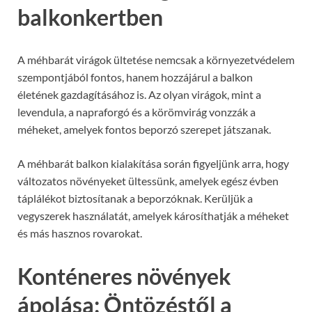
balkonkertben
A méhbarát virágok ültetése nemcsak a környezetvédelem
szempontjából fontos, hanem hozzájárul a balkon
életének gazdagításához is. Az olyan virágok, mint a
levendula, a napraforgó és a körömvirág vonzzák a
méheket, amelyek fontos beporzó szerepet játszanak.
A méhbarát balkon kialakítása során figyeljünk arra, hogy
változatos növényeket ültessünk, amelyek egész évben
táplálékot biztosítanak a beporzóknak. Kerüljük a
vegyszerek használatát, amelyek károsíthatják a méheket
és más hasznos rovarokat.
Konténeres növények
ápolása: Öntözéstől a