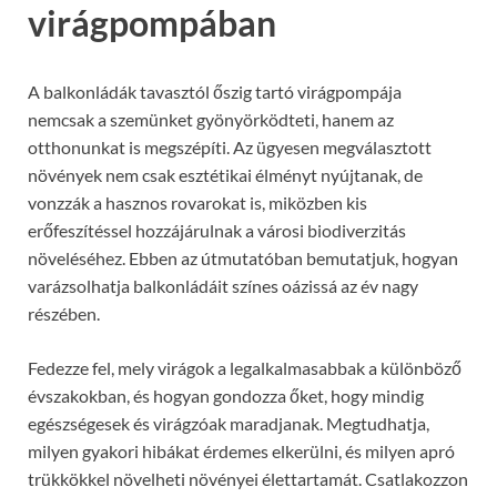
virágpompában
A balkonládák tavasztól őszig tartó virágpompája
nemcsak a szemünket gyönyörködteti, hanem az
otthonunkat is megszépíti. Az ügyesen megválasztott
növények nem csak esztétikai élményt nyújtanak, de
vonzzák a hasznos rovarokat is, miközben kis
erőfeszítéssel hozzájárulnak a városi biodiverzitás
növeléséhez. Ebben az útmutatóban bemutatjuk, hogyan
varázsolhatja balkonládáit színes oázissá az év nagy
részében.
Fedezze fel, mely virágok a legalkalmasabbak a különböző
évszakokban, és hogyan gondozza őket, hogy mindig
egészségesek és virágzóak maradjanak. Megtudhatja,
milyen gyakori hibákat érdemes elkerülni, és milyen apró
trükkökkel növelheti növényei élettartamát. Csatlakozzon