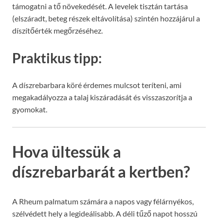
támogatni a tő növekedését. A levelek tisztán tartása
(elszáradt, beteg részek eltávolítása) szintén hozzájárul a
díszítőérték megőrzéséhez.
Praktikus tipp:
A díszrebarbara köré érdemes mulcsot teríteni, ami
megakadályozza a talaj kiszáradását és visszaszorítja a
gyomokat.
Hova ültessük a
díszrebarbarát a kertben?
A Rheum palmatum számára a napos vagy félárnyékos,
szélvédett hely a legideálisabb. A déli tűző napot hosszú