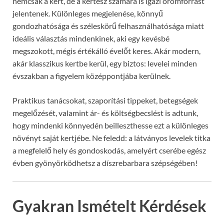
nemcsak a kert, de a kertész számára is igazi örömforrást
jelentenek. Különleges megjelenése, könnyű
gondozhatósága és széleskörű felhasználhatósága miatt
ideális választás mindenkinek, aki egy kevésbé
megszokott, mégis értékálló évelőt keres. Akár modern,
akár klasszikus kertbe kerül, egy biztos: levelei minden
évszakban a figyelem középpontjába kerülnek.
Praktikus tanácsokat, szaporítási tippeket, betegségek
megelőzését, valamint ár- és költségbecslést is adtunk,
hogy mindenki könnyedén beilleszthesse ezt a különleges
növényt saját kertjébe. Ne feledd: a látványos levelek titka
a megfelelő hely és gondoskodás, amelyért cserébe egész
évben gyönyörködhetsz a díszrebarbara szépségében!
Gyakran Ismételt Kérdések