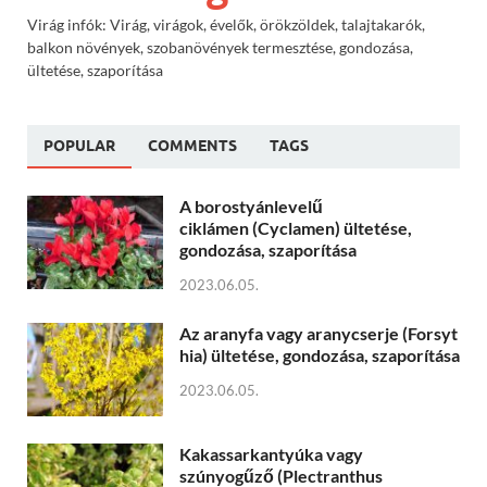
Virág infók: Virág, virágok, évelők, örökzöldek, talajtakarók,
balkon növények, szobanövények termesztése, gondozása,
ültetése, szaporítása
POPULAR
COMMENTS
TAGS
A borostyánlevelű
ciklámen (Cyclamen) ültetése,
gondozása, szaporítása
2023.06.05.
Az aranyfa vagy aranycserje (Forsyt
hia) ültetése, gondozása, szaporítása
2023.06.05.
Kakassarkantyúka vagy
szúnyogűző (Plectranthus