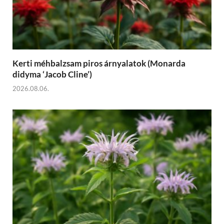
Kerti méhbalzsam piros árnyalatok (Monarda
didyma ‘Jacob Cline’)
2026.08.06.