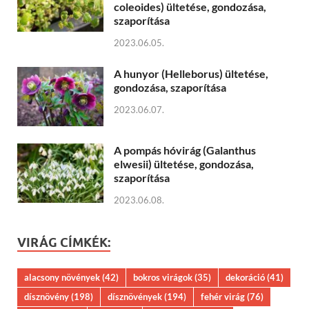
coleoides) ültetése, gondozása,
szaporítása
2023.06.05.
A hunyor (Helleborus) ültetése,
gondozása, szaporítása
2023.06.07.
A pompás hóvirág (Galanthus
elwesii) ültetése, gondozása,
szaporítása
2023.06.08.
VIRÁG CÍMKÉK:
alacsony növények
(42)
bokros virágok
(35)
dekoráció
(41)
dísznövény
(198)
dísznövények
(194)
fehér virág
(76)