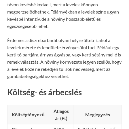
távon kevésbé kedveli, mert a levelek könnyen
megperzselődhetnek. Félárnyékban a levelek színe ugyan
kevésbé intenzív, de a növény hosszabb életű és
egészségesebb lehet.
Érdemes a díszrebarbarát olyan helyre ültetni, ahol a
levelek mérete és lendülete érvényesülni tud. Például egy
kerti tó partjára, árnyas ágyásba, vagy kerti sétány mellé is
remek választás. A növény környezete legyen szellős, hogy
a levelek közé ne rekedjen túl sok nedvesség, mert az
gombabetegségekhez vezethet.
Költség- és árbecslés
Átlagos
Költségtényező
Megjegyzés
ár (Ft)