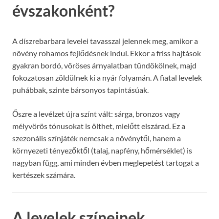
évszakonként?
A díszrebarbara levelei tavasszal jelennek meg, amikor a
növény rohamos fejlődésnek indul. Ekkor a friss hajtások
gyakran bordó, vöröses árnyalatban tündökölnek, majd
fokozatosan zöldülnek ki a nyár folyamán. A fiatal levelek
puhábbak, szinte bársonyos tapintásúak.
Őszre a levélzet újra színt vált: sárga, bronzos vagy
mélyvörös tónusokat is ölthet, mielőtt elszárad. Ez a
szezonális színjáték nemcsak a növénytől, hanem a
környezeti tényezőktől (talaj, napfény, hőmérséklet) is
nagyban függ, ami minden évben meglepetést tartogat a
kertészek számára.
A levelek színeinek