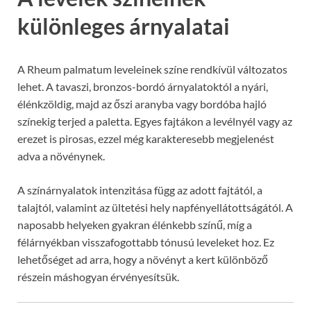
különleges árnyalatai
A Rheum palmatum leveleinek színe rendkívül változatos
lehet. A tavaszi, bronzos-bordó árnyalatoktól a nyári,
élénkzöldig, majd az őszi aranyba vagy bordóba hajló
színekig terjed a paletta. Egyes fajtákon a levélnyél vagy az
erezet is pirosas, ezzel még karakteresebb megjelenést
adva a növénynek.
A színárnyalatok intenzitása függ az adott fajtától, a
talajtól, valamint az ültetési hely napfényellátottságától. A
naposabb helyeken gyakran élénkebb színű, míg a
félárnyékban visszafogottabb tónusú leveleket hoz. Ez
lehetőséget ad arra, hogy a növényt a kert különböző
részein máshogyan érvényesítsük.