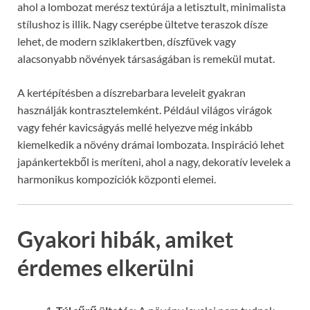
ahol a lombozat merész textúrája a letisztult, minimalista
stílushoz is illik. Nagy cserépbe ültetve teraszok dísze
lehet, de modern sziklakertben, díszfüvek vagy
alacsonyabb növények társaságában is remekül mutat.
A kertépítésben a díszrebarbara leveleit gyakran
használják kontrasztelemként. Például világos virágok
vagy fehér kavicságyás mellé helyezve még inkább
kiemelkedik a növény drámai lombozata. Inspiráció lehet
japánkertekből is meríteni, ahol a nagy, dekoratív levelek a
harmonikus kompozíciók központi elemei.
Gyakori hibák, amiket
érdemes elkerülni