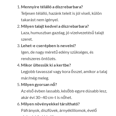
Mennyire télálló a díszrebarbara?
Teljesen télálló, hazánk teleit is jól viseli, külön
takarást nem igényel.
Milyen talajt kedvel a díszrebarbara?
Laza, humuszban gazdag, jó vízelvezetésű talajt
szeret.
Lehet-e cserépben is nevelni?
Igen, de nagy méretű edény szükséges, és
rendszeres öntözés.
Mikor ültessük ki a kertbe?
Legjobb tavasszal vagy kora ősszel, amikor a talaj
már/még meleg.
Milyen gyorsan nő?
Az első évben lassabb, később egyre dúsabb lesz,
akár évi 30–40 cm-t is nőhet.
Milyen növényekkel társítható?
Páfrányok, díszfüvek, árnyékliliomok, évelő