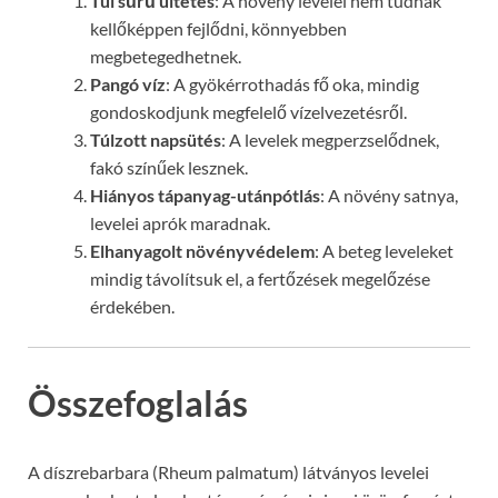
Túl sűrű ültetés
: A növény levelei nem tudnak
kellőképpen fejlődni, könnyebben
megbetegedhetnek.
Pangó víz
: A gyökérrothadás fő oka, mindig
gondoskodjunk megfelelő vízelvezetésről.
Túlzott napsütés
: A levelek megperzselődnek,
fakó színűek lesznek.
Hiányos tápanyag-utánpótlás
: A növény satnya,
levelei aprók maradnak.
Elhanyagolt növényvédelem
: A beteg leveleket
mindig távolítsuk el, a fertőzések megelőzése
érdekében.
Összefoglalás
A díszrebarbara (Rheum palmatum) látványos levelei