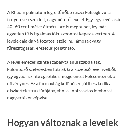
A Rheum palmatum legfeltűnőbb részei kétségkívül a
tenyeresen szeldelt, nagyméretű levelei. Egy-egy levél akár
40–60 centiméter átmérőjűre is megnőhet, így már
egyetlen tő is izgalmas fókuszpontot képez a kertben. A
levelek alakja változatos: szélei hullámosak vagy
fűrészfogasak, erezetük jól látható.
A levéllemezek szinte szabálytalanul szabdaltak,
különböző szeletekben futnak ki a középső levélnyélből,
így egyedi, szinte egzotikus megjelenést kölcsönöznek a
növénynek. Ez a formavilág különösen jól illeszkedik a
díszkertek struktúrájába, ahol a kontrasztos lombozat
nagy értéket képvisel.
Hogyan változnak a levelek