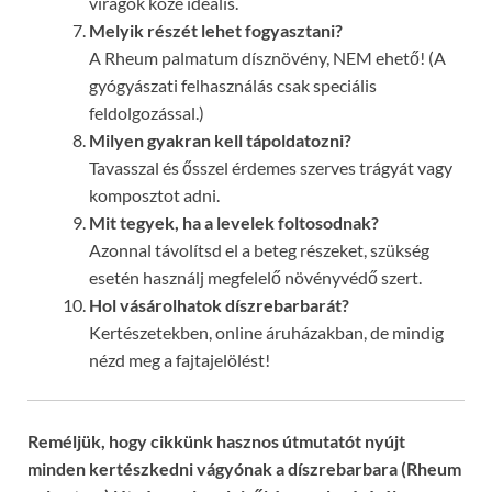
virágok közé ideális.
Melyik részét lehet fogyasztani?
A Rheum palmatum dísznövény, NEM ehető! (A
gyógyászati felhasználás csak speciális
feldolgozással.)
Milyen gyakran kell tápoldatozni?
Tavasszal és ősszel érdemes szerves trágyát vagy
komposztot adni.
Mit tegyek, ha a levelek foltosodnak?
Azonnal távolítsd el a beteg részeket, szükség
esetén használj megfelelő növényvédő szert.
Hol vásárolhatok díszrebarbarát?
Kertészetekben, online áruházakban, de mindig
nézd meg a fajtajelölést!
Reméljük, hogy cikkünk hasznos útmutatót nyújt
minden kertészkedni vágyónak a díszrebarbara (Rheum