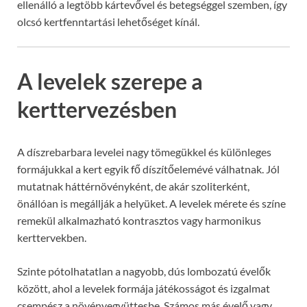
ellenálló a legtöbb kártevővel és betegséggel szemben, így
olcsó kertfenntartási lehetőséget kínál.
A levelek szerepe a
kerttervezésben
A díszrebarbara levelei nagy tömegükkel és különleges
formájukkal a kert egyik fő díszítőelemévé válhatnak. Jól
mutatnak háttérnövényként, de akár szoliterként,
önállóan is megállják a helyüket. A levelek mérete és színe
remekül alkalmazható kontrasztos vagy harmonikus
kerttervekben.
Szinte pótolhatatlan a nagyobb, dús lombozatú évelők
között, ahol a levelek formája játékosságot és izgalmat
csempész a növényegyüttesbe. Számos más évelő vagy