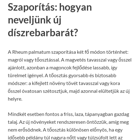
Szaporítás: hogyan
neveljünk új
díszrebarbarát?
A Rheum palmatum szaporítása két fő módon történhet:
magról vagy tőosztással. A magvetés tavasszal vagy ősszel
ajánlott, azonban a magoncok fejlődése lassabb, így
türelmet igényel. A tőosztás gyorsabb és biztosabb
módszer: a kifejlett növény tövét tavasszal vagy kora
ősszel óvatosan szétosztjuk, majd azonnal elültetjük az új
helyre.
Mindkét esetben fontos a friss, laza, tápanyagban gazdag
talaj. Az új növényeket rendszeresen öntözzük, amíg meg
nem erősödnek. A tőosztás különösen előnyös, ha egy
idősebb példány túl nagyra nőtt vagy túlzsúfolt lett az