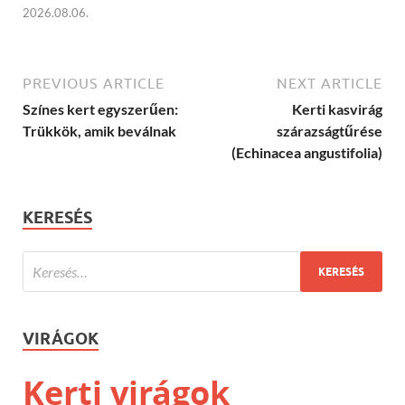
2026.08.06.
PREVIOUS ARTICLE
NEXT ARTICLE
Színes kert egyszerűen:
Kerti kasvirág
Trükkök, amik beválnak
szárazságtűrése
(Echinacea angustifolia)
KERESÉS
VIRÁGOK
Kerti virágok