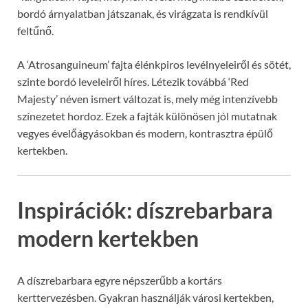
bordó árnyalatban játszanak, és virágzata is rendkívül
feltűnő.
A ‘Atrosanguineum’ fajta élénkpiros levélnyeleiről és sötét,
szinte bordó leveleiről híres. Létezik továbbá ‘Red
Majesty’ néven ismert változat is, mely még intenzívebb
színezetet hordoz. Ezek a fajták különösen jól mutatnak
vegyes évelőágyásokban és modern, kontrasztra épülő
kertekben.
Inspirációk: díszrebarbara
modern kertekben
A díszrebarbara egyre népszerűbb a kortárs
kerttervezésben. Gyakran használják városi kertekben,