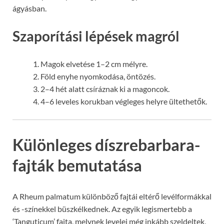
ágyásban.
Szaporítási lépések magról
Magok elvetése 1–2 cm mélyre.
Föld enyhe nyomkodása, öntözés.
2–4 hét alatt csíráznak ki a magoncok.
4–6 leveles korukban végleges helyre ültethetők.
Különleges díszrebarbara-
fajták bemutatása
A Rheum palmatum különböző fajtái eltérő levélformákkal
és -színekkel büszkélkednek. Az egyik legismertebb a
‘Tanguticum’ fajta, melynek levelei még inkább szeldeltek,