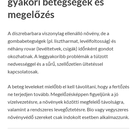
gyakori betegségek és
megelőzés
A díszrebarbara viszonylag ellenálló növény, de a
gombabetegségek (pl. lisztharmat, levélfoltosság) és
néhány rovar (levéltetvek, csigák) időnként gondot
okozhatnak. A leggyakoribb problémák a túlzott
nedvességgel és a sűrű, szellőzetlen ültetéssel
kapcsolatosak.
A beteg leveleket mielőbb el kell távolítani, hogy a fertőzés
ne terjedjen tovább. Megelőzésképpen figyeljünk a jó
vízelvezetésre, a növények közötti megfelelő távolságra,
valamint a rendszeres levegőztetésre. Bio vagy vegyszeres
növényvédő szereket csak indokolt esetben alkalmazzunk.