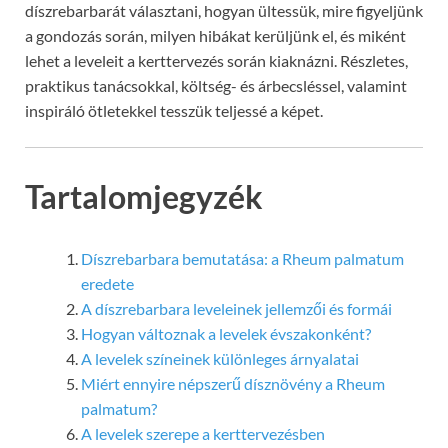
díszrebarbarát választani, hogyan ültessük, mire figyeljünk
a gondozás során, milyen hibákat kerüljünk el, és miként
lehet a leveleit a kerttervezés során kiaknázni. Részletes,
praktikus tanácsokkal, költség- és árbecsléssel, valamint
inspiráló ötletekkel tesszük teljessé a képet.
Tartalomjegyzék
Díszrebarbara bemutatása: a Rheum palmatum
eredete
A díszrebarbara leveleinek jellemzői és formái
Hogyan változnak a levelek évszakonként?
A levelek színeinek különleges árnyalatai
Miért ennyire népszerű dísznövény a Rheum
palmatum?
A levelek szerepe a kerttervezésben