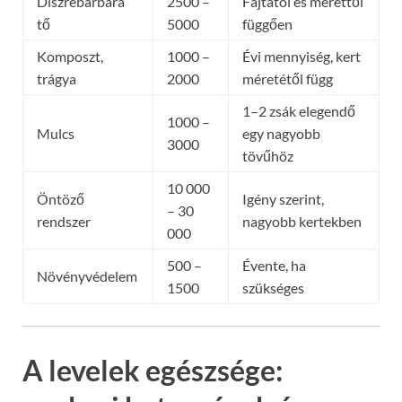
Díszrebarbara
2500 –
Fajtától és mérettől
tő
5000
függően
Komposzt,
1000 –
Évi mennyiség, kert
trágya
2000
méretétől függ
1–2 zsák elegendő
1000 –
Mulcs
egy nagyobb
3000
tövűhöz
10 000
Öntöző
Igény szerint,
– 30
rendszer
nagyobb kertekben
000
500 –
Évente, ha
Növényvédelem
1500
szükséges
A levelek egészsége: