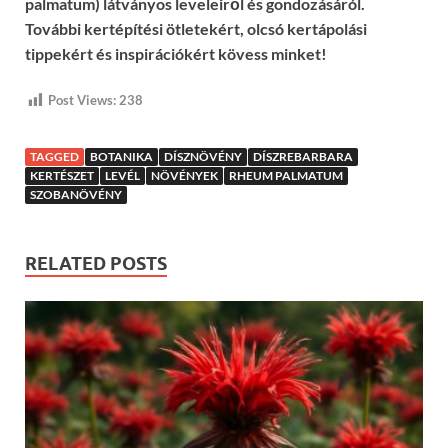
palmatum) látványos leveleiről és gondozásáról.
További kertépítési ötletekért, olcsó kertápolási
tippekért és inspirációkért kövess minket!
Post Views:
238
TAGGED
BOTANIKA
DÍSZNÖVÉNY
DÍSZREBARBARA
KERTÉSZET
LEVÉL
NÖVÉNYEK
RHEUM PALMATUM
SZOBANÖVÉNY
RELATED POSTS