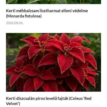
Kerti méhbalzsam lisztharmat elleni védelme
(Monarda fistulosa)
2026.08.06.
Kerti díszcsalán piros levelű fajták (Coleus ‘Red
Velvet’)