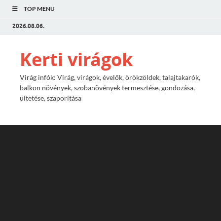
TOP MENU
2026.08.06.
Kerti virágok
Virág infók: Virág, virágok, évelők, örökzöldek, talajtakarók,
balkon növények, szobanövények termesztése, gondozása,
ültetése, szaporítása