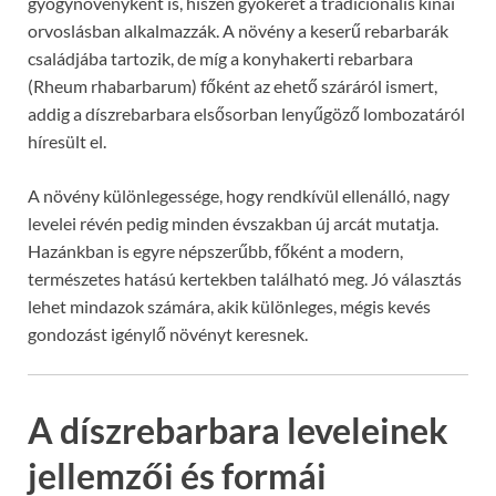
gyógynövényként is, hiszen gyökerét a tradicionális kínai
orvoslásban alkalmazzák. A növény a keserű rebarbarák
családjába tartozik, de míg a konyhakerti rebarbara
(Rheum rhabarbarum) főként az ehető száráról ismert,
addig a díszrebarbara elsősorban lenyűgöző lombozatáról
híresült el.
A növény különlegessége, hogy rendkívül ellenálló, nagy
levelei révén pedig minden évszakban új arcát mutatja.
Hazánkban is egyre népszerűbb, főként a modern,
természetes hatású kertekben található meg. Jó választás
lehet mindazok számára, akik különleges, mégis kevés
gondozást igénylő növényt keresnek.
A díszrebarbara leveleinek
jellemzői és formái