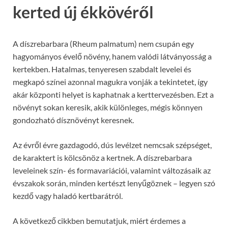
kerted új ékkövéről
A díszrebarbara (Rheum palmatum) nem csupán egy
hagyományos évelő növény, hanem valódi látványosság a
kertekben. Hatalmas, tenyeresen szabdalt levelei és
megkapó színei azonnal magukra vonják a tekintetet, így
akár központi helyet is kaphatnak a kerttervezésben. Ezt a
növényt sokan keresik, akik különleges, mégis könnyen
gondozható dísznövényt keresnek.
Az évről évre gazdagodó, dús levélzet nemcsak szépséget,
de karaktert is kölcsönöz a kertnek. A díszrebarbara
leveleinek szín- és formavariációi, valamint változásaik az
évszakok során, minden kertészt lenyűgöznek – legyen szó
kezdő vagy haladó kertbarátról.
A következő cikkben bemutatjuk, miért érdemes a