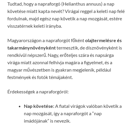
Tudtad, hogy a napraforgó (Helianthus annuus) a nap
követése miatt kapta nevét? Virágai reggel a keleti nap felé
fordulnak, majd egész nap követik a nap mozgását, estére
visszatérnek keleti irányba.
Magyarországon a napraforgót főként
olajtermelésre és
takarmánynövényként
termesztik, de dísznövényként is
rendkívül népszerű. Nagy, erőteljes szára és napsárga
virága miatt azonnal felhívja magára a figyelmet, és a
magyar művészetben is gyakran megjelenik, például
festmények és fotók témájaként.
Érdekességek a napraforgóról:
Nap követése:
A fiatal virágok valóban követik a
nap mozgását, így a napraforgót a “nap
imádójának” is nevezik.