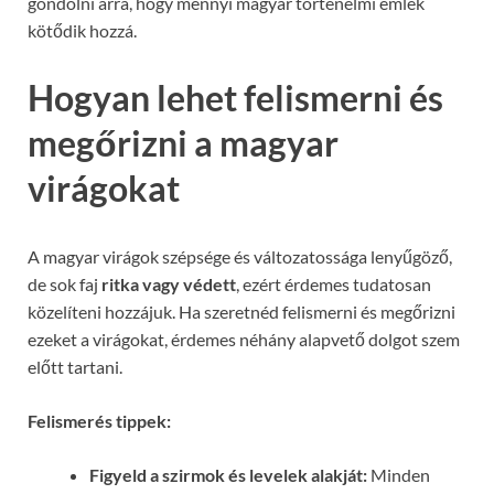
gondolni arra, hogy mennyi magyar történelmi emlék
kötődik hozzá.
Hogyan lehet felismerni és
megőrizni a magyar
virágokat
A magyar virágok szépsége és változatossága lenyűgöző,
de sok faj
ritka vagy védett
, ezért érdemes tudatosan
közelíteni hozzájuk. Ha szeretnéd felismerni és megőrizni
ezeket a virágokat, érdemes néhány alapvető dolgot szem
előtt tartani.
Felismerés tippek:
Figyeld a szirmok és levelek alakját:
Minden