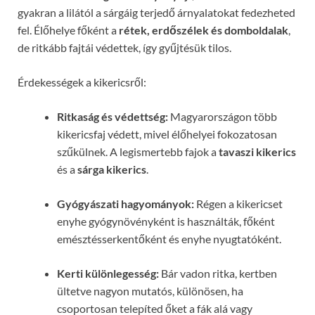
gyakran a lilától a sárgáig terjedő árnyalatokat fedezheted
fel. Élőhelye főként a
rétek, erdőszélek és domboldalak
,
de ritkább fajtái védettek, így gyűjtésük tilos.
Érdekességek a kikericsről:
Ritkaság és védettség:
Magyarországon több
kikericsfaj védett, mivel élőhelyei fokozatosan
szűkülnek. A legismertebb fajok a
tavaszi kikerics
és a
sárga kikerics
.
Gyógyászati hagyományok:
Régen a kikericset
enyhe gyógynövényként is használták, főként
emésztésserkentőként és enyhe nyugtatóként.
Kerti különlegesség:
Bár vadon ritka, kertben
ültetve nagyon mutatós, különösen, ha
csoportosan telepíted őket a fák alá vagy