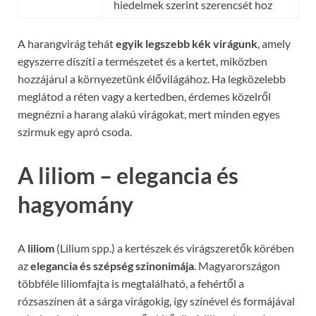
hiedelmek szerint szerencsét hoz
A harangvirág tehát
egyik legszebb kék virágunk
, amely
egyszerre díszíti a természetet és a kertet, miközben
hozzájárul a környezetünk élővilágához. Ha legközelebb
meglátod a réten vagy a kertedben, érdemes közelről
megnézni a harang alakú virágokat, mert minden egyes
szirmuk egy apró csoda.
A liliom – elegancia és
hagyomány
A
liliom
(Lilium spp.) a kertészek és virágszeretők körében
az
elegancia és szépség szinonimája
. Magyarországon
többféle liliomfajta is megtalálható, a fehértől a
rózsaszínen át a sárga virágokig, így színével és formájával