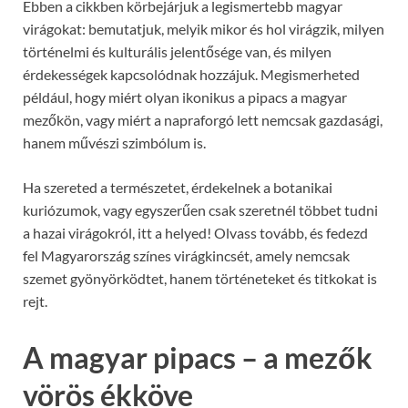
Ebben a cikkben körbejárjuk a legismertebb magyar
virágokat: bemutatjuk, melyik mikor és hol virágzik, milyen
történelmi és kulturális jelentősége van, és milyen
érdekességek kapcsolódnak hozzájuk. Megismerheted
például, hogy miért olyan ikonikus a pipacs a magyar
mezőkön, vagy miért a napraforgó lett nemcsak gazdasági,
hanem művészi szimbólum is.
Ha szereted a természetet, érdekelnek a botanikai
kuriózumok, vagy egyszerűen csak szeretnél többet tudni
a hazai virágokról, itt a helyed! Olvass tovább, és fedezd
fel Magyarország színes virágkincsét, amely nemcsak
szemet gyönyörködtet, hanem történeteket és titkokat is
rejt.
A magyar pipacs – a mezők
vörös ékköve