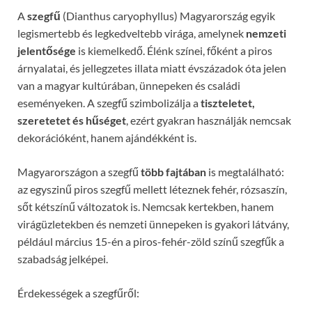
A
szegfű
(Dianthus caryophyllus) Magyarország egyik
legismertebb és legkedveltebb virága, amelynek
nemzeti
jelentősége
is kiemelkedő. Élénk színei, főként a piros
árnyalatai, és jellegzetes illata miatt évszázadok óta jelen
van a magyar kultúrában, ünnepeken és családi
eseményeken. A szegfű szimbolizálja a
tiszteletet,
szeretetet és hűséget
, ezért gyakran használják nemcsak
dekorációként, hanem ajándékként is.
Magyarországon a szegfű
több fajtában
is megtalálható:
az egyszinű piros szegfű mellett léteznek fehér, rózsaszín,
sőt kétszínű változatok is. Nemcsak kertekben, hanem
virágüzletekben és nemzeti ünnepeken is gyakori látvány,
például március 15-én a piros-fehér-zöld színű szegfűk a
szabadság jelképei.
Érdekességek a szegfűről: