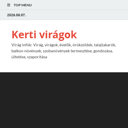
TOP MENU
2026.08.07.
Kerti virágok
Virág infók: Virág, virágok, évelők, örökzöldek, talajtakarók,
balkon növények, szobanövények termesztése, gondozása,
ültetése, szaporítása