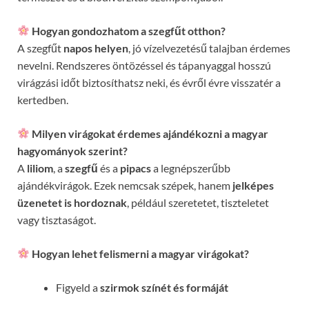
Hogyan gondozhatom a szegfűt otthon?
A szegfűt
napos helyen
, jó vízelvezetésű talajban érdemes
nevelni. Rendszeres öntözéssel és tápanyaggal hosszú
virágzási időt biztosíthatsz neki, és évről évre visszatér a
kertedben.
Milyen virágokat érdemes ajándékozni a magyar
hagyományok szerint?
A
liliom
, a
szegfű
és a
pipacs
a legnépszerűbb
ajándékvirágok. Ezek nemcsak szépek, hanem
jelképes
üzenetet is hordoznak
, például szeretetet, tiszteletet
vagy tisztaságot.
Hogyan lehet felismerni a magyar virágokat?
Figyeld a
szirmok színét és formáját