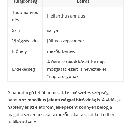
Tulajdonság
Leírás
Tudományos
Helianthus annuus
név
Szín
sárga
Virágzási idő
július–szeptember
Élőhely
mezők, kertek
A fiatal virágok követik a nap
Érdekesség
mozgását, ezért is nevezték el
“napraforgónak”
A napraforgó tehát nemcsak
természetes szépség
,
hanem
szimbolikus jelentőséggel bíró virág
is. A vidék, a
napfény és az életöröm jelképeként könnyen belopja
magát a szívedbe, akár a mezőn, akár a saját kertedben
találkozol vele.