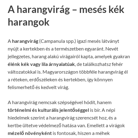
A harangvirág – mesés kék
harangok
A
harangvirág
(Campanula spp.) igazi mesés látványt
nyújt a kertekben és a természetben egyaránt. Nevét
jellegzetes, harang alakú virágairól kapta, amelyek gyakran
élénk kék vagy lila árnyalatúak
, de találkozhatsz fehér
változatokkal is. Magyarországon többféle harangvirág él
a réteken, erdőszéleken és kertekben, így könnyen
felismerhető és kedvelt virág.
A harangvirág nemcsak szépségével hódít, hanem
történelmi és kulturális jelentőséggel
is bír. A népi
hiedelmek szerint a harangvirág szerencsét hoz, és a
kertbe ültetve védelmező hatása van. Emellett a virágok
mézelő növényként
is fontosak, hiszen a méhek