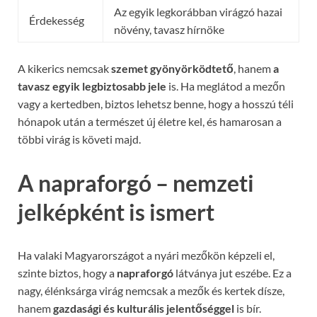
Az egyik legkorábban virágzó hazai
Érdekesség
növény, tavasz hírnöke
A kikerics nemcsak
szemet gyönyörködtető
, hanem
a
tavasz egyik legbiztosabb jele
is. Ha meglátod a mezőn
vagy a kertedben, biztos lehetsz benne, hogy a hosszú téli
hónapok után a természet új életre kel, és hamarosan a
többi virág is követi majd.
A napraforgó – nemzeti
jelképként is ismert
Ha valaki Magyarországot a nyári mezőkön képzeli el,
szinte biztos, hogy a
napraforgó
látványa jut eszébe. Ez a
nagy, élénksárga virág nemcsak a mezők és kertek dísze,
hanem
gazdasági és kulturális jelentőséggel
is bír.