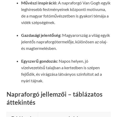
Művészi inspiráció:
A napraforgó Van Gogh egyik
leghíresebb festményeinek központi motívuma,
de a magyar fotóművészetben is gyakori témája a
vidék szépségének.
Gazdasági jelentőség:
Magyarország a világ egyik
jelentős napraforgótermelője, különösen az olaj-
és magtermelésben.
Egyszerű gondozás:
Napos helyen, jó
vízelvezetésű talajban a kertedben is szépen
fejlődik, és virágzása látványos színfoltot ad a
nyári tájnak.
Napraforgó jellemzői – táblázatos
áttekintés