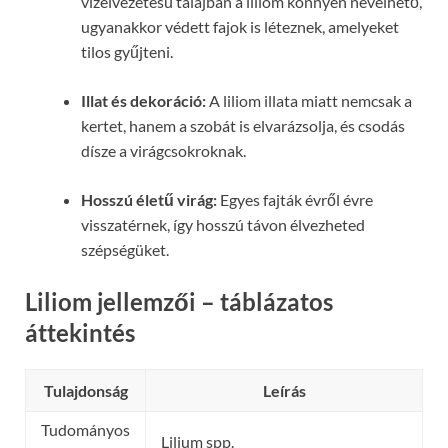
vízelvezetésű talajban a liliom könnyen nevelhető,
ugyanakkor védett fajok is léteznek, amelyeket
tilos gyűjteni.
Illat és dekoráció:
A liliom illata miatt nemcsak a
kertet, hanem a szobát is elvarázsolja, és csodás
dísze a virágcsokroknak.
Hosszú életű virág:
Egyes fajták évről évre
visszatérnek, így hosszú távon élvezheted
szépségüket.
Liliom jellemzői – táblázatos
áttekintés
Tulajdonság
Leírás
Tudományos
Lilium spp.