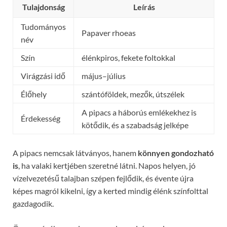
Tulajdonság
Leírás
Tudományos
Papaver rhoeas
név
Szín
élénkpiros, fekete foltokkal
Virágzási idő
május–július
Élőhely
szántóföldek, mezők, útszélek
A pipacs a háborús emlékekhez is
Érdekesség
kötődik, és a szabadság jelképe
A pipacs nemcsak látványos, hanem
könnyen gondozható
is
, ha valaki kertjében szeretné látni. Napos helyen, jó
vízelvezetésű talajban szépen fejlődik, és évente újra
képes magról kikelni, így a kerted mindig élénk színfolttal
gazdagodik.