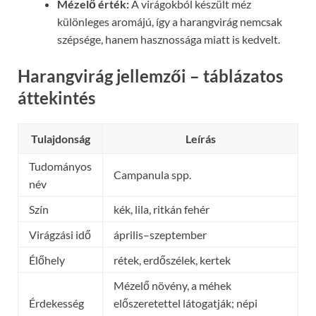
Mézelő érték:
A virágokból készült méz
különleges aromájú, így a harangvirág nemcsak
szépsége, hanem hasznossága miatt is kedvelt.
Harangvirág jellemzői – táblázatos
áttekintés
Tulajdonság
Leírás
Tudományos
Campanula spp.
név
Szín
kék, lila, ritkán fehér
Virágzási idő
április–szeptember
Élőhely
rétek, erdőszélek, kertek
Mézelő növény, a méhek
Érdekesség
előszeretettel látogatják; népi