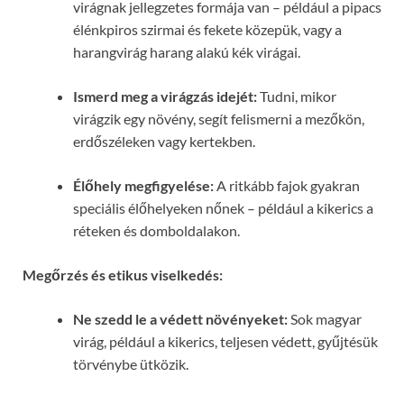
virágnak jellegzetes formája van – például a pipacs
élénkpiros szirmai és fekete közepük, vagy a
harangvirág harang alakú kék virágai.
Ismerd meg a virágzás idejét:
Tudni, mikor
virágzik egy növény, segít felismerni a mezőkön,
erdőszéleken vagy kertekben.
Élőhely megfigyelése:
A ritkább fajok gyakran
speciális élőhelyeken nőnek – például a kikerics a
réteken és domboldalakon.
Megőrzés és etikus viselkedés:
Ne szedd le a védett növényeket:
Sok magyar
virág, például a kikerics, teljesen védett, gyűjtésük
törvénybe ütközik.