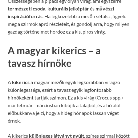
Összességében a pipacs egy olyan virág, ami egyszerre
természeti csoda, kulturális jelképtár
és
művészi
inspirációforrás
. Ha legközelebb a mezőn sétálsz, figyeld
meg a szirmok apró részleteit, és gondolj arra, hogy milyen
gazdag történelmet hordoz ez a kis, piros virág.
A magyar kikerics – a
tavasz hírnöke
A
kikerics
a magyar mezők egyik legkorábban virágzó
különlegessége, ezért a tavasz egyik legfontosabb
hírnökeként tartják számon. Ez a kis virág (Crocus spp.)
már február–márciusban kibújik a talajból, és a hó alól
előbukkanva jelzi, hogy a hideg hónapok lassan véget
érnek.
A kikerics
különleges látványt nyújt
, színes szirmai között