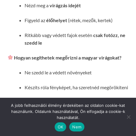
Nézd meg a
virágzás idejét
Figyeld az
élőhelyet
(rétek, mezők, kertek)
Ritkább vagy védett fajok esetén
csak fotózz, ne
szedd le
Hogyan segíthetek megőrizni a magyar virágokat?
Ne szedd le a védett növényeket
Készíts róla fényképet, ha szeretnéd megörökíteni
Ültesd őshonos fajokat a kertedbe
A jobb felhasználói élmény érdekében az oldalon cookie-kat
használunk. Oldalunk használatával, Ön elfogadja a cookie-k
Támogasd a beporzókat, például a méheket,
használatát.
mézelő virágok ültetésével
OK
Nem