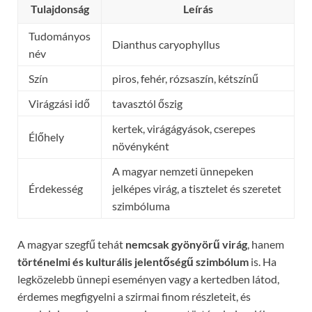
Tulajdonság
Leírás
Tudományos
Dianthus caryophyllus
név
Szín
piros, fehér, rózsaszín, kétszínű
Virágzási idő
tavasztól őszig
kertek, virágágyások, cserepes
Élőhely
növényként
A magyar nemzeti ünnepeken
Érdekesség
jelképes virág, a tisztelet és szeretet
szimbóluma
A magyar szegfű tehát
nemcsak gyönyörű virág
, hanem
történelmi és kulturális jelentőségű szimbólum
is. Ha
legközelebb ünnepi eseményen vagy a kertedben látod,
érdemes megfigyelni a szirmai finom részleteit, és