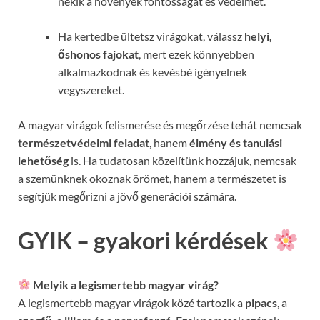
nekik a növények fontosságát és védelmét.
Ha kertedbe ültetsz virágokat, válassz
helyi,
őshonos fajokat
, mert ezek könnyebben
alkalmazkodnak és kevésbé igényelnek
vegyszereket.
A magyar virágok felismerése és megőrzése tehát nemcsak
természetvédelmi feladat
, hanem
élmény és tanulási
lehetőség
is. Ha tudatosan közelítünk hozzájuk, nemcsak
a szemünknek okoznak örömet, hanem a természetet is
segítjük megőrizni a jövő generációi számára.
GYIK – gyakori kérdések
Melyik a legismertebb magyar virág?
A legismertebb magyar virágok közé tartozik a
pipacs
, a