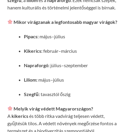
szegfű
, a
liliom
és a
napraforgó
. Ezek nemcsak szépek,
hanem kulturális és történelmi jelentőséggel is bírnak.
Mikor virágzanak a legfontosabb magyar virágok?
Pipacs:
május–július
Kikerics:
február–március
Napraforgó:
július–szeptember
Liliom:
május–július
Szegfű:
tavasztól őszig
Melyik virág védett Magyarországon?
A
kikerics
és több ritka vadvirág teljesen védett,
gyűjtésük tilos. A védett növények megőrzése fontos a
természet és a biodiverzitás szempontjából.