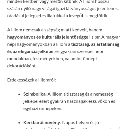
minden kertben vagy mezőn kitűnik. A liliom hosszú
szárán nyíló nagy virágai igazi látványosságot jelentenek,
ráadásul jellegzetes illatukkal a levegőt is megtöltik.
A liliom nemcsak a szépség miatt kedvelt, hanem
hagyományos és kulturális jelentőséggel
is bír. A magyar
népi hagyományokban a liliom a
tisztaság, az ártatlanság
és az elegancia jelképe
, és gyakran szerepel népi
mondákban, festményekben, valamint ünnepi
dekorációként.
Érdekességek a liliomról:
Szimbolika:
A liliom a tisztaság és a nemesség
jelképe, ezért gyakran használják esküvőkön és
egyházi ünnepeken.
Kertbarát növény:
Napos helyen és jó