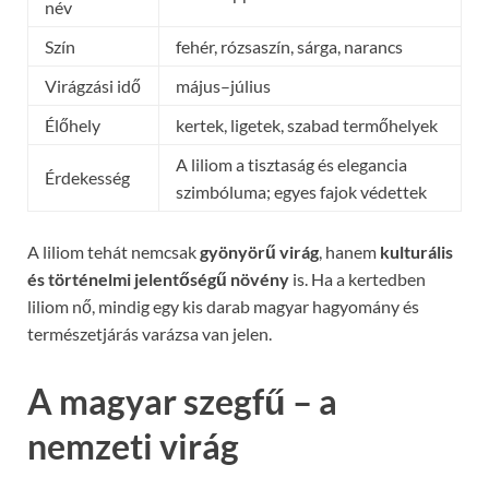
név
Szín
fehér, rózsaszín, sárga, narancs
Virágzási idő
május–július
Élőhely
kertek, ligetek, szabad termőhelyek
A liliom a tisztaság és elegancia
Érdekesség
szimbóluma; egyes fajok védettek
A liliom tehát nemcsak
gyönyörű virág
, hanem
kulturális
és történelmi jelentőségű növény
is. Ha a kertedben
liliom nő, mindig egy kis darab magyar hagyomány és
természetjárás varázsa van jelen.
A magyar szegfű – a
nemzeti virág