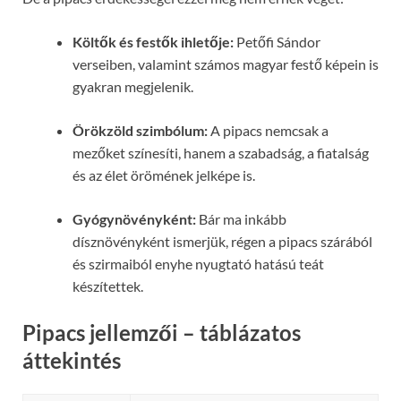
Költők és festők ihletője:
Petőfi Sándor
verseiben, valamint számos magyar festő képein is
gyakran megjelenik.
Örökzöld szimbólum:
A pipacs nemcsak a
mezőket színesíti, hanem a szabadság, a fiatalság
és az élet örömének jelképe is.
Gyógynövényként:
Bár ma inkább
dísznövényként ismerjük, régen a pipacs szárából
és szirmaiból enyhe nyugtató hatású teát
készítettek.
Pipacs jellemzői – táblázatos
áttekintés