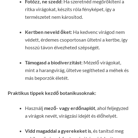
Fotózz, ne szedd:
Ha szeretnéd megörökíteni a
ritka virágokat, készíts róla fényképet, így a
természetet nem károsítod.
Kertben neveld őket:
Ha kedvenc virágod nem
védett, érdemes csoportosan ültetni a kertbe, így
hosszú távon élvezheted szépségét.
Támogasd a biodiverzitást:
Mézelő virágokat,
mint a harangvirág, ültetve segítheted a méhek és
más beporzók életét.
Praktikus tippek kezdő botanikusoknak:
Használj
mező- vagy erdőnaplót
, ahol feljegyzed
a virágok nevét, virágzási idejét és élőhelyét.
Vidd magaddal a gyerekeket is
, és tanítsd meg