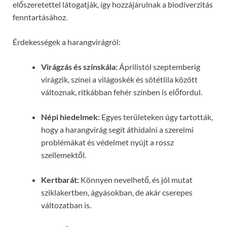
előszeretettel látogatják, így hozzájárulnak a biodiverzitás
fenntartásához.
Érdekességek a harangvirágról:
Virágzás és színskála:
Áprilistól szeptemberig
virágzik, színei a világoskék és sötétlila között
változnak, ritkábban fehér színben is előfordul.
Népi hiedelmek:
Egyes területeken úgy tartották,
hogy a harangvirág segít áthidalni a szerelmi
problémákat és védelmet nyújt a rossz
szellemektől.
Kertbarát:
Könnyen nevelhető, és jól mutat
sziklakertben, ágyásokban, de akár cserepes
változatban is.