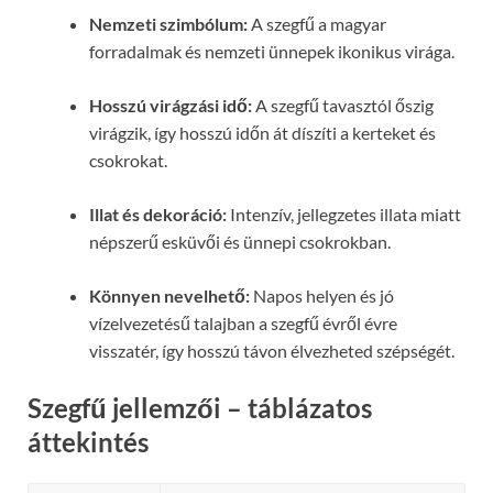
Nemzeti szimbólum:
A szegfű a magyar
forradalmak és nemzeti ünnepek ikonikus virága.
Hosszú virágzási idő:
A szegfű tavasztól őszig
virágzik, így hosszú időn át díszíti a kerteket és
csokrokat.
Illat és dekoráció:
Intenzív, jellegzetes illata miatt
népszerű esküvői és ünnepi csokrokban.
Könnyen nevelhető:
Napos helyen és jó
vízelvezetésű talajban a szegfű évről évre
visszatér, így hosszú távon élvezheted szépségét.
Szegfű jellemzői – táblázatos
áttekintés