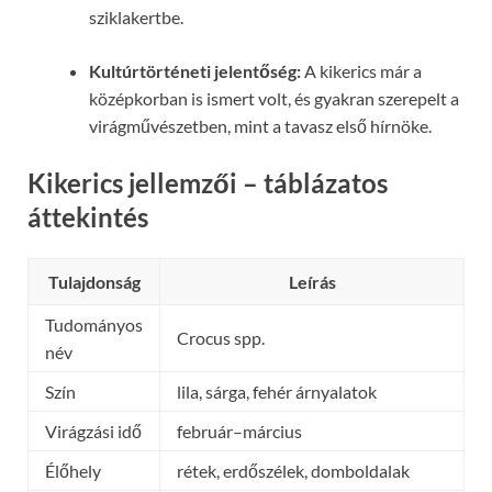
sziklakertbe.
Kultúrtörténeti jelentőség:
A kikerics már a
középkorban is ismert volt, és gyakran szerepelt a
virágművészetben, mint a tavasz első hírnöke.
Kikerics jellemzői – táblázatos
áttekintés
Tulajdonság
Leírás
Tudományos
Crocus spp.
név
Szín
lila, sárga, fehér árnyalatok
Virágzási idő
február–március
Élőhely
rétek, erdőszélek, domboldalak