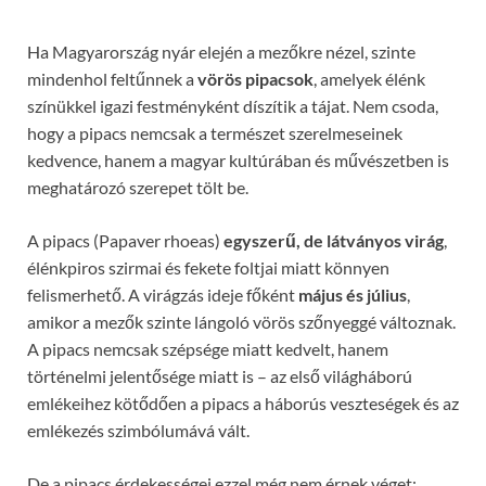
Ha Magyarország nyár elején a mezőkre nézel, szinte
mindenhol feltűnnek a
vörös pipacsok
, amelyek élénk
színükkel igazi festményként díszítik a tájat. Nem csoda,
hogy a pipacs nemcsak a természet szerelmeseinek
kedvence, hanem a magyar kultúrában és művészetben is
meghatározó szerepet tölt be.
A pipacs (Papaver rhoeas)
egyszerű, de látványos virág
,
élénkpiros szirmai és fekete foltjai miatt könnyen
felismerhető. A virágzás ideje főként
május és július
,
amikor a mezők szinte lángoló vörös szőnyeggé változnak.
A pipacs nemcsak szépsége miatt kedvelt, hanem
történelmi jelentősége miatt is – az első világháború
emlékeihez kötődően a pipacs a háborús veszteségek és az
emlékezés szimbólumává vált.
De a pipacs érdekességei ezzel még nem érnek véget: