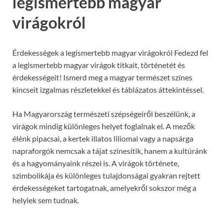
legismertebb magyar
virágokról
Érdekességek a legismertebb magyar virágokról Fedezd fel
a legismertebb magyar virágok titkait, történetét és
érdekességeit! Ismerd meg a magyar természet színes
kincseit izgalmas részletekkel és táblázatos áttekintéssel.
Ha Magyarország természeti szépségeiről beszélünk, a
virágok mindig különleges helyet foglalnak el. A mezők
élénk pipacsai, a kertek illatos liliomai vagy a napsárga
napraforgók nemcsak a tájat színesítik, hanem a kultúránk
és a hagyományaink részei is. A virágok története,
szimbolikája és különleges tulajdonságai gyakran rejtett
érdekességeket tartogatnak, amelyekről sokszor még a
helyiek sem tudnak.