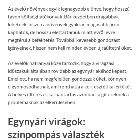
Az évelő növények egyik legnagyobb előnye, hogy hosszú
távon költséghatékonyak. Bár kezdetben drágábbak
lehetnek, hiszen a növények gyakran magasabb áron
kaphatók, de hosszú élettartamuk miatt évről évre
megtérül a befektetés. Továbbá, kevesebb gondozást
igényelnek, hiszen nem kell minden évben újraültetni őket.
Az évelők hátrányai közé tartozik, hogy a virágzási
időszakuk általában rövidebb az egynyáriakéhoz képest.
Emellett, ha nem megfelelően gondozzuk őket, könnyen
elgyomosodhatnak, ami ronthatja a kert esztétikai értékét.
A helyes ültetés és karbantartás azonban segít ezeknek a
problémáknak az elkerülésében.
Egynyári virágok:
színpompás választék