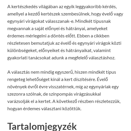
A kertészkedés világában az egyik leggyakoribb kérdés,
amellyel a kezdő kertészek szembesülnek, hogy évelő vagy
egynyári virágokat válasszanak-e. Mindkét típusnak
megvannak a saját előnyei és hátrányai, amelyeket
érdemes mérlegelni a döntés előtt. Ebben a cikkben
részletesen bemutatjuk az évelő és egynyári virágok közti
különbségeket, előnyeiket és hátrányaikat, valamint
gyakorlati tanácsokat adunk a megfelelő választáshoz.
A választás nem mindig egyszerű, hiszen mindkét típus
rengeteg lehetőséget kínál a kert díszítésére. Évelő
növények évről évre visszatérnek, míg az egynyáriak egy
szezonra szólnak, de színpompás virágzásukkal
varázsolják el a kertet. A következő részben részletezzük,
hogyan érdemes választani közöttük.
Tartalomjegyzék