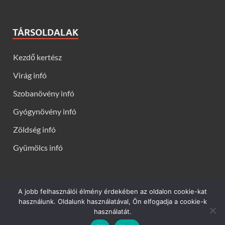
TÁRSOLDALAK
Kezdő kertész
Virág infó
Szobanövény infó
Gyógynövény infó
Zöldség infó
Gyümölcs infó
A jobb felhasználói élmény érdekében az oldalon cookie-kat
Kerti virágok - Virág infók: Virág, virágok, évelők, örökzöldek,
használunk. Oldalunk használatával, Ön elfogadja a cookie-k
talajtakarók, balkon növények, szobanövények termesztése,
használatát.
gondozása, ültetése, szaporítása