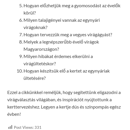
Hogyan előzhetjük meg a gyomosodást az évelők
körül?
Milyen talajigényei vannak az egynyári
virágoknak?
Hogyan tervezzük meg a vegyes virágágyást?
Melyek a legnépszerűbb évelő virágok
Magyarországon?
Milyen hibákat érdemes elkerülni a
virágültetéskor?
Hogyan készítsük elő a kertet az egynyáriak
ültetésére?
Ezzel a cikkünkkel reméljük, hogy segítettünk eligazodni a
virágválasztás világában, és inspirációt nyújtottunk a
kerttervezéshez. Legyen a kertje dús és színpompás egész
évben!
Post Views:
331