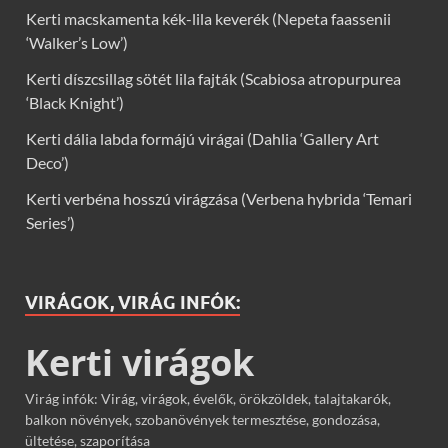
Kerti macskamenta kék-lila keverék (Nepeta faassenii
‘Walker’s Low’)
Kerti díszcsillag sötét lila fajták (Scabiosa atropurpurea
‘Black Knight’)
Kerti dália labda formájú virágai (Dahlia ‘Gallery Art
Deco’)
Kerti verbéna hosszú virágzása (Verbena hybrida ‘Temari
Series’)
VIRÁGOK, VIRÁG INFÓK:
Kerti virágok
Virág infók: Virág, virágok, évelők, örökzöldek, talajtakarók,
balkon növények, szobanövények termesztése, gondozása,
ültetése, szaporítása