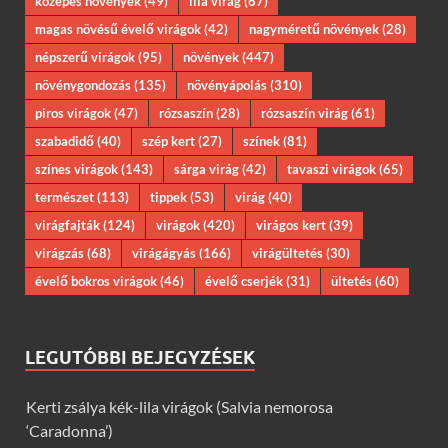
közepes növények
(49)
lila virág
(67)
magas növésű évelő virágok
(42)
nagyméretű növények
(28)
népszerű virágok
(95)
növények
(447)
növénygondozás
(135)
növényápolás
(310)
piros virágok
(47)
rózsaszín
(28)
rózsaszín virág
(61)
szabadidő
(40)
szép kert
(27)
színek
(81)
színes virágok
(143)
sárga virág
(42)
tavaszi virágok
(65)
természet
(113)
tippek
(53)
virág
(40)
virágfajták
(124)
virágok
(420)
virágos kert
(39)
virágzás
(68)
virágágyás
(166)
virágültetés
(30)
évelő bokros virágok
(46)
évelő cserjék
(31)
ültetés
(60)
LEGUTÓBBI BEJEGYZÉSEK
Kerti zsálya kék-lila virágok (Salvia nemorosa
‘Caradonna’)