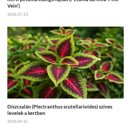
Vein’)
2026.07.13.
Díszcsalán (Plectranthus scutellarioides) színes
levelek a kertben
2026.04.15.