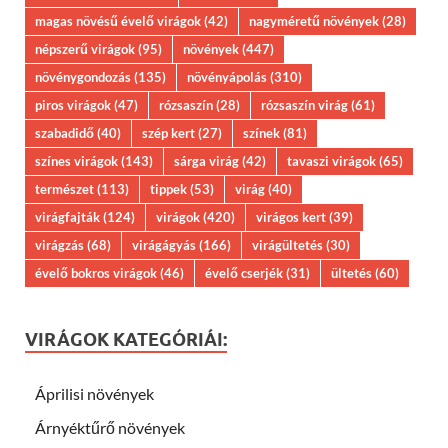
magas növésű évelő virágok
(42)
nagyméretű növények
(28)
népszerű virágok
(95)
növények
(447)
növénygondozás
(135)
növényápolás
(310)
piros virágok
(47)
rózsaszín
(28)
rózsaszín virág
(61)
szabadidő
(40)
szép kert
(27)
színek
(81)
színes virágok
(143)
sárga virág
(42)
tavaszi virágok
(65)
természet
(113)
tippek
(53)
virág
(40)
virágfajták
(124)
virágok
(420)
virágos kert
(39)
virágzás
(68)
virágágyás
(166)
virágültetés
(30)
évelő bokros virágok
(46)
évelő cserjék
(31)
ültetés
(60)
VIRÁGOK KATEGÓRIÁI:
Áprilisi növények
Árnyéktűrő növények