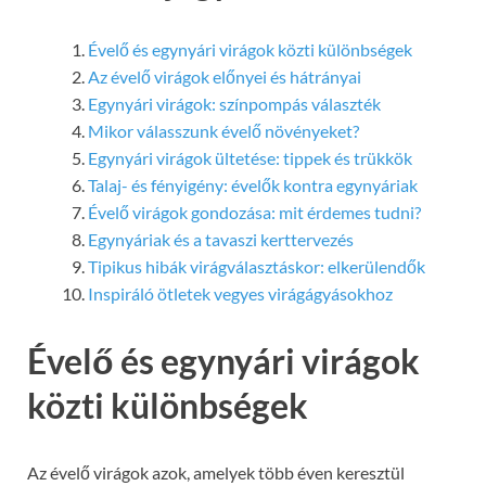
Évelő és egynyári virágok közti különbségek
Az évelő virágok előnyei és hátrányai
Egynyári virágok: színpompás választék
Mikor válasszunk évelő növényeket?
Egynyári virágok ültetése: tippek és trükkök
Talaj- és fényigény: évelők kontra egynyáriak
Évelő virágok gondozása: mit érdemes tudni?
Egynyáriak és a tavaszi kerttervezés
Tipikus hibák virágválasztáskor: elkerülendők
Inspiráló ötletek vegyes virágágyásokhoz
Évelő és egynyári virágok
közti különbségek
Az évelő virágok azok, amelyek több éven keresztül