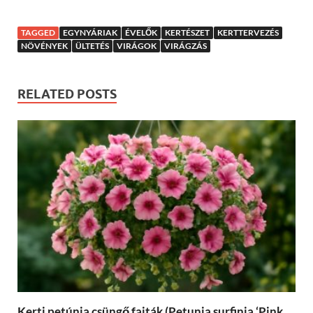
TAGGED
EGYNYÁRIAK
ÉVELŐK
KERTÉSZET
KERTTERVEZÉS
NÖVÉNYEK
ÜLTETÉS
VIRÁGOK
VIRÁGZÁS
RELATED POSTS
Kerti petúnia csüngő fajták (Petunia surfinia ‘Pink