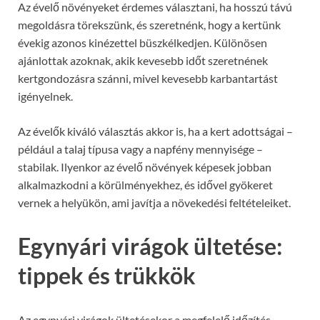
Az évelő növényeket érdemes választani, ha hosszú távú
megoldásra törekszünk, és szeretnénk, hogy a kertünk
évekig azonos kinézettel büszkélkedjen. Különösen
ajánlottak azoknak, akik kevesebb időt szeretnének
kertgondozásra szánni, mivel kevesebb karbantartást
igényelnek.
Az évelők kiváló választás akkor is, ha a kert adottságai –
például a talaj típusa vagy a napfény mennyisége –
stabilak. Ilyenkor az évelő növények képesek jobban
alkalmazkodni a körülményekhez, és idővel gyökeret
vernek a helyükön, ami javítja a növekedési feltételeiket.
Egynyári virágok ültetése:
tippek és trükkök
Az egynyári virágok ültetésekor a megfelelő időzítés