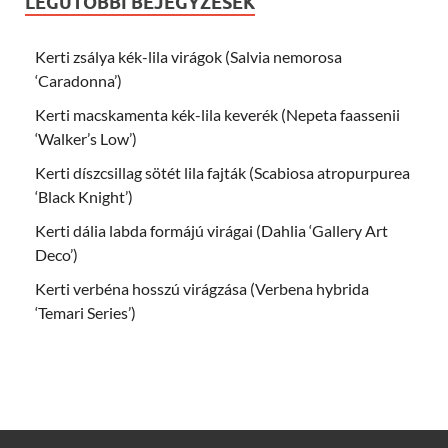
LEGUTÓBBI BEJEGYZÉSEK
Kerti zsálya kék-lila virágok (Salvia nemorosa
‘Caradonna’)
Kerti macskamenta kék-lila keverék (Nepeta faassenii
‘Walker’s Low’)
Kerti díszcsillag sötét lila fajták (Scabiosa atropurpurea
‘Black Knight’)
Kerti dália labda formájú virágai (Dahlia ‘Gallery Art
Deco’)
Kerti verbéna hosszú virágzása (Verbena hybrida
‘Temari Series’)