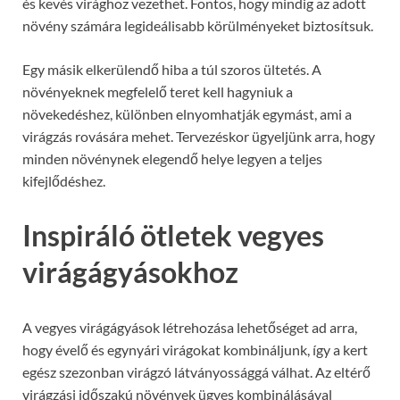
és kevés virághoz vezethet. Fontos, hogy mindig az adott
növény számára legideálisabb körülményeket biztosítsuk.
Egy másik elkerülendő hiba a túl szoros ültetés. A
növényeknek megfelelő teret kell hagyniuk a
növekedéshez, különben elnyomhatják egymást, ami a
virágzás rovására mehet. Tervezéskor ügyeljünk arra, hogy
minden növénynek elegendő helye legyen a teljes
kifejlődéshez.
Inspiráló ötletek vegyes
virágágyásokhoz
A vegyes virágágyások létrehozása lehetőséget ad arra,
hogy évelő és egynyári virágokat kombináljunk, így a kert
egész szezonban virágzó látványossággá válhat. Az eltérő
virágzási időszakú növények ügyes kombinálásával