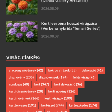
(Dahlia ‘Gallery Art Deco’)
2026.08.09.
Kerti verbéna hosszú virágzása
(Verbena hybrida ‘Temari Series’)
2026.08.09.
VIRÁG CÍMKÉK:
alacsony növények
(42)
bokros virágok
(35)
dekoráció
(41)
dísznövény
(205)
dísznövények
(194)
fehér virág
(76)
gondozás
(40)
kert
(347)
kert dekoráció
(36)
kerti dísznövények
(28)
kerti növény
(126)
kerti növények
(166)
kerti virágok
(109)
kerttervezés
(191)
kertészet
(744)
kertészkedés
(174)