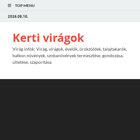
TOP MENU
2026.08.10.
Kerti virágok
Virág infók: Virág, virágok, évelők, örökzöldek, talajtakarók,
balkon növények, szobanövények termesztése, gondozása,
ültetése, szaporítása