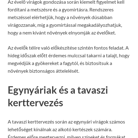
Az évelő virágok gondozása során kiemelt figyelmet kell
fordítani a metszésre és a gyomirtásra. Rendszeres
metszéssel elérhetjük, hogy a növények dúsabban
virágozzanak, míg a gyomirtással megakadályozhatjuk,
hogy a nem kívánt növények elnyomják az évelőket.
Az évelők télire való előkészítése szintén fontos feladat. A
hideg időszak előtt érdemes mulccsal takarni a talajt, hogy
megvédjük a gyökereket a fagytól, és biztosítsuk a
növények biztonságos áttelelését.
Egynyáriak és a tavaszi
kerttervezés
A tavaszi kerttervezés során az egynyári virágok számos
lehetőséget kínálnak az alkotó kertészek számára.
Érdemes előre megtervezni, milyen színeket és formákat