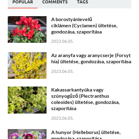
POPULAR
COMMENTS
TAGS
A borostyánlevelű
ciklámen (Cyclamen) ültetése,
gondozása, szaporítása
2023.06.05.
Az aranyfa vagy aranycserje (Forsyt
hia) ültetése, gondozása, szaporítása
2023.06.05.
Kakassarkantyúka vagy
szúnyogűző (Plectranthus
coleoides) ültetése, gondozása,
szaporítása
2023.06.05.
A hunyor (Helleborus) ültetése,
gondozása, szaporítása