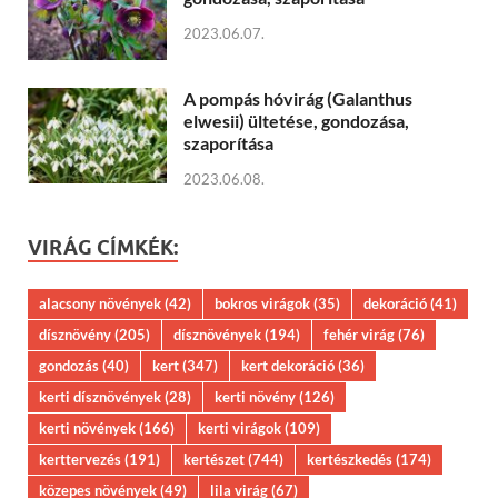
2023.06.07.
A pompás hóvirág (Galanthus
elwesii) ültetése, gondozása,
szaporítása
2023.06.08.
VIRÁG CÍMKÉK:
alacsony növények
(42)
bokros virágok
(35)
dekoráció
(41)
dísznövény
(205)
dísznövények
(194)
fehér virág
(76)
gondozás
(40)
kert
(347)
kert dekoráció
(36)
kerti dísznövények
(28)
kerti növény
(126)
kerti növények
(166)
kerti virágok
(109)
kerttervezés
(191)
kertészet
(744)
kertészkedés
(174)
közepes növények
(49)
lila virág
(67)