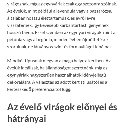
virágoznak, míg az egynyáriak csak egy szezonra szólnak.
Az évelők, mint például a levendula vagy a bazsarózsa,
általában hosszú élettartamúak, és évről évre
visszatérnek, így kevesebb karbantartást igényelnek
hosszú távon. Ezzel szemben az egynyári virágok, mint a
petúnia vagy a begónia, minden évben újraültetésre
szorulnak, de látványos szín- és formavilágot kínálnak.
Mindkét típusnak megvan a maga helye a kertben. Az
évelők ideálisak, ha állandóságot szeretnénk, míg az
egynyáriak nagyszerűen használhatók idényjellegű
dekorálásra. A választás az adott kert stílusától és a
kertészkedő preferenciáitól függ.
Az évelő virágok előnyei és
hátrányai