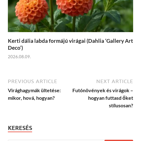
Kerti dália labda formájú virágai (Dahlia ‘Gallery Art
Deco’)
2026.08.09.
PREVIOUS ARTICLE
NEXT ARTICLE
Virághagymák ültetése:
Futónövények és virágok –
mikor, hová, hogyan?
hogyan futtasd őket
stílusosan?
KERESÉS