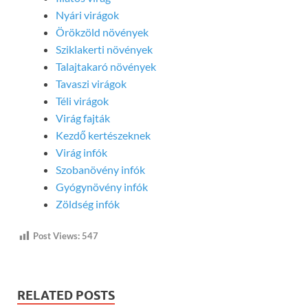
Nyári virágok
Örökzöld növények
Sziklakerti növények
Talajtakaró növények
Tavaszi virágok
Téli virágok
Virág fajták
Kezdő kertészeknek
Virág infók
Szobanövény infók
Gyógynövény infók
Zöldség infók
Post Views:
547
RELATED POSTS