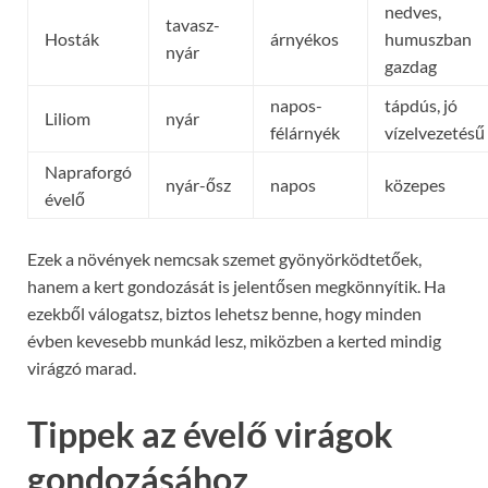
nedves,
tavasz-
Hosták
árnyékos
humuszban
nyár
gazdag
napos-
tápdús, jó
Liliom
nyár
félárnyék
vízelvezetésű
Napraforgó
nyár-ősz
napos
közepes
évelő
Ezek a növények nemcsak szemet gyönyörködtetőek,
hanem a kert gondozását is jelentősen megkönnyítik. Ha
ezekből válogatsz, biztos lehetsz benne, hogy minden
évben kevesebb munkád lesz, miközben a kerted mindig
virágzó marad.
Tippek az évelő virágok
gondozásához