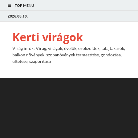
TOP MENU
2026.08.10.
Kerti virágok
Virág infók: Virág, virágok, évelők, örökzöldek, talajtakarók,
balkon növények, szobanövények termesztése, gondozása,
ültetése, szaporítása