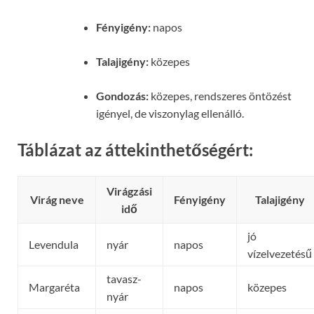
Fényigény:
napos
Talajigény:
közepes
Gondozás:
közepes, rendszeres öntözést
igényel, de viszonylag ellenálló.
Táblázat az áttekinthetőségért:
Virágzási
Virág neve
Fényigény
Talajigény
idő
jó
Levendula
nyár
napos
vízelvezetésű
tavasz-
Margaréta
napos
közepes
nyár