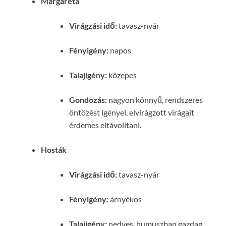
Margaréta
Virágzási idő:
tavasz-nyár
Fényigény:
napos
Talajigény:
közepes
Gondozás:
nagyon könnyű, rendszeres
öntözést igényel, elvirágzott virágait
érdemes eltávolítani.
Hosták
Virágzási idő:
tavasz-nyár
Fényigény:
árnyékos
Talajigény:
nedves, humuszban gazdag