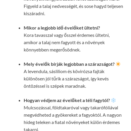
Figyeld a talaj nedvességét, és sose hagyd teljesen
kiszáradni.
Mikor a legjobb idő évelőket ültetni?
Kora tavasszal vagy ősszel érdemes ültetni,
amikor a talaj nem fagyott és a növények
könnyebben megerősödnek.
Mely évelők bírják legjobban a szárazságot?
A levendula, sásliliom és kövirózsa fajták
különösen jól tűrik a szárazságot, így kevés
öntözéssel is szépek maradnak.
Hogyan védjem az évelőket a téli fagytól?
Mulcsozással, földtakaróval vagy takarófóliával
megvédheted a gyökereket a fagyoktól. A nagyon
hideg teleken a fiatal növényeket külön érdemes
takarni.