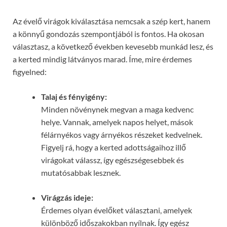
Az évelő virágok kiválasztása nemcsak a szép kert, hanem
a könnyű gondozás szempontjából is fontos. Ha okosan
választasz, a következő években kevesebb munkád lesz, és
a kerted mindig látványos marad. Íme, mire érdemes
figyelned:
Talaj és fényigény:
Minden növénynek megvan a maga kedvenc
helye. Vannak, amelyek napos helyet, mások
félárnyékos vagy árnyékos részeket kedvelnek.
Figyelj rá, hogy a kerted adottságaihoz illő
virágokat válassz, így egészségesebbek és
mutatósabbak lesznek.
Virágzás ideje:
Érdemes olyan évelőket választani, amelyek
különböző időszakokban nyílnak. Így egész