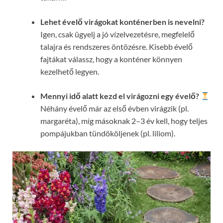
Lehet évelő virágokat konténerben is nevelni?
Igen, csak ügyelj a jó vízelvezetésre, megfelelő
talajra és rendszeres öntözésre. Kisebb évelő
fajtákat válassz, hogy a konténer könnyen
kezelhető legyen.
Mennyi idő alatt kezd el virágozni egy évelő?
Néhány évelő már az első évben virágzik (pl.
margaréta), míg másoknak 2–3 év kell, hogy teljes
pompájukban tündököljenek (pl. liliom).