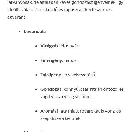
látványosak, de általában kevés gondozást igényelnek, így
ideális választások kezdő és tapasztalt kertészeknek
egyaránt.
Levendula
Virágzási idő:
nyár
Fényigény:
napos
Talajigény:
jó vízelvezetésű
Gondozás:
könnyű, csak ritkán öntözd, és
vágd vissza virágzás után.
Aromás illata miatt rovarokat is vonz, és
szép dísze a kertnek.