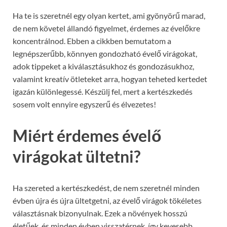
Ha te is szeretnél egy olyan kertet, ami gyönyörű marad,
de nem követel állandó figyelmet, érdemes az évelőkre
koncentrálnod. Ebben a cikkben bemutatom a
legnépszerűbb, könnyen gondozható évelő virágokat,
adok tippeket a kiválasztásukhoz és gondozásukhoz,
valamint kreatív ötleteket arra, hogyan teheted kertedet
igazán különlegessé. Készülj fel, mert a kertészkedés
sosem volt ennyire egyszerű és élvezetes!
Miért érdemes évelő
virágokat ültetni?
Ha szereted a kertészkedést, de nem szeretnél minden
évben újra és újra ültetgetni, az évelő virágok tökéletes
választásnak bizonyulnak. Ezek a növények hosszú
életűek, és minden évben visszatérnek, így kevesebb