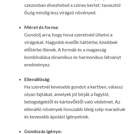
szezonban élvezheted a színes kertet: tavasztól
őszig mindig lesz virágzó növényed.
Méret és forma:
Gondolj arra, hogy hová szeretnéd ültetni a
virágokat. Nagyobb évelők háttérbe, kisebbek
előtérbe illenek. A formák és a magasság
kombinálása dinamikus és harmonikus látványt
eredményez.
Ellenállóság:
Ha szeretnél kevesebb gondot a kertben, válassz
olyan fajtákat, amelyek jól bírják a fagytól,
betegségektől és kártevőktől való védelmet. Az
ellenálló növények hosszabb ideig szép maradnak
és kevesebb ápolást igényelnek.
Gondozás igénye: