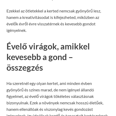
Ezekkel az ötletekkel a kerted nemcsak gyönyörű lesz,
hanem a kreativitásodat is kifejezheted, miközben az
évelők évről évre visszatérnek és kevesebb gondot
igényelnek.
Évelő virágok, amikkel
kevesebb a gond –
összegzés
Ha szeretnél egy olyan kertet, ami minden évben
gyönyörű és színes marad, de nem igényel állandó
figyelmet, az évelő virágok tökéletes választásnak
bizonyulnak. Ezek a növények nemcsak hosszú életűek,
hanem ellenállóak és viszonylag kevés gondozást
igényelnek, így ideálisak kezdő és tapasztalt kertészeknek