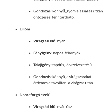
Gondozás:
könnyű, gyomlálással és ritkán
öntözéssel fenntartható.
Liliom
Virágzási idő:
nyár
Fényigény:
napos-félárnyék
Talajigény:
tápdús, jó vízelvezetésű
Gondozás:
könnyű, a virágszárakat
érdemes eltávolítani a virágzás után.
Napraforgó évelő
Virágzási idő:
nyár-ősz