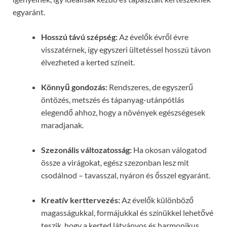
egyaránt.
Hosszú távú szépség:
Az évelők évről évre
visszatérnek, így egyszeri ültetéssel hosszú távon
élvezheted a kerted színeit.
Könnyű gondozás:
Rendszeres, de egyszerű
öntözés, metszés és tápanyag-utánpótlás
elegendő ahhoz, hogy a növények egészségesek
maradjanak.
Szezonális változatosság:
Ha okosan válogatod
össze a virágokat, egész szezonban lesz mit
csodálnod – tavasszal, nyáron és ősszel egyaránt.
Kreatív kerttervezés:
Az évelők különböző
magasságukkal, formájukkal és színükkel lehetővé
teszik, hogy a kerted látványos és harmonikus