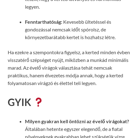
legyen.
Fenntarthatóság:
Kevesebb ültetéssel és
gondozással nemcsak időt spórolsz, de
környezetbarátabb kertet is hozhatsz létre.
Ha ezekre a szempontokra figyelsz, a kerted minden évben
visszatérő szépséget nyújt, miközben a munkád minimális
marad. Az évelő virágok választása tehát nemcsak
praktikus, hanem élvezetes módja annak, hogy a kerted
folyamatosan virágzó és élettel teli legyen.
GYIK
Milyen gyakran kell öntözni az évelő virágokat?
Általában hetente egyszer elegendő, de a fiatal
növényeknek gyakrabban lehet szükségük vízre.