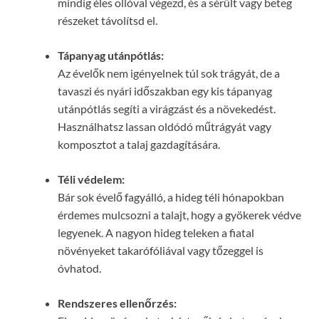
mindig éles ollóval végezd, és a sérült vagy beteg
részeket távolítsd el.
Tápanyag utánpótlás:
Az évelők nem igényelnek túl sok trágyát, de a
tavaszi és nyári időszakban egy kis tápanyag
utánpótlás segíti a virágzást és a növekedést.
Használhatsz lassan oldódó műtrágyát vagy
komposztot a talaj gazdagítására.
Téli védelem:
Bár sok évelő fagyálló, a hideg téli hónapokban
érdemes mulcsozni a talajt, hogy a gyökerek védve
legyenek. A nagyon hideg teleken a fiatal
növényeket takarófóliával vagy tőzeggel is
óvhatod.
Rendszeres ellenőrzés: