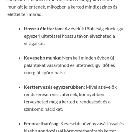
munkát jelentenek, miközben a kerted mindig színes és
élettel teli marad.
Hosszú élettartam:
Az évelők több évig élnek, így
egyszeri ültetéssel hosszú távon élvezheted a
virágaikat.
Kevesebb munka:
Nem kell minden évben új
palántákat vásárolnod és ültetned, így időt és
energiát spórolhatsz.
Kerttervezés egyszerűbben:
Mivel az évelők
rendszeresen visszatérnek, könnyebben
tervezheted meg a kerted elrendezését és a
színkombinációkat.
Fenntarthatóság:
Kevesebb növényvásárlással és
kisebb gondozással környezetbarátabb kertet