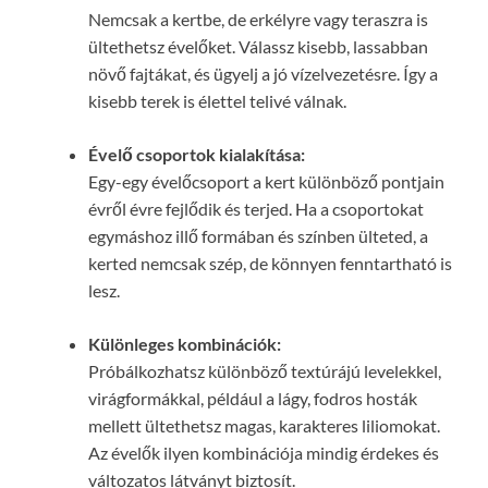
Nemcsak a kertbe, de erkélyre vagy teraszra is
ültethetsz évelőket. Válassz kisebb, lassabban
növő fajtákat, és ügyelj a jó vízelvezetésre. Így a
kisebb terek is élettel telivé válnak.
Évelő csoportok kialakítása:
Egy-egy évelőcsoport a kert különböző pontjain
évről évre fejlődik és terjed. Ha a csoportokat
egymáshoz illő formában és színben ülteted, a
kerted nemcsak szép, de könnyen fenntartható is
lesz.
Különleges kombinációk:
Próbálkozhatsz különböző textúrájú levelekkel,
virágformákkal, például a lágy, fodros hosták
mellett ültethetsz magas, karakteres liliomokat.
Az évelők ilyen kombinációja mindig érdekes és
változatos látványt biztosít.