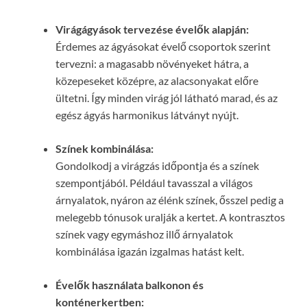
Virágágyások tervezése évelők alapján:
Érdemes az ágyásokat évelő csoportok szerint
tervezni: a magasabb növényeket hátra, a
közepeseket középre, az alacsonyakat előre
ültetni. Így minden virág jól látható marad, és az
egész ágyás harmonikus látványt nyújt.
Színek kombinálása:
Gondolkodj a virágzás időpontja és a színek
szempontjából. Például tavasszal a világos
árnyalatok, nyáron az élénk színek, ősszel pedig a
melegebb tónusok uralják a kertet. A kontrasztos
színek vagy egymáshoz illő árnyalatok
kombinálása igazán izgalmas hatást kelt.
Évelők használata balkonon és
konténerkertben: