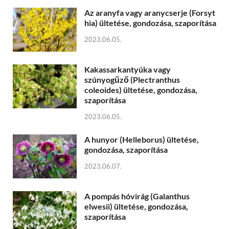
Az aranyfa vagy aranycserje (Forsyt
hia) ültetése, gondozása, szaporítása
2023.06.05.
Kakassarkantyúka vagy
szúnyogűző (Plectranthus
coleoides) ültetése, gondozása,
szaporítása
2023.06.05.
A hunyor (Helleborus) ültetése,
gondozása, szaporítása
2023.06.07.
A pompás hóvirág (Galanthus
elwesii) ültetése, gondozása,
szaporítása