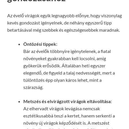
Az évelő virágok egyik legnagyobb előnye, hogy viszonylag
kevés gondozást igényelnek, de néhány egyszerű tipp
betartásával még szebbek és egészségesebbek maradnak.
Öntözési tippek:
Bár az évelők többnyire igénytelenek, a fiatal
növényeket gyakrabban kell locsolni, amíg
gyökerük erősödik. Általában heti egyszer
elegendő, de figyeld a talaj nedvességét, mert a
túlöntözés épp olyan káros lehet, mint a
szárazság.
Metszés és elvirágzott virágok eltávolítása:
Az elhervadt virágok levágása nemcsak
esztétikusabbá teszi a kertet, hanem serkenti a
növény új virágok képződését is. A metszést