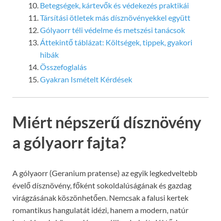
Betegségek, kártevők és védekezés praktikái
Társítási ötletek más dísznövényekkel együtt
Gólyaorr téli védelme és metszési tanácsok
Áttekintő táblázat: Költségek, tippek, gyakori
hibák
Összefoglalás
Gyakran Ismételt Kérdések
Miért népszerű dísznövény
a gólyaorr fajta?
A gólyaorr (Geranium pratense) az egyik legkedveltebb
évelő dísznövény, főként sokoldalúságának és gazdag
virágzásának köszönhetően. Nemcsak a falusi kertek
romantikus hangulatát idézi, hanem a modern, natúr