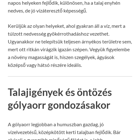
napos helyeken fejlődik, különösen, ha a talaj enyhén
nedves, de jó vízáteresztő képességű.
Kerüljük az olyan helyeket, ahol gyakran áll a víz, mert a
túlzott nedvesség gyökérrothadáshoz vezethet.
Ugyanakkor ne telepítsük teljesen árnyékos területre sem,
mert ott ritkán virágzik igazán szépen. Vegyük figyelembe
a növény magasságát is, hiszen szegélyek, ágyások
középső vagy hátsó részére ideális.
Talajigények és öntözés
gólyaorr gondozásakor
A gólyaorr legjobban a humuszban gazdag, jó
vízelvezetésű, középkötött kerti talajban fejlődik. Bár
elviseli a gyengébb minőségű földet is, a jobb