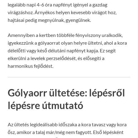
legalább napi 4-6 óra napfényt igényel a gazdag
virágzáshoz. Árnyékos helyen kevesebb virágot hoz,
hajtásai pedig megnyúlnak, gyengülnek.
Amennyiben a kertben többféle fényviszony uralkodik,
igyekezzünk a gólyaorrat olyan helyre ültetni, ahol a kora
délelőtti vagy késő délutáni napfényt kapja. Ez segít
elkerülni a levelek perzselődését, és elősegíti a
harmonikus fejlődést.
Gólyaorr ültetése: lépésről
lépésre útmutató
Az ültetés legideálisabb időszaka a kora tavasz vagy kora
ősz, amikor a talaj már/még nem fagyott. Első lépésként