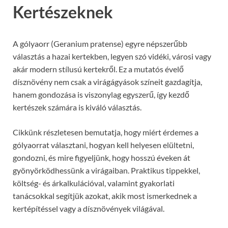
Kertészeknek
A gólyaorr (Geranium pratense) egyre népszerűbb
választás a hazai kertekben, legyen szó vidéki, városi vagy
akár modern stílusú kertekről. Ez a mutatós évelő
dísznövény nem csak a virágágyások színeit gazdagítja,
hanem gondozása is viszonylag egyszerű, így kezdő
kertészek számára is kiváló választás.
Cikkünk részletesen bemutatja, hogy miért érdemes a
gólyaorrat választani, hogyan kell helyesen elültetni,
gondozni, és mire figyeljünk, hogy hosszú éveken át
gyönyörködhessünk a virágaiban. Praktikus tippekkel,
költség- és árkalkulációval, valamint gyakorlati
tanácsokkal segítjük azokat, akik most ismerkednek a
kertépítéssel vagy a dísznövények világával.