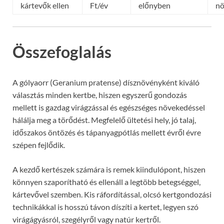
kártevők ellen
Ft/év
előnyben
nö
Összefoglalás
A gólyaorr (Geranium pratense) dísznövényként kiváló
választás minden kertbe, hiszen egyszerű gondozás
mellett is gazdag virágzással és egészséges növekedéssel
hálálja meg a törődést. Megfelelő ültetési hely, jó talaj,
időszakos öntözés és tápanyagpótlás mellett évről évre
szépen fejlődik.
A kezdő kertészek számára is remek kiindulópont, hiszen
könnyen szaporítható és ellenáll a legtöbb betegséggel,
kártevővel szemben. Kis ráfordítással, olcsó kertgondozási
technikákkal is hosszú távon díszíti a kertet, legyen szó
virágágyásról, szegélyről vagy natúr kertről.