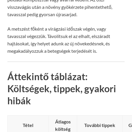
visszavágás után a növény gyökérzete pihentethető,
tavasszal pedig gyorsan újrasarjad.
A metszést főként a virágzási időszak végén, vagy
tavasszal végezzük. Távolítsuk el az elhalt, elszáradt
hajtásokat, így helyet adunk az új növekedésnek, és
megakadályozzuk a betegségek terjedését is.
Áttekintő táblázat:
Költségek, tippek, gyakori
hibák
Átlagos
Tétel
További tippek
G
költség