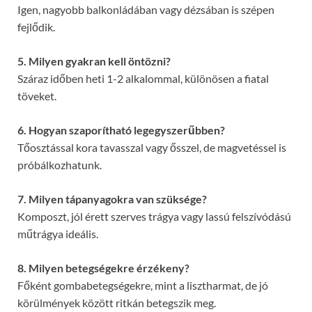
Igen, nagyobb balkonládában vagy dézsában is szépen
fejlődik.
5. Milyen gyakran kell öntözni?
Száraz időben heti 1-2 alkalommal, különösen a fiatal
töveket.
6. Hogyan szaporítható legegyszerűbben?
Tőosztással kora tavasszal vagy ősszel, de magvetéssel is
próbálkozhatunk.
7. Milyen tápanyagokra van szüksége?
Komposzt, jól érett szerves trágya vagy lassú felszívódású
műtrágya ideális.
8. Milyen betegségekre érzékeny?
Főként gombabetegségekre, mint a lisztharmat, de jó
körülmények között ritkán betegszik meg.