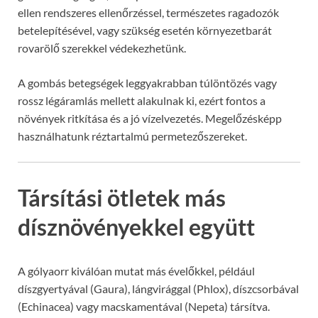
ellen rendszeres ellenőrzéssel, természetes ragadozók
betelepítésével, vagy szükség esetén környezetbarát
rovarölő szerekkel védekezhetünk.
A gombás betegségek leggyakrabban túlöntözés vagy
rossz légáramlás mellett alakulnak ki, ezért fontos a
növények ritkítása és a jó vízelvezetés. Megelőzésképp
használhatunk réztartalmú permetezőszereket.
Társítási ötletek más
dísznövényekkel együtt
A gólyaorr kiválóan mutat más évelőkkel, például
díszgyertyával (Gaura), lángvirággal (Phlox), díszcsorbával
(Echinacea) vagy macskamentával (Nepeta) társítva.