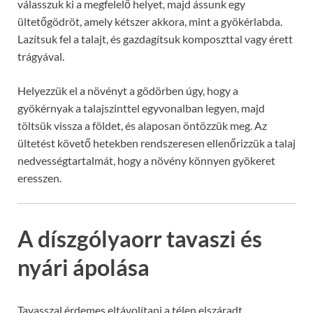
válasszuk ki a megfelelő helyet, majd ássunk egy
ültetőgödröt, amely kétszer akkora, mint a gyökérlabda.
Lazítsuk fel a talajt, és gazdagítsuk komposzttal vagy érett
trágyával.
Helyezzük el a növényt a gödörben úgy, hogy a
gyökérnyak a talajszinttel egyvonalban legyen, majd
töltsük vissza a földet, és alaposan öntözzük meg. Az
ültetést követő hetekben rendszeresen ellenőrizzük a talaj
nedvességtartalmát, hogy a növény könnyen gyökeret
eresszen.
A díszgólyaorr tavaszi és
nyári ápolása
Tavasszal érdemes eltávolítani a télen elszáradt