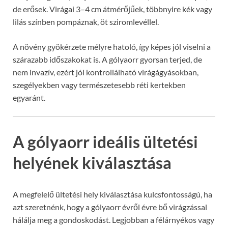
de erősek. Virágai 3–4 cm átmérőjűek, többnyire kék vagy
lilás színben pompáznak, öt sziromlevéllel.
A növény gyökérzete mélyre hatoló, így képes jól viselni a
szárazabb időszakokat is. A gólyaorr gyorsan terjed, de
nem invazív, ezért jól kontrollálható virágágyásokban,
szegélyekben vagy természetesebb réti kertekben
egyaránt.
A gólyaorr ideális ültetési
helyének kiválasztása
A megfelelő ültetési hely kiválasztása kulcsfontosságú, ha
azt szeretnénk, hogy a gólyaorr évről évre bő virágzással
hálálja meg a gondoskodást. Legjobban a félárnyékos vagy