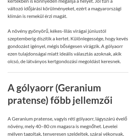
kertekben is könnyedén megállja a helyét. Jól tűri a
változó időjárási körülményeket, ezért a magyarországi
klímán is remekül érzi magát.
A növény gyönyörű, kékes-lilás virágai júniustól
szeptemberig díszítik a kertet. Különlegessége, hogy kevés
gondozást igényel, mégis bőségesen virágzik. A gólyaorr
ezen tulajdonságai miatt ideális választás azoknak, akik
olcsó, de látványos kertgondozási megoldást keresnek.
A gólyaorr (Geranium
pratense) főbb jellemzői
A Geranium pratense, vagyis réti gólyaorr, lágyszárú évelő
növény, mely 40–80 cm magasra is megnőhet. Levelei
mélyen tagoltak, tenyeresen szeldeltek, szárai vékonyak,