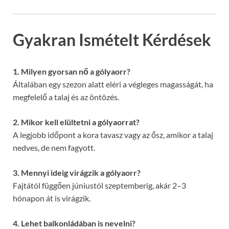
Gyakran Ismételt Kérdések
1. Milyen gyorsan nő a gólyaorr?
Általában egy szezon alatt eléri a végleges magasságát, ha
megfelelő a talaj és az öntözés.
2. Mikor kell elültetni a gólyaorrat?
A legjobb időpont a kora tavasz vagy az ősz, amikor a talaj
nedves, de nem fagyott.
3. Mennyi ideig virágzik a gólyaorr?
Fajtától függően júniustól szeptemberig, akár 2–3
hónapon át is virágzik.
4. Lehet balkonládában is nevelni?