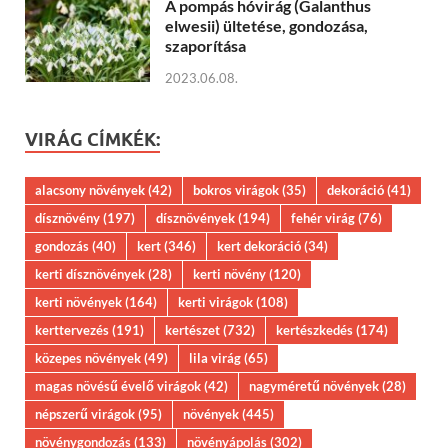
A pompás hóvirág (Galanthus
elwesii) ültetése, gondozása,
szaporítása
2023.06.08.
VIRÁG CÍMKÉK:
alacsony növények
(42)
bokros virágok
(35)
dekoráció
(41)
dísznövény
(197)
dísznövények
(194)
fehér virág
(76)
gondozás
(40)
kert
(346)
kert dekoráció
(34)
kerti dísznövények
(28)
kerti növény
(120)
kerti növények
(164)
kerti virágok
(108)
kerttervezés
(191)
kertészet
(732)
kertészkedés
(174)
közepes növények
(49)
lila virág
(65)
magas növésű évelő virágok
(42)
nagyméretű növények
(28)
népszerű virágok
(95)
növények
(445)
növénygondozás
(133)
növényápolás
(302)