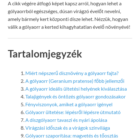
A cikk végére átfogó képet kapsz arról, hogyan lehet a
gólyaorrból egészséges, dúsan virágzó évelőt nevelni,
amely bármely kert központi dísze lehet. Nézzük, hogyan
válik a gólyaorr a kerted kihagyhatatlan évelő növényévé!
Tartalomjegyzék
Miért népszerű dísznövény a gólyaorr fajta?
A gólyaorr (Geranium pratense) főbb jellemzői
A gólyaorr ideális ültetési helyének kiválasztása
Talajigények és öntözés gólyaorr gondozásakor
Fényviszonyok, amiket a gólyaorr igényel
Gólyaorr ültetése: lépésről lépésre útmutató
A díszgólyaorr tavaszi és nyári ápolása
Virágzási időszak és a virágok színvilága
Gólyaorr szaporítása: magvetés és tőosztás