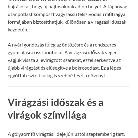
hajtásokat, hogy új hajtásoknak adjon helyet. A tápanyag-
utánpótlást komposzt vagy lassú felszívódású műtrágya
formájában biztosíthatjuk, különösen a virágzási időszak
kezdetén.
A nyári gondozás főleg az öntözésre és a rendszeres
gyomlálásra összpontosul. A virágzási időszak végén
vágjuk vissza a levirágzott szárakat, ezzel serkentve az
újabb virágzást és elősegítve a bokrosodást. Ez a lépés
egyúttal esztétikailag is szebbé teszi a növényt.
Virágzási időszak és a
virágok színvilága
A gólyaorr fő virágzási ideje júniustól szeptemberig tart.