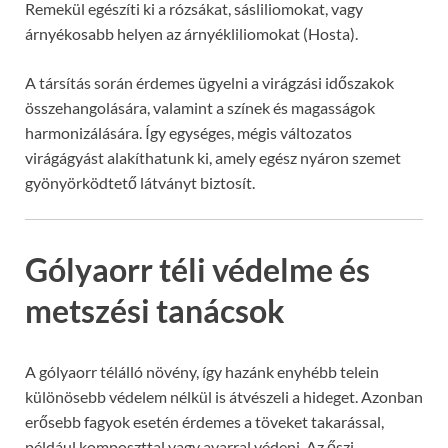
Remekül egészíti ki a rózsákat, sásliliomokat, vagy
árnyékosabb helyen az árnyékliliomokat (Hosta).
A társítás során érdemes ügyelni a virágzási időszakok
összehangolására, valamint a színek és magasságok
harmonizálására. Így egységes, mégis változatos
virágágyást alakíthatunk ki, amely egész nyáron szemet
gyönyörködtető látványt biztosít.
Gólyaorr téli védelme és
metszési tanácsok
A gólyaorr télálló növény, így hazánk enyhébb telein
különösebb védelem nélkül is átvészeli a hideget. Azonban
erősebb fagyok esetén érdemes a töveket takarással,
például komposzttal vagy avarral védeni. Az őszi