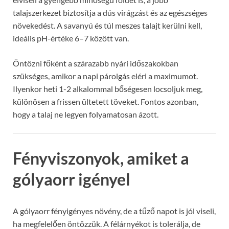
talajszerkezet biztosítja a dús virágzást és az egészséges
növekedést. A savanyú és túl meszes talajt kerülni kell,
ideális pH-értéke 6–7 között van.
Öntözni főként a szárazabb nyári időszakokban
szükséges, amikor a napi párolgás eléri a maximumot.
Ilyenkor heti 1-2 alkalommal bőségesen locsoljuk meg,
különösen a frissen ültetett töveket. Fontos azonban,
hogy a talaj ne legyen folyamatosan ázott.
Fényviszonyok, amiket a
gólyaorr igényel
A gólyaorr fényigényes növény, de a tűző napot is jól viseli,
ha megfelelően öntözzük. A félárnyékot is tolerálja, de