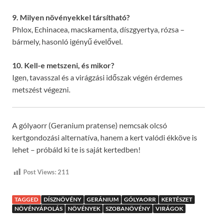
9. Milyen növényekkel társítható?
Phlox, Echinacea, macskamenta, díszgyertya, rózsa –
bármely, hasonló igényű évelővel.
10. Kell-e metszeni, és mikor?
Igen, tavasszal és a virágzási időszak végén érdemes
metszést végezni.
A gólyaorr (Geranium pratense) nemcsak olcsó
kertgondozási alternatíva, hanem a kert valódi ékköve is
lehet – próbáld ki te is saját kertedben!
Post Views:
211
TAGGED
DÍSZNÖVÉNY
GERÁNIUM
GÓLYAORR
KERTÉSZET
NÖVÉNYÁPOLÁS
NÖVÉNYEK
SZOBANÖVÉNY
VIRÁGOK