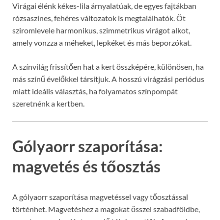
Virágai élénk kékes-lila árnyalatúak, de egyes fajtákban
rózsaszínes, fehéres változatok is megtalálhatók. Öt
sziromlevele harmonikus, szimmetrikus virágot alkot,
amely vonzza a méheket, lepkéket és más beporzókat.
A színvilág frissítően hat a kert összképére, különösen, ha
más színű évelőkkel társítjuk. A hosszú virágzási periódus
miatt ideális választás, ha folyamatos színpompát
szeretnénk a kertben.
Gólyaorr szaporítása:
magvetés és tőosztás
A gólyaorr szaporítása magvetéssel vagy tőosztással
történhet. Magvetéshez a magokat ősszel szabadföldbe,