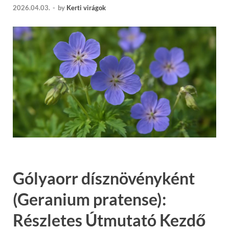
2026.04.03.
-
by
Kerti virágok
Gólyaorr dísznövényként
(Geranium pratense):
Részletes Útmutató Kezdő