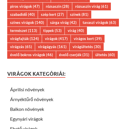
piros virágok
(47)
rózsaszín
(28)
rózsaszín virág
(61)
szabadidő
(40)
szép kert
(27)
színek
(81)
színes virágok
(140)
sárga virág
(42)
tavaszi virágok
(63)
természet
(113)
tippek
(53)
virág
(40)
virágfajták
(124)
virágok
(417)
virágos kert
(39)
virágzás
(65)
virágágyás
(161)
virágültetés
(30)
évelő bokros virágok
(46)
évelő cserjék
(31)
ültetés
(60)
VIRÁGOK KATEGÓRIÁI:
Áprilisi növények
Árnyéktűrő növények
Balkon növények
Egynyári virágok
Ehető virágok