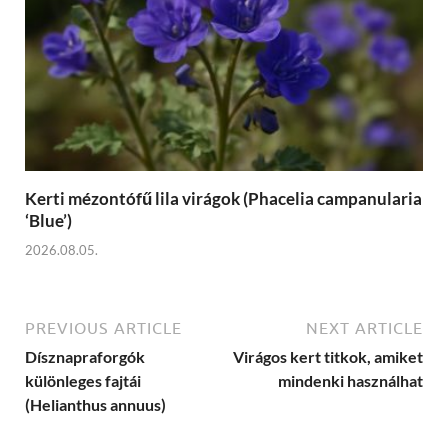
Kerti mézontófű lila virágok (Phacelia campanularia
‘Blue’)
2026.08.05.
PREVIOUS ARTICLE
NEXT ARTICLE
Dísznapraforgók
Virágos kert titkok, amiket
különleges fajtái
mindenki használhat
(Helianthus annuus)