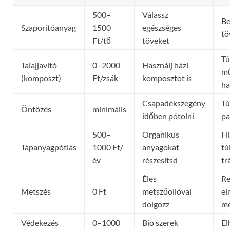
500–
Válassz
Be
Szaporítóanyag
1500
egészséges
tö
Ft/tő
töveket
Tú
Talajjavító
0–2000
Használj házi
mű
(komposzt)
Ft/zsák
komposztot is
ha
Csapadékszegény
Tú
Öntözés
minimális
időben pótolni
pa
500–
Organikus
Hi
Tápanyagpótlás
1000 Ft/
anyagokat
tú
év
részesítsd
tr
Éles
Re
Metszés
0 Ft
metszőollóval
el
dolgozz
me
Védekezés
0–1000
Bio szerek
El