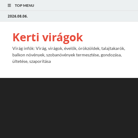
TOP MENU
2026.08.06.
Kerti virágok
Virág infók: Virág, virágok, évelők, örökzöldek, talajtakarók,
balkon növények, szobanövények termesztése, gondozása,
ültetése, szaporítása