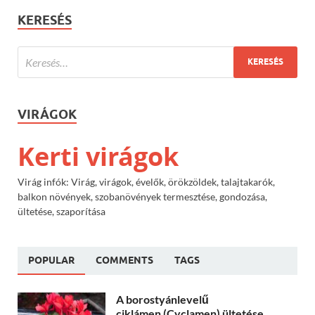
KERESÉS
VIRÁGOK
Kerti virágok
Virág infók: Virág, virágok, évelők, örökzöldek, talajtakarók,
balkon növények, szobanövények termesztése, gondozása,
ültetése, szaporítása
POPULAR
COMMENTS
TAGS
A borostyánlevelű
ciklámen (Cyclamen) ültetése,