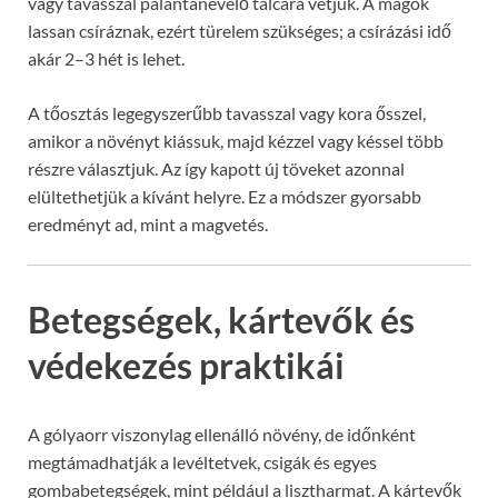
vagy tavasszal palántanevelő tálcára vetjük. A magok
lassan csíráznak, ezért türelem szükséges; a csírázási idő
akár 2–3 hét is lehet.
A tőosztás legegyszerűbb tavasszal vagy kora ősszel,
amikor a növényt kiássuk, majd kézzel vagy késsel több
részre választjuk. Az így kapott új töveket azonnal
elültethetjük a kívánt helyre. Ez a módszer gyorsabb
eredményt ad, mint a magvetés.
Betegségek, kártevők és
védekezés praktikái
A gólyaorr viszonylag ellenálló növény, de időnként
megtámadhatják a levéltetvek, csigák és egyes
gombabetegségek, mint például a lisztharmat. A kártevők