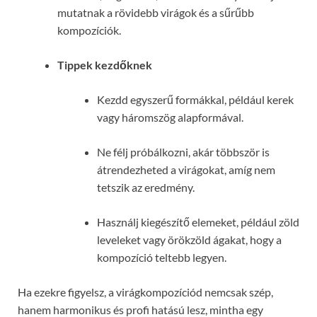
mutatnak a rövidebb virágok és a sűrűbb
kompozíciók.
Tippek kezdőknek
Kezdd egyszerű formákkal, például kerek
vagy háromszög alapformával.
Ne félj próbálkozni, akár többször is
átrendezheted a virágokat, amíg nem
tetszik az eredmény.
Használj kiegészítő elemeket, például zöld
leveleket vagy örökzöld ágakat, hogy a
kompozíció teltebb legyen.
Ha ezekre figyelsz, a virágkompozíciód nemcsak szép,
hanem harmonikus és profi hatású lesz, mintha egy