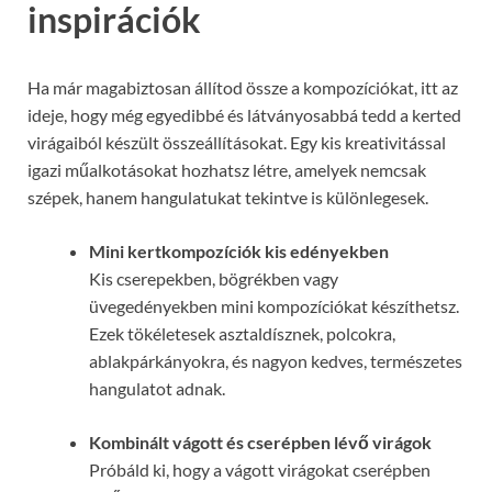
inspirációk
Ha már magabiztosan állítod össze a kompozíciókat, itt az
ideje, hogy még egyedibbé és látványosabbá tedd a kerted
virágaiból készült összeállításokat. Egy kis kreativitással
igazi műalkotásokat hozhatsz létre, amelyek nemcsak
szépek, hanem hangulatukat tekintve is különlegesek.
Mini kertkompozíciók kis edényekben
Kis cserepekben, bögrékben vagy
üvegedényekben mini kompozíciókat készíthetsz.
Ezek tökéletesek asztaldísznek, polcokra,
ablakpárkányokra, és nagyon kedves, természetes
hangulatot adnak.
Kombinált vágott és cserépben lévő virágok
Próbáld ki, hogy a vágott virágokat cserépben