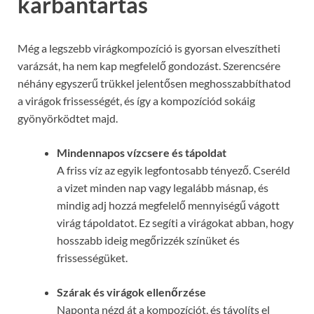
karbantartás
Még a legszebb virágkompozíció is gyorsan elveszítheti
varázsát, ha nem kap megfelelő gondozást. Szerencsére
néhány egyszerű trükkel jelentősen meghosszabbíthatod
a virágok frissességét, és így a kompozíciód sokáig
gyönyörködtet majd.
Mindennapos vízcsere és tápoldat
A friss víz az egyik legfontosabb tényező. Cseréld
a vizet minden nap vagy legalább másnap, és
mindig adj hozzá megfelelő mennyiségű vágott
virág tápoldatot. Ez segíti a virágokat abban, hogy
hosszabb ideig megőrizzék színüket és
frissességüket.
Szárak és virágok ellenőrzése
Naponta nézd át a kompozíciót, és távolíts el