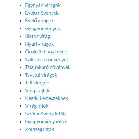
Egynyári virágok
Évelő növények
Évelő virágok
Gyógynövények
Illatos virág
Nyári virágok
Örökzöld növények
Sziklakerti növények
Talajtakaró növények
Tavaszi virágok
Téli virágok
Virág fajták
Kezdő kertészeknek
Virág infók
Szobanövény infók
Gyógynövény infók
Zöldség infók