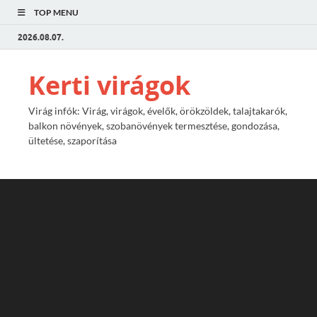
TOP MENU
2026.08.07.
Kerti virágok
Virág infók: Virág, virágok, évelők, örökzöldek, talajtakarók,
balkon növények, szobanövények termesztése, gondozása,
ültetése, szaporítása