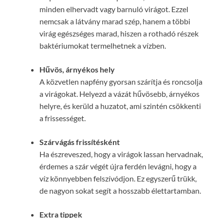
minden elhervadt vagy barnuló virágot. Ezzel
nemcsak a látvány marad szép, hanem a többi
virág egészséges marad, hiszen a rothadó részek
baktériumokat termelhetnek a vízben.
Hűvös, árnyékos hely
A közvetlen napfény gyorsan szárítja és roncsolja
a virágokat. Helyezd a vázát hűvösebb, árnyékos
helyre, és kerüld a huzatot, ami szintén csökkenti
a frissességet.
Szárvágás frissítésként
Ha észreveszed, hogy a virágok lassan hervadnak,
érdemes a szár végét újra ferdén levágni, hogy a
víz könnyebben felszívódjon. Ez egyszerű trükk,
de nagyon sokat segít a hosszabb élettartamban.
Extra tippek