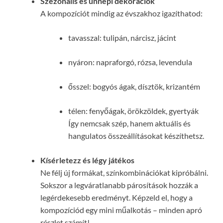
Szezonális és ünnepi dekorációk
A kompozíciót mindig az évszakhoz igazíthatod:
tavasszal: tulipán, nárcisz, jácint
nyáron: napraforgó, rózsa, levendula
ősszel: bogyós ágak, dísztök, krizantém
télen: fenyőágak, örökzöldek, gyertyák
Így nemcsak szép, hanem aktuális és
hangulatos összeállításokat készíthetsz.
Kísérletezz és légy játékos
Ne félj új formákat, színkombinációkat kipróbálni.
Sokszor a legváratlanabb párosítások hozzák a
legérdekesebb eredményt. Képzeld el, hogy a
kompozíciód egy mini műalkotás – minden apró
részlet számít!