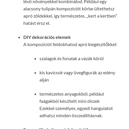
lévő növényekkel kombinálod. Például egy
alacsony tulipán kompozíciót körbe ültethetsz
apró zöldekkel, így természetes, „kert a kertben”
hatást érsz el.
DIY dekorációs elemek
A kompozíciót feldobhatod apró kiegészítőkkel:
szalagok és fonalak a vázák körül
kis kavicsok vagy üvegfigurák az edény
alján
természetes anyagokból, például
faágakból készített mini díszek
Ezekkel személyes, egyedi hangulatot
adhatsz minden összeállításnak.