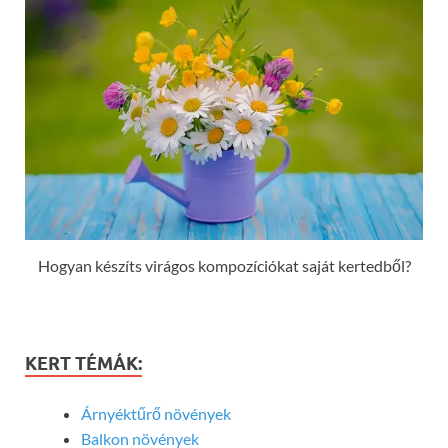
Hogyan készíts virágos kompozíciókat saját kertedből?
KERT TÉMÁK:
Árnyéktűrő növények
Balkon növények