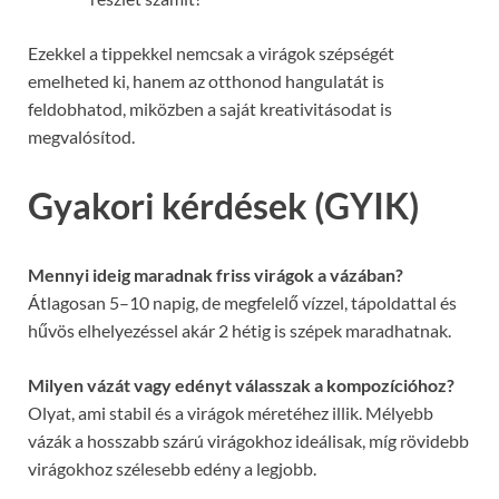
Ezekkel a tippekkel nemcsak a virágok szépségét
emelheted ki, hanem az otthonod hangulatát is
feldobhatod, miközben a saját kreativitásodat is
megvalósítod.
Gyakori kérdések (GYIK)
Mennyi ideig maradnak friss virágok a vázában?
Átlagosan 5–10 napig, de megfelelő vízzel, tápoldattal és
hűvös elhelyezéssel akár 2 hétig is szépek maradhatnak.
Milyen vázát vagy edényt válasszak a kompozícióhoz?
Olyat, ami stabil és a virágok méretéhez illik. Mélyebb
vázák a hosszabb szárú virágokhoz ideálisak, míg rövidebb
virágokhoz szélesebb edény a legjobb.