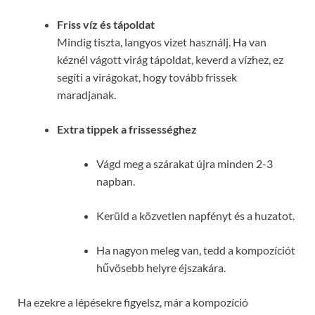
Friss víz és tápoldat
Mindig tiszta, langyos vizet használj. Ha van
kéznél vágott virág tápoldat, keverd a vízhez, ez
segíti a virágokat, hogy tovább frissek
maradjanak.
Extra tippek a frissességhez
Vágd meg a szárakat újra minden 2-3
napban.
Kerüld a közvetlen napfényt és a huzatot.
Ha nagyon meleg van, tedd a kompozíciót
hűvösebb helyre éjszakára.
Ha ezekre a lépésekre figyelsz, már a kompozíció