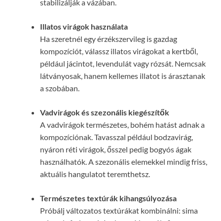
stabilizálják a vázában.
Illatos virágok használata
Ha szeretnél egy érzékszervileg is gazdag
kompozíciót, válassz illatos virágokat a kertből,
például jácintot, levendulát vagy rózsát. Nemcsak
látványosak, hanem kellemes illatot is árasztanak
a szobában.
Vadvirágok és szezonális kiegészítők
A vadvirágok természetes, bohém hatást adnak a
kompozíciónak. Tavasszal például bodzavirág,
nyáron réti virágok, ősszel pedig bogyós ágak
használhatók. A szezonális elemekkel mindig friss,
aktuális hangulatot teremthetsz.
Természetes textúrák kihangsúlyozása
Próbálj változatos textúrákat kombinálni: sima