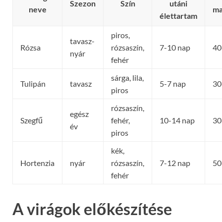
Szezon
Szín
utáni
neve
ma
élettartam
piros,
tavasz-
Rózsa
rózsaszín,
7-10 nap
40
nyár
fehér
sárga, lila,
Tulipán
tavasz
5-7 nap
30
piros
rózsaszín,
egész
Szegfű
fehér,
10-14 nap
30
év
piros
kék,
Hortenzia
nyár
rózsaszín,
7-12 nap
50
fehér
A virágok előkészítése