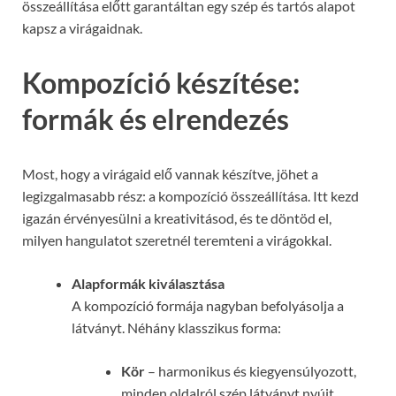
összeállítása előtt garantáltan egy szép és tartós alapot
kapsz a virágaidnak.
Kompozíció készítése:
formák és elrendezés
Most, hogy a virágaid elő vannak készítve, jöhet a
legizgalmasabb rész: a kompozíció összeállítása. Itt kezd
igazán érvényesülni a kreativitásod, és te döntöd el,
milyen hangulatot szeretnél teremteni a virágokkal.
Alapformák kiválasztása
A kompozíció formája nagyban befolyásolja a
látványt. Néhány klasszikus forma:
Kör
– harmonikus és kiegyensúlyozott,
minden oldalról szép látványt nyújt.