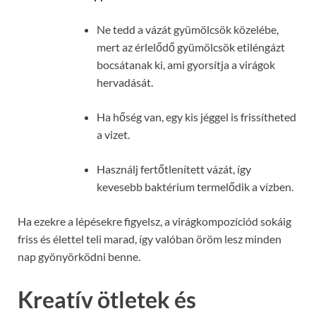
Ne tedd a vázát gyümölcsök közelébe,
mert az érlelődő gyümölcsök etiléngázt
bocsátanak ki, ami gyorsítja a virágok
hervadását.
Ha hőség van, egy kis jéggel is frissítheted
a vizet.
Használj fertőtlenített vázát, így
kevesebb baktérium termelődik a vízben.
Ha ezekre a lépésekre figyelsz, a virágkompozíciód sokáig
friss és élettel teli marad, így valóban öröm lesz minden
nap gyönyörködni benne.
Kreatív ötletek és