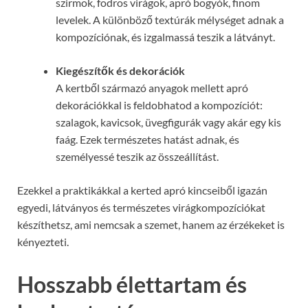
szirmok, fodros virágok, apró bogyók, finom
levelek. A különböző textúrák mélységet adnak a
kompozíciónak, és izgalmassá teszik a látványt.
Kiegészítők és dekorációk
A kertből származó anyagok mellett apró
dekorációkkal is feldobhatod a kompozíciót:
szalagok, kavicsok, üvegfigurák vagy akár egy kis
faág. Ezek természetes hatást adnak, és
személyessé teszik az összeállítást.
Ezekkel a praktikákkal a kerted apró kincseiből igazán
egyedi, látványos és természetes virágkompozíciókat
készíthetsz, ami nemcsak a szemet, hanem az érzékeket is
kényezteti.
Hosszabb élettartam és