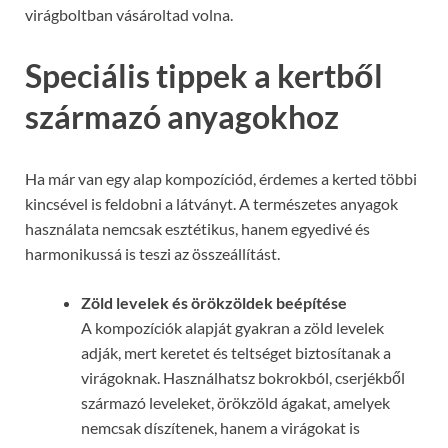
virágboltban vásároltad volna.
Speciális tippek a kertből
származó anyagokhoz
Ha már van egy alap kompozíciód, érdemes a kerted többi
kincsével is feldobni a látványt. A természetes anyagok
használata nemcsak esztétikus, hanem egyedivé és
harmonikussá is teszi az összeállítást.
Zöld levelek és örökzöldek beépítése
A kompozíciók alapját gyakran a zöld levelek
adják, mert keretet és teltséget biztosítanak a
virágoknak. Használhatsz bokrokból, cserjékből
származó leveleket, örökzöld ágakat, amelyek
nemcsak díszítenek, hanem a virágokat is