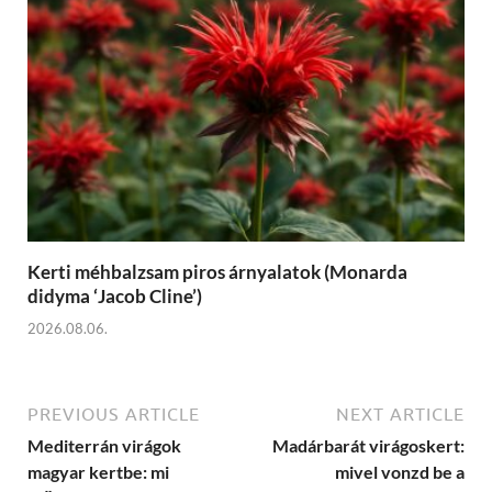
Kerti méhbalzsam piros árnyalatok (Monarda
didyma ‘Jacob Cline’)
2026.08.06.
PREVIOUS ARTICLE
NEXT ARTICLE
Mediterrán virágok
Madárbarát virágoskert:
magyar kertbe: mi
mivel vonzd be a