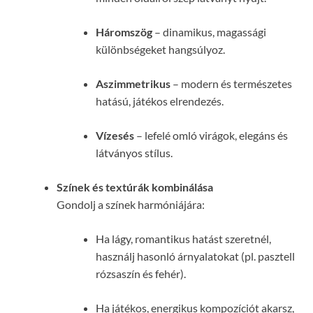
Háromszög
– dinamikus, magassági
különbségeket hangsúlyoz.
Aszimmetrikus
– modern és természetes
hatású, játékos elrendezés.
Vízesés
– lefelé omló virágok, elegáns és
látványos stílus.
Színek és textúrák kombinálása
Gondolj a színek harmóniájára:
Ha lágy, romantikus hatást szeretnél,
használj hasonló árnyalatokat (pl. pasztell
rózsaszín és fehér).
Ha játékos, energikus kompozíciót akarsz,