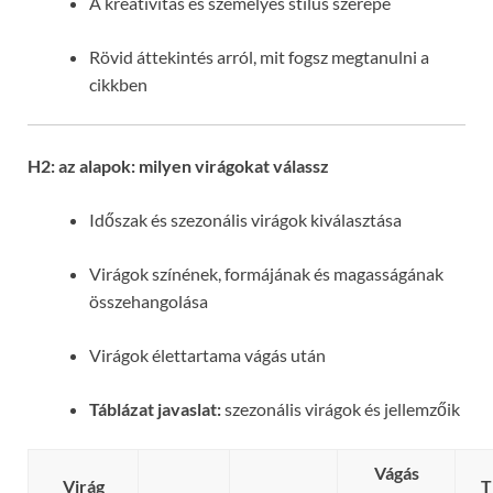
A kreativitás és személyes stílus szerepe
Rövid áttekintés arról, mit fogsz megtanulni a
cikkben
H2: az alapok: milyen virágokat válassz
Időszak és szezonális virágok kiválasztása
Virágok színének, formájának és magasságának
összehangolása
Virágok élettartama vágás után
Táblázat javaslat:
szezonális virágok és jellemzőik
Vágás
Virág
T