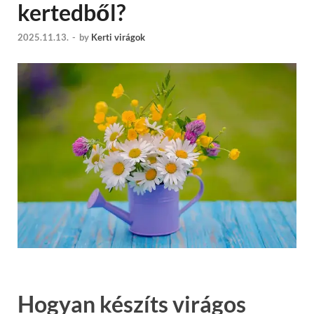
kertedből?
2025.11.13.
-
by
Kerti virágok
Hogyan készíts virágos