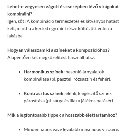
Lehet-e vegyesen vágott és cserépben lévő virágokat
kombinálni?
Igen, sőt! A kombináció természetes és látványos hatást
kelt, mintha a kerted egy mini része költözött volna a
lakásba.
Hogyan válasszam ki a színeket a kompozícióhoz?
Alapvetően két megközelítést használhatsz:
Harmonikus színek:
hasonló árnyalatok
kombinálása (pl. pasztell rózsaszín és fehér).
Kontrasztos színek:
élénk, kiegészítő színek
párosítása (pl. sárga és lila) a játékos hatásért.
Mik a legfontosabb tippek a hosszabb élettartamhoz?
Mindennapos vagy legalább másnapos vízcsere.