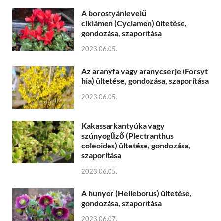
A borostyánlevelű
ciklámen (Cyclamen) ültetése,
gondozása, szaporítása
2023.06.05.
Az aranyfa vagy aranycserje (Forsyt
hia) ültetése, gondozása, szaporítása
2023.06.05.
Kakassarkantyúka vagy
szúnyogűző (Plectranthus
coleoides) ültetése, gondozása,
szaporítása
2023.06.05.
A hunyor (Helleborus) ültetése,
gondozása, szaporítása
2023.06.07.