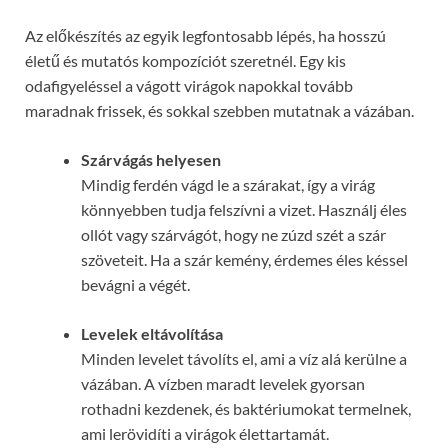
Az előkészítés az egyik legfontosabb lépés, ha hosszú
életű és mutatós kompozíciót szeretnél. Egy kis
odafigyeléssel a vágott virágok napokkal tovább
maradnak frissek, és sokkal szebben mutatnak a vázában.
Szárvágás helyesen
Mindig ferdén vágd le a szárakat, így a virág
könnyebben tudja felszívni a vizet. Használj éles
ollót vagy szárvágót, hogy ne zúzd szét a szár
szöveteit. Ha a szár kemény, érdemes éles késsel
bevágni a végét.
Levelek eltávolítása
Minden levelet távolíts el, ami a víz alá kerülne a
vázában. A vízben maradt levelek gyorsan
rothadni kezdenek, és baktériumokat termelnek,
ami lerövidíti a virágok élettartamát.