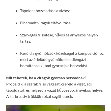
Tápoldat hozzáadása a vízhez.
Elhervadt virágok eltávolítása.
Szárvágás frissítése, hűvös és árnyékos helyen
tartás.
Kerüld a gyümölcsök közelségét a kompozícióhoz,
mert az érlelődő gyümölcsök etiléngázt
bocsátanak ki, ami gyorsítja a hervadást.
Mit tehetek, ha a virágok gyorsan hervadnak?
Próbáld ki a szárak friss vágását, cseréld a vizet, adj
tápoldatot, és helyezd a vázát hűvösebb, árnyékos helyre.
A kis kreatív trükkök sokat segíthetnek.