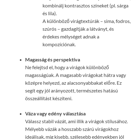
kombinálj kontrasztos színeket (pl. sárga
és lila).
A különböző virágtextúrák – sima, fodros,
szúrós – gazdagítják a látványt, és
érdekes mélységet adnak a
kompozíciónak.
Magasság és perspektíva
Ne felejtsd el, hogy a virágok különböző
magasságúak. A magasabb virágokat hátra vagy
középre helyezd, az alacsonyabbakat előre. Ez
segít egy jól arányozott, természetes hatású
összeállítást készíteni.
Váza vagy edény választása
Válassz stabil vázát, ami illik a virágok stílusához.
Mélyebb vázák a hosszabb szárú virágokhoz
ideálisak, míg kisebb, szélesebb edényekben jól