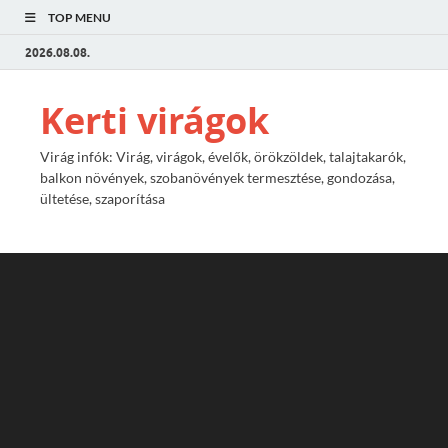
TOP MENU
2026.08.08.
Kerti virágok
Virág infók: Virág, virágok, évelők, örökzöldek, talajtakarók,
balkon növények, szobanövények termesztése, gondozása,
ültetése, szaporítása