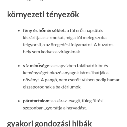
környezeti tényezők
fény és hőmérséklet:
a túl erős napsütés
kiszárítja a szirmokat, míg a túl meleg szoba
felgyorsítja az öregedési folyamatot. A huzatos
hely sem kedvez a virágoknak.
víz minősége:
a csapvízben található klór és
keménységet okozó anyagok károsíthatják a
növényt. A pangó, nem cserélt vízben pedig hamar
elszaporodnak a baktériumok.
páratartalom:
a száraz levegő, főleg fűtési
szezonban, gyorsítja a hervadást.
gyakori gondozási hibák