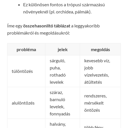
Ez különösen fontos a trópusi származású
növényeknél (pl. orchidea, pálmák).
Íme egy
összehasonlító táblázat
a leggyakoribb
problémákról és megoldásukról:
probléma
jelek
megoldás
sárguló,
kevesebb víz,
puha,
jobb
túlöntözés
rothadó
vízelvezetés,
levelek
átültetés
száraz,
rendszeres,
barnuló
alulöntözés
mérsékelt
levelek,
öntözés
fonnyadás
halvány,
több fény,