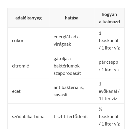
hogyan
adalékanyag
hatása
alkalmazd
1
energiát ad a
cukor
teáskanál
virágnak
/ 1 liter víz
gátolja a
pár csepp
citromlé
baktériumok
/ 1 liter víz
szaporodását
1
antibakteriális,
ecet
evőkanál /
savasít
1 liter víz
½
szódabikarbóna
tisztít, fertőtlenít
teáskanál
/ 1 liter víz