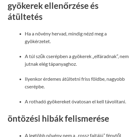
gyökerek ellenőrzése és
átültetés
Ha a növény hervad, mindig nézd meg a
gyökérzetet.
A túl szűk cserépben a gyökerek „elfáradnak”, nem
jutnak elég tápanyaghoz.
Ilyenkor érdemes átültetni friss földbe, nagyobb
cserépbe.
A rothadó gyökereket óvatosan el kell távolítani.
öntözési hibák felismerése
A legtöbb növény nem a „rossz fajtájú” fénytől