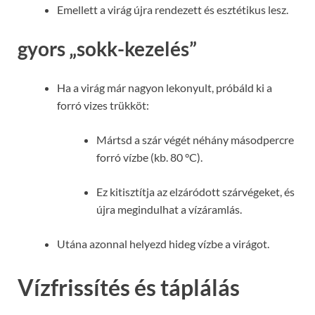
Emellett a virág újra rendezett és esztétikus lesz.
gyors „sokk-kezelés”
Ha a virág már nagyon lekonyult, próbáld ki a
forró vizes trükköt:
Mártsd a szár végét néhány másodpercre
forró vízbe (kb. 80 °C).
Ez kitisztítja az elzáródott szárvégeket, és
újra megindulhat a vízáramlás.
Utána azonnal helyezd hideg vízbe a virágot.
Vízfrissítés és táplálás