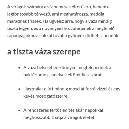
A virágok számára a víz nemcsak éltető erő, hanem a
legfontosabb tényező, ami meghatározza, meddig
maradnak frissek. Ha ügyelsz arra, hogy a váza mindig
tiszta legyen, és a növényeid hozzáférjenek a megfelelő
tápanyagokhoz, sokkal tovább gyönyörködhetsz bennük.
a tiszta váza szerepe
A váza belsejében könnyen megtelepednek a
baktériumok, amelyek eltömítik a szárat.
Használat előtt mindig mosd át forró vízzel és egy
kevés mosogatószerrel.
A rendszeres fertőtlenítés akár napokkal
meghosszabbíthatja a virágok életét.