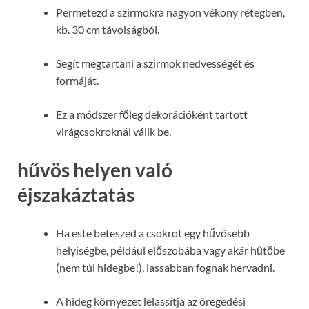
Permetezd a szirmokra nagyon vékony rétegben,
kb. 30 cm távolságból.
Segít megtartani a szirmok nedvességét és
formáját.
Ez a módszer főleg dekorációként tartott
virágcsokroknál válik be.
hűvös helyen való
éjszakáztatás
Ha este beteszed a csokrot egy hűvösebb
helyiségbe, például előszobába vagy akár hűtőbe
(nem túl hidegbe!), lassabban fognak hervadni.
A hideg környezet lelassítja az öregedési