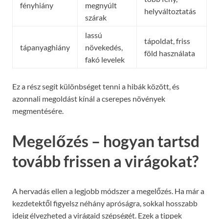
fényhiány
megnyúlt
helyváltoztatás
szárak
lassú
tápoldat, friss
tápanyaghiány
növekedés,
föld használata
fakó levelek
Ez a rész segít különbséget tenni a hibák között, és
azonnali megoldást kínál a cserepes növények
megmentésére.
Megelőzés – hogyan tartsd
tovább frissen a virágokat?
A hervadás ellen a legjobb módszer a megelőzés. Ha már a
kezdetektől figyelsz néhány apróságra, sokkal hosszabb
ideig élvezheted a virágaid szépségét. Ezek a tippek