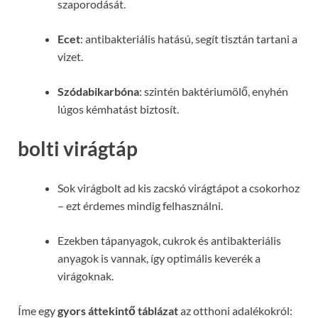
szaporodását.
Ecet
: antibakteriális hatású, segít tisztán tartani a
vizet.
Szódabikarbóna
: szintén baktériumölő, enyhén
lúgos kémhatást biztosít.
bolti virágtáp
Sok virágbolt ad kis zacskó virágtápot a csokorhoz
– ezt érdemes mindig felhasználni.
Ezekben tápanyagok, cukrok és antibakteriális
anyagok is vannak, így optimális keverék a
virágoknak.
Íme egy
gyors áttekintő táblázat
az otthoni adalékokról: