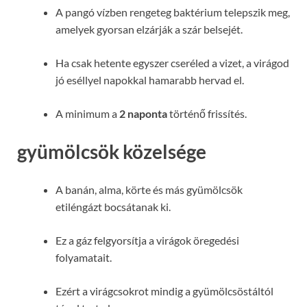
A pangó vízben rengeteg baktérium telepszik meg,
amelyek gyorsan elzárják a szár belsejét.
Ha csak hetente egyszer cseréled a vizet, a virágod
jó eséllyel napokkal hamarabb hervad el.
A minimum a
2 naponta
történő frissítés.
gyümölcsök közelsége
A banán, alma, körte és más gyümölcsök
etiléngázt bocsátanak ki.
Ez a gáz felgyorsítja a virágok öregedési
folyamatait.
Ezért a virágcsokrot mindig a gyümölcsöstáltól