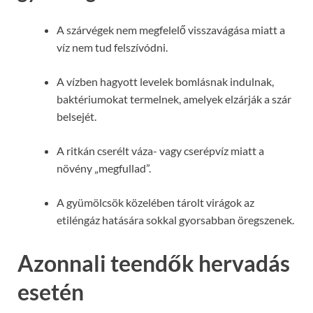
A szárvégek nem megfelelő visszavágása miatt a
víz nem tud felszívódni.
A vízben hagyott levelek bomlásnak indulnak,
baktériumokat termelnek, amelyek elzárják a szár
belsejét.
A ritkán cserélt váza- vagy cserépvíz miatt a
növény „megfullad”.
A gyümölcsök közelében tárolt virágok az
etiléngáz hatására sokkal gyorsabban öregszenek.
Azonnali teendők hervadás
esetén