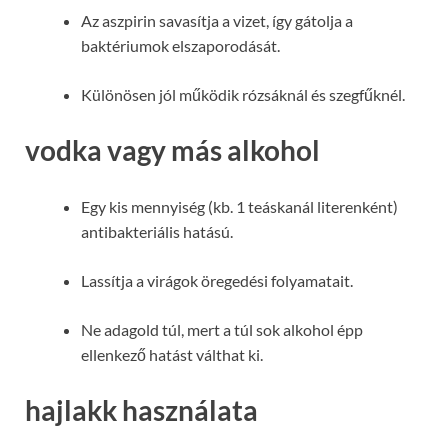
Az aszpirin savasítja a vizet, így gátolja a
baktériumok elszaporodását.
Különösen jól működik rózsáknál és szegfűknél.
vodka vagy más alkohol
Egy kis mennyiség (kb. 1 teáskanál literenként)
antibakteriális hatású.
Lassítja a virágok öregedési folyamatait.
Ne adagold túl, mert a túl sok alkohol épp
ellenkező hatást válthat ki.
hajlakk használata