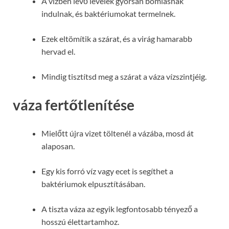
A vízben lévő levelek gyorsan bomlásnak
indulnak, és baktériumokat termelnek.
Ezek eltömítik a szárat, és a virág hamarabb
hervad el.
Mindig tisztítsd meg a szárat a váza vízszintjéig.
váza fertőtlenítése
Mielőtt újra vizet töltenél a vázába, mosd át
alaposan.
Egy kis forró víz vagy ecet is segíthet a
baktériumok elpusztításában.
A tiszta váza az egyik legfontosabb tényező a
hosszú élettartamhoz.