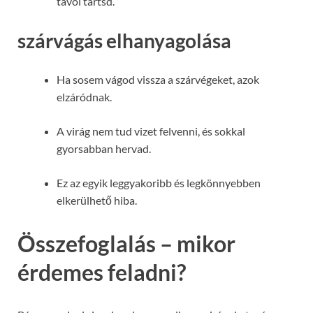
távol tartsd.
szárvágás elhanyagolása
Ha sosem vágod vissza a szárvégeket, azok
elzáródnak.
A virág nem tud vizet felvenni, és sokkal
gyorsabban hervad.
Ez az egyik leggyakoribb és legkönnyebben
elkerülhető hiba.
Összefoglalás – mikor
érdemes feladni?