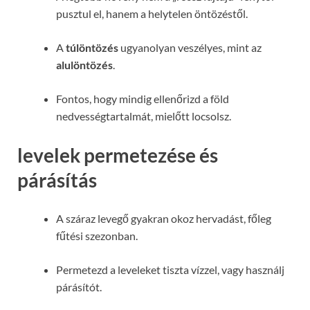
pusztul el, hanem a helytelen öntözéstől.
A
túlöntözés
ugyanolyan veszélyes, mint az
alulöntözés
.
Fontos, hogy mindig ellenőrizd a föld
nedvességtartalmát, mielőtt locsolsz.
levelek permetezése és
párásítás
A száraz levegő gyakran okoz hervadást, főleg
fűtési szezonban.
Permetezd a leveleket tiszta vízzel, vagy használj
párásítót.