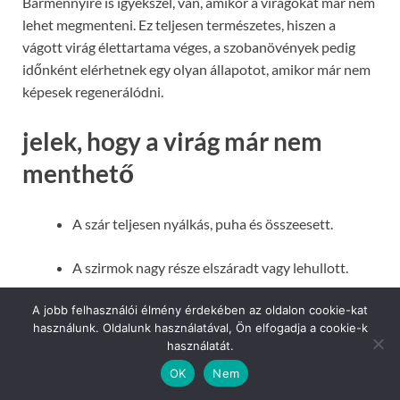
Bármennyire is igyekszel, van, amikor a virágokat már nem
lehet megmenteni. Ez teljesen természetes, hiszen a
vágott virág élettartama véges, a szobanövények pedig
időnként elérhetnek egy olyan állapotot, amikor már nem
képesek regenerálódni.
jelek, hogy a virág már nem
menthető
A szár teljesen nyálkás, puha és összeesett.
A szirmok nagy része elszáradt vagy lehullott.
A víz bármilyen csere után azonnal zavarossá
A jobb felhasználói élmény érdekében az oldalon cookie-kat
használunk. Oldalunk használatával, Ön elfogadja a cookie-k
válik.
használatát.
OK
Nem
A szobanövény gyökere fekete, rothadó, és nincs
új hajtás.