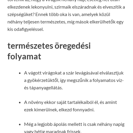
elkezdenek lekonyulni, szirmaik elszáradnak és elveszítik a
szépségüket? Ennek több oka is van, amelyek közül
néhány teljesen természetes, míg mások elkerülhetők egy
kis odafigyeléssel.
természetes öregedési
folyamat
A vágott virágokat a szár levágásával elválasztjuk
a gyökérzetüktől, így megszűnik a folyamatos víz-
és tápanyagellátás.
A növény ekkor saját tartalékaiból él, és amint
ezek kimerülnek, elkezd fonnyadni.
Még a legjobb ápolás mellett is csak néhány napig
vagy hétig maradnak frissek.