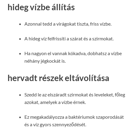
hideg vízbe állítás
Azonnal tedd a virágokat tiszta, friss vízbe.
A hideg víz felfrissíti a szárat és a szirmokat.
Ha nagyon el vannak kókadva, dobhatsz a vízbe
néhány jégkockát is.
hervadt részek eltávolítása
Szedd le az elszáradt szirmokat és leveleket, főleg
azokat, amelyek a vízbe érnek.
Ez megakadályozza a baktériumok szaporodását
és a víz gyors szennyeződését.