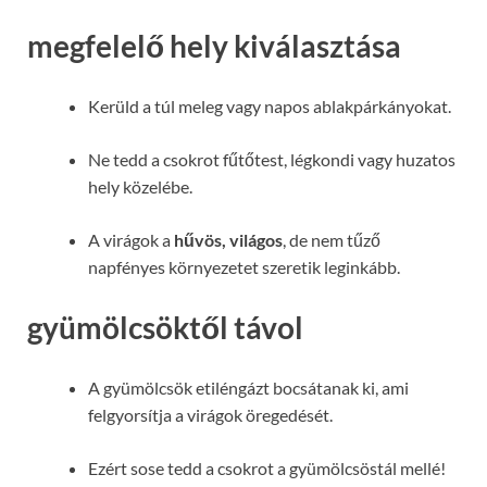
megfelelő hely kiválasztása
Kerüld a túl meleg vagy napos ablakpárkányokat.
Ne tedd a csokrot fűtőtest, légkondi vagy huzatos
hely közelébe.
A virágok a
hűvös, világos
, de nem tűző
napfényes környezetet szeretik leginkább.
gyümölcsöktől távol
A gyümölcsök etiléngázt bocsátanak ki, ami
felgyorsítja a virágok öregedését.
Ezért sose tedd a csokrot a gyümölcsöstál mellé!