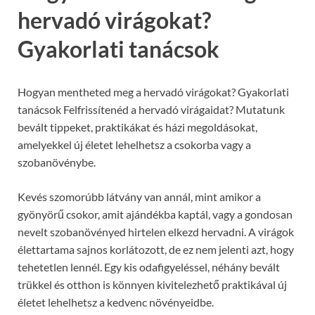
hervadó virágokat?
Gyakorlati tanácsok
Hogyan mentheted meg a hervadó virágokat? Gyakorlati
tanácsok Felfrissítenéd a hervadó virágaidat? Mutatunk
bevált tippeket, praktikákat és házi megoldásokat,
amelyekkel új életet lehelhetsz a csokorba vagy a
szobanövénybe.
Kevés szomorúbb látvány van annál, mint amikor a
gyönyörű csokor, amit ajándékba kaptál, vagy a gondosan
nevelt szobanövényed hirtelen elkezd hervadni. A virágok
élettartama sajnos korlátozott, de ez nem jelenti azt, hogy
tehetetlen lennél. Egy kis odafigyeléssel, néhány bevált
trükkel és otthon is könnyen kivitelezhető praktikával új
életet lehelhetsz a kedvenc növényeidbe.