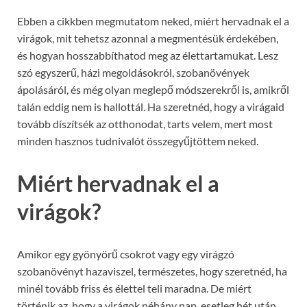
Ebben a cikkben megmutatom neked, miért hervadnak el a
virágok, mit tehetsz azonnal a megmentésük érdekében,
és hogyan hosszabbíthatod meg az élettartamukat. Lesz
szó egyszerű, házi megoldásokról, szobanövények
ápolásáról, és még olyan meglepő módszerekről is, amikről
talán eddig nem is hallottál. Ha szeretnéd, hogy a virágaid
tovább díszítsék az otthonodat, tarts velem, mert most
minden hasznos tudnivalót összegyűjtöttem neked.
Miért hervadnak el a
virágok?
Amikor egy gyönyörű csokrot vagy egy virágzó
szobanövényt hazaviszel, természetes, hogy szeretnéd, ha
minél tovább friss és élettel teli maradna. De miért
történik az, hogy a virágok néhány nap, esetleg hét után