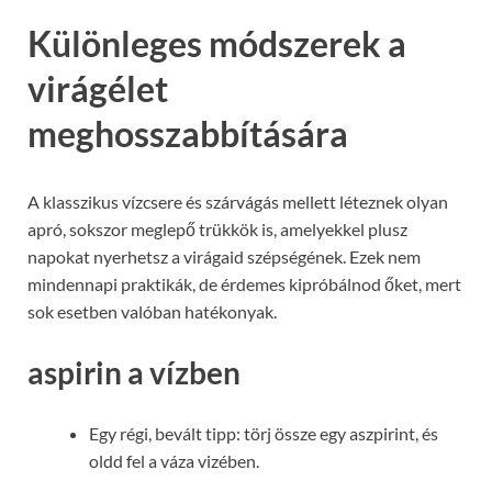
Különleges módszerek a
virágélet
meghosszabbítására
A klasszikus vízcsere és szárvágás mellett léteznek olyan
apró, sokszor meglepő trükkök is, amelyekkel plusz
napokat nyerhetsz a virágaid szépségének. Ezek nem
mindennapi praktikák, de érdemes kipróbálnod őket, mert
sok esetben valóban hatékonyak.
aspirin a vízben
Egy régi, bevált tipp: törj össze egy aszpirint, és
oldd fel a váza vizében.