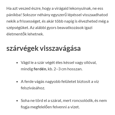
Ha azt veszed észre, hogy a virágaid lekonyulnak, ne ess
pánikba! Sokszor néhány egyszerű lépéssel visszaadhatod
nekik a frissességet, és akár több napig is élvezheted még a
szépségüket. Az alábbi gyors beavatkozások igazi
életmentők lehetnek.
szárvégek visszavágása
Vágd le a szár végét éles késsel vagy ollóval,
mindig
ferdén
, kb. 2–3 cm hosszan.
A ferde vágás nagyobb felületet biztosít a víz
felszívásához.
Soha ne törd el a szárat, mert roncsolódik, és nem
fogja megfelelően felvenni a vizet.