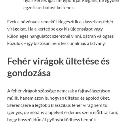
nyári kertek igazi fénypontjai. Elegáns, de egyben
egzotikus hatást keltenek.
Ezek a növények remekül kiegészítik a klasszikus fehér
virágokat. Ha a kertedbe egy kis újdonságot vagy
különleges hangulatot szeretnél vinni, bátran válogass
közülük – így biztosan nem lesz unalmas a látvány.
Fehér virágok ültetése és
gondozása
A fehér virágok szépsége nemcsak a fajtaválasztáson
múlik, hanem azon is, hogyan ülteted és ápolod őket.
Szerencsére a legtöbb klasszikus fehér virág nem túl
igényes, de néhány alapelvet érdemes szem előtt tartani,
hogy hosszú időn át gyönyörködhess bennük.