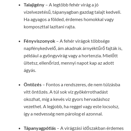
Talajigény
– A legtöbb fehér virág a jó
vízelvezetésű, tápanyagban gazdag talajt kedveli.
Ha agyagos a földed, érdemes homokkal vagy
komposzttal lazítani rajta.
Fényviszonyok
– A fehér virágok többsége
napfénykedvelő, ám akadnak árnyéktűrő fajták is,
például a gyöngyvirág vagy a hortenzia. Mielőtt
ültetsz, ellenőrizd, mennyi napot kap az adott
ágyás.
Öntözés
– Fontos a rendszeres, de nem túlzásba
vitt öntözés. A túl sok víz gyökérrothadást
okozhat, míg a kevés víz gyors hervadáshoz
vezethet. A legjobb, ha reggel vagy este locsolsz,
így a nedvesség nem párolog el azonnal.
Tápanyagpótlás
– A virágzási időszakban érdemes