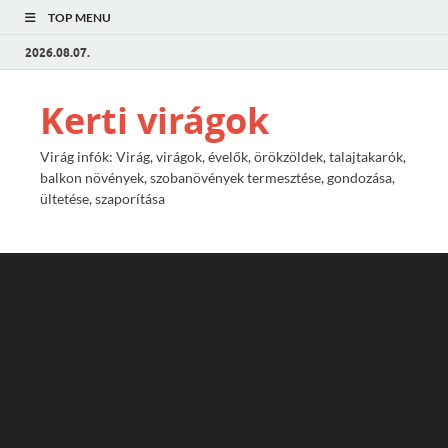
TOP MENU
2026.08.07.
Kerti virágok
Virág infók: Virág, virágok, évelők, örökzöldek, talajtakarók,
balkon növények, szobanövények termesztése, gondozása,
ültetése, szaporítása