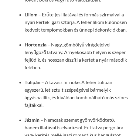
Liliom
– Erőteljes illatával és formás szirmaival a
nyári kertek igazi sztárja. A fehér liliom különösen
kedvelt templomokban és ünnepi dekorációkban.
Hortenzia
– Nagy, gömbölyű virágfejeivel
lenyűgöző látvány. Árnyékosabb helyen is szépen
fejlődik, és hosszan díszíti a kertet a nyár második
felében.
Tulipán
– A tavasz hírnöke. A fehér tulipán
egyszerű, letisztult szépségével bármelyik
ágyásba illik, és kiválóan kombinálható más színes
fajtákkal.
Jázmin
– Nemcsak szemet gyönyörködtető,
hanem illatával is elvarázsol. Futtatva pergolára
vagy kerítés mellé igazi romantikus hangulatot