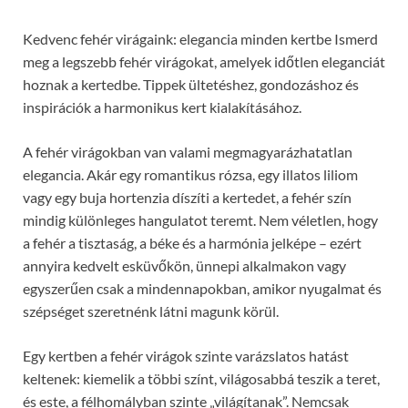
Kedvenc fehér virágaink: elegancia minden kertbe Ismerd
meg a legszebb fehér virágokat, amelyek időtlen eleganciát
hoznak a kertedbe. Tippek ültetéshez, gondozáshoz és
inspirációk a harmonikus kert kialakításához.
A fehér virágokban van valami megmagyarázhatatlan
elegancia. Akár egy romantikus rózsa, egy illatos liliom
vagy egy buja hortenzia díszíti a kertedet, a fehér szín
mindig különleges hangulatot teremt. Nem véletlen, hogy
a fehér a tisztaság, a béke és a harmónia jelképe – ezért
annyira kedvelt esküvőkön, ünnepi alkalmakon vagy
egyszerűen csak a mindennapokban, amikor nyugalmat és
szépséget szeretnénk látni magunk körül.
Egy kertben a fehér virágok szinte varázslatos hatást
keltenek: kiemelik a többi színt, világosabbá teszik a teret,
és este, a félhomályban szinte „világítanak”. Nemcsak