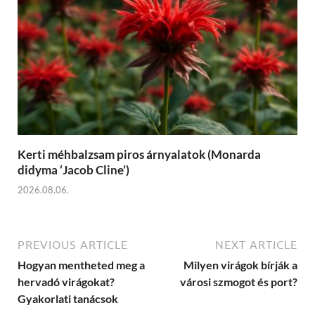
Kerti méhbalzsam piros árnyalatok (Monarda
didyma ‘Jacob Cline’)
2026.08.06.
PREVIOUS ARTICLE
NEXT ARTICLE
Hogyan mentheted meg a
Milyen virágok bírják a
hervadó virágokat?
városi szmogot és port?
Gyakorlati tanácsok