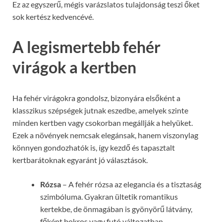
Ez az egyszerű, mégis varázslatos tulajdonság teszi őket
sok kertész kedvencévé.
A legismertebb fehér
virágok a kertben
Ha fehér virágokra gondolsz, bizonyára elsőként a
klasszikus szépségek jutnak eszedbe, amelyek szinte
minden kertben vagy csokorban megállják a helyüket.
Ezek a növények nemcsak elegánsak, hanem viszonylag
könnyen gondozhatók is, így kezdő és tapasztalt
kertbarátoknak egyaránt jó választások.
Rózsa
– A fehér rózsa az elegancia és a tisztaság
szimbóluma. Gyakran ültetik romantikus
kertekbe, de önmagában is gyönyörű látvány,
főként bokros vagy futó változatban.