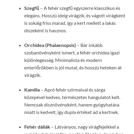
Szegfű
– A fehér szegfű egyszerre klasszikus és
elegáns. Hosszú ideig virágzik, és vágott virágként
is sokáig friss marad, így a kert mellett a lakás
díszeként is hasznos.
Orchidea (Phalaenopsis)
– Bár inkább
szobanövényként ismert, a fehér orchidea igazi
különlegesség. Minimalista és modern
enteriőrökben is jól mutat, és hosszú heteken át
virágzik.
Kamilla
– Apró fehér szirmaival és sárga
közepével kedves, természetes hangulatot kelt.
Nemcsak dísznövényként, hanem gyógyhatása
miatt is kedvelt, így dupla értéket ad a kertnek.
Fehér dáliák
– Látványos, nagy virágfejeikkel a