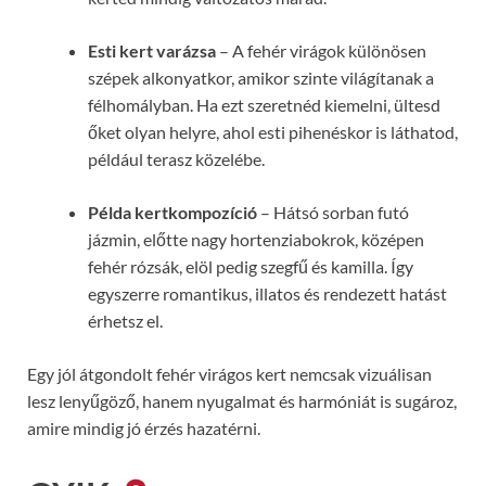
Esti kert varázsa
– A fehér virágok különösen
szépek alkonyatkor, amikor szinte világítanak a
félhomályban. Ha ezt szeretnéd kiemelni, ültesd
őket olyan helyre, ahol esti pihenéskor is láthatod,
például terasz közelébe.
Példa kertkompozíció
– Hátsó sorban futó
jázmin, előtte nagy hortenziabokrok, középen
fehér rózsák, elöl pedig szegfű és kamilla. Így
egyszerre romantikus, illatos és rendezett hatást
érhetsz el.
Egy jól átgondolt fehér virágos kert nemcsak vizuálisan
lesz lenyűgöző, hanem nyugalmat és harmóniát is sugároz,
amire mindig jó érzés hazatérni.