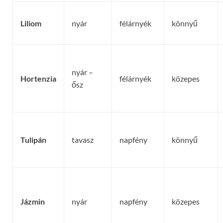
Liliom
nyár
félárnyék
könnyű
nyár –
Hortenzia
félárnyék
közepes
ősz
Tulipán
tavasz
napfény
könnyű
Jázmin
nyár
napfény
közepes