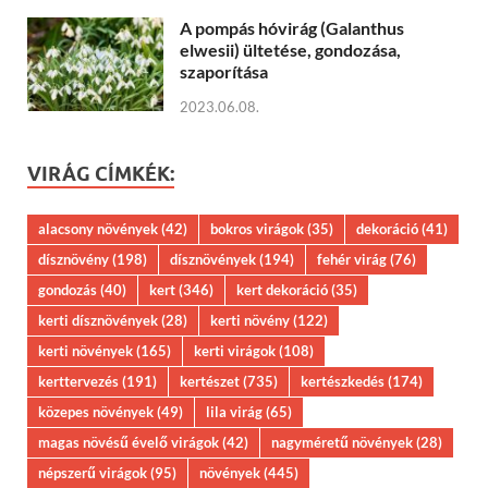
A pompás hóvirág (Galanthus
elwesii) ültetése, gondozása,
szaporítása
2023.06.08.
VIRÁG CÍMKÉK:
alacsony növények
(42)
bokros virágok
(35)
dekoráció
(41)
dísznövény
(198)
dísznövények
(194)
fehér virág
(76)
gondozás
(40)
kert
(346)
kert dekoráció
(35)
kerti dísznövények
(28)
kerti növény
(122)
kerti növények
(165)
kerti virágok
(108)
kerttervezés
(191)
kertészet
(735)
kertészkedés
(174)
közepes növények
(49)
lila virág
(65)
magas növésű évelő virágok
(42)
nagyméretű növények
(28)
népszerű virágok
(95)
növények
(445)