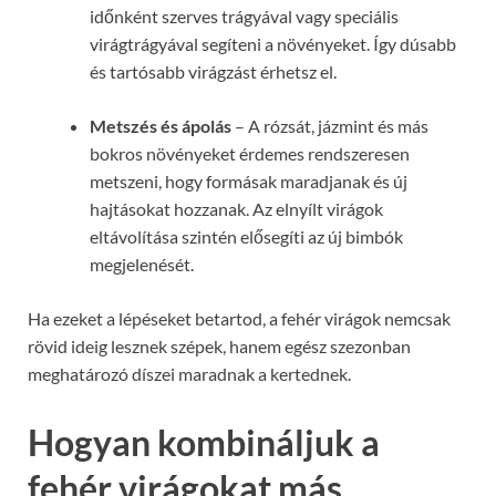
időnként szerves trágyával vagy speciális
virágtrágyával segíteni a növényeket. Így dúsabb
és tartósabb virágzást érhetsz el.
Metszés és ápolás
– A rózsát, jázmint és más
bokros növényeket érdemes rendszeresen
metszeni, hogy formásak maradjanak és új
hajtásokat hozzanak. Az elnyílt virágok
eltávolítása szintén elősegíti az új bimbók
megjelenését.
Ha ezeket a lépéseket betartod, a fehér virágok nemcsak
rövid ideig lesznek szépek, hanem egész szezonban
meghatározó díszei maradnak a kertednek.
Hogyan kombináljuk a
fehér virágokat más