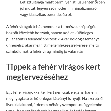
Letisztultsága miatt bármilyen stílusú enteriőrben
jól mutat, legyen szó modern minimalizmusról
vagy klasszikus berendezésről.
A fehér virágok tehát nemcsak a természet szépségét
hozzák közelebb hozzánk, hanem az élet különleges
pillanatait is felemelőbbé teszik. Akár boldog eseményt
ünnepelsz, akár meghitt megemlékezésre keresel méltó
szimbólumot, a fehér virág mindig jó választás.
Tippek a fehér virágos kert
megtervezéséhez
Egy fehér virágokkal teli kert nemcsak elegáns, hanem
megnyugtató és különleges látványt is nyújt. Ha szeretnél
ilyet kialakítani, érdemes néhány szempontot figyelembe
venni, hogy az összhatás harmonikus és tartós legyen.