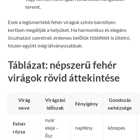
teremt.
Ezek a legismertebb fehér virágok szinte bármilyen
kertben megállják a helyüket. Ha harmonikus és elegáns
összhatást szeretnél, érdemes belőlük többfélét is ültetni,
hiszen együtt még látványosabbak.
Táblázat: népszerű fehér
virágok rövid áttekintése
Virág
Virágzási
Gondozás
Fényigény
neve
időszak
nehézsége
nyár
Fehér
eleje –
napfény
közepes
rózsa
ősz