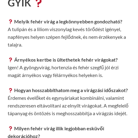
GYIK
Melyik fehér virág a legkönnyebben gondozható?
A tulipán és a liliom viszonylag kevés törődést igényel,
napfényes helyen szépen fejlődnek, és nem érzékenyek a
talajra.
Árnyékos kertbe is ültethetek fehér virágokat?
Igen! A gyöngyvirág, hortenzia és fehér szegfű jól érzi
magát árnyékos vagy félárnyékos helyeken is.
Hogyan hosszabbíthatom meg a virágzási időszakot?
Érdemes évelőket és egynyáriakat kombinálni, valamint
rendszeresen eltávolítani az elnyílt virágokat. A megfelelő
tápanyag és öntözés is meghosszabbítja a virágzás idejét.
Milyen fehér virág illik legjobban esküvői
dekorációhoz?