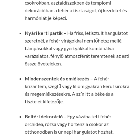
csokrokban, asztaldíszekben és templomi
dekorációban a fehér a tisztaságot, új kezdetet és
harmóniát jelképezi.
Nyári kerti partik
– Ha friss, letisztult hangulatot
szeretnél, a fehér virágokkal nem lőhetsz mellé.
Lámpásokkal vagy gyertyákkal kombinálva
varázslatos, fénylő atmoszférát teremtenek az esti
összejöveteleken.
Mindenszentek és emlékezés
– A fehér
krizantém, szegfű vagy liliom gyakran kerül sírokra
és megemlékezésekre. A szín itt a béke és a
tisztelet kifejezője.
Beltéri dekoráció
– Egy vázába tett fehér
orchidea, rózsa vagy hortenzia csokor az
otthonodban is ünnepi hangulatot hozhat.