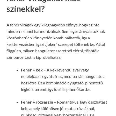
színekkel?
A fehér virágok egyik legnagyobb előnye, hogy szinte
minden színnel harmonizálnak. Semleges árnyalatuknak
köszönhetően könnyedén kombinálhatók, így a
kerttervezésben igazi „joker” szerepet töltenek be. Attól
függően, milyen hangulatot szeretnél elérni, többféle
színpárosítást is kipróbálhatsz.
Fehér + kék
– A kék levendulával vagy
nefelejccsel együtt friss, mediterrán hangulatot
hoz létre. Ez a kombináció nyugtató, pihentető
légkört teremt, így ideális pihenőkertbe.
Fehér + rózsaszín
– Romantikus, lágy összhatást
kelt, amely különösen jól mutat rózsáknál,
pünkösdi rózsánál vagy hortenziánál. Ez a