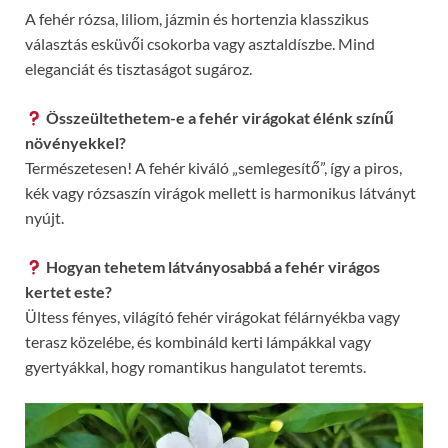
A fehér rózsa, liliom, jázmin és hortenzia klasszikus
választás esküvői csokorba vagy asztaldíszbe. Mind
eleganciát és tisztaságot sugároz.
Összeültethetem-e a fehér virágokat élénk színű
növényekkel?
Természetesen! A fehér kiváló „semlegesítő”, így a piros,
kék vagy rózsaszín virágok mellett is harmonikus látványt
nyújt.
Hogyan tehetem látványosabbá a fehér virágos
kertet este?
Ültess fényes, világító fehér virágokat félárnyékba vagy
terasz közelébe, és kombináld kerti lámpákkal vagy
gyertyákkal, hogy romantikus hangulatot teremts.