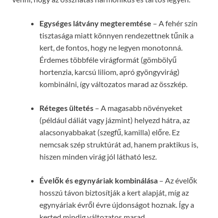
Egységes látvány megteremtése
– A fehér szín
tisztasága miatt könnyen rendezettnek tűnik a
kert, de fontos, hogy ne legyen monotonná.
Érdemes többféle virágformát (gömbölyű
hortenzia, karcsú liliom, apró gyöngyvirág)
kombinálni, így változatos marad az összkép.
Réteges ültetés
– A magasabb növényeket
(például dáliát vagy jázmint) helyezd hátra, az
alacsonyabbakat (szegfű, kamilla) előre. Ez
nemcsak szép struktúrát ad, hanem praktikus is,
hiszen minden virág jól látható lesz.
Évelők és egynyáriak kombinálása
– Az évelők
hosszú távon biztosítják a kert alapját, míg az
egynyáriak évről évre újdonságot hoznak. Így a
kerted mindig változatos marad.