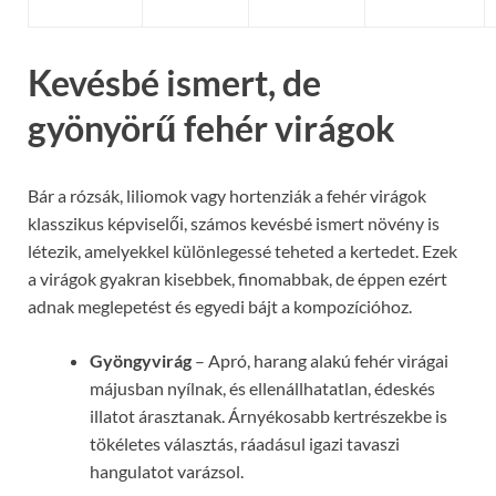
Kevésbé ismert, de
gyönyörű fehér virágok
Bár a rózsák, liliomok vagy hortenziák a fehér virágok
klasszikus képviselői, számos kevésbé ismert növény is
létezik, amelyekkel különlegessé teheted a kertedet. Ezek
a virágok gyakran kisebbek, finomabbak, de éppen ezért
adnak meglepetést és egyedi bájt a kompozícióhoz.
Gyöngyvirág
– Apró, harang alakú fehér virágai
májusban nyílnak, és ellenállhatatlan, édeskés
illatot árasztanak. Árnyékosabb kertrészekbe is
tökéletes választás, ráadásul igazi tavaszi
hangulatot varázsol.