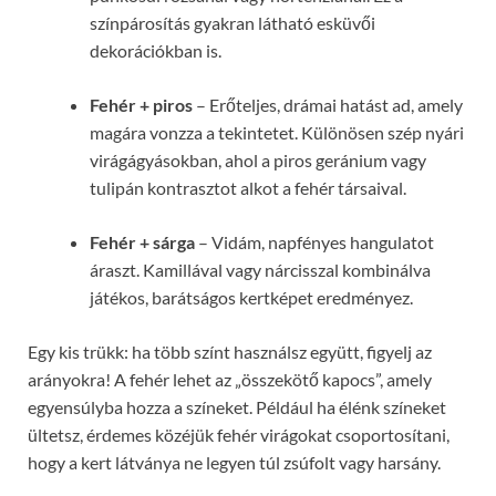
színpárosítás gyakran látható esküvői
dekorációkban is.
Fehér + piros
– Erőteljes, drámai hatást ad, amely
magára vonzza a tekintetet. Különösen szép nyári
virágágyásokban, ahol a piros geránium vagy
tulipán kontrasztot alkot a fehér társaival.
Fehér + sárga
– Vidám, napfényes hangulatot
áraszt. Kamillával vagy nárcisszal kombinálva
játékos, barátságos kertképet eredményez.
Egy kis trükk: ha több színt használsz együtt, figyelj az
arányokra! A fehér lehet az „összekötő kapocs”, amely
egyensúlyba hozza a színeket. Például ha élénk színeket
ültetsz, érdemes közéjük fehér virágokat csoportosítani,
hogy a kert látványa ne legyen túl zsúfolt vagy harsány.