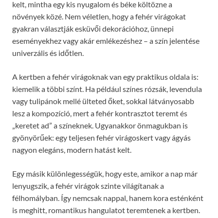
kelt, mintha egy kis nyugalom és béke költözne a
növények közé. Nem véletlen, hogy a fehér virágokat
gyakran választják esküvői dekorációhoz, ünnepi
eseményekhez vagy akár emlékezéshez – a szín jelentése
univerzális és időtlen.
A kertben a fehér virágoknak van egy praktikus oldala is:
kiemelik a többi színt. Ha például színes rózsák, levendula
vagy tulipánok mellé ülteted őket, sokkal látványosabb
lesz a kompozíció, mert a fehér kontrasztot teremt és
„keretet ad” a színeknek. Ugyanakkor önmagukban is
gyönyörűek: egy teljesen fehér virágoskert vagy ágyás
nagyon elegáns, modern hatást kelt.
Egy másik különlegességük, hogy este, amikor a nap már
lenyugszik, a fehér virágok szinte világítanak a
félhomályban. Így nemcsak nappal, hanem kora esténként
is meghitt, romantikus hangulatot teremtenek a kertben.