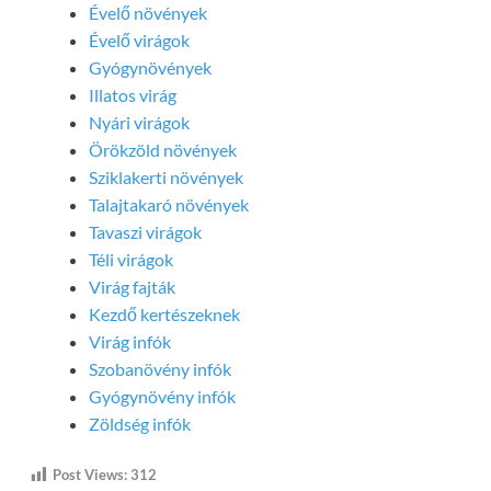
Évelő növények
Évelő virágok
Gyógynövények
Illatos virág
Nyári virágok
Örökzöld növények
Sziklakerti növények
Talajtakaró növények
Tavaszi virágok
Téli virágok
Virág fajták
Kezdő kertészeknek
Virág infók
Szobanövény infók
Gyógynövény infók
Zöldség infók
Post Views:
312