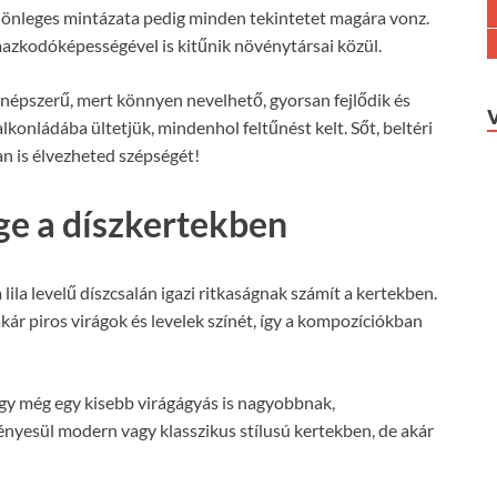
ülönleges mintázata pedig minden tekintetet magára vonz.
mazkodóképességével is kitűnik növénytársai közül.
 népszerű, mert könnyen nevelhető, gyorsan fejlődik és
lkonládába ültetjük, mindenhol feltűnést kelt. Sőt, beltéri
an is élvezheted szépségét!
ége a díszkertekben
a lila levelű díszcsalán igazi ritkaságnak számít a kertekben.
akár piros virágok és levelek színét, így a kompozíciókban
 így még egy kisebb virágágyás is nagyobbnak,
ényesül modern vagy klasszikus stílusú kertekben, de akár