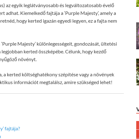
us) az egyik leglátványosabb és legváltozatosabb évelő
t adhat. Kiemelkedő fajtája a ‘Purple Majesty’, amely a
zeretnéd, hogy kerted igazán egyedi legyen, ez a fajta nem
‘Purple Majesty’ különlegességeit, gondozását, ültetési
e a legjobban kerted összképébe. Célunk, hogy kezdő
enyűgöző növényt.
sa, a kerted költséghatékony szépítése vagy a növények
ktikus információt megtalálsz, amire szükséged lehet!
’ fajtája?
n