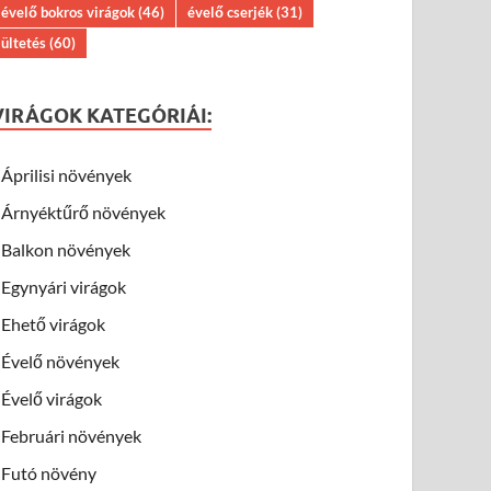
évelő bokros virágok
(46)
évelő cserjék
(31)
ültetés
(60)
VIRÁGOK KATEGÓRIÁI:
Áprilisi növények
Árnyéktűrő növények
Balkon növények
Egynyári virágok
Ehető virágok
Évelő növények
Évelő virágok
Februári növények
Futó növény