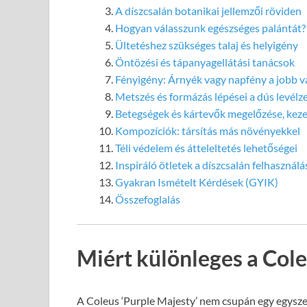
A díszcsalán botanikai jellemzői röviden
Hogyan válasszunk egészséges palántát?
Ültetéshez szükséges talaj és helyigény
Öntözési és tápanyagellátási tanácsok
Fényigény: Árnyék vagy napfény a jobb v
Metszés és formázás lépései a dús levélz
Betegségek és kártevők megelőzése, keze
Kompozíciók: társítás más növényekkel
Téli védelem és átteleltetés lehetőségei
Inspiráló ötletek a díszcsalán felhasználá
Gyakran Ismételt Kérdések (GYIK)
Összefoglalás
Miért különleges a Cole
A Coleus ‘Purple Majesty’ nem csupán egy egyszer