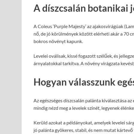
A díszcsalán botanikai 
A Coleus ‘Purple Majesty’ az ajakosvirágúak (La
nő, de jó körülmények között elérheti akár a 70 cm
bokros növényt kapunk.
Levelei oválisak, kissé fogazott szélűek, és jelleg
árnyalatokkal tarkítva. A növény virágzata kevésbé 
Hogyan válasszunk egés
Az egészséges díszcsalán palánta kiválasztása az 
mindig nézd meg a levelek színét, legyenek élénk
Kerüld azokat a példányokat, amelyek levelei sárg
jó palánta gyökeres, stabil, és nem mutat kártevő 