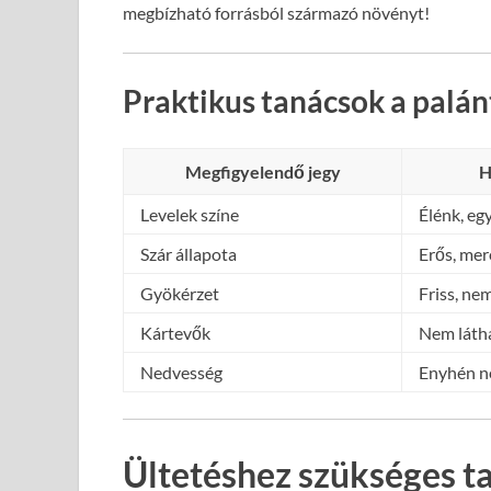
megbízható forrásból származó növényt!
Praktikus tanácsok a palán
Megfigyelendő jegy
H
Levelek színe
Élénk, eg
Szár állapota
Erős, mer
Gyökérzet
Friss, ne
Kártevők
Nem láth
Nedvesség
Enyhén n
Ültetéshez szükséges ta