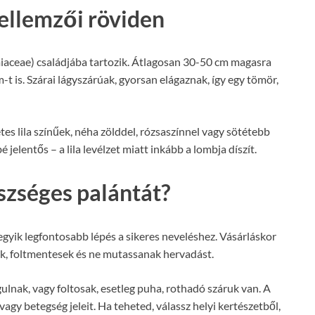
jellemzői röviden
miaceae) családjába tartozik. Átlagosan 30-50 cm magasra
-t is. Szárai lágyszárúak, gyorsan elágaznak, így egy tömör,
zetes lila színűek, néha zölddel, rózsaszínnel vagy sötétebb
jelentős – a lila levélzet miatt inkább a lombja díszít.
zséges palántát?
egyik legfontosabb lépés a sikeres neveléshez. Vásárláskor
ek, foltmentesek és ne mutassanak hervadást.
ulnak, vagy foltosak, esetleg puha, rothadó száruk van. A
vagy betegség jeleit. Ha teheted, válassz helyi kertészetből,