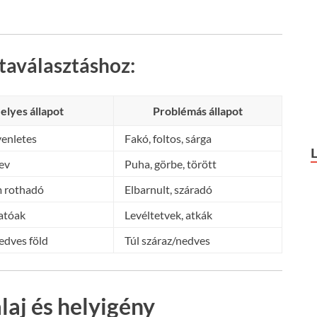
taválasztáshoz:
elyes állapot
Problémás állapot
yenletes
Fakó, foltos, sárga
ev
Puha, görbe, törött
m rothadó
Elbarnult, száradó
atóak
Levéltetvek, atkák
edves föld
Túl száraz/nedves
laj és helyigény