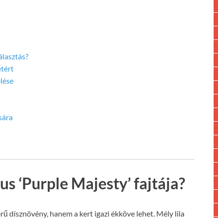
álasztás?
etért
lése
sára
us ‘Purple Majesty’ fajtája?
ű dísznövény, hanem a kert igazi ékköve lehet. Mély lila