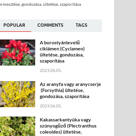
ermesztése, gondozása, ültetése, szaporítása
POPULAR
COMMENTS
TAGS
A borostyánlevelű
ciklámen (Cyclamen)
ültetése, gondozása,
szaporítása
2023.06.05.
Az aranyfa vagy aranycserje
(Forsythia) ültetése,
gondozása, szaporítása
2023.06.05.
Kakassarkantyúka vagy
szúnyogűző (Plectranthus
coleoides) ültetése,