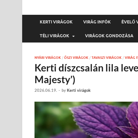
KERTI VIRÁGOK
VIRÁG INFÓK
ÉVELŐ 
TÉLI VIRÁGOK
VIRÁGOK GONDOZÁSA
NYÁRI VIRÁGOK
/
ŐSZI VIRÁGOK
/
TAVASZI VIRÁGOK
/
VIRÁG 
Kerti díszcsalán lila lev
Majesty’)
2026.06.19.
-
by
Kerti virágok