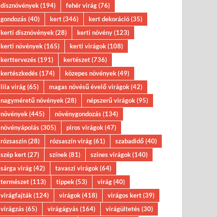
dísznövények
(194)
fehér virág
(76)
gondozás
(40)
kert
(346)
kert dekoráció
(35)
kerti dísznövények
(28)
kerti növény
(123)
kerti növények
(165)
kerti virágok
(108)
kerttervezés
(191)
kertészet
(736)
kertészkedés
(174)
közepes növények
(49)
lila virág
(65)
magas növésű évelő virágok
(42)
nagyméretű növények
(28)
népszerű virágok
(95)
növények
(445)
növénygondozás
(134)
növényápolás
(305)
piros virágok
(47)
rózsaszín
(28)
rózsaszín virág
(61)
szabadidő
(40)
szép kert
(27)
színek
(81)
színes virágok
(140)
sárga virág
(42)
tavaszi virágok
(64)
természet
(113)
tippek
(53)
virág
(40)
virágfajták
(124)
virágok
(418)
virágos kert
(39)
virágzás
(65)
virágágyás
(164)
virágültetés
(30)