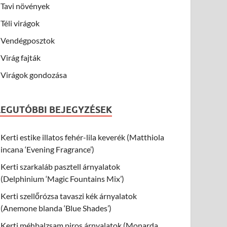
Tavi növények
Téli virágok
Vendégposztok
Virág fajták
Virágok gondozása
LEGUTÓBBI BEJEGYZÉSEK
Kerti estike illatos fehér-lila keverék (Matthiola
incana ‘Evening Fragrance’)
Kerti szarkaláb pasztell árnyalatok
(Delphinium ‘Magic Fountains Mix’)
Kerti szellőrózsa tavaszi kék árnyalatok
(Anemone blanda ‘Blue Shades’)
Kerti méhbalzsam piros árnyalatok (Monarda