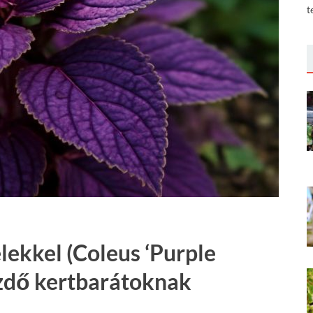
t
elekkel (Coleus ‘Purple
zdő kertbarátoknak