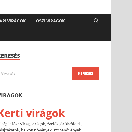
ÁRI VIRÁGOK
ŐSZI VIRÁGOK
KERESÉS
VIRÁGOK
Kerti virágok
irág infók: Virág, virágok, évelők, örökzöldek,
alajtakarók, balkon növények, szobanövények