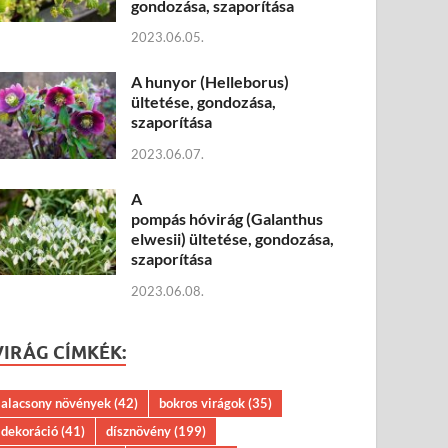
gondozása, szaporítása
2023.06.05.
A hunyor (Helleborus)
ültetése, gondozása,
szaporítása
2023.06.07.
A
pompás hóvirág (Galanthus
elwesii) ültetése, gondozása,
szaporítása
2023.06.08.
VIRÁG CÍMKÉK:
alacsony növények
(42)
bokros virágok
(35)
dekoráció
(41)
dísznövény
(199)