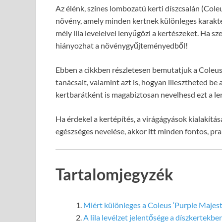
Az élénk, színes lombozatú kerti díszcsalán (Cole
növény, amely minden kertnek különleges karakter
mély lila leveleivel lenyűgözi a kertészeket. Ha s
hiányozhat a növénygyűjteményedből!
Ebben a cikkben részletesen bemutatjuk a Coleus 
tanácsait, valamint azt is, hogyan illesztheted b
kertbarátként is magabiztosan nevelhesd ezt a l
Ha érdekel a kertépítés, a virágágyások kialakítá
egészséges nevelése, akkor itt minden fontos, pra
Tartalomjegyzék
Miért különleges a Coleus ‘Purple Majesty
A lila levélzet jelentősége a díszkertekbe