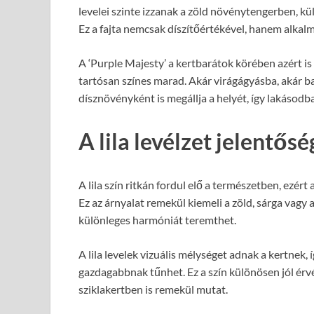
levelei szinte izzanak a zöld növénytengerben, k
Ez a fajta nemcsak díszítőértékével, hanem alkal
A ‘Purple Majesty’ a kertbarátok körében azért is
tartósan színes marad. Akár virágágyásba, akár ba
dísznövényként is megállja a helyét, így lakásodb
A lila levélzet jelentős
A lila szín ritkán fordul elő a természetben, ezért 
Ez az árnyalat remekül kiemeli a zöld, sárga vagy 
különleges harmóniát teremthet.
A lila levelek vizuális mélységet adnak a kertnek,
gazdagabbnak tűnhet. Ez a szín különösen jól érv
sziklakertben is remekül mutat.