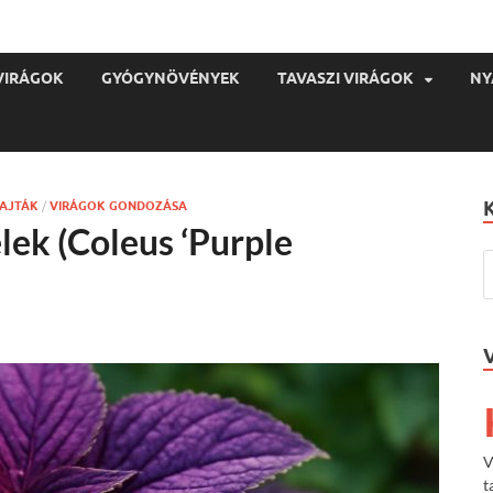
VIRÁGOK
GYÓGYNÖVÉNYEK
TAVASZI VIRÁGOK
NY
FAJTÁK
/
VIRÁGOK GONDOZÁSA
elek (Coleus ‘Purple
V
t