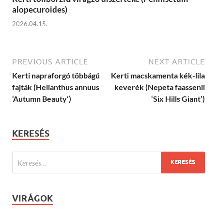
alopecuroides)
2026.04.15.
PREVIOUS ARTICLE
NEXT ARTICLE
Kerti napraforgó többágú
Kerti macskamenta kék-lila
fajták (Helianthus annuus
keverék (Nepeta faassenii
‘Autumn Beauty’)
‘Six Hills Giant’)
KERESÉS
VIRÁGOK