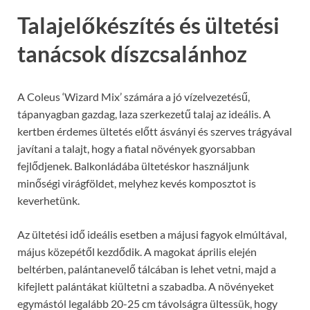
Talajelőkészítés és ültetési
tanácsok díszcsalánhoz
A Coleus ‘Wizard Mix’ számára a jó vízelvezetésű,
tápanyagban gazdag, laza szerkezetű talaj az ideális. A
kertben érdemes ültetés előtt ásványi és szerves trágyával
javítani a talajt, hogy a fiatal növények gyorsabban
fejlődjenek. Balkonládába ültetéskor használjunk
minőségi virágföldet, melyhez kevés komposztot is
keverhetünk.
Az ültetési idő ideális esetben a májusi fagyok elmúltával,
május közepétől kezdődik. A magokat április elején
beltérben, palántanevelő tálcában is lehet vetni, majd a
kifejlett palántákat kiültetni a szabadba. A növényeket
egymástól legalább 20-25 cm távolságra ültessük, hogy