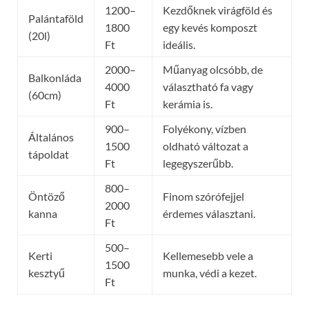
1200–
Kezdőknek virágföld és
Palántaföld
1800
egy kevés komposzt
(20l)
Ft
ideális.
2000–
Műanyag olcsóbb, de
Balkonláda
4000
választható fa vagy
(60cm)
Ft
kerámia is.
900–
Folyékony, vízben
Általános
1500
oldható változat a
tápoldat
Ft
legegyszerűbb.
800–
Öntöző
Finom szórófejjel
2000
kanna
érdemes választani.
Ft
500–
Kerti
Kellemesebb vele a
1500
kesztyű
munka, védi a kezet.
Ft