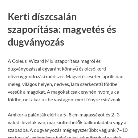
Kerti díszcsalán
szaporítása: magvetés és
dugványozás
A Coleus ‘Wizard Mix’ szaporítása magról és
dugványozással egyaránt könnyű és olcsó kerti
növénygondozási módszer. Magvetés esetén áprilisban,
meleg, világos helyen, nedves, laza szerkezetű földbe
vessük a magokat. A magokat csak enyhén nyomjuk a
földbe, ne takarjuk be vastagon, mert fényre csíráznak.
Amikor a palánták elérik a 5–8 cm magasságot és 2–3
valódi levelük van, már kiültethetők balkonládába vagy a
szabadba. A dugványozás még egyszerűbb: vágjunk 7–10
cm hosszú, egészséges hajtásokat, távolítsuk el az alsó