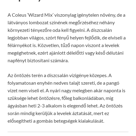
A Coleus ‘Wizard Mix’ viszonylag igénytelen növény, de a
látványos lombozat színének megőrzéséhez néhány
környezeti tényezőre oda kell figyelni. A díszcsalán
legjobban világos, szórt fényű helyen fejlődik, de elviseli a
félárnyékot is. Közvetlen, tűző napon viszont a levelek
megéghetnek, ezért ajánlott délelőtti vagy késő délutáni
napfényt biztosítani számára.
Az öntözés terén a díszcsalán vízigénye közepes. A
folyamatosan enyhén nedves talajt szereti, de a pangó
vizet nem viseli el. A nyári nagy melegben akár naponta is
szüksége lehet öntözésre, főleg balkonládában, míg
ágyásban heti 2-3 alkalom is elegendő lehet. Az öntözés
során mindig kerüljük a levelek áztatását, mert ez
elősegítheti a gombás betegségek kialakulását.