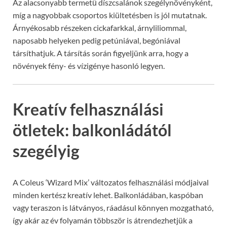
Az alacsonyabb termetű díszcsalánok szegélynövényként,
míg a nagyobbak csoportos kiültetésben is jól mutatnak.
Árnyékosabb részeken cickafarkkal, árnyliliommal,
naposabb helyeken pedig petúniával, begóniával
társíthatjuk. A társítás során figyeljünk arra, hogy a
növények fény- és vízigénye hasonló legyen.
Kreatív felhasználási
ötletek: balkonládától
szegélyig
A Coleus ‘Wizard Mix’ változatos felhasználási módjaival
minden kertész kreatív lehet. Balkonládában, kaspóban
vagy teraszon is látványos, ráadásul könnyen mozgatható,
így akár az év folyamán többször is átrendezhetjük a