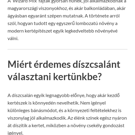
A ‘Wizard Mix’ fajták gyorsan nőnek, jól alkalmazkodnak a
magyarországi viszonyokhoz, és akár balkonládában, akár
ágyásban egyaránt szépen mutatnak. A története arról
szól, hogyan tudott egy egyszerű lombozatú növény a
modern kertépítészet egyik legkedveltebb növényévé
válni.
Miért érdemes díszcsalánt
választani kertünkbe?
A díszcsalán egyik legnagyobb előnye, hogy akár kezdő
kertészek is könnyedén nevelhetik. Nem igényel
különleges bánásmódot, és a környezeti feltételekhez is
viszonylag jól alkalmazkodik. Az élénk színek egész nyáron
át díszítik a kertet, miközben a növény csekély gondozást
igényel.