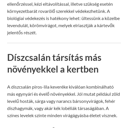
ellenőrzéssel, kézi eltávolítással, illetve szükség esetén
környezetbarát rovarölő szerekkel védekezhetünk. A
biológiai védekezés is hatékony lehet: ültessünk a közelbe
levendulát, körömvirágot, melyek elriasztják a kártevők
jelentős részét.
Díszcsalán társítás más
növényekkel a kertben
A díszcsalán piros-lila keveréke kiválóan kombinálható
más egynyári és évelő növényekkel. Jól mutat például zöld
levelű hosták, sárga vagy narancs bársonyvirágok, fehér
díszhagymák, vagy akár kék lobéliák társaságában. A
színes levelek szinte minden virágágyásba életet visznek.