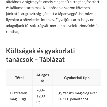
általános virágtrágyát, amely elegendő nitrogént, foszfort
és káliumot tartalmaz. Különösen a szezon közepén,
júniustól augusztusig ajánlott a tápanyagpótlás, mivel
ilyenkor a növekedés intenzív. Figyeljünk arra, hogy ne
adagoljunk túl sok trágyát, mert az a levelek színeződését
ronthatja.
Költségek és gyakorlati
tanácsok – Táblázat
Átlagos
Tétel
Gyakorlati tipp
ár
700–
Díszcsalán
Egy zacskó mag elég akár
1200
mag (10g)
50–100 palántához.
Ft