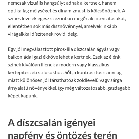
nemcsak vizuális hangsúlyt adnak a kertnek, hanem
optikailag mélységet és dinamizmust is kölcsönöznek. A
színes levelek egész szezonban megőrzik intenzitásukat,
ellentétben sok más dísznövénnyel, amelyek inkább
virágaikkal díszítenek rövid ideig.
Egy jól megválasztott piros-lila díszcsalán ágyás vagy
balkonláda igazi ékköve lehet a kertnek. Ezek az élénk
színek kiválóan illenek a modern vagy klasszikus
kertépítészeti stílusokhoz. Sőt, a kontrasztos színvilág
miatt különösen jól társíthatóak zöldlevelű vagy sárga
árnyalatú növényekkel, így még változatosabb, gazdagabb
képet kapunk.
A díszcsalán igényei
napfény és öntözés terén