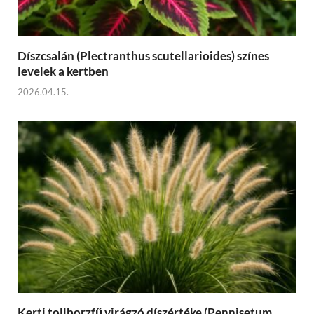
Díszcsalán (Plectranthus scutellarioides) színes
levelek a kertben
2026.04.15.
Kerti tollborzfű virágzó díszértéke (Pennisetum