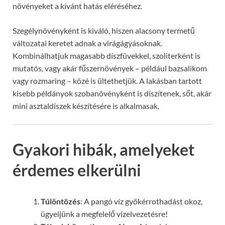
növényeket a kívánt hatás eléréséhez.
Szegélynövényként is kiváló, hiszen alacsony termetű
változatai keretet adnak a virágágyásoknak.
Kombinálhatjuk magasabb díszfüvekkel, szoliterként is
mutatós, vagy akár fűszernövények – például bazsalikom
vagy rozmaring – közé is ültethetjük. A lakásban tartott
kisebb példányok szobanövényként is díszítenek, sőt, akár
mini asztaldíszek készítésére is alkalmasak.
Gyakori hibák, amelyeket
érdemes elkerülni
Túlöntözés
: A pangó víz gyökérrothadást okoz,
ügyeljünk a megfelelő vízelvezetésre!