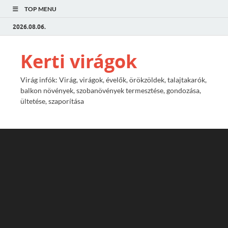
TOP MENU
2026.08.06.
Kerti virágok
Virág infók: Virág, virágok, évelők, örökzöldek, talajtakarók,
balkon növények, szobanövények termesztése, gondozása,
ültetése, szaporítása