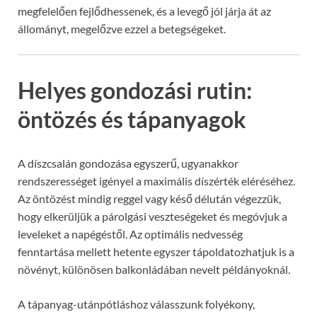
megfelelően fejlődhessenek, és a levegő jól járja át az
állományt, megelőzve ezzel a betegségeket.
Helyes gondozási rutin:
öntözés és tápanyagok
A díszcsalán gondozása egyszerű, ugyanakkor
rendszerességet igényel a maximális díszérték eléréséhez.
Az öntözést mindig reggel vagy késő délután végezzük,
hogy elkerüljük a párolgási veszteségeket és megóvjuk a
leveleket a napégéstől. Az optimális nedvesség
fenntartása mellett hetente egyszer tápoldatozhatjuk is a
növényt, különösen balkonládában nevelt példányoknál.
A tápanyag-utánpótláshoz válasszunk folyékony,