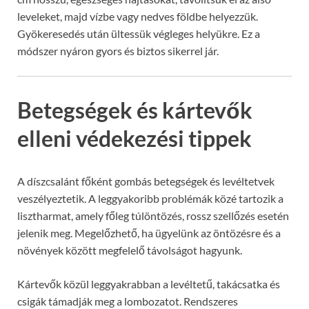
leveleket, majd vízbe vagy nedves földbe helyezzük.
Gyökeresedés után ültessük végleges helyükre. Ez a
módszer nyáron gyors és biztos sikerrel jár.
Betegségek és kártevők
elleni védekezési tippek
A díszcsalánt főként gombás betegségek és levéltetvek
veszélyeztetik. A leggyakoribb problémák közé tartozik a
lisztharmat, amely főleg túlöntözés, rossz szellőzés esetén
jelenik meg. Megelőzhető, ha ügyelünk az öntözésre és a
növények között megfelelő távolságot hagyunk.
Kártevők közül leggyakrabban a levéltetű, takácsatka és
csigák támadják meg a lombozatot. Rendszeres