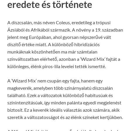
eredete és története
A díszcsalán, más néven Coleus, eredetileg a trópusi
Ázsiából és Afrikából származik. A növény a 19. században
jelent meg Európában, ahol gyorsan népszerűvé vált
díszítő értéke miatt. A különböző hibridizációs
munkáknak köszönhetően ma már számtalan
színváltozatban elérhető, azonban a ‘Wizard Mix’ fajtát a
különleges, élénk piros-lila levelei tették ismertté.
A ‘Wizard Mix’ nem csupán egy fajta, hanem egy
magkeverék, amelyben több színárnyalatú díszcsalán
található. Ezek a változatok különböző habitusúak és
színintenzitásúak, így minden palánta egyedi megjelenést
biztosít. Ez a keverék ideális választás azok számára, akik
szeretik a változatosságot és az élénk színeket kertjükben.