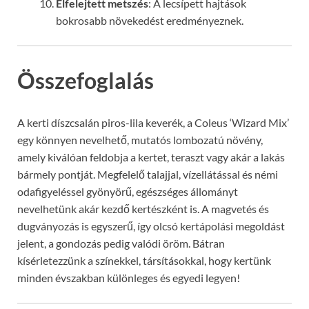
Elfelejtett metszés
: A lecsípett hajtások
bokrosabb növekedést eredményeznek.
Összefoglalás
A kerti díszcsalán piros-lila keverék, a Coleus ‘Wizard Mix’
egy könnyen nevelhető, mutatós lombozatú növény,
amely kiválóan feldobja a kertet, teraszt vagy akár a lakás
bármely pontját. Megfelelő talajjal, vízellátással és némi
odafigyeléssel gyönyörű, egészséges állományt
nevelhetünk akár kezdő kertészként is. A magvetés és
dugványozás is egyszerű, így olcsó kertápolási megoldást
jelent, a gondozás pedig valódi öröm. Bátran
kísérletezzünk a színekkel, társításokkal, hogy kertünk
minden évszakban különleges és egyedi legyen!