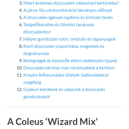
Miért érdemes díszcsalánt választani kertünkbe?
A piros-lila színkombináció látványos előnyei
A díszcsalán igényei napfény és öntözés terén
Talajelőkészítés és ültetési tanácsok
díszcsalánhoz
Helyes gondozási rutin: öntözés és tápanyagok
Kerti díszcsalán szaporítása: magvetés és
dugványozás
Betegségek és kártevők elleni védekezési tippek
Díszcsalán társítás más növényekkel a kertben
Kreatív felhasználási ötletek: balkonládától
szegélyig
Gyakori kérdések és válaszok a díszcsalán
gondozásáról
A Coleus ‘Wizard Mix’