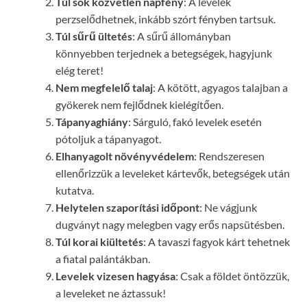
Túl sok közvetlen napfény
: A levelek
perzselődhetnek, inkább szórt fényben tartsuk.
Túl sűrű ültetés
: A sűrű állományban
könnyebben terjednek a betegségek, hagyjunk
elég teret!
Nem megfelelő talaj
: A kötött, agyagos talajban a
gyökerek nem fejlődnek kielégítően.
Tápanyaghiány
: Sárguló, fakó levelek esetén
pótoljuk a tápanyagot.
Elhanyagolt növényvédelem
: Rendszeresen
ellenőrizzük a leveleket kártevők, betegségek után
kutatva.
Helytelen szaporítási időpont
: Ne vágjunk
dugványt nagy melegben vagy erős napsütésben.
Túl korai kiültetés
: A tavaszi fagyok kárt tehetnek
a fiatal palántákban.
Levelek vizesen hagyása
: Csak a földet öntözzük,
a leveleket ne áztassuk!