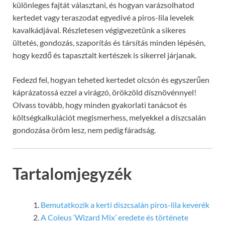
különleges fajtát választani, és hogyan varázsolhatod
kertedet vagy teraszodat egyedivé a piros-lila levelek
kavalkádjával. Részletesen végigvezetünk a sikeres
ültetés, gondozás, szaporítás és társítás minden lépésén,
hogy kezdő és tapasztalt kertészek is sikerrel járjanak.
Fedezd fel, hogyan teheted kertedet olcsón és egyszerűen
káprázatossá ezzel a virágzó, örökzöld dísznövénnyel!
Olvass tovább, hogy minden gyakorlati tanácsot és
költségkalkulációt megismerhess, melyekkel a díszcsalán
gondozása öröm lesz, nem pedig fáradság.
Tartalomjegyzék
Bemutatkozik a kerti díszcsalán piros-lila keverék
A Coleus ‘Wizard Mix’ eredete és története