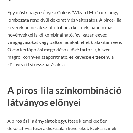
Egy másik nagy előnye a Coleus ‘Wizard Mix’-nek, hogy
lombozata rendkívül dekoratív és változatos. A piros-lila
keverék nemcsak színfoltot ad a kertnek, hanem más
növényekkel is jól kombinálható, így igazán egyedi
virágágyásokat vagy balkonládákat lehet kialakítani vele.
Olcsó kertápolási megoldások közé tartozik, hiszen
magról könnyen szaporítható, és kevésbé érzékeny a
környezeti stresszhatásokra.
A piros-lila színkombináció
látványos előnyei
A piros és lila árnyalatok együttese kiemelkedően
dekoratívvá teszi a díszcsalán keveréket. Ezek a színek