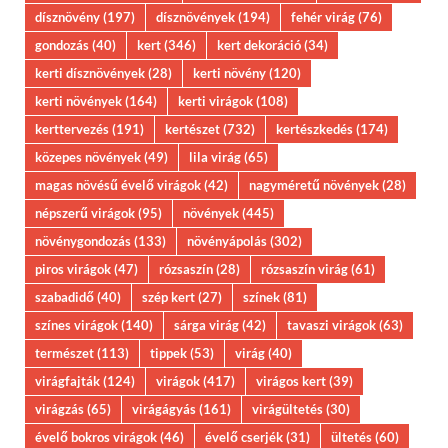
dísznövény
(197)
dísznövények
(194)
fehér virág
(76)
gondozás
(40)
kert
(346)
kert dekoráció
(34)
kerti dísznövények
(28)
kerti növény
(120)
kerti növények
(164)
kerti virágok
(108)
kerttervezés
(191)
kertészet
(732)
kertészkedés
(174)
közepes növények
(49)
lila virág
(65)
magas növésű évelő virágok
(42)
nagyméretű növények
(28)
népszerű virágok
(95)
növények
(445)
növénygondozás
(133)
növényápolás
(302)
piros virágok
(47)
rózsaszín
(28)
rózsaszín virág
(61)
szabadidő
(40)
szép kert
(27)
színek
(81)
színes virágok
(140)
sárga virág
(42)
tavaszi virágok
(63)
természet
(113)
tippek
(53)
virág
(40)
virágfajták
(124)
virágok
(417)
virágos kert
(39)
virágzás
(65)
virágágyás
(161)
virágültetés
(30)
évelő bokros virágok
(46)
évelő cserjék
(31)
ültetés
(60)