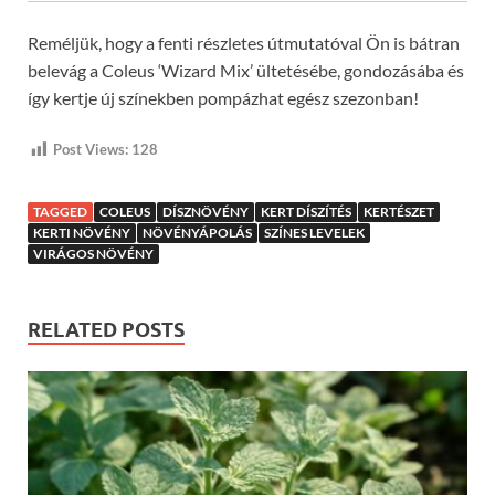
Reméljük, hogy a fenti részletes útmutatóval Ön is bátran
belevág a Coleus ‘Wizard Mix’ ültetésébe, gondozásába és
így kertje új színekben pompázhat egész szezonban!
Post Views:
128
TAGGED
COLEUS
DÍSZNÖVÉNY
KERT DÍSZÍTÉS
KERTÉSZET
KERTI NÖVÉNY
NÖVÉNYÁPOLÁS
SZÍNES LEVELEK
VIRÁGOS NÖVÉNY
RELATED POSTS