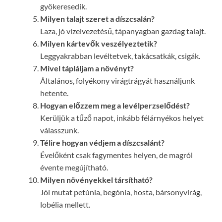
gyökeresedik.
Milyen talajt szeret a díszcsalán?
Laza, jó vízelvezetésű, tápanyagban gazdag talajt.
Milyen kártevők veszélyeztetik?
Leggyakrabban levéltetvek, takácsatkák, csigák.
Mivel tápláljam a növényt?
Általános, folyékony virágtrágyát használjunk
hetente.
Hogyan előzzem meg a levélperzselődést?
Kerüljük a tűző napot, inkább félárnyékos helyet
válasszunk.
Télire hogyan védjem a díszcsalánt?
Évelőként csak fagymentes helyen, de magról
évente megújítható.
Milyen növényekkel társítható?
Jól mutat petúnia, begónia, hosta, bársonyvirág,
lobélia mellett.