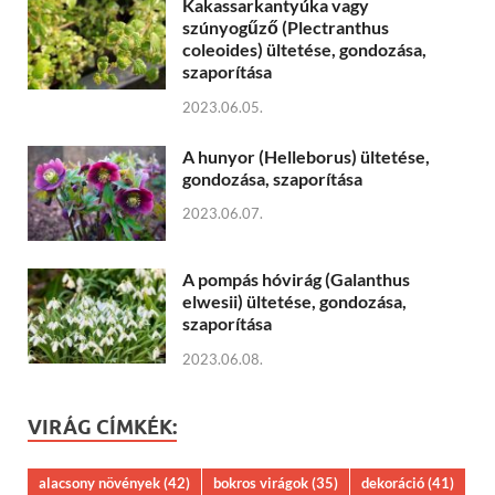
Kakassarkantyúka vagy
szúnyogűző (Plectranthus
coleoides) ültetése, gondozása,
szaporítása
2023.06.05.
A hunyor (Helleborus) ültetése,
gondozása, szaporítása
2023.06.07.
A pompás hóvirág (Galanthus
elwesii) ültetése, gondozása,
szaporítása
2023.06.08.
VIRÁG CÍMKÉK:
alacsony növények
(42)
bokros virágok
(35)
dekoráció
(41)