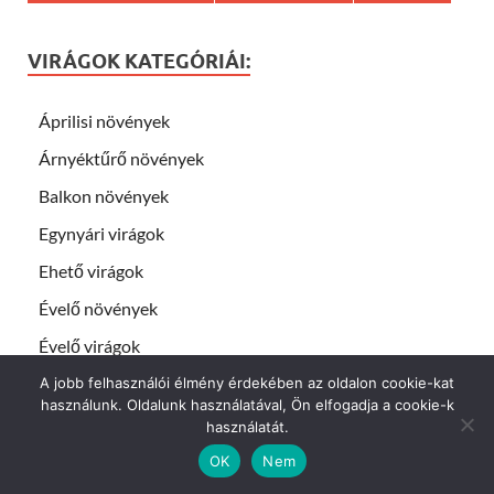
VIRÁGOK KATEGÓRIÁI:
Áprilisi növények
Árnyéktűrő növények
Balkon növények
Egynyári virágok
Ehető virágok
Évelő növények
Évelő virágok
Februári növények
A jobb felhasználói élmény érdekében az oldalon cookie-kat
használunk. Oldalunk használatával, Ön elfogadja a cookie-k
Futó növény
használatát.
Gyógynövények
OK
Nem