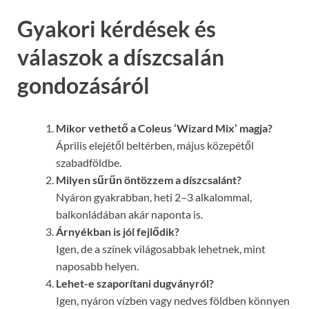
Gyakori kérdések és
válaszok a díszcsalán
gondozásáról
Mikor vethető a Coleus ‘Wizard Mix’ magja?
Április elejétől beltérben, május közepétől
szabadföldbe.
Milyen sűrűn öntözzem a díszcsalánt?
Nyáron gyakrabban, heti 2–3 alkalommal,
balkonládában akár naponta is.
Árnyékban is jól fejlődik?
Igen, de a színek világosabbak lehetnek, mint
naposabb helyen.
Lehet-e szaporítani dugványról?
Igen, nyáron vízben vagy nedves földben könnyen