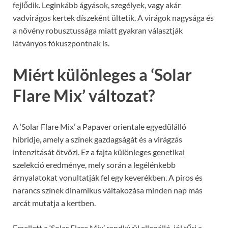
fejlődik. Leginkább ágyások, szegélyek, vagy akár
vadvirágos kertek díszeként ültetik. A virágok nagysága és
a növény robusztussága miatt gyakran választják
látványos fókuszpontnak is.
Miért különleges a ‘Solar
Flare Mix’ változat?
A ‘Solar Flare Mix’ a Papaver orientale egyedülálló
hibridje, amely a színek gazdagságát és a virágzás
intenzitását ötvözi. Ez a fajta különleges genetikai
szelekció eredménye, mely során a legélénkebb
árnyalatokat vonultatják fel egy keverékben. A piros és
narancs színek dinamikus váltakozása minden nap más
arcát mutatja a kertben.
Emellett a ‘Solar Flare Mix’ rendkívül ellenálló, jól tűri a