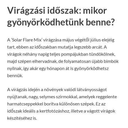
Virágzási időszak: mikor
gyönyörködhetünk benne?
A ‘Solar Flare Mix’ virágzása május végétől július elejéig
tart, ebben az időszakban mutatja legszebb arcát. A
virágok néhány napig teljes pompájukban tündökölnek,
majd szépen elhervadnak, de folyamatosan újabb bimbók
nyílnak, így akár egy hónapon át is gyönyörködhetsz
bennük.
A virágzás idején a növények valódi látványosságot
nyújtanak, nagy, selymes szirmokkal, amelyek reggelente
harmatcseppekkel borítva különösen szépek. Ez az
időszak ideális a kertfotózáshoz, illetve a vágott virágok
készítéséhez is.