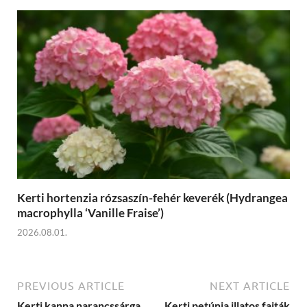
Kerti hortenzia rózsaszín-fehér keverék (Hydrangea
macrophylla ‘Vanille Fraise’)
2026.08.01.
PREVIOUS ARTICLE
NEXT ARTICLE
Kerti kanna narancssárga
Kerti petúnia illatos fajták