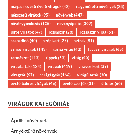
magas növésű évelő virágok
(42)
nagyméretű növények
(28)
népszerű virágok
(95)
növények
(447)
növénygondozás
(135)
növényápolás
(307)
piros virágok
(47)
rózsaszín
(28)
rózsaszín virág
(61)
szabadidő
(40)
szép kert
(27)
színek
(81)
színes virágok
(143)
sárga virág
(42)
tavaszi virágok
(65)
természet
(113)
tippek
(53)
virág
(40)
virágfajták
(124)
virágok
(419)
virágos kert
(39)
virágzás
(67)
virágágyás
(166)
virágültetés
(30)
évelő bokros virágok
(46)
évelő cserjék
(31)
ültetés
(60)
VIRÁGOK KATEGÓRIÁI:
Áprilisi növények
Árnyéktűrő növények