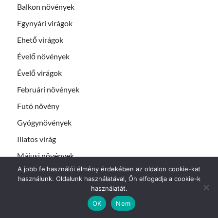
Balkon növények
Egynyári virágok
Ehető virágok
Évelő növények
Évelő virágok
Februári növények
Futó növény
Gyógynövények
Illatos virág
Májusi növények
A jobb felhasználói élmény érdekében az oldalon cookie-kat
Márciusi növények
használunk. Oldalunk használatával, Ön elfogadja a cookie-k
Mediterrán
használatát.
OK
Nem
Nyári virágok