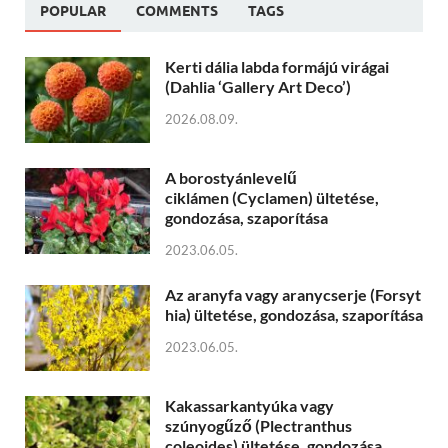
POPULAR
COMMENTS
TAGS
Kerti dália labda formájú virágai
(Dahlia ‘Gallery Art Deco’)
2026.08.09.
A borostyánlevelű
ciklámen (Cyclamen) ültetése,
gondozása, szaporítása
2023.06.05.
Az aranyfa vagy aranycserje (Forsyt
hia) ültetése, gondozása, szaporítása
2023.06.05.
Kakassarkantyúka vagy
szúnyogűző (Plectranthus
coleoides) ültetése, gondozása,