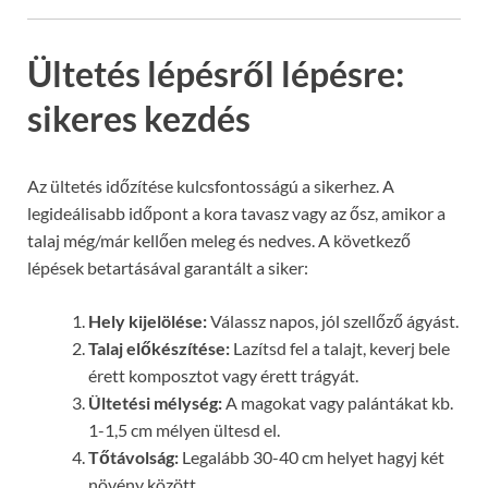
Ültetés lépésről lépésre:
sikeres kezdés
Az ültetés időzítése kulcsfontosságú a sikerhez. A
legideálisabb időpont a kora tavasz vagy az ősz, amikor a
talaj még/már kellően meleg és nedves. A következő
lépések betartásával garantált a siker:
Hely kijelölése:
Válassz napos, jól szellőző ágyást.
Talaj előkészítése:
Lazítsd fel a talajt, keverj bele
érett komposztot vagy érett trágyát.
Ültetési mélység:
A magokat vagy palántákat kb.
1-1,5 cm mélyen ültesd el.
Tőtávolság:
Legalább 30-40 cm helyet hagyj két
növény között.