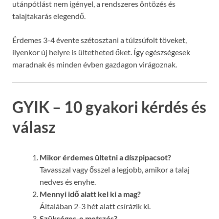
utánpótlást nem igényel, a rendszeres öntözés és
talajtakarás elegendő.
Érdemes 3-4 évente szétosztani a túlzsúfolt töveket,
ilyenkor új helyre is ültetheted őket. Így egészségesek
maradnak és minden évben gazdagon virágoznak.
GYIK – 10 gyakori kérdés és
válasz
Mikor érdemes ültetni a díszpipacsot?
Tavasszal vagy ősszel a legjobb, amikor a talaj
nedves és enyhe.
Mennyi idő alatt kel ki a mag?
Általában 2-3 hét alatt csírázik ki.
Szükséges-e metszés?