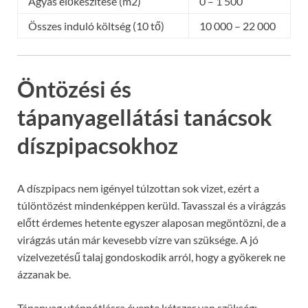
Ágyás előkészítése (m2)
0 – 1 500
Összes induló költség (10 tő)
10 000 – 22 000
Öntözési és
tápanyagellátási tanácsok
díszpipacsokhoz
A díszpipacs nem igényel túlzottan sok vizet, ezért a
túlöntözést mindenképpen kerüld. Tavasszal és a virágzás
előtt érdemes hetente egyszer alaposan megöntözni, de a
virágzás után már kevesebb vízre van szüksége. A jó
vízelvezetésű talaj gondoskodik arról, hogy a gyökerek ne
ázzanak be.
Tápanyag utánpótlásra évente kétszer van szükség: