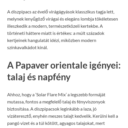
A díszpipacs az évelő virágágyások klasszikus tagja lett,
melynek lenyűgöző virágai és elegáns lombja tökéletesen
illeszkedik a modern, természetközeli kertekbe. A
történeti háttere miatt is értékes: a múlt századok
kertjeinek hangulatát idézi, miközben modern
színkavalkádot kínál.
A Papaver orientale igényei:
talaj és napfény
Ahhoz, hogy a ‘Solar Flare Mix’ a legszebb formáját
mutassa, fontos a megfelelő talaj és fényviszonyok
biztosítása. A díszpipacsok leginkább a laza, jó
vízáteresztő, enyhén meszes talajt kedvelik. Kerülni kell a
pangó vizet és a túl kötött, agyagos talajokat, mert