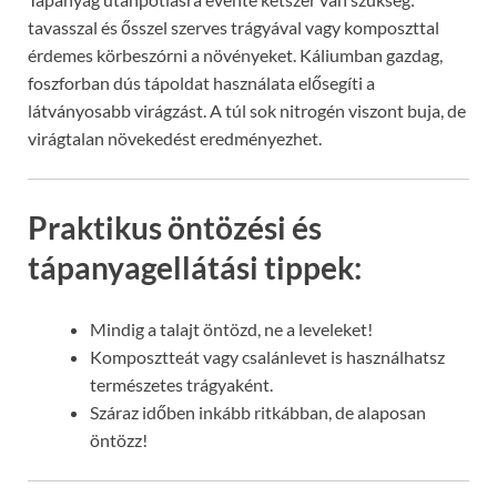
tavasszal és ősszel szerves trágyával vagy komposzttal
érdemes körbeszórni a növényeket. Káliumban gazdag,
foszforban dús tápoldat használata elősegíti a
látványosabb virágzást. A túl sok nitrogén viszont buja, de
virágtalan növekedést eredményezhet.
Praktikus öntözési és
tápanyagellátási tippek:
Mindig a talajt öntözd, ne a leveleket!
Komposztteát vagy csalánlevet is használhatsz
természetes trágyaként.
Száraz időben inkább ritkábban, de alaposan
öntözz!