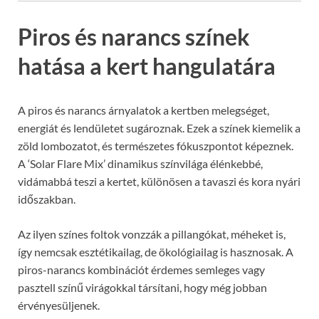
Piros és narancs színek
hatása a kert hangulatára
A piros és narancs árnyalatok a kertben melegséget,
energiát és lendületet sugároznak. Ezek a színek kiemelik a
zöld lombozatot, és természetes fókuszpontot képeznek.
A ‘Solar Flare Mix’ dinamikus színvilága élénkebbé,
vidámabbá teszi a kertet, különösen a tavaszi és kora nyári
időszakban.
Az ilyen színes foltok vonzzák a pillangókat, méheket is,
így nemcsak esztétikailag, de ökológiailag is hasznosak. A
piros-narancs kombinációt érdemes semleges vagy
pasztell színű virágokkal társítani, hogy még jobban
érvényesüljenek.