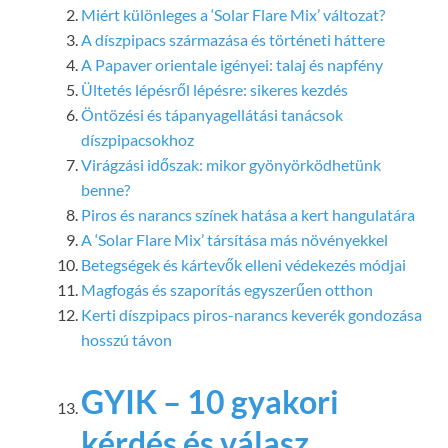
Miért különleges a ‘Solar Flare Mix’ változat?
A díszpipacs származása és történeti háttere
A Papaver orientale igényei: talaj és napfény
Ültetés lépésről lépésre: sikeres kezdés
Öntözési és tápanyagellátási tanácsok
díszpipacsokhoz
Virágzási időszak: mikor gyönyörködhetünk
benne?
Piros és narancs színek hatása a kert hangulatára
A ‘Solar Flare Mix’ társítása más növényekkel
Betegségek és kártevők elleni védekezés módjai
Magfogás és szaporítás egyszerűen otthon
Kerti díszpipacs piros-narancs keverék gondozása
hosszú távon
GYIK – 10 gyakori
kérdés és válasz