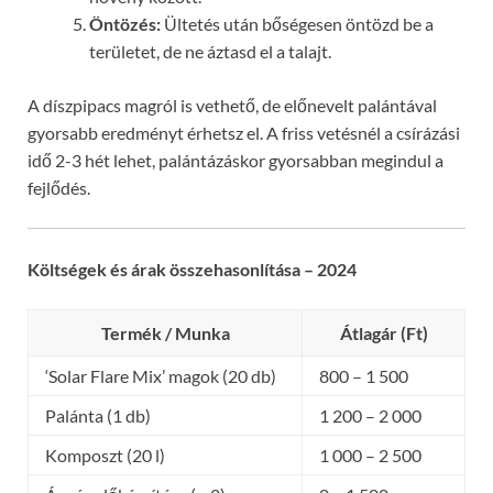
Öntözés:
Ültetés után bőségesen öntözd be a
területet, de ne áztasd el a talajt.
A díszpipacs magról is vethető, de előnevelt palántával
gyorsabb eredményt érhetsz el. A friss vetésnél a csírázási
idő 2-3 hét lehet, palántázáskor gyorsabban megindul a
fejlődés.
Költségek és árak összehasonlítása – 2024
Termék / Munka
Átlagár (Ft)
‘Solar Flare Mix’ magok (20 db)
800 – 1 500
Palánta (1 db)
1 200 – 2 000
Komposzt (20 l)
1 000 – 2 500