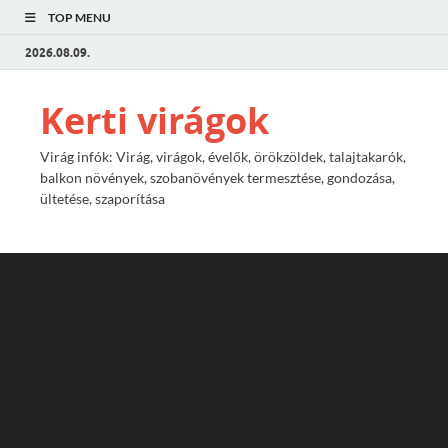
TOP MENU
2026.08.09.
Kerti virágok
Virág infók: Virág, virágok, évelők, örökzöldek, talajtakarók,
balkon növények, szobanövények termesztése, gondozása,
ültetése, szaporítása