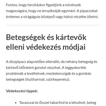
Fontos, hogy társításkor figyeljünk a növények
magasságára, hogy ne árnyékolják egymást. A pipacsokat
érdemes a virágágyás középső vagy hátsó részébe ültetni.
Betegségek és kártevők
elleni védekezés módjai
A díszpipacs alapvetően ellenálló, de néhány betegség és
kártevő időnként gondot okozhat. A leggyakoribb
problémák a levéltetvek, meztelencsigák és a gombás
betegségek (lisztharmat, szürkepenész).
Védekezési tippek:
Tavasszal és ősszel takarítsd le a lehullott, beteg