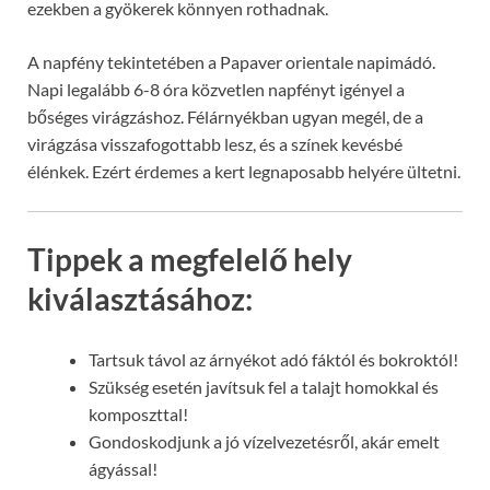
ezekben a gyökerek könnyen rothadnak.
A napfény tekintetében a Papaver orientale napimádó.
Napi legalább 6-8 óra közvetlen napfényt igényel a
bőséges virágzáshoz. Félárnyékban ugyan megél, de a
virágzása visszafogottabb lesz, és a színek kevésbé
élénkek. Ezért érdemes a kert legnaposabb helyére ültetni.
Tippek a megfelelő hely
kiválasztásához:
Tartsuk távol az árnyékot adó fáktól és bokroktól!
Szükség esetén javítsuk fel a talajt homokkal és
komposzttal!
Gondoskodjunk a jó vízelvezetésről, akár emelt
ágyással!