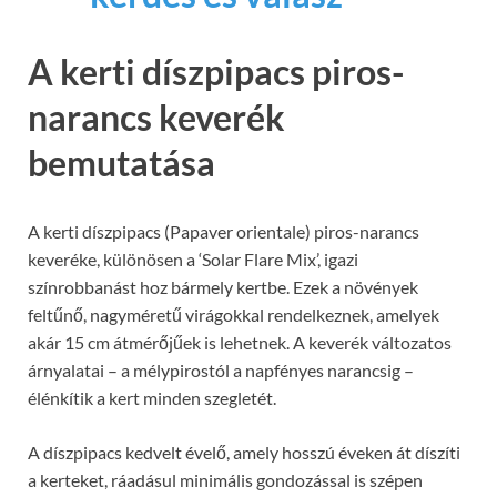
A kerti díszpipacs piros-
narancs keverék
bemutatása
A kerti díszpipacs (Papaver orientale) piros-narancs
keveréke, különösen a ‘Solar Flare Mix’, igazi
színrobbanást hoz bármely kertbe. Ezek a növények
feltűnő, nagyméretű virágokkal rendelkeznek, amelyek
akár 15 cm átmérőjűek is lehetnek. A keverék változatos
árnyalatai – a mélypirostól a napfényes narancsig –
élénkítik a kert minden szegletét.
A díszpipacs kedvelt évelő, amely hosszú éveken át díszíti
a kerteket, ráadásul minimális gondozással is szépen