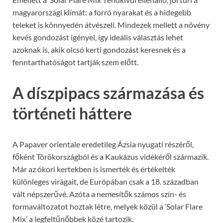
magyarországi klímát: a forró nyarakat és a hidegebb
teleket is könnyedén átvészeli. Mindezek mellett a növény
kevés gondozást igényel, így ideális választás lehet
azoknak is, akik olcsó kerti gondozást keresnek és a
fenntarthatóságot tartják szem előtt.
A díszpipacs származása és
történeti háttere
A Papaver orientale eredetileg Ázsia nyugati részéről,
főként Törökországból és a Kaukázus vidékéről származik.
Már az ókori kertekben is ismerték és értékelték
különleges virágait, de Európában csak a 18. században
vált népszerűvé. Azóta a nemesítők számos szín- és
formaváltozatot hoztak létre, melyek közül a ‘Solar Flare
Mix’ a legfeltűnőbbek közé tartozik.