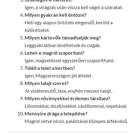
Igen, a virágzás után vissza kell vágni a szárakat.
Milyen gyakran kell öntözni?
Heti egy alapos öntözés elegendő, kerüld a
túlöntözést.
Milyen kártevők támadhatják meg?
Leggyakrabban levéltetvek és csigák.
Lehet-e magról szaporítani?
Igen, magvetéssel egyszerűen szaporítható.
Túléli a telet a kertben?
Igen, Magyarországon jól áttelel.
Milyen talajt szeret?
Jó vízáteresztő, laza, enyhén meszes talajt.
Milyen növényekkel érdemes társítani?
Liliomokkal, díszfüvekkel, sásliliommal, nepetával.
Mennyire drága a telepítése?
Magról vetve olcsó, palántával közepes árfekvésű.