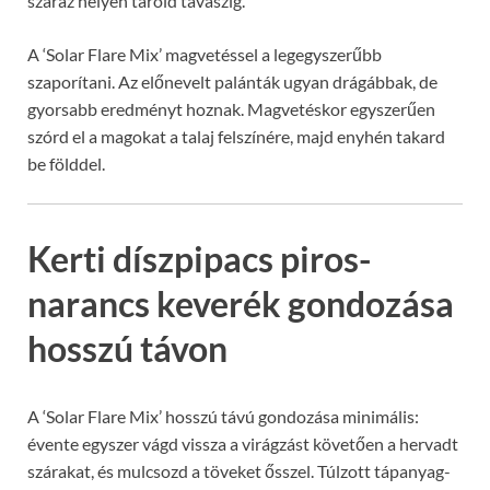
száraz helyen tárold tavaszig.
A ‘Solar Flare Mix’ magvetéssel a legegyszerűbb
szaporítani. Az előnevelt palánták ugyan drágábbak, de
gyorsabb eredményt hoznak. Magvetéskor egyszerűen
szórd el a magokat a talaj felszínére, majd enyhén takard
be földdel.
Kerti díszpipacs piros-
narancs keverék gondozása
hosszú távon
A ‘Solar Flare Mix’ hosszú távú gondozása minimális:
évente egyszer vágd vissza a virágzást követően a hervadt
szárakat, és mulcsozd a töveket ősszel. Túlzott tápanyag-