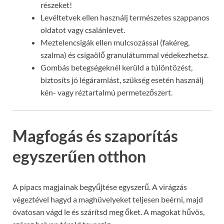
részeket!
Levéltetvek ellen használj természetes szappanos
oldatot vagy csalánlevet.
Meztelencsigák ellen mulcsozással (fakéreg,
szalma) és csigaölő granulátummal védekezhetsz.
Gombás betegségeknél kerüld a túlöntözést,
biztosíts jó légáramlást, szükség esetén használj
kén- vagy réztartalmú permetezőszert.
Magfogás és szaporítás
egyszerűen otthon
A pipacs magjainak begyűjtése egyszerű. A virágzás
végeztével hagyd a maghüvelyeket teljesen beérni, majd
óvatosan vágd le és szárítsd meg őket. A magokat hűvös,