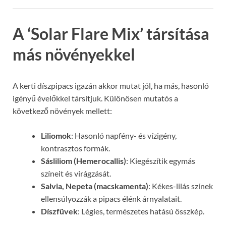
A ‘Solar Flare Mix’ társítása
más növényekkel
A kerti díszpipacs igazán akkor mutat jól, ha más, hasonló
igényű évelőkkel társítjuk. Különösen mutatós a
következő növények mellett:
Liliomok
: Hasonló napfény- és vízigény,
kontrasztos formák.
Sásliliom (Hemerocallis)
: Kiegészítik egymás
színeit és virágzását.
Salvia, Nepeta (macskamenta)
: Kékes-lilás színek
ellensúlyozzák a pipacs élénk árnyalatait.
Díszfüvek
: Légies, természetes hatású összkép.