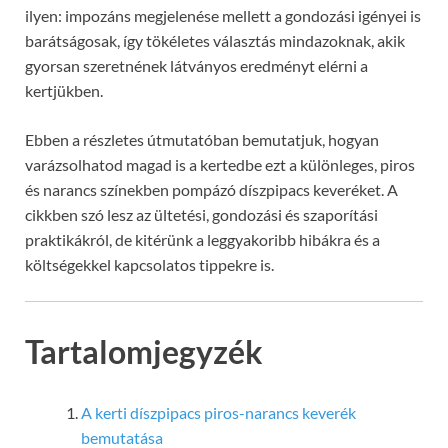
ilyen: impozáns megjelenése mellett a gondozási igényei is
barátságosak, így tökéletes választás mindazoknak, akik
gyorsan szeretnének látványos eredményt elérni a
kertjükben.
Ebben a részletes útmutatóban bemutatjuk, hogyan
varázsolhatod magad is a kertedbe ezt a különleges, piros
és narancs színekben pompázó díszpipacs keveréket. A
cikkben szó lesz az ültetési, gondozási és szaporítási
praktikákról, de kitérünk a leggyakoribb hibákra és a
költségekkel kapcsolatos tippekre is.
Tartalomjegyzék
A kerti díszpipacs piros-narancs keverék
bemutatása