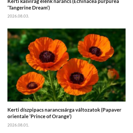
Kerti kasvirág élénk narancs (Echinacea purpurea
‘Tangerine Dream’)
2026.08.03.
Kerti díszpipacs narancssárga változatok (Papaver
orientale ‘Prince of Orange’)
2026.08.01.