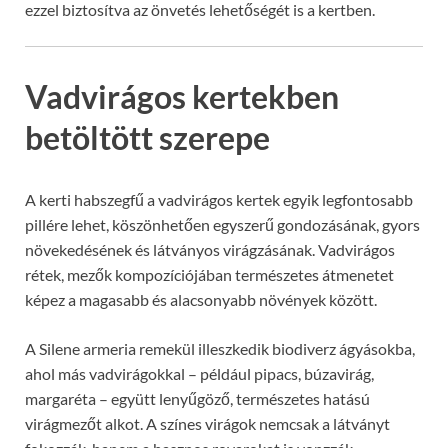
ezzel biztosítva az önvetés lehetőségét is a kertben.
Vadvirágos kertekben
betöltött szerepe
A kerti habszegfű a vadvirágos kertek egyik legfontosabb
pillére lehet, köszönhetően egyszerű gondozásának, gyors
növekedésének és látványos virágzásának. Vadvirágos
rétek, mezők kompozíciójában természetes átmenetet
képez a magasabb és alacsonyabb növények között.
A Silene armeria remekül illeszkedik biodiverz ágyásokba,
ahol más vadvirágokkal – például pipacs, búzavirág,
margaréta – együtt lenyűgöző, természetes hatású
virágmezőt alkot. A színes virágok nemcsak a látványt