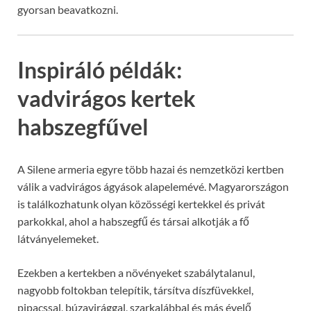
gyorsan beavatkozni.
Inspiráló példák:
vadvirágos kertek
habszegfűvel
A Silene armeria egyre több hazai és nemzetközi kertben
válik a vadvirágos ágyások alapelemévé. Magyarországon
is találkozhatunk olyan közösségi kertekkel és privát
parkokkal, ahol a habszegfű és társai alkotják a fő
látványelemeket.
Ezekben a kertekben a növényeket szabálytalanul,
nagyobb foltokban telepítik, társítva díszfüvekkel,
pipacssal, búzavirággal, szarkalábbal és más évelő