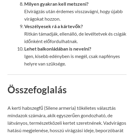
Milyen gyakran kell metszeni?
Elvirágzás után érdemes visszavágni, hogy újabb
virágokat hozzon.
Veszélyesek rá a kártevők?
Ritkán támadják, ellenálló, de levéltetvek és csigák
időnként előfordulhatnak.
Lehet balkonládában is nevelni?
Igen, kisebb edényben is megél, csak napfényes
helyre van szüksége.
Összefoglalás
A kerti habszegfű (Silene armeria) tökéletes választás
mindazok számára, akik egyszerűen gondozható, de
látványos, természetközeli kertet szeretnének. Vadvirágos
hatású megjelenése, hosszú virágzási ideje, beporzóbarát