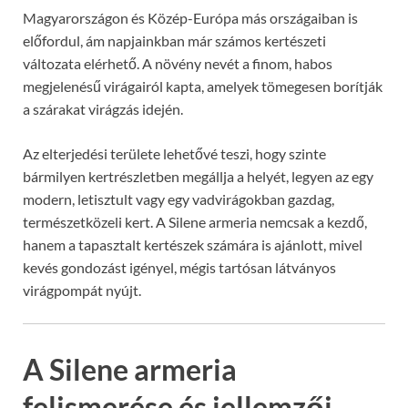
Magyarországon és Közép-Európa más országaiban is
előfordul, ám napjainkban már számos kertészeti
változata elérhető. A növény nevét a finom, habos
megjelenésű virágairól kapta, amelyek tömegesen borítják
a szárakat virágzás idején.
Az elterjedési területe lehetővé teszi, hogy szinte
bármilyen kertrészletben megállja a helyét, legyen az egy
modern, letisztult vagy egy vadvirágokban gazdag,
természetközeli kert. A Silene armeria nemcsak a kezdő,
hanem a tapasztalt kertészek számára is ajánlott, mivel
kevés gondozást igényel, mégis tartósan látványos
virágpompát nyújt.
A Silene armeria
felismerése és jellemzői