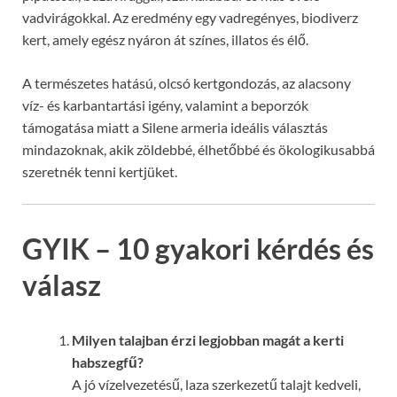
vadvirágokkal. Az eredmény egy vadregényes, biodiverz
kert, amely egész nyáron át színes, illatos és élő.
A természetes hatású, olcsó kertgondozás, az alacsony
víz- és karbantartási igény, valamint a beporzók
támogatása miatt a Silene armeria ideális választás
mindazoknak, akik zöldebbé, élhetőbbé és ökologikusabbá
szeretnék tenni kertjüket.
GYIK – 10 gyakori kérdés és
válasz
Milyen talajban érzi legjobban magát a kerti
habszegfű?
A jó vízelvezetésű, laza szerkezetű talajt kedveli,