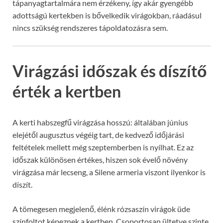
tápanyagtartalmára nem érzékeny, így akár gyengébb
adottságú kertekben is bővelkedik virágokban, ráadásul
nincs szükség rendszeres tápoldatozásra sem.
Virágzási időszak és díszítő
érték a kertben
A kerti habszegfű virágzása hosszú: általában június
elejétől augusztus végéig tart, de kedvező időjárási
feltételek mellett még szeptemberben is nyílhat. Ez az
időszak különösen értékes, hiszen sok évelő növény
virágzása már lecseng, a Silene armeria viszont ilyenkor is
díszít.
A tömegesen megjelenő, élénk rózsaszín virágok üde
színfoltot képeznek a kertben. Csoportosan ültetve szinte