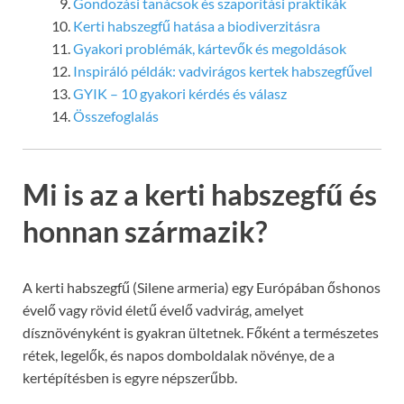
Gondozási tanácsok és szaporítási praktikák
Kerti habszegfű hatása a biodiverzitásra
Gyakori problémák, kártevők és megoldások
Inspiráló példák: vadvirágos kertek habszegfűvel
GYIK – 10 gyakori kérdés és válasz
Összefoglalás
Mi is az a kerti habszegfű és
honnan származik?
A kerti habszegfű (Silene armeria) egy Európában őshonos
évelő vagy rövid életű évelő vadvirág, amelyet
dísznövényként is gyakran ültetnek. Főként a természetes
rétek, legelők, és napos domboldalak növénye, de a
kertépítésben is egyre népszerűbb.