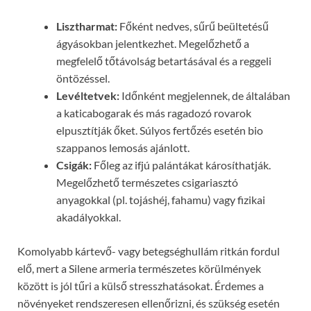
Lisztharmat:
Főként nedves, sűrű beültetésű
ágyásokban jelentkezhet. Megelőzhető a
megfelelő tőtávolság betartásával és a reggeli
öntözéssel.
Levéltetvek:
Időnként megjelennek, de általában
a katicabogarak és más ragadozó rovarok
elpusztítják őket. Súlyos fertőzés esetén bio
szappanos lemosás ajánlott.
Csigák:
Főleg az ifjú palántákat károsíthatják.
Megelőzhető természetes csigariasztó
anyagokkal (pl. tojáshéj, fahamu) vagy fizikai
akadályokkal.
Komolyabb kártevő- vagy betegséghullám ritkán fordul
elő, mert a Silene armeria természetes körülmények
között is jól tűri a külső stresszhatásokat. Érdemes a
növényeket rendszeresen ellenőrizni, és szükség esetén