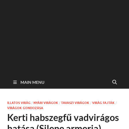
MAIN MENU
ILLATOS VIRÁG
/
NYÁRI VIRÁGOK
/
TAVASZI VIRÁGOK
/
VIRÁG FAJTÁK
/
VIRÁGOK GONDOZÁSA
Kerti habszegfű vadvirágos
hatása (Silene armeria)