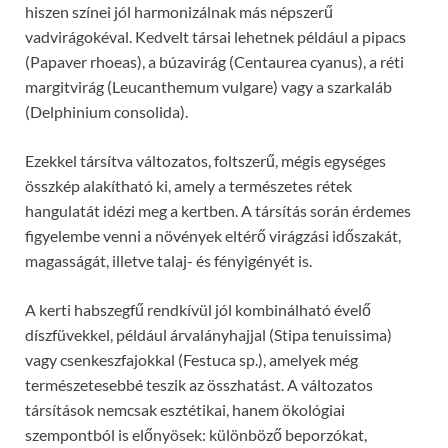
hiszen színei jól harmonizálnak más népszerű
vadvirágokéval. Kedvelt társai lehetnek például a pipacs
(Papaver rhoeas), a búzavirág (Centaurea cyanus), a réti
margitvirág (Leucanthemum vulgare) vagy a szarkaláb
(Delphinium consolida).
Ezekkel társítva változatos, foltszerű, mégis egységes
összkép alakítható ki, amely a természetes rétek
hangulatát idézi meg a kertben. A társítás során érdemes
figyelembe venni a növények eltérő virágzási időszakát,
magasságát, illetve talaj- és fényigényét is.
A kerti habszegfű rendkívül jól kombinálható évelő
díszfüvekkel, például árvalányhajjal (Stipa tenuissima)
vagy csenkeszfajokkal (Festuca sp.), amelyek még
természetesebbé teszik az összhatást. A változatos
társítások nemcsak esztétikai, hanem ökológiai
szempontból is előnyösek: különböző beporzókat,