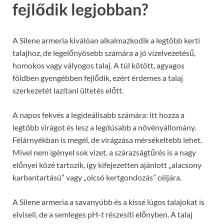
fejlődik legjobban?
A Silene armeria kiválóan alkalmazkodik a legtöbb kerti
talajhoz, de legelőnyösebb számára a jó vízelvezetésű,
homokos vagy vályogos talaj. A túl kötött, agyagos
földben gyengébben fejlődik, ezért érdemes a talaj
szerkezetét lazítani ültetés előtt.
A napos fekvés a legideálisabb számára: itt hozza a
legtöbb virágot és lesz a legdúsabb a növényállomány.
Félárnyékban is megél, de virágzása mérsékeltebb lehet.
Mivel nem igényel sok vizet, a szárazságtűrés is a nagy
előnyei közé tartozik, így kifejezetten ajánlott „alacsony
karbantartású” vagy „olcsó kertgondozás” céljára.
A Silene armeria a savanyúbb és a kissé lúgos talajokat is
elviseli, de a semleges pH-t részesíti előnyben. A talaj