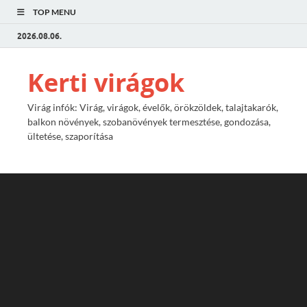
TOP MENU
2026.08.06.
Kerti virágok
Virág infók: Virág, virágok, évelők, örökzöldek, talajtakarók,
balkon növények, szobanövények termesztése, gondozása,
ültetése, szaporítása