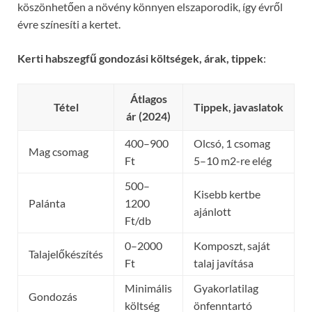
köszönhetően a növény könnyen elszaporodik, így évről
évre színesíti a kertet.
Kerti habszegfű gondozási költségek, árak, tippek
:
Átlagos
Tétel
Tippek, javaslatok
ár (2024)
400–900
Olcsó, 1 csomag
Mag csomag
Ft
5–10 m2-re elég
500–
Kisebb kertbe
Palánta
1200
ajánlott
Ft/db
0–2000
Komposzt, saját
Talajelőkészítés
Ft
talaj javítása
Minimális
Gyakorlatilag
Gondozás
költség
önfenntartó