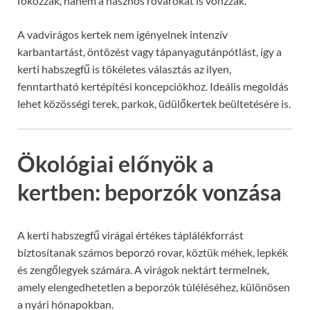
fokozzák, hanem a hasznos rovarokat is vonzzák.
A vadvirágos kertek nem igényelnek intenzív
karbantartást, öntözést vagy tápanyagutánpótlást, így a
kerti habszegfű is tökéletes választás az ilyen,
fenntartható kertépítési koncepciókhoz. Ideális megoldás
lehet közösségi terek, parkok, üdülőkertek beültetésére is.
Ökológiai előnyök a
kertben: beporzók vonzása
A kerti habszegfű virágai értékes táplálékforrást
biztosítanak számos beporzó rovar, köztük méhek, lepkék
és zengőlegyek számára. A virágok nektárt termelnek,
amely elengedhetetlen a beporzók túléléséhez, különösen
a nyári hónapokban.