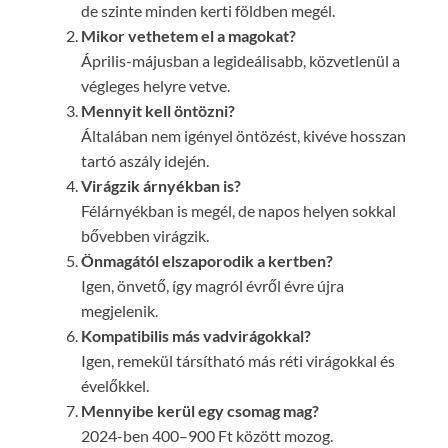
de szinte minden kerti földben megél.
Mikor vethetem el a magokat?
Április-májusban a legideálisabb, közvetlenül a
végleges helyre vetve.
Mennyit kell öntözni?
Általában nem igényel öntözést, kivéve hosszan
tartó aszály idején.
Virágzik árnyékban is?
Félárnyékban is megél, de napos helyen sokkal
bővebben virágzik.
Önmagától elszaporodik a kertben?
Igen, önvető, így magról évről évre újra
megjelenik.
Kompatibilis más vadvirágokkal?
Igen, remekül társítható más réti virágokkal és
évelőkkel.
Mennyibe kerül egy csomag mag?
2024-ben 400–900 Ft között mozog.