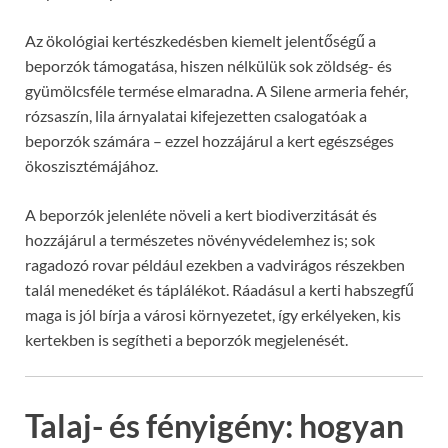
Az ökológiai kertészkedésben kiemelt jelentőségű a
beporzók támogatása, hiszen nélkülük sok zöldség- és
gyümölcsféle termése elmaradna. A Silene armeria fehér,
rózsaszín, lila árnyalatai kifejezetten csalogatóak a
beporzók számára – ezzel hozzájárul a kert egészséges
ökoszisztémájához.
A beporzók jelenléte növeli a kert biodiverzitását és
hozzájárul a természetes növényvédelemhez is; sok
ragadozó rovar például ezekben a vadvirágos részekben
talál menedéket és táplálékot. Ráadásul a kerti habszegfű
maga is jól bírja a városi környezetet, így erkélyeken, kis
kertekben is segítheti a beporzók megjelenését.
Talaj- és fényigény: hogyan