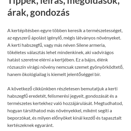
Tippek, leírás, megoldások,
árak, gondozás
A kertépítésben egyre többen keresik a természetességet,
az egyszerű ápolást igénylő, mégis látványos növényeket.
A kerti habszegfű, vagy más néven Silene armeria,
tökéletes választás lehet mindenkinek, aki vadvirágos
hatást szeretne elérni a kertjében. Ez a bájos, élénk
rózsaszín virágú növény nemcsak szemet gyönyörködtető,
hanem ökológiailag is kiemelt jelentőséggel bír.
A következő cikkünkben részletesen bemutatjuk a kerti
habszegfű eredetét, felismerési jegyeit, gondozását és a
természetes kertekhez való hozzájárulását. Megtudhatod,
hogyan társíthatod más növényekkel, miként segíti a
beporzókat, és milyen előnyöket kínál kezdő és tapasztalt
kertészeknek egyaránt.