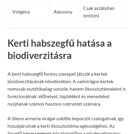
Csak aszályban
Vízigény
Alacsony
öntözni
Kerti habszegfű hatása a
biodiverzitásra
A kerti habszegfű fontos szerepet játszik a kertek
biodiverzitásának növelésében. A vadvirágos kertek
nemcsak esztétikailag vonzók, hanem ökoszisztémaként is
funkcionálnak: élőhelyet, táplálékot és menedéket
nyújtanak számos hasznos szervezet számára.
A Silene armeria virágai sokféle beporzót csalogatnak, így
hozzájárulnak a kerti ökoszisztéma egészségéhez. Az
önvető képességének köszönhetően a növényállomány