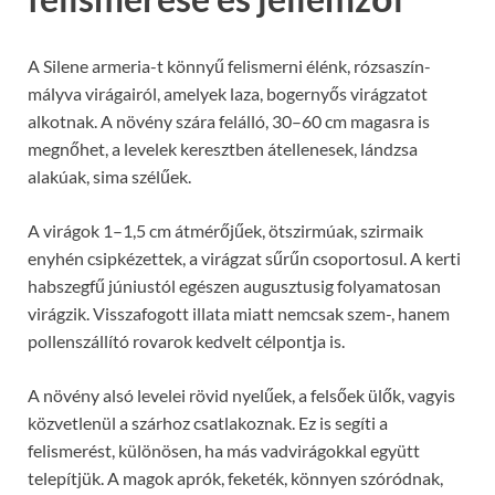
A Silene armeria-t könnyű felismerni élénk, rózsaszín-
mályva virágairól, amelyek laza, bogernyős virágzatot
alkotnak. A növény szára felálló, 30–60 cm magasra is
megnőhet, a levelek keresztben átellenesek, lándzsa
alakúak, sima szélűek.
A virágok 1–1,5 cm átmérőjűek, ötszirmúak, szirmaik
enyhén csipkézettek, a virágzat sűrűn csoportosul. A kerti
habszegfű júniustól egészen augusztusig folyamatosan
virágzik. Visszafogott illata miatt nemcsak szem-, hanem
pollenszállító rovarok kedvelt célpontja is.
A növény alsó levelei rövid nyelűek, a felsőek ülők, vagyis
közvetlenül a szárhoz csatlakoznak. Ez is segíti a
felismerést, különösen, ha más vadvirágokkal együtt
telepítjük. A magok aprók, feketék, könnyen szóródnak,