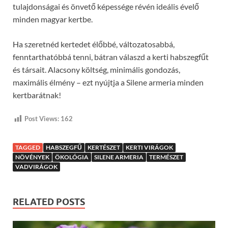
tulajdonságai és önvető képessége révén ideális évelő
minden magyar kertbe.
Ha szeretnéd kertedet élőbbé, változatosabbá,
fenntarthatóbbá tenni, bátran válaszd a kerti habszegfűt
és társait. Alacsony költség, minimális gondozás,
maximális élmény – ezt nyújtja a Silene armeria minden
kertbarátnak!
Post Views:
162
TAGGED
HABSZEGFŰ
KERTÉSZET
KERTI VIRÁGOK
NÖVÉNYEK
ÖKOLÓGIA
SILENE ARMERIA
TERMÉSZET
VADVIRÁGOK
RELATED POSTS