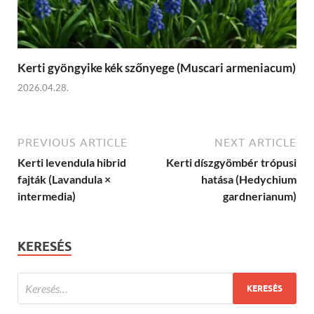
Kerti gyöngyike kék szőnyege (Muscari armeniacum)
2026.04.28.
PREVIOUS ARTICLE
NEXT ARTICLE
Kerti levendula hibrid
Kerti díszgyömbér trópusi
fajták (Lavandula ×
hatása (Hedychium
intermedia)
gardnerianum)
KERESÉS