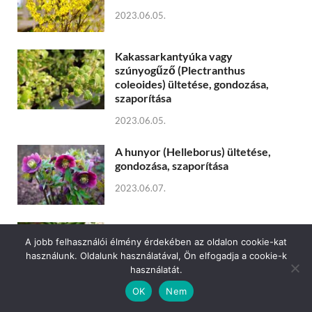
2023.06.05.
Kakassarkantyúka vagy
szúnyogűző (Plectranthus
coleoides) ültetése, gondozása,
szaporítása
2023.06.05.
A hunyor (Helleborus) ültetése,
gondozása, szaporítása
2023.06.07.
A pompás hóvirág (Galanthus
A jobb felhasználói élmény érdekében az oldalon cookie-kat
elwesii) ültetése, gondozása,
használunk. Oldalunk használatával, Ön elfogadja a cookie-k
szaporítása
használatát.
2023.06.08.
OK
Nem