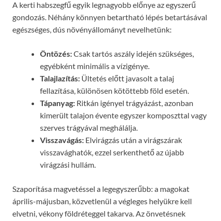
A kerti habszegfű egyik legnagyobb előnye az egyszerű
gondozás. Néhány könnyen betartható lépés betartásával
egészséges, dús növényállományt nevelhetünk:
Öntözés:
Csak tartós aszály idején szükséges,
egyébként minimális a vízigénye.
Talajlazítás:
Ültetés előtt javasolt a talaj
fellazítása, különösen kötöttebb föld esetén.
Tápanyag:
Ritkán igényel trágyázást, azonban
kimerült talajon évente egyszer komposzttal vagy
szerves trágyával meghálálja.
Visszavágás:
Elvirágzás után a virágszárak
visszavághatók, ezzel serkenthető az újabb
virágzási hullám.
Szaporítása magvetéssel a legegyszerűbb: a magokat
április-májusban, közvetlenül a végleges helyükre kell
elvetni, vékony földréteggel takarva. Az önvetésnek