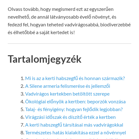
Olvass tovább, hogy megismerd ezt az egyszerűen
nevelhető, de annál látványosabb évelő növényt, és
fedezd fel, hogyan teheted vadvirágosabbá, biodiverzebbé
és élhetőbbé a saját kertedet is!
Tartalomjegyzék
Mi is az a kerti habszegfű és honnan származik?
A Silene armeria felismerése és jellemzői
Vadvirágos kertekben betöltött szerepe
Ökológiai előnyök a kertben: beporzók vonzása
Talaj- és fényigény: hogyan fejlődik legjobban?
Virágzási időszak és díszítő érték a kertben
A kerti habszegfű társításai más vadvirágokkal
Természetes hatás kialakítása ezzel a növénnyel