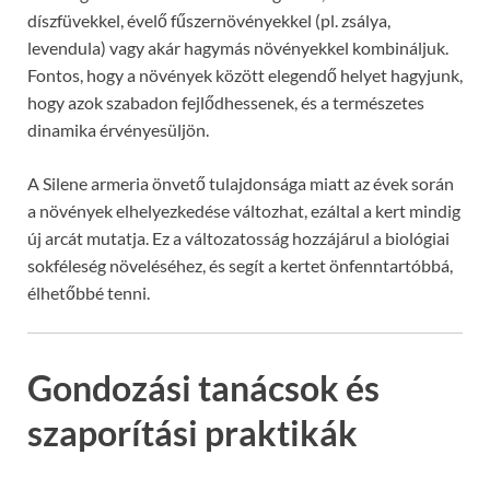
díszfüvekkel, évelő fűszernövényekkel (pl. zsálya,
levendula) vagy akár hagymás növényekkel kombináljuk.
Fontos, hogy a növények között elegendő helyet hagyjunk,
hogy azok szabadon fejlődhessenek, és a természetes
dinamika érvényesüljön.
A Silene armeria önvető tulajdonsága miatt az évek során
a növények elhelyezkedése változhat, ezáltal a kert mindig
új arcát mutatja. Ez a változatosság hozzájárul a biológiai
sokféleség növeléséhez, és segít a kertet önfenntartóbbá,
élhetőbbé tenni.
Gondozási tanácsok és
szaporítási praktikák