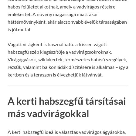
habos felületet alkotnak, amely a vadvirágos rétekre
emlékeztet. A növény magassága miatt akár
háttérnövényként, akár alacsonyabb évelők társaságában
is jól mutat.
Vágott virágként is használható: a frissen vágott
habszegfű szép kiegészítője a vadvirágcsokroknak.
Virágágyások, sziklakertek, természetes hatású szegélyek,
rézsűk, valamint balkonládák díszítésére is alkalmas – így a
kertben és a teraszon is élvezhetjük látványát.
A kerti habszegfű társításai
más vadvirágokkal
A kerti habszegfű ideális választás vadvirágos ágyásokba,