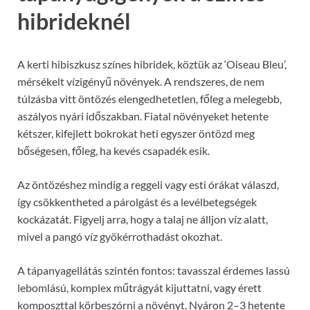
hibrideknél
A kerti hibiszkusz színes hibridek, köztük az ‘Oiseau Bleu’,
mérsékelt vízigényű növények. A rendszeres, de nem
túlzásba vitt öntözés elengedhetetlen, főleg a melegebb,
aszályos nyári időszakban. Fiatal növényeket hetente
kétszer, kifejlett bokrokat heti egyszer öntözd meg
bőségesen, főleg, ha kevés csapadék esik.
Az öntözéshez mindig a reggeli vagy esti órákat válaszd,
így csökkentheted a párolgást és a levélbetegségek
kockázatát. Figyelj arra, hogy a talaj ne álljon víz alatt,
mivel a pangó víz gyökérrothadást okozhat.
A tápanyagellátás szintén fontos: tavasszal érdemes lassú
lebomlású, komplex műtrágyát kijuttatni, vagy érett
komposzttal körbeszórni a növényt. Nyáron 2–3 hetente