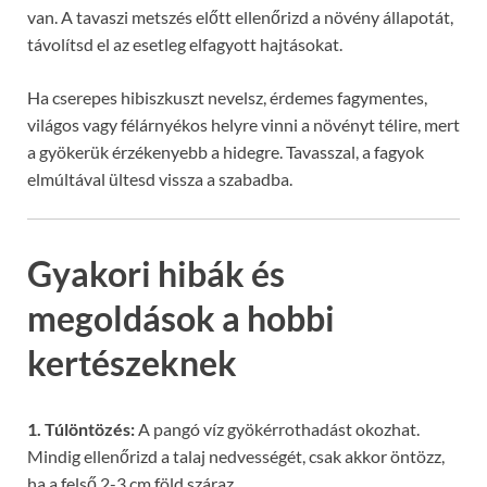
van. A tavaszi metszés előtt ellenőrizd a növény állapotát,
távolítsd el az esetleg elfagyott hajtásokat.
Ha cserepes hibiszkuszt nevelsz, érdemes fagymentes,
világos vagy félárnyékos helyre vinni a növényt télire, mert
a gyökerük érzékenyebb a hidegre. Tavasszal, a fagyok
elmúltával ültesd vissza a szabadba.
Gyakori hibák és
megoldások a hobbi
kertészeknek
1. Túlöntözés:
A pangó víz gyökérrothadást okozhat.
Mindig ellenőrizd a talaj nedvességét, csak akkor öntözz,
ha a felső 2-3 cm föld száraz.