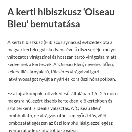
A kerti hibiszkusz ‘Oiseau
Bleu’ bemutatása
A kerti hibiszkusz (Hibiscus syriacus) évtizedek óta a
magyar kertek egyik kedvenc évelő díszcserjéje, melyet
változatos virágszínei és hosszan tartó virágzása miatt
kedvelnek a kertészek. A ‘Oiseau Bleu’, nevéhez hűen,
kékes-lilás árnyalatú, tölcséres virágaival igazi
látványosságot nyújt a nyári és kora őszi hónapokban.
Ez a fajta kompakt növekedésű, általában 1,5–2,5 méter
magasra nő, ezért kisebb kertekben, előkertekben és
szoliterként is ideális választás. A ‘Oiseau Bleu’
lombhullató, de virágzás után is megőrzi dús, zöld
lombozatát egészen az őszi lombhullásig, ezzel egész
nyáron át üde színfoltot biztosítva.