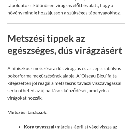
tápoldatozz, különösen virágzás előtt és alatt, hogy a
növény mindig hozzájusson a szükséges tápanyagokhoz.
Metszési tippek az
egészséges, dús virágzásért
A hibiszkusz metszése a dús virágzás és a szép, szabályos
bokorforma megőrzésének alapja. A ‘Oiseau Bleu’ fajta
kifejezetten jól reagál a metszésre: tavaszi visszavágással
serkentheted az új hajtások képződését, amelyek a
virágokat hozzák.
Metszési tanácsok:
Kora tavasszal
(március-április) vágd vissza az