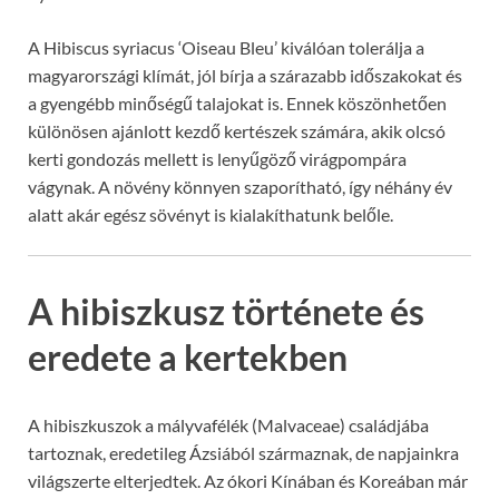
A Hibiscus syriacus ‘Oiseau Bleu’ kiválóan tolerálja a
magyarországi klímát, jól bírja a szárazabb időszakokat és
a gyengébb minőségű talajokat is. Ennek köszönhetően
különösen ajánlott kezdő kertészek számára, akik olcsó
kerti gondozás mellett is lenyűgöző virágpompára
vágynak. A növény könnyen szaporítható, így néhány év
alatt akár egész sövényt is kialakíthatunk belőle.
A hibiszkusz története és
eredete a kertekben
A hibiszkuszok a mályvafélék (Malvaceae) családjába
tartoznak, eredetileg Ázsiából származnak, de napjainkra
világszerte elterjedtek. Az ókori Kínában és Koreában már