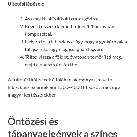
Ültetési lépések:
Áss egy kb. 40x40x40 cm-es gödröt.
Keverd össze a kiemelt földet 1:1 arányban
komposzttal.
Helyezd el a hibiszkuszt úgy, hogy a gyökérnyak a
talajszinttel egy magasságban legyen.
Töltsd vissza a földet, óvatosan tömörítsd meg,
majd alaposan öntözd be.
Az ültetési költségek általában alacsonyak, mivel a
hibiszkusz palánták ára 1500–4000 Ft között mozog a
magyar kertészetekben.
Öntözési és
tápanyagigények a színes