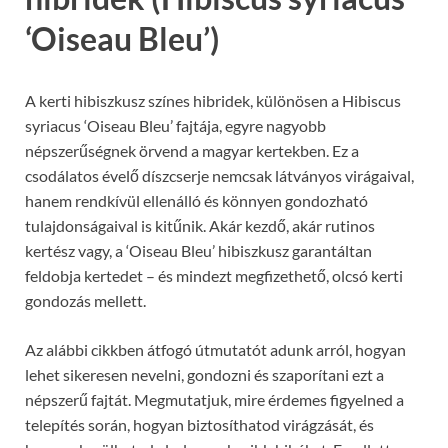
‘Oiseau Bleu’)
A kerti hibiszkusz színes hibridek, különösen a Hibiscus
syriacus ‘Oiseau Bleu’ fajtája, egyre nagyobb
népszerűségnek örvend a magyar kertekben. Ez a
csodálatos évelő díszcserje nemcsak látványos virágaival,
hanem rendkívül ellenálló és könnyen gondozható
tulajdonságaival is kitűnik. Akár kezdő, akár rutinos
kertész vagy, a ‘Oiseau Bleu’ hibiszkusz garantáltan
feldobja kertedet – és mindezt megfizethető, olcsó kerti
gondozás mellett.
Az alábbi cikkben átfogó útmutatót adunk arról, hogyan
lehet sikeresen nevelni, gondozni és szaporítani ezt a
népszerű fajtát. Megmutatjuk, mire érdemes figyelned a
telepítés során, hogyan biztosíthatod virágzását, és