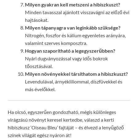
Milyen gyakran kell metszeni a hibiszkuszt?
Minden tavasszal ajánlott visszavágni az előző évi
hajtásokat.
Milyen tápanyagra van leginkább szüksége?
Nitrogén, foszfor és kálium egyenletes arányára,
valamint szerves komposztra.
Hogyan szaporítható a legegyszerűbben?
Nyári dugványozással vagy idős bokrok
tőosztásával.
Milyen növényekkel társíthatom a hibiszkuszt?
Levendulával, árnyékliliommal, díszfüvekkel és
más évelőkkel.
Ha olcsó, egyszerűen gondozható, mégis különleges
virágzású növényt keresel kertedbe, válaszd a kerti
hibiszkusz ‘Oiseau Bleu’ fajtáját – és élvezd a lenyűgöző
színek világát egész nyáron át!