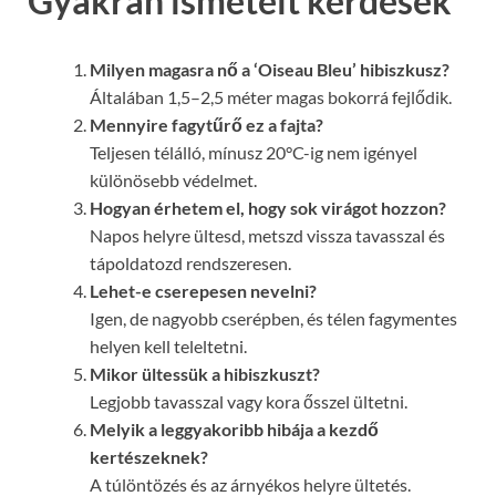
Gyakran ismételt kérdések
Milyen magasra nő a ‘Oiseau Bleu’ hibiszkusz?
Általában 1,5–2,5 méter magas bokorrá fejlődik.
Mennyire fagytűrő ez a fajta?
Teljesen télálló, mínusz 20°C-ig nem igényel
különösebb védelmet.
Hogyan érhetem el, hogy sok virágot hozzon?
Napos helyre ültesd, metszd vissza tavasszal és
tápoldatozd rendszeresen.
Lehet-e cserepesen nevelni?
Igen, de nagyobb cserépben, és télen fagymentes
helyen kell teleltetni.
Mikor ültessük a hibiszkuszt?
Legjobb tavasszal vagy kora ősszel ültetni.
Melyik a leggyakoribb hibája a kezdő
kertészeknek?
A túlöntözés és az árnyékos helyre ültetés.