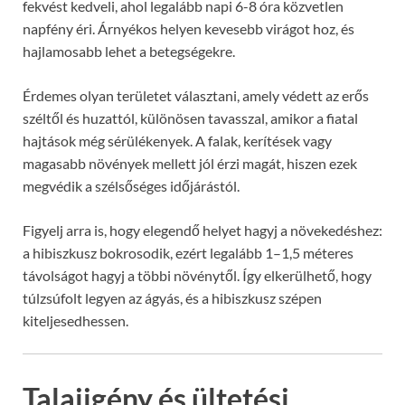
fekvést kedveli, ahol legalább napi 6-8 óra közvetlen
napfény éri. Árnyékos helyen kevesebb virágot hoz, és
hajlamosabb lehet a betegségekre.
Érdemes olyan területet választani, amely védett az erős
széltől és huzattól, különösen tavasszal, amikor a fiatal
hajtások még sérülékenyek. A falak, kerítések vagy
magasabb növények mellett jól érzi magát, hiszen ezek
megvédik a szélsőséges időjárástól.
Figyelj arra is, hogy elegendő helyet hagyj a növekedéshez:
a hibiszkusz bokrosodik, ezért legalább 1–1,5 méteres
távolságot hagyj a többi növénytől. Így elkerülhető, hogy
túlzsúfolt legyen az ágyás, és a hibiszkusz szépen
kiteljesedhessen.
Talajigény és ültetési