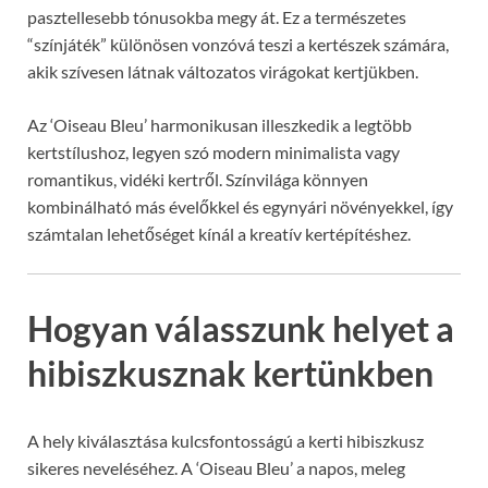
pasztellesebb tónusokba megy át. Ez a természetes
“színjáték” különösen vonzóvá teszi a kertészek számára,
akik szívesen látnak változatos virágokat kertjükben.
Az ‘Oiseau Bleu’ harmonikusan illeszkedik a legtöbb
kertstílushoz, legyen szó modern minimalista vagy
romantikus, vidéki kertről. Színvilága könnyen
kombinálható más évelőkkel és egynyári növényekkel, így
számtalan lehetőséget kínál a kreatív kertépítéshez.
Hogyan válasszunk helyet a
hibiszkusznak kertünkben
A hely kiválasztása kulcsfontosságú a kerti hibiszkusz
sikeres neveléséhez. A ‘Oiseau Bleu’ a napos, meleg