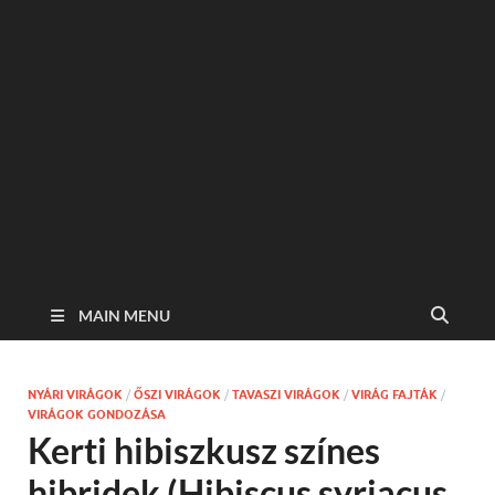
MAIN MENU
NYÁRI VIRÁGOK
/
ŐSZI VIRÁGOK
/
TAVASZI VIRÁGOK
/
VIRÁG FAJTÁK
/
VIRÁGOK GONDOZÁSA
Kerti hibiszkusz színes
hibridek (Hibiscus syriacus