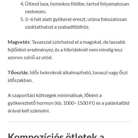
Ültesd laza, homokos földbe, tartsd folyamatosan
nedvesen.
3–6 hét alatt gyökeret ereszt, utána fokozatosan
szoktathatod a szabadföldhöz.
Magvetés
: Tavasszal szórhatod el a magokat, de lassabb
fejlődést eredményez, és a hibrideknél nem mindig lesz
azonos színű az utód.
Tőosztás
: Idős bokroknál alkalmazható, tavaszi vagy őszi
időszakban.
A szaporítási költségek minimálisak, főként a
gyökereztető hormon (kb. 1000–1500 Ft) és a palántaföld
árával kell számolni.
Kompozíciós ötletek a