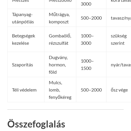
3000
Tápanyag-
Műtrágya,
500–2000
tavasz/ny
utánpótlás
komposzt
Betegségek
Gombaölő,
1000–
szükség
kezelése
rézszulfát
3000
szerint
Dugvány,
1000–
Szaporítás
hormon,
nyár/tava
1500
föld
Mulcs,
Téli védelem
lomb,
500–2000
ősz vége
fenyőkéreg
Összefoglalás