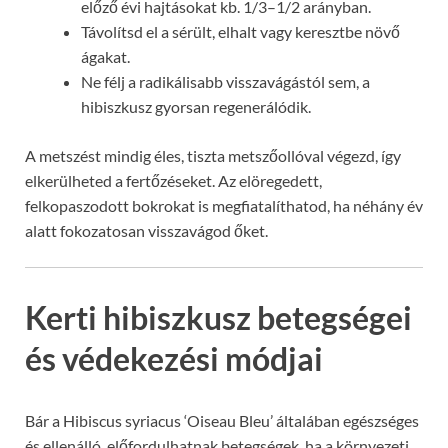
előző évi hajtásokat kb. 1/3–1/2 arányban.
Távolítsd el a sérült, elhalt vagy keresztbe növő
ágakat.
Ne félj a radikálisabb visszavágástól sem, a
hibiszkusz gyorsan regenerálódik.
A metszést mindig éles, tiszta metszőollóval végezd, így
elkerülheted a fertőzéseket. Az elöregedett,
felkopaszodott bokrokat is megfiatalíthatod, ha néhány év
alatt fokozatosan visszavágod őket.
Kerti hibiszkusz betegségei
és védekezési módjai
Bár a Hibiscus syriacus ‘Oiseau Bleu’ általában egészséges
és ellenálló, előfordulhatnak betegségek, ha a környezeti