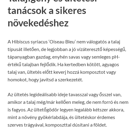
tanácsok a sikeres
növekedéshez
A Hibiscus syriacus ‘Oiseau Bleu’ nem válogatós a talaj
típusát illetően, de legjobban a jó vízáteresztő képességű,
tápanyagban gazdag, enyhén savas vagy semleges pH-
értékű talajban fejlődik. Ha kertedben kötött, agyagos
talaj van, ültetés előtt keverj hozzá komposztot vagy
homokot, hogy javítsd a szerkezetét.
Az ültetés legideálisabb ideje tavasszal vagy ősszel van,
amikor a talaj még/már kellően meleg, de nem forró és nem
is fagyos. Az ültetőgödör legyen legalább kétszer akkora,
mint a növény gyökérlabdája, és ültetéskor érdemes
szerves trágyával, komposzttal dúsítani a földet.