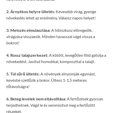
2. Árnyékos helyre ültetés:
Kevesebb virág, gyenge
növekedés lehet az eredmény. Válassz napos helyet!
3. Metszés elmulasztása:
A hibiszkusz elöregedik,
virágzása visszaesik. Minden tavasszal vágd vissza a
bokrot!
4. Rossz talajszerkezet:
A kötött, levegőtlen föld gátolja a
növekedést. Javítsd homokkal, komposzttal a talajt.
5. Túl sűrű ültetés:
A növények elnyomják egymást,
kevésbé szellőzik a bokor. Ültess 1-1,5 méteres
tőtávolságra!
6. Beteg levelek nem eltávolítása:
A fertőzések gyorsan
terjedhetnek. Vágd le és semmisítsd meg a fertőzött
részeket.