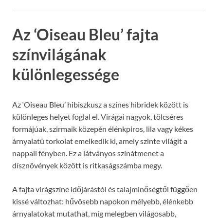
Az ‘Oiseau Bleu’ fajta
színvilágának
különlegessége
Az ‘Oiseau Bleu’ hibiszkusz a színes hibridek között is
különleges helyet foglal el. Virágai nagyok, tölcséres
formájúak, szirmaik közepén élénkpiros, lila vagy kékes
árnyalatú torkolat emelkedik ki, amely szinte világít a
nappali fényben. Ez a látványos színátmenet a
dísznövények között is ritkaságszámba megy.
A fajta virágszíne időjárástól és talajminőségtől függően
kissé változhat: hűvösebb napokon mélyebb, élénkebb
árnyalatokat mutathat, míg melegben világosabb,