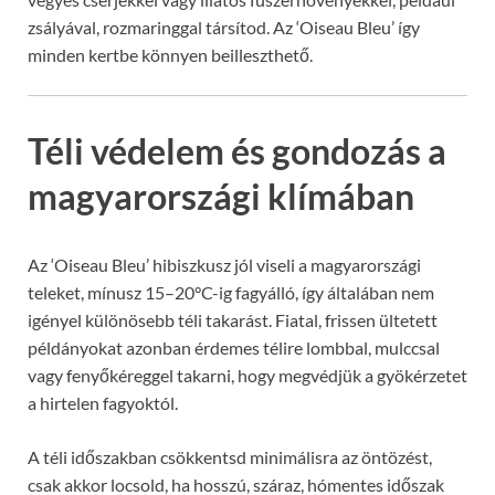
zsályával, rozmaringgal társítod. Az ‘Oiseau Bleu’ így
minden kertbe könnyen beilleszthető.
Téli védelem és gondozás a
magyarországi klímában
Az ‘Oiseau Bleu’ hibiszkusz jól viseli a magyarországi
teleket, mínusz 15–20°C-ig fagyálló, így általában nem
igényel különösebb téli takarást. Fiatal, frissen ültetett
példányokat azonban érdemes télire lombbal, mulccsal
vagy fenyőkéreggel takarni, hogy megvédjük a gyökérzetet
a hirtelen fagyoktól.
A téli időszakban csökkentsd minimálisra az öntözést,
csak akkor locsold, ha hosszú, száraz, hómentes időszak