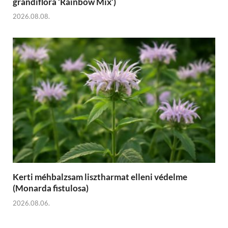
grandiflora ‘Rainbow Mix’)
2026.08.08.
Kerti méhbalzsam lisztharmat elleni védelme
(Monarda fistulosa)
2026.08.06.