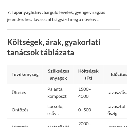
7. Tápanyaghiány:
Sárguló levelek, gyenge virágzás
jelentkezhet. Tavasszal trágyázd meg a növényt!
Költségek, árak, gyakorlati
tanácsok táblázata
Szükséges
Költségek
Tevékenység
Időzíté
anyagok
(Ft)
Palánta,
1500–
Ültetés
tavasz/ős
komposzt
4000
Locsoló,
tavasztól
Öntözés
0–500
esővíz
őszig
2000–
Metszés
Metszőolló
kora tava