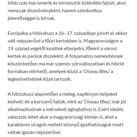
több száz éve ismerik és termesztik különféle fajtáit, ahol
nemcsak dísznövényként, hanem szimbolikus
jelentőséggel is bírnak.
Európába a hibiszkusz a 16–17. században jutott el, ekkor
vált népszerűvé a főúri kertekben is. Magyarországon a
19. század végétől kezdtek elterjedni, főként a városi
kertek és parkok díszeként. A folyamatos nemesítésnek
köszönhetően ma már számos színváltozatban és hibrid
formában elérhető, amelyek közül a ‘Oiseau Bleu’ a
legkedveltebbek közé tartozik.
A hibiszkusz alapvetően a meleg, napfényes helyeket
kedveli, de a korszerű fajták, mint az ‘Oiseau Bleu’, már jól
alkalmazkodnak a mérsékelt éghajlathoz is. Ezért ideális
választás lehet akár a magyarországi klímán is, ahol a
karakteres virágok mellett könnyű ápolhatóságuk miatt
váltak igazán népszerűvé.