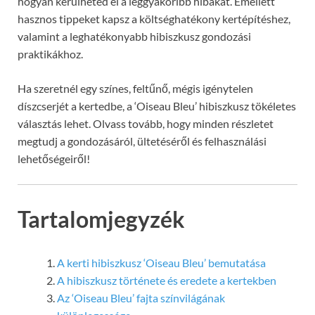
hogyan kerülheted el a leggyakoribb hibákat. Emellett
hasznos tippeket kapsz a költséghatékony kertépítéshez,
valamint a leghatékonyabb hibiszkusz gondozási
praktikákhoz.
Ha szeretnél egy színes, feltűnő, mégis igénytelen
díszcserjét a kertedbe, a ‘Oiseau Bleu’ hibiszkusz tökéletes
választás lehet. Olvass tovább, hogy minden részletet
megtudj a gondozásáról, ültetéséről és felhasználási
lehetőségeiről!
Tartalomjegyzék
A kerti hibiszkusz ‘Oiseau Bleu’ bemutatása
A hibiszkusz története és eredete a kertekben
Az ‘Oiseau Bleu’ fajta színvilágának