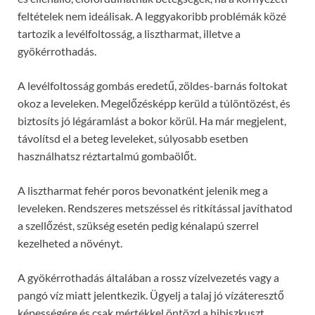
feltételek nem ideálisak. A leggyakoribb problémák közé
tartozik a levélfoltosság, a lisztharmat, illetve a
gyökérrothadás.
A levélfoltosság gombás eredetű, zöldes-barnás foltokat
okoz a leveleken. Megelőzésképp kerüld a túlöntözést, és
biztosíts jó légáramlást a bokor körül. Ha már megjelent,
távolítsd el a beteg leveleket, súlyosabb esetben
használhatsz réztartalmú gombaölőt.
A lisztharmat fehér poros bevonatként jelenik meg a
leveleken. Rendszeres metszéssel és ritkítással javíthatod
a szellőzést, szükség esetén pedig kénalapú szerrel
kezelheted a növényt.
A gyökérrothadás általában a rossz vízelvezetés vagy a
pangó víz miatt jelentkezik. Ügyelj a talaj jó vízáteresztő
képességére és csak mértékkel öntözd a hibiszkuszt.