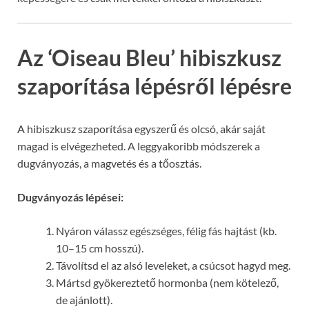
Az ‘Oiseau Bleu’ hibiszkusz
szaporítása lépésről lépésre
A hibiszkusz szaporítása egyszerű és olcsó, akár saját
magad is elvégezheted. A leggyakoribb módszerek a
dugványozás, a magvetés és a tőosztás.
Dugványozás lépései:
Nyáron válassz egészséges, félig fás hajtást (kb.
10–15 cm hosszú).
Távolítsd el az alsó leveleket, a csúcsot hagyd meg.
Mártsd gyökereztető hormonba (nem kötelező,
de ajánlott).