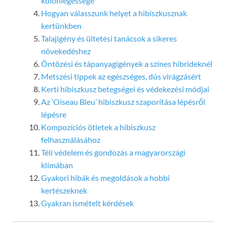
különlegessége
Hogyan válasszunk helyet a hibiszkusznak
kertünkben
Talajigény és ültetési tanácsok a sikeres
növekedéshez
Öntözési és tápanyagigények a színes hibrideknél
Metszési tippek az egészséges, dús virágzásért
Kerti hibiszkusz betegségei és védekezési módjai
Az ‘Oiseau Bleu’ hibiszkusz szaporítása lépésről
lépésre
Kompozíciós ötletek a hibiszkusz
felhasználásához
Téli védelem és gondozás a magyarországi
klímában
Gyakori hibák és megoldások a hobbi
kertészeknek
Gyakran ismételt kérdések