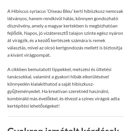
A Hibiscus syriacus ‘Oiseau Bleu’ kerti hibiszkusz nemcsak
látványos, hanem rendkívül hálás, könnyen gondozható
dísznövény, amely a magyar kertekben is megbízhatóan
fejlődik. Napos, jó vízáteresztő talajon szinte egész nyáron
át virágzik, és a kezdő kertészek számára is remek
választás, mivel az olcsó kertgondozás mellett is biztosítja
a kívánt virágpompát.
A cikkben bemutatott tippekkel, metszési és ültetési
tanácsokkal, valamint a gyakori hibák elkerülésével
könnyedén kialakíthatod a saját hibiszkusz-
gyűjteményedet. Ha kreatívan szeretnéd használni,
kombináld más évelőkkel, és élvezd a színes virágok adta
kertépítési lehetőségeket!