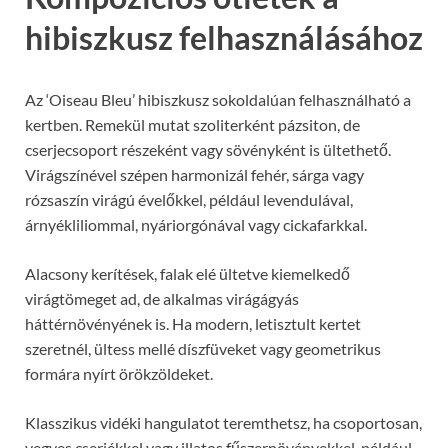
hibiszkusz felhasználásához
Az ‘Oiseau Bleu’ hibiszkusz sokoldalúan felhasználható a
kertben. Remekül mutat szoliterként pázsiton, de
cserjecsoport részeként vagy sövényként is ültethető.
Virágszínével szépen harmonizál fehér, sárga vagy
rózsaszín virágú évelőkkel, például levendulával,
árnyékliliommal, nyáriorgónával vagy cickafarkkal.
Alacsony kerítések, falak elé ültetve kiemelkedő
virágtömeget ad, de alkalmas virágágyás
háttérnövényének is. Ha modern, letisztult kertet
szeretnél, ültess mellé díszfüveket vagy geometrikus
formára nyírt örökzöldeket.
Klasszikus vidéki hangulatot teremthetsz, ha csoportosan,
vegyes cserjékkel vagy illatos fűszernövényekkel, például