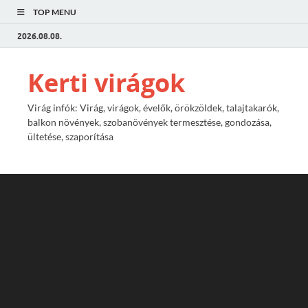
TOP MENU
2026.08.08.
Kerti virágok
Virág infók: Virág, virágok, évelők, örökzöldek, talajtakarók,
balkon növények, szobanövények termesztése, gondozása,
ültetése, szaporítása