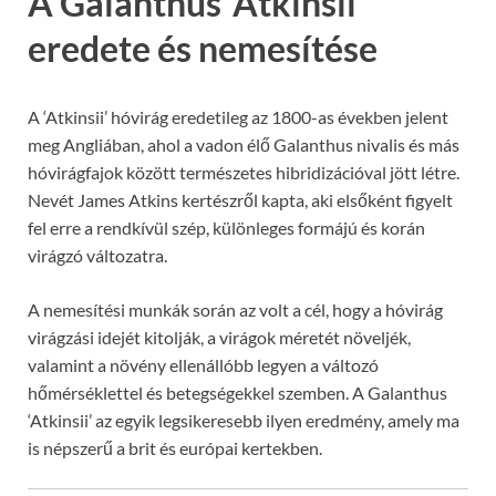
A Galanthus ‘Atkinsii’
eredete és nemesítése
A ‘Atkinsii’ hóvirág eredetileg az 1800-as években jelent
meg Angliában, ahol a vadon élő Galanthus nivalis és más
hóvirágfajok között természetes hibridizációval jött létre.
Nevét James Atkins kertészről kapta, aki elsőként figyelt
fel erre a rendkívül szép, különleges formájú és korán
virágzó változatra.
A nemesítési munkák során az volt a cél, hogy a hóvirág
virágzási idejét kitolják, a virágok méretét növeljék,
valamint a növény ellenállóbb legyen a változó
hőmérséklettel és betegségekkel szemben. A Galanthus
‘Atkinsii’ az egyik legsikeresebb ilyen eredmény, amely ma
is népszerű a brit és európai kertekben.