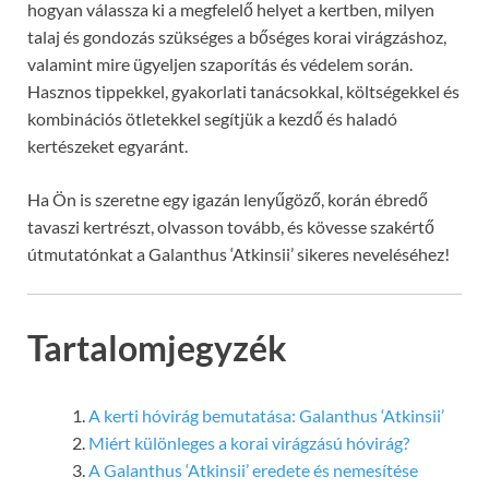
hogyan válassza ki a megfelelő helyet a kertben, milyen
talaj és gondozás szükséges a bőséges korai virágzáshoz,
valamint mire ügyeljen szaporítás és védelem során.
Hasznos tippekkel, gyakorlati tanácsokkal, költségekkel és
kombinációs ötletekkel segítjük a kezdő és haladó
kertészeket egyaránt.
Ha Ön is szeretne egy igazán lenyűgöző, korán ébredő
tavaszi kertrészt, olvasson tovább, és kövesse szakértő
útmutatónkat a Galanthus ‘Atkinsii’ sikeres neveléséhez!
Tartalomjegyzék
A kerti hóvirág bemutatása: Galanthus ‘Atkinsii’
Miért különleges a korai virágzású hóvirág?
A Galanthus ‘Atkinsii’ eredete és nemesítése