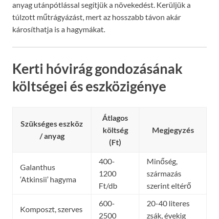
anyag utánpótlással segítjük a növekedést. Kerüljük a
túlzott műtrágyázást, mert az hosszabb távon akár
károsíthatja is a hagymákat.
Kerti hóvirág gondozásának
költségei és eszközigénye
Átlagos
Szükséges eszköz
költség
Megjegyzés
/ anyag
(Ft)
400-
Minőség,
Galanthus
1200
származás
‘Atkinsii’ hagyma
Ft/db
szerint eltérő
600-
20-40 literes
Komposzt, szerves
2500
zsák, évekig