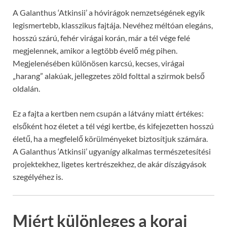
A Galanthus ‘Atkinsii’ a hóvirágok nemzetségének egyik
legismertebb, klasszikus fajtája. Nevéhez méltóan elegáns,
hosszú szárú, fehér virágai korán, már a tél vége felé
megjelennek, amikor a legtöbb évelő még pihen.
Megjelenésében különösen karcsú, kecses, virágai
„harang” alakúak, jellegzetes zöld folttal a szirmok belső
oldalán.
Ez a fajta a kertben nem csupán a látvány miatt értékes:
elsőként hoz életet a tél végi kertbe, és kifejezetten hosszú
életű, ha a megfelelő körülményeket biztosítjuk számára.
A Galanthus ‘Atkinsii’ ugyanígy alkalmas természetesítési
projektekhez, ligetes kertrészekhez, de akár díszágyások
szegélyéhez is.
Miért különleges a korai