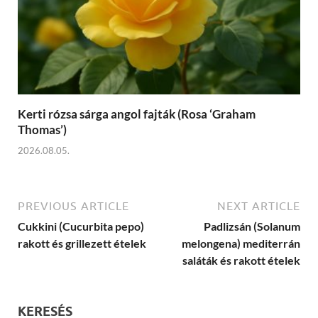
Kerti rózsa sárga angol fajták (Rosa ‘Graham
Thomas’)
2026.08.05.
PREVIOUS ARTICLE
NEXT ARTICLE
Cukkini (Cucurbita pepo)
Padlizsán (Solanum
rakott és grillezett ételek
melongena) mediterrán
saláták és rakott ételek
KERESÉS