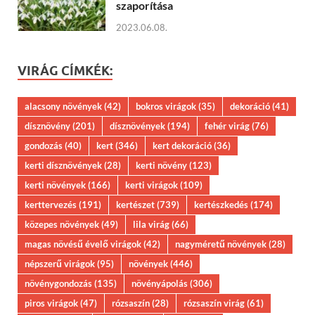
szaporítása
2023.06.08.
VIRÁG CÍMKÉK:
alacsony növények
(42)
bokros virágok
(35)
dekoráció
(41)
dísznövény
(201)
dísznövények
(194)
fehér virág
(76)
gondozás
(40)
kert
(346)
kert dekoráció
(36)
kerti dísznövények
(28)
kerti növény
(123)
kerti növények
(166)
kerti virágok
(109)
kerttervezés
(191)
kertészet
(739)
kertészkedés
(174)
közepes növények
(49)
lila virág
(66)
magas növésű évelő virágok
(42)
nagyméretű növények
(28)
népszerű virágok
(95)
növények
(446)
növénygondozás
(135)
növényápolás
(306)
piros virágok
(47)
rózsaszín
(28)
rózsaszín virág
(61)