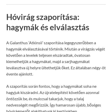
Hóvirág szaporítása:
hagymák és elválasztás
A Galanthus ‘Atkinsii’ szaporítása legegyszerűbben a
hagymák elválasztásával történik. Miután a virágzás végét
követően a levelek teljesen elszáradtak, óvatosan
kiemelhetjük a hagymákat, majd a sarjhagymákat
leválasztva új helyre ültethetjük őket. Ez általában négy-öt
évente ajánlott.
A szaporítás során fontos, hogy a hagymákat soha ne
hagyjuk kiszáradni. Az újratelepítést követően azonnal
öntözzük be, és mulccsal takarjuk, hogy a talaj
nedvességét megőrizzük. Így hamarosan újabb, bőséges
hóvirágmezőt alakíthatunk ki kertünkben.