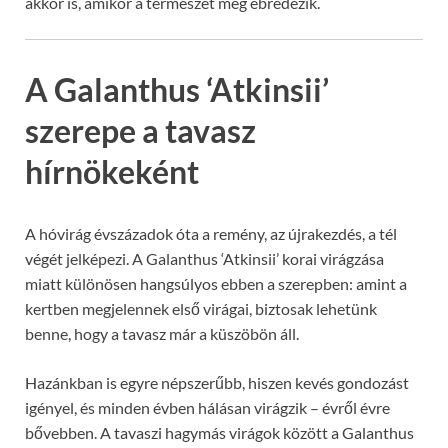
akkor is, amikor a természet még ébredezik.
A Galanthus ‘Atkinsii’
szerepe a tavasz
hírnökeként
A hóvirág évszázadok óta a remény, az újrakezdés, a tél
végét jelképezi. A Galanthus ‘Atkinsii’ korai virágzása
miatt különösen hangsúlyos ebben a szerepben: amint a
kertben megjelennek első virágai, biztosak lehetünk
benne, hogy a tavasz már a küszöbön áll.
Hazánkban is egyre népszerűbb, hiszen kevés gondozást
igényel, és minden évben hálásan virágzik – évről évre
bővebben. A tavaszi hagymás virágok között a Galanthus