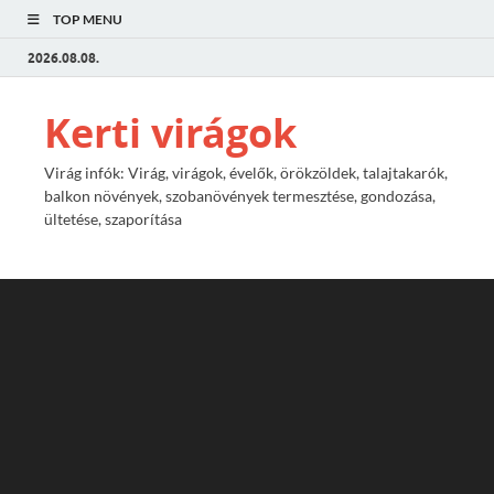
TOP MENU
2026.08.08.
Kerti virágok
Virág infók: Virág, virágok, évelők, örökzöldek, talajtakarók,
balkon növények, szobanövények termesztése, gondozása,
ültetése, szaporítása