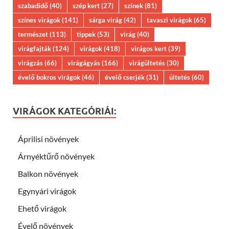
szabadidő
(40)
szép kert
(27)
színek
(81)
színes virágok
(141)
sárga virág
(42)
tavaszi virágok
(65)
természet
(113)
tippek
(53)
virág
(40)
virágfajták
(124)
virágok
(418)
virágos kert
(39)
virágzás
(66)
virágágyás
(166)
virágültetés
(30)
évelő bokros virágok
(46)
évelő cserjék
(31)
ültetés
(60)
VIRÁGOK KATEGÓRIÁI:
Áprilisi növények
Árnyéktűrő növények
Balkon növények
Egynyári virágok
Ehető virágok
Évelő növények