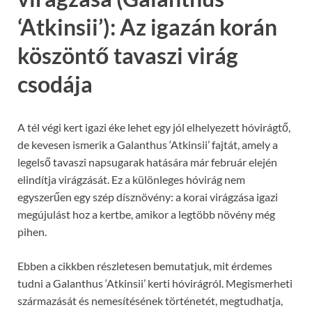
‘Atkinsii’): Az igazán korán
köszöntő tavaszi virág
csodája
A tél végi kert igazi éke lehet egy jól elhelyezett hóvirágtő,
de kevesen ismerik a Galanthus ‘Atkinsii’ fajtát, amely a
legelső tavaszi napsugarak hatására már február elején
elindítja virágzását. Ez a különleges hóvirág nem
egyszerűen egy szép dísznövény: a korai virágzása igazi
megújulást hoz a kertbe, amikor a legtöbb növény még
pihen.
Ebben a cikkben részletesen bemutatjuk, mit érdemes
tudni a Galanthus ‘Atkinsii’ kerti hóvirágról. Megismerheti
származását és nemesítésének történetét, megtudhatja,