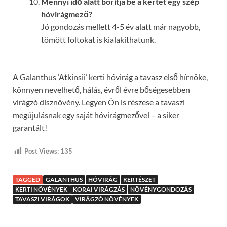
Mennyi idő alatt borítja be a kertet egy szép
hóvirágmező?
Jó gondozás mellett 4-5 év alatt már nagyobb,
tömött foltokat is kialakíthatunk.
A Galanthus ‘Atkinsii’ kerti hóvirág a tavasz első hírnöke,
könnyen nevelhető, hálás, évről évre bőségesebben
virágzó dísznövény. Legyen Ön is részese a tavaszi
megújulásnak egy saját hóvirágmezővel – a siker
garantált!
Post Views:
135
TAGGED
GALANTHUS
HÓVIRÁG
KERTÉSZET
KERTI NÖVÉNYEK
KORAI VIRÁGZÁS
NÖVÉNYGONDOZÁS
TAVASZI VIRÁGOK
VIRÁGZÓ NÖVÉNYEK