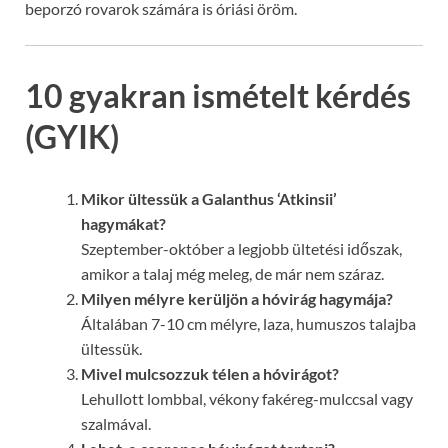
beporzó rovarok számára is óriási öröm.
10 gyakran ismételt kérdés
(GYIK)
Mikor ültessük a Galanthus ‘Atkinsii’
hagymákat?
Szeptember-október a legjobb ültetési időszak,
amikor a talaj még meleg, de már nem száraz.
Milyen mélyre kerüljön a hóvirág hagymája?
Általában 7-10 cm mélyre, laza, humuszos talajba
ültessük.
Mivel mulcsozzuk télen a hóvirágot?
Lehullott lombbal, vékony fakéreg-mulccsal vagy
szalmával.