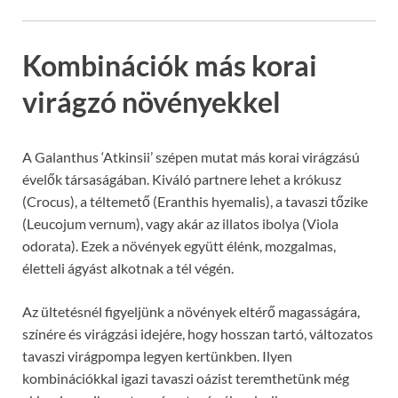
Kombinációk más korai
virágzó növényekkel
A Galanthus ‘Atkinsii’ szépen mutat más korai virágzású
évelők társaságában. Kiváló partnere lehet a krókusz
(Crocus), a téltemető (Eranthis hyemalis), a tavaszi tőzike
(Leucojum vernum), vagy akár az illatos ibolya (Viola
odorata). Ezek a növények együtt élénk, mozgalmas,
életteli ágyást alkotnak a tél végén.
Az ültetésnél figyeljünk a növények eltérő magasságára,
színére és virágzási idejére, hogy hosszan tartó, változatos
tavaszi virágpompa legyen kertünkben. Ilyen
kombinációkkal igazi tavaszi oázist teremthetünk még