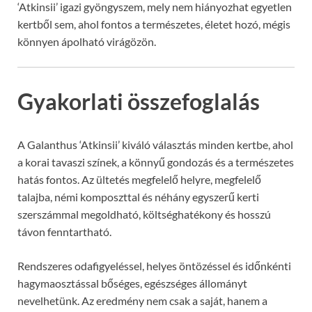
‘Atkinsii’ igazi gyöngyszem, mely nem hiányozhat egyetlen
kertből sem, ahol fontos a természetes, életet hozó, mégis
könnyen ápolható virágözön.
Gyakorlati összefoglalás
A Galanthus ‘Atkinsii’ kiváló választás minden kertbe, ahol
a korai tavaszi színek, a könnyű gondozás és a természetes
hatás fontos. Az ültetés megfelelő helyre, megfelelő
talajba, némi komposzttal és néhány egyszerű kerti
szerszámmal megoldható, költséghatékony és hosszú
távon fenntartható.
Rendszeres odafigyeléssel, helyes öntözéssel és időnkénti
hagymaosztással bőséges, egészséges állományt
nevelhetünk. Az eredmény nem csak a saját, hanem a