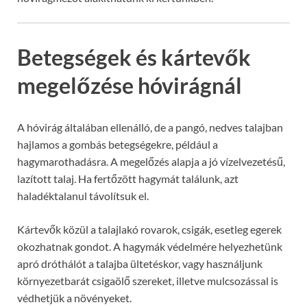
Betegségek és kártevők
megelőzése hóvirágnál
A hóvirág általában ellenálló, de a pangó, nedves talajban
hajlamos a gombás betegségekre, például a
hagymarothadásra. A megelőzés alapja a jó vízelvezetésű,
lazított talaj. Ha fertőzött hagymát találunk, azt
haladéktalanul távolítsuk el.
Kártevők közül a talajlakó rovarok, csigák, esetleg egerek
okozhatnak gondot. A hagymák védelmére helyezhetünk
apró dróthálót a talajba ültetéskor, vagy használjunk
környezetbarát csigaölő szereket, illetve mulcsozással is
védhetjük a növényeket.