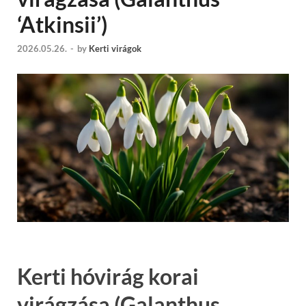
‘Atkinsii’)
2026.05.26.
-
by
Kerti virágok
Kerti hóvirág korai
virágzása (Galanthus