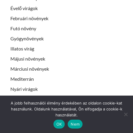
Évelő virágok
Februári növények
Futó növény
Gyógynövények
Illatos virág
Májusi növények
Márciusi növények
Mediterrán
Nyári virágok
Örökzöld növények
A jobb felhasználói élmény érdekében az oldalon cookie-kat
Őszi virágok
használunk. Oldalunk használatával, Ön elfogadja a cookie-k
használatát.
Szárazságtűrő növények
OK
Nem
Sziklakerti növények