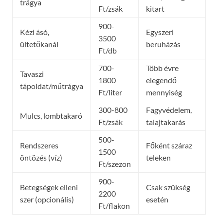
trágya
Ft/zsák
kitart
900-
Kézi ásó,
Egyszeri
3500
ültetőkanál
beruházás
Ft/db
700-
Több évre
Tavaszi
1800
elegendő
tápoldat/műtrágya
Ft/liter
mennyiség
300-800
Fagyvédelem,
Mulcs, lombtakaró
Ft/zsák
talajtakarás
500-
Rendszeres
Főként száraz
1500
öntözés (víz)
teleken
Ft/szezon
900-
Betegségek elleni
Csak szükség
2200
szer (opcionális)
esetén
Ft/flakon