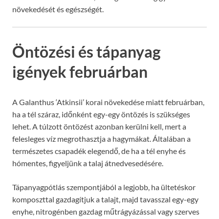
növekedését és egészségét.
Öntözési és tápanyag
igények februárban
A Galanthus ‘Atkinsii’ korai növekedése miatt februárban,
ha a tél száraz, időnként egy-egy öntözés is szükséges
lehet. A túlzott öntözést azonban kerülni kell, mert a
felesleges víz megrothasztja a hagymákat. Általában a
természetes csapadék elegendő, de ha a tél enyhe és
hómentes, figyeljünk a talaj átnedvesedésére.
Tápanyagpótlás szempontjából a legjobb, ha ültetéskor
komposzttal gazdagítjuk a talajt, majd tavasszal egy-egy
enyhe, nitrogénben gazdag műtrágyázással vagy szerves