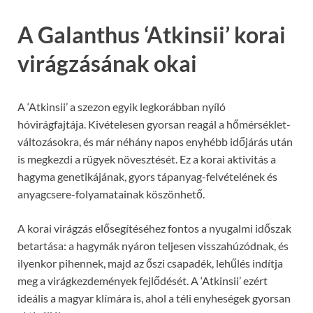
A Galanthus ‘Atkinsii’ korai
virágzásának okai
A ‘Atkinsii’ a szezon egyik legkorábban nyíló
hóvirágfajtája. Kivételesen gyorsan reagál a hőmérséklet-
változásokra, és már néhány napos enyhébb időjárás után
is megkezdi a rügyek növesztését. Ez a korai aktivitás a
hagyma genetikájának, gyors tápanyag-felvételének és
anyagcsere-folyamatainak köszönhető.
A korai virágzás elősegítéséhez fontos a nyugalmi időszak
betartása: a hagymák nyáron teljesen visszahúzódnak, és
ilyenkor pihennek, majd az őszi csapadék, lehűlés indítja
meg a virágkezdemények fejlődését. A ‘Atkinsii’ ezért
ideális a magyar klímára is, ahol a téli enyheségek gyorsan