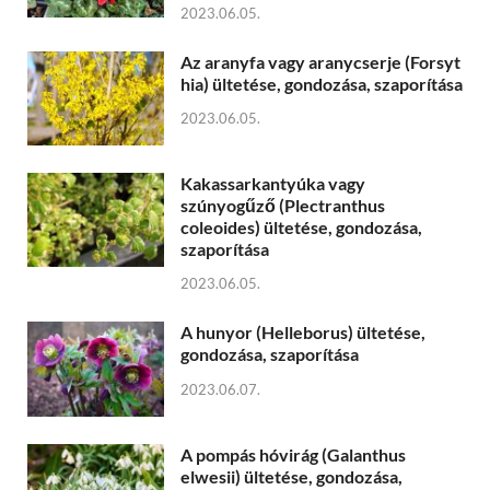
2023.06.05.
Az aranyfa vagy aranycserje (Forsyt
hia) ültetése, gondozása, szaporítása
2023.06.05.
Kakassarkantyúka vagy
szúnyogűző (Plectranthus
coleoides) ültetése, gondozása,
szaporítása
2023.06.05.
A hunyor (Helleborus) ültetése,
gondozása, szaporítása
2023.06.07.
A pompás hóvirág (Galanthus
elwesii) ültetése, gondozása,