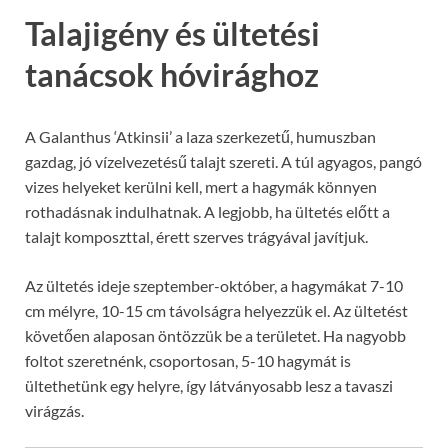
Talajigény és ültetési
tanácsok hóvirághoz
A Galanthus ‘Atkinsii’ a laza szerkezetű, humuszban
gazdag, jó vízelvezetésű talajt szereti. A túl agyagos, pangó
vizes helyeket kerülni kell, mert a hagymák könnyen
rothadásnak indulhatnak. A legjobb, ha ültetés előtt a
talajt komposzttal, érett szerves trágyával javítjuk.
Az ültetés ideje szeptember-október, a hagymákat 7-10
cm mélyre, 10-15 cm távolságra helyezzük el. Az ültetést
követően alaposan öntözzük be a területet. Ha nagyobb
foltot szeretnénk, csoportosan, 5-10 hagymát is
ültethetünk egy helyre, így látványosabb lesz a tavaszi
virágzás.