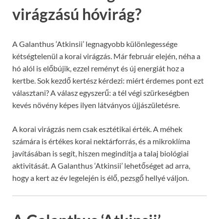
virágzású hóvirág?
A Galanthus ‘Atkinsii’ legnagyobb különlegessége
kétségtelenül a korai virágzás. Már február elején, néha a
hó alól is előbújik, ezzel reményt és új energiát hoz a
kertbe. Sok kezdő kertész kérdezi: miért érdemes pont ezt
választani? A válasz egyszerű: a tél végi szürkeségben
kevés növény képes ilyen látványos újjászületésre.
A korai virágzás nem csak esztétikai érték. A méhek
számára is értékes korai nektárforrás, és a mikroklíma
javításában is segít, hiszen megindítja a talaj biológiai
aktivitását. A Galanthus ‘Atkinsii’ lehetőséget ad arra,
hogy a kert az év legelején is élő, pezsgő hellyé váljon.