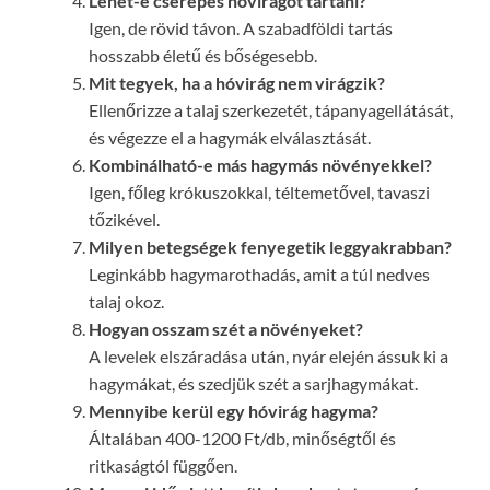
Lehet-e cserepes hóvirágot tartani?
Igen, de rövid távon. A szabadföldi tartás
hosszabb életű és bőségesebb.
Mit tegyek, ha a hóvirág nem virágzik?
Ellenőrizze a talaj szerkezetét, tápanyagellátását,
és végezze el a hagymák elválasztását.
Kombinálható-e más hagymás növényekkel?
Igen, főleg krókuszokkal, téltemetővel, tavaszi
tőzikével.
Milyen betegségek fenyegetik leggyakrabban?
Leginkább hagymarothadás, amit a túl nedves
talaj okoz.
Hogyan osszam szét a növényeket?
A levelek elszáradása után, nyár elején ássuk ki a
hagymákat, és szedjük szét a sarjhagymákat.
Mennyibe kerül egy hóvirág hagyma?
Általában 400-1200 Ft/db, minőségtől és
ritkaságtól függően.