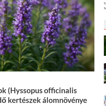
t
t
tok (Hyssopus officinalis
zdő kertészek álomnövénye