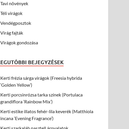
Tavi növények
Téli virágok
Vendégposztok
Virág fajták
Virágok gondozása
LEGUTÓBBI BEJEGYZÉSEK
Kerti frézia sárga virágok (Freesia hybrida
‘Golden Yellow’)
Kerti porcsinrózsa tarka színek (Portulaca
grandiflora ‘Rainbow Mix’)
Kerti estike illatos fehér-lila keverék (Matthiola
incana ‘Evening Fragrance’)
Kerti szarkaláb pasztell árnyalatok