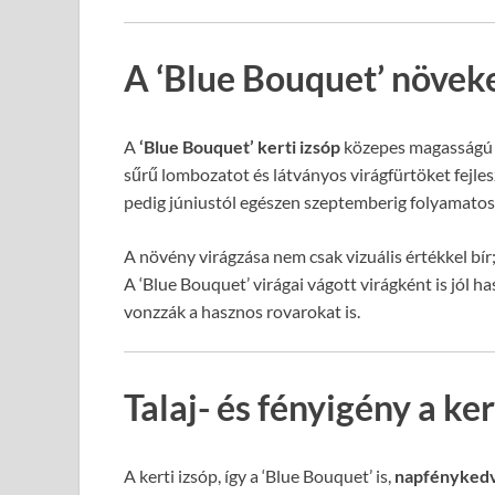
A ‘Blue Bouquet’ növeke
A
‘Blue Bouquet’ kerti izsóp
közepes magasságú é
sűrű lombozatot és látványos virágfürtöket fejlesz
pedig júniustól egészen szeptemberig folyamatosan
A növény virágzása nem csak vizuális értékkel bír; i
A ‘Blue Bouquet’ virágai vágott virágként is jól 
vonzzák a hasznos rovarokat is.
Talaj- és fényigény a ke
A kerti izsóp, így a ‘Blue Bouquet’ is,
napfényked