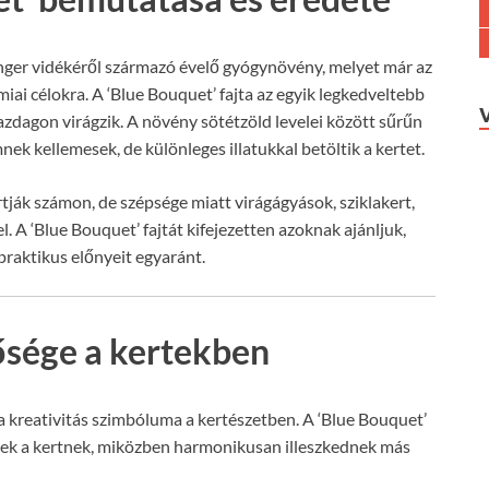
enger vidékéről származó évelő gyógynövény, melyet már az
ai célokra. A ‘Blue Bouquet’ fajta az egyik legkedveltebb
zdagon virágzik. A növény sötétzöld levelei között sűrűn
nek kellemesek, de különleges illatukkal betöltik a kertet.
tják számon, de szépsége miatt virágágyások, sziklakert,
l. A ‘Blue Bouquet’ fajtát kifejezetten azoknak ajánljuk,
praktikus előnyeit egyaránt.
tősége a kertekben
 a kreativitás szimbóluma a kertészetben. A ‘Blue Bouquet’
znek a kertnek, miközben harmonikusan illeszkednek más