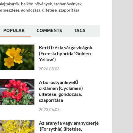
alajtakarók, balkon növények, szobanövények
ermesztése, gondozása, ültetése, szaporítása
POPULAR
COMMENTS
TAGS
Kerti frézia sárga virágok
(Freesia hybrida ‘Golden
Yellow’)
2026.08.08.
A borostyánlevelű
ciklámen (Cyclamen)
ültetése, gondozása,
szaporítása
2023.06.05.
Az aranyfa vagy aranycserje
(Forsythia) ültetése,