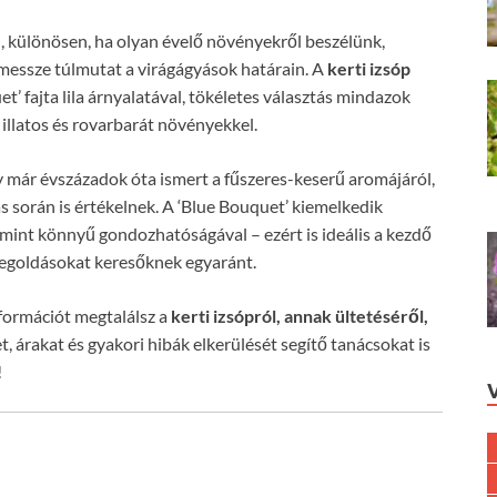
l, különösen, ha olyan évelő növényekről beszélünk,
messze túlmutat a virágágyások határain. A
kerti izsóp
uet’ fajta lila árnyalatával, tökéletes választás mindazok
 illatos és rovarbarát növényekkel.
 már évszázadok óta ismert a fűszeres-keserű aromájáról,
 során is értékelnek. A ‘Blue Bouquet’ kiemelkedik
amint könnyű gondozhatóságával – ezért is ideális a kezdő
egoldásokat keresőknek egyaránt.
formációt megtalálsz a
kerti izsópról, annak ültetéséről,
t, árakat és gyakori hibák elkerülését segítő tanácsokat is
!