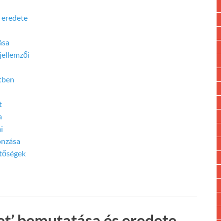
 eredete
ása
jellemzői
rtben
t
a
i
onzása
etőségek
et’ bemutatása és eredete