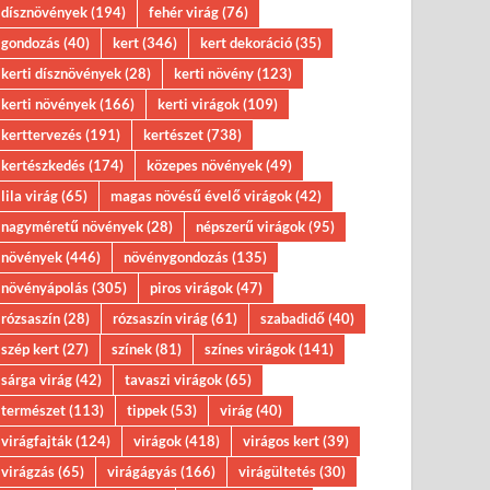
dísznövények
(194)
fehér virág
(76)
gondozás
(40)
kert
(346)
kert dekoráció
(35)
kerti dísznövények
(28)
kerti növény
(123)
kerti növények
(166)
kerti virágok
(109)
kerttervezés
(191)
kertészet
(738)
kertészkedés
(174)
közepes növények
(49)
lila virág
(65)
magas növésű évelő virágok
(42)
nagyméretű növények
(28)
népszerű virágok
(95)
növények
(446)
növénygondozás
(135)
növényápolás
(305)
piros virágok
(47)
rózsaszín
(28)
rózsaszín virág
(61)
szabadidő
(40)
szép kert
(27)
színek
(81)
színes virágok
(141)
sárga virág
(42)
tavaszi virágok
(65)
természet
(113)
tippek
(53)
virág
(40)
virágfajták
(124)
virágok
(418)
virágos kert
(39)
virágzás
(65)
virágágyás
(166)
virágültetés
(30)