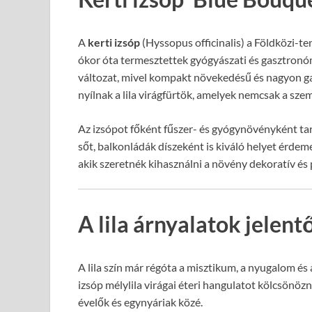
A
kerti izsóp
(Hyssopus officinalis) a Földközi-t
ókor óta termesztettek gyógyászati és gasztronómi
változat, mivel kompakt növekedésű és nagyon ga
nyílnak a lila virágfürtök, amelyek nemcsak a szem
Az izsópot főként fűszer- és gyógynövényként tar
sőt, balkonládák díszeként is kiváló helyet érdeme
akik szeretnék kihasználni a növény dekoratív és 
A lila árnyalatok jelen
A lila szín már régóta a misztikum, a nyugalom és
izsóp mélylila virágai éteri hangulatot kölcsönö
évelők és egynyáriak közé.