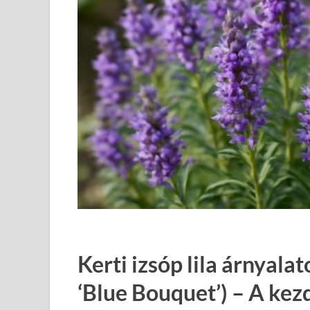
Kerti izsóp lila árnyala
‘Blue Bouquet’) – A ke