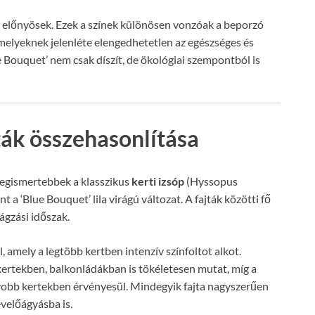
l előnyösek. Ezek a színek különösen vonzóak a beporzó
melyeknek jelenléte elengedhetetlen az egészséges és
ue Bouquet’ nem csak díszít, de ökológiai szempontból is
jták összehasonlítása
 legismertebbek a klasszikus
kerti izsóp
(Hyssopus
nt a ‘Blue Bouquet’ lila virágú változat. A fajták közötti fő
ágzási időszak.
l, amely a legtöbb kertben intenzív színfoltot alkot.
tekben, balkonládákban is tökéletesen mutat, míg a
gyobb kertekben érvényesül. Mindegyik fajta nagyszerűen
évelőágyásba is.