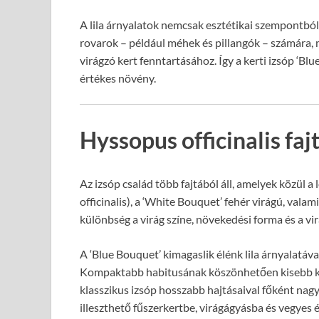
A lila árnyalatok nemcsak esztétikai szempontbó
rovarok – például méhek és pillangók – számára, 
virágzó kert fenntartásához. Így a kerti izsóp ‘Bl
értékes növény.
Hyssopus officinalis fa
Az izsóp család több fajtából áll, amelyek közül a
officinalis), a ‘White Bouquet’ fehér virágú, valami
különbség a virág színe, növekedési forma és a vir
A ‘Blue Bouquet’ kimagaslik élénk lila árnyalatáva
Kompaktabb habitusának köszönhetően kisebb ker
klasszikus izsóp hosszabb hajtásaival főként na
illeszthető fűszerkertbe, virágágyásba és vegyes 