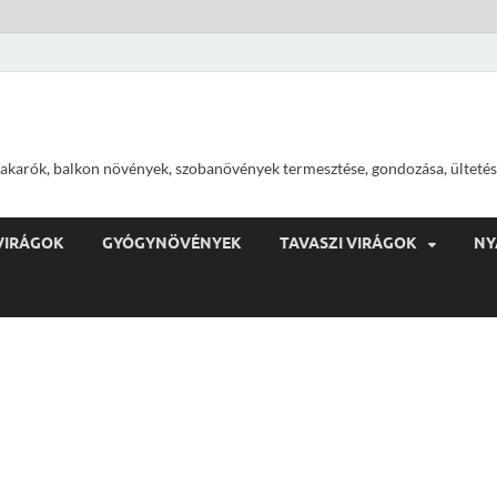
ajtakarók, balkon növények, szobanövények termesztése, gondozása, ültetés
VIRÁGOK
GYÓGYNÖVÉNYEK
TAVASZI VIRÁGOK
NY