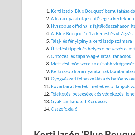
Kerti izsóp ‘Blue Bouquet’ bemutatása és
A lila árnyalatok jelentősége a kertekben
Hyssopus officinalis fajták összehasonlít
A ‘Blue Bouquet’ növekedési és virágzási 
Talaj- és fényigény a kerti izsóp számára
Ültetési tippek és helyes elhelyezés a ke
Öntözési és tápanyag-ellátási tanácsok
Metszési módszerek a dúsabb virágzásér
Kerti izsóp lila árnyalatainak kombinálás
Gyógyászati felhasználása és hatóanyaga
Rovarbarát kertek: méhek és pillangók v
Teleltetés, betegségek és védekezési leh
Gyakran Ismételt Kérdések
Összefoglaló
Kerti izsóp ‘Blue Bouqu