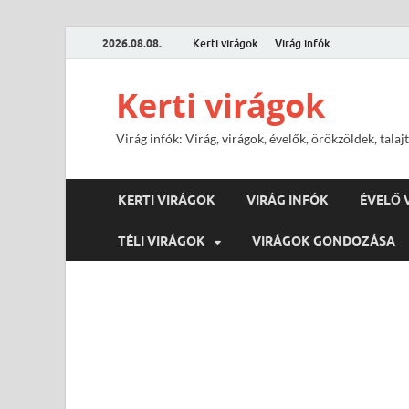
2026.08.08.
Kerti virágok
Virág infók
Kerti virágok
Virág infók: Virág, virágok, évelők, örökzöldek, tal
KERTI VIRÁGOK
VIRÁG INFÓK
ÉVELŐ 
TÉLI VIRÁGOK
VIRÁGOK GONDOZÁSA