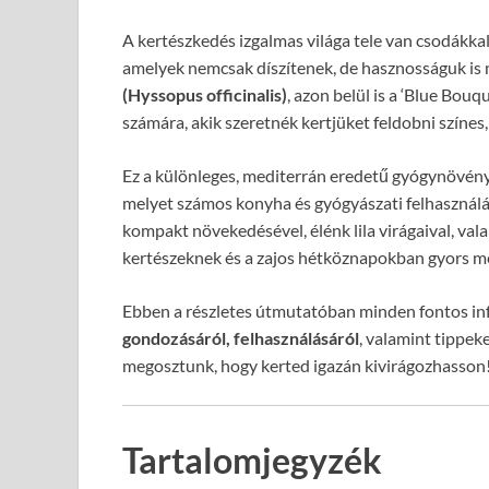
A kertészkedés izgalmas világa tele van csodákka
amelyek nemcsak díszítenek, de hasznosságuk is 
(Hyssopus officinalis)
, azon belül is a ‘Blue Bouq
számára, akik szeretnék kertjüket feldobni színes,
Ez a különleges, mediterrán eredetű gyógynövény
melyet számos konyha és gyógyászati felhasználás
kompakt növekedésével, élénk lila virágaival, val
kertészeknek és a zajos hétköznapokban gyors m
Ebben a részletes útmutatóban minden fontos in
gondozásáról, felhasználásáról
, valamint tippeke
megosztunk, hogy kerted igazán kivirágozhasson
Tartalomjegyzék