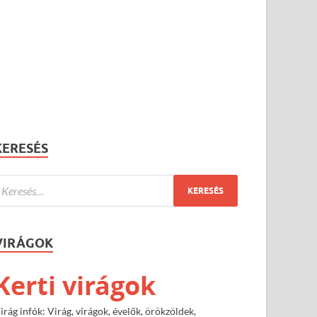
KERESÉS
VIRÁGOK
Kerti virágok
irág infók: Virág, virágok, évelők, örökzöldek,