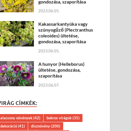
gondozása, szaporítása
2023.06.05.
Kakassarkantyúka vagy
szúnyogűző (Plectranthus
coleoides) ültetése,
gondozása, szaporítása
2023.06.05.
A hunyor (Helleborus)
ültetése, gondozása,
szaporítása
2023.06.07.
VIRÁG CÍMKÉK:
alacsony növények
(42)
bokros virágok
(35)
dekoráció
(41)
dísznövény
(200)