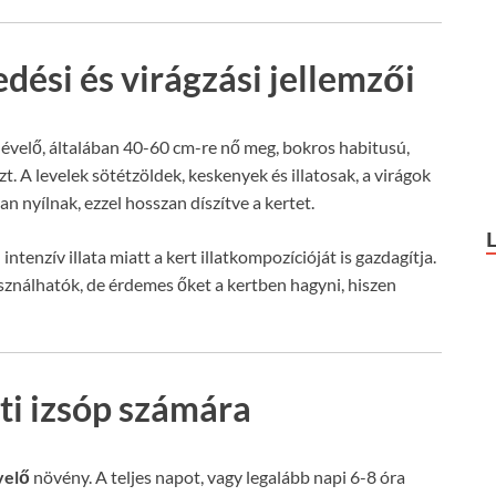
dési és virágzási jellemzői
velő, általában 40-60 cm-re nő meg, bokros habitusú,
t. A levelek sötétzöldek, keskenyek és illatosak, a virágok
 nyílnak, ezzel hosszan díszítve a kertet.
ntenzív illata miatt a kert illatkompozícióját is gazdagítja.
használhatók, de érdemes őket a kertben hagyni, hiszen
rti izsóp számára
velő
növény. A teljes napot, vagy legalább napi 6-8 óra