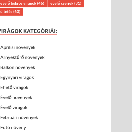
évelő bokros virágok
(46)
évelő cserjék
(31)
ültetés
(60)
VIRÁGOK KATEGÓRIÁI:
Áprilisi növények
Árnyéktűrő növények
Balkon növények
Egynyári virágok
Ehető virágok
Évelő növények
Évelő virágok
Februári növények
Futó növény