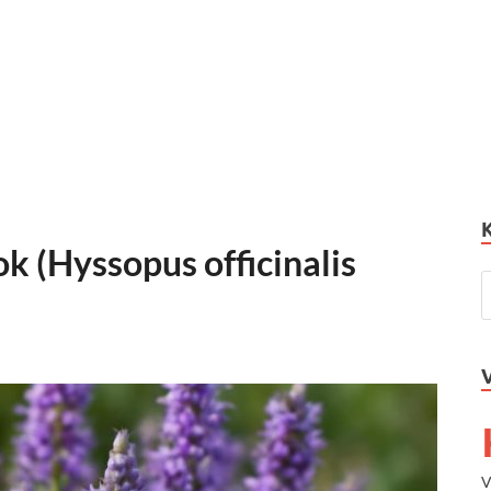
tok (Hyssopus officinalis
V