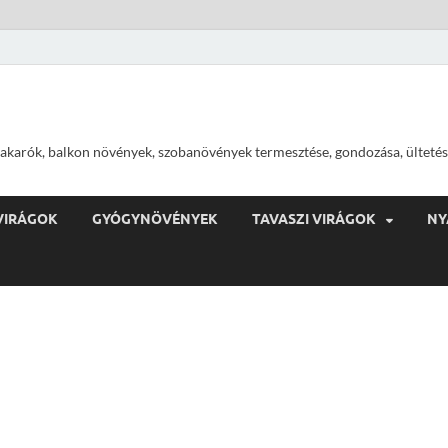
ajtakarók, balkon növények, szobanövények termesztése, gondozása, ültetés
VIRÁGOK
GYÓGYNÖVÉNYEK
TAVASZI VIRÁGOK
NY