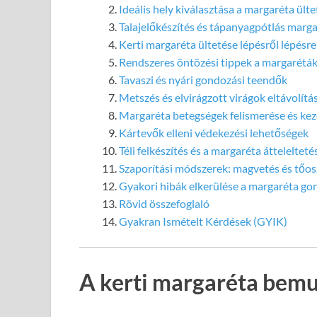
Ideális hely kiválasztása a margaréta ült
Talajelőkészítés és tápanyagpótlás marg
Kerti margaréta ültetése lépésről lépésre
Rendszeres öntözési tippek a margarétá
Tavaszi és nyári gondozási teendők
Metszés és elvirágzott virágok eltávolítá
Margaréta betegségek felismerése és kez
Kártevők elleni védekezési lehetőségek
Téli felkészítés és a margaréta áttelelteté
Szaporítási módszerek: magvetés és tőos
Gyakori hibák elkerülése a margaréta g
Rövid összefoglaló
Gyakran Ismételt Kérdések (GYIK)
A kerti margaréta bemu