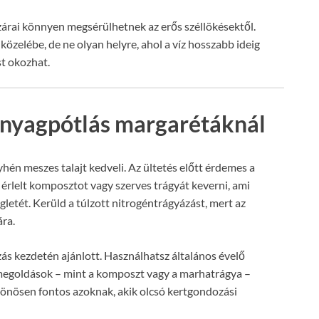
zárai könnyen megsérülhetnek az erős széllökésektől.
özelébe, de ne olyan helyre, ahol a víz hosszabb ideig
t okozhat.
panyagpótlás margarétáknál
yhén meszes talajt kedveli. Az ültetés előtt érdemes a
ba érlelt komposztot vagy szerves trágyát keverni, ami
letét. Kerüld a túlzott nitrogéntrágyázást, mert az
ára.
zás kezdetén ajánlott. Használhatsz általános évelő
 megoldások – mint a komposzt vagy a marhatrágya –
önösen fontos azoknak, akik olcsó kertgondozási