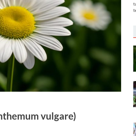
t
t
anthemum vulgare)