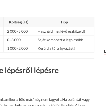
Költség (Ft)
Tipp
2 000–5 000
Használd meglévő eszközeid!
0–3 000
Saját komposzt a legolcsóbb!
1 000–2 000
Kerüld a túltrágyázást!
e lépésről lépésre
ni, amikor a föld már/még nem fagyott. Ha palántát vagy
ör legyen kétszer akkora, mint a tő földlabdája. A laza