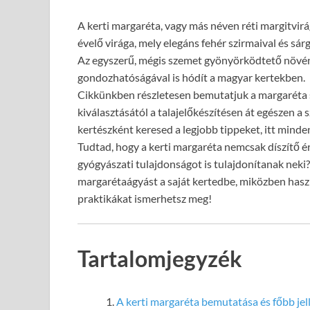
A kerti margaréta, vagy más néven réti margitvi
évelő virága, mely elegáns fehér szirmaival és sá
Az egyszerű, mégis szemet gyönyörködtető növ
gondozhatóságával is hódít a magyar kertekben.
Cikkünkben részletesen bemutatjuk a margaréta si
kiválasztásától a talajelőkészítésen át egészen a 
kertészként keresed a legjobb tippeket, itt minden
Tudtad, hogy a kerti margaréta nemcsak díszítő ért
gyógyászati tulajdonságot is tulajdonítanak neki?
margarétaágyást a saját kertedbe, miközben has
praktikákat ismerhetsz meg!
Tartalomjegyzék
A kerti margaréta bemutatása és főbb jel