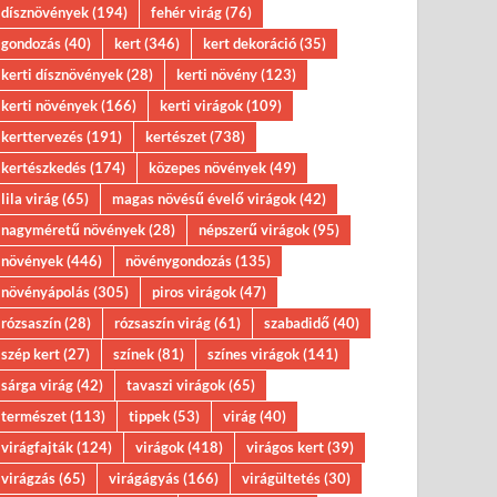
dísznövények
(194)
fehér virág
(76)
gondozás
(40)
kert
(346)
kert dekoráció
(35)
kerti dísznövények
(28)
kerti növény
(123)
kerti növények
(166)
kerti virágok
(109)
kerttervezés
(191)
kertészet
(738)
kertészkedés
(174)
közepes növények
(49)
lila virág
(65)
magas növésű évelő virágok
(42)
nagyméretű növények
(28)
népszerű virágok
(95)
növények
(446)
növénygondozás
(135)
növényápolás
(305)
piros virágok
(47)
rózsaszín
(28)
rózsaszín virág
(61)
szabadidő
(40)
szép kert
(27)
színek
(81)
színes virágok
(141)
sárga virág
(42)
tavaszi virágok
(65)
természet
(113)
tippek
(53)
virág
(40)
virágfajták
(124)
virágok
(418)
virágos kert
(39)
virágzás
(65)
virágágyás
(166)
virágültetés
(30)