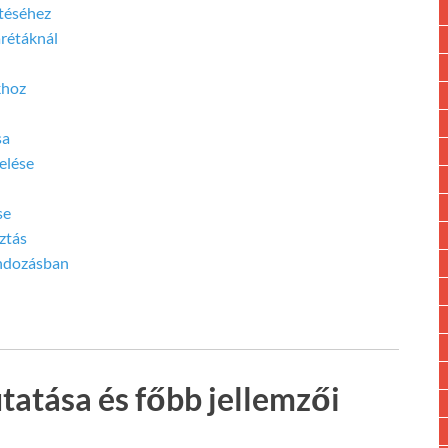
etéséhez
arétáknál
khoz
sa
elése
se
ztás
ondozásban
tatása és főbb jellemzői