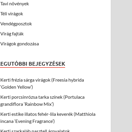
Tavi növények
Téli virágok
Vendégposztok
Virág fajták
Virágok gondozása
LEGUTÓBBI BEJEGYZÉSEK
Kerti frézia sárga virágok (Freesia hybrida
‘Golden Yellow’)
Kerti porcsinrózsa tarka színek (Portulaca
grandiflora ‘Rainbow Mix’)
Kerti estike illatos fehér-lila keverék (Matthiola
incana ‘Evening Fragrance’)
Kerti szarkaláb pasztell árnyalatok