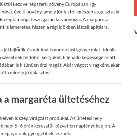
időktől kezdve népszerű növény Európában, így
 növő, évelő növény, amely júniustól egészen augusztusig
ú középbimbója teszi igazán látványossá. A margaréta
 ismeretes, hiszen a régi időkben lázcsillapításra,
 jól fejlődik, és minimális gondozási igénye miatt ideális
 szeretnék feldobni kertjüket. Ellenálló képessége miatt
ádában is kitűnően érzi magát. Akár vágott virágként, akár
éta mindig jó választás!
sa a margaréta ültetéséhez
elyen is szép virágzást produkál. Az ültetési hely
bb napi 5–6 órán keresztül közvetlen napfényt kapjon. A
ai megnyúlnak, gyengébbek lesznek.