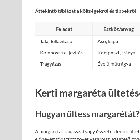
Áttekintő táblázat a költségekről és tippekről:
Feladat
Eszköz/anyag
Talaj fellazítása
Ásó, kapa
Komposzttal javítás
Komposzt, trágya
Trágyázás
Évelő műtrágya
Kerti margaréta ültetés
Hogyan ültess margarétát?
A margarétát tavasszal vagy ősszel érdemes ültet
előnevelt tőosztott tövet vásárolsz, az ültető göd