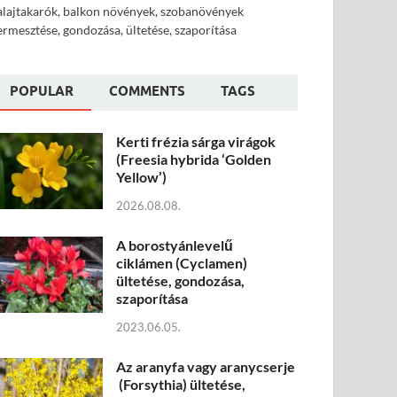
alajtakarók, balkon növények, szobanövények
ermesztése, gondozása, ültetése, szaporítása
POPULAR
COMMENTS
TAGS
Kerti frézia sárga virágok
(Freesia hybrida ‘Golden
Yellow’)
2026.08.08.
A borostyánlevelű
ciklámen (Cyclamen)
ültetése, gondozása,
szaporítása
2023.06.05.
Az aranyfa vagy aranycserje
(Forsythia) ültetése,