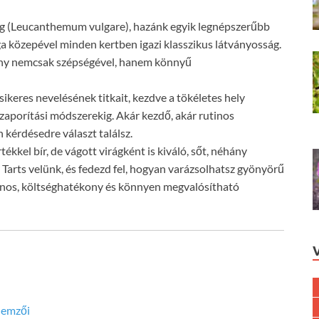
rág (Leucanthemum vulgare), hazánk egyik legnépszerűbb
rga közepével minden kertben igazi klasszikus látványosság.
ény nemcsak szépségével, hanem könnyű
keres nevelésének titkait, kezdve a tökéletes hely
szaporítási módszerekig. Akár kezdő, akár rutinos
 kérdésedre választ találsz.
ékkel bír, de vágott virágként is kiváló, sőt, néhány
 Tarts velünk, és fedezd fel, hogyan varázsolhatsz gyönyörű
znos, költséghatékony és könnyen megvalósítható
lemzői