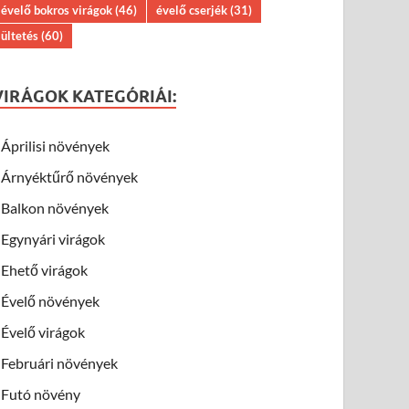
évelő bokros virágok
(46)
évelő cserjék
(31)
ültetés
(60)
VIRÁGOK KATEGÓRIÁI:
Áprilisi növények
Árnyéktűrő növények
Balkon növények
Egynyári virágok
Ehető virágok
Évelő növények
Évelő virágok
Februári növények
Futó növény