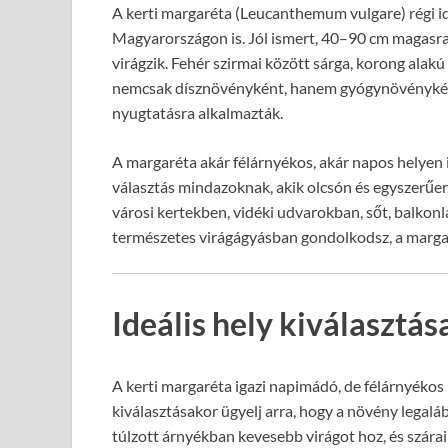
A kerti margaréta (Leucanthemum vulgare) régi 
Magyarországon is. Jól ismert, 40–90 cm magasra
virágzik. Fehér szirmai között sárga, korong alak
nemcsak dísznövényként, hanem gyógynövényként is
nyugtatásra alkalmazták.
A margaréta akár félárnyékos, akár napos helyen is
választás mindazoknak, akik olcsón és egyszerűen
városi kertekben, vidéki udvarokban, sőt, balkonl
természetes virágágyásban gondolkodsz, a margar
Ideális hely kiválasztá
A kerti margaréta igazi napimádó, de félárnyékos h
kiválasztásakor ügyelj arra, hogy a növény legalá
túlzott árnyékban kevesebb virágot hoz, és szár