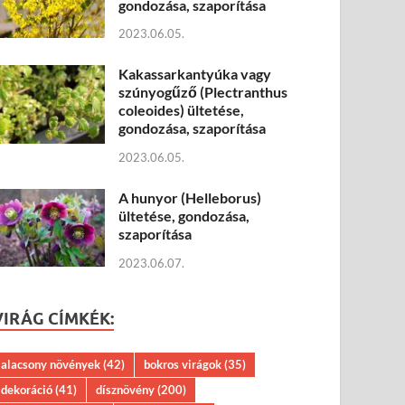
gondozása, szaporítása
2023.06.05.
Kakassarkantyúka vagy
szúnyogűző (Plectranthus
coleoides) ültetése,
gondozása, szaporítása
2023.06.05.
A hunyor (Helleborus)
ültetése, gondozása,
szaporítása
2023.06.07.
VIRÁG CÍMKÉK:
alacsony növények
(42)
bokros virágok
(35)
dekoráció
(41)
dísznövény
(200)