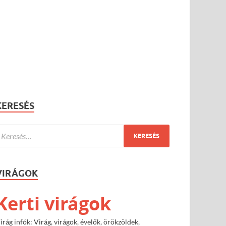
KERESÉS
VIRÁGOK
Kerti virágok
irág infók: Virág, virágok, évelők, örökzöldek,