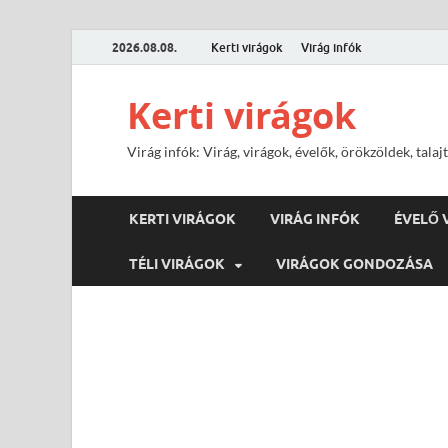
2026.08.08.
Kerti virágok
Virág infók
Kerti virágok
Virág infók: Virág, virágok, évelők, örökzöldek, tal
KERTI VIRÁGOK
VIRÁG INFÓK
ÉVELŐ 
TÉLI VIRÁGOK
VIRÁGOK GONDOZÁSA