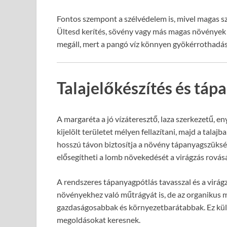
Fontos szempont a szélvédelem is, mivel magas s
Ültesd kerítés, sövény vagy más magas növények k
megáll, mert a pangó víz könnyen gyökérrothadás
Talajelőkészítés és tá
A margaréta a jó vízáteresztő, laza szerkezetű, en
kijelölt területet mélyen fellazítani, majd a talaj
hosszú távon biztosítja a növény tápanyagszükség
elősegítheti a lomb növekedését a virágzás rovás
A rendszeres tápanyagpótlás tavasszal és a virág
növényekhez való műtrágyát is, de az organikus
gazdaságosabbak és környezetbarátabbak. Ez kül
megoldásokat keresnek.