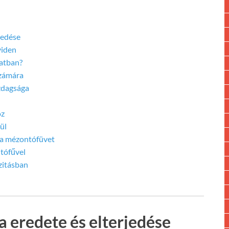
jedése
viden
latban?
számára
azdagsága
oz
ül
k a mézontófüvet
tófűvel
zitásban
 eredete és elterjedése