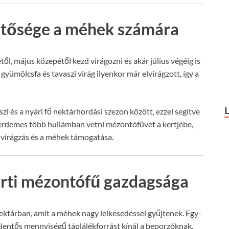
entősége a méhek számára
ől, május közepétől kezd virágozni és akár július végéig is
b gyümölcsfa és tavaszi virág ilyenkor már elvirágzott, így a
zi és a nyári fő nektárhordási szezon között, ezzel segítve
 érdemes több hullámban vetni mézontófüvet a kertjébe,
 virágzás és a méhek támogatása.
kerti mézontófű gazdagsága
ektárban, amit a méhek nagy lelkesedéssel gyűjtenek. Egy-
jelentős mennyiségű táplálékforrást kínál a beporzóknak.