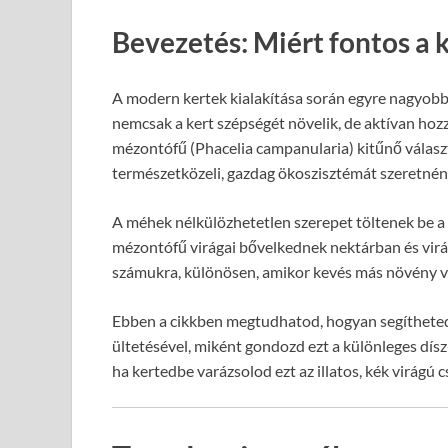
Bevezetés: Miért fontos a
A modern kertek kialakítása során egyre nagyob
nemcsak a kert szépségét növelik, de aktívan hoz
mézontófű (Phacelia campanularia) kitűnő válasz
természetközeli, gazdag ökoszisztémát szeretnén
A méhek nélkülözhetetlen szerepet töltenek be a 
mézontófű virágai bővelkednek nektárban és virá
számukra, különösen, amikor kevés más növény vi
Ebben a cikkben megtudhatod, hogyan segítheted
ültetésével, miként gondozd ezt a különleges dísz
ha kertedbe varázsolod ezt az illatos, kék virágú c