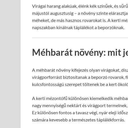
Virágai harang alakúak, élénk kék színűek, és sűr
májustól augusztusig – a növény szinte elárasztj
méheket, de más hasznos rovarokat is. A kerti mé
napszakban kínálnak táplálékot a beporzóknak.
Méhbarát növény: mit je
A méhbarát növény kifejezés olyan virágokat, dís
virágporforrást biztosítanak a beporzó rovarok, 
kulcsfontosságú szerepet töltenek be a kert ökol
A kerti mézontófű különösen kiemelkedik méhbar
nagy mennyiségű nektárt és virágport termelnek, í
Ez különösen fontos a tavasz végi, nyár eleji idő
számára kevesebb a természetes táplálékforrás.