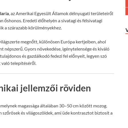
laria
, az Amerikai Egyesült Államok délnyugati területeiről
 őshonos. Eredeti élőhelyén a sivatagi és félsivatagi
dik a szárazabb körülményekhez.
ilágszerte megnőtt, különösen Európa kertjeiben, ahol
t népszerű. Gyors növekedése, igénytelensége és kiváló
ulajdonos és gazdálkodó fedezi fel előnyeit, legyen szó
való telepítéséről.
ikai jellemzői röviden
y, melynek magassága általában 30–50 cm között mozog.
 szőrösek és világoszöldek, ami üde kontrasztot biztosít a