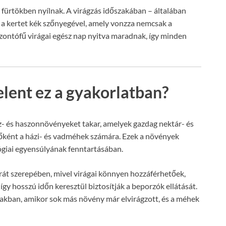
ű fürtökben nyílnak. A virágzás időszakában – általában
a a kertet kék szőnyegével, amely vonzza nemcsak a
zontófű virágai egész nap nyitva maradnak, így minden
lent ez a gyakorlatban?
z- és haszonnövényeket takar, amelyek gazdag nektár- és
főként a házi- és vadméhek számára. Ezek a növények
ógiai egyensúlyának fenntartásában.
át szerepében, mivel virágai könnyen hozzáférhetőek,
gy hosszú időn keresztül biztosítják a beporzók ellátását.
szakban, amikor sok más növény már elvirágzott, és a méhek