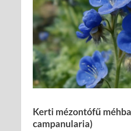
Kerti mézontófű méhbar
campanularia)