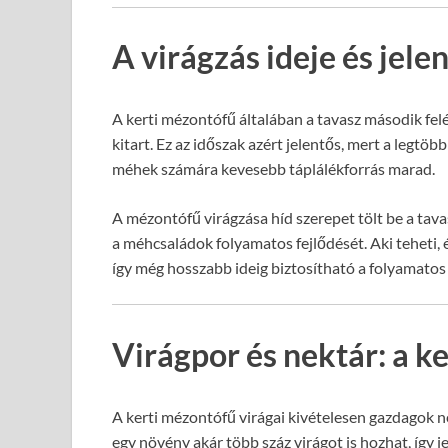
A virágzás ideje és jel
A kerti mézontófű általában a tavasz második felét
kitart. Ez az időszak azért jelentős, mert a legtöb
méhek számára kevesebb táplálékforrás marad.
A mézontófű virágzása híd szerepet tölt be a tavas
a méhcsaládok folyamatos fejlődését. Aki teheti,
így még hosszabb ideig biztosítható a folyamatos
Virágpor és nektár: a 
A kerti mézontófű virágai kivételesen gazdagok n
egy növény akár több száz virágot is hozhat, így 