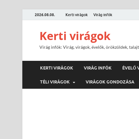
2026.08.08.
Kerti virágok
Virág infók
Kerti virágok
Virág infók: Virág, virágok, évelők, örökzöldek, tal
KERTI VIRÁGOK
VIRÁG INFÓK
ÉVELŐ 
TÉLI VIRÁGOK
VIRÁGOK GONDOZÁSA