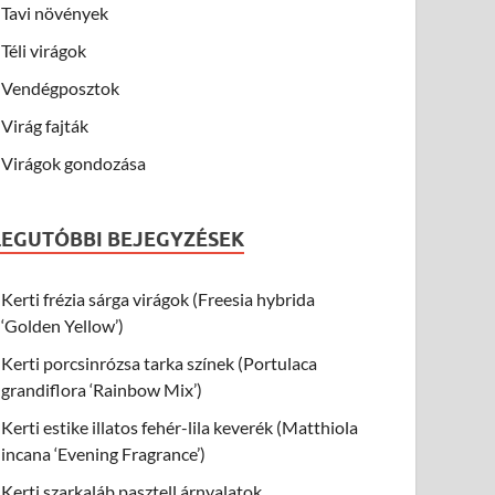
Tavi növények
Téli virágok
Vendégposztok
Virág fajták
Virágok gondozása
LEGUTÓBBI BEJEGYZÉSEK
Kerti frézia sárga virágok (Freesia hybrida
‘Golden Yellow’)
Kerti porcsinrózsa tarka színek (Portulaca
grandiflora ‘Rainbow Mix’)
Kerti estike illatos fehér-lila keverék (Matthiola
incana ‘Evening Fragrance’)
Kerti szarkaláb pasztell árnyalatok