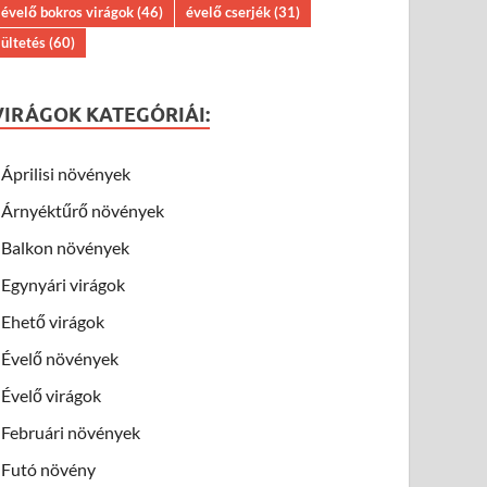
évelő bokros virágok
(46)
évelő cserjék
(31)
ültetés
(60)
VIRÁGOK KATEGÓRIÁI:
Áprilisi növények
Árnyéktűrő növények
Balkon növények
Egynyári virágok
Ehető virágok
Évelő növények
Évelő virágok
Februári növények
Futó növény