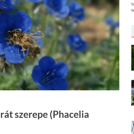
t
t
át szerepe (Phacelia