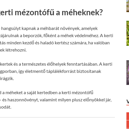
 kerti mézontófű a méheknek?
b hangsúlyt kapnak a méhbarát növények, amelyek
zájárulnak a beporzók, főként a méhek védelméhez. A kerti
tás minden kezdő és haladó kertész számára, ha valóban
ek létrehozni.
kertek és a természetes élőhelyek fenntartásában. A kerti
gporban, így életmentő táplálékforrást biztosítanak
rágzik.
 a méheket a saját kertedben a kerti mézontófű
- és haszonnövényt, valamint milyen plusz előnyökkel jár,
sodát.