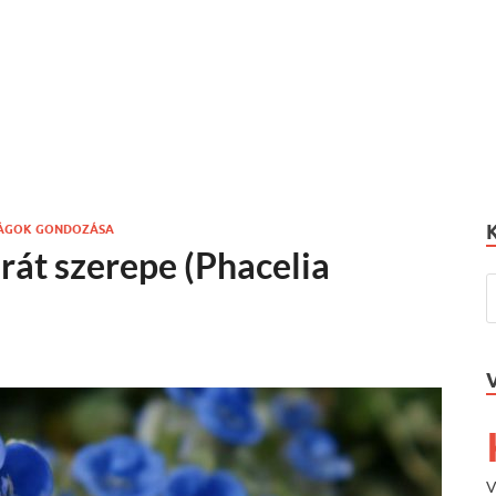
RÁGOK GONDOZÁSA
át szerepe (Phacelia
V