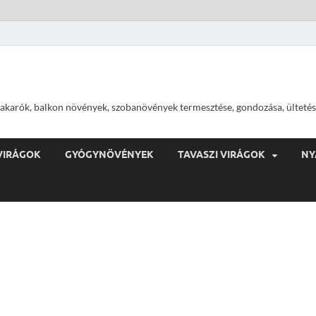
ajtakarók, balkon növények, szobanövények termesztése, gondozása, ültetés
VIRÁGOK
GYÓGYNÖVÉNYEK
TAVASZI VIRÁGOK
NY