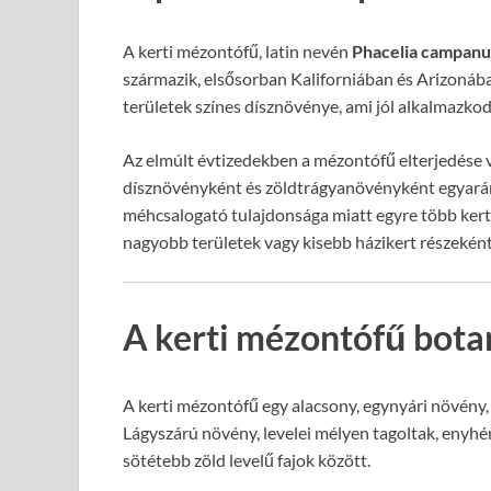
A kerti mézontófű, latin nevén
Phacelia campanu
származik, elsősorban Kaliforniában és Arizonában
területek színes dísznövénye, ami jól alkalmazko
Az elmúlt évtizedekben a mézontófű elterjedése v
dísznövényként és zöldtrágyanövényként egyarán
méhcsalogató tulajdonsága miatt egyre több kertt
nagyobb területek vagy kisebb házikert részeként 
A kerti mézontófű botan
A kerti mézontófű egy alacsony, egynyári növén
Lágyszárú növény, levelei mélyen tagoltak, enyhén
sötétebb zöld levelű fajok között.