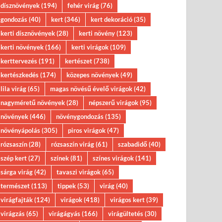
dísznövények
(194)
fehér virág
(76)
gondozás
(40)
kert
(346)
kert dekoráció
(35)
kerti dísznövények
(28)
kerti növény
(123)
kerti növények
(166)
kerti virágok
(109)
kerttervezés
(191)
kertészet
(738)
kertészkedés
(174)
közepes növények
(49)
lila virág
(65)
magas növésű évelő virágok
(42)
nagyméretű növények
(28)
népszerű virágok
(95)
növények
(446)
növénygondozás
(135)
növényápolás
(305)
piros virágok
(47)
rózsaszín
(28)
rózsaszín virág
(61)
szabadidő
(40)
szép kert
(27)
színek
(81)
színes virágok
(141)
sárga virág
(42)
tavaszi virágok
(65)
természet
(113)
tippek
(53)
virág
(40)
virágfajták
(124)
virágok
(418)
virágos kert
(39)
virágzás
(65)
virágágyás
(166)
virágültetés
(30)