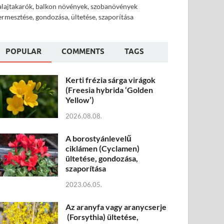
alajtakarók, balkon növények, szobanövények
ermesztése, gondozása, ültetése, szaporítása
POPULAR
COMMENTS
TAGS
Kerti frézia sárga virágok
(Freesia hybrida ‘Golden
Yellow’)
2026.08.08.
A borostyánlevelű
ciklámen (Cyclamen)
ültetése, gondozása,
szaporítása
2023.06.05.
Az aranyfa vagy aranycserje
(Forsythia) ültetése,