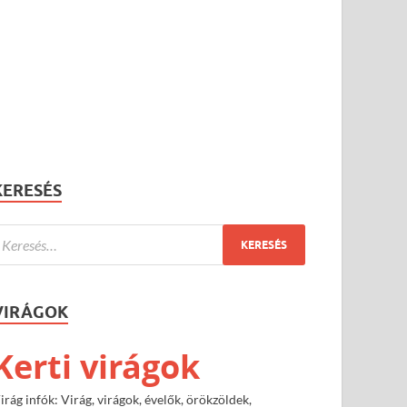
KERESÉS
VIRÁGOK
Kerti virágok
irág infók: Virág, virágok, évelők, örökzöldek,