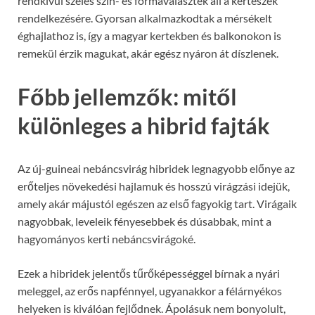
rendkívül széles szín- és formaválaszték áll a kertészek
rendelkezésére. Gyorsan alkalmazkodtak a mérsékelt
éghajlathoz is, így a magyar kertekben és balkonokon is
remekül érzik magukat, akár egész nyáron át díszlenek.
Főbb jellemzők: mitől
különleges a hibrid fajták
Az új-guineai nebáncsvirág hibridek legnagyobb előnye az
erőteljes növekedési hajlamuk és hosszú virágzási idejük,
amely akár májustól egészen az első fagyokig tart. Virágaik
nagyobbak, leveleik fényesebbek és dúsabbak, mint a
hagyományos kerti nebáncsvirágoké.
Ezek a hibridek jelentős tűrőképességgel bírnak a nyári
meleggel, az erős napfénnyel, ugyanakkor a félárnyékos
helyeken is kiválóan fejlődnek. Ápolásuk nem bonyolult,