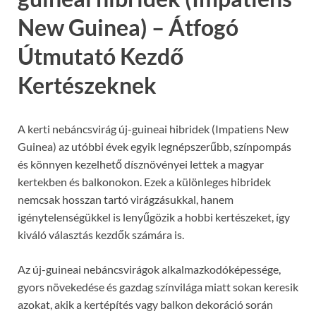
New Guinea) – Átfogó
Útmutató Kezdő
Kertészeknek
A kerti nebáncsvirág új-guineai hibridek (Impatiens New
Guinea) az utóbbi évek egyik legnépszerűbb, színpompás
és könnyen kezelhető dísznövényei lettek a magyar
kertekben és balkonokon. Ezek a különleges hibridek
nemcsak hosszan tartó virágzásukkal, hanem
igénytelenségükkel is lenyűgözik a hobbi kertészeket, így
kiváló választás kezdők számára is.
Az új-guineai nebáncsvirágok alkalmazkodóképessége,
gyors növekedése és gazdag színvilága miatt sokan keresik
azokat, akik a kertépítés vagy balkon dekoráció során