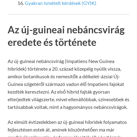
Gyakran ismételt kérdések (GYIK)
Az új-guineai nebáncsvirág
eredete és története
Az új-guineai nebáncsvirág (Impatiens New Guinea
hibridek) története a 20. század közepéig nyúlik vissza,
amikor botanikusok és nemesítők a délkelet-ázsiai Új-
Guinea szigetéről származó vadon élő Impatiens fajokat
kezdték keresztezni. Az első hibrid fajták gyorsan
elterjedtek világszerte, mivel ellenállóbbak, színesebbek és
tartósabbak voltak, mint a hagyományos nebáncsvirágok.
Az elmúlt évtizedekben az új-guineai hibridek folyamatos
fejlesztésen estek át, aminek köszönhetően ma már