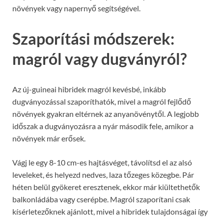
növények vagy napernyő segítségével.
Szaporítási módszerek:
magról vagy dugványról?
Az új-guineai hibridek magról kevésbé, inkább
dugványozással szaporíthatók, mivel a magról fejlődő
növények gyakran eltérnek az anyanövénytől. A legjobb
időszak a dugványozásra a nyár második fele, amikor a
növények már erősek.
Vágj le egy 8-10 cm-es hajtásvéget, távolítsd el az alsó
leveleket, és helyezd nedves, laza tőzeges közegbe. Pár
héten belül gyökeret eresztenek, ekkor már kiültethetők
balkonládába vagy cserépbe. Magról szaporítani csak
kísérletezőknek ajánlott, mivel a hibridek tulajdonságai így