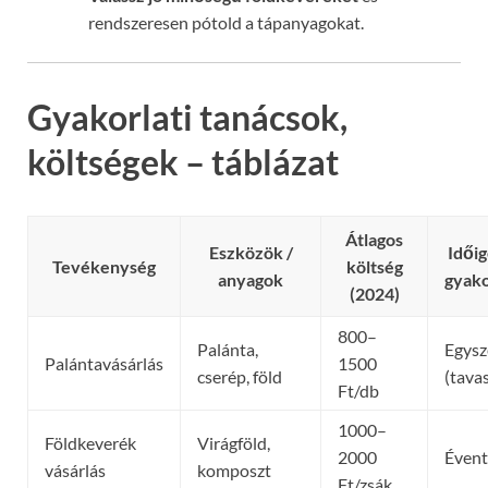
rendszeresen pótold a tápanyagokat.
Gyakorlati tanácsok,
költségek – táblázat
Átlagos
Eszközök /
Időig
Tevékenység
költség
anyagok
gyako
(2024)
800–
Palánta,
Egysz
Palántavásárlás
1500
cserép, föld
(tavas
Ft/db
1000–
Földkeverék
Virágföld,
2000
Évent
vásárlás
komposzt
Ft/zsák