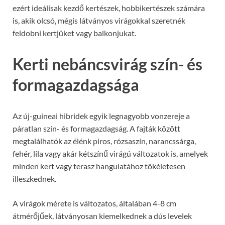
ezért ideálisak kezdő kertészek, hobbikertészek számára
is, akik olcsó, mégis látványos virágokkal szeretnék
feldobni kertjüket vagy balkonjukat.
Kerti nebáncsvirág szín- és
formagazdagsága
Az új-guineai hibridek egyik legnagyobb vonzereje a
páratlan szín- és formagazdagság. A fajták között
megtalálhatók az élénk piros, rózsaszín, narancssárga,
fehér, lila vagy akár kétszínű virágú változatok is, amelyek
minden kert vagy terasz hangulatához tökéletesen
illeszkednek.
A virágok mérete is változatos, általában 4-8 cm
átmérőjűek, látványosan kiemelkednek a dús levelek