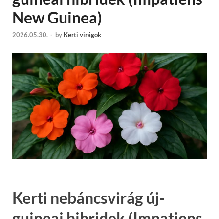
New Guinea)
2026.05.30.
-
by
Kerti virágok
Kerti nebáncsvirág új-
guineai hibridek (Impatiens