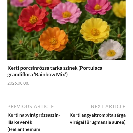
Kerti porcsinrózsa tarka színek (Portulaca
grandiflora ‘Rainbow Mix’)
2026.08.08.
PREVIOUS ARTICLE
NEXT ARTICLE
Kerti napvirág rózsaszín-
Kerti angyaltrombita sárga
lila keverék
virágai (Brugmansia aurea)
(Helianthemum