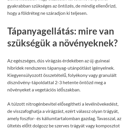
gyakrabban szükséges az öntözés, de mindig ellenőrizd,
hogy a földréteg ne száradjon ki teljesen.
Tápanyagellátás: mire van
szükségük a növényeknek?
Az egészséges, dús virágzás érdekében az új-guineai
hibridek rendszeres tápanyag-utánpótlást igényelnek.
Kiegyensúlyozott összetételű, folyékony vagy granulált
dísznövény-tápoldattal 2-3 hetente öntözd meg a
növényeket a vegetációs időszakban.
A túlzott nitrogénbevitel elősegítheti a levélnövekedést,
de visszafoghatja a virágzást, ezért válassz olyan trágyát,
amely foszfor- és káliumtartalomban gazdag. Tavasszal, az
ültetés előtt dolgozz be szerves trágyát vagy komposztot