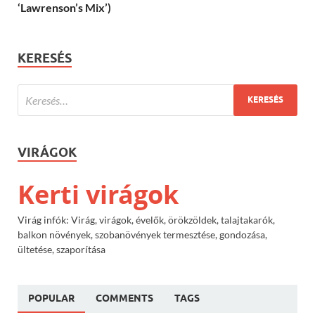
‘Lawrenson’s Mix’)
KERESÉS
VIRÁGOK
Kerti virágok
Virág infók: Virág, virágok, évelők, örökzöldek, talajtakarók,
balkon növények, szobanövények termesztése, gondozása,
ültetése, szaporítása
POPULAR
COMMENTS
TAGS