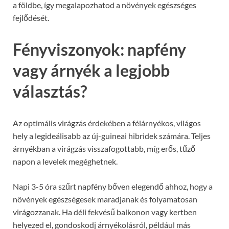
a földbe, így megalapozhatod a növények egészséges
fejlődését.
Fényviszonyok: napfény
vagy árnyék a legjobb
választás?
Az optimális virágzás érdekében a félárnyékos, világos
hely a legideálisabb az új-guineai hibridek számára. Teljes
árnyékban a virágzás visszafogottabb, míg erős, tűző
napon a levelek megéghetnek.
Napi 3-5 óra szűrt napfény bőven elegendő ahhoz, hogy a
növények egészségesek maradjanak és folyamatosan
virágozzanak. Ha déli fekvésű balkonon vagy kertben
helyezed el, gondoskodj árnyékolásról, például más