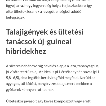
figyelj arra, hogy legyen elég hely a terjeszkedésre, így
elkerülhetők lesznek a levegőtlenségből adódó
betegségek.
Talajigények és ültetési
tanácsok új-guineai
hibridekhez
A sikeres nebáncsvirág nevelés alapja a laza, tápanyagdús,
jó vízáteresztő talaj. Az ideális pH-érték enyhén savas (pH
5,8–6,5), de a legtöbb kerti virágföld megfelel. Kerüld az
agyagos, túl kötött, pangó vizes talajt, mert ezekben a
gyökerek könnyen rothadnak.
Ültetéskor javasolt egy kevés komposztot vagy érett