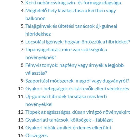
Kerti nebáncsvirág szín- és formagazdagsága
Megfelelő hely kiválasztása a kertben vagy
balkonon
Talajigények és ültetési tanácsok új-guineai
hibridekhez
Locsolási igények: hogyan öntözzük a hibrideket?
Tápanyagellátás: mire van szükségük a
növényeknek?
Fényviszonyok: napfény vagy árnyék a legjobb
választás?
Szaporítási módszerek: magról vagy dugványról?
Gyakori betegségek és kártevők elleni védekezés
Új-guineai hibridek társítása más kerti
növényekkel
Tippek az egészséges, dúsan virágzó növényekért
Gyakorlati tanácsok, költségek – táblázat
Gyakori hibák, amiket érdemes elkerülni
Összegzés