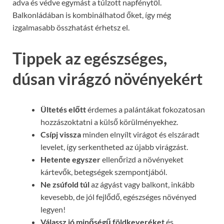
adva és védve egymást a túlzott napfénytől.
Balkonládában is kombinálhatod őket, így még
izgalmasabb összhatást érhetsz el.
Tippek az egészséges,
dúsan virágzó növényekért
Ültetés előtt
érdemes a palántákat fokozatosan
hozzászoktatni a külső körülményekhez.
Csípj vissza
minden elnyílt virágot és elszáradt
levelet, így serkentheted az újabb virágzást.
Hetente egyszer
ellenőrizd a növényeket
kártevők, betegségek szempontjából.
Ne zsúfold túl
az ágyást vagy balkont, inkább
kevesebb, de jól fejlődő, egészséges növényed
legyen!
Válassz jó minőségű földkeveréket
és