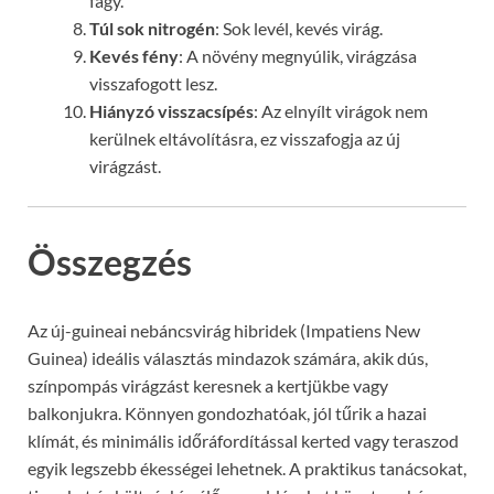
fagy.
Túl sok nitrogén
: Sok levél, kevés virág.
Kevés fény
: A növény megnyúlik, virágzása
visszafogott lesz.
Hiányzó visszacsípés
: Az elnyílt virágok nem
kerülnek eltávolításra, ez visszafogja az új
virágzást.
Összegzés
Az új-guineai nebáncsvirág hibridek (Impatiens New
Guinea) ideális választás mindazok számára, akik dús,
színpompás virágzást keresnek a kertjükbe vagy
balkonjukra. Könnyen gondozhatóak, jól tűrik a hazai
klímát, és minimális időráfordítással kerted vagy teraszod
egyik legszebb ékességei lehetnek. A praktikus tanácsokat,