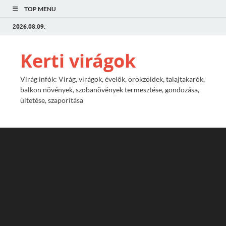
TOP MENU
2026.08.09.
Kerti virágok
Virág infók: Virág, virágok, évelők, örökzöldek, talajtakarók,
balkon növények, szobanövények termesztése, gondozása,
ültetése, szaporítása