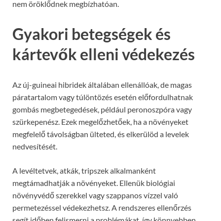
nem öröklődnek megbízhatóan.
Gyakori betegségek és
kártevők elleni védekezés
Az új-guineai hibridek általában ellenállóak, de magas
páratartalom vagy túlöntözés esetén előfordulhatnak
gombás megbetegedések, például peronoszpóra vagy
szürkepenész. Ezek megelőzhetőek, ha a növényeket
megfelelő távolságban ülteted, és elkerülöd a levelek
nedvesítését.
A levéltetvek, atkák, tripszek alkalmanként
megtámadhatják a növényeket. Ellenük biológiai
növényvédő szerekkel vagy szappanos vízzel való
permetezéssel védekezhetsz. A rendszeres ellenőrzés
segít időben felismerni a problémákat, így könnyebben