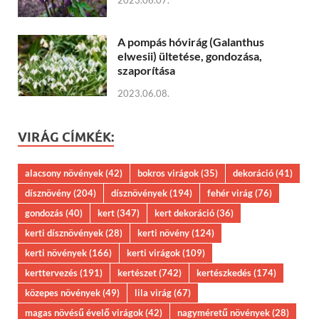
2023.06.07.
A pompás hóvirág (Galanthus
elwesii) ültetése, gondozása,
szaporítása
2023.06.08.
VIRÁG CÍMKÉK:
alacsony növények
(42)
bokros virágok
(35)
dekoráció
(41)
dísznövény
(204)
dísznövények
(194)
fehér virág
(76)
gondozás
(40)
kert
(347)
kert dekoráció
(36)
kerti dísznövények
(28)
kerti növény
(124)
kerti növények
(166)
kerti virágok
(109)
kerttervezés
(191)
kertészet
(742)
kertészkedés
(174)
közepes növények
(49)
lila virág
(67)
magas növésű évelő virágok
(42)
nagyméretű növények
(28)