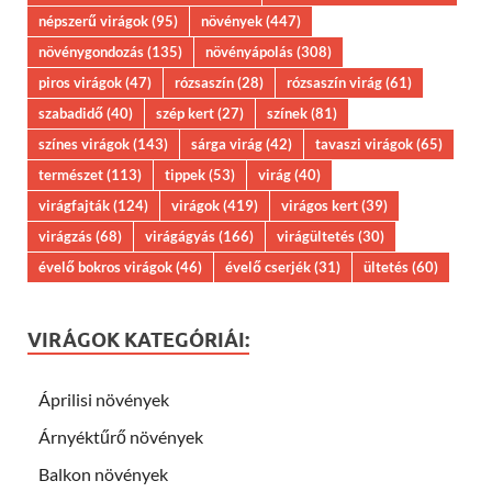
népszerű virágok
(95)
növények
(447)
növénygondozás
(135)
növényápolás
(308)
piros virágok
(47)
rózsaszín
(28)
rózsaszín virág
(61)
szabadidő
(40)
szép kert
(27)
színek
(81)
színes virágok
(143)
sárga virág
(42)
tavaszi virágok
(65)
természet
(113)
tippek
(53)
virág
(40)
virágfajták
(124)
virágok
(419)
virágos kert
(39)
virágzás
(68)
virágágyás
(166)
virágültetés
(30)
évelő bokros virágok
(46)
évelő cserjék
(31)
ültetés
(60)
VIRÁGOK KATEGÓRIÁI:
Áprilisi növények
Árnyéktűrő növények
Balkon növények