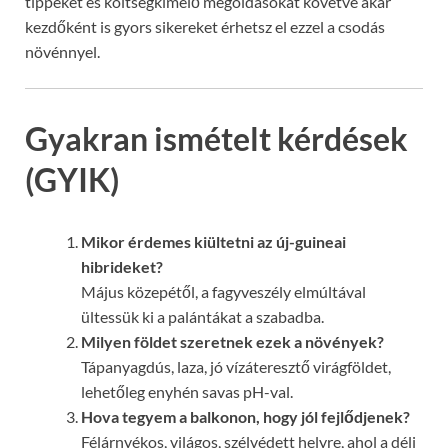
tippeket és költségkímélő megoldásokat követve akár
kezdőként is gyors sikereket érhetsz el ezzel a csodás
növénnyel.
Gyakran ismételt kérdések
(GYIK)
Mikor érdemes kiültetni az új-guineai
hibrideket?
Május közepétől, a fagyveszély elmúltával
ültessük ki a palántákat a szabadba.
Milyen földet szeretnek ezek a növények?
Tápanyagdús, laza, jó vízáteresztő virágföldet,
lehetőleg enyhén savas pH-val.
Hova tegyem a balkonon, hogy jól fejlődjenek?
Félárnyékos, világos, szélvédett helyre, ahol a déli