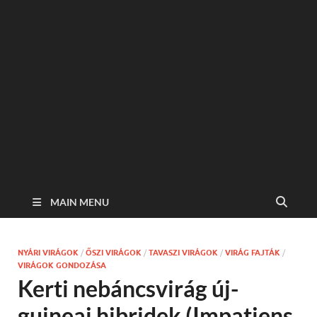
MAIN MENU
NYÁRI VIRÁGOK
/
ŐSZI VIRÁGOK
/
TAVASZI VIRÁGOK
/
VIRÁG FAJTÁK
/
VIRÁGOK GONDOZÁSA
Kerti nebáncsvirág új-
guineai hibridek (Impatiens