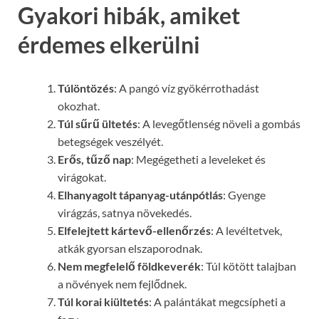
Gyakori hibák, amiket
érdemes elkerülni
Túlöntözés
: A pangó víz gyökérrothadást
okozhat.
Túl sűrű ültetés
: A levegőtlenség növeli a gombás
betegségek veszélyét.
Erős, tűző nap
: Megégetheti a leveleket és
virágokat.
Elhanyagolt tápanyag-utánpótlás
: Gyenge
virágzás, satnya növekedés.
Elfelejtett kártevő-ellenőrzés
: A levéltetvek,
atkák gyorsan elszaporodnak.
Nem megfelelő földkeverék
: Túl kötött talajban
a növények nem fejlődnek.
Túl korai kiültetés
: A palántákat megcsípheti a