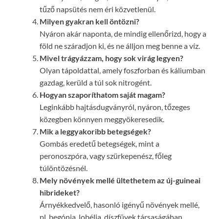
tűző napsütés nem éri közvetlenül.
Milyen gyakran kell öntözni?
Nyáron akár naponta, de mindig ellenőrizd, hogy a
föld ne száradjon ki, és ne álljon meg benne a víz.
Mivel trágyázzam, hogy sok virág legyen?
Olyan tápoldattal, amely foszforban és káliumban
gazdag, kerüld a túl sok nitrogént.
Hogyan szaporíthatom saját magam?
Leginkább hajtásdugványról, nyáron, tőzeges
közegben könnyen meggyökeresedik.
Mik a leggyakoribb betegségek?
Gombás eredetű betegségek, mint a
peronoszpóra, vagy szürkepenész, főleg
túlöntözésnél.
Mely növények mellé ültethetem az új-guineai
hibrideket?
Árnyékkedvelő, hasonló igényű növények mellé,
pl. begónia, lobélia, díszfüvek társaságában.