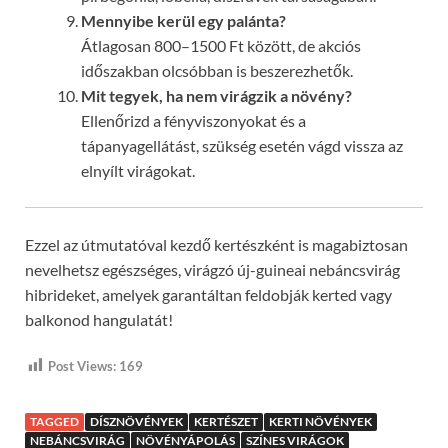
Mennyibe kerül egy palánta?
Átlagosan 800–1500 Ft között, de akciós
időszakban olcsóbban is beszerezhetők.
Mit tegyek, ha nem virágzik a növény?
Ellenőrizd a fényviszonyokat és a
tápanyagellátást, szükség esetén vágd vissza az
elnyílt virágokat.
Ezzel az útmutatóval kezdő kertészként is magabiztosan
nevelhetsz egészséges, virágzó új-guineai nebáncsvirág
hibrideket, amelyek garantáltan feldobják kerted vagy
balkonod hangulatát!
Post Views:
169
TAGGED
DÍSZNÖVÉNYEK
KERTÉSZET
KERTI NÖVÉNYEK
NEBÁNCSVIRÁG
NÖVÉNYÁPOLÁS
SZÍNES VIRÁGOK