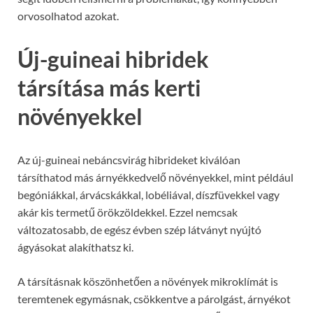
orvosolhatod azokat.
Új-guineai hibridek
társítása más kerti
növényekkel
Az új-guineai nebáncsvirág hibrideket kiválóan
társíthatod más árnyékkedvelő növényekkel, mint például
begóniákkal, árvácskákkal, lobéliával, díszfüvekkel vagy
akár kis termetű örökzöldekkel. Ezzel nemcsak
változatosabb, de egész évben szép látványt nyújtó
ágyásokat alakíthatsz ki.
A társításnak köszönhetően a növények mikroklímát is
teremtenek egymásnak, csökkentve a párolgást, árnyékot