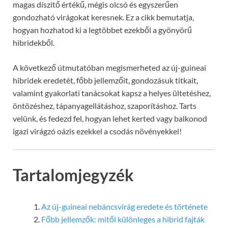
magas díszítő értékű, mégis olcsó és egyszerűen
gondozható virágokat keresnek. Ez a cikk bemutatja,
hogyan hozhatod ki a legtöbbet ezekből a gyönyörű
hibridekből.
A következő útmutatóban megismerheted az új-guineai
hibridek eredetét, főbb jellemzőit, gondozásuk titkait,
valamint gyakorlati tanácsokat kapsz a helyes ültetéshez,
öntözéshez, tápanyagellátáshoz, szaporításhoz. Tarts
velünk, és fedezd fel, hogyan lehet kerted vagy balkonod
igazi virágzó oázis ezekkel a csodás növényekkel!
Tartalomjegyzék
Az új-guineai nebáncsvirág eredete és története
Főbb jellemzők: mitől különleges a hibrid fajták