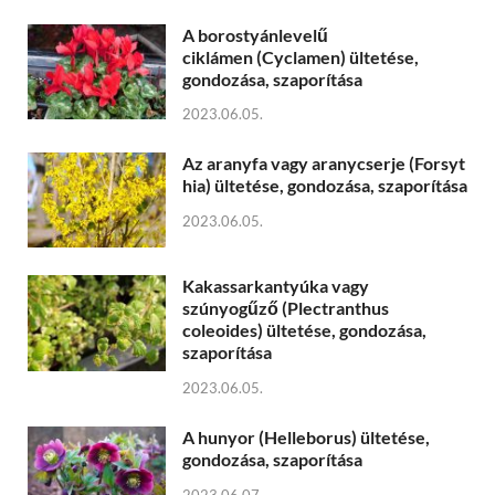
A borostyánlevelű
ciklámen (Cyclamen) ültetése,
gondozása, szaporítása
2023.06.05.
Az aranyfa vagy aranycserje (Forsyt
hia) ültetése, gondozása, szaporítása
2023.06.05.
Kakassarkantyúka vagy
szúnyogűző (Plectranthus
coleoides) ültetése, gondozása,
szaporítása
2023.06.05.
A hunyor (Helleborus) ültetése,
gondozása, szaporítása