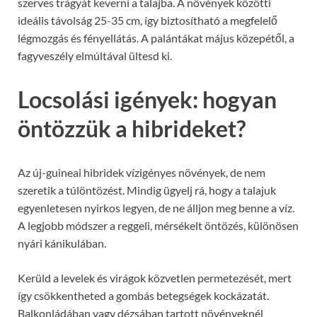
szerves trágyát keverni a talajba. A növények közötti
ideális távolság 25-35 cm, így biztosítható a megfelelő
légmozgás és fényellátás. A palántákat május közepétől, a
fagyveszély elmúltával ültesd ki.
Locsolási igények: hogyan
öntözzük a hibrideket?
Az új-guineai hibridek vízigényes növények, de nem
szeretik a túlöntözést. Mindig ügyelj rá, hogy a talajuk
egyenletesen nyirkos legyen, de ne álljon meg benne a víz.
A legjobb módszer a reggeli, mérsékelt öntözés, különösen
nyári kánikulában.
Kerüld a levelek és virágok közvetlen permetezését, mert
így csökkentheted a gombás betegségek kockázatát.
Balkonládában vagy dézsában tartott növényeknél