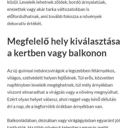
közül. Leveleik lehetnek zöldek, bordó árnyalatúak,
erezettek vagy akár tarka változatokban is
előfordulhatnak, ami tovább fokozza a növények
dekoratív értékét.
Megfelelő hely kiválasztása
a kertben vagy balkonon
Az új-guineai nebáncsvirágok a legszebben félárnyékos,
világos, szélvédett helyen fejlődnek. Túl erős, közvetlen
napfényben leveleik megéghetnek, túl mély árnyékban
viszont elmaradhat a virágzás vagy a növény megnyúlhat.
Ezért olyan helyet válassz, ahol reggel vagy késő délután
éri a nap, de a legforróbb órákban árnyékban van.
Balkonládában, dézsában vagy virágágyásban egyaránt jól
tarthatók. Ha több növényt telepítesz egymás mellé,