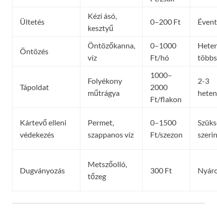
Kézi ásó,
Ültetés
0–200 Ft
Évent
kesztyű
Öntözőkanna,
0–1000
Hete
Öntözés
víz
Ft/hó
többs
1000–
Folyékony
2-3
Tápoldat
2000
műtrágya
heten
Ft/flakon
Kártevő elleni
Permet,
0–1500
Szüks
védekezés
szappanos víz
Ft/szezon
szeri
Metszőolló,
Dugványozás
300 Ft
Nyár
tőzeg