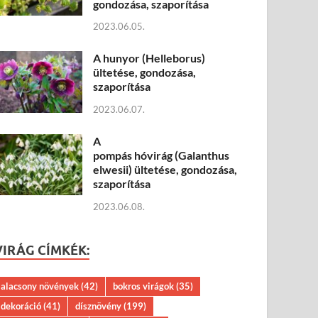
gondozása, szaporítása
2023.06.05.
A hunyor (Helleborus)
ültetése, gondozása,
szaporítása
2023.06.07.
A
pompás hóvirág (Galanthus
elwesii) ültetése, gondozása,
szaporítása
2023.06.08.
VIRÁG CÍMKÉK:
alacsony növények
(42)
bokros virágok
(35)
dekoráció
(41)
dísznövény
(199)