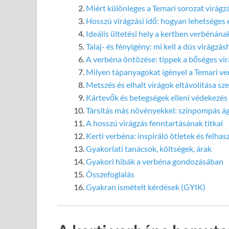
Miért különleges a Temari sorozat virágz
Hosszú virágzási idő: hogyan lehetséges 
Ideális ültetési hely a kertben verbénána
Talaj- és fényigény: mi kell a dús virágzás
A verbéna öntözése: tippek a bőséges vi
Milyen tápanyagokat igényel a Temari ve
Metszés és elhalt virágok eltávolítása sz
Kártevők és betegségek elleni védekezés
Társítás más növényekkel: színpompás á
A hosszú virágzás fenntartásának titkai
Kerti verbéna: inspiráló ötletek és felhas
Gyakorlati tanácsok, költségek, árak
Gyakori hibák a verbéna gondozásában
Összefoglalás
Gyakran ismételt kérdések (GYIK)