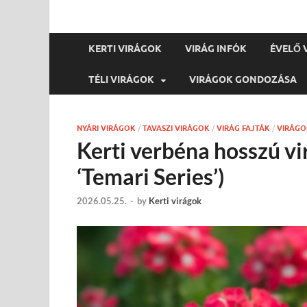
KERTI VIRÁGOK
VIRÁG INFÓK
ÉVELŐ 
TÉLI VIRÁGOK
VIRÁGOK GONDOZÁSA
NYÁRI VIRÁGOK
/
TAVASZI VIRÁGOK
/
VIRÁG FAJTÁK
/
VIRÁG
Kerti verbéna hosszú v
‘Temari Series’)
2026.05.25.
-
by
Kerti virágok