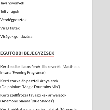
Tavi növények
Téli virágok
Vendégposztok
Virág fajták
Virágok gondozása
LEGUTÓBBI BEJEGYZÉSEK
Kerti estike illatos fehér-lila keverék (Matthiola
incana ‘Evening Fragrance’)
Kerti szarkaláb pasztell árnyalatok
(Delphinium ‘Magic Fountains Mix’)
Kerti szellőrózsa tavaszi kék árnyalatok
(Anemone blanda ‘Blue Shades’)
Kerti méhbalzsam piros árnyalatok (Monarda