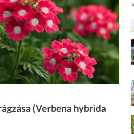
t
irágzása (Verbena hybrida