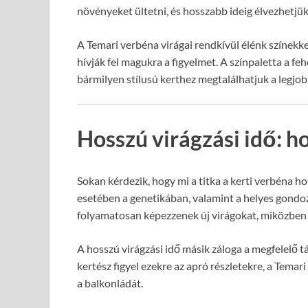
növényeket ültetni, és hosszabb ideig élvezhetjük
A Temari verbéna virágai rendkívül élénk színek
hívják fel magukra a figyelmet. A színpaletta a fehér
bármilyen stílusú kerthez megtalálhatjuk a legjobb
Hosszú virágzási idő: h
Sokan kérdezik, hogy mi a titka a kerti verbéna h
esetében a genetikában, valamint a helyes gondozá
folyamatosan képezzenek új virágokat, miközben a
A hosszú virágzási idő másik záloga a megfelelő t
kertész figyel ezekre az apró részletekre, a Temari
a balkonládát.