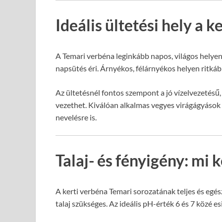
Ideális ültetési hely a
A Temari verbéna leginkább napos, világos helyen 
napsütés éri. Árnyékos, félárnyékos helyen ritkább
Az ültetésnél fontos szempont a jó vízelvezetésű,
vezethet. Kiválóan alkalmas vegyes virágágyások 
nevelésre is.
Talaj- és fényigény: mi 
A kerti verbéna Temari sorozatának teljes és egé
talaj szükséges. Az ideális pH-érték 6 és 7 közé 