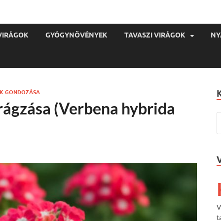
VIRÁGOK
GYÓGYNÖVÉNYEK
TAVASZI VIRÁGOK
NY
OK GONDOZÁSA
irágzása (Verbena hybrida
V
t