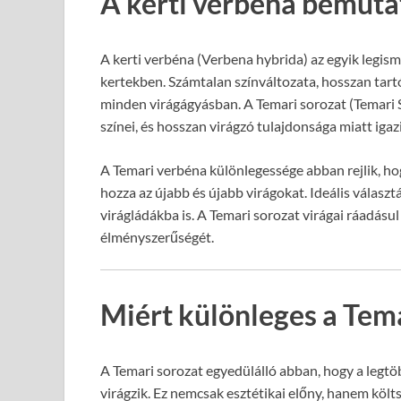
A kerti verbéna bemuta
A kerti verbéna (Verbena hybrida) az egyik legis
kertekben. Számtalan színváltozata, hosszan tartó
minden virágágyásban. A Temari sorozat (Temari Se
színei, és hosszan virágzó tulajdonsága miatt igazi
A Temari verbéna különlegessége abban rejlik, ho
hozza az újabb és újabb virágokat. Ideális válasz
virágládákba is. A Temari sorozat virágai ráadásul 
élményszerűségét.
Miért különleges a Tema
A Temari sorozat egyedülálló abban, hogy a legtöb
virágzik. Ez nemcsak esztétikai előny, hanem költ