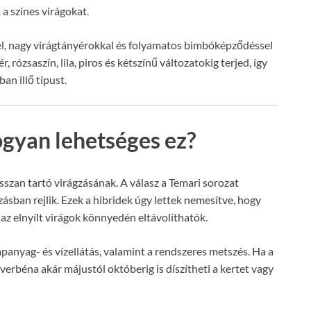
 a színes virágokat.
kel, nagy virágtányérokkal és folyamatos bimbóképződéssel
, rózsaszín, lila, piros és kétszínű változatokig terjed, így
an illő típust.
ogyan lehetséges ez?
osszan tartó virágzásának. A válasz a Temari sorozat
sban rejlik. Ezek a hibridek úgy lettek nemesítve, hogy
z elnyílt virágok könnyedén eltávolíthatók.
ápanyag- és vízellátás, valamint a rendszeres metszés. Ha a
 verbéna akár májustól októberig is díszítheti a kertet vagy