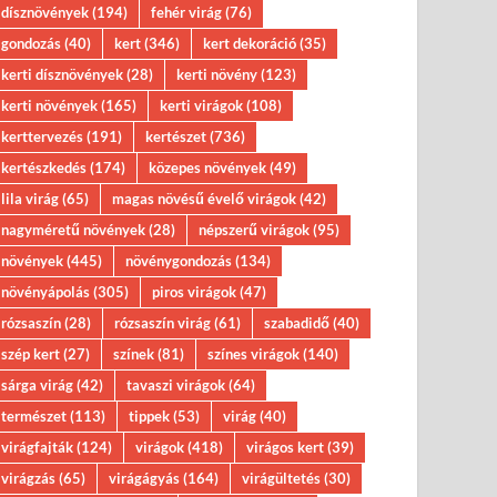
dísznövények
(194)
fehér virág
(76)
gondozás
(40)
kert
(346)
kert dekoráció
(35)
kerti dísznövények
(28)
kerti növény
(123)
kerti növények
(165)
kerti virágok
(108)
kerttervezés
(191)
kertészet
(736)
kertészkedés
(174)
közepes növények
(49)
lila virág
(65)
magas növésű évelő virágok
(42)
nagyméretű növények
(28)
népszerű virágok
(95)
növények
(445)
növénygondozás
(134)
növényápolás
(305)
piros virágok
(47)
rózsaszín
(28)
rózsaszín virág
(61)
szabadidő
(40)
szép kert
(27)
színek
(81)
színes virágok
(140)
sárga virág
(42)
tavaszi virágok
(64)
természet
(113)
tippek
(53)
virág
(40)
virágfajták
(124)
virágok
(418)
virágos kert
(39)
virágzás
(65)
virágágyás
(164)
virágültetés
(30)