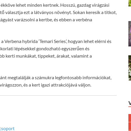
i ékköve lehet minden kertnek. Hosszú, gazdag virágzási
tő választja ezt a látványos növényt. Sokan keresik a titkot,
gágyást varázsolni a kertbe, és ebben a verbéna
 Verbena hybrida ‘Temari Series’, hogyan lehet elérni és
yakorlati lépésekkel gondozható egyszerűen és
 kerti munkákat, tippeket, árakat, valamint a
ránt megtalálják a számukra legfontosabb információkat,
rágozzon, és a kert igazi attrakciójává váljon.
acsoport