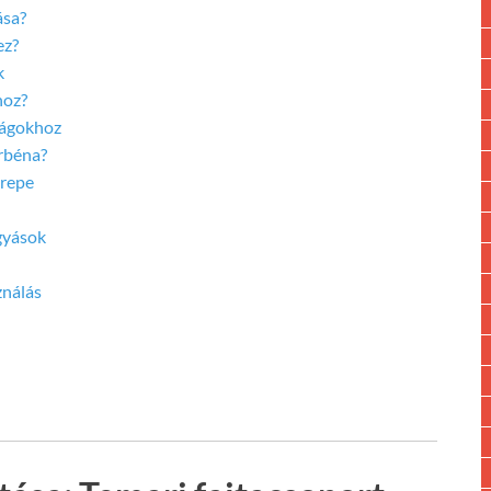
ása?
ez?
k
hoz?
rágokhoz
rbéna?
erepe
gyások
ználás