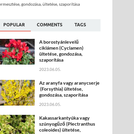
ermesztése, gondozása, ültetése, szaporítása
POPULAR
COMMENTS
TAGS
A borostyánlevelű
ciklámen (Cyclamen)
ültetése, gondozása,
szaporítása
2023.06.05.
Az aranyfa vagy aranycserje
(Forsythia) ültetése,
gondozása, szaporítása
2023.06.05.
Kakassarkantyúka vagy
szúnyogűző (Plectranthus
coleoides) ültetése,