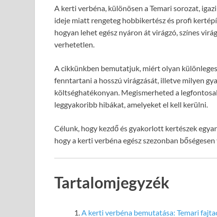
A kerti verbéna, különösen a Temari sorozat, igaz
ideje miatt rengeteg hobbikertész és profi kertépí
hogyan lehet egész nyáron át virágzó, színes virá
verhetetlen.
A cikkünkben bemutatjuk, miért olyan különleges a
fenntartani a hosszú virágzását, illetve milyen g
költséghatékonyan. Megismerheted a legfontosabb
leggyakoribb hibákat, amelyeket el kell kerülni.
Célunk, hogy kezdő és gyakorlott kertészek egya
hogy a kerti verbéna egész szezonban bőségesen vi
Tartalomjegyzék
A kerti verbéna bemutatása: Temari fajt