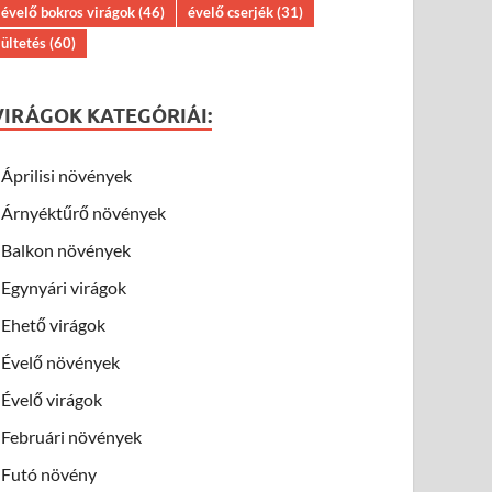
évelő bokros virágok
(46)
évelő cserjék
(31)
ültetés
(60)
VIRÁGOK KATEGÓRIÁI:
Áprilisi növények
Árnyéktűrő növények
Balkon növények
Egynyári virágok
Ehető virágok
Évelő növények
Évelő virágok
Februári növények
Futó növény