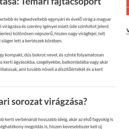
tása: Temari fajtacsoport
mertebb és legkedveltebb egynyári és évelő virág a magyar
 virágzása és szerény igényei miatt üde színfoltot jelent
ries) különösen népszerű, hiszen nagy virágfejei, telt
 sláger lett a kertészek körében.
gy kompakt, dús bokrot nevel, és szinte folyamatosan
tás kerti ágyásokba, szegélyekbe, balkonládába vagy akár
illatosak, ami tovább növeli a díszítőértékét és a kert
ri sorozat virágzása?
b kerti verbénánál hosszabb ideig, akár az első fagyokig is
séghatékony megoldás is, hiszen kevesebbszer kell új