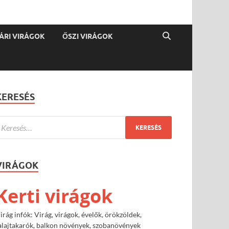
ÁRI VIRÁGOK
ŐSZI VIRÁGOK
KERESÉS
VIRÁGOK
Kerti virágok
irág infók: Virág, virágok, évelők, örökzöldek,
alajtakarók, balkon növények, szobanövények