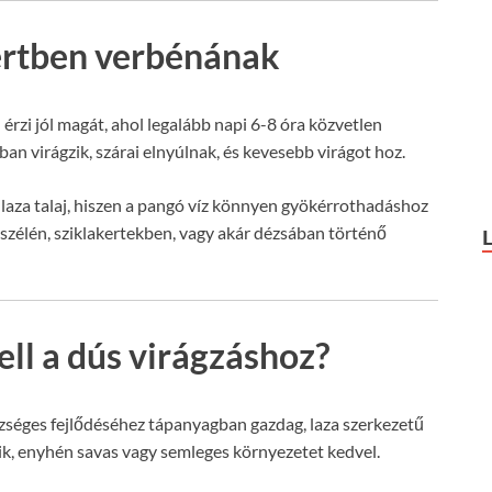
 kertben verbénának
érzi jól magát, ahol legalább napi 6-8 óra közvetlen
an virágzik, szárai elnyúlnak, és kevesebb virágot hoz.
 laza talaj, hiszen a pangó víz könnyen gyökérrothadáshoz
szélén, sziklakertekben, vagy akár dézsában történő
kell a dús virágzáshoz?
szséges fejlődéséhez tápanyagban gazdag, laza szerkezetű
esik, enyhén savas vagy semleges környezetet kedvel.