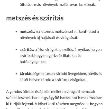
ültetése más növények mellé rovarriasztónak.
metszés és szárítás
metszés:
rendszeres metszéssel serkentheted a
növények új hajtásait és virágzását.
szárítás:
a friss virágokat szellős, árnyékos helyen
szárítsd, hogy megőrizzék illatukat és
hatóanyagaikat.
tárolás:
légmentesen záródó üvegekben, hűvös és
sötét helyen tárold a szárított virágokat.
A gondos ültetés és ápolás mellett a virágaid nemcsak
szépek lesznek, hanem
gyógyító hatásukat is maximálisan
ki tudják fejteni
. A következő részben megnézzük,
hogyan