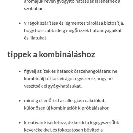
aromájuk révén gyógyító hatásúak is lehetnek a
szobában.
virágok szárítása és légmentes tárolása biztosítja,
hogy hosszabb ideig megőrizzék hatóanyagaikat
és illatukat.
tippek a kombináláshoz
figyelj az ízek és hatások összehangolására: ne
kombinálj túl sok virágot egyszerre, hogy ne
veszítsék el gyógyhatásukat.
mindig ellenőrizd az allergiás reakciókat,
különösen új kombinációk kipróbálásakor.
kreatívan kísérletezz, de kezdd a legegyszerűbb
keverékekkel, és fokozatosan bővítsd a