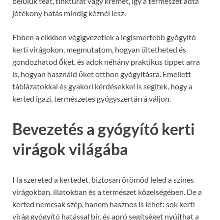
belőlük teát, tinktúrát vagy krémet, így a természet adta
jótékony hatás mindig kéznél lesz.
Ebben a cikkben végigvezetlek a legismertebb gyógyító
kerti virágokon, megmutatom, hogyan ültetheted és
gondozhatod őket, és adok néhány praktikus tippet arra
is, hogyan használd őket otthon gyógyításra. Emellett
táblázatokkal és gyakori kérdésekkel is segítek, hogy a
kerted igazi, természetes gyógyszertárrá váljon.
Bevezetés a gyógyító kerti
virágok világába
Ha szereted a kertedet, biztosan örömöd leled a színes
virágokban, illatokban és a természet közelségében. De a
kerted nemcsak szép, hanem hasznos is lehet: sok kerti
virág gyógyító hatással bír, és apró segítséget nyújthat a