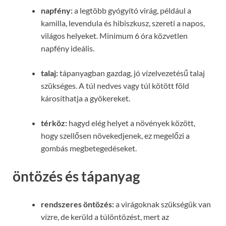
napfény:
a legtöbb gyógyító virág, például a
kamilla, levendula és hibiszkusz, szereti a napos,
világos helyeket. Minimum 6 óra közvetlen
napfény ideális.
talaj:
tápanyagban gazdag, jó vízelvezetésű talaj
szükséges. A túl nedves vagy túl kötött föld
károsíthatja a gyökereket.
térköz:
hagyd elég helyet a növények között,
hogy szellősen növekedjenek, ez megelőzi a
gombás megbetegedéseket.
öntözés és tápanyag
rendszeres öntözés:
a virágoknak szükségük van
vízre, de kerüld a túlöntözést, mert az