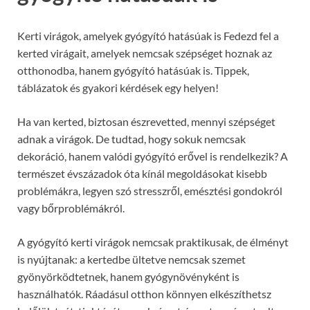
Kerti virágok, amelyek gyógyító hatásúak is Fedezd fel a
kerted virágait, amelyek nemcsak szépséget hoznak az
otthonodba, hanem gyógyító hatásúak is. Tippek,
táblázatok és gyakori kérdések egy helyen!
Ha van kerted, biztosan észrevetted, mennyi szépséget
adnak a virágok. De tudtad, hogy sokuk nemcsak
dekoráció, hanem valódi gyógyító erővel is rendelkezik? A
természet évszázadok óta kínál megoldásokat kisebb
problémákra, legyen szó stresszről, emésztési gondokról
vagy bőrproblémákról.
A gyógyító kerti virágok nemcsak praktikusak, de élményt
is nyújtanak: a kertedbe ültetve nemcsak szemet
gyönyörködtetnek, hanem gyógynövényként is
használhatók. Ráadásul otthon könnyen elkészíthetsz