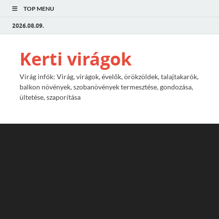
TOP MENU
2026.08.09.
Kerti virágok
Virág infók: Virág, virágok, évelők, örökzöldek, talajtakarók,
balkon növények, szobanövények termesztése, gondozása,
ültetése, szaporítása