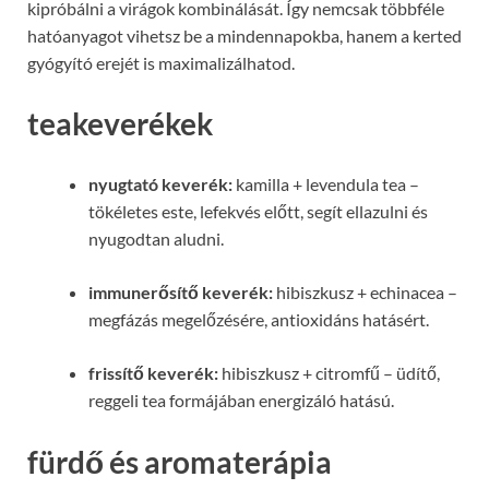
kipróbálni a virágok kombinálását. Így nemcsak többféle
hatóanyagot vihetsz be a mindennapokba, hanem a kerted
gyógyító erejét is maximalizálhatod.
teakeverékek
nyugtató keverék:
kamilla + levendula tea –
tökéletes este, lefekvés előtt, segít ellazulni és
nyugodtan aludni.
immunerősítő keverék:
hibiszkusz + echinacea –
megfázás megelőzésére, antioxidáns hatásért.
frissítő keverék:
hibiszkusz + citromfű – üdítő,
reggeli tea formájában energizáló hatású.
fürdő és aromaterápia