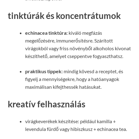
tinktúrák és koncentrátumok
echinacea tinktúra:
kiváló megfázás
megelőzésére, immunerősítésre. Szárított
virágokból vagy friss növényből alkoholos kivonat
készíthető, amelyet cseppentve fogyaszthatsz.
praktikus tippek:
mindig kövesd a receptet, és
figyelj a mennyiségekre, hogy a hatóanyagok
maximálisan kifejthessék hatásukat.
kreatív felhasználás
virágkeverékek készítése: például kamilla +
levendula fürdő vagy hibiszkusz + echinacea tea.