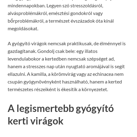
mindennapokban. Legyen szó stresszoldásról,
alvásproblémákról, emésztési gondokról vagy
bőrproblémákról, a természet évszázadok óta kínál
megoldásokat.
A gyógyító virágok nemcsak praktikusak, de élménnyel is
gazdagítanak. Gondolj csak bele: egy illatos
levendulabokor a kertedben nemcsak szépséget ad,
hanem a stresszes nap után nyugtató aromájával is segít
ellazulni. A kamilla, a körömvirág vagy az echinacea nem
csupán gyógynövényként használható, hanem a kerted
természetes részeiként is ékesítik a környezetet.
A legismertebb gyógyító
kerti virágok