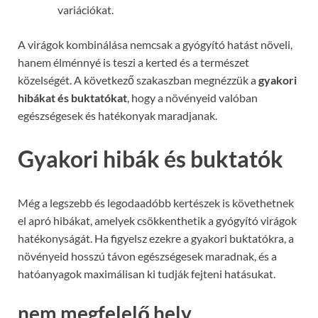
variációkat.
A virágok kombinálása nemcsak a gyógyító hatást növeli,
hanem élménnyé is teszi a kerted és a természet
közelségét. A következő szakaszban megnézzük a
gyakori
hibákat és buktatókat
, hogy a növényeid valóban
egészségesek és hatékonyak maradjanak.
Gyakori hibák és buktatók
Még a legszebb és legodaadóbb kertészek is követhetnek
el apró hibákat, amelyek csökkenthetik a gyógyító virágok
hatékonyságát. Ha figyelsz ezekre a gyakori buktatókra, a
növényeid hosszú távon egészségesek maradnak, és a
hatóanyagok maximálisan ki tudják fejteni hatásukat.
nem megfelelő hely