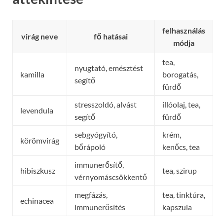
felhasználás
virág neve
fő hatásai
módja
tea,
nyugtató, emésztést
kamilla
borogatás,
segítő
fürdő
stresszoldó, alvást
illóolaj, tea,
levendula
segítő
fürdő
sebgyógyító,
krém,
körömvirág
bőrápoló
kenőcs, tea
immunerősítő,
hibiszkusz
tea, szirup
vérnyomáscsökkentő
megfázás,
tea, tinktúra,
echinacea
immunerősítés
kapszula