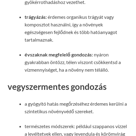
gyökérrothadáshoz vezethet.
trágyázás:
érdemes organikus trágyát vagy
komposztot használni, így a növények
egészségesen fejlődnek és több hatóanyagot
tartalmaznak.
évszaknak megfelelő gondozás:
nyáron
gyakrabban öntözz, télen viszont csökkentsd a
vízmennyiséget, ha a növény nem télálló.
vegyszermentes gondozás
a gyógyító hatás megőrzéséhez érdemes kerülni a
szintetikus növényvédő szereket.
természetes módszerek: például szappanos vízzel
a levéltetvek ellen, vagy levendula és körömvirág