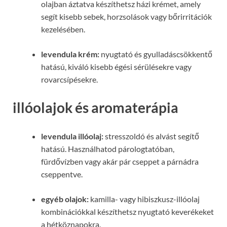
olajban áztatva készíthetsz házi krémet, amely
segít kisebb sebek, horzsolások vagy bőrirritációk
kezelésében.
levendula krém:
nyugtató és gyulladáscsökkentő
hatású, kiváló kisebb égési sérülésekre vagy
rovarcsípésekre.
illóolajok és aromaterápia
levendula illóolaj:
stresszoldó és alvást segítő
hatású. Használhatod párologtatóban,
fürdővízben vagy akár pár cseppet a párnádra
cseppentve.
egyéb olajok:
kamilla- vagy hibiszkusz-illóolaj
kombinációkkal készíthetsz nyugtató keverékeket
a hétköznapokra.