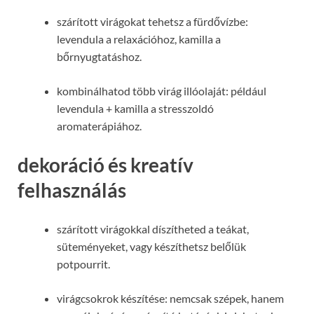
szárított virágokat tehetsz a fürdővízbe:
levendula a relaxációhoz, kamilla a
bőrnyugtatáshoz.
kombinálhatod több virág illóolaját: például
levendula + kamilla a stresszoldó
aromaterápiához.
dekoráció és kreatív
felhasználás
szárított virágokkal díszítheted a teákat,
süteményeket, vagy készíthetsz belőlük
potpourrit.
virágcsokrok készítése: nemcsak szépek, hanem