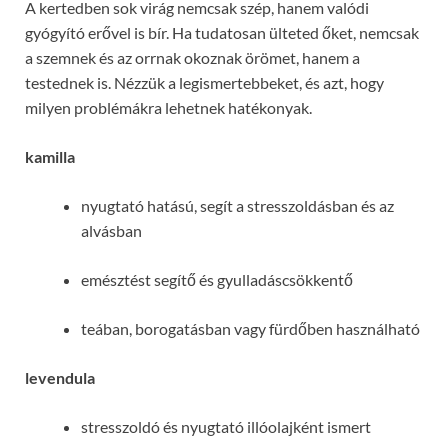
A kertedben sok virág nemcsak szép, hanem valódi
gyógyító erővel is bír. Ha tudatosan ülteted őket, nemcsak
a szemnek és az orrnak okoznak örömet, hanem a
testednek is. Nézzük a legismertebbeket, és azt, hogy
milyen problémákra lehetnek hatékonyak.
kamilla
nyugtató hatású, segít a stresszoldásban és az
alvásban
emésztést segítő és gyulladáscsökkentő
teában, borogatásban vagy fürdőben használható
levendula
stresszoldó és nyugtató illóolajként ismert