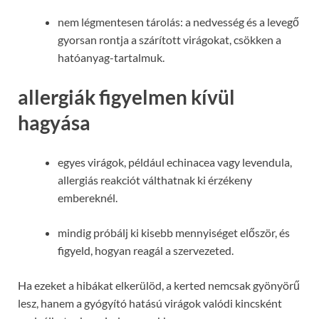
nem légmentesen tárolás: a nedvesség és a levegő
gyorsan rontja a szárított virágokat, csökken a
hatóanyag-tartalmuk.
allergiák figyelmen kívül
hagyása
egyes virágok, például echinacea vagy levendula,
allergiás reakciót válthatnak ki érzékeny
embereknél.
mindig próbálj ki kisebb mennyiséget először, és
figyeld, hogyan reagál a szervezeted.
Ha ezeket a hibákat elkerülöd, a kerted nemcsak gyönyörű
lesz, hanem a gyógyító hatású virágok valódi kincsként