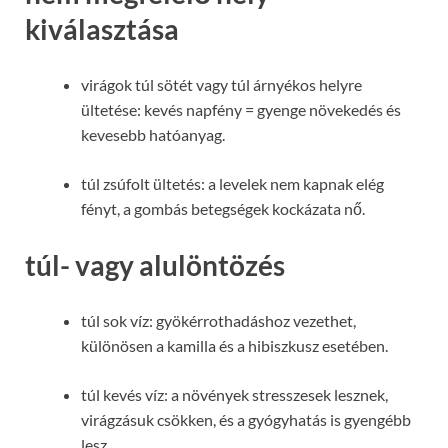
kiválasztása
virágok túl sötét vagy túl árnyékos helyre
ültetése: kevés napfény = gyenge növekedés és
kevesebb hatóanyag.
túl zsúfolt ültetés: a levelek nem kapnak elég
fényt, a gombás betegségek kockázata nő.
túl- vagy alulöntözés
túl sok víz: gyökérrothadáshoz vezethet,
különösen a kamilla és a hibiszkusz esetében.
túl kevés víz: a növények stresszesek lesznek,
virágzásuk csökken, és a gyógyhatás is gyengébb
lesz.