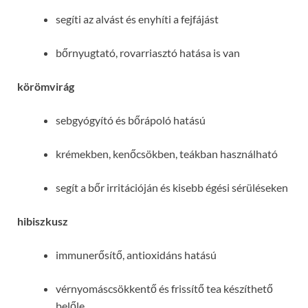
segíti az alvást és enyhíti a fejfájást
bőrnyugtató, rovarriasztó hatása is van
körömvirág
sebgyógyító és bőrápoló hatású
krémekben, kenőcsökben, teákban használható
segít a bőr irritációján és kisebb égési sérüléseken
hibiszkusz
immunerősítő, antioxidáns hatású
vérnyomáscsökkentő és frissítő tea készíthető
belőle