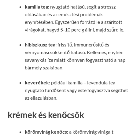
kamilla tea:
nyugtató hatású, segít a stressz
oldásában és az emésztési problémák
enyhítésében. Egyszerűen forrázd le a szárított
virágokat, hagyd 5-10 percig állni, majd szűrd le.
hibiszkusz tea:
frissítő, immunerősítő és
vérnyomáscsökkentő hatású. Kellemes, enyhén
savanykás íze miatt könnyen fogyasztható a nap
bármely szakában.
keverékek:
például kamilla + levendula tea
nyugtató fürdőként vagy este fogyasztva segíthet
az ellazulásban.
krémek és kenőcsök
körömvirág kenőcs:
a körömvirág virágait