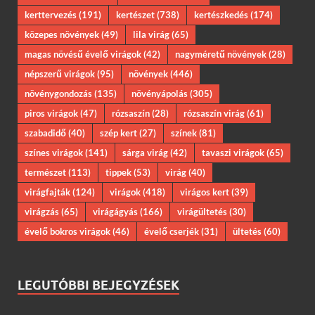
kerttervezés
(191)
kertészet
(738)
kertészkedés
(174)
közepes növények
(49)
lila virág
(65)
magas növésű évelő virágok
(42)
nagyméretű növények
(28)
népszerű virágok
(95)
növények
(446)
növénygondozás
(135)
növényápolás
(305)
piros virágok
(47)
rózsaszín
(28)
rózsaszín virág
(61)
szabadidő
(40)
szép kert
(27)
színek
(81)
színes virágok
(141)
sárga virág
(42)
tavaszi virágok
(65)
természet
(113)
tippek
(53)
virág
(40)
virágfajták
(124)
virágok
(418)
virágos kert
(39)
virágzás
(65)
virágágyás
(166)
virágültetés
(30)
évelő bokros virágok
(46)
évelő cserjék
(31)
ültetés
(60)
LEGUTÓBBI BEJEGYZÉSEK