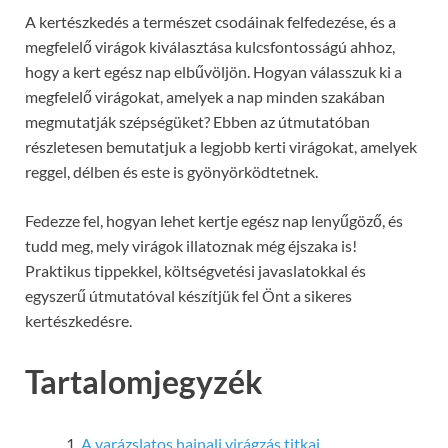
A kertészkedés a természet csodáinak felfedezése, és a
megfelelő virágok kiválasztása kulcsfontosságú ahhoz,
hogy a kert egész nap elbűvöljön. Hogyan válasszuk ki a
megfelelő virágokat, amelyek a nap minden szakában
megmutatják szépségüket? Ebben az útmutatóban
részletesen bemutatjuk a legjobb kerti virágokat, amelyek
reggel, délben és este is gyönyörködtetnek.
Fedezze fel, hogyan lehet kertje egész nap lenyűgöző, és
tudd meg, mely virágok illatoznak még éjszaka is!
Praktikus tippekkel, költségvetési javaslatokkal és
egyszerű útmutatóval készítjük fel Önt a sikeres
kertészkedésre.
Tartalomjegyzék
A varázslatos hajnali virágzás titkai