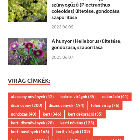
szúnyogűző (Plectranthus
coleoides) ültetése, gondozása,
szaporítása
2023.06.05.
A hunyor (Helleborus) ültetése,
gondozása, szaporítása
2023.06.07.
VIRÁG CÍMKÉK:
alacsony növények
(42)
bokros virágok
(35)
dekoráció
(41)
dísznövény
(200)
dísznövények
(194)
fehér virág
(76)
gondozás
(40)
kert
(346)
kert dekoráció
(35)
kerti dísznövények
(28)
kerti növény
(123)
kerti növények
(166)
kerti virágok
(109)