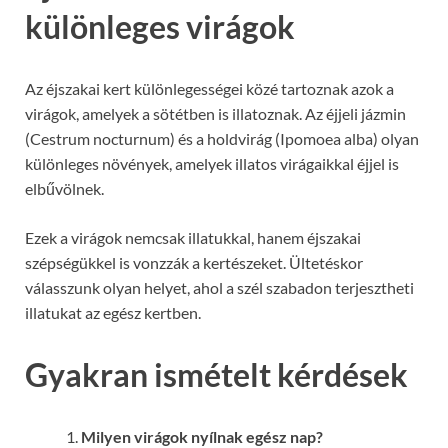
különleges virágok
Az éjszakai kert különlegességei közé tartoznak azok a
virágok, amelyek a sötétben is illatoznak. Az éjjeli jázmin
(Cestrum nocturnum) és a holdvirág (Ipomoea alba) olyan
különleges növények, amelyek illatos virágaikkal éjjel is
elbűvölnek.
Ezek a virágok nemcsak illatukkal, hanem éjszakai
szépségükkel is vonzzák a kertészeket. Ültetéskor
válasszunk olyan helyet, ahol a szél szabadon terjesztheti
illatukat az egész kertben.
Gyakran ismételt kérdések
Milyen virágok nyílnak egész nap?