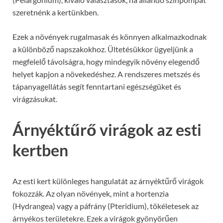
szeretnénk a kertünkben.
Ezek a növények rugalmasak és könnyen alkalmazkodnak
a különböző napszakokhoz. Ültetésükkor ügyeljünk a
megfelelő távolságra, hogy mindegyik növény elegendő
helyet kapjon a növekedéshez. A rendszeres metszés és
tápanyagellátás segít fenntartani egészségüket és
virágzásukat.
Árnyéktűrő virágok az esti
kertben
Az esti kert különleges hangulatát az árnyéktűrő virágok
fokozzák. Az olyan növények, mint a hortenzia
(Hydrangea) vagy a páfrány (Pteridium), tökéletesek az
árnyékos területekre. Ezek a virágok gyönyörűen