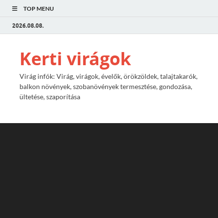
TOP MENU
2026.08.08.
Kerti virágok
Virág infók: Virág, virágok, évelők, örökzöldek, talajtakarók,
balkon növények, szobanövények termesztése, gondozása,
ültetése, szaporítása