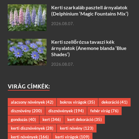
Kerti szarkaláb pasztell árnyalatok
(Delphinium ‘Magic Fountains Mix’)
2026.08.07.
Kerti szellőrózsa tavaszi kék
árnyalatok (Anemone blanda ‘Blue
Shades’)
2026.08.07.
VIRÁG CÍMKÉK:
alacsony növények
(42)
bokros virágok
(35)
dekoráció
(41)
dísznövény
(200)
dísznövények
(194)
fehér virág
(76)
gondozás
(40)
kert
(346)
kert dekoráció
(35)
kerti dísznövények
(28)
kerti növény
(123)
kerti növények
(166)
kerti virágok
(109)