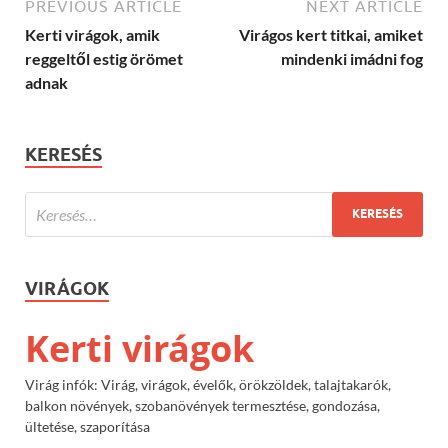
PREVIOUS ARTICLE
NEXT ARTICLE
Kerti virágok, amik
Virágos kert titkai, amiket
reggeltől estig örömet
mindenki imádni fog
adnak
KERESÉS
VIRÁGOK
Kerti virágok
Virág infók: Virág, virágok, évelők, örökzöldek, talajtakarók,
balkon növények, szobanövények termesztése, gondozása,
ültetése, szaporítása