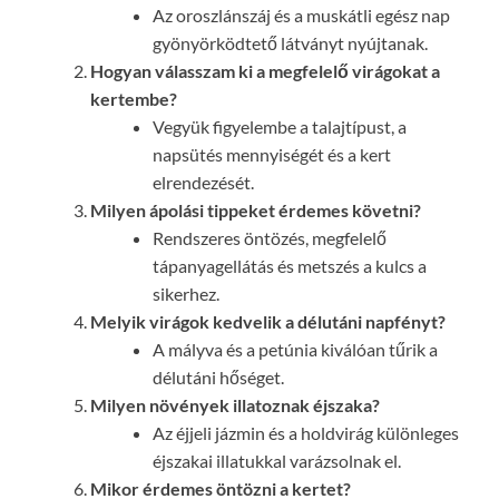
Az oroszlánszáj és a muskátli egész nap
gyönyörködtető látványt nyújtanak.
Hogyan válasszam ki a megfelelő virágokat a
kertembe?
Vegyük figyelembe a talajtípust, a
napsütés mennyiségét és a kert
elrendezését.
Milyen ápolási tippeket érdemes követni?
Rendszeres öntözés, megfelelő
tápanyagellátás és metszés a kulcs a
sikerhez.
Melyik virágok kedvelik a délutáni napfényt?
A mályva és a petúnia kiválóan tűrik a
délutáni hőséget.
Milyen növények illatoznak éjszaka?
Az éjjeli jázmin és a holdvirág különleges
éjszakai illatukkal varázsolnak el.
Mikor érdemes öntözni a kertet?