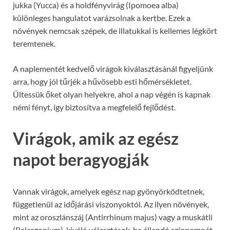
jukka (Yucca) és a holdfényvirág (Ipomoea alba)
különleges hangulatot varázsolnak a kertbe. Ezek a
növények nemcsak szépek, de illatukkal is kellemes légkört
teremtenek.
A naplementét kedvelő virágok kiválasztásánál figyeljünk
arra, hogy jól tűrjék a hűvösebb esti hőmérsékletet.
Ültessük őket olyan helyekre, ahol a nap végén is kapnak
némi fényt, így biztosítva a megfelelő fejlődést.
Virágok, amik az egész
napot beragyogják
Vannak virágok, amelyek egész nap gyönyörködtetnek,
függetlenül az időjárási viszonyoktól. Az ilyen növények,
mint az oroszlánszáj (Antirrhinum majus) vagy a muskátli
(Pelargonium), kiváló választások, ha állandó színpompát