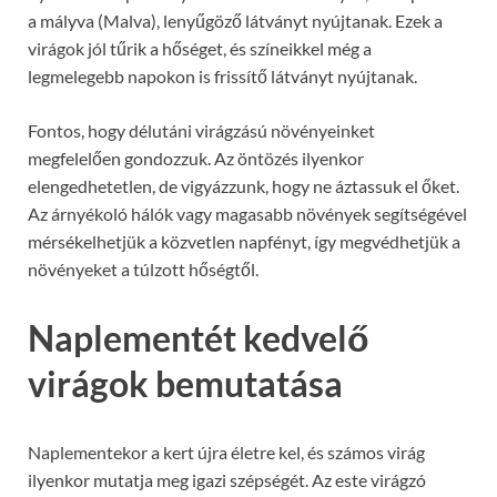
a mályva (Malva), lenyűgöző látványt nyújtanak. Ezek a
virágok jól tűrik a hőséget, és színeikkel még a
legmelegebb napokon is frissítő látványt nyújtanak.
Fontos, hogy délutáni virágzású növényeinket
megfelelően gondozzuk. Az öntözés ilyenkor
elengedhetetlen, de vigyázzunk, hogy ne áztassuk el őket.
Az árnyékoló hálók vagy magasabb növények segítségével
mérsékelhetjük a közvetlen napfényt, így megvédhetjük a
növényeket a túlzott hőségtől.
Naplementét kedvelő
virágok bemutatása
Naplementekor a kert újra életre kel, és számos virág
ilyenkor mutatja meg igazi szépségét. Az este virágzó