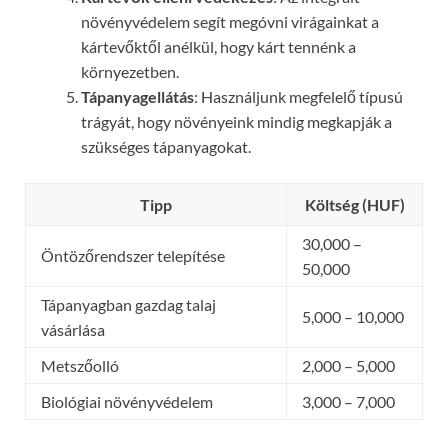
növényvédelem segít megóvni virágainkat a
kártevőktől anélkül, hogy kárt tennénk a
környezetben.
Tápanyagellátás
: Használjunk megfelelő típusú
trágyát, hogy növényeink mindig megkapják a
szükséges tápanyagokat.
Tipp
Költség (HUF)
30,000 –
Öntözőrendszer telepítése
50,000
Tápanyagban gazdag talaj
5,000 – 10,000
vásárlása
Metszőolló
2,000 – 5,000
Biológiai növényvédelem
3,000 – 7,000