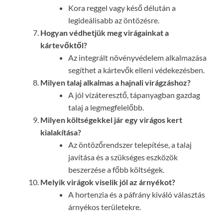
Kora reggel vagy késő délután a
legideálisabb az öntözésre.
Hogyan védhetjük meg virágainkat a
kártevőktől?
Az integrált növényvédelem alkalmazása
segíthet a kártevők elleni védekezésben.
Milyen talaj alkalmas a hajnali virágzáshoz?
A jól vízáteresztő, tápanyagban gazdag
talaj a legmegfelelőbb.
Milyen költségekkel jár egy virágos kert
kialakítása?
Az öntözőrendszer telepítése, a talaj
javítása és a szükséges eszközök
beszerzése a főbb költségek.
Melyik virágok viselik jól az árnyékot?
A hortenzia és a páfrány kiváló választás
árnyékos területekre.