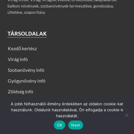
balkon növények, szobanövények termesztése, gondozása,
ültetése, szaporítása
TÁRSOLDALAK
Kezdő kertész
Virág infó
Szobanövény infó
Gyógynövény infó
Zöldség infó
Gyümölcs infó
A jobb felhasználói élmény érdekében az oldalon cookie-kat
használunk. Oldalunk használatával, Ön elfogadja a cookie-k
használatát.
OK
Nem
Kerti virágok - Virág infók: Virág, virágok, évelők, örökzöldek,