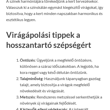
A színek harmóniájára törekedjünk a kert tervezésekor.
Válasszuk ki a színskálán egymást kiegészítő virágokat, így
biztosítva, hogy a kert minden napszakban harmonikus és
esztétikus legyen.
Virágápolási tippek a
hosszantartó szépségért
Öntözés
: Ügyeljünk a megfelelő öntözésre,
különösen a száraz időszakokban. A legjobb, ha
kora reggel vagy késő délután öntözünk.
Talajminőség
: Használjunk tápanyagban gazdag
talajt, amely biztosítja a virágok megfelelő
növekedését és virágzását.
Metszés
: Rendszeres metszéssel serkenthetjük a
növények új virágainak fejlődését.
Kártevők elleni védekezés
: Az integrált