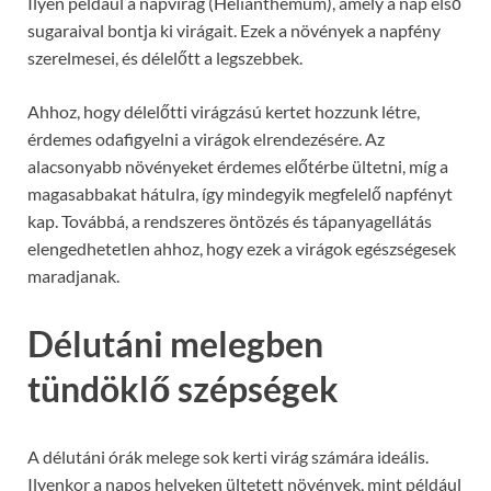
Ilyen például a napvirág (Helianthemum), amely a nap első
sugaraival bontja ki virágait. Ezek a növények a napfény
szerelmesei, és délelőtt a legszebbek.
Ahhoz, hogy délelőtti virágzású kertet hozzunk létre,
érdemes odafigyelni a virágok elrendezésére. Az
alacsonyabb növényeket érdemes előtérbe ültetni, míg a
magasabbakat hátulra, így mindegyik megfelelő napfényt
kap. Továbbá, a rendszeres öntözés és tápanyagellátás
elengedhetetlen ahhoz, hogy ezek a virágok egészségesek
maradjanak.
Délutáni melegben
tündöklő szépségek
A délutáni órák melege sok kerti virág számára ideális.
Ilyenkor a napos helyeken ültetett növények, mint például