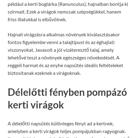
például a kerti boglárka (Ranunculus), hajnalban bontja ki
szirmait. Ezek a virágok nemcsak szépségükkel, hanem
friss illatukkal is elbűvölnek.
Hajnali virágzásra alkalmas növények kiválasztásakor
fontos figyelembe venni a talajtípust és az éghajlati
viszonyokat. Javasolt a jól vízáteresztő talaj, amely
lehetővé teszi a növények egészséges növekedését. A
reggeli harmat és az enyhe napsütés ideális feltételeket
biztosítanak ezeknek a virágoknak.
Délelőtti fényben pompázó
kerti virágok
A délelőtti napsütés különleges fényt ad a kertnek,
amelyben a kerti virágok teljes pompájukban ragyognak.