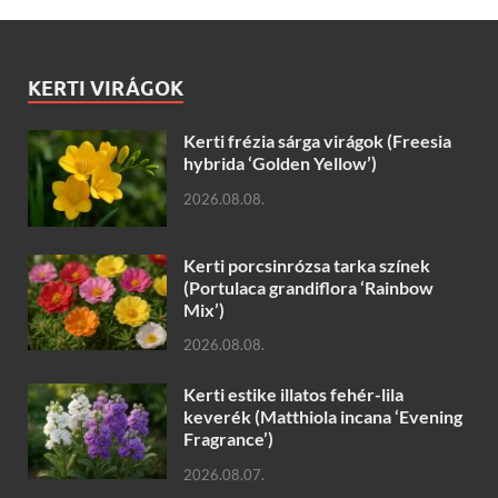
KERTI VIRÁGOK
Kerti frézia sárga virágok (Freesia
hybrida ‘Golden Yellow’)
2026.08.08.
Kerti porcsinrózsa tarka színek
(Portulaca grandiflora ‘Rainbow
Mix’)
2026.08.08.
Kerti estike illatos fehér-lila
keverék (Matthiola incana ‘Evening
Fragrance’)
2026.08.07.