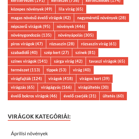
kerttervezés
(191)
kertészet
(738)
kertészkedés
(174)
közepes növények
(49)
lila virág
(65)
magas növésű évelő virágok
(42)
nagyméretű növények
(28)
népszerű virágok
(95)
növények
(446)
növénygondozás
(135)
növényápolás
(305)
piros virágok
(47)
rózsaszín
(28)
rózsaszín virág
(61)
szabadidő
(40)
szép kert
(27)
színek
(81)
színes virágok
(141)
sárga virág
(42)
tavaszi virágok
(65)
természet
(113)
tippek
(53)
virág
(40)
virágfajták
(124)
virágok
(418)
virágos kert
(39)
virágzás
(65)
virágágyás
(166)
virágültetés
(30)
évelő bokros virágok
(46)
évelő cserjék
(31)
ültetés
(60)
VIRÁGOK KATEGÓRIÁI:
Áprilisi növények