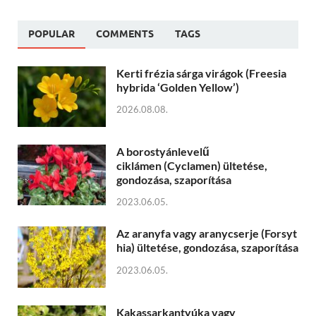
POPULAR
COMMENTS
TAGS
Kerti frézia sárga virágok (Freesia
hybrida ‘Golden Yellow’)
2026.08.08.
A borostyánlevelű
ciklámen (Cyclamen) ültetése,
gondozása, szaporítása
2023.06.05.
Az aranyfa vagy aranycserje (Forsyt
hia) ültetése, gondozása, szaporítása
2023.06.05.
Kakassarkantyúka vagy