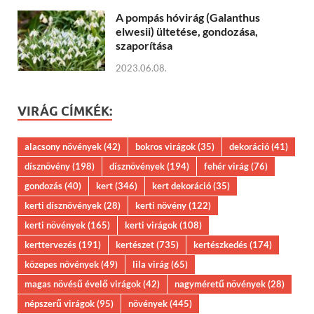
A pompás hóvirág (Galanthus
elwesii) ültetése, gondozása,
szaporítása
2023.06.08.
VIRÁG CÍMKÉK:
alacsony növények
(42)
bokros virágok
(35)
dekoráció
(41)
dísznövény
(198)
dísznövények
(194)
fehér virág
(76)
gondozás
(40)
kert
(346)
kert dekoráció
(35)
kerti dísznövények
(28)
kerti növény
(122)
kerti növények
(165)
kerti virágok
(108)
kerttervezés
(191)
kertészet
(735)
kertészkedés
(174)
közepes növények
(49)
lila virág
(65)
magas növésű évelő virágok
(42)
nagyméretű növények
(28)
népszerű virágok
(95)
növények
(445)