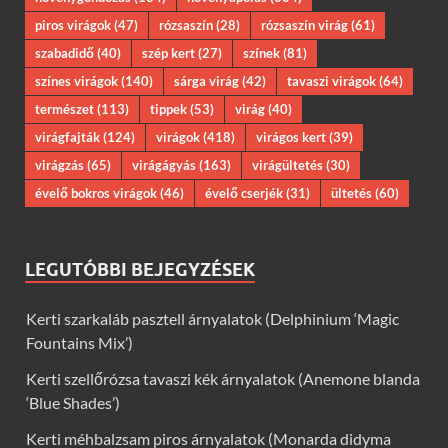
piros virágok
(47)
rózsaszín
(28)
rózsaszín virág
(61)
szabadidő
(40)
szép kert
(27)
színek
(81)
színes virágok
(140)
sárga virág
(42)
tavaszi virágok
(64)
természet
(113)
tippek
(53)
virág
(40)
virágfajták
(124)
virágok
(418)
virágos kert
(39)
virágzás
(65)
virágágyás
(163)
virágültetés
(30)
évelő bokros virágok
(46)
évelő cserjék
(31)
ültetés
(60)
LEGUTÓBBI BEJEGYZÉSEK
Kerti szarkaláb pasztell árnyalatok (Delphinium ‘Magic
Fountains Mix’)
Kerti szellőrózsa tavaszi kék árnyalatok (Anemone blanda
‘Blue Shades’)
Kerti méhbalzsam piros árnyalatok (Monarda didyma