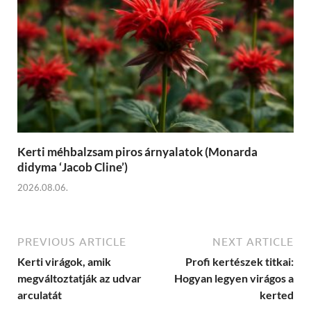
Kerti méhbalzsam piros árnyalatok (Monarda
didyma ‘Jacob Cline’)
2026.08.06.
PREVIOUS ARTICLE
NEXT ARTICLE
Kerti virágok, amik
Profi kertészek titkai:
megváltoztatják az udvar
Hogyan legyen virágos a
arculatát
kerted