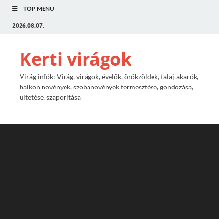
TOP MENU
2026.08.07.
Kerti virágok
Virág infók: Virág, virágok, évelők, örökzöldek, talajtakarók,
balkon növények, szobanövények termesztése, gondozása,
ültetése, szaporítása