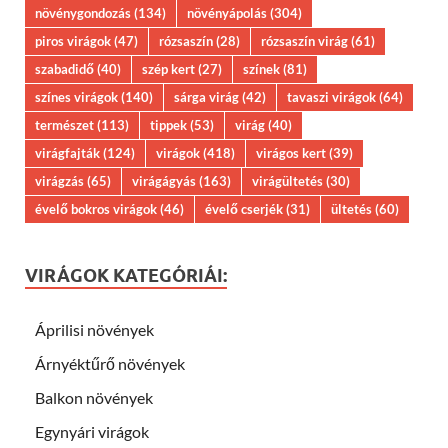
növénygondozás
(134)
növényápolás
(304)
piros virágok
(47)
rózsaszín
(28)
rózsaszín virág
(61)
szabadidő
(40)
szép kert
(27)
színek
(81)
színes virágok
(140)
sárga virág
(42)
tavaszi virágok
(64)
természet
(113)
tippek
(53)
virág
(40)
virágfajták
(124)
virágok
(418)
virágos kert
(39)
virágzás
(65)
virágágyás
(163)
virágültetés
(30)
évelő bokros virágok
(46)
évelő cserjék
(31)
ültetés
(60)
VIRÁGOK KATEGÓRIÁI:
Áprilisi növények
Árnyéktűrő növények
Balkon növények
Egynyári virágok