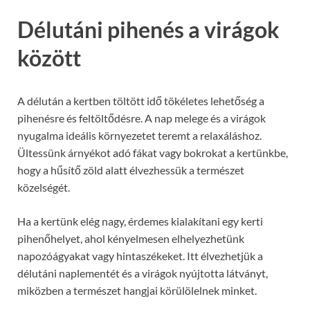
Délutáni pihenés a virágok
között
A délután a kertben töltött idő tökéletes lehetőség a
pihenésre és feltöltődésre. A nap melege és a virágok
nyugalma ideális környezetet teremt a relaxáláshoz.
Ültessünk árnyékot adó fákat vagy bokrokat a kertünkbe,
hogy a hűsítő zöld alatt élvezhessük a természet
közelségét.
Ha a kertünk elég nagy, érdemes kialakítani egy kerti
pihenőhelyet, ahol kényelmesen elhelyezhetünk
napozóágyakat vagy hintaszékeket. Itt élvezhetjük a
délutáni naplementét és a virágok nyújtotta látványt,
miközben a természet hangjai körülölelnek minket.