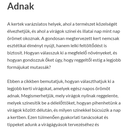
Adnak
A kertek varázslatos helyek, ahol a természet közelségét
élvezhetjük, és ahol a virágok színei és illatai nap mint nap
örömet okoznak. A gondosan megtervezett kert nemcsak
esztétikai élményt nyújt, hanem lelki feltöltődést is
biztosít. Hogyan válasszuk ki a megfelelő növényeket, és
hogyan gondozzuk őket úgy, hogy reggeltől estig a legjobb
formájukat mutassák?
Ebben a cikkben bemutatjuk, hogyan választhatjuk ki a
legjobb kerti virágokat, amelyek egész napos örömöt
adnak. Megismerhetjük, mely virágok nyílnak reggelente,
melyek színesítik be a délelőttöket, hogyan pihenhetünk a
virágok között délután, és milyen színekkel búcsúzik a nap
a kertben. Ezen túlmenően gyakorlati tanácsokat és
tippeket adunk a virágágyások tervezéséhez és