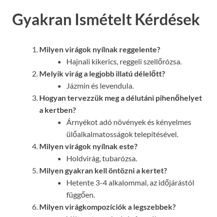
Gyakran Ismételt Kérdések
Milyen virágok nyílnak reggelente?
Hajnali kikerics, reggeli szellőrózsa.
Melyik virág a legjobb illatú délelőtt?
Jázmin és levendula.
Hogyan tervezzük meg a délutáni pihenőhelyet
a kertben?
Árnyékot adó növények és kényelmes
ülőalkalmatosságok telepítésével.
Milyen virágok nyílnak este?
Holdvirág, tubarózsa.
Milyen gyakran kell öntözni a kertet?
Hetente 3-4 alkalommal, az időjárástól
függően.
Milyen virágkompozíciók a legszebbek?