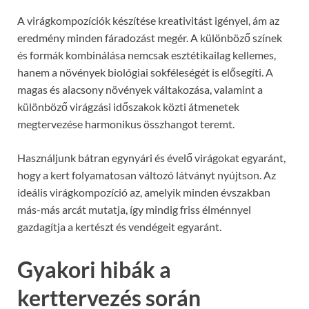
A virágkompozíciók készítése kreativitást igényel, ám az
eredmény minden fáradozást megér. A különböző színek
és formák kombinálása nemcsak esztétikailag kellemes,
hanem a növények biológiai sokféleségét is elősegíti. A
magas és alacsony növények váltakozása, valamint a
különböző virágzási időszakok közti átmenetek
megtervezése harmonikus összhangot teremt.
Használjunk bátran egynyári és évelő virágokat egyaránt,
hogy a kert folyamatosan változó látványt nyújtson. Az
ideális virágkompozíció az, amelyik minden évszakban
más-más arcát mutatja, így mindig friss élménnyel
gazdagítja a kertészt és vendégeit egyaránt.
Gyakori hibák a
kerttervezés során