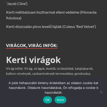
‘Jacob Cline’)
Kerti méhbalzsam lisztharmat elleni védelme (Monarda
fistulosa)
Kerti díszcsalán piros levelű fajták (Coleus ‘Red Velvet’)
VIRÁGOK, VIRÁG INFÓK:
Kerti virágok
Virág infók: Virág, virágok, évelők, örökzöldek, talajtakarók,
balkon növények, szobanövények termesztése, gondozása,
ültetése, szaporítása
A jobb felhasználói élmény érdekében az oldalon cookie-kat
használunk. Oldalunk használatával, Ön elfogadja a cookie-k
használatát.
TÁRSOLDALAK
OK
Nem