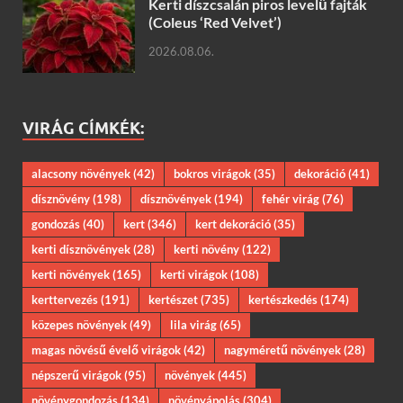
Kerti díszcsalán piros levelű fajták
(Coleus ‘Red Velvet’)
2026.08.06.
VIRÁG CÍMKÉK:
alacsony növények
(42)
bokros virágok
(35)
dekoráció
(41)
dísznövény
(198)
dísznövények
(194)
fehér virág
(76)
gondozás
(40)
kert
(346)
kert dekoráció
(35)
kerti dísznövények
(28)
kerti növény
(122)
kerti növények
(165)
kerti virágok
(108)
kerttervezés
(191)
kertészet
(735)
kertészkedés
(174)
közepes növények
(49)
lila virág
(65)
magas növésű évelő virágok
(42)
nagyméretű növények
(28)
népszerű virágok
(95)
növények
(445)
növénygondozás
(134)
növényápolás
(304)