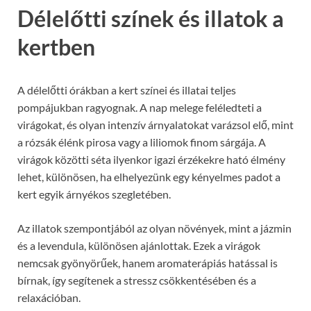
Délelőtti színek és illatok a
kertben
A délelőtti órákban a kert színei és illatai teljes
pompájukban ragyognak. A nap melege feléledteti a
virágokat, és olyan intenzív árnyalatokat varázsol elő, mint
a rózsák élénk pirosa vagy a liliomok finom sárgája. A
virágok közötti séta ilyenkor igazi érzékekre ható élmény
lehet, különösen, ha elhelyezünk egy kényelmes padot a
kert egyik árnyékos szegletében.
Az illatok szempontjából az olyan növények, mint a jázmin
és a levendula, különösen ajánlottak. Ezek a virágok
nemcsak gyönyörűek, hanem aromaterápiás hatással is
bírnak, így segítenek a stressz csökkentésében és a
relaxációban.