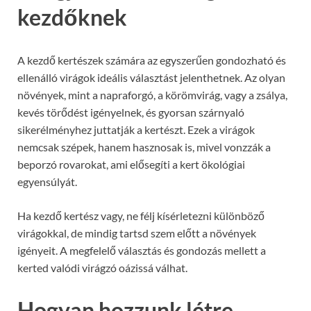
kezdőknek
A kezdő kertészek számára az egyszerűen gondozható és
ellenálló virágok ideális választást jelenthetnek. Az olyan
növények, mint a napraforgó, a körömvirág, vagy a zsálya,
kevés törődést igényelnek, és gyorsan szárnyaló
sikerélményhez juttatják a kertészt. Ezek a virágok
nemcsak szépek, hanem hasznosak is, mivel vonzzák a
beporzó rovarokat, ami elősegíti a kert ökológiai
egyensúlyát.
Ha kezdő kertész vagy, ne félj kísérletezni különböző
virágokkal, de mindig tartsd szem előtt a növények
igényeit. A megfelelő választás és gondozás mellett a
kerted valódi virágzó oázissá válhat.
Hogyan hozzunk létre