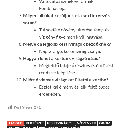
Változatos színek és formák
kombinációja.
Milyen hibákat kerüljünk el a kerttervezés
során?
Túl sokféle növény ültetése, fény- és
vízigény figyelmen kívül hagyása.
Melyek a legjobb kerti virágok kezdőknek?
Napraforgó, körömvirág, zsálya.
Hogyan lehet a kertünk virágzó oázis?
Megfelelő talajelőkészítés és öntözési
rendszer kiépítése.
Miért érdemes virágokat ültetni a kertbe?
Esztétikai élmény és lelki feltöltődés
érdekében.
Post Views:
271
TAGGED
KERTÉSZET
KERTI VIRÁGOK
NÖVÉNYEK
ÖRÖM