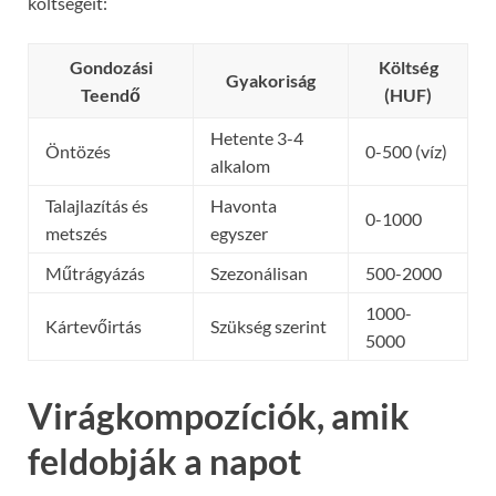
költségeit:
Gondozási
Költség
Gyakoriság
Teendő
(HUF)
Hetente 3-4
Öntözés
0-500 (víz)
alkalom
Talajlazítás és
Havonta
0-1000
metszés
egyszer
Műtrágyázás
Szezonálisan
500-2000
1000-
Kártevőirtás
Szükség szerint
5000
Virágkompozíciók, amik
feldobják a napot