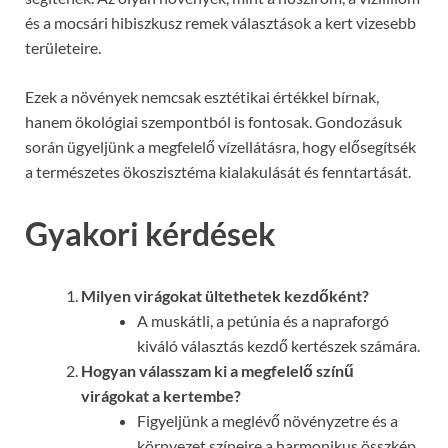
és a mocsári hibiszkusz remek választások a kert vizesebb
területeire.
Ezek a növények nemcsak esztétikai értékkel bírnak,
hanem ökológiai szempontból is fontosak. Gondozásuk
során ügyeljünk a megfelelő vízellátásra, hogy elősegítsék
a természetes ökoszisztéma kialakulását és fenntartását.
Gyakori kérdések
Milyen virágokat ültethetek kezdőként?
A muskátli, a petúnia és a napraforgó
kiváló választás kezdő kertészek számára.
Hogyan válasszam ki a megfelelő színű
virágokat a kertembe?
Figyeljünk a meglévő növényzetre és a
környezet színeire a harmonikus összkép