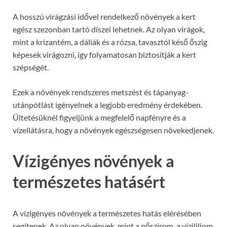
A hosszú virágzási idővel rendelkező növények a kert
egész szezonban tartó díszei lehetnek. Az olyan virágok,
mint a krizantém, a dáliák és a rózsa, tavasztól késő őszig
képesek virágozni, így folyamatosan biztosítják a kert
szépségét.
Ezek a növények rendszeres metszést és tápanyag-
utánpótlást igényelnek a legjobb eredmény érdekében.
Ültetésüknél figyeljünk a megfelelő napfényre és a
vízellátásra, hogy a növények egészségesen növekedjenek.
Vízigényes növények a
természetes hatásért
A vízigényes növények a természetes hatás elérésében
segítenek. Az olyan növények, mint a nőszirom, a vízililiom