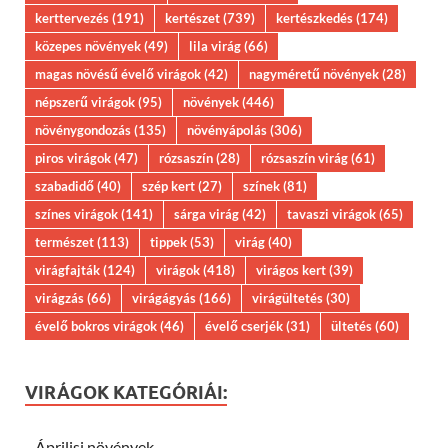
kerttervezés
(191)
kertészet
(739)
kertészkedés
(174)
közepes növények
(49)
lila virág
(66)
magas növésű évelő virágok
(42)
nagyméretű növények
(28)
népszerű virágok
(95)
növények
(446)
növénygondozás
(135)
növényápolás
(306)
piros virágok
(47)
rózsaszín
(28)
rózsaszín virág
(61)
szabadidő
(40)
szép kert
(27)
színek
(81)
színes virágok
(141)
sárga virág
(42)
tavaszi virágok
(65)
természet
(113)
tippek
(53)
virág
(40)
virágfajták
(124)
virágok
(418)
virágos kert
(39)
virágzás
(66)
virágágyás
(166)
virágültetés
(30)
évelő bokros virágok
(46)
évelő cserjék
(31)
ültetés
(60)
VIRÁGOK KATEGÓRIÁI:
Áprilisi növények