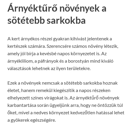
Árnyéktűrő növények a
sötétebb sarkokba
A kert árnyékos részei gyakran kihívást jelentenek a
kertészek számára. Szerencsére számos növény létezik,
amely jól bírja a kevésbé napos környezetet is. Az
árnyékliliom, a páfrányok és a borostyán mind kiváló
választások lehetnek az ilyen területekre.
Ezek a növények nemcsak a sötétebb sarkokba hoznak
életet, hanem remekül kiegészítik a napos részeken
elhelyezett színes virágokat is. Az árnyéktűrő növények
karbantartása során ügyeljünk arra, hogy ne öntözzük túl
őket, mivel a nedves környezet kedvezőtlen hatással lehet
a gyökerek egészségére.