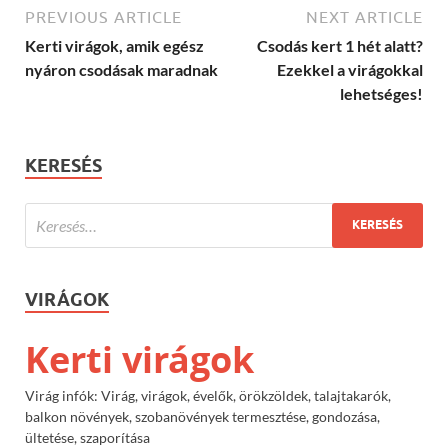
PREVIOUS ARTICLE
NEXT ARTICLE
Kerti virágok, amik egész
Csodás kert 1 hét alatt?
nyáron csodásak maradnak
Ezekkel a virágokkal
lehetséges!
KERESÉS
VIRÁGOK
Kerti virágok
Virág infók: Virág, virágok, évelők, örökzöldek, talajtakarók,
balkon növények, szobanövények termesztése, gondozása,
ültetése, szaporítása