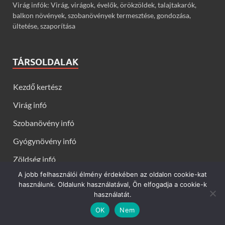
Virág infók: Virág, virágok, évelők, örökzöldek, talajtakarók,
balkon növények, szobanövények termesztése, gondozása,
ültetése, szaporítása
TÁRSOLDALAK
Kezdő kertész
Virág infó
Szobanövény infó
Gyógynövény infó
Zöldség infó
A jobb felhasználói élmény érdekében az oldalon cookie-kat
Gyümölcs infó
használunk. Oldalunk használatával, Ön elfogadja a cookie-k
használatát.
OK
Nem
Kerti virágok - Virág infók: Virág, virágok, évelők, örökzöldek,