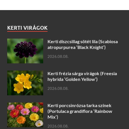
KERTI VIRÁGOK
Kerti díszcsillag sötét lila (Scabiosa
atropurpurea ‘Black Knight’)
2026.08.08.
Kerti frézia sárga virágok (Freesia
hybrida ‘Golden Yellow’)
2026.08.08.
Kerti porcsinrózsa tarka színek
(Portulaca grandiflora ‘Rainbow
Mix’)
2026.08.08.