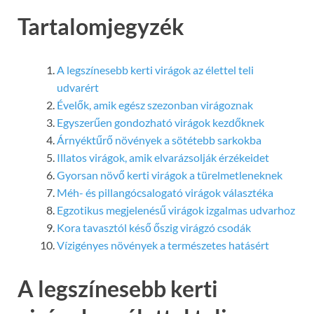
Tartalomjegyzék
A legszínesebb kerti virágok az élettel teli
udvarért
Évelők, amik egész szezonban virágoznak
Egyszerűen gondozható virágok kezdőknek
Árnyéktűrő növények a sötétebb sarkokba
Illatos virágok, amik elvarázsolják érzékeidet
Gyorsan növő kerti virágok a türelmetleneknek
Méh- és pillangócsalogató virágok választéka
Egzotikus megjelenésű virágok izgalmas udvarhoz
Kora tavasztól késő őszig virágzó csodák
Vízigényes növények a természetes hatásért
A legszínesebb kerti