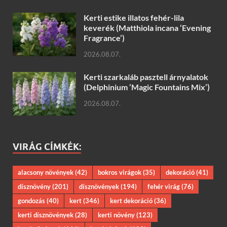
Kerti estike illatos fehér-lila
keverék (Matthiola incana ‘Evening
Fragrance’)
2026.08.07.
Kerti szarkaláb pasztell árnyalatok
(Delphinium ‘Magic Fountains Mix’)
2026.08.07.
VIRÁG CÍMKÉK:
alacsony növények
(42)
bokros virágok
(35)
dekoráció
(41)
dísznövény
(201)
dísznövények
(194)
fehér virág
(76)
gondozás
(40)
kert
(346)
kert dekoráció
(36)
kerti dísznövények
(28)
kerti növény
(123)