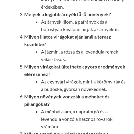
érdekében.
Melyek a legjobb árnyéktűrő növények?
Az árnyékliliom, a páfrányok és a
borostyán kiválóan bírják az árnyékot.
Milyen illatos virágokat ajánlanál a terasz
közelébe?
A jázmin, a rózsa és a levendula remek
választások.
Milyen virágokat ültethetek gyors eredmények
eléréséhez?
Az egynyári virágok, mint a körömvirág és
a büdöske, gyorsan növekednek.
Milyen növények vonzzák a méheket és
pillangókat?
A méhbalzsam, a napraforgó és a
levendula vonzó a hasznos rovarok
számára.
Mik az egzotikus virágok gondozásának