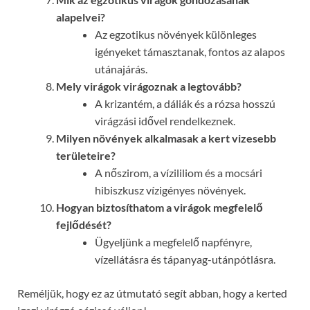
alapelvei?
Az egzotikus növények különleges
igényeket támasztanak, fontos az alapos
utánajárás.
Mely virágok virágoznak a legtovább?
A krizantém, a dáliák és a rózsa hosszú
virágzási idővel rendelkeznek.
Milyen növények alkalmasak a kert vizesebb
területeire?
A nőszirom, a vízililiom és a mocsári
hibiszkusz vízigényes növények.
Hogyan biztosíthatom a virágok megfelelő
fejlődését?
Ügyeljünk a megfelelő napfényre,
vízellátásra és tápanyag-utánpótlásra.
Reméljük, hogy ez az útmutató segít abban, hogy a kerted