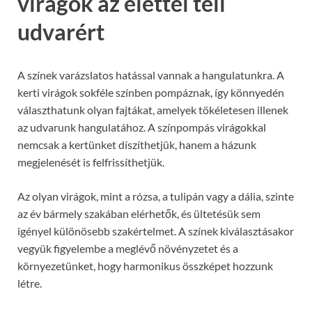
virágok az élettel teli
udvarért
A színek varázslatos hatással vannak a hangulatunkra. A
kerti virágok sokféle színben pompáznak, így könnyedén
választhatunk olyan fajtákat, amelyek tökéletesen illenek
az udvarunk hangulatához. A színpompás virágokkal
nemcsak a kertünket díszíthetjük, hanem a házunk
megjelenését is felfrissíthetjük.
Az olyan virágok, mint a rózsa, a tulipán vagy a dália, szinte
az év bármely szakában elérhetők, és ültetésük sem
igényel különösebb szakértelmet. A színek kiválasztásakor
vegyük figyelembe a meglévő növényzetet és a
környezetünket, hogy harmonikus összképet hozzunk
létre.