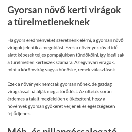
Gyorsan növő kerti virágok
a türelmetleneknek
Ha gyors eredményeket szeretnénk elérni, a gyorsan növő
virágok jelentik a megoldást. Ezek a növények rövid idő
alatt képesek teljes pompájukban tündökölni, így ideálisak
a türelmetlen kertészek számára. Az egynyári virágok,
mint a körömvirág vagy a büdöske, remek választások.
Ezek a növények nemcsak gyorsan nőnek, de gazdag
virágzással hálálják meg a törődést. Az ültetés során
érdemes a talajt megfelelően előkészíteni, hogy a
növények gyorsan gyökeret verjenek és egészségesen
fejlődjenek.
Méh- és pillangócsalogató