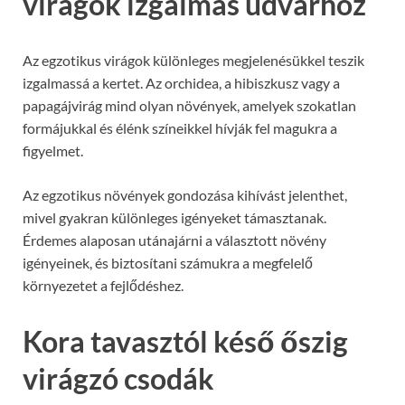
virágok izgalmas udvarhoz
Az egzotikus virágok különleges megjelenésükkel teszik
izgalmassá a kertet. Az orchidea, a hibiszkusz vagy a
papagájvirág mind olyan növények, amelyek szokatlan
formájukkal és élénk színeikkel hívják fel magukra a
figyelmet.
Az egzotikus növények gondozása kihívást jelenthet,
mivel gyakran különleges igényeket támasztanak.
Érdemes alaposan utánajárni a választott növény
igényeinek, és biztosítani számukra a megfelelő
környezetet a fejlődéshez.
Kora tavasztól késő őszig
virágzó csodák