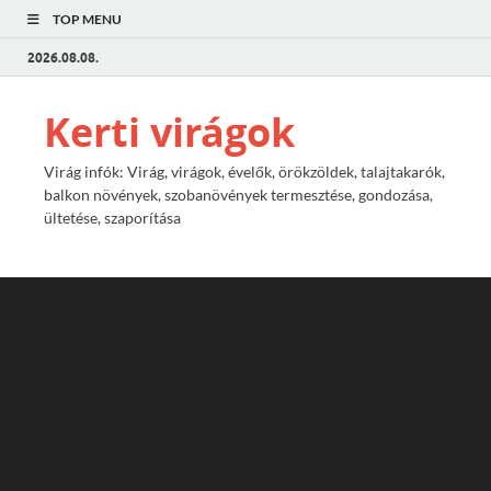
TOP MENU
2026.08.08.
Kerti virágok
Virág infók: Virág, virágok, évelők, örökzöldek, talajtakarók,
balkon növények, szobanövények termesztése, gondozása,
ültetése, szaporítása