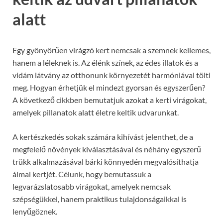
alatt
Egy gyönyörűen virágzó kert nemcsak a szemnek kellemes,
hanem a léleknek is. Az élénk színek, az édes illatok és a
vidám látvány az otthonunk környezetét harmóniával tölti
meg. Hogyan érhetjük el mindezt gyorsan és egyszerűen?
A következő cikkben bemutatjuk azokat a kerti virágokat,
amelyek pillanatok alatt életre keltik udvarunkat.
A kertészkedés sokak számára kihívást jelenthet, de a
megfelelő növények kiválasztásával és néhány egyszerű
trükk alkalmazásával bárki könnyedén megvalósíthatja
álmai kertjét. Célunk, hogy bemutassuk a
legvarázslatosabb virágokat, amelyek nemcsak
szépségükkel, hanem praktikus tulajdonságaikkal is
lenyűgöznek.