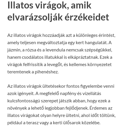
Illatos virágok, amik
elvarázsolják érzékeidet
Az illatos virágok hozzáadják azt a különleges érintést,
amely teljesen megváltoztatja egy kert hangulatát. A
jázmin, a rózsa és a levendula nemcsak szépségükkel,
hanem csodálatos illatukkal is elkápráztatnak. Ezek a
virágok felfrissítik a levegőt, és kellemes környezetet
teremtenek a pihenéshez.
Az illatos virágok ültetésekor fontos figyelembe venni
azok igényeit. A megfelelő napfény és vízellátás
kulcsfontosságú szerepet játszik abban, hogy ezek a
növények a lehető legjobban fejlődjenek. Érdemes az
illatos virágokat olyan helyre ültetni, ahol időt töltünk,
például a terasz vagy a kerti ülősarok közelébe.