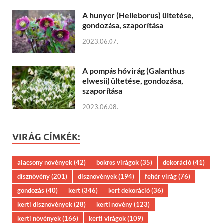
A hunyor (Helleborus) ültetése,
gondozása, szaporítása
2023.06.07.
A pompás hóvirág (Galanthus
elwesii) ültetése, gondozása,
szaporítása
2023.06.08.
VIRÁG CÍMKÉK:
alacsony növények
(42)
bokros virágok
(35)
dekoráció
(41)
dísznövény
(201)
dísznövények
(194)
fehér virág
(76)
gondozás
(40)
kert
(346)
kert dekoráció
(36)
kerti dísznövények
(28)
kerti növény
(123)
kerti növények
(166)
kerti virágok
(109)