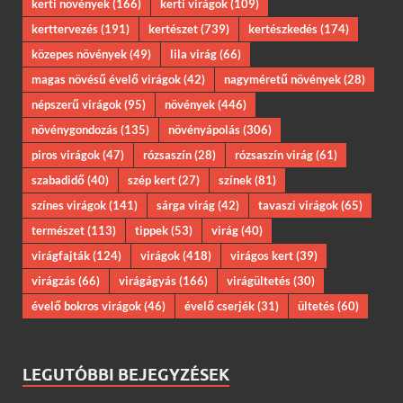
kerti növények
(166)
kerti virágok
(109)
kerttervezés
(191)
kertészet
(739)
kertészkedés
(174)
közepes növények
(49)
lila virág
(66)
magas növésű évelő virágok
(42)
nagyméretű növények
(28)
népszerű virágok
(95)
növények
(446)
növénygondozás
(135)
növényápolás
(306)
piros virágok
(47)
rózsaszín
(28)
rózsaszín virág
(61)
szabadidő
(40)
szép kert
(27)
színek
(81)
színes virágok
(141)
sárga virág
(42)
tavaszi virágok
(65)
természet
(113)
tippek
(53)
virág
(40)
virágfajták
(124)
virágok
(418)
virágos kert
(39)
virágzás
(66)
virágágyás
(166)
virágültetés
(30)
évelő bokros virágok
(46)
évelő cserjék
(31)
ültetés
(60)
LEGUTÓBBI BEJEGYZÉSEK